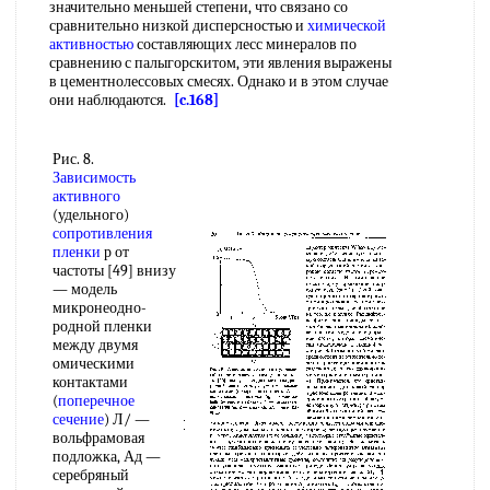
значительно меньшей степени, что связано со
сравнительно низкой дисперсностью и
химической
активностью
составляющих лесс минералов по
сравнению с палыгорскитом, эти явления выражены
в цементнолессовых смесях. Однако и в этом случае
они наблюдаются.
[c.168]
Рис. 8.
Зависимость
активного
(удельного)
сопротивления
пленки
р от
частоты [49] внизу
— модель
микронеодно-
родной пленки
между двумя
омическими
контактами
(
поперечное
сечение
) Л/ —
вольфрамовая
подложка, Ад —
серебряный