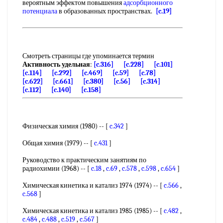
вероятным эффектом повышения
адсорбционного
потенциала
в образованных пространствах.
[c.19]
Смотреть страницы где упоминается термин
Активность удельная
:
[c.316]
[c.228]
[c.101]
[c.114]
[c.292]
[c.469]
[c.59]
[c.78]
[c.622]
[c.661]
[c.380]
[c.56]
[c.314]
[c.112]
[c.140]
[c.158]
Физическая химия (1980) -- [
c.342
]
Общая химия (1979) -- [
c.431
]
Руководство к практическим занятиям по
радиохимии (1968) -- [
c.18
,
c.69
,
c.578
,
c.598
,
c.654
]
Химическая кинетика и катализ 1974 (1974) -- [
c.566
,
c.568
]
Химическая кинетика и катализ 1985 (1985) -- [
c.482
,
c.484
,
c.488
,
c.519
,
c.567
]