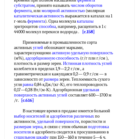
времени при полном насьш1ении
фермента
субстратом
, принято называть
числом оборотов
фермента
, или
молярной активностью
(молярная
каталитическая активность
выражается в каталах на 1
г-моль
фермента
). Одна молекула
каталазы
эритроцитов
способна
, например, расщепить в 1 с
44000 молекул перекиси водорода .
[c.158]
Применяемые в промышленности сорта
активных
углей
обозначают марками,
характеризующими
активную удельную поверхность
(м%),
адсорбционную способность
(г/г пли г/см ),
плотность и размер зерен.
Истинная плотность
углей
колеблется в пределах 1,9—2,2 г/см , а
гравиметрическая н кажущаяся 0,2— 0,9 г/см — в
зависимостп от
размера
зерен. Теплоемкость сухого
угля
равна
0,84 кДж/(кг-К), его теплопроводность
0,17—0,28 Вт/(м-К). Адсорбционная
удельная
поверхность активных
углей
составляет 600—1700 м
/г.
[c.616]
В настоящее время в продаже имеется больиюй
выбор носителей
и
адсорбентов различных
по
активности,
удельной поверхности
, пористости и
размерам зерна
, в связи с этим обычная
подготовка
носителя
и адсорбента сводится к просушиванию в
сушильном шкафу
при 150—160 в течение 5—6 ч.