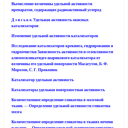
Вычисление величины удельной активности
препаратов, содержащих радиоактивный углерод
Д з и с ь к о. Удельная активность окисных
катализаторов
Изменение удельной активности катализаторов
Исследование катализаторов крекинга, гидрирования я
гидроочистки Зависимость активности и селективности
алюмосиликатндго шарикового катализатора от
величины его удельной поверхности Масагутов, Б. Ф.
Морозов, С. Г. Прокопюк
Катализатор удельная активность
Катализаторы удельная поверхностная активность
Количественное определение гликогена в мозговой
ткани. — Определение удельной активности гликогена
мозга
Количественное определение гликогена в тканях печени
и мышц — Определение удельной активности гликогена