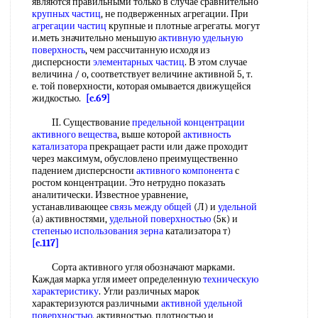
являются правильными только в случае сравнительно
крупных частиц
, не подверженных агрегации. При
агрегации частиц
крупные и плотные агрегаты. могут
и.меть значительно меньшую
активную удельную
поверхность
, чем рассчитанную исходя из
дисперсности
элементарных частиц
. В этом случае
величина / о, соответствует величине активной 5, т.
е. той поверхности, которая омывается движущейся
жидкостью.
[c.69]
II. Существование
предельной концентрации
активного вещества
, выше которой
активность
катализатора
прекращает расти или даже проходит
через максимум, обусловлено преимущественно
падением дисперсности
активного компонента
с
ростом концентрации. Это нетрудно показать
аналитически. Известное уравнение,
устанавливающее
связь между
общей
(Л) и
удельной
(а) активностями,
удельной поверхностью
(5к) и
степенью использования
зерна
катализатора т)
[c.117]
Сорта активного угля обозначают марками.
Каждая марка угля имеет определенную
техническую
характеристику
. Угли различных марок
характеризуются различными
активной удельной
поверхностью
, активностью, плотностью и