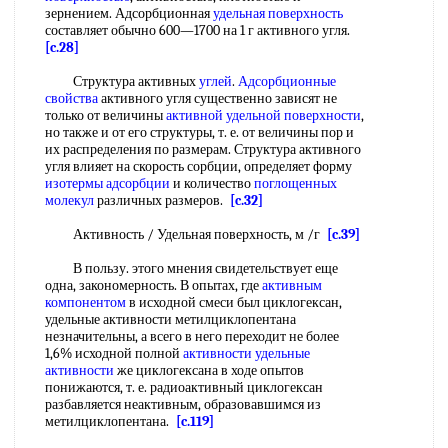
зернением. Адсорбционная
удельная поверхность
составляет обычно 600—1700 на 1 г активного угля.
[c.28]
Структура активных
углей
.
Адсорбционные
свойства
активного угля существенно зависят не
только от величины
активной удельной поверхности
,
но также и от его структуры, т. е. от величины пор и
их распределения по размерам. Структура активного
угля влияет на скорость сорбции, определяет форму
изотермы адсорбции
и количество
поглощенных
молекул
различных размеров.
[c.32]
Активность / Удельная поверхность, м /г
[c.39]
В пользу. этого мнения свидетельствует еще
одна, закономерность. В опытах, где
активным
компонентом
в исходной смеси был циклогексан,
удельные активности метилциклопентана
незначительны, а всего в него переходит не более
1,6% исходной полной
активности удельные
активности
же циклогексана в ходе опытов
понижаются, т. е. радиоактивный циклогексан
разбавляется неактивным, образовавшимся из
метилциклопентана.
[c.119]