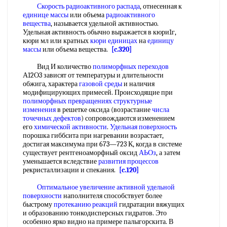
Скорость радиоактивного распада
, отнесенная к
единице массы
или объема
радиоактивного
вещества
, называется удельной активностью.
Удельная активность обычно выражается в кюри1г,
кюри мл или кратных
кюри единицах
на
единицу
массы
или объема вещества.
[c.320]
Вид И количество
полиморфных переходов
А12О3 зависят от температуры и длительности
обжига, характера
газовой среды
и наличия
модифицирующих примесей. Происходящие при
полиморфных превращениях
структурные
изменения
в решетке оксида (возрастание
числа
точечных дефектов
) сопровождаются изменением
его
химической активности
.
Удельная поверхность
порошка гиббсита при нагревании возрастает,
достигая максимума при 673—723 К, когда в системе
существует рентгеноаморфный оксид
АЬОз
, а затем
уменьшается вследствие
развития процессов
рекристаллизации и спекания.
[c.120]
Оптимальное увеличение
активной удельной
поверхности
наполнителя способствует более
быстрому
протеканию реакций
гидратации вяжущих
и образованию тонкодисперсных гидратов. Это
особенно ярко видно на примере палыгорскита. В