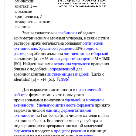
омический
контакт, 1 —
алмазные
кристаллиты, 2 —
межкристаллитные
границы
Звенья галактозы и
арабинозы
обладают
асимметрическими атомами углерода, в связи с этим
растворы арабиногалактана обладают
оптической
активностью
.
Удельное вращение
10%
водного
раствора
арабиногалактана
лиственницы сибирской
составляет [а]о = 16
молекулярное вращение
М = 1600
[50]. Найденная нами
величина удельного
вращения
близка с подобной,
определенной
для
арабиногалактана
лиственницы западной
(Larix o
identalis) [а] = +14 [51].
[c.336]
Для выражения активности в
практической
работе
с ферментами часто пользуются
произвольными понятиями
удельной
и
молярной
активности
.
Удельную активность фермента
принято
выражать числом
единиц ферментативной
активности
на 1 мг белка (или числом каталов на 1 кг
активного белка). Количество молекул субстрата,
подвергающихся превращению одной молекулой
фермента
в продукт в
процессе реакции
в единицу