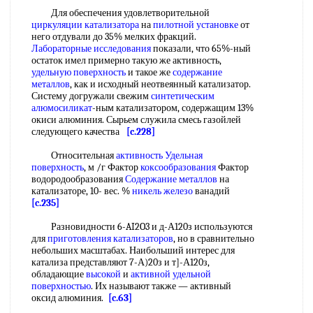
Для обеспечения удовлетворительной
циркуляции катализатора
на
пилотной установке
от
него отдували до 35% мелких фракций.
Лабораторные исследования
показали, что 65%-ный
остаток имел примерно такую же активность,
удельную поверхность
и такое же
содержание
металлов
, как и исходный неотвеянный катализатор.
Систему догружали свежим
синтетическим
алюмосиликат
-ным катализатором, содержащим 13%
окиси алюминия. Сырьем служила смесь газойлей
следующего качества
[c.228]
Относительная
активность Удельная
поверхность
, м /г Фактор
коксообразования
Фактор
водородообразования
Содержание металлов
на
катализаторе, 10- вес. %
никель железо
ванадий
[c.235]
Разновидности 6-AI2O3 и д-А120з используются
для
приготовления катализаторов
, но в сравнительно
небольших масштабах. Наибольший интерес для
катализа представляют 7-А)20з и т]-А120з,
обладающие
высокой
и
активной удельной
поверхностью
. Их называют также — активный
оксид алюминия.
[c.63]