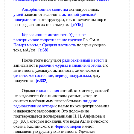
Адсорбционные свойства
активированных
углей
зависят от величины
активной удельной
поверхности
и от структуры, т. е. от величины пор и
распределения их по размерам.
[c.715]
Коррозионная активность
Удельное
электрическое сопротивление грунтов
Рр, Ом-м
Потеря массы
, г
Средняя плотность
поляризующего
тока, мА/см
[c.58]
После этого получают
радиоактивный изотоп
и
записывают в
рабочий журнал
название изотопа
, его
активность, удельную активность, химическое и
физическое состояние
,
период полураспада
, дату
получения.
[c.332]
Однако
точка зрения
английских исследователей
не разделяется большинством ученых, которые
считают необходимым перерабатывать
жидкие
радиоактивные отходы
с целью их концентрирования
и надежного захоронения. Это положение
подтверждается исследованиями Н. Н. Алфимова и
др. [103], которые показали, что воды Атлантического
океана, Каспийского и
Черного морей
имеют
повышенную удельную активность. Удельная