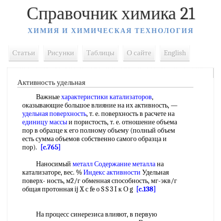
Справочник химика 21
ХИМИЯ И ХИМИЧЕСКАЯ ТЕХНОЛОГИЯ
Статьи
Рисунки
Таблицы
О сайте
English
Активность удельная
Важные
характеристики катализаторов
,
оказывающие большое влияние на их активность, —
удельная поверхность
, т. е. поверхность в расчете на
единицу массы
и пористость, т. е. отношение объема
пор в образце к его полному объему (полный объем
есть сумма объемов собственно самого образца и
пор).
[c.765]
Наносимый
металл Содержание металла
на
катализаторе, вес. %
Индекс активности
Удельная
поверх- ность, м2/г обменная способность, мг-экв/г
общая протонная ij X с fe о S S 3 I к О g
[c.138]
На процесс синерезиса влияют, в первую