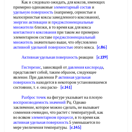
Как и следовало ожидать, для коксов, имеющих
примерно одинаковые
элементарный состав
и
удельную поверхность
(например, сернистые и
малосернистые коксы замедленного коксования),
энергии активации
и
предэкспоненциальные
множители
близки, в то время как для кокса
контактного коксования
при таком же примерно
элементарном составе
предэкспоненциальный
множитель
значительно выше, что обусловлено
активной удельной поверхностью
этого кокса.
[c.86]
Активная удельная поверхность
реакции
[c.139]
Гистерезис
, зависящий от
давления кислорода
,
представляет собой, таким образом, следующее
явление. При давлении Р
активная удельная
поверхность
находится в некотором установившемся
состоянии, т. е. она расхо-
[c.141]
Разброс
точек
на фигуре указывает на плохую
воспроизводимость значений
Рц. Однако
заключение, которое можно сделать, не вызывает
сомнения очевидно, что растет с температурой, как
во всяком
элементарном процессе
, в то время как
активная удельная поверхность
5 уменьшается по
мере увеличения температуры.
[c.145]