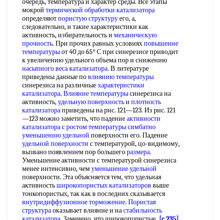
очередь, температура и характер среды. Все этапы
мокрой
термической обработки
катализатора
определяют
пористую структуру
его, а,
следовательно, и такие характеристики как
активность, избирательность и
механическую
прочность
. При прочих равных условиях
повышение
температуры
от 40 до 65° С при синерезисе приводит
к увеличению удельного объема пор и снижению
насыпного веса
катализатора
. В литературе
приведены данные по
влиянию температуры
синерезиса на различные
характеристики
катализатора
.
Влияние температуры
синерезиса на
активность,
удельную поверхность
и
плотность
катализатора
приведены на рис. 121—123. Из рис. 121
—123 можно заметить, что падение
активности
катализатора
с
ростом температуры
симбатно
уменьшению удельной
поверхности его. Падение
удельной поверхности
с температурой, цо-видимому,
вызвано появлением пор большего
размера
.
Уменьшение активности с температурой синерезиса
менее интенсивно, чем
уменьшение удельной
поверхности. Эта объясняется тем, что удельная
активность
широкопористых катализаторов
выше
тонкопористых, так как в последних сказывается
внутридиффузионное торможение
.
Пористая
структура
оказывает влияние и на
стабильность
катализатора
. Замечено, что широкопористые
[c.235]