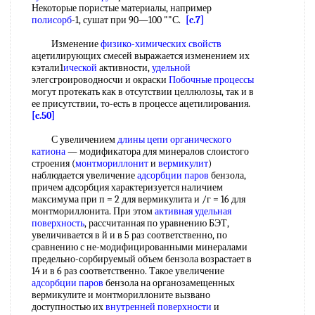
Некоторые пористые материалы, например
полисорб
-1, сушат при 90—100 ""С.
[c.7]
Изменение
физико-химических свойств
ацетилирующих смесей выражается изменением их
кэтали1
ической
активности,
удельной
элегсгроироводносчи и окраски
Побочные процессы
могут протекать как в отсутствии целлюлозы, так и в
ее присутствии, то-есть в процессе ацетилирования.
[c.50]
С увеличением
длины цепи
органического
катиона
— модификатора для минералов слоистого
строения (
монтмориллонит
и
вермикулит
)
наблюдается увеличение
адсорбции паров
бензола,
причем адсорбция характеризуется наличием
максимума при п = 2 для вермикулита и /г = 16 для
монтмориллонита. При этом
активная удельная
поверхность
, рассчитанная по уравнению БЭТ,
увеличивается в й и в 5 раз соответственно, по
сравнению с не-модифицированными минералами
предельно-сорбируемый объем бензола возрастает в
14 и в 6 раз соответственно. Такое увеличение
адсорбции паров
бензола на органозамещенных
вермикулите и монтмориллоните вызвано
доступностью их
внутренней поверхности
и