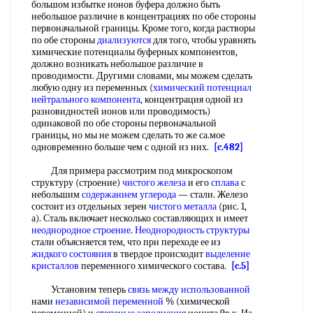
большом избытке ионов буфера должно быть
небольшое различие в концентрациях по обе стороны
первоначальной границы. Кроме того, когда растворы
по обе стороны
диализуются
для того, чтобы уравнять
химические потенциалы буферных компонентов,
должно возникать небольшое различие в
проводимости. Другими словами, мы можем сделать
любую одну из переменных (
химический потенциал
нейтрального компонента
, концентрация одной из
разновидностей ионов или проводимость)
одинаковой по обе стороны первоначальной
границы, но мы не можем сделать то же са.мое
одновременно больше чем с одной из них.
[c.482]
Для примера рассмотрим под микроскопом
структуру (строение)
чистого железа
и его
сплава
с
небольшим
содержанием углерода
— стали. Железо
состоит из отдельных зерен
чистого металла
(рис. 1,
а). Сталь включает несколько составляющих и имеет
неоднородное строение
.
Неоднородность структуры
стали объясняется тем, что при переходе ее из
жидкого состояния
в твердое происходит
выделение
кристаллов
переменного химического состава.
[c.5]
Установим теперь
связь между
использованной
нами
независимой переменной
% (химической