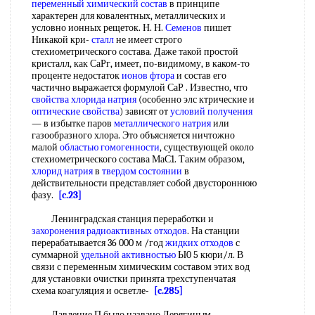
переменный химический состав
в принципе
характерен для ковалентных, металлических и
условно ионных рещеток. Н. Н.
Семенов
пишет
Никакой кри-
сталл
не имеет строго
стехиометрического состава. Даже такой простой
кристалл, как СаРг, имеет, по-видимому, в каком-то
проценте недостаток
ионов фтора
и состав его
частично выражается формулой СаР . Известно, что
свойства хлорида натрия
(особенно элс ктрические и
оптические свойства
) зависят от
условий получения
— в избытке паров
металлического натрия
или
газообразного хлора. Это объясняется ничтожно
малой
областью гомогенности
, существующей около
стехиометрического состава МаС1. Таким образом,
хлорид натрия
в
твердом состоянии
в
действительности представляет собой двустороннюю
фазу.
[c.23]
Ленинградская станция переработки и
захоронения радиоактивных отходов
. На станции
перерабатывается 36 000 м /год
жидких отходов
с
суммарной
удельной активностью
Ы0 5 кюри/л. В
связи с переменным химическим составом этих вод
для установки очистки принята трехступенчатая
схема коагуляция и осветле-
[c.285]
Давление П было названо Дерягиным