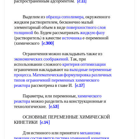
распространенным адсорбентом.
[c.11]
Выделим из
образца
сополимера
, окруженного
жидким растворителем, бесконечно малый
элементарный объем в виде
поверхностного слоя
толщиной
бо. Будем рассматривать
жидкую фазу
(растворитель) в качестве
источника
е-переменной
(химического
[c.300]
Ограничения можно накладывать также из
экономических соображений
. Так, при
использовании сложного
критерия оптимизации
ограничения накладывают на
выходные переменные
процесса
.
Математическая формулировка
различных
типов
ограничений переменных
химического
реактора
рассмотрена в главе И.
[c.17]
Параметры, или переменные,
химического
реактора
можно разделить на конструкционные и
технологические.
[c.53]
ОСНОВНЫЕ ПЕРЕМЕННЫЕ ХИМИЧЕСКОЙ
КИНЕТИКИ
[c.14]
Для истинного или принятого
механизма
реакции
составляется система
уравнений кинетики
.