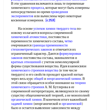
В эти уравнения включаются лишь те переменные
химического
процесса
, которые могут быть измерены
непосредственно во время
проведения
экспериментов
или вычислены через некоторые
косвенные измерения.
[c.253]
На основе
успехов химии
твердого тела
по-
новому излагаются вопросы современной
химической атомистики
, постоянства и
переменности химического состава,
четко
очерчиваются
границы применимости
стехиометрических законов
и отмечается их
ограниченный характер. Даются
формулировки
законов
постоянства состава, эквивалентов и
кратных отношений
с учетом немолекулярной
формы существования вещества. Идея взаимосвязи
химического строения вещества
(в том числе
твердого) и его свойств проходит красной нитью
через весь курс
общей
и
неорганической химии
. В
этой связи обращается особое внимание на
теорию
химического строения
А. М. Бутлерова в ее
современной интерпретации, являющуюся по своему
существу общехимической теорией, а не монополией
органической химии
. В конечном итоге важнейшей
задачей химии
(неорганической и
органической
)
было и остается выявление зависимости между