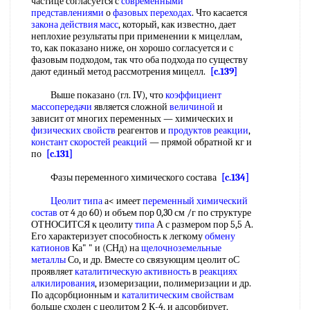
частице согласуется с
современными
представлениями
о
фазовых переходах
. Что касается
закона действия масс
, который, как известно, дает
неплохие результаты при применении к мицеллам,
то, как показано ниже, он хорошо согласуется и с
фазовым подходом, так что оба подхода по существу
дают единый метод рассмотрения мицелл.
[c.139]
Выше показано (гл. IV), что
коэффициент
массопередачи
является сложной
величиной
и
зависит от многих переменных — химических и
физических свойств
реагентов и
продуктов реакции
,
констант скоростей реакций
— прямой обратной кг и
по
[c.131]
Фазы переменного химического состава
[c.134]
Цеолит типа
а< имеет
переменный химический
состав
от 4 до 60) и объем пор 0,30 см /г по структуре
ОТНОСИТСЯ к цеолиту
типа
А с размером пор 5,5 А.
Его характеризует способность к легкому
обмену
катионов
Ка" " и (СНд) на
щелочноземельные
металлы
Со, и др. Вместе со связующим цеолит оС
проявляет
каталитическую активность
в
реакциях
алкилирования
, изомеризации, полимеризации и др.
По адсорбционным и
каталитическим свойствам
больще сходен с цеолитом 2 К-4, и адсорбирует,