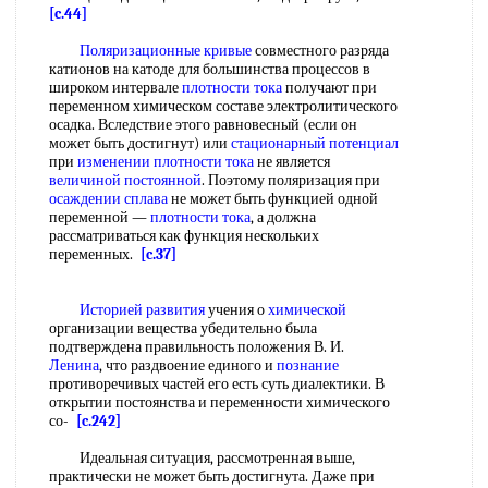
[c.44]
Поляризационные кривые
совместного разряда
катионов на катоде для большинства процессов в
широком интервале
плотности тока
получают при
переменном химическом составе электролитического
осадка. Вследствие этого равновесный (если он
может быть достигнут) или
стационарный потенциал
при
изменении плотности
тока
не является
величиной
постоянной
. Поэтому поляризация при
осаждении сплава
не может быть функцией одной
переменной —
плотности тока
, а должна
рассматриваться как функция нескольких
переменных.
[c.37]
Историей развития
учения о
химической
организации вещества убедительно была
подтверждена правильность положения В. И.
Ленина
, что раздвоение единого и
познание
противоречивых частей его есть суть диалектики. В
открытии постоянства и переменности химического
со-
[c.242]
Идеальная ситуация, рассмотренная выше,
практически не может быть достигнута. Даже при