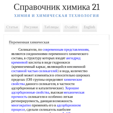
Справочник химика 21
ХИМИЯ И ХИМИЧЕСКАЯ ТЕХНОЛОГИЯ
Статьи
Рисунки
Таблицы
О сайте
English
Переменная химическая
Силикагели, по
современным представлениям
,
являются соединениями переменного химического
состава, в структуру которых входят
ангидрид
кремневой
кислоты в виде гидроокиси
(кремнеземный каркас, являющийся неизменной
составной частью
силикагелей
) и вода, количество
которой может изменяться в относительно широких
пределах (ОН-групны определяют
химические
свойства
данного силикагеля, в частности
адсорбционные и каталитические).
Хорошие
адсорбционные свойства
, высокая
механическая
прочность
силикагеля и особенно легкая
регенерируемость, дающая возможность
многократно
применять его в
адсорбционном
процессе
, сделали силикагель наиболее