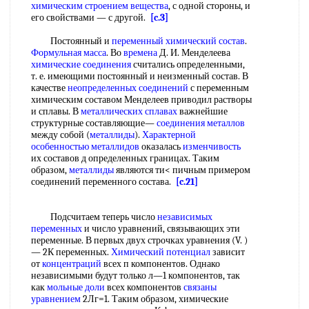
химическим строением вещества
, с одной стороны, и
его свойствами — с другой.
[c.3]
Постоянный и
переменный химический состав
.
Формульная масса
. Во
времена
Д. И. Менделеева
химические соединения
считались определенными,
т. е. имеющими постоянный и неизменный состав. В
качестве
неопределенных соединений
с переменным
химическим составом Менделеев приводил растворы
и сплавы. В
металлических сплавах
важнейшие
структурные составляющие—
соединения металлов
между собой (
металлиды
).
Характерной
особенностью
металлидов
оказалась
изменчивость
их составов д определенных границах. Таким
образом,
металлиды
являются ти< пичным примером
соединений переменного состава.
[c.21]
Подсчитаем теперь число
независимых
переменных
и число уравнений, связывающих эти
переменные. В первых двух строчках уравнения (V. )
— 2К переменных.
Химический потенциал
зависит
от
концентраций
всех п компонентов. Однако
независимыми будут только л—1 компонентов, так
как
мольные доли
всех компонентов
связаны
уравнением
2Лг=1. Таким образом, химические