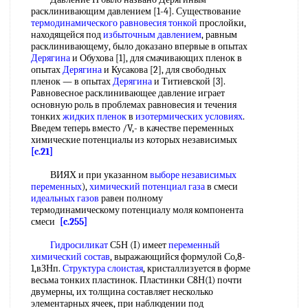
расклинивающим давлением [1-4]. Существование
термодинамического равновесия
тонкой
прослойки,
находящейся под
избыточным давлением
, равным
расклинивающему, было доказано впервые в опытах
Дерягина
и Обухова [1], для смачивающих пленок в
опытах
Дерягина
и Кусакова [2], для свободных
пленок — в опытах
Дерягина
и Титиевской [3].
Равновесное расклинивающее давление играет
основную роль в проблемах равновесия и течения
тонких
жидких пленок
в
изотермических условиях
.
Введем теперь вместо /V,- в качестве переменных
химические потенциалы из которых независимых
[c.21]
ВИЯХ и при указанном
выборе независимых
переменных
),
химический потенциал газа
в смеси
идеальных газов
равен полному
термодинамическому потенциалу моля компонента
смеси
[c.255]
Гидросиликат
С5Н (I) имеет
переменный
химический состав
, выражающийся формулой Со,8-
1,вЗНп.
Структура слоистая
, кристаллизуется в форме
весьма тонких пластинок. Пластинки С8Н(1) почти
двумерны, их толщина составляет несколько
элементарных ячеек, при наблюдении под