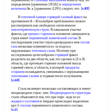
переменной) и
степенью заполнения
ионита 9в,к. Из
определения [уравнение (IV.13)] и
определения
величины
0в. к [уравнение (1.29)] следует, что
[c.82]
В
топочной камере
горящий
газовый факел
на
протяжении 8—10 калибров приближенно можно
рассматривать как свободную затопленную
неизотермическую струю
. В начальном участке
факела, где
процесс горения
в основном завершается,
струя имеет
переменный химический состав
. В
последующем участке струя однородная в нем
состав
газа
несколько изменяется из-за подсоса
окружающих
топочных газов
. Поэтому при
исследовании целесообразно
горящий
факел
разделить на две области, как это сделано в [2 и 31
область, где протекает горение основной массы
горючей смеси, и область, в которой
продукты
сгорания
охлаждаются, смешиваясь с окружающими
топочными газами
и отдавая тепло излучением.
[c.60]
Сталь включает несколько составляющих и имеет
неоднородное строе- ние.
Неоднородность структуры
стали объясняется тем, что при пере- ходе ее из
жидкого состояния
в твердое происходит выделение
крл-I
сталлов
переменного химического состава.
[c.5]