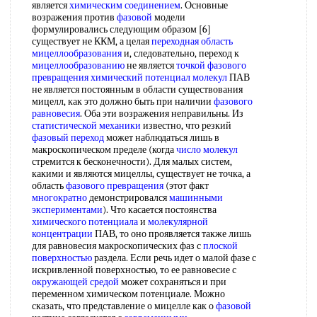
является
химическим соединением
. Основные
возражения против
фазовой
модели
формулировались следующим образом [6]
существует не ККМ, а целая
переходная область
мицеллообразования
и, следовательно, переход к
мицеллообразованию
не является
точкой фазового
превращения химический
потенциал молекул
ПАВ
не является постоянным в области существования
мицелл, как это должно быть при наличии
фазового
равновесия
. Оба эти возражения неправильны. Из
статистической механики
известно, что резкий
фазовый переход
может наблюдаться лишь в
макроскопическом пределе (когда
число молекул
стремится к бесконечности). Для малых систем,
какими и являются мицеллы, существует не точка, а
область
фазового превращения
(этот факт
многократно
демонстрировался
машинными
экспериментами
). Что касается постоянства
химического потенциала
и
молекулярной
концентрации
ПАВ, то оно проявляется также лишь
для равновесия макроскопических фаз с
плоской
поверхностью
раздела. Если речь идет о малой фазе с
искривленной поверхностью, то ее равновесие с
окружающей средой
может сохраняться и при
переменном химическом потенциале. Можно
сказать, что представление о мицелле как о
фазовой