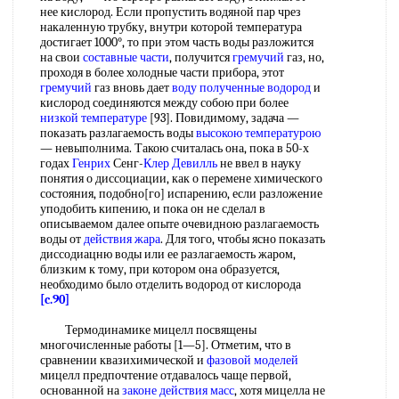
нее кислород. Если пропустить водяной пар чрез
накаленную трубку, внутри которой температура
достигает 1000°, то при этом часть воды разложится
на свои
составные части
, получится
гремучий
газ, но,
проходя в более холодные части прибора, этот
гремучий
газ вновь дает
воду полученные водород
и
кислород соединяются между собою при более
низкой температуре
[93]. Повидимому, задача —
показать разлагаемость воды
высокою температурою
— невыполнима. Такою считалась она, пока в 50-х
годах
Генрих
Сенг-
Клер
Девилль
не ввел в науку
понятия о диссоциации, как о перемене химического
состояния, подобно[го] испарению, если разложение
уподобить кипению, и пока он не сделал в
описываемом далее опыте очевидною разлагаемость
воды от
действия
жара
. Для того, чтобы ясно показать
диссодиацню воды или ее разлагаемость жаром,
близким к тому, при котором она образуется,
необходимо было отделить водород от кислорода
[c.90]
Термодинамике мицелл посвящены
многочисленные работы [1—5]. Отметим, что в
сравнении квазихимической и
фазовой
моделей
мицелл предпочтение отдавалось чаще первой,
основанной на
законе действия масс
, хотя мицелла не