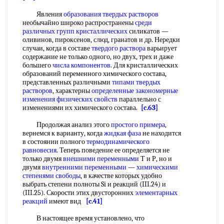
Явления
образования твердых растворов
необычайно широко распространены
среди
различных
групп кристаллических
силикатов —
оливинов, пироксенов, слюд, гранатов и др. Нередки
случаи, когда в составе
твердого раствора
варьирует
содержание не только одного, но двух, трех и даже
большего
числа компонентов
. Для кристаллических
образований переменного химического состава,
представленных различными
типами твердых
растворов
, характерны
определенные закономерные
изменения физических свойств
параллельно с
изменениями их химического состава.
[c.63]
Продолжая анализ этого
простого примера
,
вернемся к варианту, когда
жидкая фаза
не находится
в состоянии полного
термодинамического
равновесия
. Теперь поведение ее определяется не
только двумя
внешними переменными
Т и Р, но и
двумя
внутренними переменными
—
химическими
степенями свободы
, в качестве которых удобно
выбрать степени полноты Si и реакций (III.24) и
(III.25). Скорости этих двусторонних
элементарных
реакций
имеют вид
[c.41]
В настоящее время установлено, что