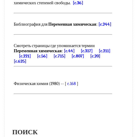
химических степеней свободы.
[c.36]
Библиография для
Переменная химическая
:
[c.244]
Смотреть страницы где упоминается термин
Переменная химическая
:
[c.44]
[c.317]
[c.211]
[c.221]
[c.56]
[c.715]
[c.807]
[c.20]
[c.625]
Физическая химия (1980) -- [
c.168
]
ПОИСК