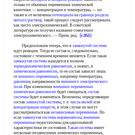
только от обычных переменных химической
кинетики — концентрации и температуры, — но
также и от величины
потенциала
на
границе раздела
металл/раствор
, такой процесс следует рассматривать
как чисто электрохимический. В советской
литературе он получил название гомогенно-
электрохимического , — Прим. ред.
[c.355]
Предположим теперь, что в
замкнутой системе
идут реакции. Тогда ее состав и, следовательно,
состояние с течением времени меняется. Если такая
замкнутая система
находится в полном
термодинамическом равновесии
, а значит, и
химическом равновесии
, то ее состав зависит лишь
от
внешних переменных
, например температуры,
давления
, напряженности
внешнего электрического
поля
. При изменении
внешних переменных
химическое равновесие
будет смещаться,
состав
системы
будет изменяться. Величины, определяющие
состав
замкнутой системы
, т. е.
числа молей
или
концентрации веществ
, в этом случае не могут
рассматриваться как
независимые переменные
. Но
если
замкнутая система
неравновесна
,
внешние
переменные
недостаточны для однозначной
характеристики ее состояния.
Такая система
имеет
несколько независимых химических переменных,