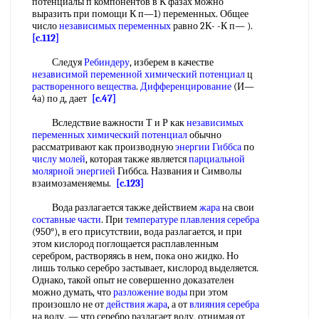
потенциалы п компонентов в К фазах можно
выразить при помощи К п—1) переменных. Общее
число
независимых переменных
равно 2К- -К п— ).
[c.112]
Следуя
Ребиндеру
, изберем в качестве
независимой переменной
химический потенциал
ц
растворенного вещества
.
Дифференцирование
(И—
4а) по д, дает
[c.47]
Вследствие важности Т и Р как
независимых
переменных
химический потенциал
обычно
рассматривают как производную
энергии Гиббса
по
числу молей
, которая также является
парциальной
молярной энергией
Гиббса. Названия и Символы
взаимозаменяемы.
[c.123]
Вода разлагается также действием
жара
на свои
составные части
. При
температуре плавления
серебра
(950°), в его присутствии, вода разлагается, и при
этом кислород поглощается расплавленным
серебром, растворяясь в нем, пока оно жидко. Но
лишь только серебро застывает, кислород выделяется.
Однако, такой опыт не совершенно доказателен
можно думать, что
разложение воды
при этом
произошло не от
действия
жара
, а от
влияния серебра
на воду, — что серебро разлагает воду, отнимая от