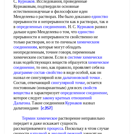
С.
Курнаков
. Исследования, проведенные
Курнаковым, подтвердили основные
естественнонаучные и философские идеи
Менделеева о растворах. Им было доказано
единство
прерывности и непрерывности как в растворах, так и
в
определенных соединениях
. Н. С.
Курнаков
развил
дальше идею Менделеева о том, что
единство
прерывности и непрерывности свойственно не
только растворам, но и ти-пичны.м
химическим
соединениям
, которые могут обладать
неопределенным, точнее говоря, переменным
химическим составом. Если в
системе химически
взаи.чодействующих веществ образуется
химическое
соединение
, то оно, как правило, проявляет себя на
диаграмме состав-свойство
в виде особой, как он
назвал ее сингулярной или
дальтоновской точки
.
Состав, отвечающий
сингулярной точке
, остается
постоянным (инвариантным) для всех
свойств
вещества
и характеризует
определенное соединение
,
которое следует
закону кратных отношений
Дальтона
. Такие соединения
Курнаков
назвал
дальтонидами
[c.257]
Термин химическое
растворение неправильно
передает и даже искажает сущность
рассматриваемого
процесса
. Поскольку в чтом случае
скорости
катодной
и
анодной реакций
зависят не