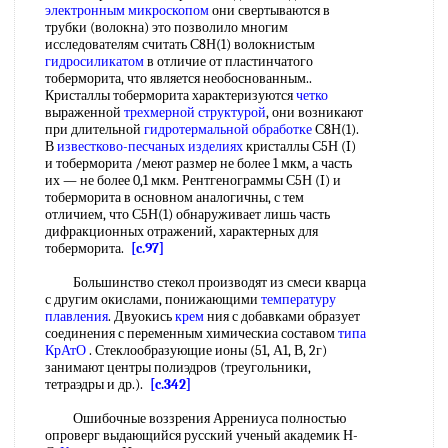
электронным микроскопом
они свертываются в
трубки (волокна) это позволило многим
исследователям считать С8Н(1) волокнистым
гидросиликатом
в отличие от пластинчатого
тоберморита, что является необоснованным..
Кристаллы тоберморита характеризуются
четко
выраженной
трехмерной структурой
, они возникают
при длительной
гидротермальной обработке
С8Н(1).
В
известково-песчаных изделиях
кристаллы С5Н (I)
и тоберморита /меют размер не более 1 мкм, а часть
их — не более 0,1 мкм. Рентгенограммы С5Н (I) и
тоберморита в основном аналогичны, с тем
отличием, что С5Н(1) обнаруживает лишь часть
дифракционных отражений, характерных для
тоберморита.
[c.97]
Большинство стекол производят из смеси кварца
с другим окислами, понижающими
температуру
плавления
. Двуокись
крем
ния с добавками образует
соединения с переменным химическиа составом
типа
КрАтО
. Стеклообразующие ионы (51, А1, В, 2г)
занимают центры полиэдров (треугольники,
тетраэдры и др.).
[c.342]
Ошибочные воззрения Аррениуса полностью
опроверг выдающийся русский ученый академик Н-