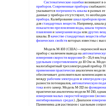
Систематические ошибки
возникают в 
приборов
.
Современные приборы
снабжаются
указывается
погрешность шкалы
в разных ее
данные у прибора отсутствуют, то необходи
прибора
. Калибрование
шкал приборов
пров
для
стандартных веществ
. Например, шкала 
показателю преломления воды
,
шкала термо
плавления
и
замерзания воды
или
других вещ
шкалы. В
качестве стандартных
веществ обы
физических свойств
которых известны с выс
Модель М-103 (США)—переносной малог
прибор с наличием вывода на
автоматическу
измерения скорости коррозии
0—25,4 мм/год
удельным сопротивлением
до 10 Ом-м. Моде
малогабаритный трехэлектродный прибор. 
применения практически
аналогичен модели
обеспечивает дополнительно компенсацию н
между
рабочим электродом
и
электродом ср
разности потенциалов,
автоматическую пода
тока
и его замер. Модель М-212 по
функциона
практически аналогична модели М-210, однак
измерения малых
скоростей коррозии
(
возмо
ингибированных средах
). Диапазон
измерени
Применима для растворов с удельным сопро