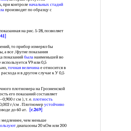
, при контроле
начальных стадий
ла
производят по образцу с
азанная на рис. 5-28, позволяет
141]
ий, то прибор измерял бы
ы, а все /фугие показания
ка показаний
была
наименьшей во
 используется V9 или 0,5
ьно,
точная величина
е относится в
о
расхода и в другом случае к У 0,5
чного плотномера на Грозненской
ость его показаний составляет
900 г см ), т. е.
плотность
0,002 г/см . Плотномер
устойчиво
воде до 60 ат.
[c.269]
медленнее, чем меньше
пользуют
диапазоны 20 кОм или 200