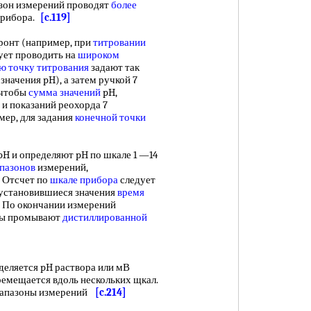
зон измерений проводят
более
прибора.
[c.119]
ронт (например, при
титровании
дует проводить на
широком
ю точку титрования
задают так
значения pH), а затем ручкой 7
 чтобы
сумма значений
pH,
 и показаний реохорда 7
мер, для задания
конечной точки
и определяют pH по шкале 1 —14
пазонов
измерений,
 Отсчет по
шкале прибора
следует
т установившиеся значения
время
. По окончании измерений
оды промывают
дистиллированной
ляется pH раствора или мВ
ремещается вдоль нескольких щкал.
иапазоны измерений
[c.214]