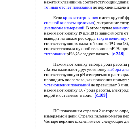
нажатия клавиши на соответствующий диапа
точный
отсчет показаний
по верхней шкале 
Если
кривая титрования
имеет крутой ф
сильной кислоты щелочью
), титрование сле
диапазоне измерений
. В этом случае
конечну
нажимают кнопку 19 или 18 (в зависимости от 
выводят на шкале реохорда
такую величину
,
соответствующих нажатой кнопке 19 (или 18),
соответствовала нужной величине pH. Напри
титрования
pH 6,25 следует нажать
[c.248]
Нажимают кнопку выбора рода работы pH 
. Затем нажимают другую кнопку
выбора диа
соответствующую pH измеряемого раствора.
проводить после того, как показания приму
установления показаний
не превышает 3 мин
нажимают кнопку О, / рода работы, электр
водой и оставляют в воде.
[c.103]
ПО показаниям стрелки 2 которого опреде
измеряемой цепи. Стрелка гальванометра пе
Четыре верхние шкалы имеют следующие д