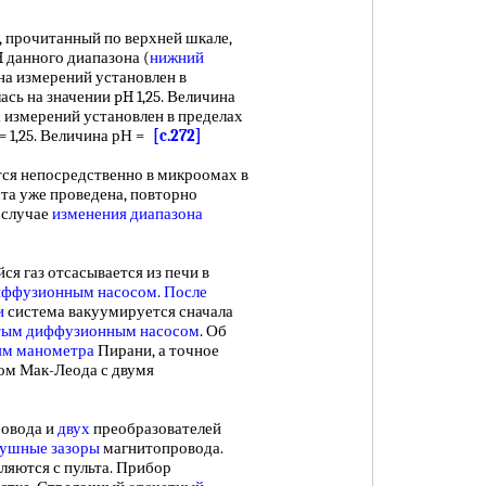
 прочитанный по верхней шкале,
 данного диапазона (
нижний
на измерений установлен в
сь на значении pH 1,25. Величина
на измерений установлен в пределах
= 1,25. Величина рН =
[c.272]
ся непосредственно в микроомах в
ста уже проведена, повторно
 случае
изменения диапазона
 газ отсасывается из печи в
иффузионным насосом
.
После
и
система вакуумируется сначала
тым диффузионным насосом
. Об
ям манометра
Пирани, а точное
м Мак-Леода с двумя
овода и
двух
преобразователей
душные зазоры
магнитопровода.
ляются с пульта. Прибор