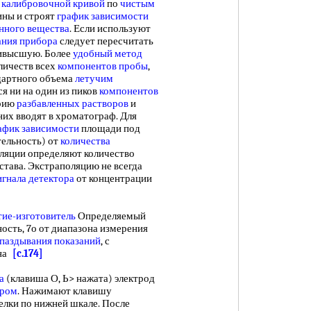
 калибровочной кривой
по
чистым
ны и строят
график зависимости
нного вещества
. Если используют
ания прибора
следует пересчитать
аивысшую. Более
удобный метод
личеств всех
компонентов пробы
,
дартного объема
летучим
ся ни на один из пиков
компонентов
ерию
разбавленных растворов
и
них вводят в хроматограф. Для
афик зависимости
площади под
тельность) от
количества
оляции определяют количество
става. Экстраполяцию не всегда
игнала детектора
от концентрации
ие-изготовитель
Определяемый
ность, 7о от диапазона измерения
паздывания показаний
, с
ена
[c.174]
а
(клавиша О, Ь> нажата) электрод
ором
. Нажимают клавишу
елки по нижней шкале. После