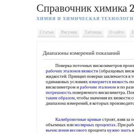
Справочник химика 2
ХИМИЯ И ХИМИЧЕСКАЯ ТЕХНОЛОГИ
Статьи
Рисунки
Таблицы
О сайте
E
Диапазоны измерений показаний
Поверка поточных вискозиметров произв
рабочих эталонов вязкости
(образцовых виск
жидкостей. Принцип поверки заключается в т
одинаковых условиях
измеряется вязкость
по
вискозиметром и
рабочим эталоном
и по раз
погрешность
поверяемого вискозиметра. По
таким образом
, чтобы значения их вязкости 
диапазона измерений, в которых производит
Калибровочные кривые
строят, взяв за
о
объемных или
молярных процентах
. При раб
вычисления весового
процента
нужно знать
и