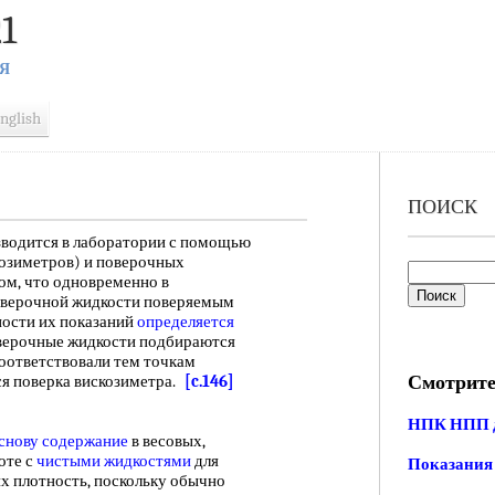
1
Я
nglish
ПОИСК
одится в лаборатории с помощью
озиметров) и поверочных
ом, что одновременно в
верочной жидкости поверяемым
ности их показаний
определяется
верочные жидкости подбираются
соответствовали тем точкам
Смотрите
ся поверка вискозиметра.
[c.146]
НПК НПП 
снову содержание
в весовых,
оте с
чистыми жидкостями
для
Показания
х плотность, поскольку обычно