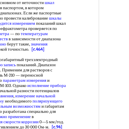
основном от неточности
шкал
 паспортом, в котором
 диапазонах. Если же паспортные
мо провести калибрование
шкалы
одится измерением
показаний шкал
рефрактометра проверяется по
метра
— по
температурам
еств
в зависимости от диапазона
чно
берут такие,
значения
окой точностью.
[c.464]
абаритный трехэлектродный
ю запись
показаний. Диапазон
. Применим для растворов с
ль М-210 — переносной
По
параметрам измерения
и
 М-103. Однако
исполнение прибора
ачальной разности потенциалов
авнения
,
измерение начальной
чу
необходимого
поляризующего
льным возможностям
и габаритам
о разработана специально для
жно применение
в
я скорости коррозии
0—5 мм/год.
тивлением до 30 000 Ом-м.
[c.94]