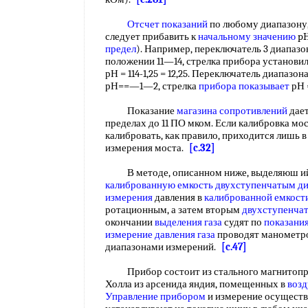
Отсчет показаний
по любому диапазону,
следует прибавить к
начальному значению
pH
предел
). Например, переключатель 3 диапазо
положении 11—14, стрелка прибора установила
рН = 114-1,25 = 12,25. Переключатель диапазо
рН==—1—2, стрелка
прибора показывает
рН 
Показание
магазина сопротивлений
дает
пределах до 11 ПО мком. Если калибровка мо
калибровать, как правило, приходится лишь в
измерения моста.
[c.32]
В методе, описанном ниже, выделяюш ийся
калиброванную емкость
двухступенчатым д
измерения
давления в
калиброванной емкост
ротационным, а затем вторым
двухступенча
окончании
выделения газа
судят по
показани
измерение давления газа
проводят манометро
диапазонами измерений.
[c.47]
Прибор состоит из стального магнитопр
Холла из арсенида яндия, помещенных в
воз
Управление прибором
и измерение осуществ