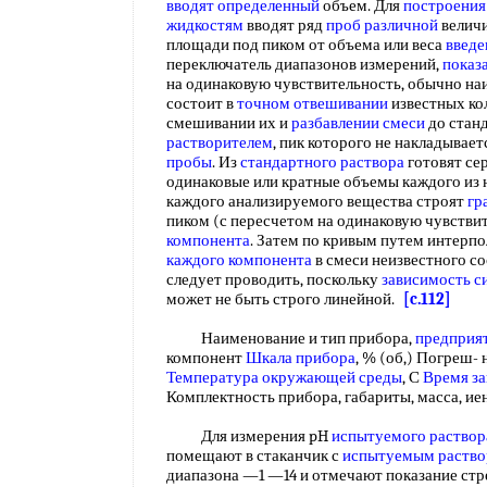
вводят определенный
объем. Для
построения
жидкостям
вводят ряд
проб различной
величи
площади под пиком от объема или веса
введе
переключатель диапазонов измерений,
показ
на одинаковую чувствительность, обычно н
состоит в
точном отвешивании
известных ко
смешивании их и
разбавлении смеси
до стан
растворителем
, пик которого не накладывает
пробы
. Из
стандартного раствора
готовят с
одинаковые или кратные объемы каждого из 
каждого анализируемого вещества строят
гр
пиком (с пересчетом на одинаковую чувстви
компонента
. Затем по кривым путем интерп
каждого компонента
в смеси неизвестного со
следует проводить, поскольку
зависимость с
может не быть строго линейной.
[c.112]
Наименование и тип прибора,
предприят
компонент
Шкала прибора
, % (об,) Погреш- 
Температура окружающей среды
, С
Время за
Комплектность прибора, габариты, масса, и
Для измерения pH
испытуемого раствор
помещают в стаканчик с
испытуемым раств
диапазона —1 —14 и отмечают показание стр