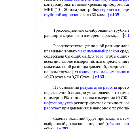
контролировать токовихревым прибором. Так
МКК (10—30 мкм) настройку
верхнего преде
глубиной коррозии
около 30 мкм.
[c.159]
Трехсекционная калиброванная трубка, пок
расширить диапазон измерения расхода.
[c.
Р соответствующее полной разнице давлен
правильно только
максимальный расход
сред
содержали бы ошибки. Для того чтобы ошиб
всем диапазоне измерений, для определения е
максимальной разницы давлений, следовател
первом случае j /з
количества максимальног
=0,70 ртах или 0,70 Стах-
[c.133]
На основании
результатов работы
прото
перекачечной станции установлено, что точн
примерно 1% от диапазона измерения (0,700—0,
нефтепродукта
регистрируется с точностью 
работает
при давлениях в напорном трубопро
Смена показаний будет происходить тем 
выбранный диапазон измерений (
обычно ис
кОм).
[c.281]