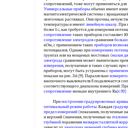
сопротивлений, тоже могут применяться для
Универсальные приборы
обычно имеют изме
магнитоэлектрической системы с вращающей
ленточных растяжках. Они прочны, нечувст
температуры и имеют
линейную шкалу
. При
более 1 с, как требуется для измерения поте
сопротивление
таких приборов составляет 10
сопротивление электродов
сравнения
большо
кОм, с применением таких
приборов возмож
потенциалов. Однако при
измерениях потенц
грунтах или на мощеных мостовых (
малая д
электрода
сравнения может значительно пре
измерения
, получаемые в таких случаях при
приборов, могут быть устранены с
применен
показан на рис. 3.6 [9]. Параллельно
измерите
кнопочного выключателя S подключается сопр
соответствующего диапазона измерений. Пр
сопротивление
меньше внутреннего Ra
[c.92]
При
построении градуировочных крив
оптимальный режим работы
. Каждая
градуир
предел измерений
(показания, полученные н
и верхний (значения, полученные на
эталонн
глубиной
поражения
межкристаллитной корр
зависит от
диапазона значений
глубины корр