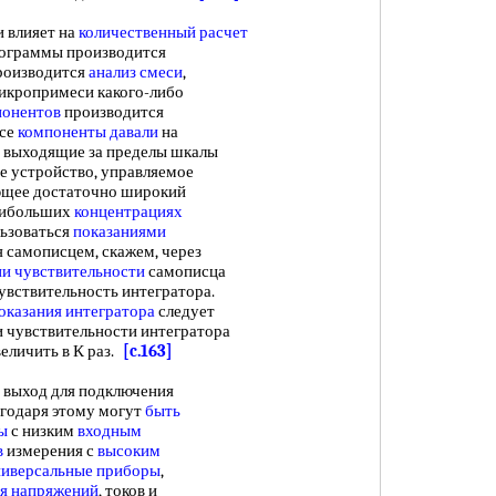
влияет на
количественный расчет
ограммы производится
роизводится
анализ смеси
,
икропримеси какого-либо
понентов
производится
все
компоненты давали
на
не выходящие за пределы шкалы
е устройство, управляемое
ющее достаточно широкий
аибольших
концентрациях
льзоваться
показаниями
я самописцем, скажем, через
и чувствительности
самописца
увствительность интегратора.
оказания интегратора
следует
ри чувствительности интегратора
еличить в К раз.
[c.163]
выход для подключения
агодаря этому могут
быть
ы
с низким
входным
в
измерения с
высоким
ниверсальные приборы
,
я напряжений
, токов и