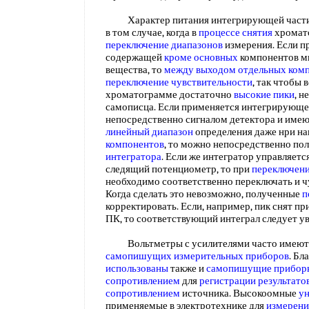
Характер питания интегрирующей части 
в том случае, когда в
процессе снятия
хромат
переключение диапазонов
измерения. Если п
содержащей
кроме основных
компонентов м
вещества, то
между выходом
отдельных ком
переключение чувствительности
, так чтобы 
хроматограмме достаточно
высокие пики
, 
самописца. Если применяется интегрирующе
непосредственно сигналом детектора и име
линейный диапазон
определения даже нри н
компонентов
, то можно непосредственно по
интегратора
. Если же интегратор управляетс
следящий потенциометр, то при
переключени
необходимо соответственно переключать и ч
Когда сделать это невозможно, полученные
п
корректировать. Если, например, пик снят п
ПК, то соответствующий интеграл следует ув
Вольтметры с усилителями часто имеют 
самопишущих измерительных приборов
. Бл
использованы
также и
самопишущие прибор
сопротивлением
для
регистрации результато
сопротивлением
источника. Высокоомные
у
применяемые в электротехнике для
измерени