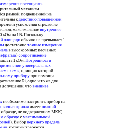
измерения потенциала
.
рительный механизм
ся рамкой, подвешенной на
вительны к
действию повышенной
 времени успокоения стрелки не
нциалов, максимальное
внутреннее
0 кОм на 1 В. Поскольку
й площади
обычно не превышает 1
ны
достаточно
точные измерения
иала
в высокоомных песчаных
иафрагма
)
сопротивление
вышать 1 кОм.
Погрешности
применении универсальных
ием схемы
, принцип которой
льному прибору
при помощи
отивление Ri, одно и то же для
и допущении, что
внешнее
ых
необходимо настроить прибор на
овочная кривая
имеет
нижний
а образце, не подверженном МКК)
ом образце
с
максимальной
озией
). Выбор
верхнего предела
озии
, который требуется