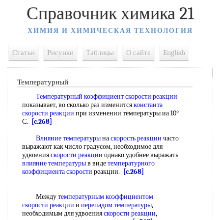
Справочник химика 21
ХИМИЯ И ХИМИЧЕСКАЯ ТЕХНОЛОГИЯ
Статьи
Рисунки
Таблицы
О сайте
English
Температурный
Температурный коэффициент скорости реакции
показывает, во сколько раз изменится
константа
скорости реакции
при изменении температуры иа 10°
С.
[c.268]
Влияние температуры
на
скорость реакции
часто
выражают как число градусом, необходимое для
удвоения
скорости реакции
однако удобнее выражать
влияние температуры
в виде
температурного
коэффициента скорости
реакции.
[c.268]
Между
температурным коэффициентом
скорости реакции
и
перепадом температуры
,
необходимым для удвоения
скорости реакции
,