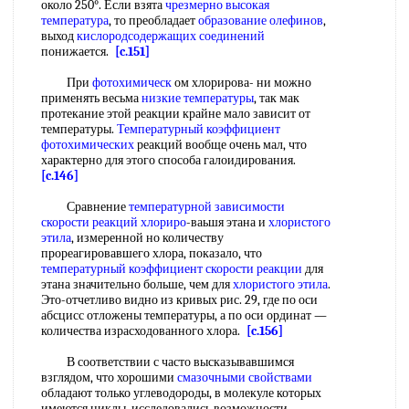
около 250°. Если взята
чрезмерно
высокая
температура
, то преобладает
образование олефинов
,
выход
кислородсодержащих соединений
понижается.
[c.151]
При
фотохимическ
ом хлорирова- ни можно
применять весьма
низкие температуры
, так мак
протекание этой реакции крайне мало зависит от
температуры.
Температурный коэффициент
фотохимических
реакций вообще очень мал, что
характерно для этого способа галоидирования.
[c.146]
Сравнение
температурной зависимости
скорости реакций
хлориро
-ваьшя этана и
хлористого
этила
, измеренной но количеству
прореагировавшего хлора, показало, что
температурный коэффициент скорости реакции
для
этана значительно больше, чем для
хлористого этила
.
Это-отчетливо видно из кривых рис. 29, где по оси
абсцисс отложены температуры, а по оси ординат —
количества израсходованного хлора.
[c.156]
В соответствии с часто высказывавшимся
взглядом, что хорошими
смазочными свойствами
обладают только углеводороды, в молекуле которых
имеются циклы, исследовались возможности