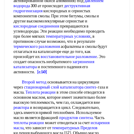
активированной окиси алюминия) под
давлением
водорода
300 ат происходит
деструктивная
гидрогенизация
кислородных и сернистых
компонентов смолы. При этом битумы, смолы и
другие высокомолекулярные сернистые и
кислородные соединения
превращаются в
углеводороды. Эти реакции необходимо проводить
при более мягких
температурных условиях
, в
противном случае возможно, что в результате
термического разложения
асфальтены и смолы будут
отлагаться на катализаторе еще до того, как
произойдет их
восстановительное разложение
. Это
создает опасность необратимого
загрязнения
катализатора
и постепенного падения его
активности.
[c.50]
Второй метод
основывается на циркуляции
через
стационарный слой
катализатора синтез
-газа и
масла.
Теплота реакции
в этом способе отводится в
основном маслом, которое имеет значительно более
высокую теплоемкость, чем газ, охлаждается вне
реактора
и возвращается в цикл. Следовательно,
здесь имеется прямой теплообмен. Используемое
масло является фракцией
продуктов синтеза
. Часть
теплоты реакции
может отводиться за счет
испарения
масла
, что зависит от
температурных Пределов
ки,пения выбранного масла [57]. Обычно масло