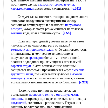
длительного времени значительно превышать 130°, в
противном случае
вязкостно-температурные
характеристики
масел резко ухудшаются.
[c.241]
Следует также отметить что производительнооть
аппаратов воздушного охландения по холоду
завиоит от температурн и влажности
наружного
воздуха
, которые могут резко меняться не только в
точение
года, но и в течение суток.
[c.56]
Если температурный уровень перегонки таков,
что остаток не удается нагреть до нужной
температуры теплоносителем
, либо сли поверхность
кипятильника и количество теплоносителя
получаются
чрезмерно
большими, тепло в низ 1
олонны подводится при яомощп так называемой
горячей струи
. Часть остатка с низа колонны
забирается насосом и прокачивается через
змеевик
трубчатой печи
, где нагревается до более
высокой
температуры
и частично мо кет испаряться, а затем
возвращается под пигкнюю тарелку 1 олонны.
[c.221]
Часто по ряду причин не представляется
возможным
подводить тепло
в
отгонную часть
колонны
, например при перегонке высоко-кипящих
жидкостей
, склонных к разложению. Тогда в ииз
колонны вводят водяной пар, снижающий