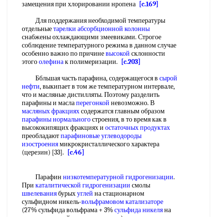
замещения при хлорировании нропена
[c.169]
Для поддержания необходимой температуры
отдельные
тарелки абсорбционной колонны
снабжены охлаждающими змеевиками. Строгое
соблюдение температурного режима в данном случае
особенно важно по причине
высокой
склонности
этого
олефина
к полимеризации.
[c.203]
Ббльшая часть парафина, содержащегося в
сырой
нефти
, выкипает в том же температурном интервале,
что и масляные дистилляты. Поэтому разделить
парафины и масла
перегонкой
невозможно. В
масляных фракциях
содержатся главным образом
парафины нормального
строения, в то время как в
высококипящих фракциях и
остаточных продуктах
преобладают
парафиновые углеводороды
изостроения
микрокристаллического характера
(церезин) [33].
[c.46]
Парафин
низкотемпературной гидрогенизации
.
При
каталитической гидрогенизации
смолы
швелевания
бурых
углей
на стационарном
сульфидном никель-
вольфрамовом катализаторе
(27% сульфида вольфрама + 3%
сульфида никеля
на