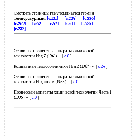
Смотреть страницы где упоминается термин
Температурный
:
[c.121]
[c.224]
[c.226]
[c.269]
[c.62]
[c.47]
[c.61]
[c.237]
[c.237]
Основные процессы и аппараты химической
технологии Изд.7 (1961) -- [
c.0
]
Компактные теплообменники Изд.2 (1967) -- [
c.24
]
Основные процессы и аппараты химической
технологии Издание 6 (1955) -- [
c.0
]
Процессы и аппараты химической технологии Часть 1
(1995) -- [
c.0
]