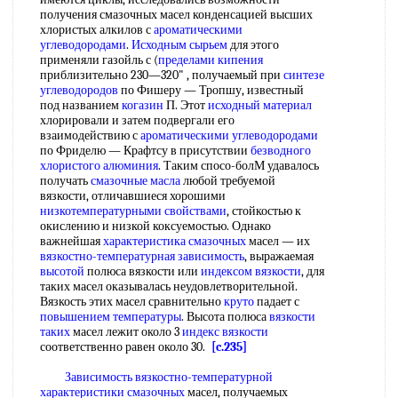
получения смазочных масел конденсацией высших
хлористых алкилов с
ароматическими
углеводородами
.
Исходным сырьем
для этого
применяли газойль с (
пределами кипения
приблизительно 230—320" , получаемый при
синтезе
углеводородов
по Фишеру — Тропшу, известный
под названием
когазин
П. Этот
исходный материал
хлорировали и затем подвергали его
взаимодействию с
ароматическими углеводородами
по Фриделю — Крафтсу в присутствии
безводного
хлористого алюминия
. Таким спосо-болМ удавалось
получать
смазочные масла
любой требуемой
вязкости, отличавшиеся хорошими
низкотемпературными свойствами
, стойкостью к
окислению и низкой коксуемостью. Однако
важнейшая
характеристика смазочных
масел — их
вязкостно-температурная зависимость
, выражаемая
высотой
полюса вязкости или
индексом вязкости
, для
таких масел оказывалась неудовлетворительной.
Вязкость этих масел сравнительно
круто
падает с
повышением температуры
. Высота полюса
вязкости
таких
масел лежит около 3
индекс вязкости
соответственно равен около 30.
[c.235]
Зависимость вязкостно-температурной
характеристики смазочных
масел, получаемых