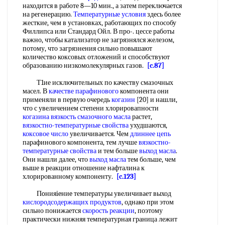
находится в работе 8—10 мин., а затем переключается
на регенерацию.
Температурные условия
здесь более
жесткие, чем в установках, работающих по способу
Филлипса или Стандард Ойл. В про-. цессе работы
важно, чтобы катализатор не загрязнялся железом,
потому, что загрязнения сильно повышают
количество коксовых отложений и способствуют
образованию низкомолекулярных газов.
[c.87]
Т1ие исключительных по качеству смазочных
масел. В
качестве парафинового
компонента они
применяли в первую очередь
когазин
[20] и нашли,
что с увеличением степени хлорировапности
когазина
вязкость смазочного масла
растет,
вязкостно-температурные свойства
ухудшаются,
коксовое число
увеличивается. Чем
длиннее цепь
парафинового компонента, тем лучше
вязкостно-
температурные свойства
и тем больше
выход масла
.
Они нашли далее, что
выход масла
тем больше, чем
выше в реакции отношение нафталина к
хлорированному компоненту.
[c.123]
Пoнияieниe температуры увеличивает выход
кислородсодержащих продуктов
, однако при этом
сильно понижается
скорость реакции
, поэтому
практически нижняя температурная граница лежит