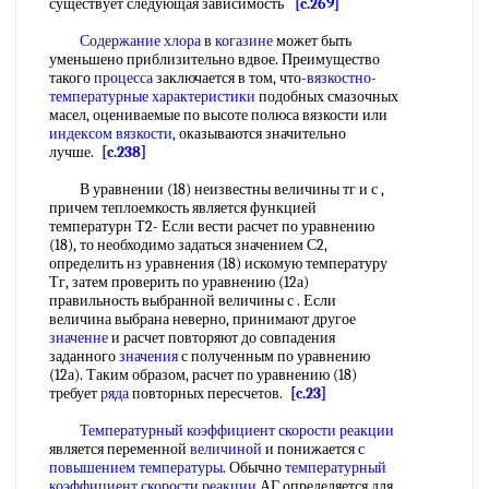
существует следующая зависимость
[c.269]
Содержание хлора
в
когазине
может быть
уменьшено приблизительно вдвое. Преимущество
такого
процесса
заключается в том, что-
вязкостно-
температурные характеристики
подобных смазочных
масел, оцениваемые по высоте полюса вязкости или
индексом вязкости
, оказываются значительно
лучше.
[c.238]
В уравнении (18) неизвестны величины тг и с ,
причем теплоемкость является функцией
температурн Т2- Если вести расчет по уравнению
(18), то необходимо задаться значением С2,
определить нз уравнения (18) искомую температуру
Тг, затем проверить по уравнению (12а)
правильность выбранной величины с . Если
величина выбрана неверно, принимают другое
значенне
и расчет повторяют до совпадения
заданного
значения
с полученным по уравнению
(12а). Таким образом, расчет по уравнению (18)
требует
ряда
повторных пересчетов.
[c.23]
Температурный коэффициент скорости реакции
является переменной
величиной
и понижается с
повышением температуры
. Обычно
температурный
коэффициент скорости реакции
АГ определяется для