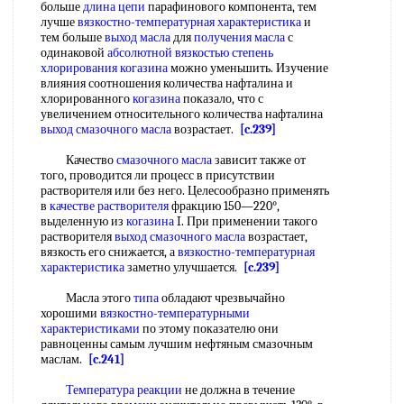
больше
длина цепи
парафинового компонента, тем
лучше
вязкостно-температурная характеристика
и
тем больше
выход масла
для
получения масла
с
одинаковой
абсолютной вязкостью
степень
хлорирования
когазина
можно уменьшить. Изучение
влияния соотношения количества нафталина и
хлорированного
когазина
показало, что с
увеличением относительного количества нафталина
выход смазочного масла
возрастает.
[c.239]
Качество
смазочного масла
зависит также от
того, проводится ли процесс в присутствии
растворителя или без него. Целесообразно применять
в
качестве растворителя
фракцию 150—220°,
выделенную из
когазина
I. При применении такого
растворителя
выход смазочного масла
возрастает,
вязкость его снижается, а
вязкостно-температурная
характеристика
заметно улучшается.
[c.239]
Масла этого
типа
обладают чрезвычайно
хорошими
вязкостно-температурными
характеристиками
по этому показателю они
равноценны самым лучшим нефтяным смазочным
маслам.
[c.241]
Температура реакции
не должна в течение