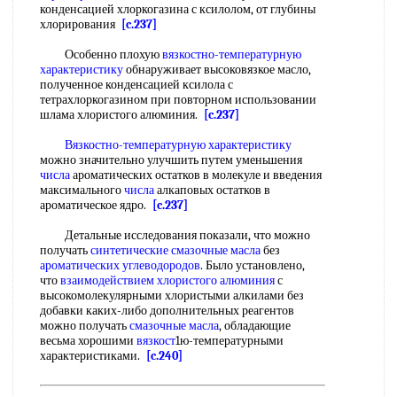
конденсацией хлоркогазина с ксилолом, от глубины
хлорирования
[c.237]
Особенно плохую
вязкостно-температурную
характеристику
обнаруживает высоковязкое масло,
полученное конденсацией ксилола с
тетрахлоркогазином при повторном использовании
шлама хлористого алюминия.
[c.237]
Вязкостно-температурную характеристику
можно значительно улучшить путем уменьшения
числа
ароматических остатков в молекуле и введения
максимального
числа
алкаповых остатков в
ароматическое ядро.
[c.237]
Детальные исследования показали, что можно
получать
синтетические смазочные масла
без
ароматических углеводородов
. Было установлено,
что
взаимодействием хлористого алюминия
с
высокомолекулярными хлористыми алкилами без
добавки каких-либо дополнительных реагентов
можно получать
смазочные масла
, обладающие
весьма хорошими
вязкост
1ю-температурными
характеристиками.
[c.240]