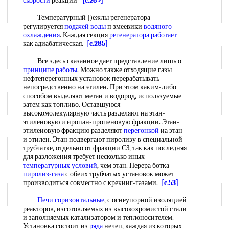
скорости
реакции
[c.269]
Температурный ])ежлы регенератора
регулируется
подачей воды
п змеевики
водяного
охлаждения
. Каждая секция
регенератора работает
как адиабатическая.
[c.285]
Все здесь сказанное дает представление лишь о
принципе работы
. Можно также отходящие газы
нефтеперегонных установок перерабатывать
непосредственно на этилен. При этом каким-либо
способом выделяют метан и водород, используемые
затем как топливо. Оставшуюся
высокомолекулярную часть разделяют на этан-
этиленовую и иропан-пропеновую фракции. Этан-
этилеиовую фракцию разделяют
перегонкой
иа этан
и этилен. Этан подвергают пиролизу в специальной
трубчатке, отдельно от фракции С3, так как последняя
для разложения требует несколько иных
температурных условий
, чем этан. Перера ботка
пиролиз-газа
с обеих трубчатых установок может
производиться совместно с крекииг-газами.
[c.53]
Печи горизонтальные
, с огнеупорной изоляцией
реакторов, изготовляемых из высокохромистой стали
и заполняемых катализатором и теплоносителем.
Установка состоит из
ряда
нечеп, каждая из которых