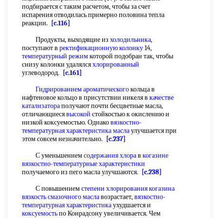
подбирается с таким расчетом, чтобы за счет
испарения отводилась примерно половина тепла
реакции.
[c.116]
Продукты, выходящие из
холодильника
,
поступают в
ректификационную колонку
14,
температурный режим
которой подобран так, чтобы
снизу колонки удалялся
хлорированный
углеводород.
[c.161]
Гидрированием ароматического
кольца в
нафтеновое кольцо в присутствии иикеля в
качестве
катализатора
получают почти бесцветные масла,
отличающиеся
высокой
стойкостью к окислению и
низкой коксуемостью. Однако
вязкостно-
температурная характеристика масла
улучшается при
этом совсем незначительно.
[c.237]
С уменьшением
содержания хлора
в
когазине
вязкостно-температурные характеристики
получаемого из пего масла улучшаются.
[c.238]
С повышением
степени хлорирования
когазина
вязкость смазочного масла
возрастает,
вязкостно-
температурная характеристика
ухудшается и
коксуемость
по Конрадсону увеличивается. Чем