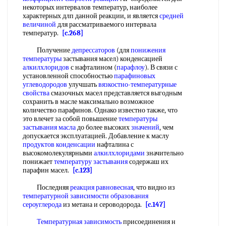
некоторых интервалов температур, наиболее
характерных длп данной реакции, и является
средней
величиной
для рассматриваемого интервала
температур.
[c.268]
Получение
депрессаторов
(для
понижения
температуры
застывания масел) конденсацией
алкилхлоридов
с нафталином (
парафлоу
). В связи с
установленной способностью
парафиновых
углеводородов
улучшать
вязкостно-температурные
свойства
смазочных масел представляется выгодным
сохранить в масле максимально возможное
количество парафинов. Однако известно также, что
это влечет за собой повышение
температуры
застывания масла
до более высоких
значений
, чем
допускается эксплуатацией. Добавление к маслу
продуктов конденсации
нафталина с
высокомолекулярными
алкилхлоридами
значительно
понижает
температуру застывания
содержаш их
парафин масел.
[c.123]
Последняя
реакция равновесная
, что видно из
температурной зависимости
образования
сероуглерода
из метана и сероводорода.
[c.147]
Температурная зависимость
присоединения н