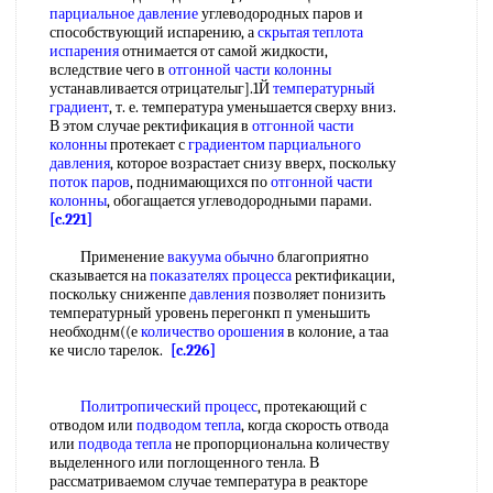
парциальное давление
углеводородных паров и
способствующий испарению, а
скрытая теплота
испарения
отнимается от самой жидкости,
вследствие чего в
отгонной части колонны
устанавливается отрицателыг].1Й
температурный
градиент
, т. е. температура уменьшается сверху вниз.
В этом случае ректификация в
отгонной части
колонны
протекает с
градиентом парциального
давления
, которое возрастает снизу вверх, поскольку
поток паров
, поднимающихся по
отгонной части
колонны
, обогащается углеводородными парами.
[c.221]
Применение
вакуума обычно
благоприятно
сказывается на
показателях процесса
ректификации,
поскольку сниженпе
давления
позволяет понизить
температурный уровень перегонкп п уменьшить
необходнм((е
количество орошения
в колоние, а таа
ке число тарелок.
[c.226]
Политропический процесс
, протекающий с
отводом или
подводом тепла
, когда скорость отвода
или
подвода тепла
не пропорциональна количеству
выделенного или поглощенного тенла. В
рассматриваемом случае температура в реакторе