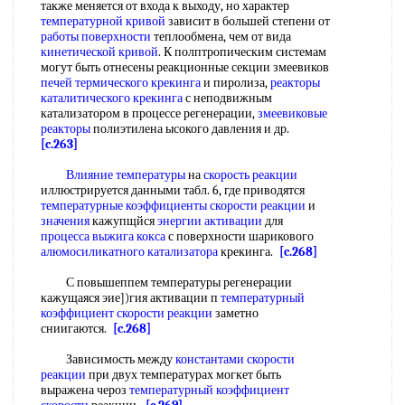
также меняется от входа к выходу, но характер
температурной кривой
зависит в большей степени от
работы поверхности
теплообмена, чем от вида
кинетической кривой
. К полптропическим системам
могут быть отнесены реакционные секции змеевиков
печей термического крекинга
и пиролиза,
реакторы
каталитического крекинга
с неподвижным
катализатором в процессе регенерации,
змеевиковые
реакторы
полиэтилена ысокого давления и др.
[c.263]
Влияние температуры
на
скорость реакции
иллюстрируется данными табл. 6, где приводятся
температурные коэффициенты скорости реакции
и
значения
кажупщйся
энергии активации
для
процесса
выжига кокса
с поверхности шарикового
алюмосиликатного катализатора
крекинга.
[c.268]
С повышеппем температуры регенерации
кажущаяся эие])гия активации п
температурный
коэффициент скорости реакции
заметно
сниигаются.
[c.268]
Зависимость между
константами скорости
реакции
при двух температурах могкет быть
выражена чероз
температурный коэффициент