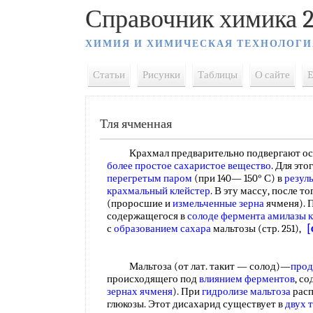
Справочник химика 2
ХИМИЯ И ХИМИЧЕСКАЯ ТЕХНОЛОГИ
Статьи
Рисунки
Таблицы
О сайте
E
Тля ячменная
Крахмал предварительно подвергают осаха
более простое
сахаристое вещество
. Для эт
перегретым паром
(при 140— 150° С) в
резул
крахмальный клейстер
. В эту массу, после т
(проросшие и
измельченные зерна
ячменя). 
содержащегося в
солоде фермента
амилазы 
с
образованием сахара
мальтозы (стр. 251),
[
Мальтоза (от лат. такит — солод)—
прод
происходящего под
влиянием ферментов
, с
зернах ячменя
). При
гидролизе мальтоза
расп
глюкозы. Этот дисахарид существует в
двух