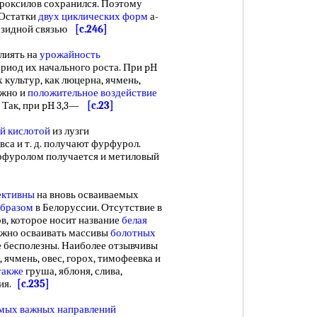
роксилов сохранился. Поэтому
 Остатки
двух
циклических форм
а-
козидной связью
[c.246]
лиять на
урожайность
ериод их начального роста. При pH
 культур, как люцерна, ячмень,
ожно и
положительное воздействие
. Так, при pH 3,3—
[c.23]
й кислотой
из лузги
вса и т. д. получают фурфурол.
рфуролом получается и метиловый
ективны
на вновь осваиваемых
образом
в Белоруссии. Отсутствие в
в, которое носит название
белая
жно осваивать массивы
болотных
е бесполезны. Наиболее отзывчивы
, ячмень, овес, горох, тимофеевка и
также
груша, яблоня, слива,
ния.
[c.235]
мых важных
направлений