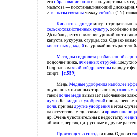
его
образовании один
из полуацетальных гид
мальтоза — посстанавлинающий дисахарид.
>-
глюкозы связаны
между
собой
а-(1,4 )-глю
Кислотные дожди
могут отрицательно в
сельскохозяйственных культур
, особенно в п
2,6 наблюдается снижение урожайности таких
капуста, кукуруза, огурцы, соя. Однако возм
кислотных дождей
на урожайность растений
Методом гидролиза
разбавленной серно
подсолнечника,
ячменных отрубей
, шелухи о
Гидролизом
хвойной древесины
наряду с фу
спирт.
[c.539]
Медь.
Медные удобрения
наиболее эфф
осушенных низинных торфяниках,
главным 
такой
почве меди
вызывает заболевание злако
чума
. Без
медных удобрений
иногда невозмо
почв
, причем
другие удобрения
в этом случа
на отсутствие меди озимая и
яровая пшеница
др. Очень чувствительны к недостатку
меди 
абрикос, персик, цитрусовые и другие расте
Производство солода
и пива. Одно из
са