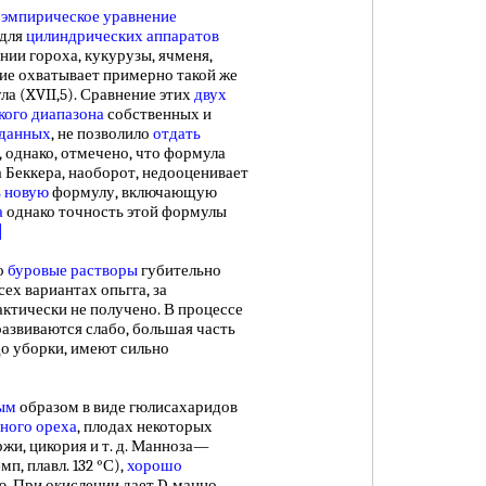
эмпирическое уравнение
 для
цилиндрических аппаратов
нии гороха, кукурузы, ячменя,
ние охватывает примерно такой же
ла (XVII,5). Сравнение этих
двух
ого диапазона
собственных и
 данных
, не позволило
отдать
, однако, отмечено, что формула
а Беккера, наоборот, недооценивает
ь новую
формулу, включающую
а
однако точность этой формулы
]
о
буровые растворы
губительно
ех вариантах опьгга, за
ктически не получено. В процессе
азвиваются слабо, большая часть
о уборки, имеют сильно
ным
образом в виде гюлисахаридов
ного ореха
, плодах некоторых
жи, цикория и т. д. Манноза—
мп, плавл. 132 °С),
хорошо
. При окислении дает D-манно-