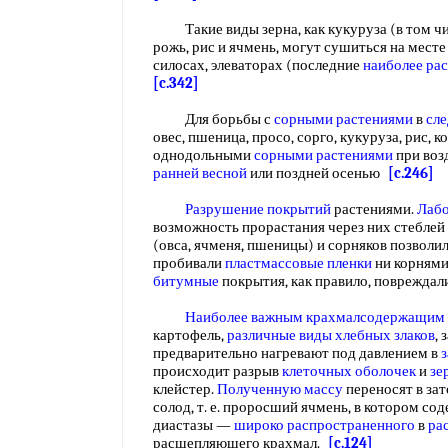
Такие виды зерна, как кукуруза (в том чис
рожь, рис и ячмень, могут сушиться на мест
силосах, элеваторах (последние
наиболее ра
[c.342]
Для борьбы с
сорными растениями
в
сл
овес, пшеница, просо, сорго, кукуруза, рис, 
однодольными
сорными растениями
при воз
ранней
весной
или поздней осенью
[c.246]
Разрушение покрытий
растениями.
Лабо
возможность прорастания через них стеблей 
(овса, ячменя, пшеницы) и сорняков позволил
пробивали
пластмассовые пленки
ни корнями,
битумные
покрытия, как правило, повреждал
Наиболее важным
крахмалсодержащим
картофель,
различные виды
хлебных злаков
,
предварительно нагревают под давлением в
происходит разрыв
клеточных оболочек
и
зе
клейстер.
Полученную массу
переносят в за
солод, т. е. проросший ячмень, в котором со
диастазы —
широко распространенного
в
ра
расщепляющего крахмал.
[c.124]