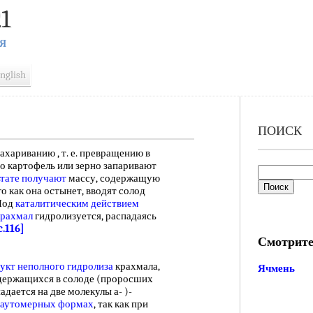
1
Я
nglish
ПОИСК
риванию , т. е. превращению в
ого картофель или зерно запаривают
ьтате получают
массу, содержащую
ого как она остынет, вводят солод
Под
каталитическим действием
крахмал
гидролизуется, распадаясь
c.116]
Смотрите
укт неполного гидролиза
крахмала,
Ячмень
одержащихся в солоде (проросших
адается на две молекулы а- )-
таутомерных формах
, так как при