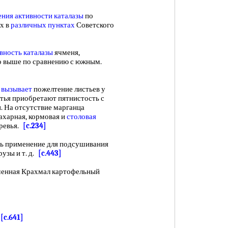
ения
активности каталазы
по
х в
различных пунктах
Советского
вность каталазы
ячменя,
но выше по сравнению с южным.
 вызывает
пожелтение листьев у
стья приобретают пятнистость с
. На отсутствие марганца
сахарная, кормовая и
столовая
еревья.
[c.234]
 применение для подсушивания
рузы и т. д.
[c.443]
енная Крахмал картофельный
А
[c.641]