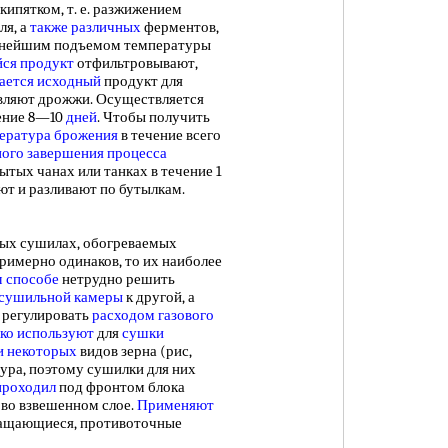
пятком, т. е. разжижением
ля, а
также различных
ферментов,
льнейшим подъемом температуры
ся продукт
отфильтровывают,
ается исходный
продукт для
авляют дрожжи. Осуществляется
чение 8—10
дней
. Чтобы получить
ература брожения
в течение всего
ного завершения
процесса
тых чанах или танках в течение 1
уют и разливают по бутылкам.
х сушилах, обогреваемых
римерно одинаков, то их наиболее
м способе
нетрудно решить
сушильной камеры
к другой, а
регулировать
расходом газового
ко используют
для
сушки
и некоторых
видов зерна (рис,
ура, поэтому сушилки для них
проходил
под фронтом блока
во взвешенном слое.
Применяют
ращающиеся, противоточные