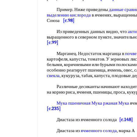
Пример. Ниже приведены
данные сравн
выделению кислорода
в ячменях, выращенны
Союза
[c.98]
Из приведенных данных видно, что
акти
выращенного в северном пункте, значитель
[c.99]
Марганец. Недостаток марганца в
почве
картофеля, капусты, томатов. У зерновых ли
белыми, коричневыми или бурыми полосками
особенно реагирует пшеница, ячмень, овес, 
свекла
, кукуруза, табак, капуста, плодовые д
Различные десиканты начинают находить
на корню риса, ячменя, пшеницы, проса, куку
Мука пшеничная Мука
ржаная Мука
ячм
[c.235]
Диастаза из ячменного солода
[c.148]
Диастаза из
ячменного солода
, марка 