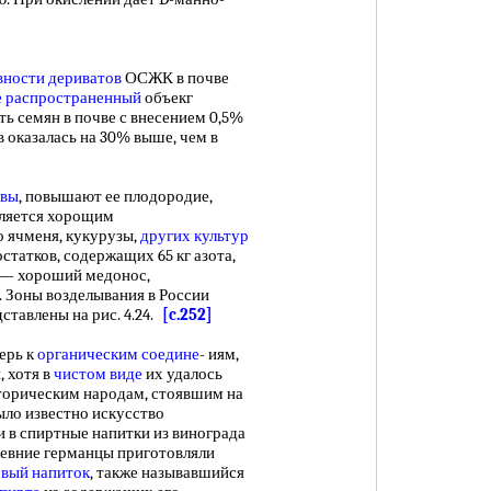
вности дериватов
ОСЖК в почве
е распространенный
объекг
ь семян в почве с внесением 0,5%
 оказалась на 30% выше, чем в
чвы
, повышают ее плодородие,
вляется хорощим
о ячменя, кукурузы,
других культур
остатков, содержащих 65 кг азота,
с — хороший медонос,
а. Зоны возделывания в России
ставлены на рис. 4.24.
[c.252]
ерь к
органическим соедине
- иям,
, хотя в
чистом виде
их удалось
торическим народам, стоявшим на
ыло известно искусство
 в спиртные напитки из винограда
древние германцы приготовляли
вый напиток
, также называвшийся