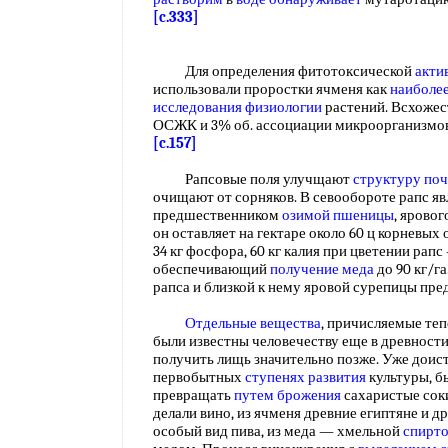
[c.333]
Для определения фитотоксической
акти
использовали проростки ячменя как
наиболе
исследования физиологии
растений. Всхожест
ОСЖК и 3% об. ассоциации микроорганизмов
[c.157]
Рапсовые поля улучщают
структуру по
очищают от сорняков. В севообороте рапс я
предшественником
озимой пшеницы
, яровог
он оставляет на гектаре около 60 ц корневых 
34 кг фосфора, 60 кг калия при цветении рап
обеспечивающий
получение меда
до 90 кг/г
рапса и близкой к нему яровой сурепицы пред
Отдельные вещества
, причисляемые теп
были известны человечеству еще в древности
получить лищь значительно позже. Уже доис
первобытных
ступенях развития
культуры, б
превращать
путем брожения
сахаристые соки
делали вино, из ячменя древние египтяне и 
особый вид пива, из меда — хмельной
спирто