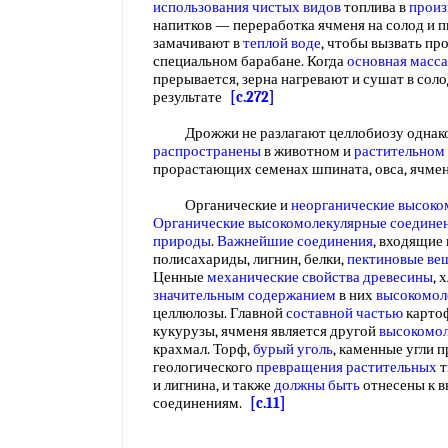
использования
чистых видов
топлива в
произ
напитков — переработка ячменя на солод и 
замачивают в
теплой воде
, чтобы вызвать про
специальном барабане. Когда
основная масса
прерывается, зерна нагревают и сушат в соло
результате
[c.272]
Дрожжи не разлагают целлобиозу однак
распространены
в животном и
растительном
прорастающих семенах шпината, овса, ячме
Органические и
неорганические высоко
Органические высокомолекулярные соедине
природы
.
Важнейшие соединения
, входящие
полисахариды, лигнин, белки,
пектиновые ве
Ценные
механические свойства древесины
, 
значительным содержанием
в них
высокомол
целлюлозы. Главной
составной частью
картоф
кукурузы, ячменя является другой
высокомол
крахмал. Торф,
бурый уголь
, каменные угли 
геологического
превращения растительных
т
и лигнина, и также
должны быть
отнесены к 
соединениям.
[c.11]