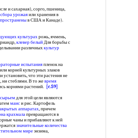
ле и сахарная), сорго, пшеница,
е
сбора урожая
или хранения в
спространены
в США и Канаде).
едующих культурах
рожь, ячмень,
кориандр,
клевер белый
Для борьбы с
делывании различных
культур
раторные испытания
пленок на
или корней культурных злаков
и установить, что эти растения не
 ни стеблями. В то же
время
ись корнями растений.
[c.59]
 сырьем
для этой цели являются
 затем
маис
и рис. Картофель
закрытых аппаратах
, причем
рна крахмала
превращаются в
торные чаны и прибавляют к ней
держатся
значительные количества
стительном мире
энзима,