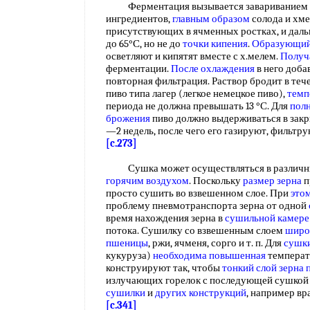
Ферментация вызывается завариванием ки
ингредиентов,
главным образом
солода и хме
присутствующих в ячменных ростках, и да
до 65°С, но не до
точки кипения
.
Образующий
осветляют и кипятят вместе с х.мелем.
Получ
ферментации.
После охлаждения
в него доб
повторная фильтрация. Раствор бродит в те
пиво типа лагер (легкое немецкое пиво),
темп
периода не должна превышать 13 °С. Для
пол
брожения
пиво должно выдерживаться в закры
—2 недель, после чего его газируют, фильтр
[c.273]
Сушка может осуществляться в различны
горячим воздухом
. Поскольку
размер зерна
п
просто сушить во взвешенном слое. При
это
проблему пневмотранспорта зерна от одной
время нахождения зерна в
сушильной камере
потока. Сушилку со взвешенным слоем
широ
пшеницы
, ржи, ячменя, сорго и т. п. Для
сушк
кукуруза)
необходима повышенная
температ
конструируют так, чтобы
тонкий слой
зерна 
излучающих горелок с последующей сушкой 
сушилки
и
других конструкций
, например в
[c.341]