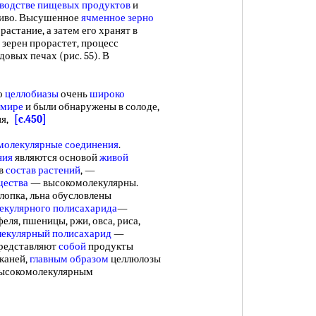
водстве пищевых продуктов
и
пиво. Высушенное
ячменное зерно
растание, а затем его хранят в
зерен прорастет, процесс
довых печах (рис. 55). В
о
целлобиазы
очень
широко
 мире
и были обнаружены в солоде,
ня,
[c.450]
молекулярные соединения
.
ния
являются основой
живой
 в
состав растений
, —
щества
— высокомолекулярны.
хлопка, льна обусловлены
екулярного полисахарида
—
еля, пшеницы, ржи, овса, риса,
екулярный полисахарид
—
представляют
собой
продукты
каней,
главным образом
целлюлозы
высокомолекулярным