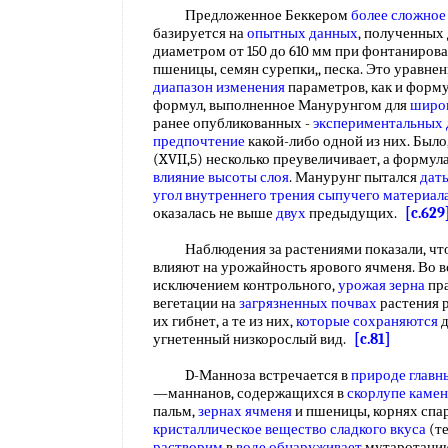
Предложенное Беккером
более сложное
базируется на
опытных данных
, полученных
диаметром от 150 до 610 мм при фонтанирова
пшеницы, семян сурепки,, песка. Это уравне
диапазон изменения
параметров, как и форму
формул, выполненное Манурунгом для
широк
ранее опубликованных -
экспериментальных
предпочтение
какой-либо одной из них. Было
(XVII,5) несколько преувеличивает, а формул
влияние высоты слоя
. Манурунг пытался
дат
угол внутреннего трения
сыпучего материал
оказалась не выше
двух
предыдущих.
[c.629
Наблюдения за растениями показали, чт
влияют на урожайность ярового ячменя. Во вс
исключением контрольного,
урожая зерна
пра
вегетации на
загрязненных почвах
растения р
их гибнет, а те из них,
которые сохраняются
д
угнетенный низкорослый вид.
[c.81]
D-Манноза встречается в
природе глав
—маннанов, содержащихся в
скорлупе камен
пальм,
зернах ячменя
и пшеницы, корнях спар
кристаллическое вещество
сладкого вкуса
(те
растворим
в
воде обнаруживает
мутаротацию