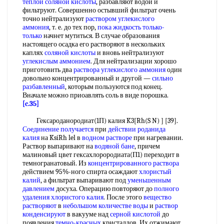
теплой
соляной кислоты
, разбавляют водой и
фильтруют. Совершенно остывший фильтрат очень
точно нейтрализуют
раствором углекислого
аммония
, т. е. до тех пор,
пока жидкость
только-
только
начнет мутиться. В случае образования
настоящего осадка его растворяют в нескольких
каплях
соляной кислоты
и вновь нейтрализуют
углекислым аммонием
. Для нейтрализации хорошо
приготовить два
раствора углекислого аммония
один
довольно концентрированный и другой —
сильно
разбавленный
, которым пользуются под конец.
Вначале можно приоавлять соль в виде порошка.
[c.35]
Гексароданородиат(1П) калия K3[Rh(S N) ] [39].
Соединение получается
при
действии роданида
калия
на KsiRh lel в
водном растворе
при нагревании.
Раствор выпаривают на
водяной бане
, причем
малиновый цвет гексахлорородиата(П1) переходит в
темногранатовый. Из
концентрированного раствора
действием 95%-ного спирта осаждают
хлористый
калий
, а фильтрат выпаривают под
уменьшенным
давлением
досуха. Операцию повторяют до
полного
удаления
хлористого калия
. После этого
вещество
растворяют
в
небольшом количестве воды
и
раствор
конденсируют
в вакууме над
серной кислотой
до
появления
темно-красных
кристаллов. Их отжимают