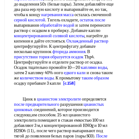
до выделения 50з (белые пары). Затем добавляйте еще
два раза еер.чую кислоту и выпаривайте ее, но так,
чтобы к концу
нагревания масса
осталась смоченной
серной кислотой
. Тигель охладите,
остаток после
выпаривания
обработайте водой
и затем перенесите
раствор с осадком в пробирку. Добавьте каплю
концентрированной соляной кислоты
, нагрейте до
кипения и дайте отстояться.
Охлажденный раствор
центрифугируйте. К центрифугату добавьте
несколько крупинок
фторида аммония
. В
присутствии тория
образуется осадок
Thp4.
Центрифугируйте и отделите раствор от осадка.
Осадок тщательно промойте 10—20
каплями воды
,
затем 2 капляму 40%-ного
едкого кали
и снова таким
же
количеством воды
. К промытому
таким образом
осадку прибавьте 3 капли
[c.158]
Цинк в
цианистом электролите
определяется
после предварительного
разрушения
цианистых
цинковых
соединений, которое производится
следуюш,им способом. 25 мл цианистого
электролита помещают в стакан емкостью 100 мл
добавляют 3 м,л концентрированной HNOg и 10 мл
H2SO4 (1 1),. после чего раствор выпаривают под
тягой до появления белых паров (пары SO3).
После