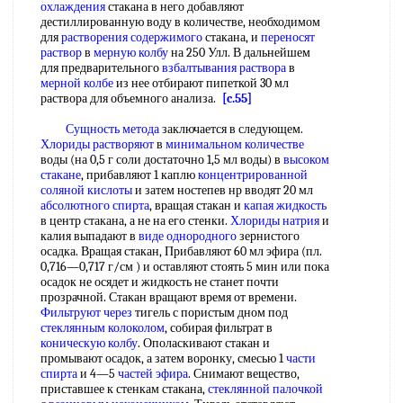
охлаждения
стакана в него добавляют
дестиллированную воду в количестве, необходимом
для
растворения содержимого
стакана, и
переносят
раствор
в
мерную колбу
на 250 Улл. В дальнейшем
для предварительного
взбалтывания раствора
в
мерной колбе
из нее отбирают пипеткой 30 мл
раствора для объемного анализа.
[c.55]
Сущность метода
заключается в следующем.
Хлориды растворяют
в
минимальном количестве
воды (на 0,5 г соли достаточно 1,5 мл воды) в
высоком
стакане
, прибавляют 1 каплю
концентрированной
соляной кислоты
и затем ностепев нр вводят 20 мл
абсолютного спирта
, вращая стакан и
капая жидкость
в центр стакана, а не на его стенки.
Хлориды натрия
и
калия выпадают в
виде однородного
зернистого
осадка. Вращая стакан, Прибавляют 60 мл эфира (пл.
0,716—0,717 г/см ) и оставляют стоять 5 мин или пока
осадок не осядет и жидкость не станет почти
прозрачной. Стакан вращают время от времени.
Фильтруют через
тигель с пористым дном под
стеклянным колоколом
, собирая фильтрат в
коническую колбу
. Ополаскивают стакан и
промывают осадок, а затем воронку, смесью 1
части
спирта
и 4—5
частей эфира
. Снимают вещество,
приставшее к стенкам стакана,
стеклянной палочкой