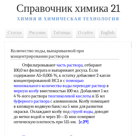
Справочник химика 21
ХИМИЯ И ХИМИЧЕСКАЯ ТЕХНОЛОГИЯ
Статьи
Рисунки
Таблицы
О сайте
English
Количество поды, выпариваемой при
концентрировании растворов
Отфильтровывают
часть раствора
, отбирают
100,0 мл фильтрата и выпаривают досуха. Если
содержание А1<0,005 %, к остатку добавляют 2 капли
концентрированной НС1 и с
помощью
минимального
количества воды
переводят раствор
в
мерную колбу
вместимостью 100 мл. Добавляют 1 мл
4 %-иого раствора
тиогликолевой кислоты
и 15 мл
буферного раствора
с алюминоном. Колбу помещают
в кипящую водяную банк) на 5 мни для развития
окраски. Охлаждают колбу под
струей воды
, доводят
до метки водой и через 10—15 мнн измеряют
оптическую плотность при 515 нм.
[c.29]