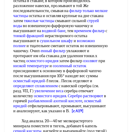
остатка в стакане, в котором производилось
разложение навески, про.мывают в той Же
последовательности, смывая на
фильтр только
мелкие
частицы
остатка и оставляя крупные на дне стакана
затем
тяжелые частицы
смывают сильной
струей
воды
во взвешенную фарфоровую чашечку и
высушивают на
водяной бане
, тем
временем фильтр
с
тонкой фракцией
нерастворимого остатка
высушивают в
сушильном шкафу
и
возможно
полнее
и тщательнее сметают остаток во взвешенную
чашечку. Очип
енный фильтр
увлажняют и
протирают им оба стакана для удаления тонки.х
частиц
осмистого иридия
затем фильтр
озоляют
при
низкой температуре
и
озоленный остаток
присоединяют к основному в фарфоровой чаппчо
после высушивания при 105° находят вес суммы
осмистый иридий
-f песок . Песок отделяют и
определяют сплавлением
с навеской серебра (см.
разд. VII, Г)
увеличение веса
серебра отвечает
количеству
осмистого иридия
.
Серебро растворяют
в
горячей
разбавленной азотной кислоте
,
осмистый
иридий
отфильтровывают, промывают, высушивают
и анализируют, как указано в В.
[c.419]
Ход анализа. 20—40 мг мелкорастертого
минерала поместите в тигель, добавьте 6 капель
серной кислоты
, нагрейте и выпаривайте (под тягой)