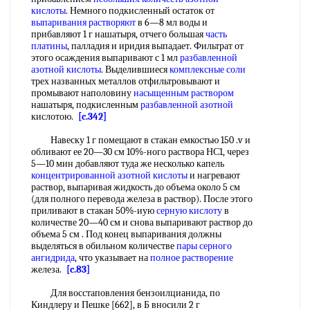
кислоты
. Немного подкисленный остаток от
выпаривания растворяют
в 6—8 мл воды и
прибавляют 1 г нашатыря, отчего большая
часть
платины
, палладия и иридия выпадает. Фильтрат от
этого осаждения выпаривают с 1 мл
разбавленной
азотной кислоты
. Выделившиеся
комплексные соли
трех названных металлов отфильтровывают и
промывают наполовину
насыщенным раствором
нашатыря, подкисленным
разбавленной азотной
кислотою.
[c.342]
Навеску 1 г помещают в стакан емкостью 150 .v и
обливают ее 20—30 см 10%-ного раствора НС1, через
5—10 мин добавляют туда же несколько капель
концентрированной азотной кислоты
и нагревают
раствор, выпаривая жидкость до объема около 5 см
(для полного перевода железа в раствор). После этого
приливают в стакан 50%-иую
серную кислоту
в
количестве 20—40 см и снова выпаривают раствор до
объема 5 см . Под конец выпаривания должны
выделяться в обильном количестве
пары серного
ангидрида
, что указывает на
полное растворение
железа.
[c.83]
Для восстаповления бензоилцианида, по
Киндлеру и Пешке [662], в Б вносили 2 г