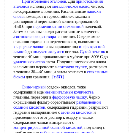
Приготовление эталонов
. Для
приготовления
эталонов
используют
металлическое олово
, чистое,
не содержащее алюминия. Рассчитанные
навески
олова
помещают в термостойкие стаканы и
растворяют Б перегнанной концентрированной
НЫОз при
перемешивании стеклянной
палочкой.
Затем в стаканы вводят рассчитанные количества
азотнокислого раствора
алюминия. Содержимое
стаканов тщательно перемешивают, выливают в
кварцевые чашки
и выпаривают под
инфракрасной
лампой
до
получения сухого
остатка.
Сухой остаток
в
течение 40 мин. прокаливают в муфеле при 800° С до
удаления окислов
азота. Получившиеся окиси олова
и алюминия переносят в
агатовую ступку
, растирают
в течение 30—40 мин., а затем осыпают в
стеклянные
бюксы
для хранения.
[c.371]
Сине-черный
осадок- окислов, тоже
содержащий еще
незначительные количества
платины, переводят в
фарфоровую чашку
. Черно
окрашенный фильтр обрабатывают
разбавленной
соляной кислотой
, содержащей гидразин, разрушают
гидразин выпариванием с
азотной кислотой
и
присоединяют этот раствор к осадку в чашке.
Содержимое чашки выпаривают с
концентрированной соляной кислотой
, под конец с
прибавлением
небольших количеств
азотной