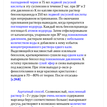
палладиевой черни
и 75 мл
ледяной уксусной
кислоты
в эту суспензию в течение 2 час. при 18° и 2
атм давления из К по каплям приливали раствор
бензоилцианида в 250 мл
ледяной уксусной кислоты
при непрерывном встряхивании. По окончании
приливания раствора выжидали, когда прекратится
поглощение водорода
. Каждый моль бензоилцианида
поглощал 6
атомов водорода
. Затем отфильтровывали
от катализатора, упаривали при 30° под
пониженным
давлением
, растирали вязкий остаток с
небольшим
количеством воды
и добавляли к нему избыток
концентрированного раствора едкого кали
.
Выделяющийся маслянистый амин извлекали
бензолом, кратковременно сушили над
едким кали
и
выпаривали бензол под
пониженным давлением
. К
остатку приливали
сухой эфир
и снова выпаривали
под вакуумом. При этом выпадал р-окси-р-
фенилэтиламин в виде красивых кристаллов с
выходом в 70—80% от теории. После отсасыва-
[c.248]
Ацетатный способ
. Солянокислый,
окисленный
раствор
1—2 г руды (при
очень низком
содержании
марганца берут соответственно больше) выпаривают
досуха, растворяют в возможно меньшем
количестве