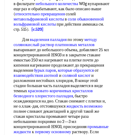
в фильтрате
небольшого количества
WOg вупаривают
еще раз и обрабатывают, как было описано выше
(
относительно превращения
солей
метавольфрамовой кислоты
в
соли обыкновенной
вольфрамовой кислоты
при действии аммиака см.
стр. 515).
[c.523]
Для
выделения палладия
по этому
методу
солянокислый
раствор платиновых металлов
выпаривают до небольшого объема, добавляют 25 мл
концентрированной HNO3 и в закрытом стакане
емкостью 250 мл нагревают на плитке почти до
кипения нагревание продолжают до прекращения
выделения
бурых паров
,
которые образуются
от
взаимодействия азотной
и
соляной кислот
и
разложения нестойких хлоридов, В конце этой
стадии большая часть палладия выделяется в виде
темных
красновато-коричневых
кристаллов
безводного
хлористого палладия
, быстро
осаждающихся на дно. Стакан снимают с плитки и,
не о.хлаж-дая, отстоявшуюся
жидкость возможно
полнее сливают декантацией в другой такой же
стакан кристаллы промывают четыре раза
небольшими порциями по 2—3 мл
концентрированной HNO3, присоединяя
промывные
жидкости
к
первому основному
раствору. Если