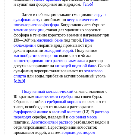
и сушат над фосфорным ангидридом.
[c.56]
Затем в небольщом стакане смещивают
сырую
сульфокислоту
с двойным по
весу количеством
пятихлористого фосфора
. Когда закончится бурное
течение реакции
, стакан для удаления хлорокиси
фосфора в течение короткого времени нагревают при
130—140° на
масляной бане
под тягой.
После
охлаждении
хлорангидрид промывают при
декантировании
холодной водой
. Полученное
маслообразное вещество
выливают в 45 жл
концентрированного раствора аммиака
и раствор
досуха выпаривают на
кипящей
водяной бане
. Сырой
сульфамид перекристаллизовывают из
этилового
спирта
или воды, прибавив активированный уголь.
[c.213]
Полученный металлический
сплав сплавляют с
10-кратным
количеством серебра
под слоен буры.
Образовавшийся
серебряный королек
извлекают из
тигля, освобохдают от шлама и растворяют в
фарфоровой чашке
в
азотной кислоте
(1 3). В
раствор
переходят
серебро, палладий и
основная масса
платины.
Азотнокислый раствор
разбавляют водой и
отфильтровывают. Нерастворившийся остаток
промывают водой, а затем
водным раствором