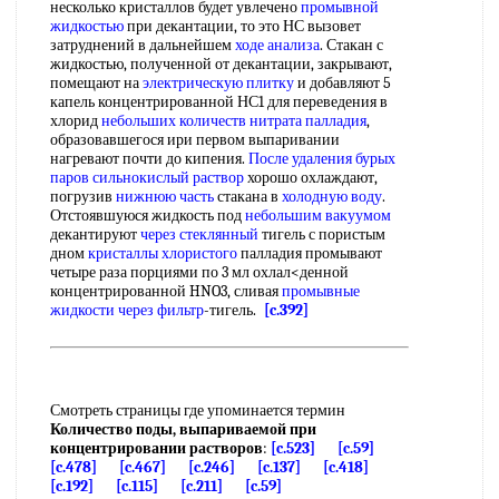
несколько кристаллов будет увлечено
промывной
жидкостью
при декантации, то это НС вызовет
затруднений в дальнейшем
ходе анализа
. Стакан с
жидкостью, полученной от декантации, закрывают,
помещают на
электрическую плитку
и добавляют 5
капель концентрированной НС1 для переведения в
хлорид
небольших количеств
нитрата палладия
,
образовавшегося ири первом выпаривании
нагревают почти до кипения.
После удаления
бурых
паров
сильнокислый раствор
хорошо охлаждают,
погрузив
нижнюю часть
стакана в
холодную воду
.
Отстоявшуюся жидкость под
небольшим вакуумом
декантируют
через стеклянный
тигель с пористым
дном
кристаллы хлористого
палладия промывают
четыре раза порциями по 3 мл охлал<денной
концентрированной HNO3, сливая
промывные
жидкости
через фильтр
-тигель.
[c.392]
Смотреть страницы где упоминается термин
Количество поды, выпариваемой при
концентрировании растворов
:
[c.523]
[c.59]
[c.478]
[c.467]
[c.246]
[c.137]
[c.418]
[c.192]
[c.115]
[c.211]
[c.59]