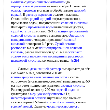
аммиака
с
уксуснокислым аммонием
до
отрицательной реакции
на ион серебра. Промытый
осадок переносят
в стакан и обрабатывают
царской
водкой
. В
раствор переходят
золото и платина.
Оставшийся
родий иридий
отфильтровывают в
промывают водой, подкисленной
соляной кислотой
.
Фильтрат и
промывные воды
выпаривают досуха,
сухой остаток
смачивают 2-3 ил
концентрированной
соляной кислоты
и вновь выпаривают.
Операцию
выпаривания
с концевтпированной
соляной
кислотой
повторяют 3-4 раза.
Сухой остаток
растворяю
в 3-4 мл
концентрированной соляной
кислоты
, разбавляют водой до 75 мл и
осаждают
золото
восстановлением насыщенным
раствором
щавелевой кислоты
, как описано выше.
[c.26]
Слитый
декантацией раствор
выпаривают до обг
ема около 50 мл, добавляют 200 мл
концентрированной соляной кислоты
и снова
осторожно (в стакане под стеклом) выпаривают до 50
мл при этом полностью удаляется
азотная кислота
.
Раствор разбавляют до 200 мл
горячей водой
и
фильтруют в
мерную колбу емкостью
1 л,
нерастворимый остаток
тщательно про.мывают
сначала горячей 5%-ной
соляной кислотой
, а затем
горячей водой
. Главную
часть нерастворимого