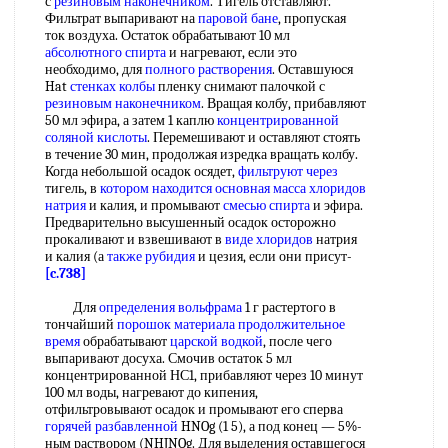
с
резиновым наконечником
. Тигель отставляют.
Фильтрат выпаривают на
паровой бане
, пропуская
ток воздуха. Остаток обрабатывают 10 мл
абсолютного спирта
и нагревают, если это
необходимо, для
полного растворения
. Оставшуюся
Hat
стенках колбы
пленку снимают палочкой с
резиновым наконечником
. Вращая колбу, прибавляют
50 мл эфира, а затем 1 каплю
концентрированной
соляной кислоты
. Перемешивают и оставляют стоять
в течение 30 мин, продолжая изредка вращать колбу.
Когда небольшой осадок осядет,
фильтруют через
тигель, в
котором находится
основная масса
хлоридов
натрия
и калия, и промывают
смесью спирта
и эфира.
Предварительно высушенный осадок осторожно
прокаливают и взвешивают в
виде хлоридов
натрия
и калия (а
также рубидия
и цезия, если они присут-
[c.738]
Для
определения вольфрама
1 г растертого в
тончайший
порошок материала
продолжительное
время
обрабатывают
царской водкой
, после чего
выпаривают досуха. Смочив остаток 5 мл
концентрированной НС1, прибавляют через 10 минут
100 мл воды, нагревают до кипения,
отфильтровывают осадок и промывают его сперва
горячей разбавленной
HNOg (1 5), а под конец — 5%-
ным раствором (NHJNOg. Для выделения оставшегося