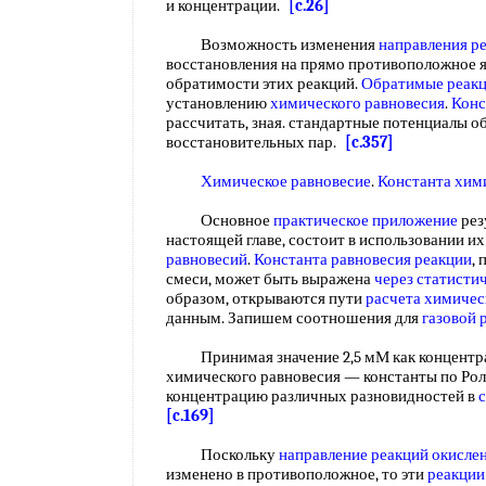
и концентрации.
[c.26]
Возможность изменения
направления р
восстановления на прямо противоположное я
обратимости этих реакций.
Обратимые реак
установлению
химического равновесия
.
Конс
рассчитать, зная. стандартные потенциалы о
восстановительных пар.
[c.357]
Химическое равновесие
.
Константа хим
Основное
практическое приложение
рез
настоящей главе, состоит в использовании их
равновесий
.
Константа равновесия реакции
,
смеси, может быть выражена
через статисти
образом, открываются пути
расчета химичес
данным. Запишем соотношения для
газовой 
Принимая значение 2,5 мМ как концентраци
химического равновесия — константы по Рол
концентрацию различных разновидностей в
[c.169]
Поскольку
направление реакций окисле
изменено в противоположное, то эти
реакции