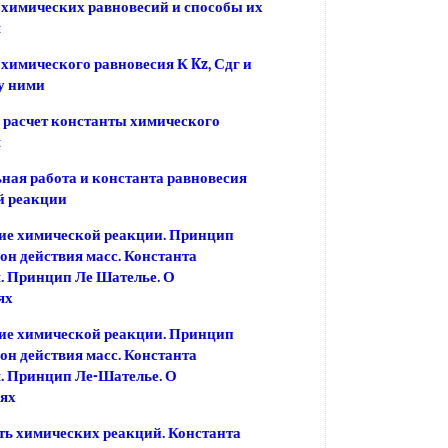
химических равновесий и способы их
я
химического равновесия К Kz, Сдг и
у ними
расчет константы химического
я
ая работа и константа равновесия
й реакции
ие химической реакции. Принцип
кон действия масс. Константа
. Принцип Ле Шателье. О
ях
ие химической реакции. Принцип
кон действия масс. Константа
. Принцип Ле-Шателье. О
ях
ь химических реакций. Константа