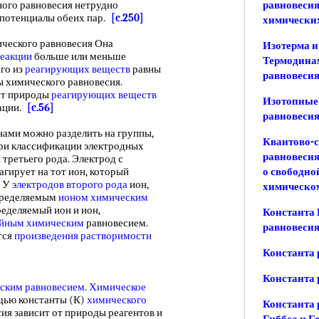
ного равновесия нетрудно
равновесия
потенциалы обеих пар.
[c.250]
химических
еского равновесия Она
Изотерма и
реакции
больше или меньше
Термодинам
ого из
реагирующих веществ
равны
равновеси
ы химического равновесия.
 от природы
реагирующих веществ
Изотопные 
рации.
[c.56]
равновесия
и можно разделить на группы,
Квантово-с
при классификации электродных
равновесия
 третьего рода. Электрод с
агирует на тот ион, который
о свободно
. У
электродов второго рода
ион,
химическо
определяемым
ионом химическим
еделяемый ион и ион,
Константа 
ойным химическим
равновесием.
равновеси
тся
произведения растворимости
Константа 
Константа 
ским равновесием
.
Химическое
щью константы (К)
химического
Константа 
сия зависит от природы реагентов и