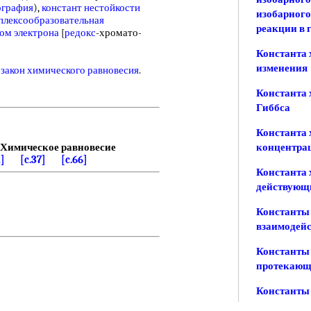
ография
),
констант нестойкости
изобарного
плексообразовательная
реакции в 
ом электрона
[
редокс
-хромато-
Константа 
изменения
ь
закон химического равновесия
.
Константа 
Гиббса
Константа 
Химическое равновесие
концентра
1]
[c.37]
[c.66]
Константа 
действующ
Константы
взаимодей
Константы 
протекающ
Константы