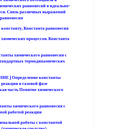
имических равновесий в идеально-
еси. Связь различных выражений
 равновесия
 константу, Константа равновесия
 химических процессов. Константа
я
станты химического равновесия с
тандартных термодинамических
Е j Определение константы
 реакции в газовой фазе
кая часть Понятие химического
я
танты химического равновесия с
ной работой реакции
имальной работы с константой
 (химическое сродство)