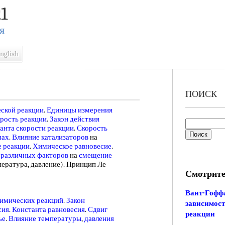
1
Я
nglish
ПОИСК
ской реакции
.
Единицы измерения
орость реакции
.
Закон действия
анта скорости реакции
.
Скорость
мах
.
Влияние катализаторов
на
 реакции
.
Химическое равновесие
.
 различных факторов
на
смещение
ература, давление). Принцип Ле
Смотрите
Вант-Гоффа
имических реакций
.
Закон
зависимост
сия
.
Константа равновесия
.
Сдвиг
реакции
ье
.
Влияние температуры
,
давления