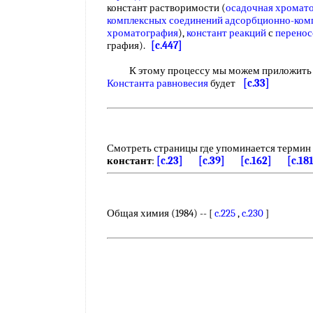
констант растворимости (
осадочная хромат
комплексных соединений
адсорбционно-ком
хроматография
),
констант реакций
с
перенос
графия).
[c.447]
К этому процессу мы можем приложит
Константа равновесия
будет
[c.33]
Смотреть страницы где упоминается термин
констант
:
[c.23]
[c.39]
[c.162]
[c.18
Общая химия (1984) -- [
c.225
,
c.230
]