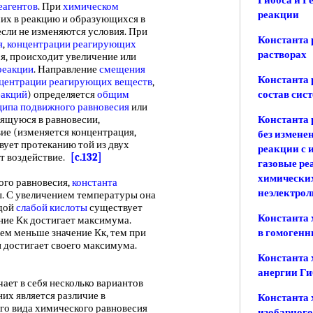
Гиббса и Г
еагентов
. При
химическом
реакции
их в реакцию и образующихся в
если не изменяются условия. При
Константа 
я
,
концентрации реагирующих
растворах
, происходит увеличение или
реакции
. Направление
смещения
Константа 
центрации реагирующих веществ
,
еакций
) определяется
общим
состав сис
ипа подвижного равновесия
или
дящуюся в равновесии,
Константа 
ие (изменяется концентрация,
без измене
вует протеканию той из двух
реакции с 
ет воздействие.
[c.132]
газовые ре
химических
го равновесия,
константа
неэлектрол
. С увеличением температуры она
ждой
слабой кислоты
существует
Константа 
ение Кк достигает максимума.
ем меньше значение Кк, тем при
в гомогенн
 достигает своего максимума.
Константа 
анергии Ги
ает в себя несколько вариантов
них является различие в
Константа 
го вида химического равновесия
изобарного