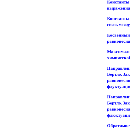
Константы 
выражени
Константы 
связь межд
Косвенный 
равновеси
Максимальн
химическо
Направлен
Бертло. За
равновесия
флуктуаци
Направлен
Бертло. За
равновесия
флюктуаци
Обратимост