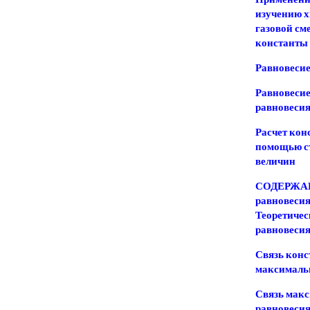
изучению х
газовой см
константы
Равновесие
Равновесие
равновеси
Расчет кон
помощью с
величин
СОДЕРЖАНИ
равновесия
Теоретичес
равновеси
Связь конс
максималь
Связь макс
равновесия