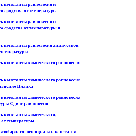
ь константы равновесия и
о сродства от температуры
ь константы равновесия и
о сродства от температуры и
ь константы равновесия химической
 температуры
ь константы химического равновесия
ь константы химического равновесия
авнение Планка
ь константы химического равновесия
туры Сдвиг равновесия
ь константы химического,
 от температуры
изобарного потенциала и константа