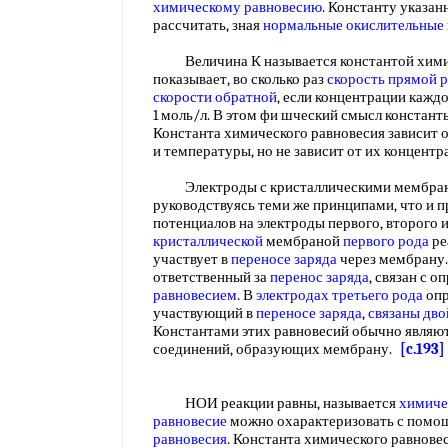
химическому равновесию
. Константу указан
рассчитать, зная
нормальные окислительные
Величина К называется константой химич
показывает, во сколько раз
скорость прямой 
скорости обратной
, если концентрации кажд
1 моль/л. В этом фи шческий смысл констант
Константа химического равновесия зависит
и температуры, но не зависит от их концент
Электроды с кристаллическими мембранам
руководствуясь теми же принципами, что и 
потенциалов на электроды первого, второго и
кристаллической
мембраной
первого рода
ре
участвует в
переносе заряда
через мембрану
ответственный за
перенос заряда
, связан с 
равновесием
. В
электродах третьего рода
опр
участвующий в
переносе заряда
,
связаны дв
Константами этих равновесий обычно являю
соединений, образующих мембрану.
[c.193]
НОИ реакции равны, называется
химиче
равновесие
можно охарактеризовать с помо
равновесия
. Константа химического равнове