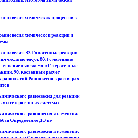
ельмгольца. Изотерма химической
равновесия химических процессов в
равновесия химической реакции и
темы
равновесия. 87. Гомогенные реакции
ния числа молекул. 88. Гомогенные
изменением числа молеГетерогенные
акции. 90. Косвенный расчет
 равновесий Равновесия в растворах
итов
химического равновесия для реакций
ых и гетерогенных системах
химического равновесия и изменение
ббса Определение ДО по
химического равновесия и изменение
 потенциала Определение изменения