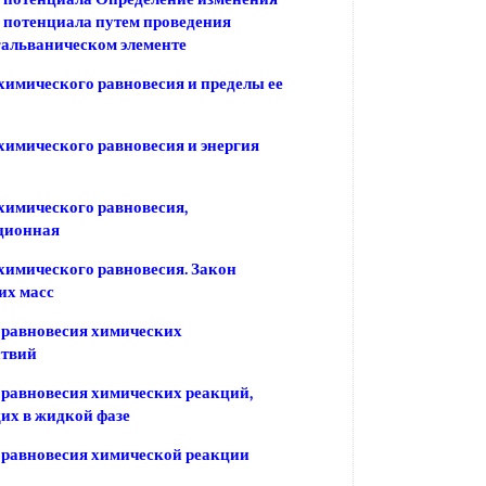
 потенциала путем проведения
гальваническом элементе
химического равновесия и пределы ее
химического равновесия и энергия
химического равновесия,
ционная
химического равновесия. Закон
их масс
 равновесия химических
ствий
равновесия химических реакций,
их в жидкой фазе
 равновесия химической реакции