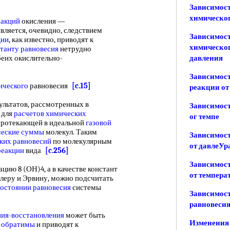
Зависимост
химическог
еакций
окисления —
вляется, очевидно, следствием
Зависимост
ции
, как известно, приводят к
химическог
танту равновесия
нетрудно
беих окислительно-
давления
Зависимост
ического
равновесия
[c.15]
реакции от
ультатов, рассмотренных в
Зависимост
 для
расчетов химических
ог темпе
 протекающей в идеальной
газовой
ческие суммы
молекул. Таким
Зависимост
ких равновесий
по молекулярным
от давлеУр
реакции
вида
[c.256]
Зависимост
ю 8 (ОН)4, а в качестве констант
от темпера
леру и Эрвину, можно подсчитать
состоянии равновесия
системы
Зависимост
равновесия
ния-восстановления
может быть
Изменения 
 обратимы
и приводят к