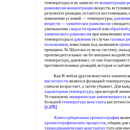
температуры и не зависит от
концентрации р
равновесии концентрации
веществ, вступивш
результате реакции, остаются постоянными, 
изменении условий — температуры,
давлени
веществ
—
химическое равновесие
смещается
уменьшение
скорости прямой
или
обратной 
химического равновесия
при изменениях
кон
температуры и
давления
(в случае
газовых р
положением
, известным под названием
принц
принципа Ле Шателъе если на систему, нахо
производится какое-ли-бо внешнее воздейств
температура, давление), то оно благоприятст
противоположных реакций, которая ослабля
Как И любая другая константа химическо
кислотности
является функцией температуры
сначала возрастает, а затем убывает. Для ка
характерная температура
, при которой знач
Установлена
эмпирическая закономерность
ч
большей
температуре константа
кислотности
[c.175]
Хемосорбционная хроматография
включ
хроматографических процессов
, общим для 
термодинамических константах
того или ино