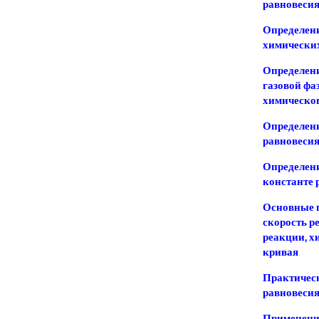
равновеси
Определени
химически
Определени
газовой фа
химическог
Определен
равновеси
Определени
константе 
Основные 
скорость р
реакции, х
кривая
Практическ
равновеси
Применение