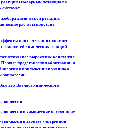
 реакции Изобарный потенциал в
 системах
 изобара химической реакции.
ические расчеты констант
я
эффекты при измерении констант
 и скоростей химических реакций
татистическое выражение константы
 Первые представления об энтропии и
й энергии в приложении к учению о
м равновесии
Ван-дер-Ваальса химического
я
равновесия
равновесия и химические постоянные
равновесия н ее связь с энергиями