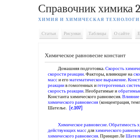
Справочник химика 2
ХИМИЯ И ХИМИЧЕСКАЯ ТЕХНОЛОГИ
Статьи
Рисунки
Таблицы
О сайте
E
Химическое равновесие констант
Домашняя подготовка.
Скорость химиче
скорости реакции
. Факторы, влияющие на
ск
масс
и его
математическое выражение
.
Конст
реакции
в гомогенных и
гетерогенных систе
скорость реакции
. Необратимые и
обратимые
Константа химического равновесия.
Влияние
химического равновесия
(концентрация, темп
Шателье.
[c.107]
Химическое равновесие
.
Обратимость х
действующих масс
для
химического равнове
химического равновесия
. Принцип Ле
Шател