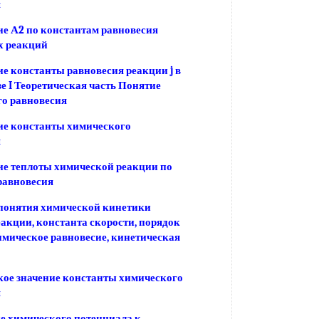
я
е А2 по константам равновесия
х реакций
е константы равновесия реакции j в
зе I Теоретическая часть Понятие
о равновесия
ие константы химического
я
е теплоты химической реакции по
равновесия
понятия химической кинетики
еакции, константа скорости, порядок
имическое равновесие, кинетическая
ое значение константы химического
я
 химического потенциала к