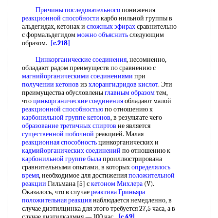
Причины последовательного
понижения
реакционной способности
карбо нильной группы в
альдегидах, кетонах и
сложных эфирах
сравнительно
с формальдегидом
можно объяснить
следующим
образом.
[c.218]
Цинкорганические соединения
, несомненно,
обладают радом преимуществ по сравнению с
магнийорганическими соединениями
при
получении кетонов
из
хлорангидридов кислот
. Эти
преимущества обусловлены
главным образом
тем,
что
цинкорганические соединения
обладают малой
реакционной способностью
по отношению к
карбонильной группе кетонов
, в результате чего
образование третичных спиртов
не является
существенной побочной
реакцией. Малая
реакционная способность
цинкорганических и
кадмийорганических соединений
по отношению к
карбонильной группе
была
проиллюстрирована
сравнительными опытами, в которых
определялось
время
, необходимое для достижения
положительной
реакции
Гильмана [5] с
кетоном Михлера
(V).
Оказалось, что в случае
реактива Гриньяра
положительная реакция
наблюдается немедленно, в
случае диэтилцинка для этого требуется 27,5 часа, а в
случае диэтилкадмия — 100 час.
[c.49]