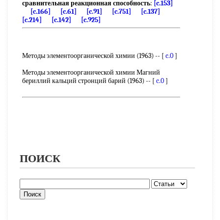
сравнительная реакционная способность
:
[c.153]
[c.166]
[c.61]
[c.91]
[c.751]
[c.137]
[c.214]
[c.142]
[c.925]
Методы элементоорганической химии (1963) -- [
c.0
]
Методы элементоорганической химии Магний
бериллий кальций стронций барий (1963) -- [
c.0
]
ПОИСК