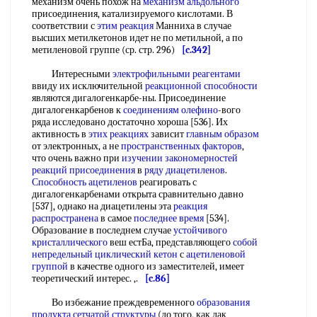
механизм очень похож на
механизм альдольного
присоединения, катализируемого кислотами. В
соответствии с
этим реакция
Манниха в случае
высших метилкетонов идет не по метильной, а по
метиленовой группе (ср. стр. 296)
[c.342]
Интересными
электрофильными реагентами
ввиду их исключительной
реакционной способности
являются дигалогенкарбе-ны. Присоединение
дигалогенкарбенов к
соединениям олефино
-вого
ряда исследовано достаточно хороша [536]. Их
активность в
этих реакциях
зависит
главным образом
от электронных, а не
пространственных факторов
,
что очень важно при
изучении закономерностей
реакций присоединения
в
ряду диацетиленов
.
Способность ацетиленов
реагировать с
дигалогенкарбенами открыта сравнительно давно
[537], однако на диацетилены эта
реакция
распространена
в самое
последнее время
[534].
Образование в последнем случае
устойчивого
кристаллического
веш естБа, представляющего
собой
непредельный циклический кетон
с
ацетиленовой
группой
в качестве одного из заместителей, имеет
теоретический интерес. ,.
[c.86]
Во избежание преждевременного
образования
продукта
сетчатой структуры
(до того, как лак