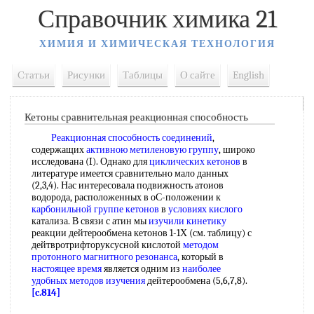
Справочник химика 21
ХИМИЯ И ХИМИЧЕСКАЯ ТЕХНОЛОГИЯ
Статьи
Рисунки
Таблицы
О сайте
English
Кетоны сравнительная реакционная способность
Реакционная способность соединений
,
содержащих
активною метиленовую группу
, широко
исследована (I). Однако для
циклических кетонов
в
литературе имеется сравнительно мало данных
(2,3,4). Нас интересовала подвижность атоиов
водорода, расположенных в оС-положении к
карбонильной группе кетонов
в
условиях кислого
катализа. В связи с атин мы
изучили кинетику
реакции дейтерообмена кетонов 1-1Х (см. таблицу) с
дейтвротрифторуксусной кислотой
методом
протонного магнитного резонанса
, который в
настоящее время
является одним из
наиболее
удобных
методов изучения
дейтерообмена (5,6,7,8).
[c.814]