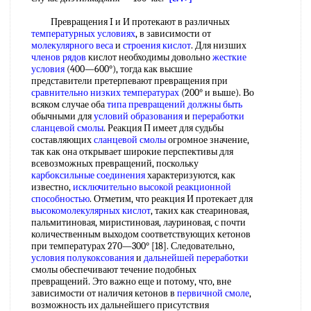
Превращения I и И протекают в различных
температурных условиях
, в зависимости от
молекулярного веса
и
строения кислот
. Для низших
членов рядов
кислот необходимы довольно
жесткие
условия
(400—600°), тогда как высшие
представители претерпевают превращения при
сравнительно низких температурах
(200° и выше). Во
всяком случае оба
типа превращений
должны быть
обычными для
условий образования
и
переработки
сланцевой смолы
. Реакция П имеет для судьбы
составляющих
сланцевой смолы
огромное значение,
так как она открывает широкие перспективы для
всевозможных превращений, поскольку
карбоксильные соединения
характеризуются, как
известно,
исключительно высокой
реакционной
способностью
. Отметим, что реакция И протекает для
высокомолекулярных кислот
, таких как стеариновая,
пальмитиновая, миристиновая, лауриновая, с почти
количественным выходом соответствующих кетонов
при температурах 270—300° [18]. Следовательно,
условия полукоксования
и
дальнейшей переработки
смолы обеспечивают течение подобных
превращений. Это важно еще и потому, что, вне
зависимости от наличия кетонов в
первичной смоле
,
возможность их дальнейшего присутствия