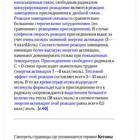
ненасыщенные связи
, свободным радикалом
конкурирующими реакциями
являются
реакции
замещения
и присоединения к
двойной связи
.
Реакции замещения связаны
со сравнительно
большими
стерическими затруднениями
(по
сравнению с
реакциями присоединения
). В случае
олефинов скорость реакции
присоединения выше за
счет
очень низких
значений энергии активации
(2—
4 ккалЫолъ).
Соответственно реакции
замещения,
имеющие
более высокую энергию
активации,
начинают доминировать только при
повышенных
температурах
.
Присоединение свободного
радикаля к
С = 0-связи происходит значительно труднее
(
энергия активации
7—8 ккал/моль).
Тепловой
эффект
этой реакции
составляет всего 3—10 ккал/
моль. В то же
время отрыв
атома водорода
от
молекулы формальдегида
и присоединение его к
радикалу сопровождаются
выделением большого
количества
тепла (38 ккал/моль) и соответственно
энергия активации
этой реакции
равна всего 0,5
ккал/.иоль.
[c.40]
Смотреть страницы где упоминается термин
Кетоны