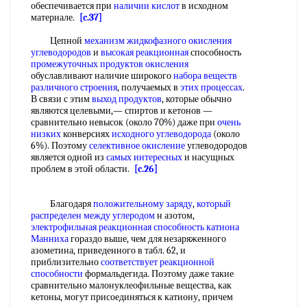
обеспечивается при
наличии кислот
в исходном
материале.
[c.37]
Цепной
механизм жидкофазного окисления
углеводородов
и
высокая реакционная
способность
промежуточных продуктов окисления
обуславливают наличие широкого
набора веществ
различного строения
, получаемых в
этих процессах
.
В связи с этим
выход продуктов
, которые обычно
являются целевыми,— спиртов и кетонов —
сравнительно невысок (около 70%) даже при
очень
низких
конверсиях
исходного углеводорода
(около
6%). Поэтому
селективное окисление
углеводородов
является одной из
самых интересных
и насущных
проблем в этой области.
[c.26]
Благодаря
положительному заряду
,
который
распределен
между углеродом
н азотом,
электрофильная реакционная способность
катиона
Манниха
гораздо выше, чем для незаряженного
азометина, приведенного в табл. 62, и
приблизительно
соответствует реакционной
способности
формальдегида. Поэтому даже такие
сравнительно малонуклеофильные вещества, как
кетоны, могут присоединяться к катиону, причем