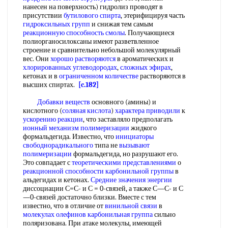
нанесен на поверхность) гидролиз проводят в
присутствии
бутилового спирта
, этерифицируя часть
гидроксильных групп
и снижая тем самым
реакционную способность смолы
. Получающиеся
полиорганосилоксаны имеют разветвленное
строение и сравнительно небольшой молекулярный
вес. Они
хорошо растворяются
в ароматических и
хлорированных углеводородах
,
сложных эфирах
,
кетонах и в
ограниченном количестве
растворяются в
высших спиртах.
[c.182]
Добавки веществ
основного (амины) и
кислотного (
соляная кислота
)
характера приводили
к
ускорению реакции
, что заставляло предполагать
ионный механизм полимеризации
жидкого
формальдегида. Известно, что
инициаторы
свободнорадикального
типа не
вызывают
полимеризации
формальдегида, но разрушают его.
Это совпадает с
теоретическими представлениями
о
реакционной способности карбонильной группы
в
альдегидах и кетонах.
Средние значения энергии
диссоциации С=С- и С = 0-связей, а также С—С- и С
—0-связей достаточно близки. Вместе с тем
известно, что в отличие от
винильной связи
в
молекулах олефинов
карбонильная группа
сильно
поляризована. При атаке молекулы, имеющей