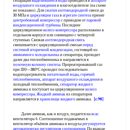
сепарация
выделившейся воды
проводятся в
аппарате
воздушного охлаждения
и влагоотделителе (на схеме
не показано). Для
сжатия азотоводородной
смеси до
30 МПа и
циркуляции газа
в
агрегате синтеза
принят
центробежный компрессор
с приводом от
паровой
конденсационной турбины
. Последнее
циркуляционное
колесо компрессора
расположено в
отдельном корпусе или совмещено с четвертой
ступенью. Свежая
азотоводородная смесь
смешивается с циркуляционной смесью
перед
системой
вторичной конденсации
, состоящей из
аммиачного холодильника
и сепаратора, проходит
далее два теплообменника и направляется в
полочную колонну синтеза
. Прореагировавший газ
при 320—380°С проходит последовательно
водоподогреватель
питательной воды
,
горячий
теплообменник
,
аппарат воздушного охлаждения
и
холодный теплообменник,
сепаратор жидкого
аммиака и поступает на циркуляционное
колесо
компрессора
.
Жидкий аммиак
из сепараторов
направляется в
хранилище жидкого
аммиака.
[c.98]
Далее аммиак, как и воздух, подается на
всас
вентилятора 4. Соотношение подаваемых в
вентилятор объёмов аммиака и воздуха
регулируется
автоматически
регулятором соотношения
. По выходе