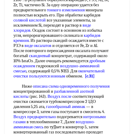
Zr, Ti, частично Si. За одну операцию удается без
предварительного
тонкого измельчения
минерала
полностью вскрыть его. При обработке карбидов
соляной кислотой
все указанные элементы, за
исключением Si, переходят в раствор в
виде
хлоридов
. Осадок состоит в основном из избытка
угля, непрореагировавшего силиката и
карбидов
кремния
. Из раствора скандий осаждается вместе с
РЗЭ в
виде оксалатов
и отделяется от Fe, Zr и Al.
После повторного переосаждения оксалата получают
богатый
скандиевый
концентрат, содержащий около
10% ЬпаОз. Далее очищать рекомендуется
дробным
осаждением
гидроокисей
воздушно-аммиачной
смесью
, содержащей 0,5% NH3. Для
окончательной
очистки
пользуются ионным
обменом.
[c.31]
Ниже
описана схема
одновременного получения
концентрированной и
разбавленной азотной
кислоты
(рис. 143).
Воздух после
соответствующей
очистки сжимается турбокомпрессором 2 1ДО
давления 5,25 ата,
газообразный аммиак
— в
компрессоре 3, затем газы поступают в смеситель 4.
Воздух предварительно
подогревается
нитрозными
газами
в теплообменнике 7, Далее
воздушно-
аммиачная смесь
пo тyJJaeт в конвертор 5, затем
конвертированный газ последовательно проходит