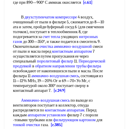
где при 890—900° С аммиак окисляется
[c.61]
В
двухступенчатом компрессоре
4 воздух,
очищенный от пыли в фильтре 5, сжимается до 8—10
ата и затем, пройдя буферный сосуд 6 (для смягчения
толчков), поступает в теплообменник 8, где
подогревается за
счет тепла
уходящих
нитрозных
газов
до 300—350°, и также подается в смеситель 9.
Окончательная
очистка аммиачно-воздушной
смеси
от пыли и масла перед
контактным аппаратом
7
осуществляется путем пропускания ее через
специальный
поролитовый фильтр
11.
Периодической
продувкой
в
обратном направлении
трубы фильтра
освобождают от накопившихся пыли и масла. После
фильтра 11
аммиачно-воздушная смесь
, состоящая из
11—12% МНз, 19—20% Ог и 69—70<Уо Мг, с
температурой около 300° поступает сверху в
контактный аппарат 7.
[c.249]
Аммиачно-воздушная смесь
по выходе из
вентиляторов поступает в коллектор, откуда
распределяется по
контактным аппаратам
. Перед
каждым
аппаратом установлен
фильтр 7 с пороли
-товыми трубками или
фильтрующим картоном
для
тонкой очистки
газа.
[c.385]