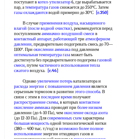
поступают в
котел-утилизатор
6, где вырабатывается
пар, а
температура газов
снижается до 250°С. Затем
газы охлаждаются
водой примерно до 30°С
[c.250]
В случае
применения воздуха
,
насыщенного
влагой
(
после водной очистки
), рекомендуется перед
поступлением
аммиачно-воздушной смеси
в
контактный аппарат
,
работающий
три
атмосферном
давлении
, предварительно подогревать смесь до 70—
1100°. При
окислении аммиака
под давлением
оптимальная температура газа
может быть
достигнута без предварительного подогрева
газовой
смеси
, путем
частичного использования
тепла
сжатого
воздуха.
[c.46]
Однако
увеличение потерь
катализатора и
расхода энергии
с
повышением давления
является
серьезным тормозом в развитии
этого способа
. В
связи с этим в
последнее время
получают
распространение схемы
, в которых
контактное
окисление аммиака
проводят при
более низком
давлении (до 4-10 Па), чем
окисление оксида азота
(до 12-10 Па). Для
современных схем
характерны
большая мощность
одной технологической нитки
(380— 400 тыс. т/год) и
возможно более
полное
использование
энергии отходящих газов и