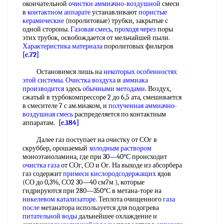
окончательной
очистки аммиачно-воздушной
смеси
в
контактном аппарате
устанавливают
пористые
керамические
(поролитовые) трубки, закрытые с
одной стороны.
Газовая смесь
,
проходя через
поры
этих трубок, освобождается от мельчайшей пыли.
Характеристика материала
поролитовых фильтров
[c.72]
Остановимся лишь на
некоторых особенностях
этой системы
.
Очистка воздуха
и
аммиака
производится
здесь
обычными методами
. Воздух,
сжатый в турбокомпрессоре 2 до 6,5 ата, смешивается
в смесителе 7 с ам.миаком, и
полученная аммиачно-
воздушная смесь
распределяется по контактным
аппаратам.
[c.184]
Далее газ поступает на очистку от СОг в
скруббер, орошаемый
холодным раствором
моноэтаноламина, где при 30—40°С происходит
очистка газа
от СОг, СО и Ог. На выходе из абсорбера
газ содержит
примеси кислородсодержащих
ядов
(СО до 0,3%, СО2 30—40 см7м ), которые
гидрируются при 280—350°С в метана-торе на
никелевом катализаторе
. Теплота очищенного
газа
после
метанатора используется для подогрева
питательной воды
дальнейшее охлаждение и