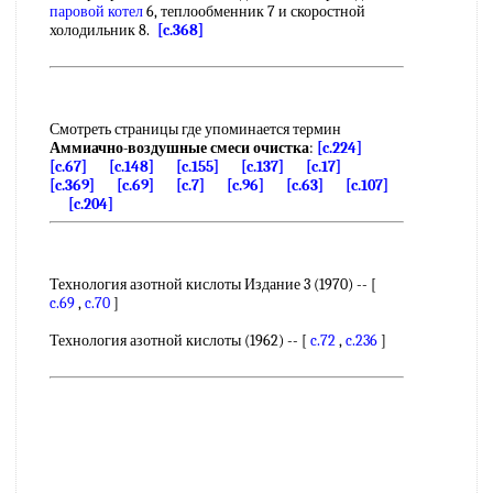
паровой котел
6, теплообменник 7 и скоростной
холодильник 8.
[c.368]
Смотреть страницы где упоминается термин
Аммиачно-воздушные смеси очистка
:
[c.224]
[c.67]
[c.148]
[c.155]
[c.137]
[c.17]
[c.369]
[c.69]
[c.7]
[c.96]
[c.63]
[c.107]
[c.204]
Технология азотной кислоты Издание 3 (1970) -- [
c.69
,
c.70
]
Технология азотной кислоты (1962) -- [
c.72
,
c.236
]