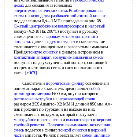
низкопотенциальной теплоты в
технологических
целях
для создания автономных
энерготехнологических схем
.
Комбинированная
схема производства
разбавленной азотной кислоты
под давлением 0,4—1 МПа приведена на рис. 38.
Сжатый центробежным компрессором
и
нагретый
воздух (4,2-10 Па, 200°С) поступает в рубашку
совмещенного с
паровым котлом
контактного
аппарата
. Далее
воздух поступает
в смеситель, где
смешивается с очищенным и разогретым аммиаком.
Пройдя
тонкую очистку
в фильтре, встроенном в
контактный аппарат
,
воздушно-аммиачная смесь
поступает на двухступенчатый контакт, состоящий
из трех платиновых сеток и слоя неплатинового
ката-
[c.107]
Смеситель и
поролитовый фильтр
совмещены в
одном аппарате. Смеситель представляет
собой
цилиндр диаметром
1400 мм, внутри которого
расположены трубки
из
нержавеющей стали
размером 25X Аиыито- Х2 ММ И длиной 850 мм. Ам-
иак проходит по трубкам и на выходе из них
смешивается с воздухом, который поступает в
межтрубное пространство
и
выходит через
отверстия
трубной решетки
.
Полученная аммиачно-воздушная
смесь
подается в фильтр
тонкой очистки
в
верхней
части
аппарата. Фильтр представляет
собой
цилиндр