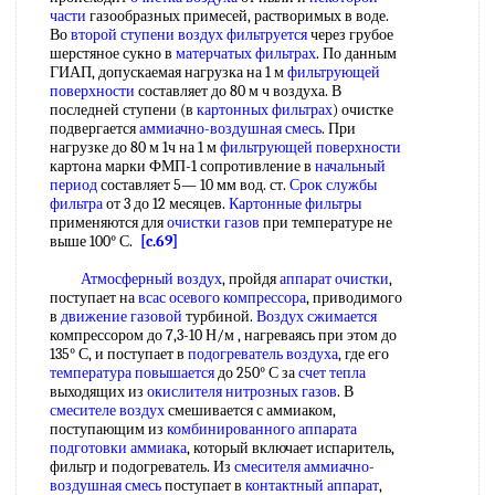
части
газообразных примесей, растворимых в воде.
Во
второй ступени
воздух фильтруется
через грубое
шерстяное сукно в
матерчатых фильтрах
. По данным
ГИАП, допускаемая нагрузка на 1 м
фильтрующей
поверхности
составляет до 80 м ч воздуха. В
последней ступени (в
картонных фильтрах
) очистке
подвергается
аммиачно-воздушная смесь
. При
нагрузке до 80 м 1ч на 1 м
фильтрующей поверхности
картона марки ФМП-1 сопротивление в
начальный
период
составляет 5— 10 мм вод. ст.
Срок службы
фильтра
от 3 до 12 месяцев.
Картонные фильтры
применяются для
очистки газов
при температуре не
выше 100° С.
[c.69]
Атмосферный воздух
, пройдя
аппарат очистки
,
поступает на
всас
осевого компрессора
, приводимого
в
движение газовой
турбиной.
Воздух сжимается
компрессором до 7,3-10 Н/м , нагреваясь при этом до
135° С, и поступает в
подогреватель воздуха
, где его
температура повышается
до 250° С за
счет тепла
выходящих из
окислителя нитрозных газов
. В
смесителе воздух
смешивается с аммиаком,
поступающим из
комбинированного аппарата
подготовки аммиака
, который включает испаритель,
фильтр и подогреватель. Из
смесителя аммиачно-
воздушная смесь
поступает в
контактный аппарат
,