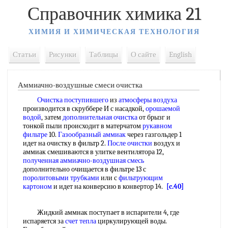
Справочник химика 21
ХИМИЯ И ХИМИЧЕСКАЯ ТЕХНОЛОГИЯ
Статьи
Рисунки
Таблицы
О сайте
English
Аммиачно-воздушные смеси очистка
Очистка поступившего
из
атмосферы воздуха
производится в скруббере И с насадкой,
орошаемой
водой
, затем
дополнительная очистка
от брызг и
тонкой пыли происходит в матерчатом
рукавном
фильтре
10.
Газообразный аммиак
через газгольдер 1
идет на очистку в фильтр 2.
После очистки
воздух и
аммиак смешиваются в улитке вентилятора 12,
полученная аммиачно-воздушная смесь
дополнительно очищается в фильтре 13 с
поролитовыми трубками
или с
фильтрующим
картоном
и идет на конверсию в конвертор 14.
[c.40]
Жидкий аммнак поступает в испарители 4, где
испаряется за
счет тепла
циркулирующей воды.