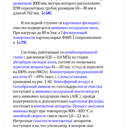
диаметром
3000 мм, внутри которого расположено
2198 поролитовых трубок размером 50—30 мм и
длиной 762 мм.
[c.58]
В последней ступени (в
картонных фильтрах
)
очистке подвергается
аммиачно-воздушная смесь
.
При нагрузке до 80 м 1час а 1
фильтрующей
поверхности
картона марки ФМП-1 сопротивление
в
[c.73]
Системы, работающие по
комбинированной
схеме
с давлением 0,35— 0,4 МПа иа стадии
абсорбции оксидов азота
, состоят из нескольких
агрегатов мощностью
45—50 тыс. т/год (в пересчете
на 100%-иую НКОз).
Концентрация продукционной
кислоты
47—49% (масс.).
Схема установки
приведена на рис. 1-40.
Атмосферный воздух
и
газообразный аммиак
из газгольдера
после очистки
поступают в
аммиачно-воздушный вентилятор
из
иего аммиачно-воздущиая смесь (АВС), пройдя
подогреватель и дополнительно
картонные фильтры
,
поступает в
контактные аппараты
.
Процесс окислени
аммиака
ведут при температуре 800—820 °С и
линейной скорости
смеси около 1,0—1,2 м/с.
Нитрозные
газы после контактных
аппаратов
поступают в ко-тел-утилизатор, в котором оии