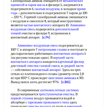
Газообразный аммнак очищается от
механических
примесей
и
паров масла
в фильтре 5, нагревается в
подогревателе 6
сжатым воздухом
, в холодное
время
года
—дополнительно в подогревателе 7 паром до 100
—120 °С. Горячий газообразный аммнак смешивается
с воздухом в смесителе 8, который конструктивно
является
частью контактного
аппарата 10.
Аммиачно-
воздушная смесь
подвергается
дополнительной
тонкой
очистке в фильтре 9, встроенном в
контактный аппарат.
[c.74]
Аммиачно-воздушная смесь
подогревается до
100° С в аппарате 7
нитрозными газами
и поступает в
два параллельно работающих
контактных аппарата
5
(на рисунке показан один). В
верхней части
контактного аппарата
находится
картонный фильтр
для
тонкой очистки
газовой смеси
, в
средней части
— собственно
контактный аппарат
. Здесь на трех
сетках из платиноидного сплава (диаметр сеток 2,8
м) при 820° С происходит
окисление аммиака
в N0.
Выход окиси азота достигает 97%.
[c.315]
В современных
азотнокислотных системах
предусматривается
трехступенчатая очистка
. В
первой ступени
воздух промывается водой в
абсорбере с
тарелками провального типа
здесь
происходит
очистка воздуха
от пыли и
некоторой