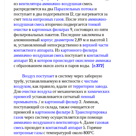
из
вентилятора аммиачно-воздушная
смесь
распределяется на два
Параллельных потока
и
поступает в два подогревателя 12, где нагревается за
счет
тепла нитрозных газов
. После этого
аммиачно-
воздушная смесь
вторично подвергается
тонкой
очистке
в
картонных фильтрах
9, состоящих из пяти
фильтровальных пакетов. Последние заключены в
алюминиевый
корпус диаметром
2,89 м и высотой 1
м, установленный непосредственно в
верхней части
контактного аппарата
. Из
картонного фильтра
аммиачно-воздушная смесь
поступает в
контактный
аппарат
10, в
котором происходит
окисление аммиака
с образованием окиси азота и паров воды.
[c.372]
Воздух поступает
в систему через заборную
трубу, устанавливаемую в местности с
чистым
воздухом
, как правило, вдали от
территории завода
.
Для
очистки воздуха
от механических и
химических
примесей
устанавливается ситчатый
пенный
промыватель
/ и
картонный фильтр
2. Аммиак,
поступающий со склада, также очищается от
примесей в
картонном фильтре
3.
Транспортировка
газов
через систему осуществляется при помощи
аммиачно-воздушного вентилятора
4. Далее
газовая
смесь
проходит в
контактный аппарат
5. Горячие
нитрозные газы
с температурой около 800°С