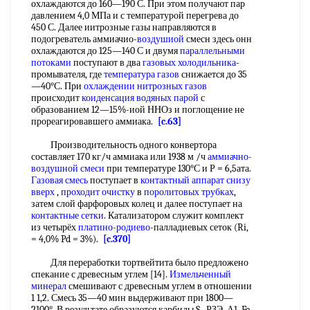
охлаждаются до 160—190 С. При этом получают пар
давлением 4,0 МПа и с температурой перегрева до
450 С. Далее иитрозные газы направляются в
подогреватель аммиачио-
воздушиой
смесн здесь онн
охлаждаются до 125—140 С и двумя
параллельными
потоками
поступают в два
газовых холодильника
-
промывателя, где
температура газов
снижается до 35
—40°С. При
охлаждении нитрозных газов
происходит
коиденсация
водяных парой
с
образованием 12—15%-иой ННОз и поглощение не
прореагировавшего аммиака.
[c.63]
Производительность одного конвертора
составляет 170 кг/ч аммиака или 1938 м /ч
аммиачно-
воздушной смеси
при температуре 130°С и Р = 6,5ата.
Газовая смесь
поступает в
контактный аппарат
снизу
вверх
,
проходит очистку
в
поролитовых трубках
,
затем слой фарфоровых колец и далее поступает на
контактные сетки
. Катализатором служит комплект
из четырёх
платино-родиево
-палладиевых сеток (Ri,
= 4,0% Pd = 3%).
[c.370]
Для переработки тортвейтита было предложено
спекание с древесным углем [14].
Измельченный
минерал
смешивают с древесным углем в отношении
1 1,2. Смесь 35—40 мин выдерживают при 1800—
2100°. В результате образуются карбиды S , РЗЭ, А1, Fe,