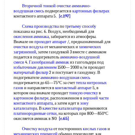
Вторичной тонкой
очистке аммиачно-
воздушная смесь
подвергается в
картонных фильтрах
контактного аппарата 5.
[c.197]
Схема производства
по
третьему способу
показана на рис. 6. Воздух, необходимый для
окисления аммиака
, забирается из атмосферы.
Вначале он
проходит аппарат
/, предназначенный для
очистки воздуха
от механических и
химических
загрязнений
, затем газодувкой 3 вместе с аммиаком
подается в подогреватель
аммиачно-воздушной
смеси
4.
Газообразный аммиак
из газгольдера под
избыточным давлением
1500— 2000 н/м проходит
матерчатый фильтр
2 и поступает в газодувку. В
подогревателе
аммиачно-воздушная смесь
подогревается до 65—75°С за счет
тепла нитрозных
газов
и направляется в
контактный аппарат
5, в
котором она вначале проходит
тонкую очистку
в
картонном фильтре
, расположенном в
верхней части
контактного аппарата
, а затем идет в
зону
катализатора
. В
качестве катализатора
применяются
платинородиевые сетки
, на которых при 800—850°С
окисляется аммиак в N0
[c.65]
Очистку воздуха
от посторонних
кислых газов
и
механических примесей
обычно производят, как