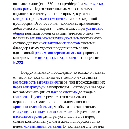
описано выше (стр. 220),. в скруббере 1 и
матерчатых
фильтрах
2. Подготовленные аммиак и воздух
подаются в систему вентилятором 3, в улитке
которого происходит
смешение газов
в заданной
пропорции. Это позволяет исключить применение
добавочного аппарата — смесителя, а при
установке
общей
вентиляторной станции (для всего цеха) —
получить
аммиачно-воздушную смесь
постоянного
состава для всех
контактных аппаратов
системы,
благодаря чему удается поддерживать в них
одинаковый
режим конверсии аммиака
, упростить
контроль и
автоматическое управление
процессом.
[c.223]
Воздух и аммиак необходимо не только очистить
от пыли до поступления их в цех, но и устранить
возможность загрязнения
газов при прохождении их
через аппаратуру
и газопроводы. Поэтому на заводах
все коммуникации от
начала системы
до входа в
контактный узел
стремятся изготовлять из
нержавеющих материалов — алюминия или
хромоникелевой стали
, чтобы газ не загрязнялся
мелкими частицами
окислов железа
. Кроме того, в
настоящее время
фильтры устанавливают перед
самым контактным узлом и даже непосредственно
перед
контактными сетками
. В последнем случае для