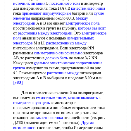
источник питания
Б
постоянного тока
и амперметр
для измерения силы тока I (А). В
качестве источника
гока
применяют аккумуляторные
батареи или
сухие
элементы
напряжением около 80 В.
Между
электродами
А и В возникает
электрическое поле
,
простирающееся в грунт на глубину,
которая зависит
от
расстояния между электродами
. Это
электрическое
поле
анализируют с помощью
измерительных
электродов
М л Ы,
расположенных между
питающими электродами. Если электроды NN
размещены
симметрично относительно
электродов
АВ, то расстояние
должно быть
не менее 3/2 NN.
Кажущееся
удельное электрическое сопротивление
грунта
измеряют по схеме, представленной на рис.
4.1. Рекомендуемое
расстояние между
питающими
электродами А и В выбирают в пределах 3-10 м или
[c.53]
Для исправления искажений на полярограмме,
вызываемых
емкостным током
,
можно включить
в
измерительную цепь
компенсатор с
программированньцм линейным возрастанием тока
при этом не принимают во внимание различные
отклонения
емкостного тока
от линейности (см. рис.
Д.113) (компенсация емкос1 ного тока).
Другая
возможность
состоит в там, чтобы Измерение силы