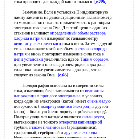
тока проводить для каждой капли только в
[c.295]
Замечание. Если в установке П индикаторную
лампу заменить на демонстрационный гальванометр,
то можно легко показать применимость к растворам
электролитов закона Ома. Для этой цели в один из
стаканов наливают
определенный объем раствора
хлорида натрия
и измеряют по гальванометру
величину электрического
тока в цепи. Затем в другой
стакан наливают такой же объем
раствора хлорида
натрия
и вноьь повторяют измерение сила тока в
цепи установки
увеличилась вдвое.
Таким образом
,
при увеличении пло-ш,ади электродов в два раза
сила тока также увеличивается в два раза, что и
следует из закона Ома.
[c.66]
Полярография основана на измерении силы
тока, изменяющейся в зависимости от
величины
напряжения
в
процессе электролиза
, в условиях,
когда один из электродов (катод) имеет
очень малую
поверхность (
поляризующийся электрод
), а другой
(анод)—большую (непо-ляризующийся электрод).
Поляризующимся катодом являются
капли ртути
,
вытекающие из тонкого
отверстия капиллярной
трубки, а
также платиновый
(вращающийся),
графитовый, серебряный и
другие электроды
.
Неполяризующимся анодом является
донная ртуть