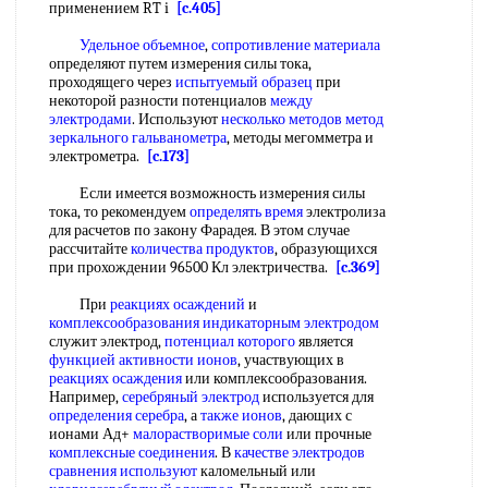
применением RT i
[c.405]
Удельное объемное
,
сопротивление материала
определяют путем измерения силы тока,
проходящего через
испытуемый образец
при
некоторой разности потенциалов
между
электродами
. Используют
несколько методов метод
зеркального гальванометра
, методы мегомметра и
электрометра.
[c.173]
Если имеется возможность измерения силы
тока, то рекомендуем
определять время
электролиза
для расчетов по закону Фарадея. В этом случае
рассчитайте
количества продуктов
, образующихся
при прохождении 96500 Кл электричества.
[c.369]
При
реакциях осаждений
и
комплексообразования индикаторным электродом
служит электрод,
потенциал которого
является
функцией активности ионов
, участвующих в
реакциях осаждения
или комплексообразования.
Например,
серебряный электрод
используется для
определения серебра
, а
также ионов
, дающих с
ионами Ад+
малорастворимые соли
или прочные
комплексные соединения
. В
качестве электродов
сравнения используют
каломельный или