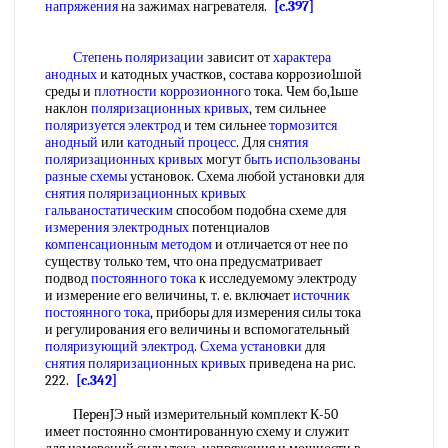
напряжения
на зажимах нагревателя.
[c.397]
Степень поляризации
зависит от
характера
анодных
и катодных участков, состава коррозио1шой
среды и
плотности коррозионного
тока. Чем бо,1ьше
наклон
поляризационных кривых
, тем сильнее
поляризуется электрод
и тем сильнее
тормозится
анодный
или
катодный процесс
. Для
снятия
поляризационных кривых
могут
быть использованы
разные схемы
установок. Схема любой установки для
снятия поляризационных кривых
гальваностатическим
способом подобна схеме для
измерения электродных
потенциалов
компенсационным методом
и отличается от нее по
существу только тем, что она предусматривает
подвод
постоянного тока
к исследуемому электроду
и измерение его величины, т. е. включает
источник
постоянного тока
, приборы для измерения силы тока
и регулирования его величины и вспомогательный
поляризующий электрод
.
Схема установки
для
снятия поляризационных кривых
приведена на рис.
222.
[c.342]
ПepeнJЭ ный измерительный комплект К-50
имеет постоянно смонтированную схему и служит