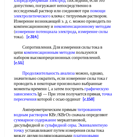
хлоридсеребряный электрод
. Последний, если это
допустимо, погружают непосредственно в
исследуемый раствор или соединяют при
помощи
электролитического
ключа с титруемым раствором.
Измерение возникающей э. д. с. можно проводить по
компенсационному и
некомпенсационному методам
(
измерение потенциала электрода
,
измерение силы
тока).
[c.314]
Сопротивления. Для измерения силы тока в
цепи
компенсационным методом
пользуются
набором высокопрецизионных сопротивлений.
[c.55]
Продолжительность анализа
можно, однако,
значительно сократить, если измерение силы тока г
проводить в некоторые произвольно выбранные
моменты времени (, а затем построить
графическую
зависимость
lgi — При этом получается прямая,
точка
пересечения
которой с осью ординат
[c.150]
Амперометрическим прямым
титрованием
водным раствором
КВг/КВгОз сначала определяют
суммарное содержание
меркаптановой,
дисульфидной и
сульфидной серы
.
Эквивалентную
точку
устанавливают путем измерения силы тока
между двумя поляризованными
платиновыми