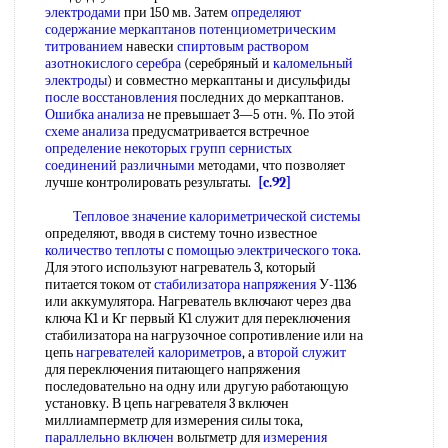
электродами
при 150 мв. Затем
определяют
содержание
меркаптанов потенциометрическим
титрованием
навески
спиртовым раствором
азотнокислого серебра
(серебряный и
каломельный
электроды
) и совместно меркаптаны и дисульфиды
после восстановления
последних до меркаптанов.
Ошибка анализа
не превышает 3—5 отн. %. По этой
схеме анализа
предусматривается встречное
определение некоторых групп
сернистых
соединений различными
методами, что позволяет
лучше контролировать результаты.
[c.92]
Тепловое значение калориметрической системы
определяют, вводя в систему точно известное
количество теплоты
с
помощью электрического тока
.
Для этого используют нагреватель 3, который
питается током от
стабилизатора напряжения
У-1136
или аккумулятора. Нагреватель включают через два
ключа К1 и Кг первый К1 служит для переключения
стабилизатора на нагрузочное сопротивление или на
цепь
нагревателей калориметров
, а
второй служит
для переключения питающего напряжения
последовательно на одну или другую работающую
установку. В цепь нагревателя 3 включен
миллиамперметр для измерения силы тока,
параллельно включен
вольтметр для
измерения