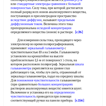
или
стандартные электроды сравнения
с
большой
поверхностью
. Силу тока, при которой достигается
полный разряд всех ионов анализируемого вещества,
поступающих в приэлектродное пространство
вследствие диффузии
, называют
предельным
диффузионным током
. Величина этого тока
пропорциональна
исходной концентрации
определяемого вещества (ионов) в растворе.
[c.26]
Для измерения силы тока, проходящего через
электролизер во время полярографирования,
применяют
зеркальный гальванометр
с
чувствительностью 10 а на 1 мм1м. Гальванометр
установлен на кронштейне на высоте
приблизительно 1,5 м от поверхност ) стола, на
котором расположен полярограф. Зеркальная
шкала
гальванометра
укрепляется на уровне глаз
работающего так, чтобы луч света, отраженный от
зеркальца гальванометра, падал на середину шкалы.
Для
понижения чувствительности
гальванометра
(при сравнительно
больших концентрациях
растворов анализируемых веществ) имеется шунт.
Включение и установка его на
определенную
чувствительность
проводится при помощи
соответствующей ручки на панели прибора.
[c.156]