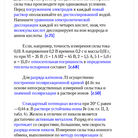
силы тока производите при одинаковых условиях.
Перед
погружением электродов
в каждый
новый
раствор
ополаскивайте их
дистиллированной
водой.
Напишите
уравнения электролитической
диссоциации
каждой из четырех кислот, зная, что
молекулы кислот
диссоциируют на ион водорода и
анион кислоты.
[c.71]
Если, например, точность измерения силы тока
0,01 А напряжения 0,2 В времени 0,2 с и массы 0,01 г,
то при VI = 35 В /1 = 1 А И2 = 45 В, 2 = 1,5 А, 5 1 = 5,0 г
и = 15,0 г
относительная погрешность
в
определении
теплоты испарения
составит
[c.68]
Для
разряда катионов
Л1 осуществимо
построение поляризационной кривой
ф1 йс на
основе непосредственных измерений силы тока и
значений поляризации
в растворе ионов
[c.50]
Стандартный потенциал железа
при 20° С равен
—0,44 в. В
растворе устойчивы ионы
Fe (см. гл. II, 3,
табл. 4). Железо в отличие от никеля является
достаточно
активным металлом
. Разряд его
ионов
протекает
со скоростями, большими, чем скорость
разряда ионов никеля
. Измерение силы тока ионного
обмена, выполненное по
методу поляризации
(с