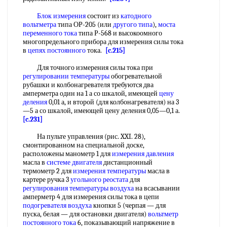
Блок измерения
состоит из
катодного
вольтметра
типа ОР-205 (или
другого типа
),
моста
переменного тока
типа Р-568 и высокоомного
многопредельного прибора для измерения силы тока
в
цепях постоянного
тока.
[c.215]
Для точного измерения силы тока при
регулировании температуры
обогревательной
рубашки и колбонагревателя требуются два
амперметра один на 1 а со шкалой, имеющей
цену
деления
0,01 а, и второй (для колбонагревателя) на 3
—5 а со шкалой, имеющей цену деления 0,05—0,1 а.
[c.231]
На пульте управления (рис. XXI. 28),
смонтированном на специальной доске,
расположены манометр 1 для
измерения давления
масла в
системе двигателя
дистанционный
термометр 2 для
измерения температуры
масла в
картере ручка 3
угольного реостата
для
регулирования температуры воздуха
на всасывании
амперметр 4 для измерения силы тока в цепи
подогревателя воздуха
кнопки 5 (черпая — для
пуска, белая — для остановки двигателя)
вольтметр
постоянного тока
6, показывающий напряжение в