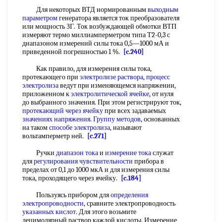
Для некоторых ВТД нормированным
выходным
параметром
генератора является ток преобразователя
или мощность ЗГ. Ток возбуждающей обмотки ВТП
измеряют термо миллиамперметром типа Т2-0,3 с
диапазоном измерений силы тока 0,5—1000 мА и
приведенной погрешностью 1 %.
[c.240]
Как правило, для измерения силы тока,
протекающего при
электролизе раствора
,
процесс
электролиза
ведут при изменяющемся напряжении,
приложенном к
электролитической ячейке
, от нуля
до выбранного значения. При этом регистрируют ток,
протекающий
через ячейку
при всех задаваемых
значениях напряжения
.
Группу методов
, основанных
на таком
способе электролиза
, называют
вольтамперметр ней.
[c.271]
Ручки
диапазон тока
и
измерение тока
служат
для
регулирования чувствительности
прибора в
пределах от 0,1 до 1000 мкА и для измерения силы
тока, проходящего через ячейку.
[c.184]
Пользуясь прибором для
определения
электропроводности
, сравните электропроводность
указанных кислот
. Для этого возьмите
децимолярный раствор каждой кислоты. Измерение