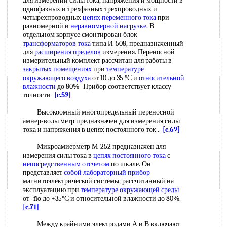
для измерений силы тока, напряжения и мощности в
однофазных и трехфазных трехпроводных и
четырехпроводных
цепях переменного тока
при
равномерной и
неравномерной нагрузке
. В
отдельном корпусе смонтирован блок
трансформаторов тока
типа И-508, предназначенный
для
расширения пределов
измерения. Переносной
измерительный комплект рассчитан для работы в
закрытых помещениях
при
температуре
окружающего воздуха
от 10 до 35 °С и
относительной
влажности
до 80%- Прибор соответствует классу
точности
[c.59]
Высокоомный многопредельный переносной
амнер-волы метр предназначен для измерения силы
тока и напряжения в цепях постоянного ток .
[c.69]
Микроамиерметр М-252 предназначен для
измерения силы тока в
цепях постоянного тока
с
непосредственным отсчетом
по шкале. Он
представляет
собой
лабораторный прибор
магнитоэлектрической системы, рассчитанный на
эксплуатацию при
температуре окружающей среды
от -fio до +35°С и относительной влажности до 80%.
[c.71]
Между крайними электродами А и В включают