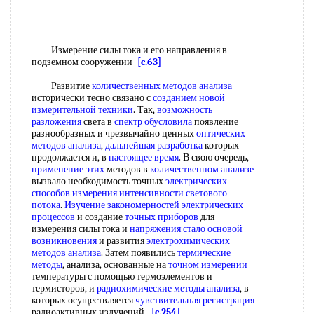
Измерение силы тока и его направления в
подземном сооружении
[c.63]
Развитие
количественных методов анализа
исторически тесно связано с
созданием новой
измерительной техники
. Так,
возможность
разложения
света в
спектр обусловила
появление
разнообразных и чрезвычайно ценных
оптических
методов анализа
,
дальнейшая разработка
которых
продолжается и, в
настоящее время
. В свою очередь,
применение этих
методов в
количественном анализе
вызвало необходимость точных
электрических
способов
измерения интенсивности
светового
потока
.
Изучение закономерностей
электрических
процессов
и создание
точных приборов
для
измерения силы тока и
напряжения стало
основой
возникновения
и развития
электрохимических
методов анализа
. Затем появились
термические
методы
, анализа, основанные на
точном измерении
температуры с помощью термоэлементов и
термисторов, и
радиохимические методы анализа
, в
которых осуществляется
чувствительная регистрация
радиоактивных излучений.
[c.254]