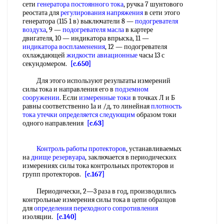
сети
генератора постоянного тока
, ручка 7 шунтового
реостата для
регулирования напряжения
в сети этого
генератора (115 1 в) выключатели 8 —
подогревателя
воздуха
, 9 —
подогревателя масла
в картере
двигателя, 10 — индикатора впрыска, 11 —
индикатора воспламенения
, 12 — подогревателя
охлаждающей
жидкости авиационные
часы 13 с
секундомером.
[c.650]
Для этого используют результаты измерений
силы тока и направления его в
подземном
сооружении
. Если
измеренные токи
в точках Л и Б
равны соответственно 1а и /д, то линейная
плотность
тока утечки
определяется следующим
образом токи
одного направления
[c.63]
Контроль работы протекторов
, устанавливаемых
на
днище резервуара
, заключается в периодических
измерениях силы тока контрольных протекторов и
групп протекторов.
[c.167]
Периодически, 2—3 раза в год, производились
контрольные измерения силы тока в цепи образцов
для
определения переходного сопротивления
изоляции.
[c.140]