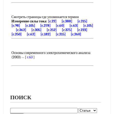
Смотреть страницы где упоминается термин
Измерение силы тока
:
[c.22]
[c.388]
[c.215]
[c.98]
[c.105]
[c.278]
[c.60]
[c.63]
[c.105]
[c.362]
[c.305]
[c.252]
[c.375]
[c.223]
[c.250]
[c.62]
[c.182]
[c.215]
[c.260]
Основы современного электрохимического анализа
(2003) -- [
c.63
]
ПОИСК