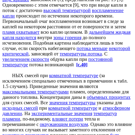
Одновременно с этим отмечается [9], что при вводе капли в
поток с достаточно
высокой температурой
воспламенение
капли
происходит по истечении некоторого времени.
Первоначальный очаг воспламенения возникает в следе за
каплей на некотором расстоянии от ее поверхности и затем
пламя охватывает
всю каплю целиком. В
дальнейшем жидкая
капля находится
внутри
зоны горения
до полного
исчезновения. Подобная картина наблюдается лишь в том
случае, если скорость набегающего
потока меньше
некоторой
критической
, зависящей от
температуры потока
. С
увеличением скорости
обдува капли при
постоянной
температуре
потока возникающий
[c.40]
НЫХ смесей при
комнатной температуре
(за
исключением специально отмеченных в примечании к табл.
1.5 случаев). Приведенные значения являются
максимальными температурами
пламен, определенными для
данного топлива. Концентрации даны в
объемных процентах
для сухих смесей. Все
значения температуры
указаны для
исходных смесей
при
комнатной температуре
и
атмосферном
давлении
. На
экспериментальные значения
температур
пламени
, по-видимому,
влияют потери
тепла и
перемешивание с
окружающим воздухом
. Однако это влияние
во многих случаях не вызывает заметного отклонения от