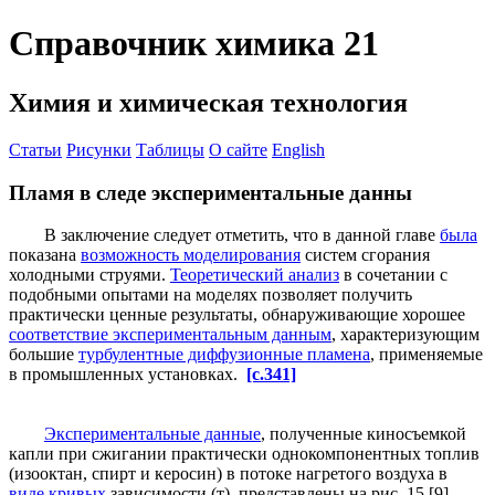
Справочник химика 21
Химия и химическая технология
Статьи
Рисунки
Таблицы
О сайте
English
Пламя в следе экспериментальные данны
В заключение следует отметить, что в данной главе
была
показана
возможность моделирования
систем сгорания
холодными струями.
Теоретический анализ
в сочетании с
подобными опытами на моделях позволяет получить
практически ценные результаты, обнаруживающие хорошее
соответствие экспериментальным данным
, характеризующим
большие
турбулентные диффузионные пламена
, применяемые
в промышленных установках.
[c.341]
Экспериментальные данные
, полученные киносъемкой
капли при сжигании практически однокомпонентных топлив
(изооктан, спирт и керосин) в потоке нагретого воздуха в
виде кривых
зависимости (т), представлены на рис. 15 [9].