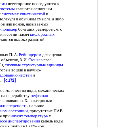
темы
всесторонне исследуются в
системы
являются основным
х
системах кинетической
и
молекула в обычном смысле, а либо
мов или ионов, называемых
а-полимер
больших размеров см, с
и и сотни тысяч
кислородных
чаются высоко развитой
ных П. А.
Ребиндером
для оценки
объектов, 3. И.
Сюняев
ввел
),
сложные структурные единицы
оторые вошли в научно-
едованию нефтей
и
и.
[c.172]
 количество воды, механических
 на переработку
нефтяная
с-соливанию. Характерными
идисперсность
, наличие
дном состоянии
, присутствие ПАВ
ие при
низких температура
х
ессе диспергирования
капель воды
ных глобул в 1 л 1%-ной