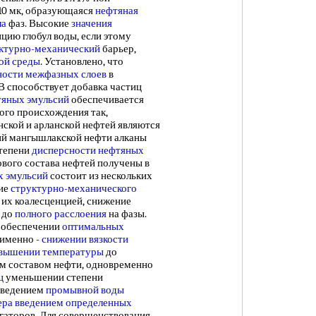
 10 мк, образующаяся
нефтяная
ла
фаз. Высокие
значения
цию глобул воды, если этому
уктурно-механический
барьер,
ой среды
. Установлено, что
ности
межфазных слоев
в
 способствует добавка частиц
тяных эмульсий
обеспечивается
ого происхождения так,
кой и арланской нефтей являются
сий мангышлакской нефти алканы
степени
дисперсности нефтяных
ового состава нефтей получены в
х эмульсий
состоит из нескольких
ние
структурно-механического
 их коалесценцией, снижение
ь до
полного расслоения
на фазы.
в обеспечении
оптимальных
а именно -
снижении вязкости
вышении температуры
до
ым составом нефти, одновременно
ц
уменьшении степени
ведением
промывной воды
ера
введением определенных
аторов. Для совершенствования