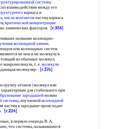
труктурированной системы
 сил взаимодействия между его
труктурного
каркаса и
аз,
числа контактов
частиц каркаса
тв
,
критической концентрации
дно-химических факторов.
[c.354]
чивших название коллоидно-
учения
коллоидной химии
.
лоидов или коллоидных систем.
 являются не ион и не молекула в
остоящий из обычных молекул,
 макромолекула, т. е.
молекула-
бладающая молекуляр-
[c.276]
группу атомов (молекул или
и характерным для стабильного при
бразование зародышей
можно
й системы
, изучаемой
коллоидной
ия частиц в зародыше происходит
ер.
[c.224]
ых, в первую очередь В. А.
азано, что системы, называвшиеся