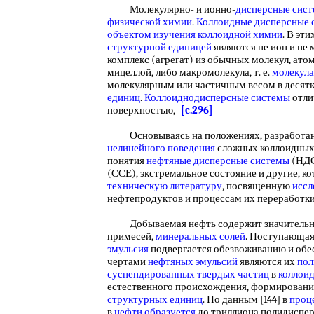
Молекулярно- и ионно-
дисперсные сис
физической химии
.
Коллоидные дисперсные 
объектом изучения
коллоидной химии
. В эти
структурной единицей
являются не ион и не 
комплекс (агрегат) из обычных молекул, ато
мицеллой, либо макромолекула, т. е.
молекул
молекулярным или частичным весом в десятк
единиц
.
Коллоиднодисперсные системы
отли
поверхностью,
[c.296]
Основываясь на положениях, разработан
нелинейного поведения
сложных коллоидных 
понятия
нефтяные дисперсные системы
(НДС
(ССЕ), экстремальное состояние и другие, к
техническую литературу
, посвященную
иссл
нефтепродуктов и процессам их переработк
Добываемая нефть содержит значительное
примесей,
минеральных солей
. Поступающая
эмульсия
подвергается обезвоживанию и обе
чертами
нефтяных эмульсий
являются их
пол
суспендированных
твердых частиц
в
коллои
естественного происхождения, формирован
структурных единиц
. По данным [144] в
проц
в
нефти образуется
до триллиона полидисперс