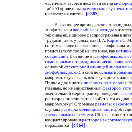
частичным весом в десятки и сотни
кислород
табл. 71 приведены
размеры молекул
некотор
и некоторых клеток.
[c.357]
В настоящее время деление коллоидных с
лиофильные и
лиофобные коллоиды
в известн
термины еще широко распространены в литер
трудами таких ученых, как В. А.
Каргин
, С. М
системы, ранее называвшиеся лиофильны-ми 
представляют собой не что иное, как
истинны
соединений
. В отличие от
лиофобных золей
э
гомогенными
и
термодинамически равнове
основной
структурной единицей
лиофильных
лиофобных золей
), а сильно
сольватированна
макромолекула высокомолекулярного. или в
Причем для многих
полярных полимеров
и б
главным, но не единственным
фактором усто
значительной мере характер поведения
высо
растворах определяется свойствами их дли
макромолекул. Огромные
размеры макромол
случаях
размеры коллоидных частиц
, объед
дисперсными системами
. Сближает их и то 
концентрировании
растворов высокомолеку
обращаются
[c.364]