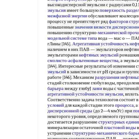
высокодисперсной эмульсии с радиусами 0,1
эмульсия
имеет большую
поверхность разде
межфазной энергии
обуславливают коалесцен
процессу не препятствует ряд
факторов стр
повышенные
значения вязкости
дисперсионн
повышению структурно-
механической проч
модельной системе
типа
вода — мас о — ПАВ
гЛины [145].
Агрегативная устойчивость
неф
наличием в них ПАВ — эмульгаторов нефтян
эмульгаторами
нефтяных эмульсий
ромашкинс
смолисто-асфальтеновые вещества
, а эмуль
[144]. Интересные результаты об изменении 
эмульсий
в зависимости от pH среды и групп
работе [146]. Механизм
разрушения нефтяны
стадий столкновение глобул воды, преодоле
барьера
между rлoбyJ
лами
воды с частичной
агрегативной устойчивости эмульсии
, вплот
Соответственно задача технологов состоит 
условий
для каждой стадии этого
процесса
, 
дисперсионной среды
(до 2—4 ммУс) при
по
некоторого уровня, определяемого группов
достигается разрушение
структурных едини
минерализации остаточной
пластовой воды
в
устранении
структурно-механического барь
количеств соответствующих ПАВ — деэмульг