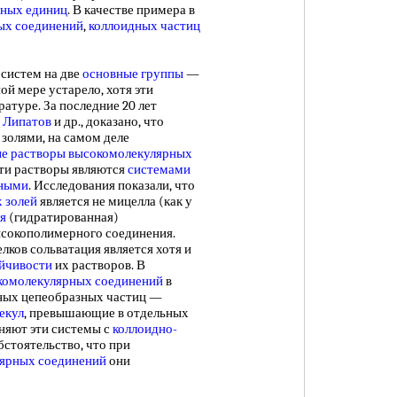
ных единиц
. В качестве примера в
ых соединений
,
коллоидных частиц
истем на две
основные группы
—
ой мере устарело, хотя эти
атуре. За последние 20 лет
.
Липатов
и др., доказано, что
золями, на самом деле
е растворы высокомолекулярных
ти растворы являются
системами
сными
. Исследования показали, что
 золей
является не мицелла (как у
я
(гидратированная)
ысокополимерного соединения.
елков сольватация является хотя и
йчивости
их растворов. В
комолекулярных соединений
в
нных цепеобразных частиц —
екул
, превышающие в отдельных
иняют эти системы с
коллоидно-
обстоятельство, что при
лярных соединений
они