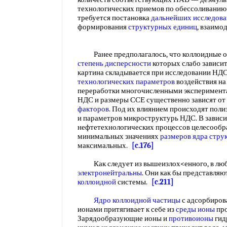
технологических приемов по обессоливанию
требуется постановка
дальнейших исследов
формирования
структурных единиц
, взаим
Ранее предполагалось, что коллоидные об
степень дисперсности
которых слабо зависи
картина складывается при исследовании НДС
технологических параметров
воздействия н
переработки многочисленными эксперимента
НДС и размеры ССЕ существенно зависят от
факторов
. Под их влиянием происходят пол
и параметров микроструктурь НДС. В завис
нефтетехнологических процессов целесообр
минимальных значениях
размеров ядра
стру
максимальных.
[c.176]
Как следует из вышеизлох<енного, в люб
электронейтральны
. Они как бы представляю
коллоидной
системы.
[c.211]
Ядро коллоидной частицы
с адсорбиро
ионами притягивает к себе из
среды ионы
про
Зарядообразующие ионы и
противоионы
гид