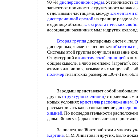
90 %)
дисперсионной среды
. Устойчивость
с
зависит от прочности структурного каркаса,
отдельными частицами, между
элементами с
дисперсионной средой
на транице раздела ф
в единице объема,
электростатических свойс
ассоциации различных мыл и других коллои
Вторая группа
дисперсных систем, полу
дисперсных, является основным
объектом из
Системы этой группы получили название кол
Структурной и
кинетической единицей
в них
общем смысле, а либо комплекс (агрегат), с
атомов или ионов, называемых мицеллой, либо
полимер
гигантских размеров 100-г-1 нм, о
Зародыш представляет собой небольшую 
других
структурных единиц
) с правильным 
новых условиях
кристалла расположением
.
О
рассматривать как возникновение
дисперсно
химией
. По последовательности расположен
дальнейшая ук )адка слоев частиц и рост яд
За последние 15 лет работами многих учен
Каргина
, С. М. Липатова и других, было док