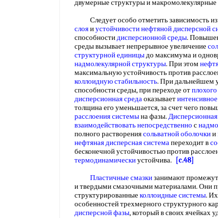
двумерные структуры и макромолекулярные
Следует особо отметить зависимость и
слоя
и
устойчивости нефтяной дисперсной с
способности
дисперсионной среды
. Повыше
среды вызывает непрерывное увеличение
со
структурной единицы
до максимума и однов
надмолекулярной структуры
. При этом
нефтя
максимальную устойчивость против расслое
коллоидную стабильность
. При дальнейшем
способности среды, при переходе от
плохого
дисперсионная среда
оказывает
интенсивное
толщина его уменьшается, за счет чего пов
расслоения системы
на фазы.
Дисперсионная
взаимодействовать непосредственно
с
надмо
полного растворения
сольватной оболочки
и
нефтяная дисперсная система
переходит в
со
бесконечной устойчивостью против расслоен
термодинамически
устойчива.
[c.48]
Пластичные смазки
занимают промежут
и твердыми смазочными материалами. Они п
структурированные
коллоидные системы
. И
особенностей трехмерного структурного кар
дисперсной фазы
, который в своих ячейках 