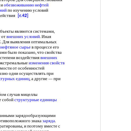
 и
обезвоживанию нефтей
аний
по изучению условий
одействия
[c.42]
ъекты являются системами,
т от
внешних условий
. Иная
. Для выявления оптимальных
а
нефтяное сырье
в процессе его
ми было показано, что свойства
 степени воздействия
внешних
иэкстремальные
изменения свойств
имости от особенностей
азно одни осуществлять при
ктурных единиц
, а другие — при
ом случав мицеллы
т собой
структурные единицы
ванными зарядообразующими
тивоположного знака
заряда
.
ратированы, и поэтому вместе с