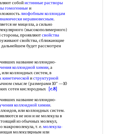
авляют собой
истинные растворы
мы гомогенные
и
положность
лиофобным коллоидам
инамически неравновесным
.
ляется не мицелла, а сильно
лекулярного (высокополимерного)
й стороны, проявляют
свойства
наруживают свойства, сближающие
 Б дальнейшем будет рассмотрен
чивших название коллоидно-
учения
коллоидной химии
, а
 или коллоидных систем, в
х кинетической
и
структурной
бычном смысле (размерами 10" —10
ьких сотен кислородных
[c.8]
чивших название коллоидно-
учения
коллоидной химии
.
ллоидов, или коллоидных систем.
 являются не ион и не молекула в
остоящий из обычных молекул,
 макромолекула, т. е.
молекула-
адающая молекулярным или