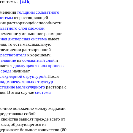
 системы.
[c.16]
зменения
толщины сольватного
истемы
от растворяющей
ние растворяющей способности
льватного слоя сложной
ременное уменьшение размеров
ная дисперсная система
имеет
ния, то есть максимальную
 увеличении растворяющей
 растворителя
к хорошему,
 влияние
на
сольватный слой
и
ышается
движущаяся сила процесса
 среда
начинает
лекулярной структурой
. После
надмолекулярных структур
стояние молекулярного
раствора с
ия. В этом случае
система
очное положение между жвдкими
редставлякл собой
х свойства зависят прежде всего от
каса, образующегося из
удерживает большое количество (80-