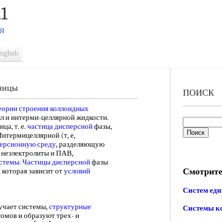
1
Я
nglish
иницы
ПОИСК
еории строения
коллоидных
елл и интерми-целлярной жидкости.
ца, т. е.
частица дисперсной
фазы,
 Интермицеллярной (т, е,
ерсионную среду
, разделяющую
, неэлектролиты и ПАВ,
истемы
.
Частицы дисперсной
фазы
Смотрите
, которая зависит от
условий
Систем ед
учает системы,
структурные
Системы к
омов и образуют трех- и