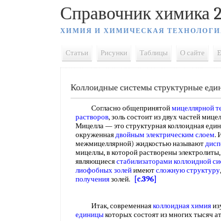
Справочник химика 2
ХИМИЯ И ХИМИЧЕСКАЯ ТЕХНОЛОГИ
Статьи
Рисунки
Таблицы
О сайте
E
Коллоидные системы структурные ед
Согласно общепринятой
мицеллярной т
растворов
, золь состоит из двух частей миц
Мицелла — это структурная коллоидная едини
окруженная
двойным электрическим слоем
.
межмицеллярной) жидкостью называют
дисп
мицеллы, в которой растворены электролиты
являющиеся
стабилизаторами коллоидной с
лиофобных золей
имеют
сложную структуру
получения
золей.
[c.396]
Итак, современная
коллоидная химия
из
единицы
которых состоят из многих тысяч ат