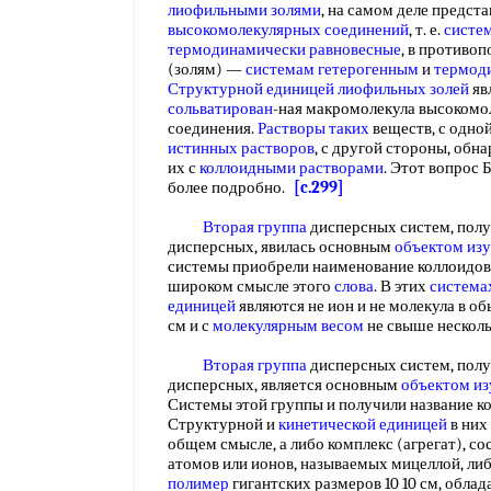
лиофильными золями
, на самом деле предст
высокомолекулярных соединений
, т. е.
систе
термодинамически равновесные
, в противо
(золям) —
системам гетерогенным
и
термод
Структурной единицей
лиофильных золей
яв
сольватирован
-ная макромолекула высокомо
соединения.
Растворы таких
веществ, с одно
истинных растворов
, с другой стороны, об
их с
коллоидными растворами
. Этот вопрос
более подробно.
[c.299]
Вторая группа
дисперсных систем, полу
дисперсных, явилась основным
объектом из
системы приобрели наименование коллоидов,
широком смысле этого
слова
. В этих
система
единицей
являются не ион и не молекула в о
см и с
молекулярным весом
не свыше нескол
Вторая группа
дисперсных систем, полу
дисперсных, является основным
объектом из
Системы этой группы и получили название ко
Структурной и
кинетической единицей
в них
общем смысле, а либо комплекс (агрегат), с
атомов или ионов, называемых мицеллой, либо
полимер
гигантских размеров 10 10 см, обл