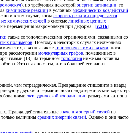
кромолекул
), но требующая некоторой
энергии активации
, то
ода
химические реакции
в условиях
механических воздействий
жно и в том случае, когда
скорость реакции определяется
ых химических связей
в системе
линейных цепных
ные перемещения макромолекул при деформа-
[c.316]
тки
также ее топологическими ограничениями, связанными со
атых полимеров
. Поэтому в некоторых случаях необходимо
химических, связаны также
топологическими связями
, носят
 при рассмотрении
молекулярных графов
, помещенных в
морфизмами [13]. За термином
топология
ниже мы оставим
обзора. Это связано с тем, что в большей его части
дной, чем тетраэдрическая. Превращение стишовита в кварц
арцевую у двуокиси германия носит эндотермический характер.
требованиями
октаэдрической координации
размерами катиона
ных. Правда, действительные
значения
энергий связей
из
 только величины
средних энергий связей
. Однако и они часто