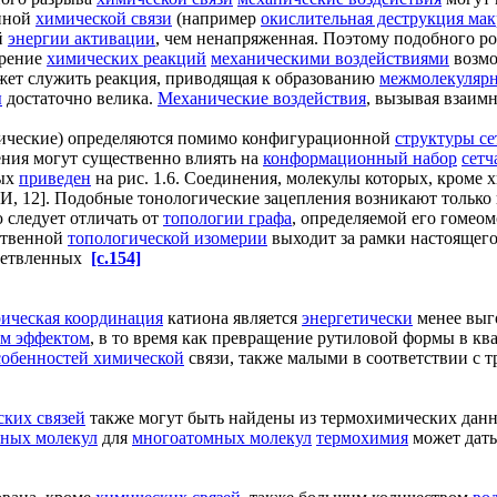
анной
химической связи
(например
окислительная деструкция ма
й
энергии активации
, чем ненапряженная. Поэтому подобного р
орение
химических реакций
механическими воздействиями
возмо
жет служить реакция, приводящая к образованию
межмолекулярн
ы
достаточно велика.
Механические воздействия
, вызывая взаим
тические) определяются помимо конфигурационной
структуры се
ния могут существенно влиять на
конформационный набор
сетч
ых
приведен
на рис. 1.6. Соединения, молекулы которых, кроме 
И, 12]. Подобные тонологические зацепления возникают только
 следует отличать от
топологии графа
, определяемой его гомео
нственной
топологической изомерии
выходит за рамки настоящего 
ветвленных
[c.154]
рическая координация
катиона является
энергетически
менее выго
м эффектом
, в то время как превращение рутиловой формы в кв
собенностей химической
связи, также малыми в соответствии с 
ских связей
также могут быть найдены из термохимических дан
мных молекул
для
многоатомных молекул
термохимия
может дать