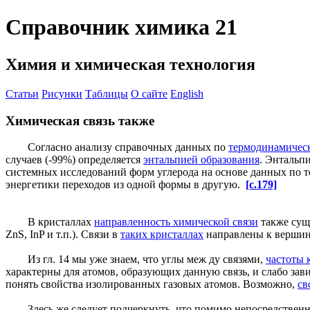
Справочник химика 21
Химия и химическая технология
Статьи
Рисунки
Таблицы
О сайте
English
Химическая связь также
Согласно анализу справочных данных по
термодинамичес
случаев (-99%) определяется
энтальпией образования
. Энтальп
системных исследований форм углерода на основе данных по 
энергетики переходов из одной формы в другую.
[c.179]
В кристаллах
направленность химической связи
также суще
ZnS, InP и т.п.). Связи в
таких кристаллах
направлены к вершина
Из гл. 14 мы уже знаем, что углы меж ду связями,
частоты 
характерны для атомов, образующих данную связь, и слабо зав
понять свойства изолированных газовых атомов. Возможно,
св
Здесь же следует подчеркнуть, что помимо непосредственн