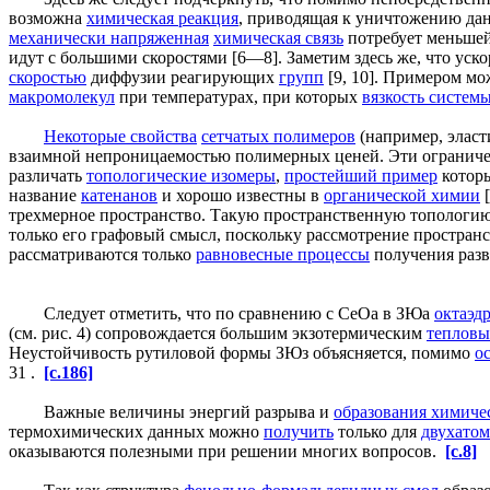
возможна
химическая реакция
, приводящая к уничтожению д
механически напряженная
химическая связь
потребует меньше
идут с большими скоростями [6—8]. Заметим здесь же, что уск
скоростью
диффузии реагирующих
групп
[9, 10]. Примером мо
макромолекул
при температурах, при которых
вязкость систем
Некоторые свойства
сетчатых полимеров
(например, элас
взаимной непроницаемостью полимерных ценей. Эти ограниче
различать
топологические изомеры
,
простейший пример
котор
название
катенанов
и хорошо известны в
органической химии
[
трехмерное пространство. Такую пространственную топологию
только его графовый смысл, поскольку рассмотрение простра
рассматриваются только
равновесные процессы
получения раз
Следует отметить, что по сравнению с СеОа в ЗЮа
октаэд
(см. рис. 4) сопровождается большим экзотермическим
тепловы
Неустойчивость рутиловой формы ЗЮз объясняется, помимо
о
31 .
[c.186]
Важные величины энергий разрыва и
образования химиче
термохимических данных можно
получить
только для
двухато
оказываются полезными при решении многих вопросов.
[c.8]