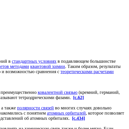
ний в
стандартных условиях
в подавляющем большинстве
четов методами
квантовой химии
. Таким образом, результаты
ю и возможностью сравнения с
теоретическими расчетами
 с преимущественно
ковалентной связью
(кремний, германий,
о называют тетраэдрическими фазами.
[c.62]
, а также
полярности связей
во многих случаях довольно
знакомились с понятием
атомных орбиталей
, которое позволяет
редставлений об атомных орбиталях.
[c.434]
повлиять на химическую связь также и более мягко. Если