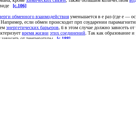
вана, кроме
химических связей
, также большим количеством
во
м виде
[c.106]
нерги обменного взаимодействия
уменьшается в е раз (где е — 
Например, если обмен происходит прп соударении парамагнитных
ием
энергетических барьеров
, ti в этом случае должно зависеть 
рактеризует
время жизни
этих соединений
. Так как образование и
дет зависеть от температуры.
[c.188]
вий
не могут быть в общем случае использованы для
определени
 также менее проста, чем в случае изомерных сдвигов.
[c.136]
ская связь также должна иметь и определенную
пространствен
оффа
и Ле Беля, которые в 1874 г. установили определенное
прост
онов, не участвующих в
образовании химических связей
, также
его атома и энергетического уровня, с которого электрон вырв
го в процессе
образования химической связи
также должно выз
ом существующей
химической связи
между атомами
элементарног
роения натурального
волокна — шерсти, существуют
ковалентны
-, составляющей скелет макромолекулы. Кроме этого, внутри