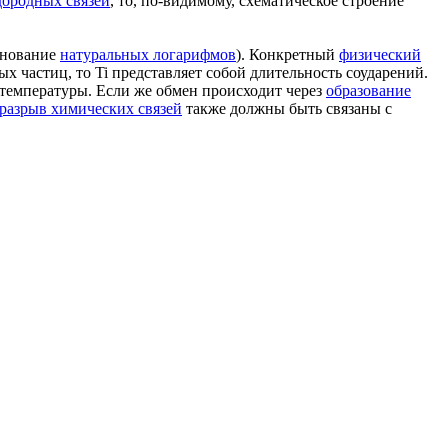
дородных связей
, то, по-видимому, схематическое строение
основание
натуральных логарифмов
). Конкретный
физический
 частиц, то Ti представляет собой длительность соударений.
от температуры. Если же обмен происходит через
образование
разрыв химических связей
также должны быть связаны с
я валентного
состояния железа.
Корреляция величин
ную направленность
, не сразу было принято как
аксиома
. Это
ранственное расположение
связей атома углерода.
[c.12]
 должно привести к
химическим изменениям
, так как
энергия
ан) превышает энергию, необходимую для удаления атома из
ывать релаксацию (модификацию) всех АО обоих атомов.
о звена
и между отдельными участками макромолекулы.
е полярные связи
с
высокой
долей
делокализации электронной
 макромолекулы и между макромолекулами существуют
другие