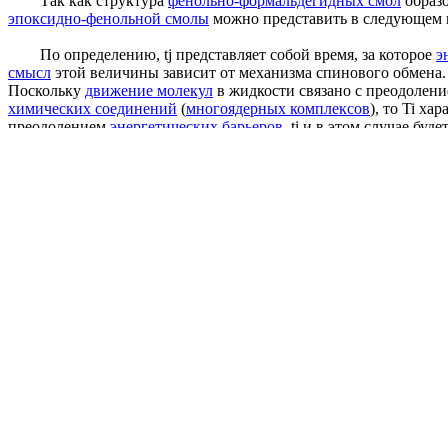
Так как структура
фенольно-формальдегидных смол
образо
эпоксидно-фенольной смолы
можно представить в следующе
По определению, tj представляет собой время, за которое
э
смысл
этой величины зависит от механизма спинового обмена. 
Поскольку
движение молекул
в жидкости связано с преодолен
химических соединений
(
многоядерных комплексов
), то Ti ха
преодолением
энергетических барьеров
, ti и в этом случае бу
По этим причинам величины
квадрупольных взаимодейст
квадрупольного расщепления
с параметрами химических связей
Первоначально возникшее представление о том, что химиче
представление получило признание благодаря
работам Вант-Г
Следует ожидать, что удаление из
молекулы других
электр
ионизации
(10 эв или выше, в зависимости от рода ионизирующ
молекулы.
[c.7]
Аналогично проникновение АО одного атома внутрь друго
[c.59]
Электронная структура полимеров
определяется характер
Например, в
молекуле белка
кератине, являющегося основой
ст
плотности
между атомами
пептидной группировки
-НЯС-СО-КН