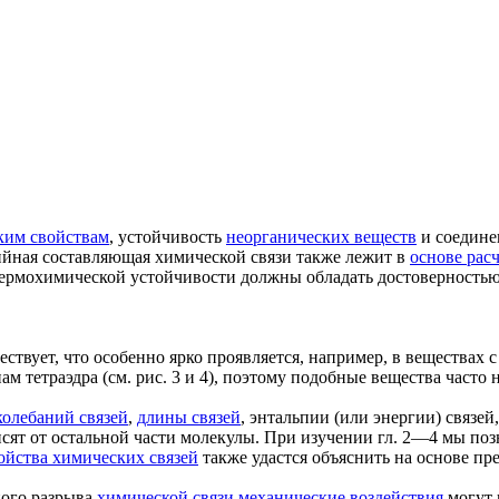
ким свойствам
, устойчивость
неорганических веществ
и соедине
ийная составляющая химической связи также лежит в
основе рас
термохимической устойчивости должны обладать достоверность
ствует, что особенно ярко проявляется, например, в веществах
м тетраэдра (см. рис. 3 и 4), поэтому подобные вещества част
колебаний связей
,
длины связей
, энтальпии (или энергии) связей
исят от остальной части молекулы. При изучении гл. 2—4 мы по
ойства химических связей
также удастся объяснить на основе п
ого разрыва
химической связи
механические воздействия
могут 