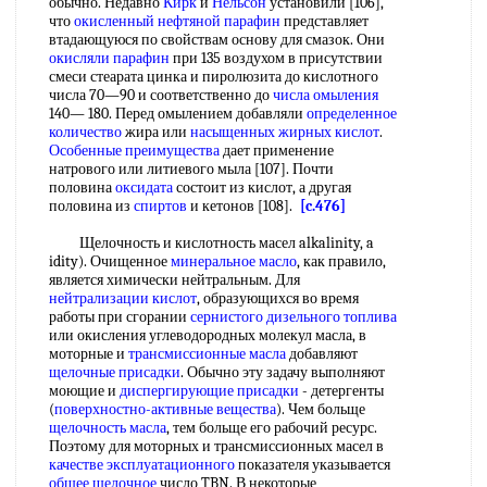
обычно. Недавно
Кирк
и
Нельсон
установили [106],
что
окисленный нефтяной парафин
представляет
втадающуюся по свойствам основу для смазок. Они
окисляли парафин
при 135 воздухом в присутствии
смеси стеарата цинка и пиролюзита до кислотного
числа 70—90 и соответственно до
числа омыления
140— 180. Перед омылением добавляли
определенное
количество
жира или
насыщенных жирных кислот
.
Особенные преимущества
дает применение
натрового или литиевого мыла [107]. Почти
половина
оксидата
состоит из кислот, а другая
половина из
спиртов
и кетонов [108].
[c.476]
Щелочность и кислотность масел alkalinity, a
idity). Очищенное
минеральное масло
, как правило,
является химически нейтральным. Для
нейтрализации кислот
, образующихся во время
работы при сгорании
сернистого дизельного топлива
или окисления углеводородных молекул масла, в
моторные и
трансмиссионные масла
добавляют
щелочные присадки
. Обычно эту задачу выполняют
моющие и
диспергирующие присадки
- детергенты
(
поверхностно-активные вещества
). Чем больще
щелочность масла
, тем больще его рабочий ресурс.
Поэтому для моторных и трансмиссионных масел в
качестве эксплуатационного
показателя указывается
общее щелочное
число TBN. В некоторые