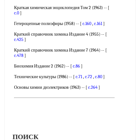
Краткая химическая энциклопедия Том 2 (1963) -- [
c.0
]
Гетероцепные полиэфиры (1958) -- [
c.160
,
c.161
]
Краткий справочник химика Издание 4 (1955) -- [
c.425
]
Краткий справочник химика Издание 7 (1964) -- [
c.478
]
Биохимия Издание 2 (1962) -- [
c.86
]
Технические культуры (1986) -- [
c.71
,
c.72
,
c.80
]
Основы химии диэлектриков (1963) -- [
c.264
]
ПОИСК