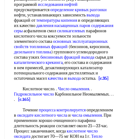
программой
исследования нефтей
предусматривается
определение кривых разгонки
нефти, устанавливающих зависимость
выхода
фракций от
температуры кипения
и определяющих
их качество
давления насыщенных паров
содержания
серы
асфальтенов смол
силикагелевых
парафинов
кислотного числа коксуемости зольности
элементного состава
основных эксплуатационных
свойств
топливных фракций
(бензинов, керосинов,
дизельного топлива
) группового углеводородного
состава узких
бензиновых фракций
выхода
сырья для
каталитического крекинга
, его состава и содержания
в нем примесей, дезактивирующих катализатор
потенциального содержания дистиллятных и
остаточных масел
качества
и
выхода
остатка.
[c.35]
Кислотное число. .
Число омыления
. .
Гидроксильное число
Карбонильное Неомыляемых. . .
.
[c.165]
Течение
процесса контролируется
определением
в
оксидате кислотного числа
и
числа омыления
. При
применении хорошо очищенного парафина
длительность реакции составляет около 21—23 час.
Процесс заканчивают, когда
кислотное число
оксидата
достигает 70—75 мг КОН на 1 г.
Тепло