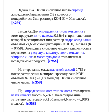
Задача 18.4. Найти кислотное число
образца
жира, для псйтрализации 2,8 г которого
понадобилось 3 мл раствора КОН (С = 0,1 моль/л).
[c.254]
I моль/л. Для
определения числа омыления
в
этом продукте
взята навеска
0,936 6 г, при пснытанни
которой в реакцию ист пил раствор
гидроксида калия
объе.мом 22,6 мл с концентрацией КОН 0,5 моль/л (К
= 0,958). Вычислить кислотное число и кислотность в
пересчете на
уксусную кпслоту
,
число омыления
,
эфирное число
п
массовую долю
этилаиетата в
исследуемом продукте.
[c.254]
На титрование масла
навеской массой
2,786 г
после растпорения в спирте израсходовано КОН
объемом 8,6 мл ( = 0,112 моль/л). Найти кислотное
число масла.
[c.258]
При
определении кислотного числа
этилацетата
взята навеска
массой 5,286 г. На ее титрование
затрачено раствора NaOH объемом 4,6 мл (с = 0,108 2
моль/л).
[c.258]