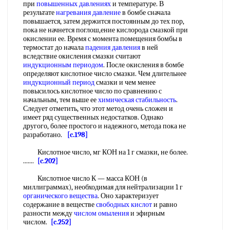
при
повышенных давлениях
и температуре. В
результате
нагревания давление
в бомбе сначала
повышается, затем держится постоянным до тех пор,
пока не начнется поглош,ение кислорода смазкой при
окислении ее. Время с момента помещения бомбы в
термостат до начала
падения давления
в ней
вследствие окисления смазки считают
индукционным периодом
. После окисления в бомбе
определяют кислотное число смазки. Чем длительнее
индукционный период
смазки и чем менее
повысилось кислотное число по сравнению с
начальным, тем выше ее
химическая стабильность
.
Следует отметить, что этот метод очень сложен и
имеет ряд существенных недостатков. Однако
другого, более простого и надежного, метода пока не
разработано.
[c.198]
Кислотное число, мг КОН на 1 г смазки, не более.
.......
[c.202]
Кислотное число К — масса КОН (в
миллиграммах), необходимая для нейтрализации 1 г
органического вещества
. Оно характеризует
содержание в веществе
свободных кислот
и равно
разности между
числом омыления
и эфирным
числом.
[c.252]