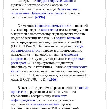
Содержание
водорастворимых кислот
и
щелочей Кислотное число Содержание
механических примесей и воды (
качественное
определение
)
Температура вспышки
в приборе
закрытого типа
[c.226]
Отсутствие
водорастворимых кислот
и щелочей
в маслах проверяют
качественна
тем же методом, что
был указан для соответствующей проверки топлив,
но для облегчения извлечения
водной вытяжки
масло предварительно подогревают до 70— 80°С
(ГОСТ 6307—52). Наличие нерастворимых в
воде
органических кислот
определяют количественно
извлечением их из. масла кипящим
этиловым
спиртом
и последующим титрованием
спиртовым
раствором
КОН в присутствии индикатора
(например, фенолфталеина). Наличие
органических
кислот
в маслах выражают кислотным числом, т. е.
числом мг КОН, необходимым для нейтрализации 1 г
масла (ГОСТ 5985—51).
[c.166]
В связи с внедрением в промышленности
новых
процессов
переработки, а также изменением
требований к ассортименту и
качеству
нефтепродуктов
предлагается пересмотреть
программу
исследования нефтей
с целью
расширения и уточнения ее [21], Расширенной