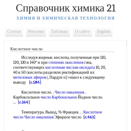
Справочник химика 21
ХИМИЯ И ХИМИЧЕСКАЯ ТЕХНОЛОГИЯ
Статьи
Рисунки
Таблицы
О сайте
English
Кислотное число
Исследуя жирные. кислоты, полученные при 110,
120, 130 и 140° н при
степенях окисления
гача,
соответствующих
кислотным числам оксидата
10, 20,
40 и 50 (кислоты разделяли ректификацией их
метиловых эфиров
), Пардун п]>ишел к следующему
выводу
[c.584]
Кислотное число. .
Число омыления
. .
Карбоксильное
число Карбонильное
Йодное число.
...
[c.164]
Температура. Выход, % Фракция. . .
Кислотное
число Число омыления
Эфирное число
[c.461]