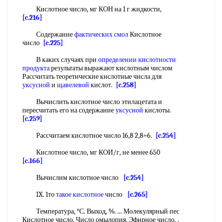
Кислотное число, мг КОН на 1 г жидкости,
[c.216]
Содержание
фактических смол
Кислотное
число
[c.225]
В каких случаях при
определении кислотности
продукта
результаты выражают кислотным числом
Рассчитать теоретические кислотные числа для
уксусной
и
щавелевой
кислот.
[c.258]
Вычислить кислотное число этилацетата и
пересчитать его на содержание
уксусной
кислоты.
[c.259]
Рассчитаем кислотное число 16,8 2,8=6.
[c.254]
Кислотное число, мг КОИ/г, не менее 650
[c.166]
Вычислим кислотное число
[c.254]
IX. 1то
такое кислотное
число
[c.265]
Температура, °С. Выход, %. ... Молекулярный пес
Кислотное число. Число омылопия. Эфирное число. .