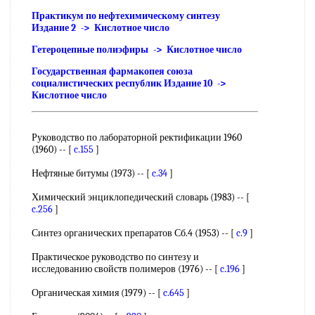
Практикум по нефтехимическому синтезу
Издание 2 -> Кислотное число
Гетероцепные полиэфиры -> Кислотное число
Государственная фармакопея союза
социалистических республик Издание 10 ->
Кислотное число
Руководство по лабораторной ректификации 1960
(1960) -- [
c.155
]
Нефтяные битумы (1973) -- [
c.34
]
Химический энциклопедический словарь (1983) -- [
c.256
]
Синтез органических препаратов Сб.4 (1953) -- [
c.9
]
Практическое руководство по синтезу и
исследованию свойств полимеров (1976) -- [
c.196
]
Органическая химия (1979) -- [
c.645
]