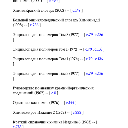
Биохимия (2004) -- [
c.290
]
Химия Краткий словарь (2002) -- [
c.147
]
Большой энциклопедический словарь Химия изд.2
(1998) -- [
c.256
]
Энциклопедия полимеров Том 3 (1977) -- [
c.79
,
c.136
]
Энциклопедия полимеров том 1 (1972) -- [
c.79
,
c.136
]
Энциклопедия полимеров Том 1 (1974) -- [
c.79
,
c.136
]
Энциклопедия полимеров Том 3 (1977) -- [
c.79
,
c.136
]
Руководство по анализу кремнийорганических
соединений (1962) -- [
c.0
]
Органическая химия (1976) -- [
c.144
]
Химия жиров Издание 2 (1962) -- [
c.222
]
Краткий справочник химика Издание 6 (1963) -- [
c.478
]