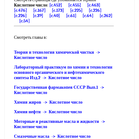
Кислотное число
:
[c.452]
[c.455]
[c.463]
[c.476]
[c.167]
[c.173]
[c.225]
[c.226]
[c.226]
[c.39]
[c.40]
[c.61]
[c.64]
[c.262]
[c.54]
Смотреть главы в:
Теория и технология химической чистки ->
Кислотное число
Лабораторный практикум по химии и технологии
основного органического и нефтехимического
синтеза Изд.2 -> Кислотное число
Государственная фармакопея СССР Вып.1 ->
Кислотное число
Химия жиров -> Кислотное число
Химия нефти -> Кислотное число
Моторные и реактивные масла и жидкости ->
Кислотное число
Смазочные масла -> Кислотное число