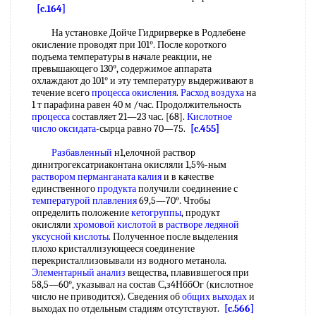
[c.164]
На установке Дойче Гидрирверке в Родлебене
окисление проводят при 101°. После короткого
подъема температуры в начале реакции, не
превышающего 130°, содержимое аппарата
охлаждают до 101° и эту температуру выдерживают в
течение всего
процесса окисления
.
Расход воздуха
на
1 т парафина равен 40 м /час. Продолжительность
процесса
составляет 21—23 час. [68].
Кислотное
число оксидата
-сырца равно 70—75.
[c.455]
Разбавленный
н1,елочной раствор
динитрогексатриаконтана окисляли 1,5%-ным
раствором перманганата калия
и в качестве
единственного
продукта
получили соединение с
температурой плавления
69,5—70°. Чтобы
определить положение
кетогруппы
, продукт
окисляли
хромовой кислотой
в
растворе ледяной
уксусной кислоты
. Полученное после выделения
плохо кристаллизующееся соединение
перекристаллизовывали нз водного метанола.
Элементарный анализ
вещества, плавившегося при
58,5—60°, указывал на состав С,з4НббОг (кислотное
число не приводится). Сведения об
общих выходах
и
выходах по отдельным стадиям отсутствуют.
[c.566]