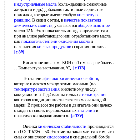
индустриальные масла
(охлаждающие смазочные
жидкости и др.) добавляют активные сернистые
присадки, которые имеют слабую
кислотную
реакцию
. В связи с этим, в
качестве показателя
химических свойств
, указывается
общее кислотное
число TAN. Этот показатель иногда определяется и
при анализе работающего или отработанного масла
как
показатель степени
окисления масла
и
накопления
кислых продуктов
сгорания топлива.
[c.39]
Кислотное число, мг КОН на 1 г масла, не более. .
. . Температура застывания, °С,
[c.173]
Те отличия
физико-химических свойств
,
которые имеются между этими маслами (по
температуре застывания
, кислотному числу,
коксуемости и Т. д.) важны только с
точки зрения
контроля кондиционности свежего масла каждой
марки. В процессе же работы в двигателе они далеко
отходят от своих первоначальных
значений
и
практически выравниваются.
[c.179]
Оценка
химической стабильности
производится
по ГОСТ 5734—53. Этот метод заключается в том, что
смазку окисляют
кислородом
в специальной бомбе