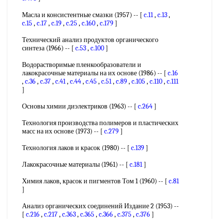
Масла и консистентные смазки (1957) -- [
c.11
,
c.13
,
c.15
,
c.17
,
c.19
,
c.25
,
c.160
,
c.179
]
Технический анализ продуктов органического
синтеза (1966) -- [
c.53
,
c.100
]
Водорастворимые пленкообразователи и
лакокрасочные материалы на их основе (1986) -- [
c.16
,
c.36
,
c.37
,
c.41
,
c.44
,
c.45
,
c.51
,
c.89
,
c.105
,
c.110
,
c.111
]
Основы химии диэлектриков (1963) -- [
c.264
]
Технология производства полимеров и пластических
масс на их основе (1973) -- [
c.279
]
Технология лаков и красок (1980) -- [
c.139
]
Лакокрасочные материалы (1961) -- [
c.181
]
Химия лаков, красок и пигментов Том 1 (1960) -- [
c.81
]
Анализ органических соединений Издание 2 (1953) --
[
c.216
,
c.217
,
c.363
,
c.365
,
c.366
,
c.375
,
c.376
]