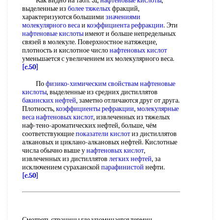
Как видно иа табл. 31,
нафтеновые кислоты
,
выделенные из
более тяжелых
фракций,
характеризуются большими
значениями
молекулярного
веса
и
коэффициента рефракции
. Эти
нафтеновые кислоты
имеют и больше непредельных
связей в молекуле. Поверхностное натяжецие,
плотность и кислотное число
нафтеновых кислот
уменьшается с увеличением их молекулярного веса.
[c.50]
По
физико-химическим свойствам
нафтеновые
кислоты
, выделенные из средних дистиллятов
бакинских нефтей
, заметно отличаются друг от друга.
Плотность,
коэффициенты рефракции
,
молекулярные
веса нафтеновых кислот
, извлеченных из тяжелых
наф-тено-ароматических нефтей, больше, чём
соответствующие
показатели кислот
из дистиллятов
алкановых и циклано-алкановых нефтей. Кислотные
числа обычно выше у
нафтеновых кислот
,
извлеченных из дистиллятов
легких нефтей
, за
исключением сураханской
парафинистой
нефти.
[c.50]
Смотреть страницы где упоминается термин