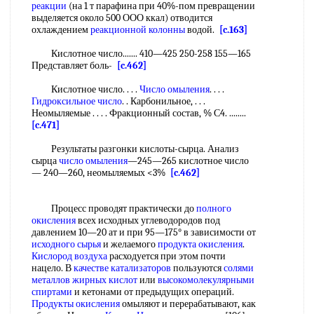
реакции
(на 1 т парафина при 40%-пом превращении
выделяется около 500 ООО ккал) отводится
охлаждением
реакционной колонны
водой.
[c.163]
Кислотное число....... 410—425 250-258 155—165
Представляет боль-
[c.462]
Кислотное число. . . .
Число омыления
. . . .
Гидроксильное число
. . Карбонильное, . . .
Неомыляемые . . . . Фракционный состав, % С4. ........
[c.471]
Результаты разгонки кислоты-сырца. Анализ
сырца
число омыления
—245—265 кислотное число
— 240—260, неомыляемых <3%
[c.462]
Процесс проводят практически до
полного
окисления
всех исходных углеводородов под
давлением 10—20 ат и при 95—175° в зависимости от
исходного сырья
и желаемого
продукта окисления
.
Кислород воздуха
расходуется при этом почти
нацело. В
качестве катализаторов
пользуются
солями
металлов
жирных кислот
или
высокомолекулярными
спиртами
и кетонами от предыдущих операций.
Продукты окисления
омыляют и перерабатывают, как