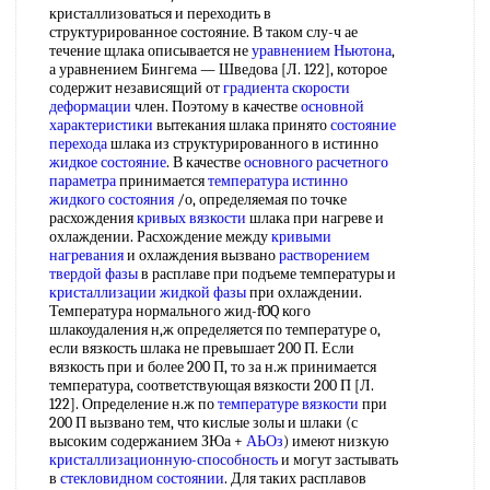
кристаллизоваться и переходить в
структурированное состояние. В таком слу-ч ае
течение щлака описывается не
уравнением Ньютона
,
а уравнением Бингема — Шведова [Л. 122], которое
содержит независящий от
градиента скорости
деформации
член. Поэтому в качестве
основной
характеристики
вытекания шлака принято
состояние
перехода
шлака из структурированного в истинно
жидкое состояние
. В качестве
основного расчетного
параметра
принимается
температура истинно
жидкого состояния
/о, определяемая по точке
расхождения
кривых вязкости
шлака при нагреве и
охлаждении. Расхождение между
кривыми
нагревания
и охлаждения вызвано
растворением
твердой фазы
в расплаве при подъеме температуры и
кристаллизации жидкой фазы
при охлаждении.
Температура нормального жид-fOQ кого
шлакоудаления н,ж определяется по температуре о,
если вязкость шлака не превышает 200 П. Если
вязкость при и более 200 П, то за н.ж принимается
температура, соответствующая вязкости 200 П [Л.
122]. Определение н.ж по
температуре вязкости
при
200 П вызвано тем, что кислые золы и шлаки (с
высоким содержанием ЗЮа +
АЬОз
) имеют низкую
кристаллизационную-способность
и могут застывать
в
стекловидном состоянии
. Для таких расплавов