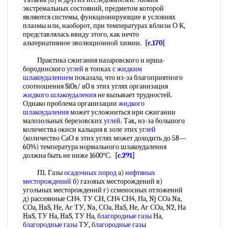
экстремальных состояний, предметом которой
являются системы, функционирующие в условиях
плазмы или, наоборот, при температурах вблизи О К,
представлялась ввиду этого, как нечто
альтернативное эволюционной химии.
[c.170]
Практика сжигания назаровского и ирша-
бородинского
углей
в топках с
жидким
шлакоудалением
показала, что из-за благоприятного
соотношения SiOs/ aO в этих углях организация
жидкого шлакоудаления
не вызывает трудностей.
Однако проблема организации
жидкого
шлакоудаления
может усложниться нри сжигании
малозольных березовских
углей
. Так, из-за большого
количества окиси кальция в золе этих
углей
(количество СаО в этих углях может доходить до 58—
60%) температура нормального шлакоудаления
должна быть не ниже 1600°С.
[c.291]
П1. Газы
осадочных пород
а)
нефтяных
месторождений
б) газовых месторождений в)
угольных месторождений г) ссмеиосных отложений
д) рассеянные СН4. ТУ СН, СН4 СН4, На, Nj СОа Na,
СОа, HaS, Не, Аг ТУ, Na, СОа, HaS, Не, Аг СОа, N2, На
HaS, ТУ На, HaS, ТУ На,
благородные газы
На,
благородные газы
ТУ,
благородные газы