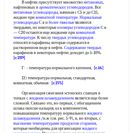
В нефтях присутствует множество
метановых
,
нафтеновых и
ароматических углеводородов
. Все
метановые углеводороды
, начиная с С5 и до С15,
жидкие при
комнатной температуре
.
Нормальные
углеводороды
С в и
более тяжелые
являются
твердыми, но некоторые
изомеры углеводородов
С в
— С20 остаются еще жидкими при
комнатной
температуре
. К числу
твердых углеводородов
относятся парафины, которые содержатся в
растворенном виде в нефти.
Содержание твердых
парафинов в некоторых нефтях доходит до 5-10%.
[c.239]
Г- - температура нормального кипения,
[c.16]
I2) температура нормальная, стандартная,
комнатная, обычная
[c.275]
Организация сжигания эстонских сланцев в
топках с
жидким шлакоудалением
является еще более
сложной. Связано это, во-первых, с обогащением
шлака окисью кальция, ка к компонентом,
повышающим температуру нормального
жидкого
шлакоудаления
/н.ж (см. рис. 5-9), и, во-вторых, с
высокими температурами
продуктов сгорания
,
которые необходимы для организации
жидкого