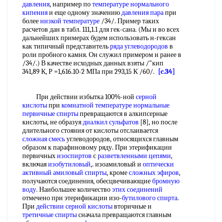
давления
, например по
температуре нормального
кипения
и еще одному значению
давления пара
при
более
низкой температуре
/34/. Пример таких
расчетов дан в табл. 111,1.1 для гек-сана. (Мы и во всех
дальнейших примерах будем использовать н-гексан
как типичный представитель
ряда углеводородов
в
роли пробного камня. Он служил примером и ранее в
/34/.) В качестве исходных данных взяты /"кип
341,89 К, Р =1,616.10-2 МПа при 293,15 К /60/.
[c.34]
При действии избытка 100%-ной
серной
кислоты
при
комнатной температуре
нормальные
первичные спирты
превращаются в алкипсерные
кислоты, не образуя
диалкил сульфатов
[8], но после
длительного стояния от кислоты отслаивается
сложная смесь
углеводородов, относящихся главным
образом к парафиновому ряду. При этерификации
первичных
изоспиртов
с
разветвленными цепями
,
включая
изобутиловый
,. изоамиловый и
оптически
активный амиловый спирты
, кроме
сложных эфиров
,
получаются соединения, обесцвечивающие
бромную
воду
. Наибольшее количество
этих соединений
отмечено при этерификации изо-
бутилового спирта
.
При
действии серной кислоты
вторичные и
третичные спирты
сначала превращаются главным