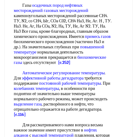
Газы
осадочных пород
нефтяных
месторождений газовых месторождений
каменноугольных месторождений рассеянные СН4.
ТУ, N2, со СН4, Ыг, СОа С02, СН4 НаЗ, Не, Аг. Н , ТУ.
НаЗ. Не, Аг, На СОа, N2, На, ТУ, Не, Аг N2. ТУ, На.
НаЗ Все газы, кроме благородных, главным образом
химического происхождения. Имеется
примесь газов
биохимического происхождения (частично НаЗ и
др.). На значительных глубинах при
повышенной
температуре
нормальная деятельность
микроорганизмов прекращается и
биохимические
газы
здесь отсутствуют
[c.252]
Автоматическое регулирование температуры
.
Для
эффективной работы
дегидратора
требуется
поддержание
постоянной
рабочей температуры
. При
колебаниях температуры
, в особенности при
поднятии её значительно выше температуры
нормального рабочего режима, может происходить
выделение газа
, растворённого в нефти, что
отрицательно отражается на работе дегидратора.
[c.116]
Для рассматриваемого нами вопроса весьма
важное значение имеет присутствие в
нефтях
алканов
с
высокой температурой
плавления, которая