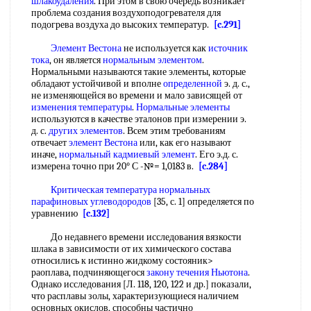
шлакоудаления
. При этом в свою очередь возникает
проблема создания воздухоподогревателя для
подогрева воздуха до высоких температур.
[c.291]
Элемент Вестона
не используется как
источник
тока
, он является
нормальным элементом
.
Нормальными называются такие элементы, которые
обладают устойчивой и вполне
определенной
э. д. с.,
не изменяющейся во времени и мало зависящей от
изменения температуры
.
Нормальные элементы
используются в качестве эталонов при измерении э.
д. с.
других элементов
. Всем этим требованиям
отвечает
элемент Вестона
или, как его называют
иначе,
нормальный кадмиевый элемент
. Его э.д. с.
измерена точно при 20° С -№= 1,0183 в.
[c.284]
Критическая температура
нормальных
парафиновых углеводородов
[35, с. 1] определяется по
уравнению
[c.132]
До недавнего времени исследования вязкости
шлака в зависимости от их химического состава
относились к истинно жидкому состояник>
раоплава, подчиняющегося
закону течения Ньютона
.
Однако исследования [Л. 118, 120, 122 и др.] показали,
что расплавы золы, характеризующиеся наличием
основных окислов, способны частично