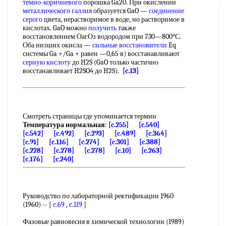
темно-коричневого
порошка Ga20. При окислении
металлического галлия
образуется GaO —
соединение
серого
цвета, нерастворимое в воде, но растворимое в
кислотах. GaO можно
получить
также
восстановлением ОагОз водородом при 730—800°С.
Оба низших окисла —
сильные восстановители
Eq
системы Ga +/Ga + равен —0,65 в) восстанавливают
серную кислоту
до H2S (GaO только частично
восстанавливает H2SO4 до H2S).
[c.13]
Смотреть страницы где упоминается термин
Температура нормальная
:
[c.255]
[c.540]
[c.542]
[c.492]
[c.293]
[c.489]
[c.364]
[c.91]
[c.116]
[c.274]
[c.301]
[c.388]
[c.228]
[c.278]
[c.278]
[c.10]
[c.263]
[c.176]
[c.240]
Руководство по лабораторной ректификации 1960
(1960) -- [
c.69
,
c.119
]
Фазовые равновесия в химической технологии (1989)