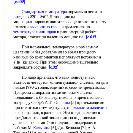
[c.509]
Стандартная температура
нормально лежит в
пределах 320—340°. Детонацию на
многоцилиндровых двигателях оценивают по цвету
пламени
выхлопных газов
и дымлению, по
температуре цилиндров
и равномерной работе
мотора, а также по падению мощнос ти.
[c.612]
При нормальной температуре, нормальном
цавлении и без добавления во время цроцессг-
каких-либо компонентов используют встряхи-г а
а)1н (качалки). При этом необходимо тщательно
закреплять сосуды.
[c.32]
Но надо признать, что всю полноту и всю
важность четвертой концептуальной системы тогда, в
начале 1970-х годов, еще никто себе не представлял.
Процессы саморазвития химических систем,
подводящие к биогенезу, невольно представлялись
тогда в духе идей А. И.
Опарина
[5] протекающими
при невысоких температурах,
нормальном давлении
и, как правило, в растворах. Эти представления о
предбиологической эволюции господствовали
длительное время. Они получили поддержку в
работах М.
Кальвина
[6], Дж. Бериала [7], А. А.
Татаева [8] и других исследователей. Химия