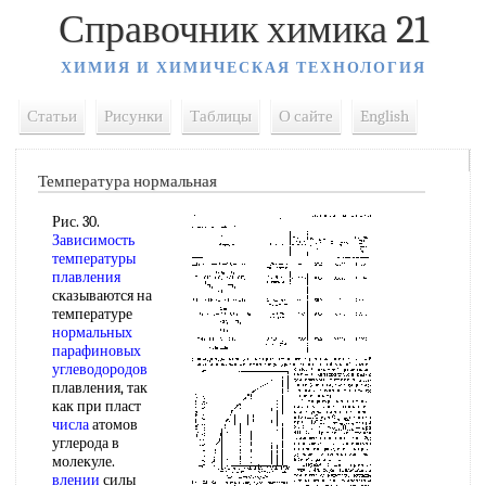
Справочник химика 21
ХИМИЯ И ХИМИЧЕСКАЯ ТЕХНОЛОГИЯ
Статьи
Рисунки
Таблицы
О сайте
English
Температура нормальная
Рис. 30.
Зависимость
температуры
плавления
сказываются на
температуре
нормальных
парафиновых
углеводородов
плавления, так
как при пласт
числа
атомов
углерода в
молекуле.
влении
силы