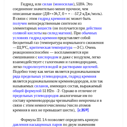
Гидрид, или
силан
(
моносилан
), 51Н4. Это
соединение значительно менее прочное, чем
описанные выше (ДЯ=+34,7, 0 = = - -57,2 кДж/моль).
В связи с этим
гидрид кремния
ис может быть
получен
непосредственным синтезом из
элементарных
вешеств
(он получается при
действии
соляной кислоты
на
силид магния
). При
обычных
условиях
гидрид кремния
представляет собой
бесцветный газ (температура нормального сжижения
—111,9°С,
критическая температура
—3 С). Очень
реакциоиноспособен — воспламеняется ири
смешивании с
кислородом
и даже с воздухом, легко
взаимодействует с галогенами и галоводородами,
легко
гидролизуется водой
и
растворами щелочей
.
Подобно тому как метан является родоначальником
ряда
предельных углеводородов
,
гидрид кремния
является родоначальником кремневодородов, или так
называемых
силанов
, имеющих состав, выражаемый
общей формулой
51 Н2п- -2- Однако в отличие от
предельных углеводородов
аналогичные им по
составу кремневодороды чрезвычайно иенрочны и в
связи с этим немногочисленны (число атомов
кремния в них не превышает шести),
[c.359]
Формула III. 1.4 позволяет определять кривую
давления насыщенных паров
по двум значениям