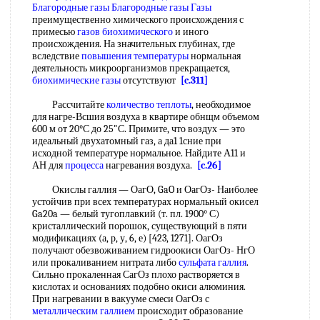
Благородные газы Благородные
газы Газы
преимущественно химического происхождения с
примесью
газов биохимического
и иного
происхождения. На значительных глубинах, где
вследствие
повышения температуры
нормальная
деятельность микроорганизмов прекращается,
биохимические газы
отсутствуют
[c.311]
Рассчитайте
количество теплоты
, необходимое
для нагре-Всшия воздуха в квартире обнщм объемом
600 м от 20°С до 25"С. Примите, что воздух — это
идеальный двухатомный газ, а да1 1сние при
исходной температуре нормальное. Найдите А11 и
АН для
процесса
нагревания воздуха.
[c.26]
Окислы галлия — ОагО, GaO и ОагОз- Наиболее
устойчив при всех температурах нормальный окисел
Ga20a — белый тугоплавкий (т. пл. 1900° С)
кристаллический порошок, существующий в пяти
модификациях (а, р, у, 6, е) [423, 1271]. ОагОз
получают обезвоживанием гидроокиси ОагОз- НгО
или прокаливанием нитрата либо
сульфата галлия
.
Сильно прокаленная СагОз плохо растворяется в
кислотах и основаниях подобно окиси алюминия.
При нагревании в вакууме смеси ОагОз с
металлическим галлием
происходит образование