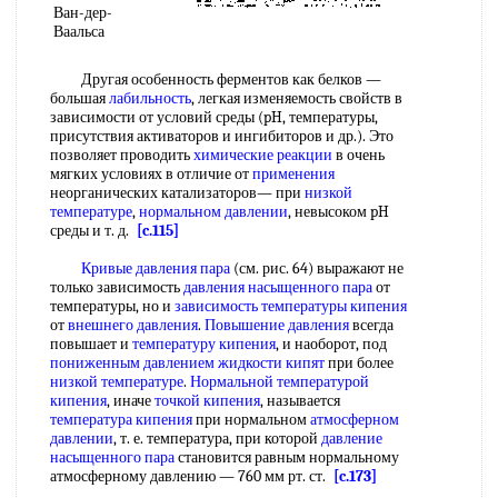
Ван-дер-
Ваальса
Другая особенность ферментов как белков —
большая
лабильность
, легкая изменяемость свойств в
зависимости от условий среды (pH, температуры,
присутствия активаторов и ингибиторов и др.). Это
позволяет проводить
химические реакции
в очень
мягких условиях в отличие от
применения
неорганических катализаторов— при
низкой
температуре
,
нормальном давлении
, невысоком pH
среды и т. д.
[c.115]
Кривые давления пара
(см. рис. 64) выражают не
только зависимость
давления насыщенного пара
от
температуры, но и
зависимость температуры кипения
от
внешнего давления
.
Повышение давления
всегда
повышает и
температуру кипения
, и наоборот, под
пониженным давлением
жидкости кипят
при более
низкой температуре
.
Нормальной температурой
кипения
, иначе
точкой кипения
, называется
температура кипения
при нормальном
атмосферном
давлении
, т. е. температура, при которой
давление
насыщенного пара
становится равным нормальному
атмосферному давлению — 760 мм рт. ст.
[c.173]