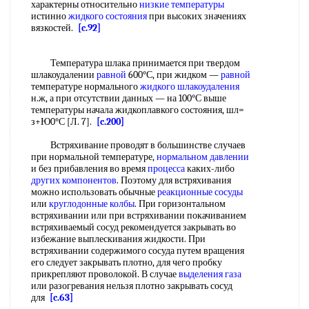
характерны относительно
низкие температуры
истинно
жидкого состояния
при высоких значениях
вязкостей.
[c.92]
Температура шлака принимается при твердом
шлакоудалении
равной
600°С, при жидком —
равной
температуре нормального
жидкого шлакоудаления
н.ж, а при отсутствии данных — на 100°С выше
температуры начала жидкоплавкого состояния, шл=
з+Ю0°С [Л. 7].
[c.200]
Встряхивание проводят в большинстве случаев
при нормальной температуре,
нормальном давлении
и без прибавления во время
процесса
каких-либо
других компонентов
. Поэтому для встряхивания
можно использовать обычные
реакционные сосуды
или
круглодонные колбы
. При горизонтальном
встряхивании или при встряхивании покачиванием
встряхиваемый сосуд рекомендуется закрывать во
избежание выплескивания жидкости. При
встряхивании содержимого сосуда путем вращения
его следует закрывать плотно, для чего пробку
прикрепляют проволокой. В случае
выделения газа
или разогревания нельзя плотно закрывать сосуд
для
[c.63]