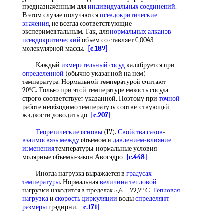
предназначенным для
индивидуальных соединений
.
В этом случае получаются
псевдокритические
значения
, не всегда соответствующие
экспериментальным. Так, для
нормальных алканов
псевдокритический
объем со ставляет 0,0043
молекулярной массы.
[c.189]
Каждый
измерительный сосуд
калибруется при
определенной
(обычно указанной на нем)
температуре. Нормальной температурой считают
20°С. Только при этой температуре емкость сосуда
строго соответствует указанной. Поэтому при
точной
работе необходимо температуру соответствующей
жидкости доводить до
[c.207]
Теоретические основы
(IV).
Свойства газов
-
взаимосвязь между
объемом и
давлением-влияние
изменения
температуры-нормальные условия-
молярные объемы-закон Авогадро
[c.468]
Иногда нагрузка выражается в
градусах
температуры
. Нормальная
величина тепловой
нагрузки находится в пределах 5,6—22,2° С.
Тепловая
нагрузка
и
скорость циркуляции
воды
определяют
размеры
градирни.
[c.171]