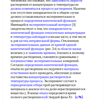
Физически это означает, что
зависимость скорости
растворения от концентрации и температуры не
должна изменяться
в
процессе растворения
. Наличие
или отсутствие инвариантности в общем случае
должно устанавливаться экспериментально в
процессе
определения кинетической функции
.
Имеющийся
экспериментальный материал
[3]
свидетельствует о том, что
инвариантность
кинетической функции
относительно концентрации
и
температуры наблюдается
весьма часто, в том числе
и для
частиц неправильной формы
. Отклонения
экспериментальных данных
от
кривой единой
кинетической функции
(рис. 2.6) в
области малых
величин у и
значениях времени
, близких к полному
времени растворения, становятся сравнимыми с
погрешностями экспериментальных
измерений.
Согласно
определению кинетической функции
,
опыты по растворению исследуемого
материала
естественнее
всего проводить, обеспечив условие
постоянства
концентрации растворителя
и
температуры процесса
. Эксперимент состоит в
периодическом отборе
проб растворяющегося
материала и анализе его на долю нерастворившегося
вещества у. В конце
опыта
определяется время
полного растворения
всей
твердой фазы Хт-
[c.96]