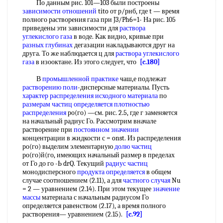
По данным рис. 101—103 были построены
зависимости отношений
tito от р/рнб, где t — время
полного растворения газа при J3/Ph6=1- На рис. 105
приведены эти зависимости для
раствора
углекислого газа
в воде. Как видно, кривые при
разных глубинах
дегазации накладываются друг на
друга. То же наблюдается ц для
раствора углекислого
газа
в изооктане. Из этого следует, что
[c.180]
В
промышленной практике
чаш,е подлежат
растворению поли
-дисперсные материалы. Пусть
характер распределения
исходного материала
по
размерам частиц определяется
плотностью
распределения
ро(го) —см. рис. 2.5, где г заменяется
на начальный радиус Го. Рассмотрим вначале
растворение при
постоянном значении
концентрации в жидкости с = onst. Из распределения
ро(го) выделим элементарную
долю частиц
ро(го)й(го, имеющих начальный размер в пределах
от Го до го -Ь drQ. Текущий
радиус частиц
монодисперсного
продукта определяется
в общем
случае соотношением (2.11), а для
частного случая
Nu
= 2 — уравнением (2.14). При этом текущее
значение
массы
материала с начальным радиусом Го
определяется равенством (2.17), а время полного
растворения— уравнением (2.15).
[c.92]