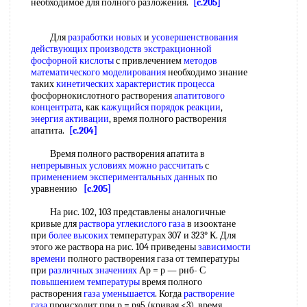
необходимое для полного разложения.
[c.205]
Для
разработки новых
и
усовершенствования
действующих
производств экстракционной
фосфорной кислоты
с привлечением
методов
математического моделирования
необходимо знание
таких
кинетических характеристик процесса
фосфорнокислотного растворения
апатитового
концентрата
, как
кажущийся порядок реакции
,
энергия активации
, время полного растворения
апатита.
[c.204]
Время полного растворения апатита в
непрерывных условиях
можно рассчитать
с
применением экспериментальных данных
по
уравнению
[c.205]
На рис. 102, 103 представлены аналогичные
кривые для
раствора углекислого газа
в изооктане
при
более высоких
температурах 307 и 323° К. Для
этого же раствора на рис. 104 приведены
зависимости
времени
полного растворения газа от температуры
при
различных значениях
Ар = р — рнб- С
повышением температуры
время полного
растворения
газа уменьшается
. Когда
растворение
газа
происходит при р = ря5 (кривая <3), время