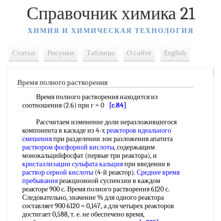
Справочник химика 21
ХИМИЯ И ХИМИЧЕСКАЯ ТЕХНОЛОГИЯ
Статьи
Рисунки
Таблицы
О сайте
English
Время полного растворения
Время полного растворения находится из
соотношения (2.6) при г = 0
[c.84]
Рассчитаем изменение доли неразложившегося
компонента в каскаде из 4-х
реакторов идеального
смешения
при разделении зон разложения апатита
раствором фосфорной кислоты
, содержащим
монокальцийфосфат (первые три реактора), и
кристаллизации сульфата кальция
при введении в
раствор серной кислоты
(4-й реактор).
Среднее время
пребывания
реакционной суспензии в каждом
реакторе 900 с. Время полного растворения 6120 с.
Следовательно, значение % для одного реактора
составляет 900 6120 = 0,147, а для четырех реакторов
достигает 0,588, т. е. не обеспечено время,