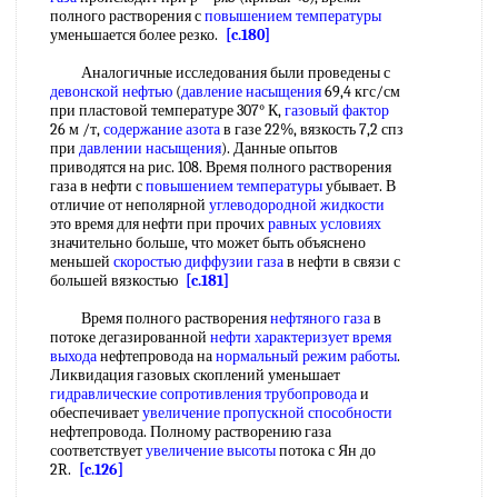
полного растворения с
повышением температуры
уменьшается более резко.
[c.180]
Аналогичные исследования были проведены с
девонской нефтью
(
давление насыщения
69,4 кгс/см
при пластовой температуре 307° К,
газовый фактор
26 м /т,
содержание азота
в газе 22%, вязкость 7,2 спз
при
давлении насыщения
). Данные опытов
приводятся на рис. 108. Время полного растворения
газа в нефти с
повышением температуры
убывает. В
отличие от неполярной
углеводородной жидкости
это время для нефти при прочих
равных условиях
значительно больше, что может быть объяснено
меньшей
скоростью диффузии газа
в нефти в связи с
большей вязкостью
[c.181]
Время полного растворения
нефтяного газа
в
потоке дегазированной
нефти характеризует
время
выхода
нефтепровода на
нормальный режим работы
.
Ликвидация газовых скоплений уменьшает
гидравлические сопротивления трубопровода
и
обеспечивает
увеличение пропускной способности
нефтепровода. Полному растворению газа
соответствует
увеличение высоты
потока с Ян до
2R.
[c.126]