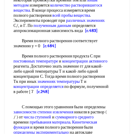
некоторые промежутки времени тем или
иным
методом
измеряется
количество растворившегося
вещества
. В конце процесса измеряется время
полного растворения
всей
пробы вещества
.
Эксперименты проводят при
различных значениях
С/, и Г. По
полученным данным
определяется
аппроксимационная зависимость вида
[c.483]
Время полного растворения соответствует
значению у = 0
[c.484]
Время полного растворения продукта С при
постоянных температуре
и
концентрации активного
реагента. Достаточно знать значение гг для какой-
либо одной температуры Т и какой-либо одной
концентрации С. Тогда время полного растворения
Тк при иных
значениях температуры
Т и
концентрации определяется
по формуле, полученной
в работе [ 7
[c.248]
С помощью этого уравнения были определены
зависимости степени извлечения
никеля в раствор (
/ ) от
числа ступеней
и
суммарного среднего
времени
пребывания материала
.
Кинетическая
функция
и время полного растворения были
определены экспериментально
на автоклаве