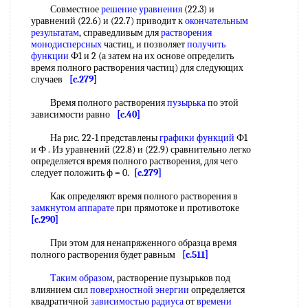
Совместное
решение уравнения
(22.3) и
уравнений (22.6) и (22.7) приводит к
окончательным
результатам
, справедливым для
растворения
монодисперсных
частиц, и позволяет
получить
функции
Ф1 и 2 (а затем на их основе определить
время полного растворения частиц) для следующих
случаев
[c.279]
Время полного растворения
пузырька
по этой
зависимости равно
[c.40]
На рис. 22-1 представлены
графики функций
Ф1
и Ф . Из уравнений (22.8) и (22.9) сравнительно легко
определяется время полного растворения, для чего
следует положить ф = 0.
[c.279]
Как определяют время полного растворения в
замкнутом аппарате
при прямотоке и противотоке
[c.290]
При этом для ненапряженного образца время
полного растворения будет равным
[c.511]
Таким образом
, растворение пузырьков под
влиянием сил
поверхностной энергии
определяется
квадратичной
зависимостью радиуса
от
времени