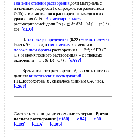
значение
степени растворения
доли материала с
начальным радиусом Го определяется равенством
(2.16), а время полного растворения находится из
уравнения (2.14).
Элементарная масса
рассматриваемой доли Ро (/-g) dr dM = M (l— (r ) dr ,
где
[c.103]
На
основе распределения
(8.22)
можно получить
(здесь без вывода)
связь между
временем и
положением фронта
растворения т = - 2if)/ fiDR (T -
С )) и время полного растворения ( = Е) твердых
включений = .r V(6-D( - С/)).
[c.487]
Время полного растворения 6, рассчитанное по
данншл
кинетических исследований
Г.Н.Доброхотова (8 , оказалось х)авным 0,46 часа.
[c.263]
Смотреть страницы где упоминается термин
Время
полного растворения
:
[c.180]
[c.84]
[c.30]
[c.103]
[c.114]
[c.185]