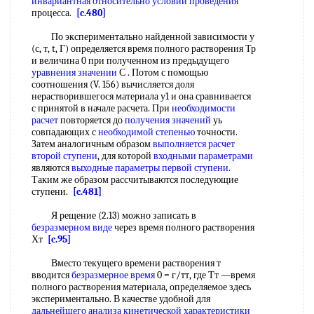
инвариантная относительно
условий проведения
процесса.
[c.480]
По экспериментально найденной зависимости у
(с, т, t, Г) определяется время полного растворения Тр
и величина 0 при полученном из предыдущего
уравнения значении
С . Потом с помощью
соотношения (V. 156) вычисляется доля
нерастворившегося материала у1 и она сравнивается
с принятой в начале расчета. При
необходимости
расчет
повторяется до
получения значений
уь
совпадающих с
необходимой степенью
точности.
Затем аналогичным образом
выполняется расчет
второй ступени
, для которой
входными параметрами
являются
выходные параметры
первой ступени
.
Таким же образом рассчитываются последующие
ступени.
[c.481]
Я рещение (2.13) можно записать в
безразмерном виде
через время полного растворения
Хт
[c.95]
Вместо текущего времени растворения т
вводится
безразмерное время
0 = г/тт, где Тт —время
полного растворения материала, определяемое здесь
экспериментально. В качестве удобной для
дальнейшего анализа
кинетической характеристики