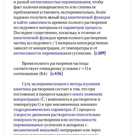
и разной
интенсивностью перемешивания
, чтобы
факт наличия инвариантности или степень ее
приближения установить экспериментально, более
надежно получить явный вид
кинетической функции
и
найти зависимость
времени полного растворения
исследуемого материала от
параметров процесса
.
Последнее существенно, поскольку в отличие от
кинетической функции
время полного растворения
частиц исследуемого / 1 материала непосредственно
зависит от концентрации, от температуры и от
интенсивности перемешивания
суспензии.
[c.109]
Время полного растворения частицы
соответствует очевидному условию г = О в
соотношении (8.6)
[c.476]
Суть
экспериментального метода изучения
кинетики
растворения состоит в том, что при
постоянных в процессе каждого
опыта
значениях
концентрации
(С ) компонента в растворителе и
температуры t) и при неизмененных внешних
гидродинамических параметрах
(Г) процесса
(
скорости движения растворителя
относительно
поверхности
растворения или
интенсивности
перемешивания
суспензии в аппаратах с
механической мешалкой
) непрерывно или через