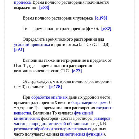
процесса
. Время полного растворения подчиняется
выражению
[c.33]
Время полного растворения пузырька
[c.193]
Тв — время полного растворения (ф = 0).
[c.32]
Определить время полного растворения для
условий прямотока
и противотока (а = Ск/Са = 0,8).
[c.61]
Выполним также интегрирование в пределах от
О до Т , где — время полного растворения —
величина конечная, если С1 С
[c.77]
Отсюда следует, что время полного растворения
(г = 0) составляет
[c.478]
При
обработке опытных
данных удобно вместо
времени растворения X ввести
безразмерное время
0
= т/тр, где Тр —время полного растворения
твердого
вещества
. Величина Тр является
функцией
кинетических
факторов (состава раствора,
размеров
частиц
,
гидродинамической обстановки
и т. д.). В
результате обработки экспериментальных
данных
часто получается единая
кинетическая функция
),