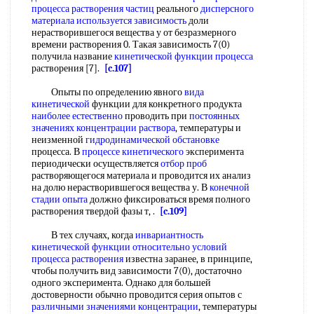
процесса
растворения частиц
реального
дисперсного
материала
используется зависимость
доли
нерастворившегося вещества у от безразмерного
времени растворения 0. Такая зависимость 7(0)
получила название
кинетической функции процесса
растворения [7].
[c.107]
Опыты по определению явного
вида
кинетической
функции для конкретного продукта
наиболее естественно
проводить при
постоянных
значениях
концентрации раствора
, температуры и
неизменной
гидродинамической обстановке
процесса. В
процессе кинетического
эксперимента
периодически осуществляется
отбор проб
растворяющегося материала и проводится их анализ
на долю нерастворившегося вещества у. В
конечной
стадии
опыта
должно фиксироваться время полного
растворения твердой фазы т, .
[c.109]
В тех случаях, когда
инвариантность
кинетической функции
относительно условий
процесса растворения
известна заранее, в принципе,
чтобы получить вид зависимости 7(0), достаточно
одного эксперимента. Однако для большей
достоверности обычно проводится серия опытов с
различными значениями концентрации
, температуры