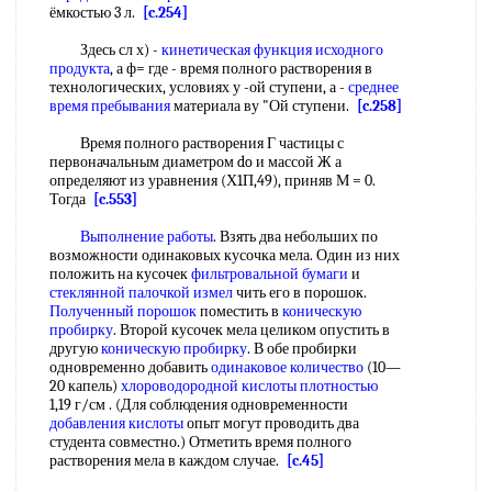
ёмкостью 3 л.
[c.254]
Здесь сл х) -
кинетическая функция
исходного
продукта
, а ф= где - время полного растворения в
технологических, условиях у -ой ступени, а -
среднее
время пребывания
материала ву "Ой ступени.
[c.258]
Время полного растворения Г частицы с
первоначальным диаметром do и массой Ж а
определяют из уравнения (Х1П,49), приняв М = 0.
Тогда
[c.553]
Выполнение работы
. Взять два небольших по
возможности одинаковых кусочка мела. Один из них
положить на кусочек
фильтровальной бумаги
и
стеклянной палочкой
измел
чить его в порошок.
Полученный порошок
поместить в
коническую
пробирку
. Второй кусочек мела целиком опустить в
другую
коническую пробирку
. В обе пробирки
одновременно добавить
одинаковое количество
(10—
20 капель)
хлороводородной кислоты плотностью
1,19 г/см . (Для соблюдения одновременности
добавления кислоты
опыт могут проводить два
студента совместно.) Отметить время полного
растворения мела в каждом случае.
[c.45]