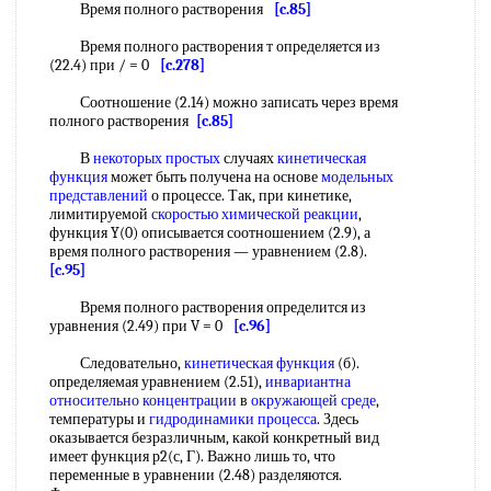
Время полного растворения
[c.85]
Время полного растворения т определяется из
(22.4) при / = 0
[c.278]
Соотношение (2.14) можно записать через время
полного растворения
[c.85]
В
некоторых простых
случаях
кинетическая
функция
может быть получена на основе
модельных
представлений
о процессе. Так, при кинетике,
лимитируемой
скоростью химической реакции
,
функция Y(0) описывается соотношением (2.9), а
время полного растворения — уравнением (2.8).
[c.95]
Время полного растворения определится из
уравнения (2.49) при V = 0
[c.96]
Следовательно,
кинетическая функция
(б).
определяемая уравнением (2.51),
инвариантна
относительно концентрации
в
окружающей среде
,
температуры и
гидродинамики процесса
. Здесь
оказывается безразличным, какой конкретный вид
имеет функция р2(с, Г). Важно лишь то, что
переменные в уравнении (2.48) разделяются.