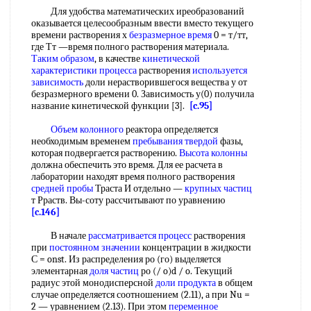
Для удобства математических иреобразований
оказывается целесообразным ввести вместо текущего
времени растворения х
безразмерное время
0 = т/тт,
где Тт —время полного растворения материала.
Таким образом
, в качестве
кинетической
характеристики процесса
растворения
используется
зависимость
доли нерастворившегося вещества у от
безразмерного времени 0. Зависимость у(0) получила
название кинетической функции [3].
[c.95]
Объем колонного
реактора определяется
необходимым временем
пребывания твердой
фазы,
которая подвергается растворению.
Высота колонны
должна обеспечить это время. Для ее расчета в
лаборатории находят время полного растворения
средней пробы
Траста И отдельно —
крупных частиц
т Рраств. Вы-соту рассчитывают по уравнению
[c.146]
В начале
рассматривается процесс
растворения
при
постоянном значении
концентрации в жидкости
С = onst. Из распределения ро (го) выделяется
элементарная
доля частиц
ро (/ o)d / o. Текущий
радиус этой монодисперсной
доли продукта
в общем
случае определяется соотношением (2.11), а при Nu =
2 — уравнением (2.13). При этом
переменное