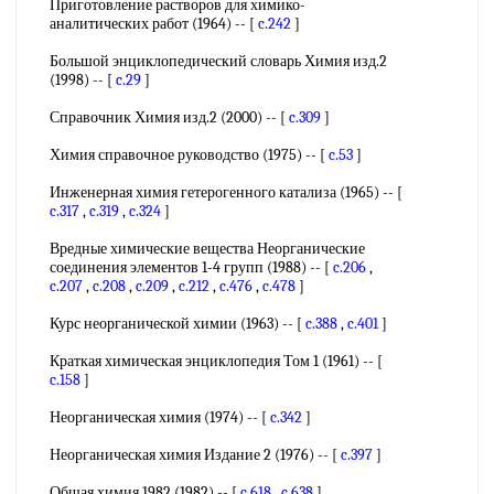
Приготовление растворов для химико-
аналитических работ (1964) -- [
c.242
]
Большой энциклопедический словарь Химия изд.2
(1998) -- [
c.29
]
Справочник Химия изд.2 (2000) -- [
c.309
]
Химия справочное руководство (1975) -- [
c.53
]
Инженерная химия гетерогенного катализа (1965) -- [
c.317
,
c.319
,
c.324
]
Вредные химические вещества Неорганические
соединения элементов 1-4 групп (1988) -- [
c.206
,
c.207
,
c.208
,
c.209
,
c.212
,
c.476
,
c.478
]
Курс неорганической химии (1963) -- [
c.388
,
c.401
]
Краткая химическая энциклопедия Том 1 (1961) -- [
c.158
]
Неорганическая химия (1974) -- [
c.342
]
Неорганическая химия Издание 2 (1976) -- [
c.397
]
Общая химия 1982 (1982) -- [
c.618
,
c.638
]