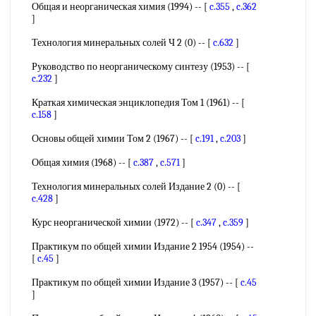
Общая и неорганическая химия (1994) -- [
c.355
,
c.362
]
Технология минеральных солей Ч 2 (0) -- [
c.632
]
Руководство по неорганическому синтезу (1953) -- [
c.232
]
Краткая химическая энциклопедия Том 1 (1961) -- [
c.158
]
Основы общей химии Том 2 (1967) -- [
c.191
,
c.203
]
Общая химия (1968) -- [
c.387
,
c.571
]
Технология минеральных солей Издание 2 (0) -- [
c.428
]
Курс неорганической химии (1972) -- [
c.347
,
c.359
]
Практикум по общей химии Издание 2 1954 (1954) --
[
c.45
]
Практикум по общей химии Издание 3 (1957) -- [
c.45
]