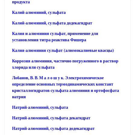
продукта
Калий-алюминий, сульфата
Калий-алюминий, сульфата додекагидрат
Калия и алюминия сульфат, применение для
установления титра реактива Фишера
Калия-алюминия сульфат (алюмокалиевые квасцы)
Коррозия алюминия, частично погруженного в раствор
хлорида или сульфата
Лобанов, В. В. М а л о ш у к. Электрохимическое
определение основных термодинамических констант
кристаллогидратов сульфата алюминия и ортофосфата
натрия
Натрий-алюминий, сульфата
Натрий-алюминий, сульфата декагидрат
Натрий-алюминий, сульфата додекагидрат