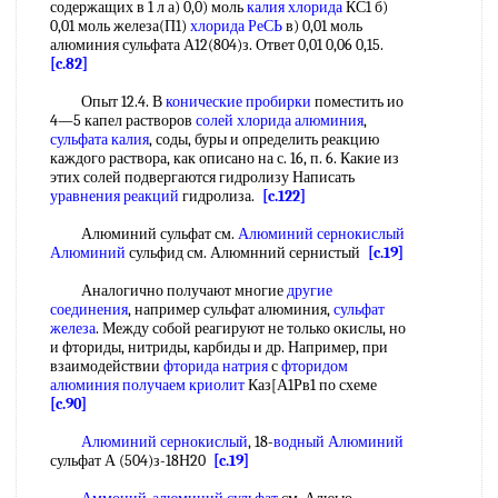
содержащих в 1 л а) 0,0) моль
калия хлорида
КС1 б)
0,01 моль железа(П1)
хлорида
РеСЬ
в) 0,01 моль
алюминия сульфата А12(804)з. Ответ 0,01 0,06 0,15.
[c.82]
Опыт 12.4. В
конические пробирки
поместить ио
4—5 капел растворов
солей хлорида алюминия
,
сульфата калия
, соды, буры и определить реакцию
каждого раствора, как описано на с. 16, п. 6. Какие из
этих солей подвергаются гидролизу Написать
уравнения реакций
гидролиза.
[c.122]
Алюминий сульфат см.
Алюминий сернокислый
Алюминий
сульфид см. Алюмнний сернистый
[c.19]
Аналогично получают многие
другие
соединения
, например сульфат алюминия,
сульфат
железа
. Между собой реагируют не только окислы, но
и фториды, нитриды, карбиды и др. Например, при
взаимодействии
фторида натрия
с
фторидом
алюминия
получаем
криолит
Каз[А1Рв1 по схеме
[c.90]
Алюминий сернокислый
, 18-
водный Алюминий
сульфат А (504)з-18Н20
[c.19]