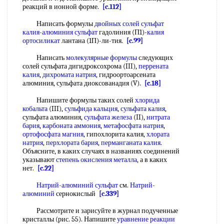
реакций в ионной форме.
[c.112]
Написать формулы
двойных солей
сульфат
калия-алюминия сульфат
гадолиния (П1)-
калия
ортосиликат
лантана (1П)-ли-тия.
[c.99]
Написать
молекулярные формулы
следующих
солей сульфата дигидроксохрома (III),
перрената
калия
,
дихромата натрия
, гидроортоарсената
алюминия, сульфата диоксованадия (V).
[c.18]
Напишите формулы таких солей
хлорида
кобальта
(III),
сульфида кальция
,
сульфата калия
,
сульфата алюминия,
сульфата железа
(II),
нитрата
бария
,
карбоната аммония
,
метафосфата натрия
,
ортофосфата магния
, гипохлорита калия,
хлората
натрия
,
перхлората бария
,
перманганата калия
.
Объясните, в каких случаях в названиях соединений
указывают
степень окисления металла
, а в каких
нет.
[c.22]
Натрий-алюминий сульфат
см.
Натрий-
алюминий
сернокислый
[c.339]
Рассмотрите и зарисуйте в журнал подученные
кристаллы (рис. 55). Напишите
уравнение реакции