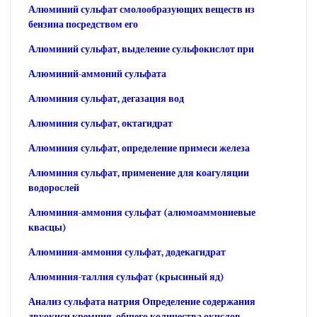
Алюминий сульфат смолообразующих веществ из
бензина посредством его
Алюминий сульфат, выделение сульфокислот при
Алюминий-аммоний сульфата
Алюминия сульфат, дегазация вод
Алюминия сульфат, октагидрат
Алюминия сульфат, определение примеси железа
Алюминия сульфат, применение для коагуляции
водорослей
Алюминия-аммония сульфат (алюмоаммониевые
квасцы)
Алюминия-аммония сульфат, додекагидрат
Алюминия-таллия сульфат (крысиный яд)
Анализ сульфата натрия Определение содержания
двуокиси кремния, общего количества окислов