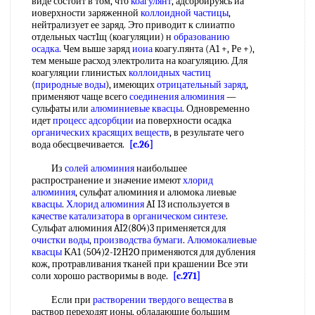
виде состоит в том, что
коагулянт
, адсорбируясь иа
иоверхности заряженной
коллоидной частицы
,
нейтрализует ее заряд. Это приводит к слииатпо
отдельных част1щ (коагуляции) н
образованию
осадка
. Чем выше заряд
иоиа
коагу.пянта (А1 +, Ре +),
тем меньше расход электролита на коагуляцию. Для
коагуляции глинистых
коллоидных частиц
(
природные воды
), имеющих
отрицательный заряд
,
применяют чаще всего
соединения алюминия
—
сульфаты или
алюминиевые квасцы
. Одновременно
идет
процесс адсорбции
иа поверхности осадка
органических красящих веществ
, в результате чего
вода обесцвечивается.
[c.26]
Из
солей алюминия
наибольшее
распространение и значение имеют
хлорид
алюминия
, сульфат алюминия и алюмока лиевые
квасцы
.
Хлорид алюминия
AI I3 используется в
качестве катализатора
в
органическом синтезе
.
Сульфат алюминия AI2(804)3 применяется для
очистки воды
,
производства бумаги
.
Алюмокалиевые
квасцы
КА1 (504)2-I2H2O применяются для дубления
кож, протравливания тканей при крашении Все эти
соли хорошо растворимы в воде.
[c.271]
Если при
растворении твердого вещества
в
раствор переходят ионы, обладающие большим