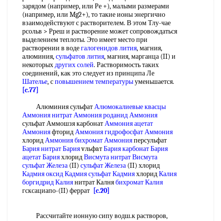
зарядом (например, или Ре +), малыми размерами
(например, или Mg2+), то такие ионы энергично
взаимодействуют с растворителем. В этом Тлу-чае
рсольв > Рреш и растворение может сопровождаться
выделением теплоты. Это имеет место при
растворении в воде
галогенидов лития
, магния,
алюминия,
сульфатов лития
, магния, марганца (II) и
некоторых
других солей
. Растворимость таких
соединений, как это следует из принципа Ле
Шателье
, с
повышением температуры
уменьшается.
[c.77]
Алюминия сульфат
Алюмокалиевые квасцы
Аммония нитрат Аммония
роданид Аммония
сульфат Аммошзя карбонат
Аммония ацетат
Аммония
фторид
Аммония гидрофосфат Аммония
хлорид
Аммония бихромат Аммония
персульфат
Бария нитрат Бария
vльфaт
Бария карбонат Бария
ацетат Бария
хлорид
Висмута нитрат Висмута
сульфат Железа
(II)
сульфат Железа
(II) хлорид
Кадмия оксид Кадмия
сульфат Кадмия
хлорид
Калия
боргидрид Калия
нитрат Калня
бихромат Калия
гсксациапо-(II) феррат
[c.20]
Рассчитайте ионную сипу водш.к растворов,