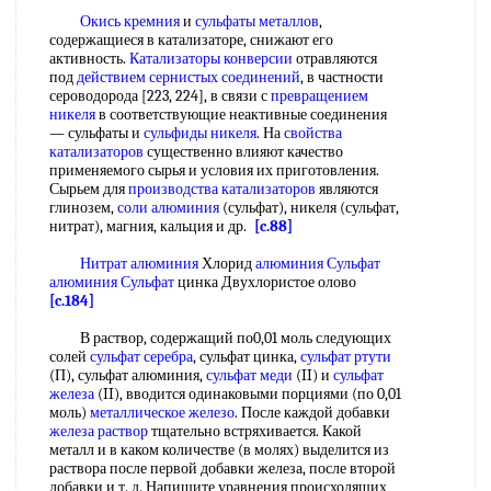
Окись кремния
и
сульфаты металлов
,
содержащиеся в катализаторе, снижают его
активность.
Катализаторы конверсии
отравляются
под
действием сернистых соединений
, в частности
сероводорода [223, 224], в связи с
превращением
никеля
в соответствующие неактивные соединения
— сульфаты и
сульфиды никеля
. На
свойства
катализаторов
существенно влияют качество
применяемого сырья и условия их приготовления.
Сырьем для
производства катализаторов
являются
глинозем,
соли алюминия
(сульфат), никеля (сульфат,
нитрат), магния, кальция и др.
[c.88]
Нитрат алюминия
Хлорид
алюминия Сульфат
алюминия Сульфат
цинка Двухлористое олово
[c.184]
В раствор, содержащий по0,01 моль следующих
солей
сульфат серебра
, сульфат цинка,
сульфат ртути
(П), сульфат алюминия,
сульфат меди
(II) и
сульфат
железа
(II), вводится одинаковыми порциями (по 0,01
моль)
металлическое железо
. После каждой добавки
железа раствор
тщательно встряхивается. Какой
металл и в каком количестве (в молях) выделится из
раствора после первой добавки железа, после второй
добавки и т. д. Напишите уравнения происходящих