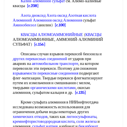
Калий-алюминий сульфат
см. Алюмо-калиевые
квасцы
[c.238]
Азота диоксид Азота оксид
Азотная кислота
Алюминий Алюминия
оксид Алюминия
сульфат
Аминобензол
(анилин)
[c.100]
КВАСЦЫ АЛЮМОАММОНИЙНЫЕ
(
КВАСЦЫ
АЛЮМОАММИАЧНЫЕ, АММОНИЙ-АЛЮМИНИЙ
СУЛЬФАТ)
[c.156]
Описаны случаи взрывов перекисей бензоила и
других перекисных соединений
от ударов при
авариях на
автомобильном транспорте
, на котором
перевозили эти перекиси. Поэтому для снижения
взрываемости
перекисные соединения
подвергают
флег-матизации. Твердые перекиси флегматизируют
путем их измельчения н смешивания с мелом,
твердыми
органическими кислотами
, окисью
алюминия, сульфатом кальция и др.
[c.135]
Кроме сульфата алюминия в НИИнефтеотдача
исследована возможность использования для
ограничения добычи воды некоторых других
химических отходов
, таких как
лигносульфонаты
,
кремнефтористоводородная кислота
,
соли железа
и
алюминия,
сульфат натрия
, карбонат и
бикарбонат