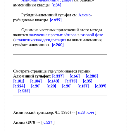
Аммоний-алюминий сульфат
см. Алюыо-
аммонийные квасцы
[c.34]
Рубидий-алюминий сульфат см.
Алюно
-
рубидиевые квасцы
[c.429]
Одним из частгных приложений этого метода
является
получение простых эфиров
в
газовой фазе
(
каталитическая дегидратация
на окиси алюминия,
сульфате алюминия).
[c.260]
Смотреть страницы где упоминается термин
Алюминий сульфат
:
[c.337]
[c.66]
[c.288]
[c.101]
[c.104]
[c.143]
[c.373]
[c.35]
[c.224]
[c.20]
[c.20]
[c.20]
[c.137]
[c.339]
[c.533]
Химический тренажер. Ч.1 (1986) -- [
c.28
,
c.44
]
Химия (1978) -- [
c.527
]