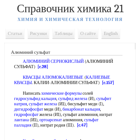
Справочник химика 21
ХИМИЯ И ХИМИЧЕСКАЯ ТЕХНОЛОГИЯ
Статьи
Рисунки
Таблицы
О сайте
English
Алюминий сульфат
АЛЮМИНИЙ СЕРНОКИСЛЫЙ
(АЛЮМИНИЙ
СУЛЬФАТ)
[c.28]
КВАСЦЫ АЛЮМОКАЛИЕВЫЕ
(
КАЛИЕВЫЕ
КВАСЦЫ
. КАЛИИ-АЛЮМИНИИ СУЛЬФАТ)
[c.157]
Написать
химические формулы
солей
гидросульфид кальция
,
сульфид железа
(И),
сульфит
натрия
,
сульфат железа
(И1), бисульфит меди (I),
дигидрофосфат
меди (И),
бикарбонат кальция
,
гидрофосфат
железа (И1), сульфат алюминия, нитрат
лантана
(И1),
ортоарсенат
алюминия,
сульфат
палладия
(II), нитрат родия (III).
[c.47]