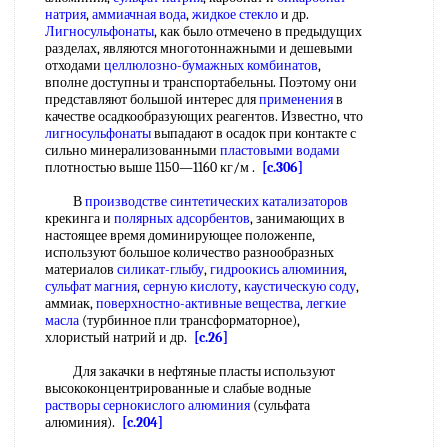
натрия
,
аммиачная вода
,
жидкое стекло
и др.
Лигносульфонаты
, как было отмечено в предыдущих
разделах, являются многотоннажными и дешевыми
отходами
целлюлозно-бумажных комбинатов
,
вполне доступны и транспортабельны. Поэтому они
представляют большой интерес для
применения
в
качестве осадкообразующих реагентов. Известно, что
лигносульфонаты
выпадают в осадок при контакте с
сильно минерализованными
пластовыми водами
плотностью выше 1150—1160 кг/м .
[c.306]
В
производстве синтетических катализаторов
крекинга и
полярных адсорбентов
, занимающих в
настоящее время доминирующее положенпе,
используют большое количество разнообразных
материалов
силикат-глыбу
,
гидроокись алюминия
,
сульфат магния
,
серную кислоту
,
каустическую соду
,
аммиак,
поверхностно-активные вещества
,
легкие
масла
(турбинное пли трансформаторное),
хлористый натрий и др.
[c.26]
Для закачки в нефтяные пласты используют
высококонцентрированные и слабые водные
растворы сернокислого алюминия
(сульфата
алюминия).
[c.204]