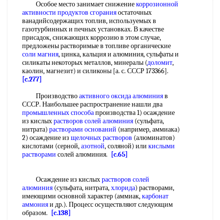
Особое место занимает снижение
коррозионной
активности
продуктов сгорания
остаточных
ванадийсодержащих топлив, используемых в
газотурбинных и печных установках. В качестве
присадок, снижающих коррозию в этом случае,
предложены растворимые в топливе органические
соли магния
, цинка, кальция и алюминия, сульфаты и
силикаты некоторых металлов, минералы (
доломит
,
каолин, магнезит) и силиконы [а. с. СССР 173366].
[c.277]
Производство
активного оксида алюминия
в
СССР. Наибольшее распространение нашли два
промышленных способа
производства 1) осаждение
из кислых
растворов солей алюминия
(сульфата,
нитрата)
растворами оснований
(например, аммиака)
2) осаждение из
щелочных растворов
(алюминатов)
кислотами (серной,
азотной
, соляной) или
кислыми
растворами
солей алюминия.
[c.65]
Осаждение из кислых
растворов солей
алюминия
(сульфата, нитрата,
хлорида
) растворами,
имеющими основной характер (аммиак,
карбонат
аммония
и др.). Процесс осуществляют следующим
образом.
[c.138]