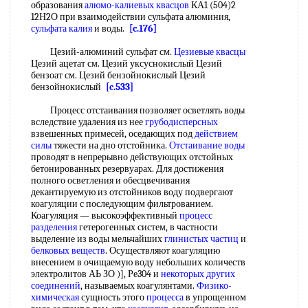
образования
алюмо-калиевых квасцов
КА1 (504)2
12Н2О при взаимодействии сульфата алюминия,
сульфата калия
и воды.
[c.176]
Цезий-алюминий сульфат см.
Цезиевые квасцы
Цезий ацетат см. Цезий уксуснокислый Цезий
бензоат см. Цезий бензойнокислый Цезий
бензойнокислый
[c.533]
Процесс отстаивания позволяет осветлять воды
вследствие удаления из нее
грубодисперсных
взвешенных примесей, оседающих под
действием
силы
тяжести на дно отстойника.
Отстаивание воды
проводят в непрерывно действующих отстойных
бетонированных резервуарах. Для достижения
полного осветления и обесцвечивания
декантируемую из отстойников воду подвергают
коагуляции с последующим фильтрованием.
Коагуляция — высокоэффективный
процесс
разделения
гетерогенных систем, в частности
выделение из воды мельчайших
глинистых частиц
и
белковых веществ
. Осуществляют коагуляцию
внесением в очищаемую воду небольших количеств
электролитов АЬ ЗО )], Ре304 и
некоторых других
соединений
, называемых коагулянтами.
Физико-
химическая
сущность этого
процесса
в упрощенном