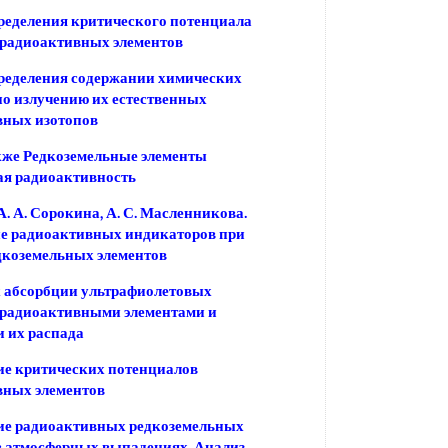
еделения критического потенциала
 радиоактивных элементов
ределения содержании химических
по излучению их естественных
вных изотопов
кже Редкоземельные элементы
ая радиоактивность
А. А. Сорокина, А. С. Масленникова.
е радиоактивных индикаторов при
дкоземельных элементов
 абсорбции ультрафиолетовых
 радиоактивными элементами и
 их распада
е критических потенциалов
вных элементов
ие радиоактивных редкоземельных
в атмосферных выпадениях. Анализ