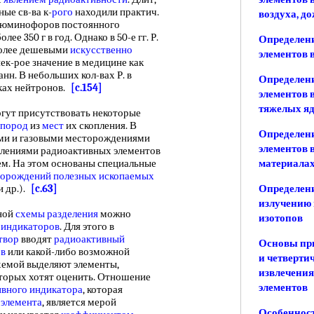
ные св-ва к-
рого
находили практич.
воздуха, д
 люминофоров постоянного
лее 350 г в год. Однако в 50-е гг. Р.
Определен
более дешевыми
искусственно
элементов 
ек-рое значение в медицине как
нн. В небольших кол-вах Р. в
Определен
иках нейтронов.
[c.154]
элементов 
тяжелых яд
гут присутствовать некоторые
 пород
из
мест
их скопления. В
Определен
ыми и газовыми месторождениями
элементов 
плениями радиоактивных элементов
ем. На этом основаны специальные
материала
орождений полезных ископаемых
и др.).
[c.63]
Определени
излучению 
ной
схемы разделения
можно
изотопов
 индикаторов
. Для этого в
твор
вводят
радиоактивный
Основы пр
ов
или какой-либо возможной
и четверти
схемой выделяют элементы,
извлечения
торых хотят оценить. Отношение
элементов
ивного индикатора
, которая
о
элемента
, является мерой
Особеннос