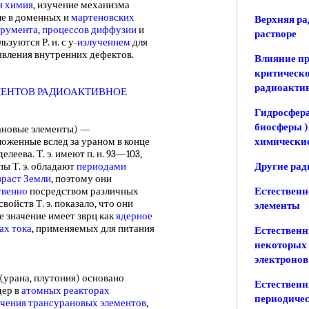
я химия
, изучение механизма
сле в доменных и
мартеновских
Верхняя ра
трумента
,
процессов диффузии
и
растворе
зуются Р. и. с у-
излученнем
для
ыявления внутренних дефектов.
Влияние пр
критическо
радиоакти
ЕНТОВ РАДИОАКТИВНОЕ
Гидросфера
биосферы )
ановые элементы) —
ложенные вслед за ураном в конце
химические
елеева. Т. э. имеют п. н. 93—103,
пы Т. э. обладают
периодами
Другие ра
зраст Земли
, поэтому они
твенно
посредством различных
Естественн
свойств Т. э. показало, что они
элементы
ее значение имеет зврц как
ядерное
ах тока
, применяемых для питания
Естествен
некоторых 
электронов
(урана, плутония) основано
Естественн
дер в
атомных реакторах
периодичес
чения трансурановых элементов
,