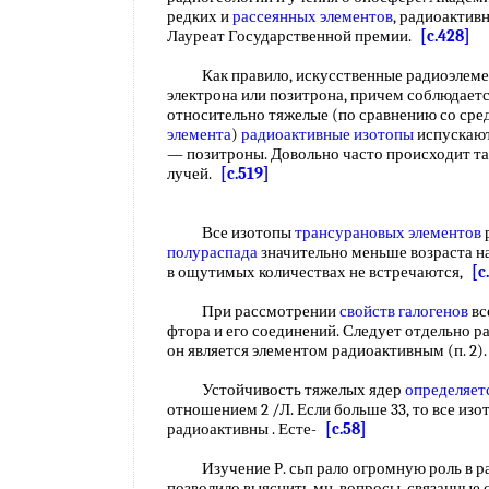
редких и
рассеянных элементов
, радиоактив
Лауреат Государственной премии.
[c.428]
Как правило, искусственные радиоэлемен
электрона или позитрона, причем соблюдает
относительно тяжелые (по сравнению со ср
элемента
)
радиоактивные изотопы
испускают
— позитроны. Довольно часто происходит т
лучей.
[c.519]
Все изотопы
трансурановых элементов
полураспада
значительно меньше возраста н
в ощутимых количествах не встречаются,
[c
При рассмотрении
свойств галогенов
вс
фтора и его соединений. Следует отдельно ра
он является элементом радиоактивным (п. 2)
Устойчивость тяжелых ядер
определяет
отношением 2 /Л. Если больше 33, то все из
радиоактивны . Есте-
[c.58]
Изучение Р. сьп рало огромную роль в разв
позволило выяснить мн. вопросы, связанные 