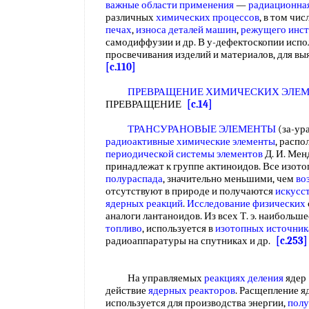
важные области применения
—
радиационна
различных
химических процессов
, в том чи
печах
,
износа деталей машин
,
режущего инс
самодиффузии и др. В у-дефектоскопии исполь
просвечивания изделий и материалов, для в
[c.110]
ПРЕВРАЩЕНИЕ ХИМИЧЕСКИХ ЭЛЕМ
ПРЕВРАЩЕНИЕ
[c.14]
ТРАНСУРАНОВЫЕ ЭЛЕМЕНТЫ
(за-ур
радиоактивные химические элементы
, распо
периодической системы элементов
Д. И. Менд
принадлежат к группе актиноидов. Все изото
полураспада
, значительно меньшими, чем
во
отсутствуют в природе и получаются
искусс
ядерных реакций
.
Исследование физических
аналоги лантаноидов. Из всех Т. э. наибольш
топливо
, используется в
изотопных источник
радиоаппаратуры на спутниках и др.
[c.253]
На управляемых
реакциях деления
ядер 
действие
ядерных реакторов
. Расщепление я
используется для производства энергии,
полу