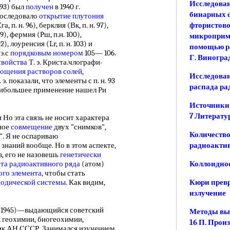
Исследован
 93) был
получен
в 1940 г.
бинарных с
последовало
открытие плутония
а, п. н. 96), берклия (Вк, п. н. 97),
фтористово
99), фермия (Рш, п.н. 100),
микроприме
2), лоуренсия (Lr, п. н. 103) и
помощью ра
 э.с
порядковым номером
105— 106.
Г. Виногра
свойства
Т. э. Криста.члографи-
лощения
растворов солей
,
Исследован
 э. показали, что элементы с п. н. 93
распада ра
наибольшее применение нашел Ри
Источники
7 Литерату
Но эта связь не носит характера
ное
совмещение
двух "снимков",
Количество
". Я не оспариваю
знаний вообще. Но в этом аспекте,
радиоакти
, его не назовешь
генетически
та радиоактивного ряда
(атом)
Коллоидное
ого элемента
, чтобы стать
иодической системы
. Как видим,
Кюри прев
излучение
—1945)—выдающийся советский
Методы выд
 геохимии, биогеохимии,
16 П. Прои
мик АН СССР. Занимался изучением