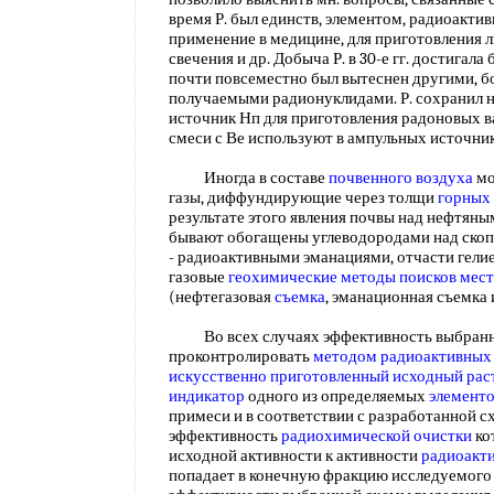
время Р. был единств, элементом, радиоактив
применение в медицине, для приготовления
свечения и др. Добыча Р. в 30-е гг. достигала бо
почти повсеместно был вытеснен другими, 
получаемыми радионуклидами. Р. сохранил н
источник Нп для приготовления радоновых ва
смеси с Ве используют в ампульных источн
Иногда в составе
почвенного воздуха
мо
газы, диффундирующие через толщи
горных
результате этого явления почвы над нефтян
бывают обогащены углеводородами над ско
- радиоактивными эманациями, отчасти гели
газовые
геохимические методы поисков
мест
(нефтегазовая
съемка
, эманационная съемка 
Во всех случаях эффективность выбран
проконтролировать
методом радиоактивных
искусственно
приготовленный исходный рас
индикатор
одного из определяемых
элемент
примеси и в соответствии с разработанной 
эффективность
радиохимической очистки
ко
исходной активности к активности
радиоакт
попадает в конечную фракцию исследуемог