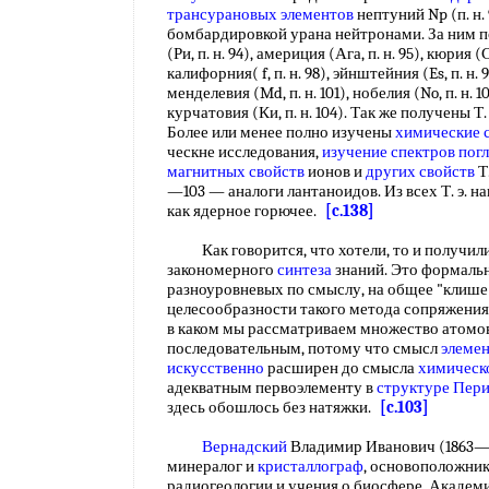
трансурановых элементов
нептуний Np (п. н.
бомбардировкой урана нейтронами. За ним 
(Ри, п. н. 94), америция (Ага, п. н. 95), кюрия (Сг
калифорния( f, п. н. 98), эйнштейния (Es, п. н. 
менделевия (Md, п. н. 101), нобелия (No, п. н. 10
курчатовия (Ки, п. н. 104). Так же получены Т.
Более или менее полно изучены
химические 
ческне исследования,
изучение спектров пог
магнитных свойств
ионов и
других свойств
Т.
—103 — аналоги лантаноидов. Из всех Т. э. 
как ядерное горючее.
[c.138]
Как говорится, что хотели, то и получили 
закономерного
синтеза
знаний. Это формаль
разноуровневых по смыслу, на общее "клише
целесообразности такого метода сопряжения 
в каком мы рассматриваем множество атомов
последовательным, потому что смысл
элемен
искусственно
расширен до смысла
химическ
адекватным первоэлементу в
структуре Пер
здесь обошлось без натяжки.
[c.103]
Вернадский
Владимир Иванович (1863
минералог и
кристаллограф
, основоположник
радиогеологии и учения о биосфере. Акаде