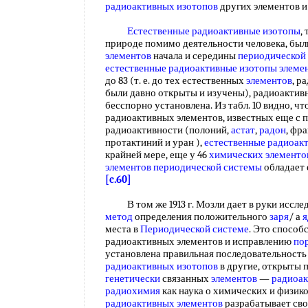
радиоактивных изотопов
других элементов и
Естественные радиоактивные изотопы
,
природе помимо деятельности человека, был
элементов
начала и середины
периодической
естественные радиоактивные изотопы
элеме
до 83 (т. е. до тех естественных
элементов
, р
были давно открыты и изучены), радиоактив
бесспорно установлена. Из табл. 10 видно, ч
радиоактивных элементов, известных еще с 
радиоактивности (полоний,
астат
,
радон
, фр
протактиний и уран ),
естественные радиоак
крайней мере, еще у 46
химических элементо
элементов периодической системы
обладает 
[c.60]
В том же 1913 г. Мозли дает в руки иссле
метод
определения положительного
заря
/ а
я
места в
Периодической системе
. Это способ
радиоактивных элементов и исправлению
по
установлена правильная последовательност
радиоактивных изотопов
в другие, открыты 
генетически
связанных
элементов
—
радиоак
радиохимия
как наука о химических и физико
радиоактивных элементов
разрабатывает св