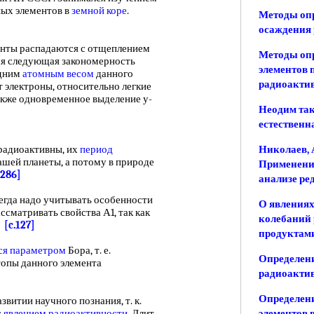
ных элементов в
земной коре
.
Методы опр
осаждения
ты распадаются с отщеплением
Методы оп
ся следующая закономерность
элементов 
едним
атомным весом
данного
радиоакти
 электроны, относительно легкие
акже одновременное выделение у-
Неодим та
естественн
радиоактивны, их
период
Николаев, 
ашей планеты, а потому в природе
Применени
.286]
анализе ре
егда надо учитывать особенности
О явлениях
ссматривать свойства А1, так как
колебаний
.
[c.127]
продуктами
ся параметром
Бора, т. е.
Определени
отопы данного элемента
радиоакти
Определен
итии научного познания, т. к.
с
явлением радиоактивности
. Длит,
элементов 