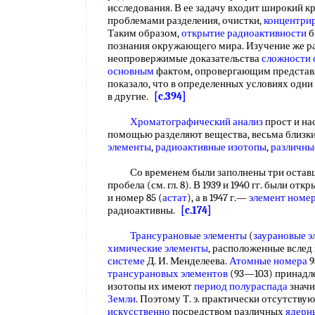
исследования. В ее задачу входит широкий кр
проблемами разделения, очистки,
концентри
Таким образом,
открытие радиоактивности
б
познания окружающего мира. Изучение же р
неопровержимые доказательства
сложности 
основным
фактом, опровергающим представл
показало, что в определенных условиях одн
в другие.
[c.394]
Хроматографический анализ
прост и нас
помощью разделяют вещества, весьма близк
элементы
,
радиоактивные изотопы
,
различны
Со временем были заполнены три остав
пробела (см. гл. 8). В 1939 и 1940 гг. были отк
и номер 85 (
астат
), а в 1947 г.—
элемент номе
радиоактивны.
[c.174]
Трансурановые элементы
(
заурановые 
химические элементы
, расположенные вслед
системе
Д. И. Менделеева.
Атомные номера
9
трансурановых элементов
(93—103) принадле
изотопы их имеют
период полураспада
значи
Земли
. Поэтому Т. э. практически отсутству
искусственно
посредством различных
ядерн