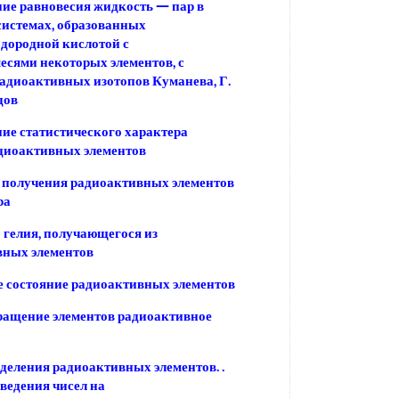
ие равновесия жидкость — пар в
истемах, образованных
дородной кислотой с
сями некоторых элементов, с
диоактивных изотопов Куманева, Г.
дов
ие статистического характера
диоактивных элементов
 получения радиоактивных элементов
ра
 гелия, получающегося из
вных элементов
 состояние радиоактивных элементов
ращение элементов радиоактивное
еления радиоактивных элементов. .
зведения чисел на