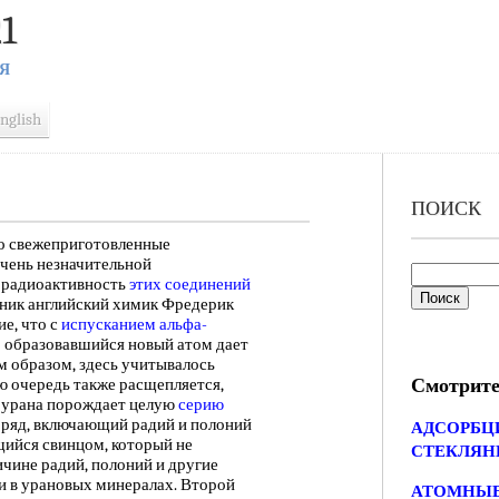
1
Я
nglish
ПОИСК
что свежеприготовленные
очень незначительной
и радиоактивность
этих соединений
удник английский химик Фредерик
е, что с
испусканием альфа-
о образовавшийся новый атом дает
им образом, здесь учитывалось
Смотрите
ою очередь также расщепляется,
м урана порождает целую
серию
ряд, включающий радий и полоний
АДСОРБЦ
щийся свинцом, который не
СТЕКЛЯН
чине радий, полоний и другие
и в урановых минералах. Второй
АТОМНЫЕ Я