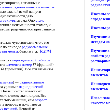
уг вопросов, связанных с
радиоактив
рования радиоактивных элементов
.
ыло важной вехой на пути
Изотопы ес
адиоактивности дало
определени
структуры
атома. Оно
стало
ения о неизменности атомов, и
Изотопы р
и атомы разрушаются, превращаясь
Изучение с
методом ио
только чувствителен, что с его
ие по природе
редкоземельные
Изучение х
е пигменты
, белки и т. д.
[c.294]
свойств ра
шихся в
периодической таблице
растворимо
рыты
элементы номер
87 (франций)
р
61 (прометий). Все эти элементы
Ионизатор
элементов
элементы
) —
радиоактивные
Ионнодисп
 за ураном в
периодической
элементов
3. Большинство известных
жит к числу актиноидов. Все
Использова
тельно меньший, чем
возраст
качестве м
ют в природе и получаются
ых реакций
. Первый из