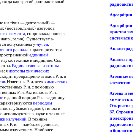
, тогда как третий радиоактивный
радиоакти
Адсорбция
 и a tivus — деятельный) —
Адсорбция
х (нестабильных) изотопов
кристаллах
ого элемента
, сопровождающееся
системати
напр., гелия). Существует а-
тся испусканием у-
лучей
,
Анализ ра
ивного распада
характеризуется
аспространенной
единицей
Анализ с п
в науке, технике и медицине. См.
менты.
Радиоактивные изотопы
—
радиоакти
иеся
изотопы химических
ходит превращение атомов Р. и. в
Атомные в
тов
. Известны Р. и. всех
химических
элементов
стественных Р. и. с помощью
твенных Р, и. Активность Р. и.
Атомы и мо
ов
в данной порции Р. и. в единицу
химических
 характеризуются
периодом
Открытие р
вность убывает вдвое), типом и
37. Строен
ко используются в науке и технике
и электрон
ики излучений
. В технике
нных Р. и.— наиболее дешевые,
радиоактив
емым излучением. Наиболее
в биологии