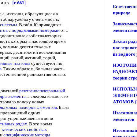
 и др.
[c.661]
Естественн
природе
 т. е. изотопы, образующиеся в
и обнаружены у очень многих
Зависимост
 системы
. В табл. 10 приводятся
нтов
с
порядковыми номерами
от 1
элементам
адиоактивные свойства которых
ность которых в настоящее время
Захват рад
то, помимо девяти тяжелых
последова
первых десятилетий исследования
из водного
анций, радий, актиний, торий,
тивные изотопы
существуют, по
ИЗОТОПИ
в
. Таким образом, большая часть
РАДИОАК
естественной радиоактивностью.
теории стр
ИСПОЛЬЗ
дователей
рентгеноспектральный
ЭЛЕМЕНТ
дра
элемента
, а следовательно, его
ствовало поиску новых
АТОМОВ 
рядковых номеров элементов
. Была
ь превращений одних
Изотопия и
пропущенные звенья в цепи
элементов
тивных рядах
. В это время
-
химических свойствах
Изотопный 
ои
специфические методы
распада тр