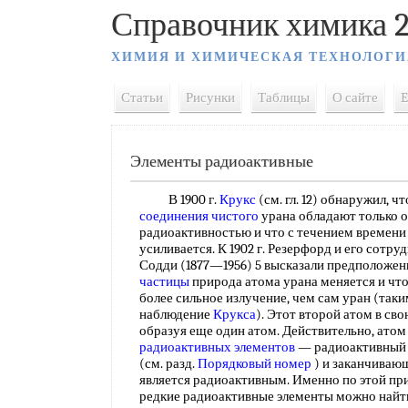
Справочник химика 2
ХИМИЯ И ХИМИЧЕСКАЯ ТЕХНОЛОГИ
Статьи
Рисунки
Таблицы
О сайте
E
Элементы радиоактивные
В 1900 г.
Крукс
(см. гл. 12) обнаружил, 
соединения чистого
урана обладают только 
радиоактивностью и что с течением времен
усиливается. К 1902 г. Резерфорд и его сотр
Содди (1877—1956) 5 высказали предположени
частицы
природа атома урана меняется и чт
более сильное излучение, чем сам уран (так
наблюдение
Крукса
). Этот второй атом в св
образуя еще один атом. Действительно, ато
радиоактивных
элементов
— радиоактивный 
(см. разд.
Порядковый номер
) и заканчиваю
является радиоактивным. Именно по этой при
редкие радиоактивные элементы можно найт