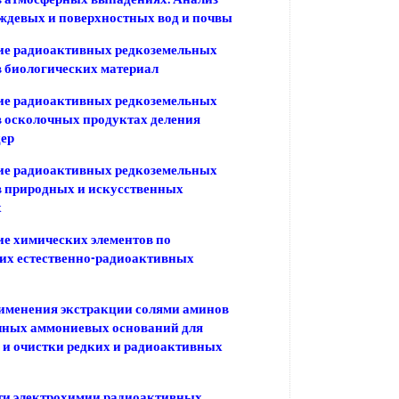
ождевых и поверхностных вод и почвы
ие радиоактивных редкоземельных
в биологических материал
ие радиоактивных редкоземельных
в осколочных продуктах деления
ер
ие радиоактивных редкоземельных
в природных и искусственных
х
е химических элементов по
их естественно-радиоактивных
именения экстракции солями аминов
чных аммониевых оснований для
 и очистки редких и радиоактивных
ти электрохимии радиоактивных