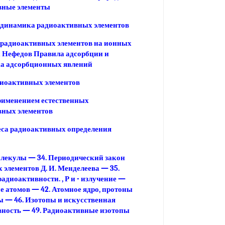
вные элементы
 динамика радиоактивных элементов
 радиоактивных элементов на ионных
 Нефедов Правила адсорбции и
ка адсорбционных явлений
диоактивных элементов
рименением естественных
вных элементов
еса радиоактивных определения
лекулы — 34. Периодический закон
 элементов Д. И. Менделеева — 35.
адиоактивности. , Р и - излучение —
ие атомов — 42. Атомное ядро, протоны
ы — 46. Изотопы и искусственная
ность — 49. Радиоактивные изотопы