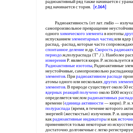
радиоактивный ряд также начинается с урана
ряд начинается с тория.
[c.164]
Радиоактивность (от лат. radio — излучаю
самопроизвольное превращение неустойчивы
одного
химического элемента
в изотопы
друг
испусканием
элементарных частиц
или ядер (
распад, -распад, которые часто сопровождаю
спонтанное деление
и др.
Скорость радиоакт
периодо
.м,полураспада (Т" / ). Наиболее р
измерения
Р. является кюри. Р. используется 
Радиоактивные изотопы
, Радиоактивные эле
неустойчивые, самопроизвольно распадающ
элементов
. При
радиоактивном распаде
проис
атомы одного или нескольких
других элемен
элементов
. В природе существует около 50 е
ядерных реакций получено
около 1500 искусс
определяется числом
радиоактивных распад
времени (
единица активности
— кюри). Р. и.
полураспада
(время, в течение которого акти
энергией (жесткостью) излучения. Р. и. широ
как
радиоактивные индикаторы
и как
источн
применяются только некоторые из искусстве
достаточно долговечные с легко регистриру