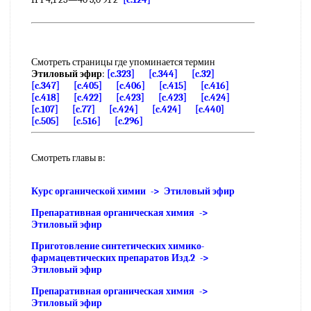
Смотреть страницы где упоминается термин
Этиловый эфир
:
[c.323]
[c.344]
[c.32]
[c.347]
[c.405]
[c.406]
[c.415]
[c.416]
[c.418]
[c.422]
[c.423]
[c.423]
[c.424]
[c.107]
[c.77]
[c.424]
[c.424]
[c.440]
[c.505]
[c.516]
[c.296]
Смотреть главы в:
Курс органической химии -> Этиловый эфир
Препаративная органическая химия ->
Этиловый эфир
Приготовление синтетических химико-
фармацевтических препаратов Изд.2 ->
Этиловый эфир
Препаративная органическая химия ->
Этиловый эфир