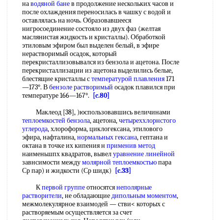
на
водяной бане
в продолжение нескольких часов и
после охлаждения переносилась в чашку с водой и
оставлялась на ночь. Образовавшееся
нигросоединение состояло из двух фаз (желтая
маслянистая жидкость и кристаллы). Обработкой
этиловым эфиром был выделен белый, в эфире
нерастворимый осадок, который
перекристаллизовывался из бензола и ацетона. После
перекристаллизации из ацетона выделились белые,
блестящие кристаллы с
температурой плавления
171
—173°. В
бензоле растворимый
осадок плавился при
температуре 166—167°.
[c.80]
Маклеод [38], )юспользовавшись величинами
теплоемкостей бензола
, ацетона,
четыреххлорнстого
углерода
, хлороформа, циклогексана, этилового
эфира, нафталина,
нормальных гексана
, гептана и
октана в точке их кипения н
применив метод
наименьшпх квадратов, вывел
уравнение линейной
завнсимости между
молярной теплоемкостью
пара
Ср пар) и жидкости (Ср шидк)
[c.33]
К
первой группе
относятся
неполярные
растворители
, не обладающие
дипольным моментом
,
межмолекулярное взаимодей — стви< которых с
растворяемым осуществляется за счет