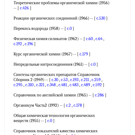
Теоретические проблемы органической химии (1956)
-- [
c.426
]
Реакции органических соединений (1966) -- [
c.530
]
Перекись водорода (1958) -- [
c.0
]
Физическая химия силикатов (1962) -- [
c.60
,
c.64
,
c.192
,
c.196
]
Курс органической химии (1967) -- [
c.179
]
Непредельные нитросоединения (1961) -- [
c.0
]
Синтезы органических препаратов Справочник
Сборник 2 (1949) -- [
c.30
,
c.53
,
c.193
,
c.211
,
c.259
,
c.295
,
c.310
,
c.321
,
c.348
,
c.481
,
c.483
,
c.489
,
c.592
]
Справочник по английской химии (1965) -- [
c.286
]
Органикум Часть2 (1992) -- [
c.2
,
c.178
]
Общая химическая технология органических
веществ (1955) -- [
c.0
]
Справочник показателей качества химических