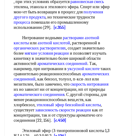
, при этих условиях образуется
равновесная смесь
этилена, этанола и этилового эфира. Спирт или эфир
мон<ет быть возвращен в процесс для
получения
другого продукта
, но технические трудности
процесса
помешали его промышленному
использованию [29].
[c.355]
Нитрование водными
растворами азотной
кислоты
или
азотной кислотой
, растворенной в
органических растворителях
, создает значительно
более
мягкие условия реакции
и позволяет изучать
кинетику в значительно более широкой области
активностей
ароматических соединений
. Так,
нанример, прп нитровании в
уксусной кислоте
таких
сравнительно реакционноспособных
ароматических
соединений
, как бензол, толуол, п-кси-лол или
мезитилен, было замечено, что
скорость нитрования
их но зависит ни от концентрации, нп от природы
ароматического соединения
. С другой стороны, для
менее реакционноспособных веш,еств, как
хлорбензол,
этиловый эфир бензойной кислоты
,
существует
зависимость скорости реакции
как от
концентрации, так и от структуры ароматичо ого
соединения [22, 156].
[c.450]
Этиловый эфир (З-тиопропионовой кислоты 1,3
H I 4,1 25—40 3,0 91 2
[c.124]