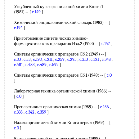
Углубленный курс органической химии Книга 1
(1981) -- [
c.149
]
Химический энциклопедический словарь (1983) -- [
c.194
]
Приготовление синтетических химико-
фармацевтических препаратов Изд.2 (1923) -- [
c.147
]
Синтезы органических препаратов Сб.2 (1949) -- [
c.30
,
c.53
,
c.193
,
c.211
,
c.259
,
c.295
,
c.310
,
c.321
,
c.348
,
c.481
,
c.483
,
c.489
,
c.592
]
Синтезы органических препаратов Сб.1 (1949) -- [
c.0
]
Лабораторная техника органической химии (1966) --
[
c.0
]
Препаративная органическая химия (1959) -- [
c.156
,
c.338
,
c.342
,
c.359
]
Начала органической химии Книга первая (1969) -- [
c.0
]
Курс современной органической химии (1999) -- [