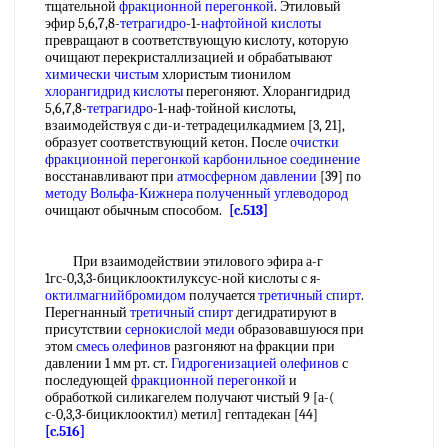
тщательной
фракционной перегонкой
. Этиловый
эфир 5,6,7,8-
тетрагидро
-1-
нафтойной кислоты
превращают в соответствующую кислоту, которую
очищают перекристаллизацией и обрабатывают
химически чистым
хлористым тионилом
хлорангидрид кислоты
перегоняют. Хлорангидрид
5,6,7,8-
тетрагидро
-1-наф-тойной кислоты,
взаимодействуя с ди-и-тетрадецилкадмием [3, 21],
образует соответствующий кетон. После
очистки
фракционной
перегонкой
карбонильное соединение
восстанавливают при
атмосферном давлении
[39] по
методу Вольфа-Кижнера
полученный углеводород
очищают обычным способом.
[c.513]
При взаимодействии этилового эфира а-г
1гс-0,3,3-бициклооктилуксус-ной кислоты с я-
октилмагнийбромидом
получается
третичный спирт
.
Перегнанный
третичный спирт
дегидратируют в
присутствии
сернокислой меди
образовавшуюся при
этом
смесь олефинов
разгоняют на фракции при
давлении 1 мм рт. ст.
Гидрогенизацией олефинов
с
последующей
фракционной перегонкой
и
обработкой силикагелем получают чистый 9 [а-(
с-0,3,3-бициклооктил) метил] гептадекан [44]
[c.516]