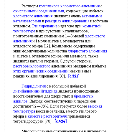
Растворы
комплексов хлористого алюминия
с
окисленными соединениями
, содержащие избыток
хлористого алюминия
, являются очень
активными
катализаторами
в
реакциях алкилирования
изобутана
этиленом.
Этилирование
идет уже при
комнатной
температуре
в присутствии катализаторов,
приготовленных смешением 1—3 молей
хлористого
алюминия
и 1 моля ацетона, этилацетата или
этилового эфира [12]. Комплексы, содержащие
эквимолекулярные количества
хлористого алюминия
и ацетона, этилового эфира или метанола, также
являются катализаторами. С другой стороны,
растворы хлористого
алюминия в молярном избытке
этих органических соединений
неактивны в
реакциях алкилирования [39].
[c.321]
Гидрид лития
с небольшой добавкой
литийалюминийгидрида
является превосходным
восстановителем для хлористых и
бромистых
алкилов
. Выходы соответствующих парафинов
достигают 92—98%. Если требуется более
высокая
температура
восстановления, вместо этилового
эфира в
качестве растворителя
применяется
тетрагидрофуран [70].
[c.424]
Многочисленные опубликованные в литературе