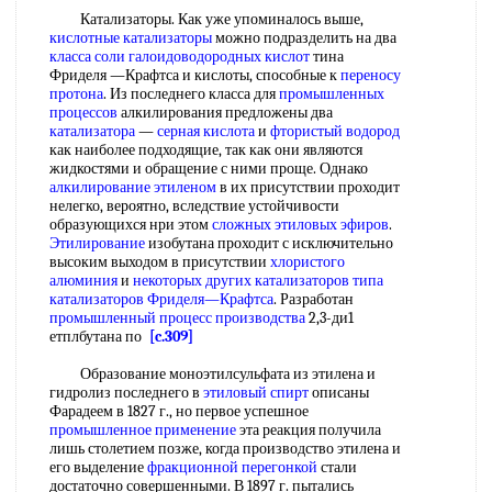
Катализаторы. Как уже упоминалось выше,
кислотные катализаторы
можно подразделить на два
класса соли
галоидоводородных кислот
тина
Фриделя —Крафтса и кислоты, способные к
переносу
протона
. Из последнего класса для
промышленных
процессов
алкилирования предложены два
катализатора
—
серная кислота
и
фтористый водород
как наиболее подходящие, так как они являются
жидкостями и обращение с ними проще. Однако
алкилирование этиленом
в их присутствии проходит
нелегко, вероятно, вследствие устойчивости
образующихся нри этом
сложных этиловых эфиров
.
Этилирование
изобутана проходит с исключительно
высоким выходом в присутствии
хлористого
алюминия
и
некоторых других катализаторов
типа
катализаторов Фриделя—Крафтса
. Разработан
промышленный процесс производства
2,3-ди1
етплбутана по
[c.309]
Образование моноэтилсульфата из этилена и
гидролиз последнего в
этиловый спирт
описаны
Фарадеем в 1827 г., но первое успешное
промышленное применение
эта реакция получила
лишь столетием позже, когда производство этилена и
его выделение
фракционной перегонкой
стали
достаточно совершенными. В 1897 г. пытались