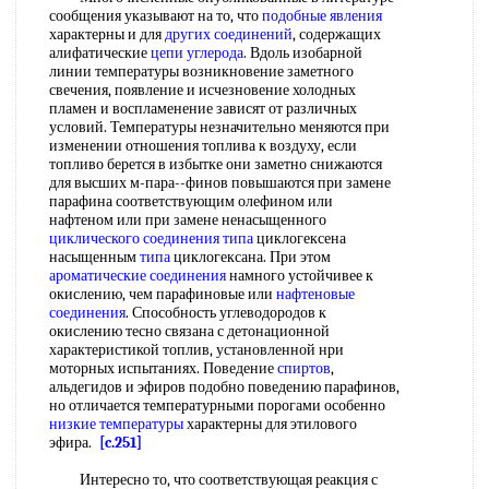
сообщения указывают на то, что
подобные явления
характерны и для
других соединений
, содержащих
алифатические
цепи углерода
. Вдоль изобарной
линии температуры возникновение заметного
свечения, появление и исчезновение холодных
пламен и воспламенение зависят от различных
условий. Температуры незначительно меняются при
изменении отношения топлива к воздуху, если
топливо берется в избытке они заметно снижаются
для высших м-пара--финов повышаются при замене
парафина соответствующим олефином или
нафтеном или при замене ненасыщенного
циклического соединения
типа
циклогексена
насыщенным
типа
циклогексана. При этом
ароматические соединения
намного устойчивее к
окислению, чем парафиновые или
нафтеновые
соединения
. Способность углеводородов к
окислению тесно связана с детонационной
характеристикой топлив, установленной нри
моторных испытаниях. Поведение
спиртов
,
альдегидов и эфиров подобно поведению парафинов,
но отличается температурными порогами особенно
низкие температуры
характерны для этилового
эфира.
[c.251]
Интересно то, что соответствующая реакция с