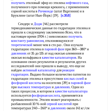
получить
этиловый эфир из этилена
нефтяного газа
,
полученного при помощи крекинга, с применением
сорной кислоты в
Ричмонде
(штат Вцргиния) и в
Бруклине (штат Нью-Йорк) [19].
[c.353]
Сендерс и
Додж
[46] рассмотрели
термодинамические данные по гидратации этилена и
пришли к следующему заключению Ясно, что в
настоящее время (1934 г.) невозможно
получить
константу равновесия
, отклоняющуюся от
теоретической
менее чем в сто раз . Они изучали
гидратацию этилена в
паровой фазе
при 360—380° и
давлениях
от 35 до 135 ат над окисью алюминия и
окисью вольфрама в
качестве катализаторов
. На
основании своих результатов и результатов других
исследователей они пришли к выводу, что еще не
найден
активный катализатор
для
реакции
гидратации
. Выдано большое количество патентов по
гидратации этилена в присутствии
кислых солей
и
фосфорной кислоты
на носителях [39] в
паровой фазе
при
высоких температурах
и
давлениях
. Один из
таких процессов, в котором в
качестве катализатора
используется
фосфорная кислота
, применяется в
промышленности. Этилен может реагировать с
разбавленной 10 %-ной
серной кислотой
при
температурах 240—260° и
давлениях
около 141 кг/см