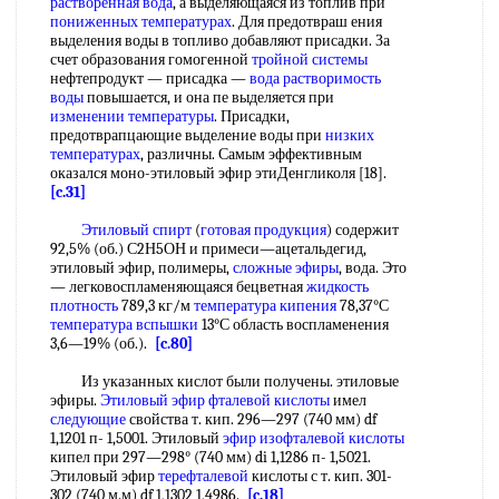
растворенная вода
, а выделяющаяся из топлив при
пониженных температурах
. Для предотвраш ения
выделения воды в топливо добавляют присадки. За
счет образования гомогенной
тройной системы
нефтепродукт — присадка —
вода растворимость
воды
повышается, и она пе выделяется при
изменении температуры
. Присадки,
предотврапцающие выделение воды при
низких
температурах
, различны. Самым эффективным
оказался моно-этиловый эфир этиДенгликоля [18].
[c.31]
Этиловый спирт
(
готовая продукция
) содержит
92,5% (об.) С2Н5ОН и примеси—ацетальдегид,
этиловый эфир, полимеры,
сложные эфиры
, вода. Это
— легковоспламеняющаяся бецветная
жидкость
плотность
789,3 кг/м
температура кипения
78,37°С
температура вспышки
13°С область воспламенения
3,6—19% (об.).
[c.80]
Из указанных кислот были получены. этиловые
эфиры.
Этиловый эфир фталевой кислоты
имел
следующие
свойства т. кип. 296—297 (740 мм) df
1,1201 п- 1,5001. Этиловый
эфир изофталевой кислоты
кипел при 297—298° (740 мм) di 1,1286 п- 1,5021.
Этиловый эфир
терефталевой
кислоты с т. кип. 301-
302 (740 м.м) df 1,1302 1,4986.
[c.18]