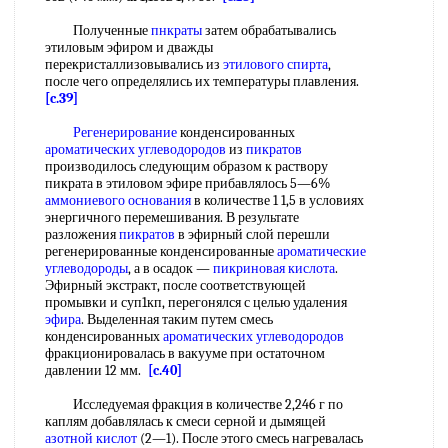
Полученные
пнкраты
затем обрабатывались
этиловым эфиром и дважды
перекристаллизовывались из
этилового спирта
,
после чего определялись их температуры плавления.
[c.39]
Регенерирование
конденсированных
ароматических углеводородов
из
пикратов
производилось следующим образом к раствору
пикрата в этиловом эфире прибавлялось 5—6%
аммониевого основания
в количестве 1 1,5 в условиях
энергичного перемешивания. В результате
разложения
пикратов
в эфирный слой перешли
регенерированные конденсированные
ароматические
углеводороды
, а в осадок —
пикриновая кислота
.
Эфирный экстракт, после соответствующей
промывки и суп1кп, перегонялся с целью удаления
эфира
. Выделенная таким путем смесь
конденсированных
ароматических углеводородов
фракционировалась в вакууме при остаточном
давлении 12 мм.
[c.40]
Исследуемая фракция в количестве 2,246 г по
каплям добавлялась к смеси серной и дымящей
азотной кислот
(2—1). После этого смесь нагревалась