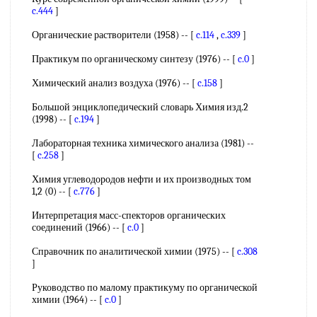
c.444
]
Органические растворители (1958) -- [
c.114
,
c.339
]
Практикум по органическому синтезу (1976) -- [
c.0
]
Химический анализ воздуха (1976) -- [
c.158
]
Большой энциклопедический словарь Химия изд.2
(1998) -- [
c.194
]
Лабораторная техника химического анализа (1981) --
[
c.258
]
Химия углеводородов нефти и их производных том
1,2 (0) -- [
c.776
]
Интерпретация масс-спекторов органических
соединений (1966) -- [
c.0
]
Справочник по аналитической химии (1975) -- [
c.308
]
Руководство по малому практикуму по органической
химии (1964) -- [
c.0
]