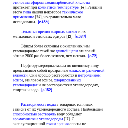
этиловым эфиром азодикарбоновой кислоты
протекает при
комнатной температуре
[14]. Реакции
этого
типа
нашли некоторое
техническое
применение
[24], но сравнительно мало
исследованы.
[c.184]
Теплоты горения
жирных кислот
и их
метиловых и этиловых эфиров [12]
[c.539]
Эфиры более склонны к окислению, чем
углеводороды с такой же
длиной цепи
этиловый
эфир в 2500 раз более активен, чем пентан.
[c.72]
Перфторуглеродные масла по внешнему виду
представляют собой прозрачные
жидкости различной
вязкости
. Они хорошо растворяются в
петролейном
эфире
, этиловом эфире,
хлорированных
углеводородах
и не растворяются в углеводородах,
спиртах и воде.
[c.152]
Растворимость воды
в товарных топливах
зависит от йх углеводородного состава. Наибольшей
способностью растворять
воду обладают
ароматические углеводороды
[17]. С
эксплуатационной
точки зрения
опасна не