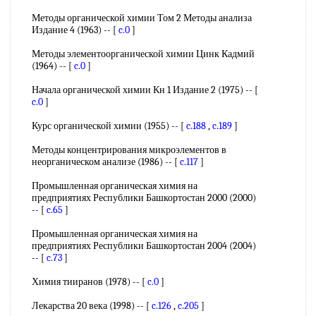
Методы органической химии Том 2 Методы анализа
Издание 4 (1963) -- [
c.0
]
Методы элементоорганической химии Цинк Кадмий
(1964) -- [
c.0
]
Начала органической химии Кн 1 Издание 2 (1975) -- [
c.0
]
Курс органической химии (1955) -- [
c.188
,
c.189
]
Методы концентрирования микроэлементов в
неорганическом анализе (1986) -- [
c.117
]
Промышленная органическая химия на
предприятиях Республики Башкортостан 2000 (2000)
-- [
c.65
]
Промышленная органическая химия на
предприятиях Республики Башкортостан 2004 (2004)
-- [
c.73
]
Химия тииранов (1978) -- [
c.0
]
Лекарства 20 века (1998) -- [
c.126
,
c.205
]