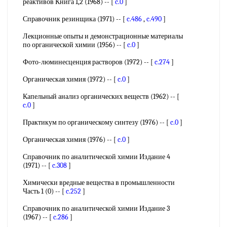
реактивов Книга 1,2 (1968) -- [
c.0
]
Справочник резинщика (1971) -- [
c.486
,
c.490
]
Лекционные опыты и демонстрационные материалы
по органической химии (1956) -- [
c.0
]
Фото-люминесценция растворов (1972) -- [
c.274
]
Органическая химия (1972) -- [
c.0
]
Капельный анализ органических веществ (1962) -- [
c.0
]
Практикум по органическому синтезу (1976) -- [
c.0
]
Органическая химия (1976) -- [
c.0
]
Справочник по аналитической химии Издание 4
(1971) -- [
c.308
]
Химически вредные вещества в промышленности
Часть 1 (0) -- [
c.252
]
Справочник по аналитической химии Издание 3
(1967) -- [
c.286
]