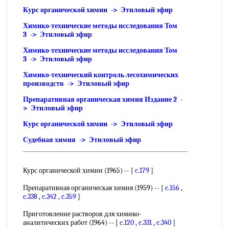
Курс органической химии -> Этиловый эфир
Химико-технические методы исследования Том
3 -> Этиловый эфир
Химико-технические методы исследования Том
3 -> Этиловый эфир
Химико-технический контроль лесохимических
производств -> Этиловый эфир
Препаративная органическая химия Издание 2 -
> Этиловый эфир
Курс органической химии -> Этиловый эфир
Судебная химия -> Этиловый эфир
Курс органической химии (1965) -- [
c.179
]
Препаративная органическая химия (1959) -- [
c.156
,
c.338
,
c.342
,
c.359
]
Приготовление растворов для химико-
аналитических работ (1964) -- [
c.120
,
c.331
,
c.340
]