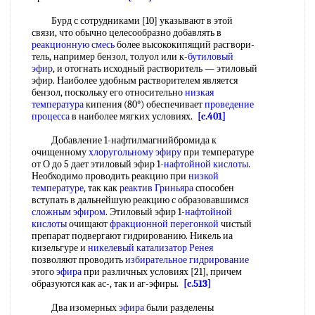
Бурд с сотрудниками [10] указывают в этой
связи, что обычно целесообразно добавлять в
реакционную смесь
более высококипящий расгвори-
тель, например бензол, толуол или к-
бутиловый
эфир
, и отогнать исходный растворитель — этиловый
эфир. Наиболее удобным растворителем является
бензол, поскольку его относительно
низкая
температура
кипения (80°) обеспечивает
проведение
процесса
в наиболее мягких условиях.
[c.401]
Добавление 1-нафтилмагнийбромида к
очищенному
хлоругольному эфиру
при температуре
от О до 5 дает этиловый эфир 1-
нафтойной кислоты
.
Необходимо проводить реакцию при
низкой
температуре
, так как
реактив Гриньяра
способен
вступать в дальнейшую реакцию с образовавшимся
сложным эфиром
. Этиловый эфир 1-
нафтойной
кислоты
очищают
фракционной перегонкой
чистый
препарат подвергают гидрированию. Никель иа
кизельгуре и
никелевый катализатор Ренея
позволяют проводить
избирательное гидрирование
этого
эфира
при различных условиях [21], причем
образуются как ас-, так и аг-эфиры.
[c.513]
Два изомерных
эфира
были разделены