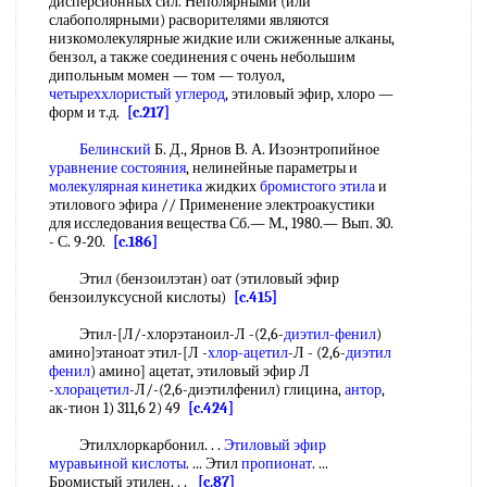
дисперсионных сил. Неполярными (или
слабополярными) расворителями являются
низкомолекулярные жидкие или сжиженные алканы,
бензол, а также соединения с очень небольшим
дипольным момен — том — толуол,
четыреххлористый углерод
, этиловый эфир, хлоро —
форм и т.д.
[c.217]
Белинский
Б. Д., Ярнов В. А. Изоэнтропийное
уравнение состояния
, нелинейные параметры и
молекулярная кинетика
жидких
бромистого этила
и
этилового эфира // Применение электроакустики
для исследования вещества Сб.— М., 1980.— Вып. 30.
- С. 9-20.
[c.186]
Этил (бензоилэтан) оат (этиловый эфир
бензоилуксусной кислоты)
[c.415]
Этил-[Л/-хлорэтаноил-Л -(2,6-
диэтил-фенил
)
амино]этаноат этил-[Л -
хлор-ацетил
-Л - (2,6-
диэтил
фенил
) амино] ацетат, этиловый эфир Л
-
хлорацетил
-Л/-(2,6-диэтилфенил) глицина,
антор
,
ак-тион 1) 311,6 2) 49
[c.424]
Этилхлоркарбонил. . .
Этиловый эфир
муравьиной кислоты
. ... Этил
пропионат
. ...
Бромистый этилен. . .
[c.87]