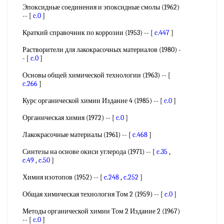
Эпоксидные соединения и эпоксидные смолы (1962)
-- [
c.0
]
Краткий справочник по коррозии (1953) -- [
c.447
]
Растворители для лакокрасочных материалов (1980) -
- [
c.0
]
Основы общей химической технологии (1963) -- [
c.266
]
Курс органической химии Издание 4 (1985) -- [
c.0
]
Органическая химия (1972) -- [
c.0
]
Лакокрасочные материалы (1961) -- [
c.468
]
Синтезы на основе окиси углерода (1971) -- [
c.35
,
c.49
,
c.50
]
Химия изотопов (1952) -- [
c.248
,
c.252
]
Общая химическая технология Том 2 (1959) -- [
c.0
]
Методы органической химии Том 2 Издание 2 (1967)
-- [
c.0
]