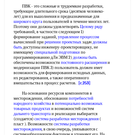
ПВК - это сложные и трудоемкие разработки,
требующие длительного срока (десятков человеко-
лет) для их вьшолнения и предназначенные для
широкого круга
пользователей в течение многих лет.
Поэтому они должны удовлетворять
Целому ряду
требований, в частности следующим 1)
формирование заданий,
управление процессом
вычислений при
решении проектных
задач
должны
быть
доступны инженеру-проектировщику, не
имеющему
специальной подготовки
по
программированию дЛя ЭВМ 2)
должны быть
обеспечены возможности
постоянного расширения
и
модернизации ПВК 3) пользователь должен имет
возможность для формирования исходных данных,
их редактирования, а также оперативного
вмешательства в процесс расчетов.
[c.253]
На основании ресурсов компонентов в
месторождении, обосновании
потребностей
народного хозяйства
в
потенциально возможных
товарных продуктах
и возможностей систем
дальнего транспорта
и реализации выбирается
(создается)
система разработки месторождения
(
пласт ). Возможности
системы разработки
месторождения
, в свою очередь, увязываются с
системообразующим фактором и уточняют его. На