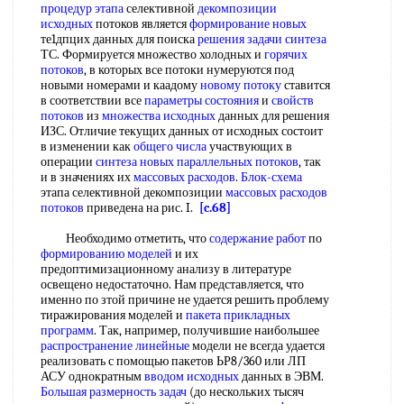
процедур этапа
селективной
декомпозиции
исходных
потоков является
формирование новых
те1дпцих данных для поиска
решения задачи синтеза
ТС. Формируется множество холодных и
горячих
потоков
, в которых все потоки нумеруются под
новыми номерами и каадому
новому потоку
ставится
в соответствии все
параметры состояния
и
свойств
потоков
из
множества исходных
данных для решения
ИЗС. Отличие текущих данных от исходных состоит
в изменении как
общего числа
участвующих в
операции
синтеза новых
параллельных потоков
, так
и в значениях их
массовых расходов
.
Блок-схема
этапа селективной декомпозиции
массовых расходов
потоков
приведена на рис. I.
[c.68]
Необходимо отметить, что
содержание работ
по
формированию моделей
и их
предоптимизационному анализу в литературе
освещено недостаточно. Нам представляется, что
именно по зтой причине не удается решить проблему
тиражирования моделей и
пакета прикладных
программ
. Так, например, получившие наибольшее
распространение линейные
модели не всегда удается
реализовать с помощью пакетов ЬР8/360 или ЛП
АСУ однократным
вводом исходных
данных в ЭВМ.
Большая размерность задач
(до нескольких тысяч