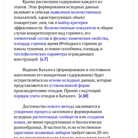
Кратко рассмотрим содержание каждого из
этапов. Этап формирования исходных данных
включает в себя как
выявление количественных
показателей, характеризующих объект
пожаротуше-,ния, так и
выбор критерия
эффективности.
Количественные показатели
в общем
случае конкретизируют вид горючего, его
элементный состав
и
физико-химические свойства
,
площадь горения
, время №ободного горения до
начала тушения, условия газообмена, площадь и
теплофизические параметры
ограждающих
конструкций
[c.7]
Ведение Каталога (формирование и постоянное
наполнение его конкретным содержанием) будет
осуществляться на
основе исходных
данных, которые
представляются по
установленной форме
производителями отходов. Принят след)тощий
порядок учета
отходов в Каталоге.
[c.10]
Достоинство
нового метода
заключается в
ускорении процесса
заселения и формирования
исходных
растительных сообществ
или
создания
новых
, не менее продуктивных и биологически
разнообразных. В частности, если естественное
зарастание
шламовых амбаров
требует около 20 лет,
то, по предварительным данным, технология лесной