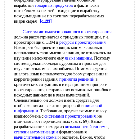
очередные генерируемые значения объемов
выработки
товарных продуктов
и фактически
потребляемых нефтей - входящие в выработку
исходные данные по группам перерабатываемых
видов сырья.
[c.123]
Система автоматизированного проектирования
должна рассматриваться с триединых позиций, т. е.
проектировщик, ЭВМ и
ресурсы проектирования
.
Важно, чтобы проектировщик мог максимально
использовать свои мысли и знания, не отвлекаясь на
изучение непонятного ему
языка машины
. Поэтому
система должна обладать удобным и простым для
изучения языком взаимообмена. Помимо ведения
диалога, язык используется для формулирования и
корректировки задания,
принятия решений
в
критических ситуациях в итерационном процессе
нроектирования, исправления возможных ошибок в
исходных данных до начала вычислений.
Следовательно, он должен иметь средства для
отображения ал-фавитно цифровой и
числовой
информации
. Требования, предъявляемые к языку
взаимообмена с
системами проектирования
, не
отличаются от перечисленных (см. с. 69). Языки
разрабатываются исходя из
возможностей системы
,
степени автоматизации
формирования
вычислительной схемы
и расчетов. Важно, чтобы