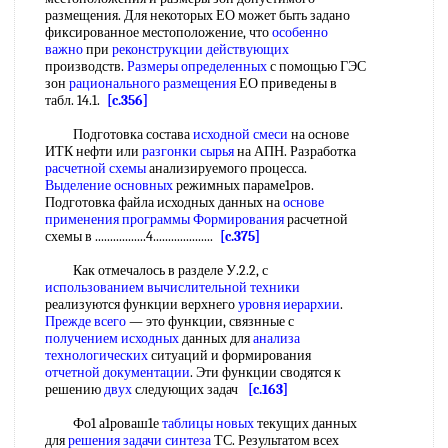
размещения. Для некоторых ЕО может быть задано
фиксированное местоположение, что
особенно
важно
при
реконструкции действующих
производств.
Размеры определенных
с помощью ГЭС
зон
рационального размещения
ЕО приведены в
табл. 14.1.
[c.356]
Подготовка состава
исходной смеси
на основе
ИТК нефти или
разгонки сырья
на АПН. Разработка
расчетной схемы
анализируемого процесса.
Выделение основных
режимных параме1ров.
Подготовка файла исходных данных на
основе
применения
программы Формирования
расчетной
схемы в .................4....................
[c.375]
Как отмечалось в разделе У.2.2, с
использованием вычислительной техники
реализуются функции верхнего
уровня иерархии
.
Прежде всего
— это функции, связнные с
получением исходных
данных для
анализа
технологических
ситуаций и формирования
отчетной документации
. Эти функции сводятся к
решению
двух
следующих задач
[c.163]
Фо1 а1роваш1е
таблицы новых
текущих данных
для
решения задачи синтеза
ТС. Результатом всех