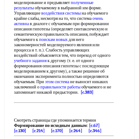
моделирование и предъявляет
полученные
результаты
обучаемому в выбранной им форме.
Управляющие
воздействия системы
на обучаемого
крайне слабы, несмотря на то, что система
очень
активна
в диалоге с обучаемым при формировании
описания гипотезы (определяет синтаксическую и
семантическую правильность описания, побуждает
обучаемого к
поискам новых
для него
закономерностей моделируемого явления или
процесса и т. п.). Слабость управляющих
воздействий объясняется тем, что переход от одного
учебного задания
к другому (т. е. от одного
формирования описания гипотезы с последуюшцм
моделированием к другому), а также решение об
окончании эксперимента полностью определяются
обучаемым. При
этом система
не выносит никаких
заключений о
правильности работы
обучаемого и не
запоминает никакой предыстории.
[c.383]
Смотреть страницы где упоминается термин
Формирование по исходным данным
:
[c.67]
[c.130]
[c.214]
[c.170]
[c.264]
[c.346]