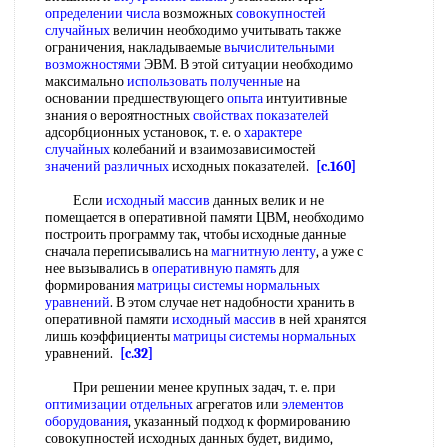
определении числа
возможных
совокупностей
случайных
величин необходимо учитывать также
ограничения, накладываемые
вычислительными
возможностями
ЭВМ. В этой ситуации необходимо
максимально
использовать полученные
на
основании предшествующего
опыта
интуитивные
знания о вероятностных
свойствах показателей
адсорбционных установок, т. е. о
характере
случайных
колебаний и взаимозависимостей
значений различных
исходных показателей.
[c.160]
Если
исходный массив
данных велик и не
помещается в оперативной памяти ЦВМ, необходимо
построить программу так, чтобы исходные данные
сначала переписывались на
магнитную ленту
, а уже с
нее вызывались в
оперативную память
для
формирования
матрицы системы нормальных
уравнений
. В этом случае нет надобности хранить в
оперативной памяти
исходный массив
в ней хранятся
лишь коэффициенты
матрицы системы нормальных
уравнений.
[c.32]
При решении менее крупных задач, т. е. при
оптимизации отдельных
агрегатов или
элементов
оборудования
, указанный подход к формированию
совокупностей исходных данных будет, видимо,