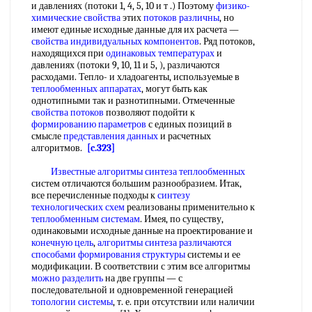
и давлениях (потоки 1, 4, 5, 10 и т .) Поэтому
физико-
химические свойства
этих
потоков различны
, но
имеют единые исходные данные для их расчета —
свойства индивидуальных компонентов
. Ряд потоков,
находящихся при
одинаковых температурах
и
давлениях (потоки 9, 10, 11 и 5, ), различаются
расходами. Тепло- и хладоагенты, используемые в
теплообменных аппаратах
, могут быть как
однотипными так и разнотипными. Отмеченные
свойства потоков
позволяют подойти к
формированию параметров
с единых позиций в
смысле
представления данных
и расчетных
алгоритмов.
[c.323]
Известные алгоритмы
синтеза теплообменных
систем отличаются большим разнообразием. Итак,
все перечисленные подходы к
синтезу
технологических схем
реализованы применительно к
теплообменным системам
. Имея, по существу,
одинаковыми исходные данные на проектирование и
конечную цель
,
алгоритмы синтеза
различаются
способами
формирования структуры
системы и ее
модификации. В соответствии с этим все алгоритмы
можно разделить
на две группы — с
последовательной и одновременной генерацией
топологии системы
, т. е. при отсутствии или наличии