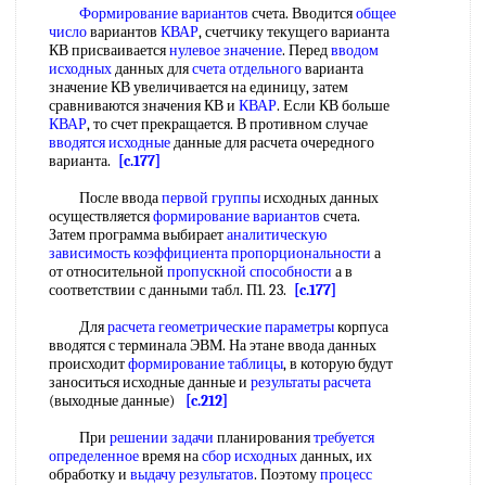
Формирование вариантов
счета. Вводится
общее
число
вариантов
КВАР
, счетчику текущего варианта
КВ присваивается
нулевое значение
. Перед
вводом
исходных
данных для
счета отдельного
варианта
значение КВ увеличивается на единицу, затем
сравниваются значения КВ и
КВАР
. Если КВ больше
КВАР
, то счет прекращается. В противном случае
вводятся исходные
данные для расчета очередного
варианта.
[c.177]
После ввода
первой группы
исходных данных
осуществляется
формирование вариантов
счета.
Затем программа выбирает
аналитическую
зависимость
коэффициента пропорциональности
а
от относительной
пропускной способности
а в
соответствии с данными табл. П1. 23.
[c.177]
Для
расчета геометрические параметры
корпуса
вводятся с терминала ЭВМ. На этане ввода данных
происходит
формирование таблицы
, в которую будут
заноситься исходные данные и
результаты расчета
(выходные данные)
[c.212]
При
решении задачи
планирования
требуется
определенное
время на
сбор исходных
данных, их
обработку и
выдачу результатов
. Поэтому
процесс