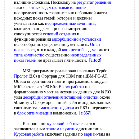
излишне сложным. Поскольку на
результат решения
таких
частных задач
оказывав влияние
неопределенность сравнительно небольшой части
исходных показателей, которые и должны
учитываться как
неопределенные величины
,
количество подлежащих рассмотрению
совокупностей
условий создания
и
функционирования
адсорбционной установки
целесообразно существенно уменьшить.
Опыт
показывает
, что в каждой
конкретной задаче
такого
типа количество
существенно
неопределенных
показателей
не превышает пяти-шести.
[c.162]
МБ1 программно реализован на языках Турбо
Пролог
(2.0) и Фортран для ЭВМ типа 1ВМ-РС-АТ.
Объем оперативной памяти программного модуля
МБ1 составляет 190 Кбт.
Время работы
по
формированию массива исходных данных для 14 ЕО
узла
десорбции отделения
поташной очистки
около
40 минут. Сформированный файл исходных данных
считывается с
магнитного диска
из РБЗ и передается
в
блок оптимизации
компоновки.
[c.357]
Выполнение
курсовой работы
является
заключительным
этапом изучения
дисциплины.
Курсовая работа
включает задания по
вариан
-там на