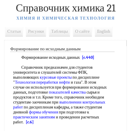
Справочник химика 21
ХИМИЯ И ХИМИЧЕСКАЯ ТЕХНОЛОГИЯ
Статьи
Рисунки
Таблицы
О сайте
English
Формирование по исходным данным
Формирование исходных данных
[c.440]
Справочник предназначен для студентов
университета и слушателей системы ФПК,
выполняющих
курсовые проекты
по дисциплине
"
Технология переработки нефти
и газа". В этом
случае он используется при формировании исходных
данных, подготовке
показателей качества
сырья и
продуктов и т.п. Кроме того, справочник необходим
студентам-заочникам при
выполнении контрольных
работ
по дисциплинам кафедры, а также студентам
дневной
формы обучения
при подготовке к
практическим занятиям
и проведении расчетных
работ.
[c.6]