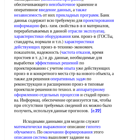
обеспечивающего
неизбыточное
хранение и
оперативное
введение данных
, а
также
независимость
от них
прикладных программ
. Банк
данньк содержит всю требуемую для
проектирования
информацию
физ.-хим. свойства в-в и материалов,
перерабатываемых в данной
отрасли эксплуатац
.
характеристики оборудования
хим. произ-в (ГОСТы,
стандарты, нормали и т.п.)
характеристики
действующих
произ-в-технико-экономич.
показатели, надежность (
частота отказов
, время
простоев и т. д.) и др. данные, необходимые для
выработки
эффективных решений
по
проектированию с учетом
опыта
уже действующих
произ-в и конкретного места стр-ва нового объекта, а
также для решения
оперативных задач
по
реконструкции и расширению произ-в типовые
проектшле решения по технол. и
аппаратурному
оформлению
отдельных процессов
и стадий произ-
ва. Информац. обеспечение организуется так, чтобы
при отсутствии требуемых сведений их можно было
получить, используя данные прогнозов.
[c.22]
Исходными данными для модели служит
математически выраженное
описание
гипотез
обучаемого
. По
окончании формирования
этого
описания система
вьшолняет задание на