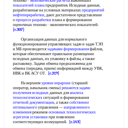
технико -
экономические расчеты
важнейших
показателей плана
предприятия. Исходные данные,
разработанные на условных материалах
предприятий
нефтепереработки
, дают достаточное представление
о
процессе разработки
плана и формировании
оценочных технико - экономических показателей.
[c.307]
Организация данных для нормального
функционирования управляющих задач и задач ТЭП
и МБ производится
задачами формирования
файлов,
которые обеспечивают правильное размещение
исходных данных, их упаковку в файлы, а также
распаковку. Задачи обмена предназначены для
обмена (передача, прием) информацией между УВК,
ИВК и ВК АСУ ОТ.
[c.219]
На верхнем
уровне иерархии
(старший
оператор, начальник смены)
решаются задачи
получения исходных
данных для
анализа
технологических
ситуаций и формирования
отчетной документации
, а также
собственно
оптимального
управления —
направленного
изменения
режимов
основных технологических
агрегатов установки
при появлении
соответствующих возмущений.
[c.143]