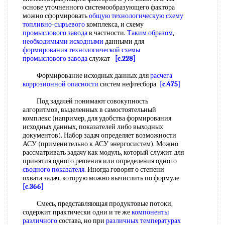
основе уточненного системообразующего фактора
можно сформировать
общую технологическую схему
топливно-сырьевого
комплекса, и схему
промыслового завода
в частности.
Таким образом
,
необходимыми исходными
данными для
формирования технологической схемы
промыслового завода
служат
[c.228]
Формирование исходных данных для
расчега
коррозионной опасности
систем нефтесбора
[c.475]
Под задачей понимают совокупность
алгоритмов, выделенных в самостоятельный
комплекс (например, для удобства формирования
исходных данных, показателей либо выходных
документов). Набор задач определяет возможности
АСУ (применительно к АСУ энергосистем). Можно
рассматривать задачу как модуль, который служит для
принятия одного решения или определения одного
сводного показателя
. Иногда говорят о степени
охвата задач, которую можно вычислить по формуле
[c.366]
Смесь, представляющая продуктовые потоки,
содержит практически одни и те же
компоненты
различного
состава, но при
различных температурах