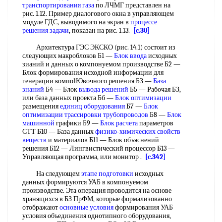
транспортирования газа
по ЛЧМГ представлен на
рис. 1.12. Пример диалогового окна в управляющем
модуле ГДС, выводимого на экран в
процессе
решения задачи
, показан на рис. 1.13.
[c.30]
Архитектура ГЭС ЭКСКО (рис. 14.1) состоит из
следующих макроблоков Б1 —
Блок ввода
исходных
зианий и данных о компонуемом производстве Б2 —
Блок формирования исходной информации для
генерации компо1Ювочного решения БЗ —
База
знаний
Б4 — Блок
вывода решений
Б5 — Рабочая БЗ,
или база данных проекта Бб —
Блок оптимизации
размещения
единиц оборудования
Б7 —
Блок
оптимизации
трассировки трубопроводов
Б8 —
Блок
машинной
графики Б9 —
Блок расчета
параметров
СТТ Б10 — База данных
физико-химических свойств
веществ
и материалов Б11 — Блок объяснений
решения Б12 — Лингвистический процессор Б13 —
Управляющая программа, или монитор .
[c.342]
На следующем
этапе подготовки
исходных
данных формируются УАБ в компонуемом
производстве. Эта операция проводится на основе
хранящихся в БЗ ПрФМ, которые формализованно
отображают
основные условия
формирования УАБ
условия объединения однотипного оборудования,