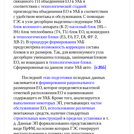
связанного ТП объединения ЕО в УАБ в
соответствии с
технологической стадией
производства объединения ЕО в УАБ в соответствии
с удобством монтажа и обслуживания. С помощью
ГЭС в узле десорбции выделены следующие УАБ
блок колонного
аппарата (К-2)
насосный блок
(Н1—
Н4) блок теплообмена (Т4, Т5) блок ЕО, щ вошедших
в
технологические блоки
(Е5, Еб, Е7, Е8, ФУ-2,
ХВ-2). В
процедуре формирования
УАБ
предусмотрена
возможность коррекции
состава
блоков и их размеров. Так, для компонуемого узла
десорбции уменьшена площадь, занимаемая блоком
ЕО, не вошедших в
технологические блоки
.
Сформировнные на данном этапе УАБ авто-
[c.355]
Последний
этап подготовки
исходных данных
заключается в
формировании рационального
размещения ЕО, которое определяется высотной
отметкой расположения ЕО и наименование
содержащего ее УАБ. Кроме того, анализируется
выполнение некоторых
ЭП, учитывающих
частое
обслуживание
ЕО,
использование различных
монтажных средств, наличие стандартных
строительных конструкций
в
пределах установки
и т.
д. Данные ЭП формализованно представляются в
виде ПрФМ, на основе которых ГЭС генерирует
местоположения и размеры зон допустимого