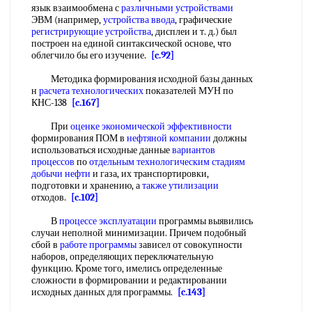
язык взаимообмена с
различными устройствами
ЭВМ (например,
устройства ввода
, графические
регистрирующие устройства
, дисплеи и т. д.) был
построен на единой синтаксической основе, что
облегчило бы его изучение.
[c.92]
Методика формирования исходной базы данных
н
расчета технологических
показателей МУН по
КНС-138
[c.167]
При
оценке экономической эффективности
формирования ПОМ в
нефтяной компании
должны
использоваться исходные данные
вариантов
процессов
по
отдельным технологическим стадиям
добычи нефти
и газа, их транспортировки,
подготовки и хранению, а
также утилизации
отходов.
[c.102]
В
процессе эксплуатации
программы выявились
случаи неполной минимизации. Причем подобный
сбой в
работе программы
зависел от совокупности
наборов, определяющих переключательную
функцию. Кроме того, имелись определенные
сложности в формировании и редактировании
исходных данных для программы.
[c.143]