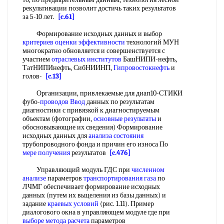
рекультивации позволит достичь таких результатов
за 5-10 лет.
[c.61]
Формирование исходных данных и выбор
критериев оценки эффективности
технологий МУН
многократно обновляется и совершенствуется с
участием
отраслевых институтов
БашНИПИ-нефть,
ТатНИПИнефть, СибНИИНП,
Гипровостокнефть
и
голов-
[c.13]
Организации, привлекаемые для диап10-СТИКИ
фубо-
проводов Ввод
данных по результатам
диагностики с привязкой к диагностируемым
объектам (фотографии,
основные результаты
и
обосновывающие их сведения) Формирование
исходных данных для
анализа состояния
трубопроводного фонда и причин его износа По
мере получения
результатов
[c.476]
Управляющий модуль ГДС при
численном
анализе
параметров
транспортирования газа
по
ЛЧМГ обеспечивает формирование исходных
данных (путем их вьщеления из базы данных) и
задание
краевых условий
(рис. 1.11). Пример
диалогового окна в управляющем модуле где при
выборе метода расчета
параметров