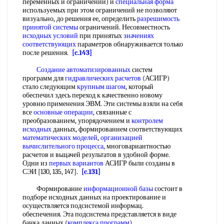
переменных и ограничений) и
специальная форма
используемых при этом ограничений не позволяют
визуально, до решения ее, определить
разрешимость
принятой системы
ограничений. Несовместность
исходных условий
при принятых
значениях
соответствующих
параметров обнаруживается только
после решения.
[c.143]
Создание автоматизированных
систем
программ для
гидравлических расчетов
(АСИГР)
стало следующим
крупным шагом
, который
обеспечил здесь переход к качественно новому
уровню применения ЭВМ. Эти системы взяли на себя
все
основные операции
, связанные с
преобразованием, упорядочением и
контролем
исходных
данных, формированием соответствующих
математических моделей
,
организацией
вычислительного процесса
, многовариантностью
расчетов и вьщачей результатов в удобной форме.
Одни из
первых вариантов
АСИГР были созданы в
СЭИ [130, 135, 147].
[c.131]
Формирование
информационной базы
состоит в
подборе исходных данных на проектирование и
осуществляется подсистемой информац.
обеспечения. Эта подсистема представляется в виде
банка данных (
комплекса программ
),