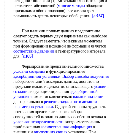
исходной топологии [1]. Хотя такая классификация и
не является абсолютной (
многие методы
обладают
признаками обоих подходов), все же она дает
возможность делать некоторые обобщения.
[c.457]
При наличии полных данных предпочтение
следует отдать первым двум вариантам как наиболее
точным. Следует заметить, что важным моментом
при формировании исходной информации является
соответствие давления
и температурного интервала
для
[c.105]
Формирование представительного множества
условий создания
и функционирования
адсорбционной установки
.
Выбор способа получения
набора сочетаний исходных данных, достаточно
представительно и адекватно описывающего
условия
создания
и функционирования
адсорбционной
установки
, имеет исключительно
важное значение
для правильного
решения задачи оптимизации
параметров установки
. С другой стороны, трудность
построения представительного набора
совокупностей исходных данных особенно велика в
условиях неопределенности
, когда имеется лишь
приближенная
количественная информация
о
внешних и
внутренних связях
установки. При