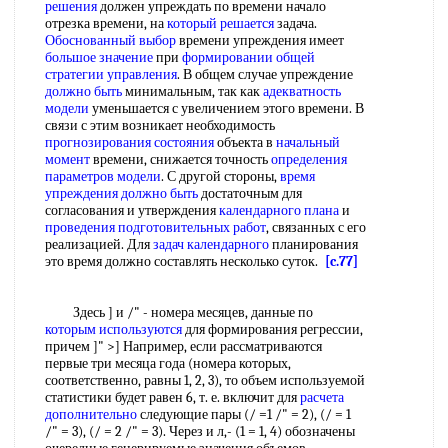
решения
должен упреждать по времени начало
отрезка времени, на
который решается
задача.
Обоснованный выбор
времени упреждения имеет
большое значение
при
формировании общей
стратегии управления
. В общем случае упреждение
должно быть
минимальным, так как
адекватность
модели
уменьшается с увеличением этого времени. В
связи с этим возникает необходимость
прогнозирования состояния
объекта в
начальный
момент
времени, снижается точность
определения
параметров модели
. С другой стороны,
время
упреждения
должно быть
достаточным для
согласования и утверждения
календарного плана
и
проведения подготовительных работ
, связанных с его
реализацией. Для
задач календарного
планирования
это время должно составлять несколько суток.
[c.77]
Здесь ] и /" - номера месяцев, данные по
которым используются
для формирования регрессии,
причем ]" >] Например, если рассматриваются
первые три месяца года (номера которых,
соответственно, равны 1, 2, 3), то объем используемой
статистики будет равен 6, т. е. включит для
расчета
дополнительно
следующие пары (/ =1 /" = 2), (/ = 1
/" = 3), (/ = 2 /" = 3). Через и л,- (1 = 1, 4) обозначены