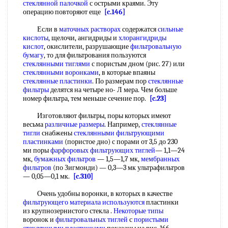
стеклянной палочкой
с острыми краями. Эту
операцию повторяют еще
[c.146]
Если в
маточных растворах
содержатся
сильные
кислоты
, щелочи, ангидриды и
хлорангидриды
кислот
, окислители, разрушающие
фильтровальную
бумагу
, то для фильтрования пользуются
стеклянными тиглями
с пористым дном (рис. 27) или
стеклянными воронками
, в которые впаяны
стеклянные пластинки
. По размерам пор
стеклянные
фильтры
делятся на четыре но- Л мера. Чем больше
номер фильтра, тем меньше сечение пор.
[c.23]
Изготовляют фильтры, поры которых имеют
весьма
различные размеры
. Например,
стеклянные
тигли
снабжены
стеклянными фильтрующими
пластинками
(пористое дно) с порами от 3,5 до 230
ми поры
фарфоровых фильтрующих тиглей
— 1,1—24
мк,
бумажных фильтров
— 1,5—1,7 мк,
мембранных
фильтров
(по Зигмонди) — 0,3—3 мк ультрафильтров
— 0,05—0,1 мк.
[c.310]
Очень удобны воронки, в которых в качестве
фильтрующего материала используются
пластинки
из крупнозернистого стекла .
Некоторые типы
воронок и
фильтровальных тиглей
с
пористыми