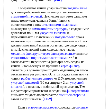
Содержимое чашек упаривают на
водяной бане
до кашицеобразной коноистенции, перемешивая
стеклянной палочкой
. Не следует при этом слишком
низко погружать чашки в бани. Чашки с
оставленными в них
стеклянными палочками
охлаждают до
комнатной температуры
, в содержимое
добавляют по 10 мл
уксусной кислоты
и
перемешивают. По истечении
получасового
срока
наливают при тщательном перемешивании по 10 мл
дестиллированной воды и оставляют до следующего
дня. На следующий день содержимое чашек
медленно фильтруют
через фильтровальные
тигли со
стеклянными пористыми пластинками
№ 4 и
отсасывают и переносят на фильтры весь осадок из
чашек. Чтобы осадок не проникал
через фильтр
,
фильтрация должна происходить медленно для этого
отсасывание регулируют. Остаток осадка смывают из
чашки
разбавленным спирто
>м (1 3), подкисленным
уксусной кислотой
(50 мл спирта + 2 мл
уксусной
кислоты
), с помощью небольшой промывалки. Тем
же раствором промывают и осадки на
фильтрах тигли
снимают, тщательно вытирают с
внешней стороны
,
затем высушивают в
[c.152]
Если в
маточных растворах
содержатся
сильные