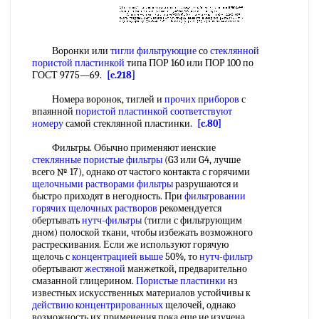
Воронки или
тигли фильтрующие
со
стеклянной
пористой пластинкой
типа ПОР 160 или ПОР 100 по
ГОСТ 9775—69.
[c.218]
Номера воронок, тиглей и
прочих приборов
с
впаянной
пористой пластинкой
соответствуют
номеру
самой стеклянной пластинки.
[c.80]
Фильтры. Обычно применяют иенские
стеклянные пористые фильтры
(G3 или G4, лучше
всего № 17), однако от частого контакта с горячими
щелочными растворами фильтры
разрушаются и
быстро приходят в негодность. При
фильтровании
горячих
щелочных растворов
рекомендуется
обертывать
нутч-фильтры
(тигли с фильтрующим
дном) полоской ткани, чтобы избежать возможного
растрескивания. Если же используют горячую
щелочь с
концентрацией выше
50%, то
нутч-фильтр
обертывают
жестяной
манжеткой, предварительно
смазанной глицерином.
Пористые пластинки
нз
известных искусственных материалов устойчивы к
действию концентрированных
щелочей, однако
возможность их примеиения пока еще ие изучена.