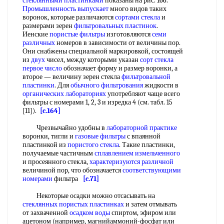
стеклянными пластинками
показаны на рис. 166.
Промышленность выпускает
много видов таких
воронок, которые различаются
сортами стекла
и
размерами зерен
фильтровальных пластинок
.
Иенские
пористые фильтры
изготовляются
семи
различных
номеров в зависимости от величины пор.
Они снабжены специальной маркировкой, состоящей
из
двух
чисел, между которыми указан
сорт стекла
первое число
обозначает форму и размер воронки, а
второе — величину зерен стекла
фильтровальной
пластинки
. Для
обычного фильтрования
жидкости в
органических лабораториях
употребляют чаще всего
фильтры с номерами 1, 2, 3 и изредка 4 (см. табл. 15
[11]).
[c.164]
Чрезвычайно удобны в
лабораторной практике
воронки, тигли и
газовые фильтры
с впаянной
пластинкой из
пористого стекла
. Такие пластинки,
получаемые частичным
сплавлением измельченного
и просеянного стекла,
характеризуются различной
величиной пор, что обозначается
соответствующими
номерами
фильтра
[c.71]
Некоторые осадки можно отсасывать на
стеклянных пористых пластинках
и затем отмывать
от захваченной
осадком воды
спиртом, эфиром или
ацетоном (например, магнийаммоний-фосфат или