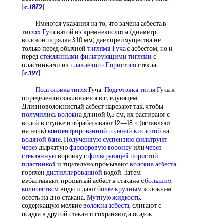
[c.1872]
Имеются указания на то, что замена асбеста в
тиглях Гуча
ватой из кремнекислоты (диаметр
волокон порядка 3 10 мм) дает преимущества не
только перед обычней
тиглями Гуча
с асбестом, но и
перед
стеклянными фильтрующими тиглями
с
пластинками из
плавленого Пористого
стекла.
[c.127]
Подготовка тигля
Гуча.
Подготовка тигля
Гуча к
определению заключается в следующем.
Длинноволокнистый асбест нарезают так, чтобы
получились волокна
длиной 0,5 см, их растирают с
водой в ступке и обрабатывают 12—18 ч (оставляют
на ночь)
концентрированной соляной кислотой
на
водяной бане
.
Полученную суспензию
фильтруют
через
дырчатую
фарфоровую воронку
или
через
стеклянную
воронку с
фильтрующей пористой
пластинкой
и тщательно промывают
волокна асбеста
горячен
дистиллированной
водой. Затем
взбалтывают промытый асбест в стакане с
большим
количеством
воды и дают
более крупным
волокнам
осесть на дно стакана.
Мутную жидкость
,
содержащую мелкие
волокна асбеста
, сливают с
осадка в другой стакан и сохраняют, а осадок