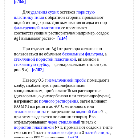
[c.155]
Для
удаления сухих
остатков
пористую
пластинку тигля
с обратной стороны промывают
водой из-под крана. Для вымывания осадка из пор
фильтрующей пластинки
ее промывают
соответствующим растворителем например, осадок
Ag l вымывают раство-
[c.14]
При отделении Ag l от раствора желательно
пользоваться не обычным
беззольным фильтром
, а
стеклянной пористой пластинкой
, впаянной в
стеклянную трубку
,—фильтровальным тиглем (см.
рис. 9 а).
[c.107]
Навеску 0,5 г
измельченной пробы
помещают в
колбу, снабженную пришлифованным
холодильником, прибавляют 15 мл растворителя
(дихлорэтан, о-дихлорбензол или тетрагидрофуран),
нагревают до
полного растворения
, затем вливают
100 МУ1 нагретого до 40° С метилового или
этилового спирта
и нагревают на
водяной бане
2 ч,
при этом выделяется поливинилхлорид. Его
отфильтровывают
через стеклянный
тигель с
пористой пластинкой
№ 3, промывают осадок в тигле
смесью из 1 части
этилового эфира
и 3
частей спирта
,
сущат при 80° С до постоян-
[c.52]