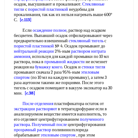
осадок, высушивают и прокаливают.
Стеклянные
тигли
с
пористой пластинкой
неудобны для
прокаливания, так как их нельзя нагревать выше 600°
С.
[c.113]
Если
осаждение полное
, раствор над осадком
бесцветен. Выпавший осадок отфильтровывают через
предварительно взвешенный
стеклянный тигель
с
пористой пластинкой
№ 4. Осадок промывают до
нейтральной реакции
2%-ным
раствором нитрата
аммония
, используя для каждой промывки по 10 мл
раствора, пока в
промывной жидкости
не исчезнет
реакция на
бумажку конго
. Осадок и
стенки тигля
промывают сначала 2 раза 95%-ным
этиловым
спиртом
(по 10 мл на каждую промывку), а затем 3
раза ацетоном такими же порциями. После этого
тигель с осадком помещают в вакуум-эксикатор на 30
мин.
[c.38]
После отделения
пластификатора остаток от
экстракции растворяют
в тетрагидрофуране если в
анализируемом веществе имеется наполнитель, то
его отделяют центрифугированием
полученного
раствора
.
Полученный после
центрифугирования
прозрачный раствор
поливинилхлорида
обрабатывают
этиловым спиртом
, при этом