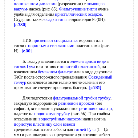
пониженном давлении
(разрежении) с
помощью
вакуум
-насоса (рис. 65).
Фильтрующие тигли
очень
удобны для отделения
кристаллических осадков
.
Студенистые же
осадки типа
гидроксидов Ре(0Н)з
[c.280]
НИЯ
применяют специальные
воронки или
тигли с
пористыми стеклянными
пластинками (рис.
И).
[c.30]
Б. Теллур взвешивается в
элементарном виде
в
тиглях Гуча
или тиглях с
пористой пластинкой
, на
взвешенном
бумажном фильтре
или в виде двуокиси
ТеОг после осторожного прокаливания.
Осажденный
теллур
окисляется значительно легче селена и его
промывание следует проводить быстро.
[c.281]
Для подготовки
фильтровальной трубки трубку
,
закрытую подобранной
резиновой пробкой
(без
сифона), вставляют в увлажненное
резиновое кольцо
,
надетое на
подвижную трубку
(рис. 46). При слабом
отсасывании
водоструйным насосом
наливают на
пористую пластинку
слой взвеси
средневолокнистого асбеста для
тиглей Гуча
(1—1,5
мм) и равномерно распределяют и уплотняют асбест