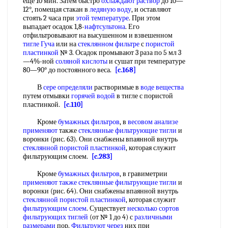
еще 10 мин. Затем быстро
охлаждают раствор
до 10—
12°, помещая стакан в
ледяную воду
, и оставляют
стоять 2 часа при
этой температуре
. При этом
выпадает осадок 1,8-
нафтсультона
. Его
отфильтровывают на высушенном и взвешенном
тигле Гуча
или на
стеклянном фильтре
с
пористой
пластинкой
№ 3. Осадок промывают 3 раза по 5 мл 3
—4%-ной
соляной кислоты
и сушат при температуре
80—90° до постоянного веса.
[c.168]
В
сере определяли
растворимые в
воде вещества
путем отмывки
горячей водой
в тигле с пористой
пластинкой.
[c.110]
Кроме
бумажных фильтров
, в
весовом анализе
применяют
также
стеклянные фильтрующие тигли
и
воронки (рис. 63). Они снабжены впаянной внутрь
стеклянной пористой пластинкой
, которая служит
фильтрующим слоем.
[c.283]
Кроме
бумажных фильтров
, в гравиметрии
применяют также
стеклянные фильтрующие тигли
и
воронки (рис. 64). Они снабжены впаянной внутрь
стеклянной пористой пластинкой
, которая служит
фильтрующим слоем
. Существует
несколько сортов
фильтрующих тиглей
(от № 1 до 4) с
различными
размерами
пор.
Фильтруют через
них при