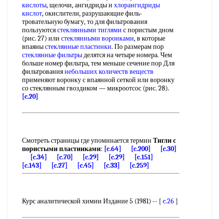
кислоты
, щелочи, ангидриды и
хлорангидриды
кислот
, окислители, разрушающие филь-
тровательную бумагу, то для фильтрования
пользуются
стеклянными тиглями
с пористым дном
(рис. 27) или
стеклянными воронками
, в которые
впаяны
стеклянные пластинки
. По размерам пор
стеклянные фильтры
делятся на четыре номера. Чем
больше номер фильтра, тем меньше сечение пор Для
фильтрования
небольших количеств веществ
применяют воронку с впаянной сеткой или воронку
со стеклянным гвоздиком — микроотсос (рис. 28).
[c.20]
Смотреть страницы где упоминается термин
Тигли с
пористыми пластинками
:
[c.64]
[c.200]
[c.30]
[c.34]
[c.70]
[c.29]
[c.29]
[c.151]
[c.143]
[c.27]
[c.45]
[c.33]
[c.259]
Курс аналитической химии Издание 5 (1981) -- [
c.26
]