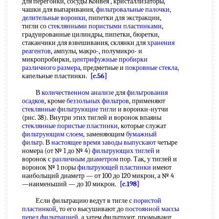
для перегонки, сосуды Конвея , кристаллизаторы,
чашки для выпаривания,
фильтровальные палочки
,
делительные воронки
, пипетки для экстракции,
тигли со
стеклянными пористыми пластинками
,
градуированные цилиндры, пипетки, бюретки,
стаканчики для взвешивания, склянки для
хранения
реагентов
, ампулы, макро-, полумикро- и
микропробирки,
центрифужные пробирки
различного размера
, предметные и
покровные стекла
,
капельные пластинки.
[c.56]
В
количественном анализе
для
фильтрования
осадков
, кроме
беззольных фильтров
, применяют
стеклянные фильтрующие тигли
и воронки-нутчи
(рис. 38). Внутри этих тиглей и воронок впаяны
стеклянные пористые пластинки
, которые служат
фильтрующим слоем
, заменяющим
бумажный
фильтр
. В
настоящее время
заводы выпускают
четыре
номера (от № 1 до № 4)
фильтрующих тиглей
и
воронок с
различным диаметром
пор. Так, у тиглей и
воронок № 1 поры
фильтрующей пластинки
имеют
наибольщий диаметр — от 100 до 120 микрон, а № 4
—наименьший — до 10 микрон.
[c.198]
Если фильтрацию ведут в тигле с
пористой
пластинкой
, то его высушивают до
постоянной массы
перед фильтрацией
, а затем фильтруют, промывают