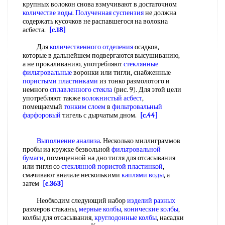
крупных волокон снова взмучивают в достаточном
количестве воды
.
Полученная суспензия
не должна
содержать кусочков не распавшегося на волокна
асбеста.
[c.18]
Для
количественного отделения
осадков,
которые в дальнейшем подвергаются высушиванию,
а не прокаливанию, употребляют
стеклянные
фильтровальные
воронки или тигли, снабженные
пористыми пластинками
из тонко размолотого и
немного
сплавленного стекла
(рис. 9). Для этой цели
употребляют также
волокнистый асбест
,
помещаемый
тонким слоем
в
фильтровальный
фарфоровый
тигель с дырчатым дном.
[c.44]
Выполнение анализа
. Несколько миллиграммов
пробы иа кружке безвольной
фильтровальной
бумаги
, помещенной на дно тигля для отсасывания
или тигля со
стеклянной пористой пластинкой
,
смачивают вначале несколькими
каплями воды
, а
затем
[c.363]
Необходим следующий набор
изделий разных
размеров стаканы,
мерные колбы
,
конические колбы
,
колбы для отсасывания,
круглодонные колбы
, насадки