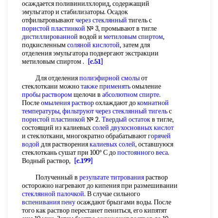
осаждается поливинилхлорид, содержащий
эмульгатор и стабилизаторы. Осадок
отфильтровывают
через стеклянный
тигель с
пористой пластинкой
№ 3, промывают в тигле
дистиллированной
водой и
метиловым спиртом
,
подкисленным
соляной кислотой
, затем для
отделения эмульгатора подвергают экстракции
метиловым спиртом .
[c.51]
Для отделения
полиэфирной смолы
от
стеклоткани можно
также применять
омыление
пробы раствором
щелочи в
абсолютном спирте
.
После
омыления раствор
охлаждают до
комнатной
температуры
,
фильтруют через
стеклянный тигель
с
пористой пластинкой
№ 2.
Твердый остаток
в тигле,
состоящий из калиевых
солей двухосновных кислот
и стеклоткани, многократно обрабатывают
горячей
водой
для растворения
калиевых солей
, оставшуюся
стеклоткань сушат при 100° С до
постоянного веса
.
Водный раствор,
[c.199]
Полученный в
результате титрования
раствор
осторожно нагревают до кипения при размешивании
стеклянной палочкой
. В случае сильного
вспенивания пену
осаждают брызгами воды. После
того как раствор перестанет пениться, его кипятят