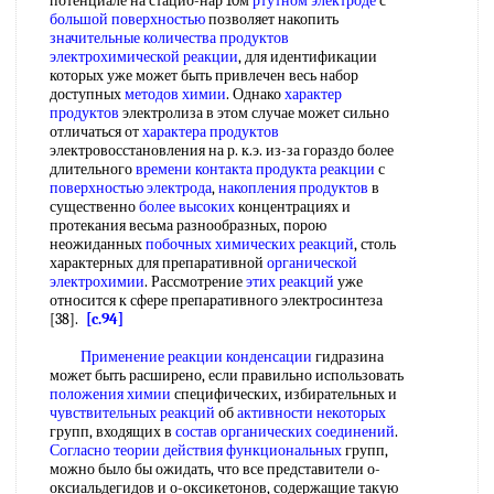
потенциале на стацио-нар 10м
ртутном электроде
с
большой поверхностью
позволяет накопить
значительные количества
продуктов
электрохимической реакции
, для идентификации
которых уже может быть привлечен весь набор
доступных
методов химии
. Однако
характер
продуктов
электролиза в этом случае может сильно
отличаться от
характера продуктов
электровосстановления на р. к.э. из-за гораздо более
длительного
времени контакта
продукта реакции
с
поверхностью электрода
,
накопления продуктов
в
существенно
более высоких
концентрациях и
протекания весьма разнообразных, порою
неожиданных
побочных химических реакций
, столь
характерных для препаративной
органической
электрохимии
. Рассмотрение
этих реакций
уже
относится к сфере препаративного электросинтеза
[38].
[c.94]
Применение реакции конденсации
гидразина
может быть расширено, если правильно использовать
положения химии
специфических, избирательных и
чувствительных реакций
об
активности некоторых
групп, входящих в
состав органических соединений
.
Согласно теории
действия функциональных
групп,
можно было бы ожидать, что все представители о-
оксиальдегидов и о-оксикетонов, содержащие такую