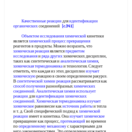
Качественные реакции
для
идентификации
органических
соединений
[c.241]
Объектом исследования химической
кинетики
является
химический процесс превращения
реагентов в продукты. Можно возразить, что
химическая реакция
является
предметом
исследования
и
ряда других
химических дисциплин,
таких как синтетическая и
аналитическая химия
,
химическая термодинамика
и технология. Следует
отметить, что каждая из этих дисциплин
изучает
химическую
реакцию в своем определенном ракурсе.
В
синтетической химии реакция
рассматривается как
способ получения
разнообразных
химических
соединений
.
Аналитическая химия
использует
реакции
для
идентификации химических
соединений
.
Химическая термодинамика
изучает
химическое
равновесие как
источник работы
и тепла
и т. д. Свой специфический подход к
химической
реакции
имеет и кинетика. Она
изучает химическое
превращение как процесс,
протекающий
во времени
по
определенному механизму
с характерными для
него закономерностями. Это определение нуждается