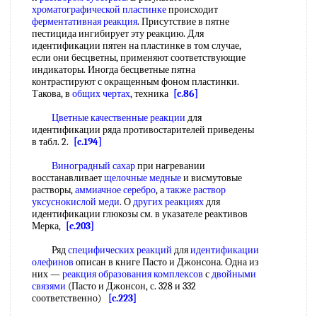
хроматографической пластинке
происходит
ферментативная реакция
. Присутствие в пятне
пестицида ингибирует эту реакцию. Для
идентификации пятен на пластинке в том случае,
если они бесцветны, применяют соответствующие
индикаторы. Иногда бесцветные пятна
контрастируют с окращенным фоном пластинки.
Такова, в
общих чертах
, техника
[c.86]
Цветные качественные реакции
для
идентификации ряда противостарителей приведены
в табл. 2.
[c.194]
Виноградный сахар
при нагревании
восстанавливает
щелочные медные
и висмутовые
растворы,
аммиачное серебро
, а
также раствор
уксуснокислой меди
. О
других реакциях
для
идентификации глюкозы см. в указателе реактивов
Мерка,
[c.203]
Ряд
специфических реакций
для
идентификации
олефинов
описан в книге Пасто и Джонсона. Одна из
них —
реакция образования комплексов
с
двойными
связями
(Пасто и Джонсон, с. 328 и 332
соответственно)
[c.223]