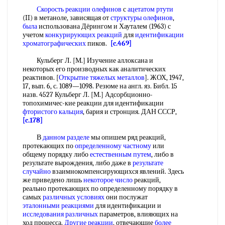
Скорость реакции олефинов
с
ацетатом ртути
(II) в метаноле, зависящая от
структуры олефинов
,
была
использована Дёрингом и Хауталем (1963) с
учетом
конкурирующих реакций
для
идентификации
хроматографических
пиков.
[c.469]
Кульберг Л. [М.] Изучение аллоксана и
некоторых его производных как аналитических
реактивов. [
Открытие тяжелых металлов
]. ЖОХ, 1947,
17, вып. 6, с. 1089—1098. Резюме на англ. яз. Библ. 15
назв. 4527 Кульберг Л. [М.] Адсорбционно-
топохимичес-кие реакции для идентификации
фтористого кальция
, бария и стронция. ДАН СССР,
[c.178]
В
данном разделе
мы опишем ряд реакций,
протекающих по
определенному частному
или
общему порядку либо
естественным путем
, либо в
результате вырождения, либо даже в
результате
случайно
взаимнокомпенсирующихся явлений. Здесь
же приведено лишь
некоторое число
реакций,
реально протекающих по определенному порядку в
самых
различных условиях
они послужат
эталонными реакциями
для идентификации и
исследования различных
параметров, влияющих на
ход процесса.
Другие реакции
, отвечающие
более