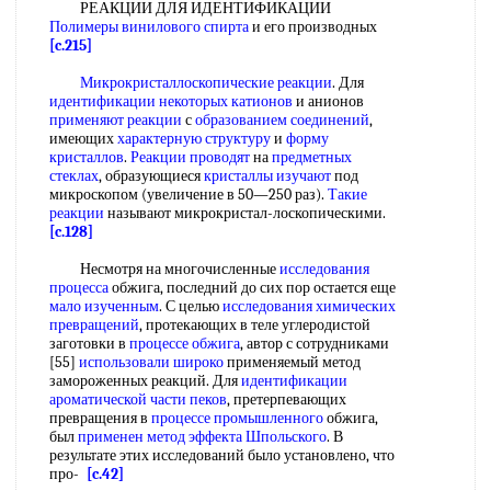
РЕАКЦИИ ДЛЯ ИДЕНТИФИКАЦИИ
Полимеры винилового спирта
и его производных
[c.215]
Микрокристаллоскопические реакции
. Для
идентификации некоторых катионов
и анионов
применяют реакции
с
образованием соединений
,
имеющих
характерную структуру
и
форму
кристаллов
.
Реакции проводят
на
предметных
стеклах
, образующиеся
кристаллы изучают
под
микроскопом (увеличение в 50—250 раз).
Такие
реакции
называют микрокристал-лоскопическими.
[c.128]
Несмотря на многочисленные
исследования
процесса
обжига, последний до сих пор остается еще
мало изученным
. С целью
исследования химических
превращений
, протекающих в теле углеродистой
заготовки в
процессе обжига
, автор с сотрудниками
[55]
использовали широко
применяемый метод
замороженных реакций. Для
идентификации
ароматической
части пеков
, претерпевающих
превращения в
процессе промышленного
обжига,
был
применен метод
эффекта Шпольского
. В
результате этих исследований было установлено, что
про-
[c.42]