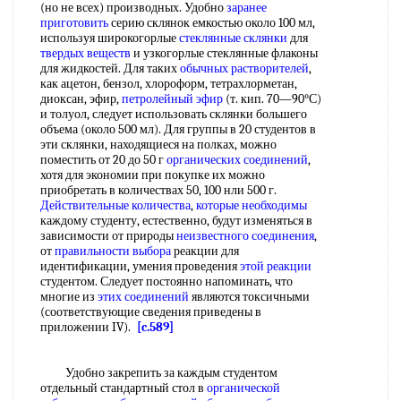
(но не всех) производных. Удобно
заранее
приготовить
серию склянок емкостью около 100 мл,
используя широкогорлые
стеклянные склянки
для
твердых веществ
и узкогорлые стеклянные флаконы
для жидкостей. Для таких
обычных растворителей
,
как ацетон, бензол, хлороформ, тетрахлорметан,
диоксан, эфир,
петролейный эфир
(т. кип. 70—90°С)
и толуол, следует использовать склянки большего
объема (около 500 мл). Для группы в 20 студентов в
эти склянки, находящиеся на полках, можно
поместить от 20 до 50 г
органических соединений
,
хотя для экономии при покупке их можно
приобретать в количествах 50, 100 нли 500 г.
Действительные количества
,
которые необходимы
каждому студенту, естественно, будут изменяться в
зависимости от природы
неизвестного соединения
,
от
правильности выбора
реакции для
идентификации, умения проведения
этой реакции
студентом. Следует постоянно напоминать, что
многие из
этих соединений
являются токсичными
(соответствующие сведения приведены в
приложении IV).
[c.589]
Удобно закрепить за каждым студентом
отдельный стандартный стол в
органической