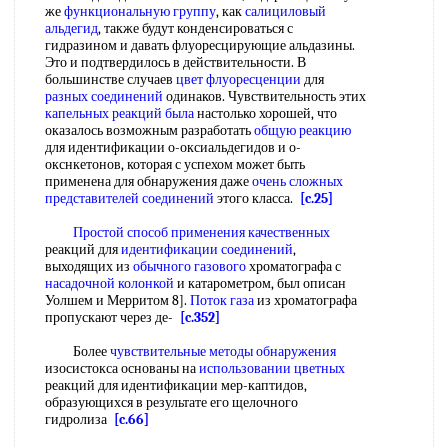
же
функциональную группу
, как
салициловый
альдегид
, также будут конденсироваться с
гидразином и давать флуоресцирующие альдазины.
Это и подтвердилось в действительности. В
большинстве случаев
цвет флуоресценции
для
разных соединений
одинаков. Чувствительность этих
капельных реакций
была
настолько хорошей, что
оказалось возможным разработать
общую реакцию
для идентификации о-оксиальдегидов и о-
окснкетонов, которая с успехом может быть
применена для обнаружения даже
очень сложных
представителей соединений
этого класса.
[c.25]
Простой способ
применения качественных
реакций для
идентификации соединений
,
выходящих из
обычного газового
хроматографа с
насадочной колонкой
и катарометром, был описан
Уолшем и Мерритом 8].
Поток газа
из хроматографа
пропускают через де-
[c.352]
Более
чувствительные методы обнаружения
изосистокса основаны на
использовании цветных
реакций для идентификации мер-каптидов,
образующихся в результате его щелочного
гидролиза
[c.66]