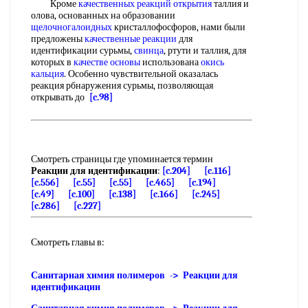
Кроме
качественных реакций открытия
таллия и
олова, основанных на образовании
щелочногалоидных
кристаллофосфоров, нами были
предложены
качественные реакции
для
идентификации сурьмы,
свинца
, ртути и таллия, для
которых в
качестве основы
использована
окись
кальция
. Особенно чувствительной оказалась
реакция рбнаружения сурьмы, позволяющая
открывать до
[c.98]
Смотреть страницы где упоминается термин
Реакции для идентификации
:
[c.204]
[c.116]
[c.556]
[c.55]
[c.55]
[c.465]
[c.194]
[c.49]
[c.100]
[c.138]
[c.166]
[c.245]
[c.286]
[c.227]
Смотреть главы в:
Санитарная химия полимеров -> Реакции для
идентификации