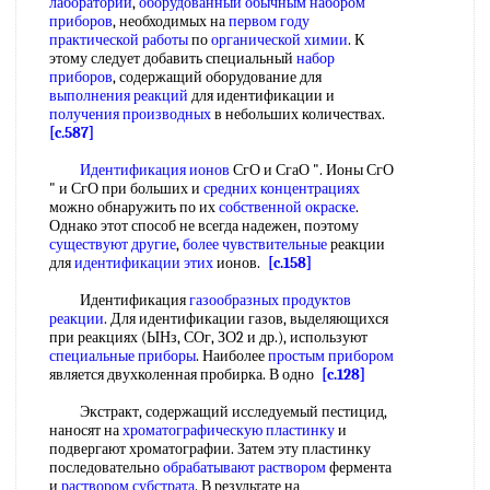
лаборатории
,
оборудованный обычным
набором
приборов
, необходимых на
первом году
практической работы
по
органической химии
. К
этому следует добавить специальный
набор
приборов
, содержащий оборудование для
выполнения реакций
для идентификации и
получения производных
в небольших количествах.
[c.587]
Идентификация ионов
СгО и СгаО ". Ионы СгО
" и СгО при больших и
средних концентрациях
можно обнаружить по их
собственной окраске
.
Однако этот способ не всегда надежен, поэтому
существуют другие
,
более чувствительные
реакции
для
идентификации этих
ионов.
[c.158]
Идентификация
газообразных продуктов
реакции
. Для идентификации газов, выделяющихся
при реакциях (ЫНз, СОг, ЗО2 и др.), используют
специальные приборы
. Наиболее
простым прибором
является двухколенная пробирка. В одно
[c.128]
Экстракт, содержащий исследуемый пестицид,
наносят на
хроматографическую пластинку
и
подвергают хроматографии. Затем эту пластинку
последовательно
обрабатывают раствором
фермента
и
раствором субстрата
. В результате на