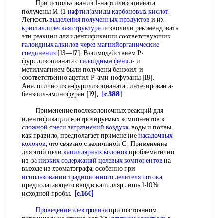
При использовании 1-нафтилизоцианата
получены М-(1-
нафтил)амиды карбоновых кислот
.
Легкость
выделения полученных продуктов
и их
кристаллическая структура
позволили рекомендовать
эти реакции для идентификации соответствующих
галоидных алкилов
через магнийорганические
соединения
[13—17]. Взаимодействием Р-
фурилизоцианата с
галоидным фенил
- и
метилмагнием были получены бензоил-и
соответственно ацетил-Р-ами-нофураны [18].
Аналогично из а-фурилизоцианата синтезирован а-
бензоил-аминофуран [19],
[c.388]
Применение послеколоночных реакций для
идентификации контролируемых компонентов в
сложной смеси
загрязнений воздуха
, воды и почвы,
как правило, предполагает применение
насадочных
колонок
, что связано с величиной С . Применение
для этой цели
капиллярных колонок
проблематично
из-за
низких содержаний
целевых компонентов
на
выходе из хроматографа, особенно при
использовании традиционного
делителя потока
,
предполагающего ввод в капилляр лишь 1-10%
исходной пробы.
[c.160]
Проведение электролиза
при постоянном