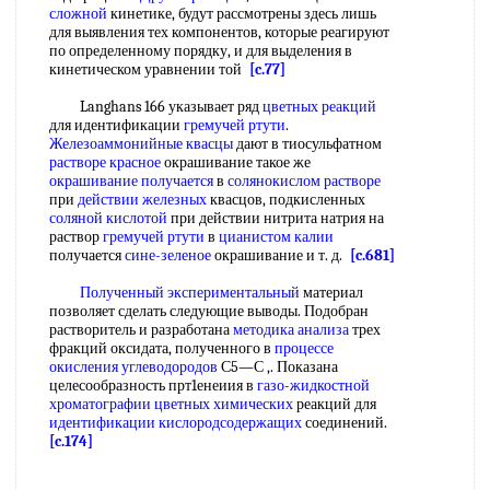
сложной
кинетике, будут рассмотрены здесь лишь
для выявления тех компонентов, которые реагируют
по определенному порядку, и для выделения в
кинетическом уравнении той
[c.77]
Langhans 166 указывает ряд
цветных реакций
для идентификации
гремучей ртути
.
Железоаммонийные квасцы
дают в тиосульфатном
растворе красное
окрашивание такое же
окрашивание получается
в
солянокислом растворе
при
действии железных
квасцов, подкисленных
соляной кислотой
при действии нитрита натрия на
раствор
гремучей ртути
в
цианистом калии
получается
сине-зеленое
окрашивание и т. д.
[c.681]
Полученный экспериментальный
материал
позволяет сделать следующие выводы. Подобран
растворитель и разработана
методика анализа
трех
фракций оксидата, полученного в
процессе
окисления углеводородов
С5—С ,. Показана
целесообразность прт1енеиия в
газо-жидкостной
хроматографии
цветных химических
реакций для
идентификации кислородсодержащих
соединений.
[c.174]