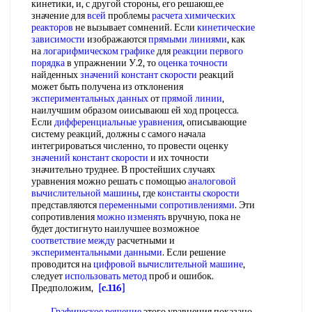
кинетики, и, с другой стороны, его решаюш,ее
значение для
всей
проблемы
расчета химических
реакторов
не вызывает сомнений. Если
кинетические
зависимости
изображаются
прямыми линиями
, как
на
логарифмическом графике
для
реакции первого
порядка
в упражнении У.2, то
оценка точности
найденных
значений констант скорости
реакций
может быть получена из отклонения
экспериментальных данных
от
прямой линии
,
наилучшим образом оиисываюш ей ход процесса.
Если
дифференциальные уравнения
, описывающие
систему реакций, должны с самого начала
интегрироваться численно, то провести оценку
значений констант скорости
и их точности
значительно труднее. В простейших случаях
уравнения можно решать с помощью
аналоговой
вычислительной машины
, где
константы скорости
представляются
переменными сопротивлениями
. Эти
сопротивления
можно изменять
вручную, пока не
будет достигнуто наилучшее возможное
соответствие между
расчетными и
экспериментальными данными
. Если решение
проводится на
цифровой вычислительной машине
,
следует
использовать метод
проб и ошибок.
Предположим,
[c.116]
Графическое решение
этого уравнения показано