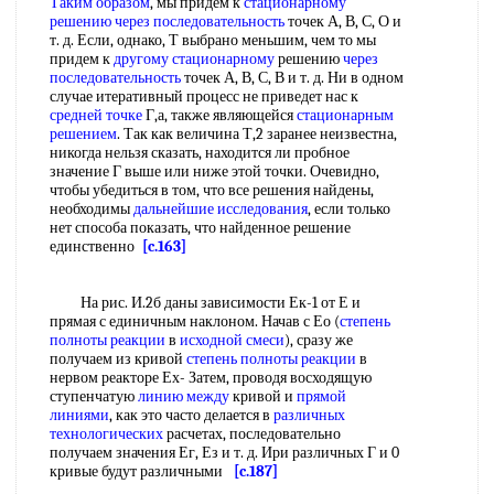
Таким образом
, мы придем к
стационарному
решению
через последовательность
точек А, В, С, О и
т. д. Если, однако, Т выбрано меньшим, чем то мы
придем к
другому стационарному
решению
через
последовательность
точек А, В, С, В и т. д. Ни в одном
случае итеративный процесс не приведет нас к
средней точке
Г,а, также являющейся
стационарным
решением
. Так как величина Т,2 заранее неизвестна,
никогда нельзя сказать, находится ли пробное
значение Г выше или ниже этой точки. Очевидно,
чтобы убедиться в том, что все решения найдены,
необходимы
дальнейшие исследования
, если только
нет способа показать, что найденное решение
единственно
[c.163]
На рис. И.2б даны зависимости Ек-1 от Е и
прямая с единичным наклоном. Начав с Ео (
степень
полноты реакции
в
исходной смеси
), сразу же
получаем из кривой
степень полноты реакции
в
нервом реакторе Ех- Затем, проводя восходящую
ступенчатую
линию между
кривой и
прямой
линиями
, как это часто делается в
различных
технологических
расчетах, последовательно
получаем значения Ег, Ез и т. д. Ири различных Г и 0
кривые будут различными
[c.187]