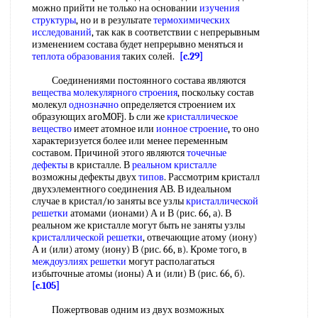
можно прийти не только на основании
изучения
структуры
, но и в результате
термохимических
исследований
, так как в соответствии с непрерывным
изменением состава будет непрерывно меняться и
теплота образования
таких солей.
[c.29]
Соединениями постоянного состава являются
вещества молекулярного строения
, поскольку состав
молекул
однозначно
определяется строением их
образующих aroMOFj. Ь сли же
кристаллическое
вещество
имеет атомное или
ионное строение
, то оно
характеризуется более или менее переменным
составом. Причиной этого являются
точечные
дефекты
в кристалле. В
реальном кристалле
возможны дефекты двух
типов
. Рассмотрим кристалл
двухэлементного соединения АВ. В идеальном
случае в кристал/ю заняты все узлы
кристаллической
решетки
атомами (ионами) А и В (рис. 66, а). В
реальном же кристалле могут быть не заняты узлы
кристаллической решетки
, отвечающие атому (иону)
А и (или) атому (иону) В (рис. 66, в). Кроме того, в
междоузлиях решетки
могут располагаться
избыточные атомы (ионы) А и (или) В (рис. 66, б).
[c.105]
Пожертвовав одним из двух возможных