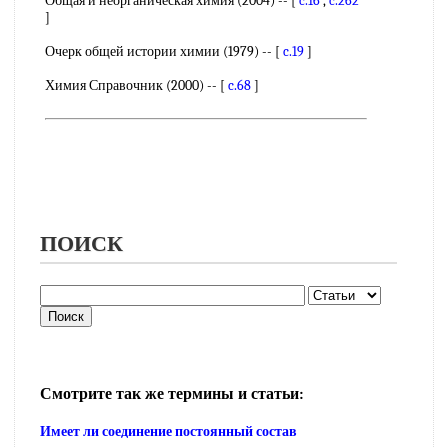
Общая и неорганическая химия (2004) -- [
c.16
,
c.262
]
Очерк общей истории химии (1979) -- [
c.19
]
Химия Справочник (2000) -- [
c.68
]
ПОИСК
Смотрите так же термины и статьи:
Имеет ли соединение постоянный состав