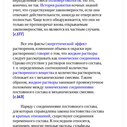
неразделимые смеси
полимергомологов
. Но это,
конечно, не так.
История развития
ночных знаний
учит, что существующие закономерности, если они
отвечают действительности, никогда не отвергаются
полностью. Чаще всего обнаруживается, что они не
только не противоречат вновь открываемым
закономерностям, но являются их частным случаем.
[c.177]
Все эти факты (
энергетический эффект
растворения, изменение объема и окраски ири
растворении)
говорят
о том, что
жидкие растворы
следует рассматривать как
химические соединения
.
Однако отсутствие у растворов постоянного состава,
т. е. определенных соотношений количества
растворенного вещества
и количества растворителя,
сближает их с механическими смесями. Таким
образом,
жидкие растворы
занимают промежуточное
положение между
химическими соединениями
постоянного состава и механическими смесями.
[c.163]
Наряду с соединениями постоянного состава,
для которых справедливы законы постоянства состава
и
кратных отношений
, существуют соединения
переменного состава. К последним относятся,
например, многие твердые оксиды, сульфиды,