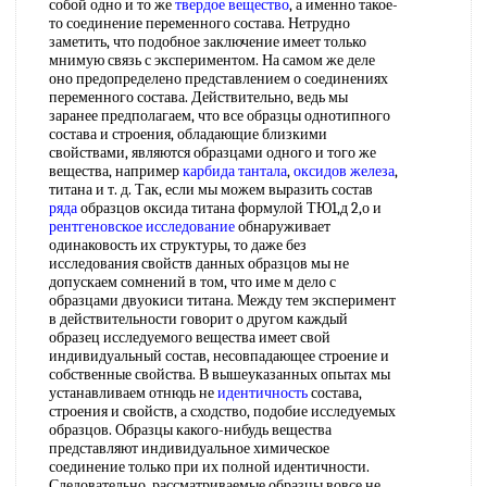
собой одно и то же
твердое вещество
, а именно такое-
то соединение переменного состава. Нетрудно
заметить, что подобное заключение имеет только
мнимую связь с экспериментом. На самом же деле
оно предопределено представлением о соединениях
переменного состава. Действительно, ведь мы
заранее предполагаем, что все образцы однотипного
состава и строения, обладающие близкими
свойствами, являются образцами одного и того же
вещества, например
карбида тантала
,
оксидов железа
,
титана и т. д. Так, если мы можем выразить состав
ряда
образцов оксида титана формулой ТЮ1,д 2,о и
рентгеновское исследование
обнаруживает
одинаковость их структуры, то даже без
исследования свойств данных образцов мы не
допускаем сомнений в том, что име м дело с
образцами двуокиси титана. Между тем эксперимент
в действительности говорит о другом каждый
образец исследуемого вещества имеет свой
индивидуальный состав, несовпадающее строение и
собственные свойства. В вышеуказанных опытах мы
устанавливаем отнюдь не
идентичность
состава,
строения и свойств, а сходство, подобие исследуемых
образцов. Образцы какого-нибудь вещества
представляют
индивидуальное химическое
соединение только при их полной идентичности.
Следовательно, рассматриваемые образцы вовсе не