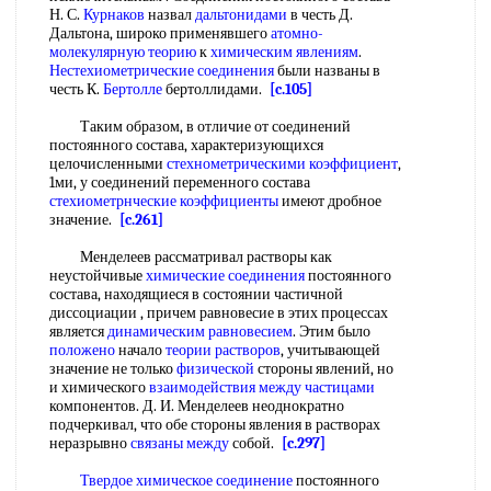
Н. С.
Курнаков
назвал
дальтонидами
в честь Д.
Дальтона, широко применявшего
атомно-
молекулярную теорию
к
химическим явлениям
.
Нестехиометрические соединения
были названы в
честь К.
Бертолле
бертоллидами.
[c.105]
Таким образом, в отличие от соединений
постоянного состава, характеризующихся
целочисленными
стехнометрическими коэффициент
,
1ми, у соединений переменного состава
стехиометрнческие коэффициенты
имеют дробное
значение.
[c.261]
Менделеев рассматривал растворы как
неустойчивые
химические соединения
постоянного
состава, находящиеся в состоянии частичной
диссоциации , причем равновесие в этих процессах
является
динамическим равновесием
. Этим было
положено
начало
теории растворов
, учитывающей
значение не только
физической
стороны явлений, но
и химического
взаимодействия между частицами
компонентов. Д. И. Менделеев неоднократно
подчеркивал, что обе стороны явления в растворах
неразрывно
связаны между
собой.
[c.297]
Твердое химическое соединение
постоянного