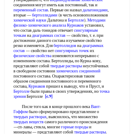
соединения могут иметь как постоянный, так и
переменный состав
. Первые он назвал
дальтонидами
,
вторые —
бертоллидами
(в честь основоположников
химической науки
Дальтона и
Бертолле
).
Методами
физико-химического анализа
Курнаков
установил,
что состав даль-тонидов отвечает
сингулярным
точкам
на
диаграммах состав
— свойство, т. е. при
достижении данного состава изучаемое свойство
резко изменяется. Для
бертоллидов
на
диаграммах
состав
— свойство нет
сингулярных точек
их
физические свойства
изменяются непрерывно с
изменением состава. Бертоллиды, по Курна-кову,
представляют собой
твердые растворы
неустойчивых
в свободном состоянии
химических соединений
постоянного состава. Охарактеризовав таким
образом соединения постоянного и переменного
состава,
Курнаков
пришел к выводу, что и Пруст, и
Бертолле
были правы в своих утверждениях, но
точка
зрения
Бертолле
[c.9]
После того как в конце прошлого века
Вант-
Гоффом
было сформулировано представление о
твердых растворах
, выяснилось, что множество
твердых веществ
самого различного происхождения
—сп-лавы, стекла, многие
горные породы
и
минералы — представляют собой
твердые растворы
.