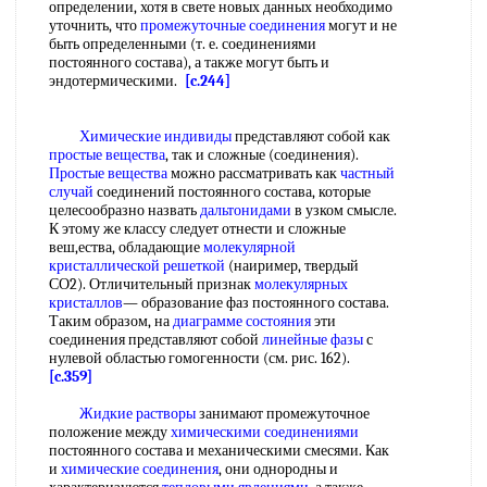
определении, хотя в свете новых данных необходимо
уточнить, что
промежуточные соединения
могут и не
быть определенными (т. е. соединениями
постоянного состава), а также могут быть и
эндотермическими.
[c.244]
Химические индивиды
представляют собой как
простые вещества
, так и сложные (соединения).
Простые вещества
можно рассматривать как
частный
случай
соединений постоянного состава, которые
целесообразно назвать
дальтонидами
в узком смысле.
К этому же классу следует отнести и сложные
веш,ества, обладающие
молекулярной
кристаллической решеткой
(наиример, твердый
СО2). Отличительный признак
молекулярных
кристаллов
— образование фаз постоянного состава.
Таким образом, на
диаграмме состояния
эти
соединения представляют собой
линейные фазы
с
нулевой областью гомогенности (см. рис. 162).
[c.359]
Жидкие растворы
занимают промежуточное
положение между
химическими соединениями
постоянного состава и механическими смесями. Как
и
химические соединения
, они однородны и