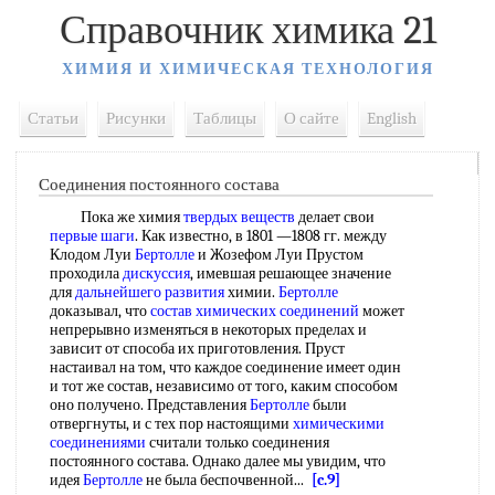
Справочник химика 21
ХИМИЯ И ХИМИЧЕСКАЯ ТЕХНОЛОГИЯ
Статьи
Рисунки
Таблицы
О сайте
English
Соединения постоянного состава
Пока же химия
твердых веществ
делает свои
первые шаги
. Как известно, в 1801 —1808 гг. между
Клодом Луи
Бертолле
и Жозефом Луи Прустом
проходила
дискуссия
, имевшая решающее значение
для
дальнейшего развития
химии.
Бертолле
доказывал, что
состав химических соединений
может
непрерывно изменяться в некоторых пределах и
зависит от способа их приготовления. Пруст
настаивал на том, что каждое соединение имеет один
и тот же состав, независимо от того, каким способом
оно получено. Представления
Бертолле
были
отвергнуты, и с тех пор настоящими
химическими
соединениями
считали только соединения
постоянного состава. Однако далее мы увидим, что
идея
Бертолле
не была беспочвенной...
[c.9]