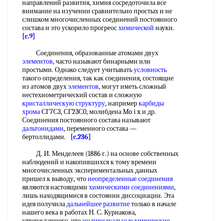
направлений развития, химия сосредоточила все
внимание на изучении сравнительно простых и не
слишком многочисленных соединений постоянного
состава и это ускорило прогреос
химической
науки.
[c.9]
Соединения, образованные атомами двух
элементов
, часто называют бинарными или
простыми. Однако следует учитывать
условность
такого определения, так как соединения, состоящие
из атомов двух
элементов
, могут иметь сложный
нестехиометрический состав и сложную
кристаллическую структуру
, например
карбиды
хрома
СГ7С3, СГ23С0, молибдена Mo i x и др.
Соединения постоянного состава называют
дальтонидами
, переменного состава —
бертоллидами.
[c.236]
Д. И. Менделеев (1886 г.) на основе собственных
наблюдений и накопившихся к тому времени
многочисленных экспериментальных данных
пришел к выводу, что
неопределенные соединения
являются настоящими
химическими соединениями
,
лишь находящимися в состоянии диссоциации. Эта
идея получила
дальнейшее развитие
только в начале
нашего века в работах Н. С. Курнакова,
утверждавшего, что
индивидуальные химические