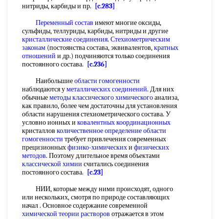
нитриды, карбиды и пр.
[c.283]
Переменный состав
имеют многие оксиды,
сульфиды, теллуриды, карбиды, нитриды и другие
кристаллические соединения
.
Стехиометрическим
законам
(постоянства состава, эквивалентов,
кратных
отношений
и др.) подчиняются только соединения
постоянного состава.
[c.236]
Наибольшие
области гомогенности
наблюдаются у
металлических соединений
. Для них
обычные
методы классического химического
анализа,
как правило, более чем достаточны для установления
области нарушения стехиометрического состава. У
условно ионных и
ковалентных координационных
кристаллов
количественное определение
области
гомогенности
требует привлечения современных
прецизионных
физико-химических
и
физических
методов
. Поэтому длительное время объектами
классической химии
считались соединения
постоянного состава.
[c.23]
НИИ, которые между ними происходят, одного
или нескольких, смотря по природе составляющих
начал . Основное содержание современной
химической теории растворов
отражается в этом