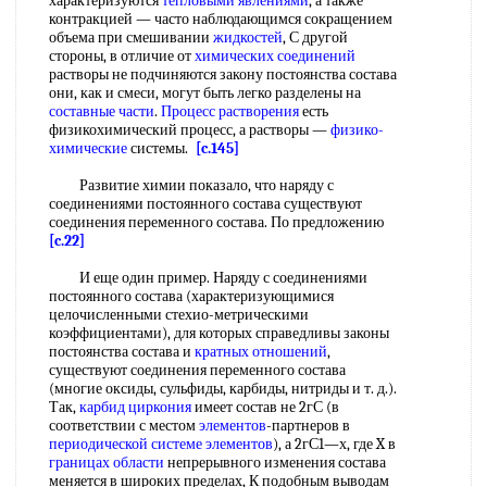
характеризуются
тепловыми явлениями
, а также
контракцией — часто наблюдающимся сокращением
объема при смешивании
жидкостей
, С другой
стороны, в отличие от
химических соединений
растворы не подчиняются закону постоянства состава
они, как и смеси, могут быть легко разделены на
составные части
.
Процесс растворения
есть
физикохимический процесс, а растворы —
физико-
химические
системы.
[c.145]
Развитие химии показало, что наряду с
соединениями постоянного состава существуют
соединения переменного состава. По предложению
[c.22]
И еще один пример. Наряду с соединениями
постоянного состава (характеризующимися
целочисленными стехио-метрическими
коэффициентами), для которых справедливы законы
постоянства состава и
кратных отношений
,
существуют соединения переменного состава
(многие оксиды, сульфиды, карбиды, нитриды и т. д.).
Так,
карбид циркония
имеет состав не 2гС (в
соответствии с местом
элементов
-партнеров в
периодической системе элементов
), а 2гС1—х, где X в
границах области
непрерывного изменения состава
меняется в широких пределах, К подобным выводам