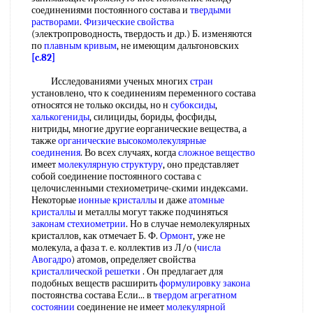
соединениями постоянного состава и
твердыми
растворами
.
Физические свойства
(электропроводность, твердость и др.) Б. изменяются
по
плавным кривым
, не имеющим дальтоновских
[c.82]
Исследованиями ученых многих
стран
установлено, что к соединениям переменного состава
относятся не только оксиды, но н
субоксиды
,
халькогениды
, силициды, бориды, фосфиды,
нитриды, многие другие еорганические вещества, а
также
органические высокомолекулярные
соединения
. Во всех случаях, когда
сложное вещество
имеет
молекулярную структуру
, оно представляет
собой соединение постоянного состава с
целочисленными стехиометриче-скими индексами.
Некоторые
ионные кристаллы
и даже
атомные
кристаллы
и металлы могут также подчиняться
законам стехиометрии
. Но в случае немолекулярных
кристаллов, как отмечает Б. Ф.
Ормонт
, уже не
молекула, а фаза т. е. коллектив из Л/о (
числа
Авогадро
) атомов, определяет свойства
кристаллической решетки
. Он предлагает для
подобных веществ расширить
формулировку закона
постоянства состава Если... в
твердом агрегатном
состоянии
соединение не имеет
молекулярной