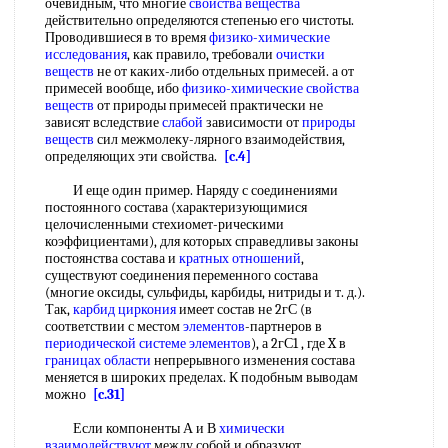
очевидным, что многие
свойства вещества
действительно определяются степенью его чистоты.
Проводившиеся в то время
физико-химические
исследования
, как правило, требовали
очистки
веществ
не от каких-либо отдельных примесей. а от
примесей вообще, ибо
физико-химические свойства
веществ
от природы примесей практически не
зависят вследствие
слабой
зависимости от
природы
веществ
сил межмолеку-лярного взаимодействия,
определяющих эти свойства.
[c.4]
И еще один пример. Наряду с соединениями
постоянного состава (характеризующимися
целочисленными стехиомет-рическими
коэффициентами), для которых справедливы законы
постоянства состава и
кратных отношений
,
существуют соединения переменного состава
(многие оксиды, сульфиды, карбиды, нитриды и т. д.).
Так,
карбид циркония
имеет состав не 2гС (в
соответствии с местом
элементов
-партнеров в
периодической системе элементов
), а 2гС1 , где X в
границах области
непрерывного изменения состава
меняется в широких пределах. К подобным выводам
можно
[c.31]
Если компоненты А и В
химически
взаимодействуют
между собой и образуют