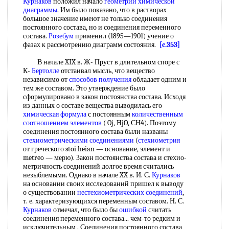
Курнаков
положил начало
геометрии химической
диаграммы
. Им было показано, что в растворах
большое значение имеют не только соединения
постоянного состава, но и соединения переменного
состава.
Розебум
применил (1895—1901) учение о
фазах к рассмотрению диаграмм состояния.
[c.353]
В начале XIX в. Ж- Пруст в длительном споре с
К-
Бертолле
отстаивал мысль, что вещество
независимо от
способов получения
обладает одним и
тем же составом. Это утверждение было
сформулировано в закон постоянства состава. Исходя
из данных о составе вещества выводилась его
химическая формула
с постоянным
количественным
соотношением элементов
( Oj, HjO, СН4). Поэтому
соединения постоянного состава были названы
стехиометрическими соединениями
(
стехиометрия
от греческого stoi heian — основание, элемент и
metreo — мерю). Закон постоянства состава и стехио-
метричность соединений долгое время считались
незыблемыми. Однако в начале XX в. И. С.
Курнаков
на основании своих исследований пришел к выводу
о существовании
нестехиометрических соединений
,
т. е. характеризующихся переменным составом. Н. С.
Курнаков
отмечал, что было бы
ошибкой
считать
соединения переменного состава... чем-то редким и
исключительным . Соединения постоянного состава