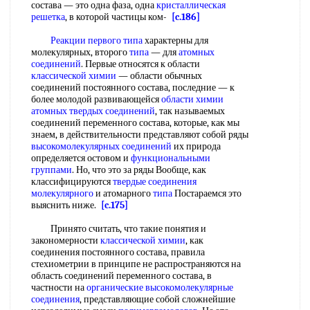
состава — это одна фаза, одна
кристаллическая
решетка
, в которой частицы ком-
[c.186]
Реакции первого
типа
характерны для
молекулярных, второго
типа
— для
атомных
соединений
. Первые относятся к области
классической химии
— области обычных
соединений постоянного состава, последние — к
более молодой развивающейся
области химии
атомных твердых соединений
, так называемых
соединений переменного состава, которые, как мы
знаем, в действительности представляют собой ряды
высокомолекулярных соединений
их природа
определяется остовом и
функциональными
группами
. Но, что это за ряды Вообще, как
классифицируются
твердые соединения
молекулярного
и атомарного
типа
Постараемся это
выяснить ниже.
[c.175]
Принято считать, что такие понятия и
закономерности
классической химии
, как
соединения постоянного состава, правила
стехиометрии в принципе не распространяются на
область соединений переменного состава, в
частности на
органические высокомолекулярные
соединения
, представляющие собой сложнейшие