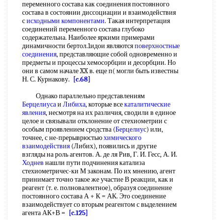
переменного состава как соединения постоянного
состава в состоянии диссоциации и взаимодействия
с
исходными компонентами
. Такая интерпретация
соединений переменного состава глубоко
содержательна. Наиболее яркими примерами
динамичности бертол.1идои являются
поверхностные
соединения
, представляющие собой одновременно и
предметы и процессы хемосорбции и десорбции. Но
они в самом начале XX в. еще п( могли быть известны
Н. С. Курнакову.
[c.68]
Однако параллельно представлениям
Берцелиуса
и
Либиха
, которые все
каталитические
явления
, несмотря на их различия, сводили в единое
целое и связывали отклонение от стехиометрии с
особым проявлением сродства (
Берцелиус
) или,
точнее, с не-прерыврюстью
химического
взаимодействия
(Либих), появились и другие
взгляды на роль агентов. А. де ля Рив, Г. И. Гесс, А. И.
Ходнев
нашли пути подчинения катализа
стехиометричес-ки М законам. По их мнению, агент
принимает точно такое же участие В реакции, как и
реагент (т. е. полновалентное), образуя соединение
постоянного состава А + К = АК. Это соединение
взаимодействует со вторым реагентом с выделением
агента АК+В =
[c.125]