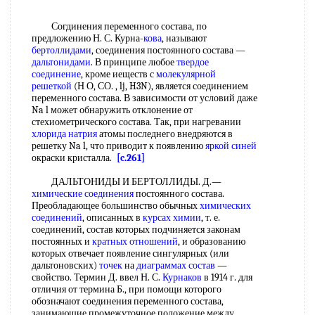
Согдинения переменного состава, по
предложению Н. С. Курна-
кова
, называют
бертоллидами
, соединения постоянного состава —
дальтонидами
. В принципе любое
твердое
соединение
, кроме иеществ с
молекулярной
решеткой
(Н О, СО. , lj, H3N), является соединением
переменного состава. В зависимости от условий даже
Na l может обнаружить отклонение от
стехиометрического состава. Так, при нагревании
хлорида натрия
атомы последнего внедряются в
решетку Na l, что приводит к появлению
яркой синей
окраски кристалла.
[c.261]
ДАЛЬТОНИДЫ И БЕРТОЛЛИДЫ. Д.—
химические соединения
постоянного состава.
Преобладающее большинство обычных
химических
соединений
, описанных в
курсах химии
, т. е.
соединений, состав которых подчиняется законам
постоянных и
кратных отношений
, и образованию
которых отвечает появление сингулярных (или
дальтоновских)
точек
на
диаграммах состав
—
свойство. Термин Д. ввел Н. С.
Курнаков
в 1914 г. для
отличия от термина Б., при помощи которого
обозначают соединения переменного состава,
занимающие промежуточное положение между