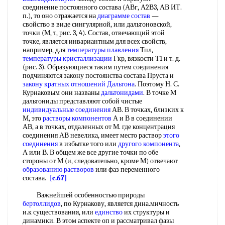
соединение постоянного состава (АВг, А2В3, АВ ИТ.
п.), то оно отражается на
диаграмме состав
—
свойство в виде сингулярной, или дальтоновской,
точки (М, т, рис. 3, 4). Состав, отвечающий этой
точке, является инвариантным для всех свойств,
например, для
температуры плавления
Тпл,
температуры кристаллизации
Гкр, вязкости Т1 и т. д.
(рис. 3). Образующиеся таким путем соединения
подчиняются закону постоянства состава Пруста и
закону кратных отношений Дальтона
. Поэтому Н. С.
Курнаковым они названы
дальтонидами
. В точке М
дальтониды представляют собой чистые
индивидуальные соединения
АВ. В точках, близких к
М, это
растворы компонентов
А и В в соединении
АВ, а в точках, отдаленных от М. где концентрация
соединения АВ невелика, имеет место раствор
этого
соединения
в избытке того или
другого компонента
,
А или В. В общем же все другие точки по обе
стороны от М (и, следовательно, кроме М) отвечают
образованию растворов
или фаз переменного
состава.
[c.67]
Важнейшей особенностью природы
бертоллидов
, по Курнакову, является дина.мичность
и.к существования, или
единство
их структуры и
динамики. В этом аспекте оп и рассматривал фазы