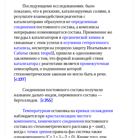
Последующими исследованиями. было
показано, что в рескииях, катализируемых солями, в
результате взаимодействия реагентов с
катализаторами образуются не
определенные
соединения
постоянного состава, а комплексы
непрерывно изменяющегося состава. Применение же
тве.рды.х катализаторов в
органической химии
и
связанные с этим успехи в
изучении гетерогенного
катализа
, несмотря на упорную защиту Ипатьевым н
Сабатье
своих
теори
11, привели к однозначному
заключению о том, что формой взанмодей-ствия
катализатора
с реагентами является
промежуточная
хемосорбция, о подчинении которой
стехиометрнческим законам не могло быть и речи.
[c.127]
Соединения постоянного состава получили
название дальто-нидов, переменного состава —
бертоллидов.
[c.255]
Температурная
остановка на
кривых охлаждения
наблюдается при
кристаллизации чистого
компонента
,
химического соединения
постоянного
состава из стехиометрического расплава p = onst),
когда с
точки зрения
правила фаз система также
однокомпонента (С= 1 + 1—2 = 0). Кроме того, при