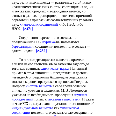
двух различных молекул — различных устойчивых
квантовомехаииче-ских систем, состоящих из одних
и тех же кислородных и водородных атомов, но
взятых в разных пропорциях, — является причиной
образования при разных соответствующих условиях
двух
химических соединений
либо Н2О, либо
Н2О2.
[c.171]
Соединения переменного состава, по
предложению Н. С.
Курнако
-ва, называются
бертоллидами
, соединения постоянного состава —
дальтонидами
[c.284]
То, что содержащиеся в веществе примеси
влияют на его свойства, было замечено задолго до
того, как возникла
химическая наука
. Наглядный
пример в этом отношении представлен в древней
легенде об определении Архимедом содержания
золота в короне сиракузского правителя Гиерона.
Вопросу
чистоты веществ
в свое время большое
внимание уделяли и алхимики. М. В. Ломоносов
указывал на необходимость проведения
научных
исследований
только с
чистыми веществами
. И уже в
начале XIX в., когда в химии установилось понятие об
индивидуальном веществе
как
химическом
соединении
постоянного состава, стало совершенно