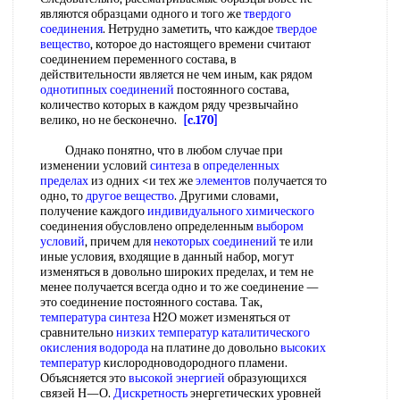
являются образцами одного и того же
твердого
соединения
. Нетрудно заметить, что каждое
твердое
вещество
, которое до настоящего времени считают
соединением переменного состава, в
действительности является не чем иным, как рядом
однотипных соединений
постоянного состава,
количество которых в каждом ряду чрезвычайно
велико, но не бесконечно.
[c.170]
Однако понятно, что в любом случае при
изменении условий
синтеза
в
определенных
пределах
из одних <и тех же
элементов
получается то
одно, то
другое вещество
. Другими словами,
получение каждого
индивидуального химического
соединения обусловлено определенным
выбором
условий
, причем для
некоторых соединений
те или
иные условия, входящие в данный набор, могут
изменяться в довольно широких пределах, и тем не
менее получается всегда одно и то же соединение —
это соединение постоянного состава. Так,
температура синтеза
Н2О может изменяться от
сравнительно
низких температур
каталитического
окисления
водорода
на платине до довольно
высоких
температур
кислородноводородного пламени.
Объясняется это
высокой энергией
образующихся
связей Н—О.
Дискретность
энергетических уровней