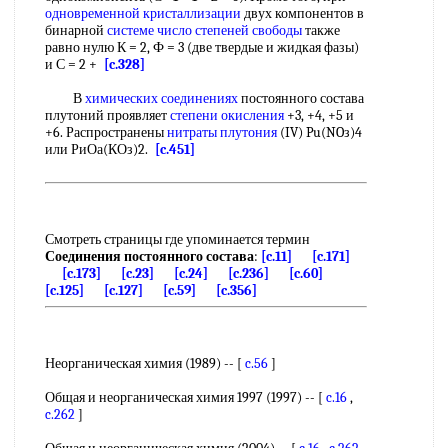
одновременной кристаллизации
двух компонентов в
бинарной
системе число степеней свободы
также
равно нулю К = 2, Ф = 3 (две твердые и жидкая фазы)
и С = 2 +
[c.328]
В
химических соединениях
постоянного состава
плутоний проявляет
степени окисления
+3, +4, +5 и
+6. Распространены
нитраты плутония
(IV) Pu(NOз)4
или РиОа(КОз)2.
[c.451]
Смотреть страницы где упоминается термин
Соединения постоянного состава
:
[c.11]
[c.171]
[c.173]
[c.23]
[c.24]
[c.236]
[c.60]
[c.125]
[c.127]
[c.59]
[c.356]
Неорганическая химия (1989) -- [
c.56
]
Общая и неорганическая химия 1997 (1997) -- [
c.16
,
c.262
]