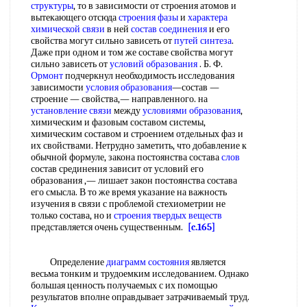
структуры
, то в зависимости от строения атомов и
вытекающего отсюда
строения фазы
и
характера
химической связи
в ней
состав соединения
и его
свойства могут сильно зависеть от
путей синтеза
.
Даже при одном и том же составе свойства могут
сильно зависеть от
условий образования
. Б. Ф.
Ормонт
подчеркнул необходимость исследования
зависимости
условия образования
—состав —
строение — свойства,— направленного. на
установление связи
между
условиями образования
,
химическим и фазовым составом системы,
химическим составом и строением отдельных фаз и
их свойствами. Нетрудно заметить, что добавление к
обычной формуле, закона постоянства состава
слов
состав срединения зависит от условий его
образования ,— лишает закон постоянства состава
его смысла. В то же время указание на важность
изучения в связи с проблемой стехиометрии не
только состава, но и
строения твердых веществ
представляется очень существенным.
[c.165]
Определение
диаграмм состояния
является
весьма тонким и трудоемким исследованием. Однако
большая ценность получаемых с их помощью
результатов вполне оправдывает затрачиваемый труд.