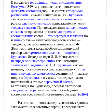
В результате
термодинамического исследования
Розебума
(1899 г.) установлены основные тины
диаграмм состояния
двойных систем с
твердыми
растворами
. В начале нашего века Н. С.
Курнаков
заложил
основы физико-химического анализа
и
развил
физико-химическое
направление изучения
твердых веществ
. При исследовании
металлических
сплавов
он применил не только
диаграммы
состояния типа
состав —
температура плавления
, но
и
типа
состав — электропроводность, состав —
твердость, разработанные им совместно с С. Ф.
Жемчужиным, а также изобрел самопищущий
прибор для
термического анализа
—
пирометр
Курнакова
. Исходя из идеи Д. И. Менделеева о
неопределенных соединениях
как настоящих
химических соединениях
, Н. С.
Курнаков
, как мы
помним, постулировал существование двух
типов
индивидуальных химических
соединений — дальто-
нидов и
бертоллидов
и указал, что первые имеют
постоянный, а вторые
переменный состав
.
Бертоллиды, по Курнакову, представляют собой
твердые растворы
неустойчивых в свободном
состоянии соединений постоянного состава.
[c.164]
На основании этих экспериментальных данных
заключают исследованные образцы представляют