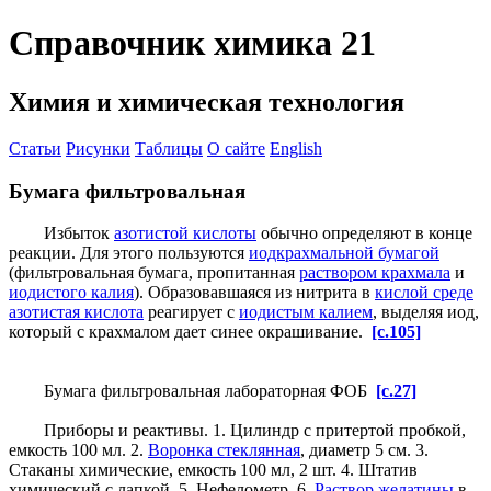
Справочник химика 21
Химия и химическая технология
Статьи
Рисунки
Таблицы
О сайте
English
Бумага фильтровальная
Избыток
азотистой кислоты
обычно определяют в конце
реакции. Для этого пользуются
иодкрахмальной бумагой
(фильтровальная бумага, пропитанная
раствором крахмала
и
иодистого калия
). Образовавшаяся из нитрита в
кислой среде
азотистая кислота
реагирует с
иодистым калием
, выделяя иод,
который с крахмалом дает синее окрашивание.
[c.105]
Бумага фильтровальная лабораторная ФОБ
[c.27]
Приборы и реактивы. 1. Цилиндр с притертой пробкой,
емкость 100 мл. 2.
Воронка стеклянная
, диаметр 5 см. 3.
Стаканы химические, емкость 100 мл, 2 шт. 4. Штатив
химический с лапкой. 5. Нефелометр. 6.
Раствор желатины
в