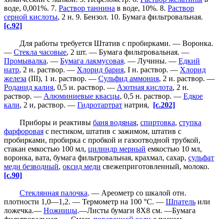
воде, 0,001%. 7.
Раствор таннина
в воде, 10%. 8.
Раствор
серной кислоты
, 2 н. 9. Бензол. 10. Бумага фильтровальная.
[c.92]
Для работы требуется Штатив с пробирками. — Воронка.
—
Стекла часовые
, 2 шт. — Бумага фильтровальная. —
Промывалка
. —
Бумага лакмусовая
. — Лучины. —
Едкий
натр
, 2 н. раствор. —
Хлорид бария
, I н. раствор. —
Хлорид
железа
(III), 1 и. раствор. —
Сульфид аммония
, 2 и. раствор. —
Роданид калия
, 0,5 и. раствор. —
Азотная кислота
, 2 н.
раствор. —
Алюминиевые квасцы
, 0,5 н. раствор. —
Едкое
кали
, 2 и, раствор. —
Гидротартрат
натрия,
[c.202]
Приборы и реактивы
баня водяная
,
спиртовка
,
ступка
фарфоровая
с пестиком, штатив с зажимом, штатив с
пробирками, пробирка с пробкой и газоотводной трубкой,
стакан емкостью 100 мл,
цилиндр мерный
емкостью 10 мл,
воронка, вата, бумага фильтровальная, крахмал, сахар,
сульфат
меди безводный
,
оксид меди
свежеприготовленный, молоко.
[c.90]
Стеклянная палочка
. — Ареометр со шкалой отн.
плотности 1,0—1,2. — Термометр на 100 °С. —
Шпатель
или
ложечка.—
Ножницы
.—Листы бумаги 8X8 см. —Бумага