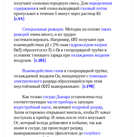
получают озонокислородную смесь. Для
определения
содержания
в ней озона выходящий
газовый поток
пропускают в течение 5 минут через раствор К1
[c.44]
Специальные реакции
. Методик на основе
таких
реакций
очень много, и их трудно
систематизировать. Например, OF2 получают при
взаимодействии р2 с 2%-ным
гидроксидом натрия
OaFj образуется из Fj-i-Os в газоразрядной трубке в
условиях тлеющего заряда при
охлаждении жидким
воздухом.
[c.181]
Взаимодействие газов
в газоразрядной трубке,
охлаждаемой жидким Оа, инициируют с
помощью
электрического
разряда образующийся при этом
неустойчивый O2F2 вымораживают.
[c.198]
Как только
сосуды Дьюара
установлены под
соответствующие
части прибора
и запущен
водоструйный насос
, включают
искровой разряд
.
Затем осторожно открывают вентиль, чтобы Рг начал
поступать в прибор. И лишь после этого впускают
Ог, который всегда добавляют в избытке, так как
иначе в сосуде, где происходит разряд,
вымораживается озон (фиолетовое до
голубого