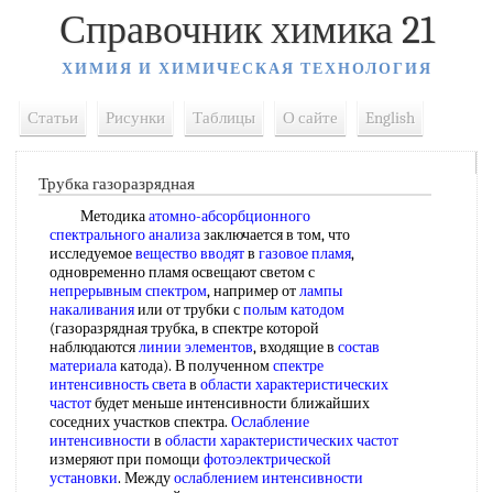
Справочник химика 21
ХИМИЯ И ХИМИЧЕСКАЯ ТЕХНОЛОГИЯ
Статьи
Рисунки
Таблицы
О сайте
English
Трубка газоразрядная
Методика
атомно-абсорбционного
спектрального анализа
заключается в том, что
исследуемое
вещество вводят
в
газовое пламя
,
одновременно пламя освещают светом с
непрерывным спектром
, например от
лампы
накаливания
или от трубки с
полым катодом
(газоразрядная трубка, в спектре которой
наблюдаются
линии элементов
, входящие в
состав
материала
катода). В полученном
спектре
интенсивность света
в
области характеристических
частот
будет меньше интенсивности ближайших
соседних участков спектра.
Ослабление
интенсивности
в
области характеристических частот
измеряют при помощи
фотоэлектрической
установки
. Между
ослаблением интенсивности