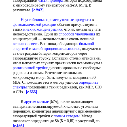
газоразрядной
части прибора
, которая подсоединена
к микроволновому генератору на 2450 МГц. В
результате
[c.247]
Неустойчивые промежуточные продукты
в
фотохимической реакции
обычно присутствуют в
таких
низких концентрациях
, что их нельзя изучать
непосредственно. Один из
способов увеличения
их
концентраций — использование очень мощной
вспышки света
. Вспышка, обладающая
большой
энергией
и
малой продолжительностью
, получается
за счет разряда батареи конденсаторов через
газоразрядную трубку. Вспышки столь интенсивны,
что в некоторых случаях практически все молекулы в
реакционной трубке
диссоциированы на свободные
радикалы и атомы. В течение нескольких
микросекунд могут быть получены мощности 50
МВт. С помощью этого метода удалось
определить
спектры
поглощения таких радикалов, как МНг, СЮ
и СНз.
[c.555]
В
другом методе
[574], также включающем
выпаривание анализируемой кислоты с угольным
порошком, концентрат анализируют с применением
газоразрядной трубки с
полым катодом
. Метод
позволяет определять до Sb (5 = 0,15) в уксусной, со-
[c.156]