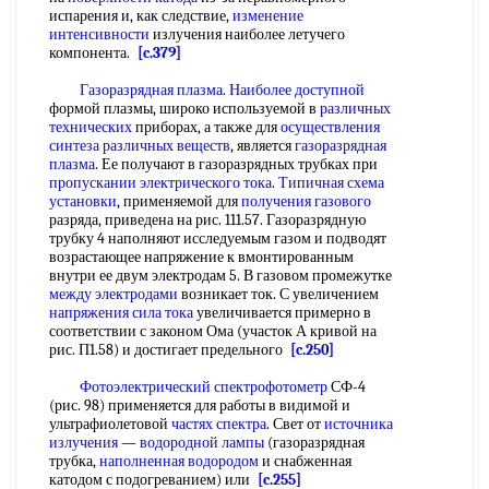
испарения и, как следствие,
изменение
интенсивности
излучения наиболее летучего
компонента.
[c.379]
Газоразрядная плазма
.
Наиболее доступной
формой плазмы, широко используемой в
различных
технических
приборах, а также для
осуществления
синтеза
различных веществ
, является
газоразрядная
плазма
. Ее получают в газоразрядных трубках при
пропускании электрического тока
.
Типичная схема
установки
, применяемой для
получения газового
разряда, приведена на рис. 111.57. Газоразрядную
трубку 4 наполняют исследуемым газом и подводят
возрастающее напряжение к вмонтированным
внутри ее двум электродам 5. В газовом промежутке
между электродами
возникает ток. С увеличением
напряжения сила тока
увеличивается примерно в
соответствии с законом Ома (участок А кривой на
рис. П1.58) и достигает предельного
[c.250]
Фотоэлектрический спектрофотометр
СФ-4
(рис. 98) применяется для работы в видимой и
ультрафиолетовой
частях спектра
. Свет от
источника
излучения
—
водородной лампы
(газоразрядная
трубка,
наполненная водородом
и снабженная
катодом с подогреванием) или
[c.255]