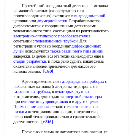
Простейший координатный детектор — мозаика
из малогабаритных (газоразрядных или
полупроводниковых) счетчиков в
виде одномерной
цепочки или
двумерной сетки
. Разрабатываются
дифрактометры с координатными детекторами
телевизионного типа, состоящими из рентгеновского
электронно-оптического преобразователя
в
сочетании с
телевизионной трубкой
. Для
регистрации угловых координат
дифракционных
лучей
используются
также различного
типа линии
задержки. В целом вся эта техника находится еще в
стадии разработки
, и пока рано судить, какая схема
окажется наиболее приемлемой для массового
использования.
[c.80]
Аргон применяется в
газоразрядных приборах
с
накаленным катодом (газотроны, тиратроны), в
газосветных трубках
, в
некоторых ртутных
выпрямителях, для создания
инертной атмосферы
при
очистке полупроводников
и в
других целях
.
Применение аргона
связано с его
относительно
низким
потенциалом ионизации, инертностью,
невысокой теплопроводностью и сравнительной
доступностью.
[c.316]
Поскольку плазма не находится в равновесии, ее