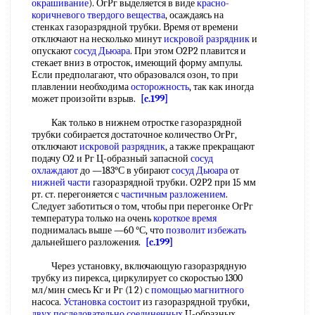
окрашивание
). ОгРг выделяется в виде
красно-
коричневого
твердого вещества
, осаждаясь на
стенках газоразрядной трубки. Время от времени
отключают на несколько минут
искровой разрядник
и
опускают
сосуд Дьюара
. При этом О2Р2 плавится и
стекает вниз в отросток, имеющий форму ампулы.
Если предполагают, что образовался озон, то при
плавлении необходима
осторожность
, так как иногда
может произойти взрыв.
[c.199]
Как только в нижнем отростке газоразрядной
трубки собирается достаточное количество ОгРг,
отключают
искровой разрядник
, а также прекращают
подачу О2 и Рг Ц-образный запасной
сосуд
охлаждают
до —183°С в убирают
сосуд Дьюара
от
нижней части
газоразрядной трубки. О2Р2 при 15 мм
рт. ст. перегоняется с
частичным разложением
.
Следует заботиться о том, чтобы при перегонке ОгРг
температура только на очень
короткое время
поднималась выше —60 °С, что
позволит избежать
дальнейшего разложения.
[c.199]
Через установку, включающую газоразрядную
трубку из пирекса, циркулирует со скоростью 1300
мл/мин смесь Кг и Рг (1 2) с
помощью магнитного
насоса.
Установка состоит
из газоразрядной трубки,
двух
последовательно соединенных
U-образных