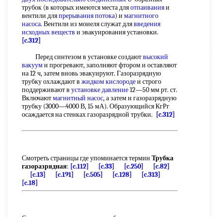
трубок (в которых имеются места для
отпаивания
и
вентили для
прерывания потока
) и
магнитного
насоса
. Вентили из моиеля служат для
введения
исходных веществ
и эвакуирования установки.
[c.312]
Перед синтезом в установке создают
высокий
вакуум
и прогревают, заполняют фтором и оставляют
на 12 ч, затем вновь эвакуируют. Газоразрядную
трубку охлаждают в
жидком кислороде
и строго
поддерживают в
установке давление
12—50 мм рт. ст.
Включают
магнитный насос
, а затем и газоразрядную
трубку (3000—4000 В, 15 мА). Образующийся КгРг
осаждается на стенках газоразрядной трубки.
[c.312]
Смотреть страницы где упоминается термин
Трубка
газоразрядная
:
[c.112]
[c.33]
[c.250]
[c.82]
[c.13]
[c.191]
[c.505]
[c.128]
[c.313]
[c.18]