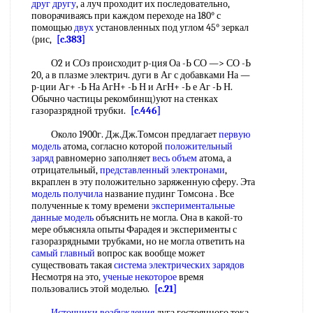
друг другу
, а луч проходит их последовательно,
поворачиваясь при каждом переходе на 180° с
помощью
двух
установленных под углом 45° зеркал
(рис,
[c.383]
О2 и СОз происходит р-ция Оа -Ь СО —> СО -Ь
20, а в плазме электрич. дуги в Аг с добавками На —
р-ции Аг+ -Ь На АгН+ -Ь Н и АгН+ -Ь е Аг -Ь Н.
Обычно частицы рекомбинщ)уют на стенках
газоразрядной трубки.
[c.446]
Около 1900г. Дж.Дж.Томсон предлагает
первую
модель
атома, согласно которой
положительный
заряд
равномерно заполняет
весь объем
атома, а
отрицательный,
представленный электронами
,
вкраплен в эту положительно заряженную сферу. Эта
модель получила
название пудинг Томсона . Все
полученные к тому времени
экспериментальные
данные модель
объяснить не могла. Она в какой-то
мере объясняла опыты Фарадея и эксперименты с
газоразрядными трубками, но не могла ответить на
самый главный
вопрос как вообще может
существовать такая
система электрических зарядов
Несмотря на это,
ученые некоторое
время
пользовались этой моделью.
[c.21]
Источники возбуждения
дуга гостоянного тока