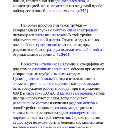
линии, характерной для
данного элемента
, и
концентрацией
этого элемента
в исследуемой пробе
наблюдается линейная зависимость.
[c.244]
Наиболее простой тип такой трубки —
газоразрядная трубка с
внутренними электродами
,
питающаяся
постоянным током
. В этой трубке
образуется тлеющий разряд. Отметим здесь только
две
наиболее существенные
части, на которые
разделяется область
разряда положительный столб
и
отрицательное свечение.
[c.246]
В
качестве источников
излучения, специфичных
для атомов
различных элементов
, обычно применяют
газоразрядные трубки с
полым катодом
.
Цилиндрический полый
катод изготавливают из
элемента,
резонансное излучение
которого
должно
быть
возбуждено
работу проводят
при напряжении
400 В и
силе тока
100 мА. В
качестве материала
катода
иногда используют сплавы, тогда получают
резонансные частоты
излучения
ряда элементов
в
одной трубке например,
сплавы меди
, цинка и
свинца
можно использовать для
одновременного
определения
этих трех элементов. Однако при этом
существует возможность изменения состава сплавов
на
поверхности катода
из-за неравномерного