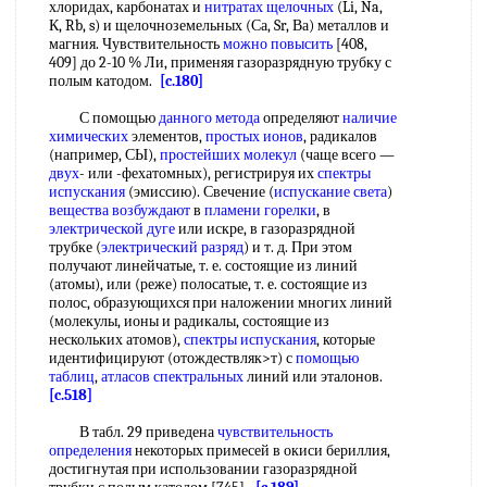
хлоридах, карбонатах и
нитратах щелочных
(Li, Na,
К, Rb, s) и щелочноземельных (Са, Sr, Ва) металлов и
магния. Чувствительность
можно повысить
[408,
409] до 2-10 % Ли, применяя газоразрядную трубку с
полым катодом.
[c.180]
С помощью
данного метода
определяют
наличие
химических
элементов,
простых ионов
, радикалов
(например, СЫ),
простейших молекул
(чаще всего —
двух
- или -фехатомных), регистрируя их
спектры
испускания
(эмиссию). Свечение (
испускание света
)
вещества возбуждают
в
пламени горелки
, в
электрической дуге
или искре, в газоразрядной
трубке (
электрический разряд
) и т. д. При этом
получают линейчатые, т. е. состоящие из линий
(атомы), или (реже) полосатые, т. е. состоящие из
полос, образующихся при наложении многих линий
(молекулы, ионы и радикалы, состоящие из
нескольких атомов),
спектры испускания
, которые
идентифицируют (отождествляк>т) с
помощью
таблиц
,
атласов спектральных
линий или эталонов.
[c.518]
В табл. 29 приведена
чувствительность
определения
некоторых примесей в окиси бериллия,
достигнутая при использовании газоразрядной