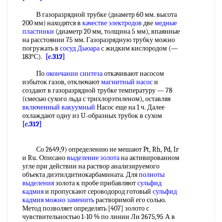
В газоразрядной трубке (диаметр 60 мм. высота
200 мм) находятся в
качестве электродов
две
медные
пластинки
(диаметр 20 мм, толщина 5 мм), впаянные
на расстоянии 75 мм. Газоразрядную трубку можно
погружать в
сосуд Дьюара
с жидким кислородом (—
183°С).
[c.312]
По
окончании синтеза
откачивают насосом
избыток газов, отключают
магнитный насос
и
создают в газоразрядной трубке температуру — 78
(смесью сухого льда с трихлорэтиленом), оставляя
включенный вакуумный
Насос еще на 1 ч. Далее
охлаждают одну из U-образных трубок в сухом
[c.312]
Со 2649,9) определению не мешают Pt, Rh, Pd, Ir
и Ru. Описано
выделение золота
на активированном
угле при действии на раствор анализируемого
объекта диэтилдитиокарбамината. Для
полноты
выделения
золота к пробе прибавляют
сульфид
кадмия
и пропускают сероводород готовый
сульфид
кадмия
можно заменить
растворимой его солью.
Метод позволяет определять [407] золото с
чувствительностью 1-10 % по линии Ли 2675,95 А в