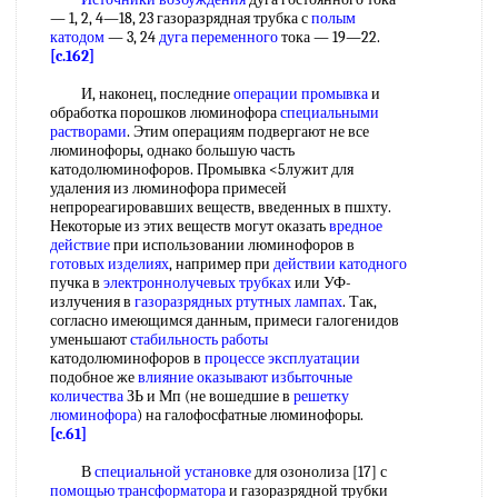
— 1, 2, 4—18, 23 газоразрядная трубка с
полым
катодом
— 3, 24
дуга переменного
тока — 19—22.
[c.162]
И, наконец, последние
операции промывка
и
обработка порошков люминофора
специальными
растворами
. Этим операциям подвергают не все
люминофоры, однако большую часть
катодолюминофоров. Промывка <5лужит для
удаления из люминофора примесей
непрореагировавших веществ, введенных в пшхту.
Некоторые из этих веществ могут оказать
вредное
действие
при использовании люминофоров в
готовых изделиях
, например при
действии катодного
пучка в
электроннолучевых трубках
или УФ-
излучения в
газоразрядных ртутных лампах
. Так,
согласно имеющимся данным, примеси галогенидов
уменьшают
стабильность работы
катодолюминофоров в
процессе эксплуатации
подобное же
влияние оказывают
избыточные
количества
ЗЬ и Мп (не вошедшие в
решетку
люминофора
) на галофосфатные люминофоры.
[c.61]
В
специальной установке
для озонолиза [17] с
помощью трансформатора
и газоразрядной трубки