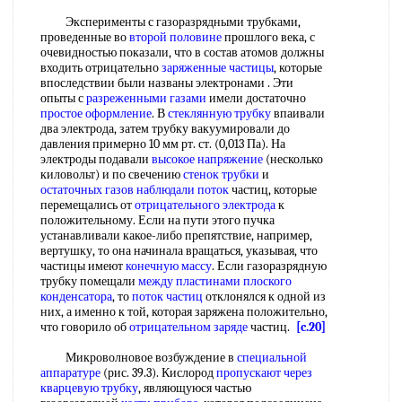
Эксперименты с газоразрядными трубками,
проведенные во
второй половине
прошлого века, с
очевидностью показали, что в состав атомов должны
входить отрицательно
заряженные частицы
, которые
впоследствии были названы электронами . Эти
опыты с
разреженными газами
имели достаточно
простое оформление
. В
стеклянную трубку
впаивали
два электрода, затем трубку вакуумировали до
давления примерно 10 мм рт. ст. (0,013 Па). На
электроды подавали
высокое напряжение
(несколько
киловольт) и по свечению
стенок трубки
и
остаточных газов
наблюдали поток
частиц, которые
перемещались от
отрицательного электрода
к
положительному. Если на пути этого пучка
устанавливали какое-либо препятствие, например,
вертушку, то она начинала вращаться, указывая, что
частицы имеют
конечную массу
. Если газоразрядную
трубку помещали
между пластинами
плоского
конденсатора
, то
поток частиц
отклонялся к одной из
них, а именно к той, которая заряжена положительно,
что говорило об
отрицательном заряде
частиц.
[c.20]
Микроволновое возбуждение в
специальной
аппаратуре
(рис. 39.3). Кислород
пропускают через
кварцевую трубку
, являющуюся частью