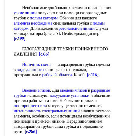
Необходимые для больших величин поглош,ения
узкие линии
получают при помощи газоразрядных
трубок с
полым катодом
. Обычно для каждого
элемента необходима
специальная трубка с
полым
катодом
. Для выделения
резонансной линии
служат
монохроматоры (рис. 5.7). Необходимая диспер-
[c.199]
ГАЗОРАЗРЯДНЫЕ ТРУБКИ ПОНИЖЕННОГО
ДАВЛЕНИЯ
[c.66]
Источник света
— газоразрядная трубка сделана
в
виде длинного
капилляра со стенками,
прозрачными в
рабочей области
. Какой
[c.116]
Введение газов
. Для
введения газов
в
разрядные
трубки
используют
вакуумные установки
и обычные
приемы работы с газами. Небольшие примеси
постороннего газа
могут существенно изменить
интенсивность спектральных линий
анализируемого
элемента, особенно, если потенциалы возбуждения и
ионизации примеси низкие. Перед заполнением
газоразрядной трубки сама трубка и подводящие
пути
[c.256]