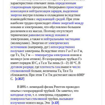
характеристики отвечают лишь
определенным
стационарным
процессам. Непрерывно
происходит
ионизация
и
нейтрализация зарядов
,
выделение
энергии
внутри плазмы и охлаждение вследствие
взаимодействия с
окружающей средой
. При этом
наиболее трудно происходит
обмен энергией между
ионами и электронами, что обусловлено большим
различием в их массах. Поэтому отсутствует
термическое
равновесие между ионами
и
электронами, а также и
нейтральными частицами
(молекулами). Энергию от
электрических
источников
(например, дуг)
непосредственно
получают
электроны. Вследствие этого 7 а>7 и>7 м,
где Тэ, Ти, 7 м —
температуры электронов
ионов и
молекул (или атомов). В газоразрядных трубках Гэ
имеет порядок 10 С, а Та и Ты лишь (1—2)-10 °С. В
дуговом разряде
, где
плотность газа
выше и
число
столкновений
больше, величины Та, Тя и Та
сближаются. При этом Т и Тм достигают около 6000°
С.
[c.357]
В 1895 г. немецкий физик Рентген проводил
опыты с газоразрядной трубкой. Он заметил, что
катодные лучи
, т. е. электроны, соударяясь с
поверхностью стеклянной
трубки,
вызывают
излучение
нового вида. Эти
[c.12]