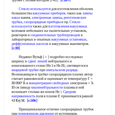
трубки с полым катодом [745].
[c.189]
Стекло используется
для изготовления оболочек
большинства
вакуумных приборов
, таких как
лампы
накал
вания,
электронные лампы
,
рентгеновские
трубки
,
газоразрядные приборы
и пр.
Стекло
используется
также для
изготовления вакуумных
колпаков небольших на-пылительиых установок,
реакторов и
соединительных трубопроводов
в
лабораторных и опытных
вакуумных установках
,
диффузионных насосов
и вакуумных манометров.
[c.33]
Недавно Вульф [ < ] подробно исследовал
ширину и
сдвиг линий
нейтрального и
ионизованного гелия (Не 1 и Не И), светящегося в
кварцевой трубке
при
импульсном разряде
.
Возникающую в трубке газоразрядную плазму автор
считает равновесной и оценивает ее температуру Г =
30 000° К и
концентрацию свободных
электронов = Ъ
10 см (ввиду
квазинейтральности
плазмы в ней
возникает столько же ионов Не ).
Средняя
напряженность
поля в плазме Е принимается равной
43 Kej M.
[c.506]
Принциниальпое отличие газоразрядных трубок
при
пониженном давлении
от источников,