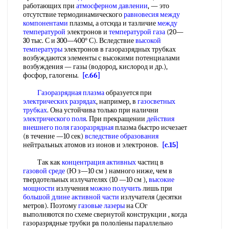
работающих при
атмосферном давлении
, — это
отсутствие термодинамического
равновесия между
компонентами
плазмы, а отсюда и тазличие
между
температурой
электронов и
температурой газа
(20—
30 тыс. С и 300—400° С). Вследствие
высокой
температуры
электронов в газоразрядных трубках
возбуждаются элементы с высокими потенциалами
возбуждения — газы (водород, кислород и др.),
фосфор, галогены.
[c.66]
Газоразрядная плазма
образуется при
электрических разрядах
, например, в
газосветных
трубках
. Она устойчива только при налични
электрического поля
. При прекращении
действия
внешнего
поля газоразрядная
плазма быстро исчезает
(в течение —10 сек)
вследствие образования
нейтральных атомов из ионов и электронов.
[c.15]
Так как
концентрация активных
частиц в
газовой среде
(Ю з—10 см ) намного ниже, чем в
твердотельных излучателях (10 —10 см ),
высокие
мощности
излучения
можно получить
лишь при
большой длине
активной части
излучателя (десятки
метров). Поэтому
газовые лазеры
на СОг
выполняются по схеме свернутой конструкции , когда
газоразрядные трубки pa пoлoлieны параллельно