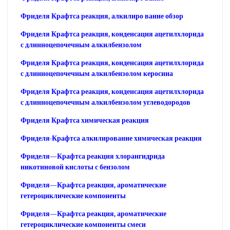
Фриделя Крафтса реакция, алкилиро вание обзор
Фриделя Крафтса реакция, конденсация ацетилхлорида
с длинноцепочечным алкилбензолом
Фриделя Крафтса реакция, конденсация ацетилхлорида
с длинноцепочечным алкилбензолом керосина
Фриделя Крафтса реакция, конденсация ацетилхлорида
с длинноцепочечным алкилбензолом углеводородов
Фриделя Крафтса химическая реакция
Фриделя-Крафтса алкилирование химическая реакция
Фриделя—Крафтса реакция хлорангидрида
никотиновой кислоты с бензолом
Фриделя—Крафтса реакция, ароматические
гетероциклические компоненты
Фриделя—Крафтса реакция, ароматические
гетероциклические компоненты смеси