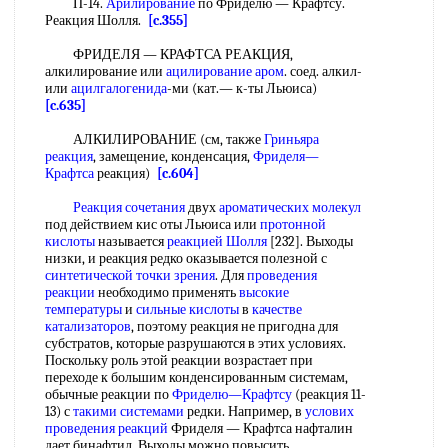
П-14.
Арилирование
по Фриделю — Крафтсу.
Реакция Шолля.
[c.355]
ФРИДЕЛЯ — КРАФТСА РЕАКЦИЯ,
алкилирование или
ацилирование аром
. соед. алкил-
или
ацилгалогенида
-ми (кат.— к-ты Льюиса)
[c.635]
АЛКИЛИРОВАНИЕ (см, также
Гриньяра
реакция
, замещение, конденсация,
Фриделя—
Крафтса
реакция)
[c.604]
Реакция сочетания
двух
ароматических молекул
под действием кис оты Льюиса или
протонной
кислоты
называется
реакцией Шолля
[232]. Выходы
низки, и реакция редко оказывается полезной с
синтетической
точки зрения
. Для
проведения
реакции
необходимо применять
высокие
температуры
и
сильные кислоты
в
качестве
катализаторов
, поэтому реакция не пригодна для
субстратов, которые разрушаются в этих условиях.
Поскольку роль этой реакции возрастает при
переходе к большим конденсированным системам,
обычные реакции по
Фриделю—Крафтсу
(реакция 11-
13) с
такими системами
редки. Например, в
услових
проведения реакций
Фриделя — Крафтса нафталин
дает бинафтил. Выходы можно повысить