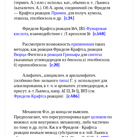
(термич. А.) илп с использ. кат., обычно к-т. /1ьюиса
(каталитич. А.). Об А. аром, соединений см. Фриделя
— Крафтса реакция.
Примен
. для получ. кумола,
этанола, этилбензола и др.
[c.24]
Фриделя-Крафтса реакция 164, 1R5
Фумаровая
кислота
, взаимодейстние с /I-крезолом 16
[c.548]
Рассмотрите возможность
применения
таких
методов, как реакция Фриделя-Крафтса, реакция
Вюрца
-Фитгига и
реакция Гриньяра
для
синтеза
указанных углеводородов из бензола а) этилбензола
б) пропилбензола
[c.20]
Алифатич., алициклич. и арилалифатич.
(особенно бен-зильного
типа
) Г. у. используют для
алкилирования, в т. ч. и ароматич. углеводородов, в
присут. к-т Льюиса, напр. AI I3, Fe Ij, BF3 (см.
Фриделя-Крафтса
реакция)
[c.486]
Механизм Ф.п. до конца не выяснен.
Предполагают, что перегруппировка вдет
целиком
по
межмол. или внугримол. механизму, либо частично
по тому и др. пути. Кж и в Фриделя - Крафтса
реакции вначале межод субстратом и к-той Льюиса