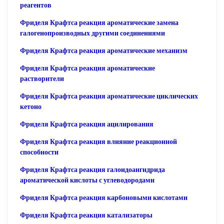
реагентов
Фриделя Крафтса реакция ароматические замена
галогенопроизводных другими соединениями
Фриделя Крафтса реакция ароматические механизм
Фриделя Крафтса реакция ароматические
растворители
Фриделя Крафтса реакция ароматические циклических
кетоно
Фриделя Крафтса реакция ацилирования
Фриделя Крафтса реакция влияние реакционной
способности
Фриделя Крафтса реакция галоидоангидрида
ароматической кислоты с углеводородами
Фриделя Крафтса реакция карбоновыми кислотами
Фриделя Крафтса реакция катализаторы