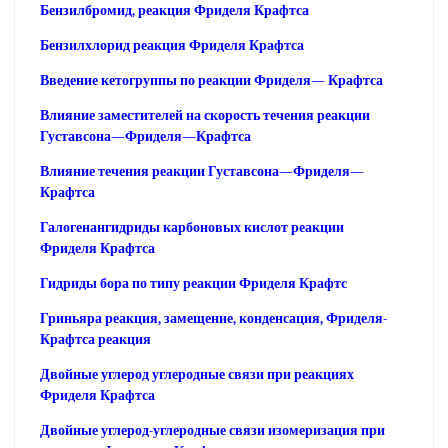
Бензилбромид, реакция Фриделя Крафтса
Бензилхлорид реакция Фриделя Крафтса
Введение кетогруппы по реакции Фриделя— Крафтса
Влияние заместителей на скорость течения реакции
Густавсона—Фриделя—Крафтса
Влияние течения реакции Густавсона—Фриделя—
Крафтса
Галогенангидриды карбоновых кислот реакции
Фриделя Крафтса
Гидриды бора по типу реакции Фриделя Крафтс
Гриньяра реакция, замещение, конденсация, Фриделя-
Крафтса реакция
Двойные углерод углеродные связи при реакциях
Фриделя Крафтса
Двойные углерод-углеродные связи изомеризация при