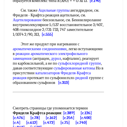
образуется комплекс типа R(ArO) = = O-Al l3.
[c.190]
См. также
Ацильные группы
ангидридное, см.
Фриделя - Крафтса реакция ацетильное, см.
Ацетилирование
бензоильное, см. Бенюилиролание
внутримолекулярное 5/537 восстаиовительное 3/407,
408 гпикозидиое 2/731-733, 747 заместительное
1/1074 2/90, 313,
[c.555]
Этот же продукт при нагревании с
ароматическими соединениями
, легко вступающими
в
реакции ароматического электрофильного
замещения
(антрацен,
дурол
, нафталин), реагирует
по карбоксильной, а не по
сульфохлоридной группе
,
давая соответствующие
сульфированные кетоны
Но в
присутствии
катализаторов Фриделя-Крафтса
реакция
протекает по сульфонилхло-
ридной
группе с
образованием сульфонов
[c.313]
Смотреть страницы где упоминается термин
Фриделя Крафтса реакция
:
[c.389]
[c.126]
[c.476]
[c.78]
[c.162]
[c.254]
[c.400]
[c.4]
[c.612]
[c.472]
[c.75]
[c.740]