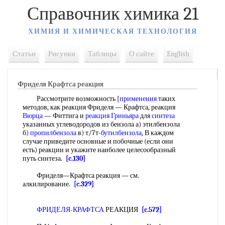
Справочник химика 21
ХИМИЯ И ХИМИЧЕСКАЯ ТЕХНОЛОГИЯ
Статьи
Рисунки
Таблицы
О сайте
English
Фриделя Крафтса реакция
Рассмотрите возможность [
применения
таких
методов, как реакция Фриделя — Крафтса, реакция
Вюрца
— Фиттига и
реакция Гриньяра
для
синтеза
указанных углеводородов из бензола а) этилбензола
б)
пропилбензола
в) т/7т-
бутилбензола
, В каждом
случае приведите основные и побочные (если они
есть) реакции и укажите наиболее целесообразный
путь синтеза.
[c.130]
Фриделя—Крафтса реакция — см.
алкилирование.
[c.329]
ФРИДЕЛЯ-КРАФТСА
РЕАКЦИЯ
[c.572]