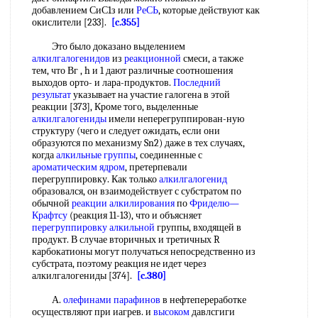
добавлением СиС1з или
РеСЬ
, которые действуют как
окислители [233].
[c.355]
Это было доказано выделением
алкилгалогенидов
из
реакционной
смеси, а также
тем, что Вг , h и 1 дают различные соотношения
выходов орто- и лара-продуктов.
Последний
результат
указывает на участие галогена в этой
реакции [373], Кроме того, выделенные
алкилгалогениды
имели неперегруппирован-ную
структуру (чего и следует ожидать, если они
образуются по механизму Sn2) даже в тех случаях,
когда
алкильные группы
, соединенные с
ароматическим ядром
, претерпевали
перегруппировку. Как только
алкилгалогенид
образовался, он взаимодействует с субстратом по
обычной
реакции алкилирования
по
Фриделю—
Крафтсу
(реакция 11-13), что и объясняет
перегруппировку алкильной
группы, входящей в
продукт. В случае вторичных и третичных R
карбокатионы могут получаться непосредственно из
субстрата, поэтому реакция не идет через
алкилгалогениды [374].
[c.380]
А.
олефинами парафинов
в нефтепереработке
осуществляют при иагрев. и
высоком
давлсгиги