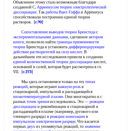
Объяснение этому стало возможным благодаря
созданной С.
Аррениусом теории электролитической
диссоциации
. Так
работы Вант-Гоффа
и Аррениуса
способствовали построению единой теории
растворов.
[c.90]
Сопоставление выводов
теории Бренстеда
с
экспериментальными данными
, сделанное
автором
книги
, позволило найти
границы применимости
теории
Бренстеда и установить
дифференцирующее
действие растворителей
на
силу кислот
. В
дальнейшем эти исследования привели к созданию
единой количественной теории диссоциации
кислот,
оснований и солей, которая будет рассмотрена в гл.
VII.
[c.273]
Мы здесь остановимся только на тех
типах
реакций
, которые играют
важную роль
в
стационарной, импульсной и распадающейся
низкотемпературной плазме
. Они многократно и с
разных
точек зрения
исследовались. Это —
реакции
диссоциации
и рекомбинации в стационарной и
распадающейся плазме (например, дугового или
тлеющего разряда) и
реакции ионизации
в
импульсном электрическом разряде
. Что касается
первых
двух
из упомянутых реакций, то
значение