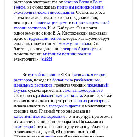
растворов электролитов от
законов Рауля
и
Вант-
Гоффа
, не сумел жазать
причины возникновения
электролитической диссоциации
. Объяснил это, а
затем последовательно развил представления,
лежащие и в
настоящее время
в
основе современной
теории растворов
, И. А. Каблуков. Он и почти
одновременно с ним В. А. Кистяковский высказали
идею о
гидратации ионов
, которые как шубой окрул
ены связанными с ннмн
молекулами воды
. Это
блестящая идея дополнила
теорию Аррениуса
и
помогла понять
механизм возникновения
электролити-
[c.122]
Во
второй половине
XIX в.
физическая теория
растворов
, исходя из
бесконечно разбавленных
,
идеальных растворов
, представляющих
предельный
случай
, сумела применить
законы газообразного
состояния к
разбавленным растворам
. Химическая же
теория исходила из онцентриро-
ванных растворов
и
искала аналогию в
твердых гидратах
и молекулярных
соедине )иях. Главный упор она делала на
качественные исследования
, не игнорируя при этом и
их количественного многообразия. Но каждая из
этих теорий
отражала лишь одну сторону объекта и
отвлекалась от другой, ей противоположной.