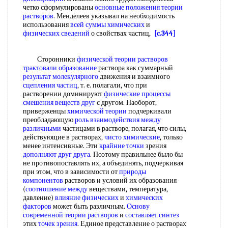
четко сформулированы
основные положения теории
растворов
. Менделеев указывал на необходимость
использования
всей
суммы химических
и
физических сведений
о свойствах частиц,
[c.344]
Сторонники
физической теории растворов
трактовали образование
раствора как суммарный
результат молекулярного
движения и взаимного
сцепления частиц
, т. е. полагали, что при
растворении доминируют
физические процессы
смешения веществ друг
с другом. Наоборот,
приверженцы
химической теории
подчеркивали
преобладающую
роль взаимодействия
между
различными
частицами в растворе, полагая, что силы,
действующие в растворах,
чисто химические
, только
менее интенсивные. Эти
крайние точки
зрения
дополняют друг друга
. Поэтому правильнее было бы
не противопоставлять их, а объединять, подчеркивая
при этом, что в зависимости от
природы
компонентов
растворов и условий их образования
(
соотношение между
веществами, температура,
давление)
влияние физических
и
химических
факторов
может быть различным.
Основу
современной теории растворов
и
составляет синтез
этих
точек зрения
. Единое представление о растворах