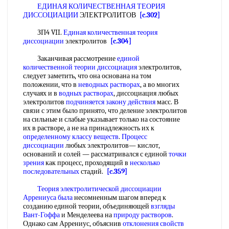
ЕДИНАЯ КОЛИЧЕСТВЕННАЯ ТЕОРИЯ
ДИССОЦИАЦИИ
ЭЛЕКТРОЛИТОВ
[c.302]
ЗП4 VII.
Единая количественная теория
диссоциации
электролитов
[c.304]
Заканчивая рассмотрение
единой
количественной теории диссоциация
электролитов,
следует заметить, что она основана на том
положении, что в
неводных растворах
, а во многих
случаях и в
водных растворах
, диссоциация любых
электролитов
подчиняется закону действия
масс. В
связи с этим было принято, что деление электролитов
на сильные и слабые указывает только на состояние
их в растворе, а не на принадлежность их к
определенному классу веществ
.
Процесс
диссоциации
любых электролитов— кислот,
оснований и солей — рассматривался с единой
точки
зрения
как процесс, проходящий в
несколько
последовательных
стадий.
[c.359]
Теория электролитической диссоциации
Аррениуса
была
несомненным шагом вперед к
созданию единой теории, объединяющей
взгляды
Вант-Гоффа
и Менделеева на
природу растворов
.
Однако сам Аррениус, объяснив
отклонения свойств