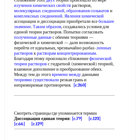
Сближение этих
двух
теорий произошло по мере
изучения химических свойств
растворов,
молекулярных соединений
,
образования сольватов
и
комплексных соединений
.
Явления химической
ассоциации и диссоциации приобретали все
большее
значение
.
Таким образом
, создавались условия для
единой теории растворов. Попытки согласовать
полученные данные
с обеими теориями —
физической и химической — дали возможность
перейти от идеальных, чрезвычайно разбаз-.
пенных
растворов
к
растворам концентрированным
.
Благодаря этому произошло сближение
физической
теории растворов
с гидратной (химической) теорией,
взаимное дополнение и преобразование обеих.
Между тем до этого
времени между
данными
теориями существовали
резкая грань и
непримиримые противоречия.
[c.260]
Смотреть страницы где упоминается термин
Диссоциация единая теория
:
[c.79]
[c.123]
[c.66]
[c.129]