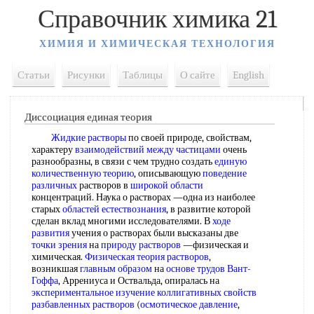
Справочник химика 21
ХИМИЯ И ХИМИЧЕСКАЯ ТЕХНОЛОГИЯ
Статьи
Рисунки
Таблицы
О сайте
English
Диссоциация единая теория
Жидкие растворы
по своей природе, свойствам,
характеру
взаимодействий между частицами
очень
разнообразны, в связи с чем трудно создать
единую
количественную теорию
, описывающую
поведение
различных
растворов в
широкой области
концентраций. Наука о растворах —одна из наиболее
старых
областей естествознания
, в развитие которой
сделан вклад многими исследователями. В
ходе
развития
учения о растворах были высказаны две
точки зрения
на
природу растворов
—физическая и
химическая.
Физическая теория растворов
,
возникшая
главным образом
на
основе трудов
Вант-
Гоффа
, Аррениуса и Оствальда, опиралась на
экспериментальное изучение
коллигативных свойств
разбавленных растворов
(
осмотическое давление
,