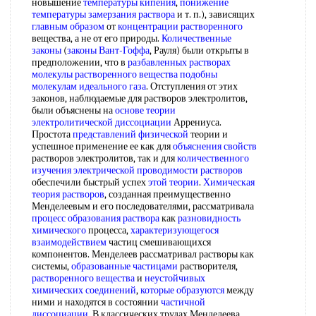
новышение
температуры кипения
,
понижение
температуры замерзания раствора
и т. п.), зависящих
главным образом
от
концентрации растворенного
вещества, а не от его природы.
Количественные
законы
(
законы Вант-Гоффа
, Рауля) были открыты в
предположении, что в
разбавленных растворах
молекулы растворенного
вещества подобны
молекулам идеального газа
. Отступления от этих
законов, наблюдаемые для растворов электролитов,
были объяснены на
основе теории
электролитической диссоциации
Аррениуса.
Простота
представлений физической
теории и
успешное применение ее как для
объяснения свойств
растворов электролитов, так и для
количественного
изучения
электрической проводимости растворов
обеспечили быстрый успех
этой теории
.
Химическая
теория растворов
, созданная преимущественно
Менделеевым и его последователями, рассматривала
процесс образования раствора
как
разновидность
химического
процесса,
характеризующегося
взаимодействием
частиц смешивающихся
компонентов. Менделеев рассматривал растворы как
системы,
образованные частицами
растворителя,
растворенного вещества
и
неустойчивых
химических соединений
,
которые образуются
между
ними и находятся в состоянии
частичной
диссоциации
. В классических трудах Менделеева