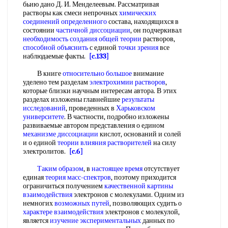
бьию дано Д. И. Менделеевым. Рассматривая
растворы как смеси непрочных
химических
соединений определенного
состава, находящихся в
состоянии
частичной диссоциации
, он подчеркивал
необходимость создания
общей теории
растворов,
способной объяснить
с единой
точки зрения
все
наблюдаемые факты.
[c.133]
В книге
относительно большое
внимание
уделено тем разделам
электрохимии растворов
,
которые близки научным интересам автора. В этих
разделах изложены главнейшие
результаты
исследований
, проведенных в
Харьковском
университете
. В частности, подробно изложены
развиваемые автором представления о едином
механизме диссоциации
кислот, оснований и солей
и о единой
теории влияния растворителей
на силу
электролитов.
[c.6]
Таким образом
, в
настоящее время
отсутствует
единая
теория масс-спектров
, поэтому приходится
ограничиться получением
качественной картины
взаимодействия
электронов с молекулами. Одним из
немногих
возможных путей
, позволяющих судить о
характере взаимодействия
электронов с молекулой,
является
изучение экспериментальных
данных по