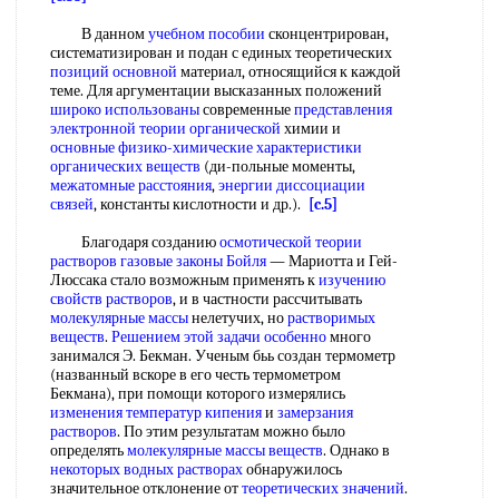
В данном
учебном пособии
сконцентрирован,
систематизирован и подан с единых теоретических
позиций основной
материал, относящийся к каждой
теме. Для аргументации высказанных положений
широко использованы
современные
представления
электронной теории органической
химии и
основные физико-химические характеристики
органических веществ
(ди-польные моменты,
межатомные расстояния
,
энергии диссоциации
связей
, константы кислотности и др.).
[c.5]
Благодаря созданию
осмотической теории
растворов
газовые законы Бойля
— Мариотта и Гей-
Люссака стало возможным применять к
изучению
свойств растворов
, и в частности рассчитывать
молекулярные массы
нелетучих, но
растворимых
веществ
.
Решением этой
задачи особенно
много
занимался Э. Бекман. Ученым бьь создан термометр
(названный вскоре в его честь термометром
Бекмана), при помощи которого измерялись
изменения температур кипения
и
замерзания
растворов
. По этим результатам можно было
определять
молекулярные массы веществ
. Однако в
некоторых водных растворах
обнаружилось
значительное отклонение от
теоретических значений
.