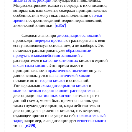
анализа
этих реакций
не нуждается в пояснениях.
Мы рассматриваем только те подходы к их описанию,
которые, как нам кажется, содержат принципиальные
особенности и могут оказаться полезными с
точки
зрения
построения единой теории неравновесной,
химической кинетики
[c.357]
Следовательно, при
диссоциации оснований
происходит
передача протона
от растворителя к веш
еству, являющемуся основанием, а не наоборот. Это
не мешает рассматривать уже
образованные
продукты
взаимодействия оснований
с
растворителем в
качестве катионных
кислот в единой
шкале силы кислот
. Этот прием имеет и
принципиальное и
практическое значение
он ун е
давно используется в
аналитической химии
независимо от
теории кислот
и оснований.
Универсальная
схема диссоциации кислот
и
количественная теория влияния растворителя
на
диссоциацию
катионных кислот
, вытекающая из
данной схемы, может быть применена лишь для
таких случаев диссоциации, когда действительно
диссоциирует заряженная кислота, т. е. вещество,
отдающее протон и несущее на себе
положительный
заряд
например, если диссоциирует
вещество такого
типа
[c.298]