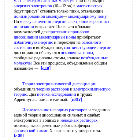
масс-спектрам сложных молекул
. При небольщих
энергиях электронов
(10—12 эв) в
масс-спектрах
будут присут" ствовать только пики, отвечающие
ионизированной молекуле
—
молекулярному иону
.
По
мере увеличения
энергии электронов
вероятность
ионизации
возрастает. Появляется больше
возможностей для
протекания процессов
диссоциации молекулярные ионы
приобретают
избыточную энергию
и переходят из
основного
состояния
в возбужденное,
соответствующее энергии
диссоциации образуются
осколочные ионы
,
свободные радикалы, атомы, а также
возбужденные
молекулы
. Все эти процессы, объединяемые общим
названием —
[c.18]
Теория электролитической диссоциации
объединила
теорию растворов
и
электрохимическую
теорию
. Два
потока исследований
в трудах
Аррениуса слились в единый.
[c.317]
Исследованию неводных растворов
и созданию
единой теории диссоциации сильных и слабых
электролитов в водных и
неводных растворах
посвящены современные работы кафедры
физической химии
Харьковского университета.
[c.35]