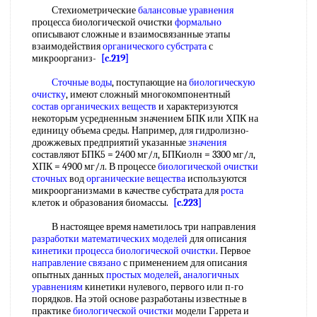
Стехиометрические
балансовые уравнения
процесса биологической очистки
формально
описывают сложные и взаимосвязанные этапы
взаимодействия
органического субстрата
с
микроорганиз-
[c.219]
Сточные воды
, поступающие на
биологическую
очистку
, имеют сложный многокомпонентный
состав органических веществ
и характеризуются
некоторым усредненным значением БПК или ХПК на
единицу объема среды. Например, для гидролизно-
дрожжевых предприятий указанные
значения
составляют БПК5 = 2400 мг/л, БПКиолн = 3300 мг/л,
ХПК = 4900 мг/л. В процессе
биологической очистки
сточных
вод
органические вещества
используются
микроорганизмами в качестве субстрата для
роста
клеток и образования биомассы.
[c.223]
В настоящее время наметилось три направления
разработки математических моделей
для описания
кинетики процесса
биологической очистки
. Первое
направление связано
с применением для описания
опытных данных
простых моделей
,
аналогичных
уравнениям
кинетики нулевого, первого или п-го
порядков. На этой основе разработаны известные в
практике
биологической очистки
модели Гаррета и