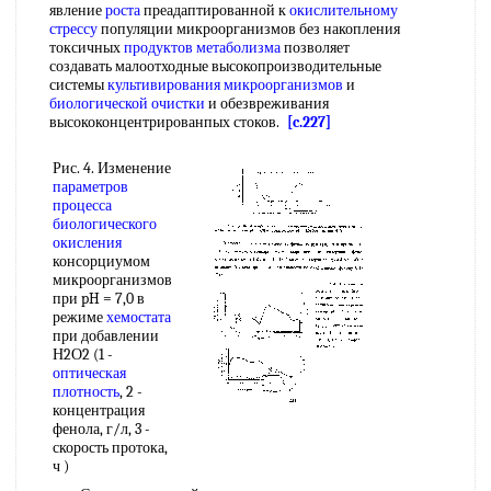
явление
роста
преадаптированной к
окислительному
стрессу
популяции микроорганизмов без накопления
токсичных
продуктов метаболизма
позволяет
создавать малоотходные высокопроизводительные
системы
культивирования микроорганизмов
и
биологической очистки
и обезвреживания
высококонцентрированпых стоков.
[c.227]
Рис. 4. Изменение
параметров
процесса
биологического
окисления
консорциумом
микроорганизмов
при pH = 7,0 в
режиме
хемостата
при добавлении
Н2О2 (1 -
оптическая
плотность
, 2 -
концентрация
фенола, г/л, 3 -
скорость протока,
ч )