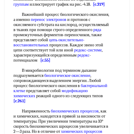
группам
иллюстрирует график на рис.-4.18.
[c.219]
Важнейший процесс биологического окисления,
а именно
перенос электронов
и протонов с
окисляемого субстрата на кислород, осуществляемый
в тканях при помощи строго определенного
ряда
промежуточных ферментов-переносчиков, также
представляет собой
цепь окислительно-
восстановительных
процессов. Каждое звено этой
цепи соответствует той или иной
редокс-системе
,
характеризующейся определенным
редокс
-
потенциалом
[c.55]
В микробиологии под термином дыхание
подразумевается
биологическое окисление
,
сопровождающееся выделением энергии. Любой
процесс биологического окисления в
бактериальной
клетке
представляет собой
модификацию
химических
реакций одного из следующих типов
[c.261]
Напряженность
биохимических процессов
, как
и химических, находится в прямой за висимости от
температуры. При увеличении температуры на 10°
скорость биохимических шроцессов увеличивается в
2—3 раза. Но в отличие от
химических процессов