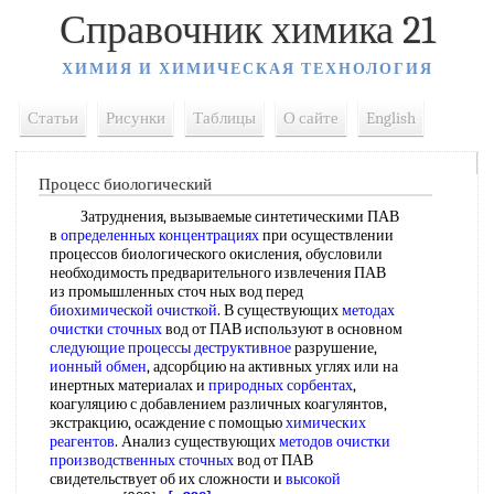
Справочник химика 21
ХИМИЯ И ХИМИЧЕСКАЯ ТЕХНОЛОГИЯ
Статьи
Рисунки
Таблицы
О сайте
English
Процесс биологический
Затруднения, вызываемые синтетическими ПАВ
в
определенных концентрациях
при осуществлении
процессов биологического окисления, обусловили
необходимость предварительного извлечения ПАВ
из промышленных сточ ных вод перед
биохимической очисткой
. В существующих
методах
очистки сточных
вод от ПАВ используют в основном
следующие
процессы деструктивное
разрушение,
ионный обмен
, адсорбцию на активных углях или на
инертных материалах и
природных сорбентах
,
коагуляцию с добавлением различных коагулянтов,
экстракцию, осаждение с помощью
химических
реагентов
. Анализ существующих
методов очистки
производственных сточных
вод от ПАВ
свидетельствует об их сложности и
высокой