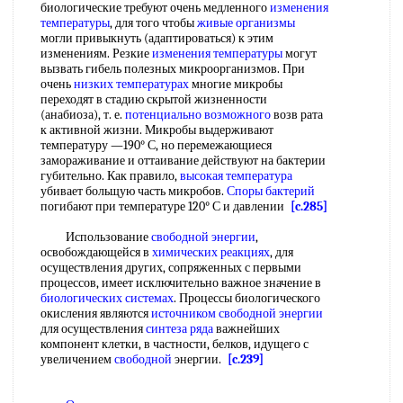
биологические требуют очень медленного
изменения
температуры
, для того чтобы
живые организмы
могли привыкнуть (адаптироваться) к этим
изменениям. Резкие
изменения температуры
могут
вызвать гибель полезных микроорганизмов. При
очень
низких температурах
многие микробы
переходят в стадию скрытой жизненности
(анабиоза), т. е.
потенциально возможного
возв рата
к активной жизни. Микробы выдерживают
температуру —190° С, но перемежающиеся
замораживание и оттаивание действуют на бактерии
губительно. Как правило,
высокая температура
убивает больщую часть микробов.
Споры бактерий
погибают при температуре 120° С и давлении
[c.285]
Использование
свободной энергии
,
освобождающейся в
химических реакциях
, для
осуществления других, сопряженных с первыми
процессов, имеет исключительно важное значение в
биологических системах
. Процессы биологического
окисления являются
источником свободной энергии
для осуществления
синтеза
ряда
важнейших
компонент клетки, в частности, белков, идущего с
увеличением
свободной
энергии.
[c.239]