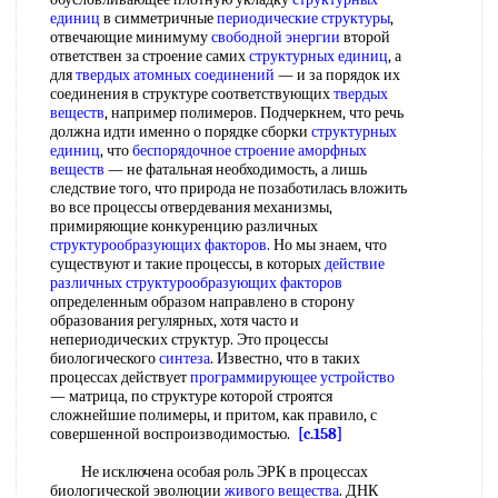
единиц
в симметричные
периодические структуры
,
отвечающие минимуму
свободной энергии
второй
ответствен за строение самих
структурных единиц
, а
для
твердых атомных соединений
— и за порядок их
соединения в структуре соответствующих
твердых
веществ
, например полимеров. Подчеркнем, что речь
должна идти именно о порядке сборки
структурных
единиц
, что
беспорядочное строение
аморфных
веществ
— не фатальная необходимость, а лишь
следствие того, что природа не позаботилась вложить
во все процессы отвердевания механизмы,
примиряющие конкуренцию различных
структурообразующих факторов
. Но мы знаем, что
существуют и такие процессы, в которых
действие
различных
структурообразующих факторов
определенным образом направлено в сторону
образования регулярных, хотя часто и
непериодических структур. Это процессы
биологического
синтеза
. Известно, что в таких
процессах действует
программирующее устройство
— матрица, по структуре которой строятся
сложнейшие полимеры, и притом, как правило, с
совершенной воспроизводимостью.
[c.158]
Не исключена особая роль ЭРК в процессах
биологической эволюции
живого вещества
. ДНК