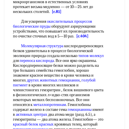
микроорганизмов в естественных условиях
протекает весьма медленно — от 10—25 лет до
нескольких столетий.
[c.81]
Для ускорения
окислительных процессов
биологические пруды
оборудуют аэрирующими
устройствами, что повышает их производительность
по очистке сточных вод в 5—10 раз.
[c.404]
Молекулярная структура
кислородиереносящих
белков удивительна в процессе биологической
эволюции природа создала несколько
типов молекул
для
переноса кислорода
. Все они ярко окрашены.
Кислородпереносящие белки можно разделить на
три больших семейства гемоглобин, хорошо
знакомое красное вещество в крови человека и
многих
других животных
гемоцианин
,
голубой
пигмент
в крови многих моллюсков и
членистоногих гемэритрин , белок вишневого цвета
в физиологических л<идко-стях организмов
некоторых мелких беспозвоночных. Все они
относятся к
металлопротеинам
. Гемоглобины
содержат железо в составе гема
гемоцианины
имеют
в
активных центрах
два атома меди (разд. 6.5), а
гемэритрипы — два атома железа. Гемоглобин— это
красный белок красных
кровяных телец, который