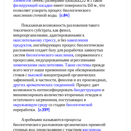
элементов
(ячеек) размерами 0,6X0,6X1,22 м 1 такой
фильтрующей насадки
имеет поверхность 150 м , что
позволяет ускорить процесс биологического
окисления сточной воды.
[c.84]
Показанная возможность разложения такого
токсичного субстрата, как фенол,
микроорганизмами, адаптированными к
окислительному стрессу
, и без
накопления
продуктов
, ингибирующих процесс биологическою
разложения создает базу для разработки замкнутых
систем
биологического окисления
, сопряженного с
процессами, индуцированными агрессивными
химическими окислителями
.
Такие системы
прежде
всего могут наши применение при обезвреживании
стоков с
высокой
концентрацией органических
зафязнений, в частности, фенолов и их производных,
других ароматических соединений
. Процесс дает
возможность интенсифицировать
биодеструкцию
и
минимизировать количество вторичных отходов и
остаточного загрязнения, поступающих в
окружающую среду
со стадии
биологической
переработки.
[c.239]
Аэробными называются процессы
биологического разложения органических примесей
сточных вод, происходящие с участием
кислорода