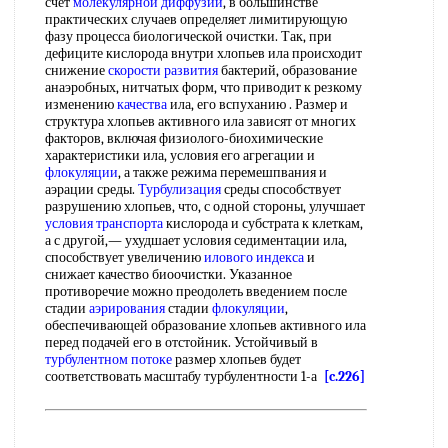
счет
молекулярной диффузии
, в большинстве
практических случаев определяет лимитирующую
фазу процесса биологической очистки. Так, при
дефиците кислорода внутри хлопьев ила происходит
снижение
скорости развития
бактерий, образование
анаэробных, нитчатых форм, что приводит к резкому
изменению
качества
ила, его вспуханию . Размер и
структура хлопьев активного ила зависят от многих
факторов, включая физиолого-биохимические
характеристики ила, условия его агрегации и
флокуляции
, а также режима перемешпвания и
аэрации среды.
Турбулизация
среды способствует
разрушению хлопьев, что, с одной стороны, улучшает
условия транспорта
кислорода и субстрата к клеткам,
а с другой,— ухудшает условия седиментации ила,
способствует увеличению
илового индекса
и
снижает качество биоочистки. Указанное
противоречие можно преодолеть введением после
стадии
аэрирования
стадии
флокуляции
,
обеспечивающей образование хлопьев активного ила
перед подачей его в отстойник. Устойчивый в
турбулентном потоке
размер хлопьев будет
соответствовать масштабу турбулентности 1-а
[c.226]