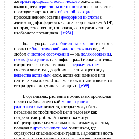
же
время процессы биологического
окисления,
являющиеся
первичным источником
энергии клеток,
проходят сопряжепио с
обратной реакцией
—
присоединением остатка
фосфорной кислоты
к
аденозиндифосфориой кислоте с образованием АТФ,
которая, естественно, сопровождается увеличением
изобарного потенциала.
[c.251]
Большую роль
адсорбционные явления
играют в
процессе
биологической очистки сточных
вод. В
любом
очистном сооружении
— на
полях орошения
,
полях фильтрации
, на биофильтрах, биоокислителях,
в аэротенках и метантенках —
первым этапом
очистки является адсорбция загрязняющего воду
вещества активным
илом, активной пленкой или
септическим илом. И только вторым этапом является
его разрушение (минерализация).
[c.99]
В организмах растений и животных происходят
процессы биологической
концентрации
радиоактивных
веществ, которые могут быть
переданы по трофической цепи человеку как
потребителю рыбгл. Эти вещества могут
ко1щентрироваться мелкими организмами, а затем,
попадая к
другим животным
, хищникам, где
образуются опасные концентрации. Радиоактивность
некоторых планктонических организмов превышает