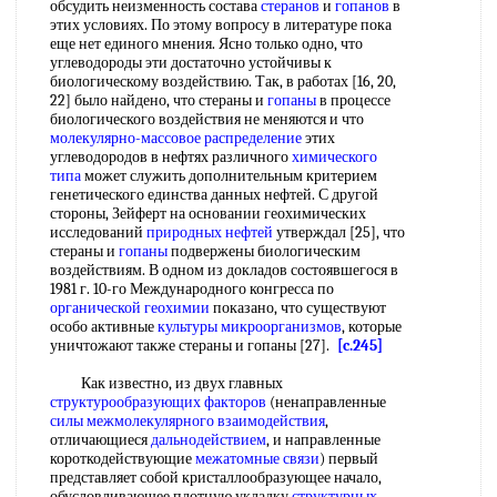
обсудить неизменность состава
стеранов
и
гопанов
в
этих условиях. По этому вопросу в литературе пока
еще нет единого мнения. Ясно только одно, что
углеводороды эти достаточно устойчивы к
биологическому воздействию. Так, в работах [16, 20,
22] было найдено, что стераны и
гопаны
в процессе
биологического воздействия не меняются и что
молекулярно-массовое распределение
этих
углеводородов в нефтях различного
химического
типа
может служить дополнительным критерием
генетического единства данных нефтей. С другой
стороны, Зейферт на основании геохимических
исследований
природных нефтей
утверждал [25], что
стераны и
гопаны
подвержены биологическим
воздействиям. В одном из докладов состоявшегося в
1981 г. 10-го Международного конгресса по
органической геохимии
показано, что существуют
особо активные
культуры микроорганизмов
, которые
уничтожают также стераны и гопаны [27].
[c.245]
Как известно, из двух главных
структурообразующих факторов
(ненаправленные
силы межмолекулярного взаимодействия
,
отличающиеся
дальнодействием
, и направленные
короткодействующие
межатомные связи
) первый
представляет собой кристаллообразующее начало,
обусловливающее плотную укладку
структурных