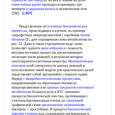
переносит кислород
из легких к тканям иа долю
гемоглобина крови
приходится примерно три
четверти
содержания железа
в человеческом теле
[232].
[c.359]
Представление об
основных биохимических
процессах
, происходящих в клетках, на примере
сапрофитных микроорганизмов с аэробным
типом
питания
[2], дает упрощенная схема метаболизма на
рис. 1.2. Даже в таком упрощенном виде схема
позволяет оценить
многообразие
и сложность
внутриклеточных процессов, насчитывающих
несколько тысяч реакций, в результате которых
синтезируются клеточные вещества.
Математическое
описание
всей совокупности данных реакций и
использование такой модели для практических целей
представляет собой чрезвычайно сложную задачу.
Наряду с
микробиологическими процессами
,
направленными на образование биомассы
микроорганизмов или
ценных продуктов
клеточного
метаболизма
большую роль в БТС занимают
процессы биологической очистки, протекающие с
участием бактериальных клеток по
следующей
трофической схеме
органические загрязнениям
бактерии-> простейшие. В процессе
биологической
очистки сточных
вод, содержащих органические и