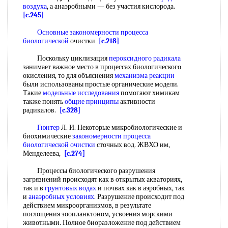
воздуха
, а анаэробными — без участия кислорода.
[c.245]
Основные закономерности процесса
биологической
очистки
[c.218]
Поскольку циклизация
пероксидного радикала
занимает важное место в процессах биологического
окисления, то для объяснения
механизма реакции
были использованы простые органические модели.
Такие
модельные исследования
помогают химикам
также понять
общие принципы
активности
радикалов.
[c.328]
Гюнтер
Л. И. Некоторые микробиологические и
биохимические
закономерности процесса
биологической очистки
сточных вод. ЖВХО им,
Менделеева,
[c.274]
Процессы биологического разрушения
загрязнений происходят как в открытых акваториях,
так и в
грунтовых водах
и почвах как в аэробных, так
и
анаэробных условиях
. Разрушение происходит под
действием микроорганизмов, в результате
поглощения зоопланктоном, усвоения морскими
животными. Полное биоразложение под действием