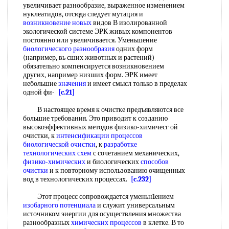
увеличивает разнообразие, выраженное изменением
нуклеатидов, отсюда следует мутация и
возникновение новых
видов В изолированной
экологической системе ЭРК живых компонентов
постоянно или увеличивается. Уменьшение
биологического разнообразия
одних форм
(например, вь сших животных и растений)
обязательно компенсируется возникновением
других, например низших форм. ЭРК имеет
небольшие
значения
и имеет смысл только в пределах
одной фи-
[c.21]
В настоящее время к очистке предъявляются все
большие требования. Это приводит к созданию
высокоэффективных методов физико-химичесг ой
очистки, к
интенсификации процессов
биологической очистки
, к
разработке
технологических схем
с сочетанием механических,
физико-химических
и биологических
способов
очистки
и к повторному использованию очищенных
вод в технологических процессах.
[c.232]
Этот процесс сопровождается уменьн1ением
изобарного потенциала
и служит универсальным
источником эиергии для осуществления множества
разнообразных
химических процессов
в клетке. В то