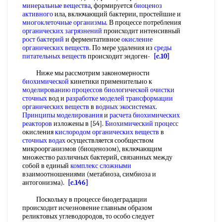
минеральные вещества
, формируется
биоценоз
активного
ила, включающий бактерии, простейшие и
многоклеточные организмы
. В процессе потребления
органических загрязнений
происходит интенсивный
рост бактерий
и ферментативное
окисление
органических веществ
. По мере удаления из
среды
питательных веществ
происходит эндоген-
[c.10]
Ниже мы рассмотрим закономерности
биохимической
кинетики применительно к
моделированию процессов
биологической очистки
сточных
вод и
разработке моделей
трансформации
органических веществ
в
водных экосистемах
.
Принципы моделирования
и
расчета
биохимических
реакторов
изложены в [54].
Биохимический процесс
окисления
кислородом органических веществ
в
сточных водах
осуществляется сообществом
микроорганизмов (биоценозом), включающим
множество различных бактерий, связанных между
собой в единый
комплекс сложными
взаимоотношениями (метабиоза, симбиоза и
антогонизма).
[c.146]
Поскольку в процессе биодеградации
происходит исчезновение главным образом
реликтовых углеводородов, то особо следует