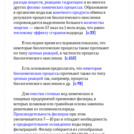
распаде веществ
,
реакциях гидратации
и во многих
других
физико-химических процессах
. Образование
в организме воды как
конечного продукта
обмена в
результате процессов биологического окисления
сопровождается выделением большого
количества
энергии
— около 57 ккал на 1 моль воды, что равно
тепловому эффекту сгорания
водорода
[c.22]
В последнее время исследования показали, что
некоторые биологические процессы также протекают
по типу
цепных реакций
, в частности процессы
биологического окисления.
[c.152]
Есть основания предполагать, что
некоторые
биохимические процессы
протекают также по типу
цепных реакций
так, например, процессы
биологического окисления и др.
[c.93]
Для
очистки сточных
вод химических и
пищевых предприятий применяют фильтры, в
которых шлаковая или гравийная основа заменена
решетками из поливинилхлорида.
Производительность фильтров
при этом
увеличивается в 7—10 раз и отпадает необходимость
в
предварительном охлаждении
воды перед
фильтрацией. Фильтр собирается из сотообразных