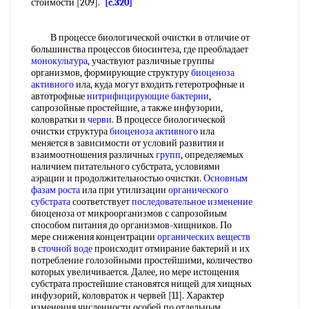
стоимости [209].
[c.320]
В процессе биологической очистки в отличие от
большинства процессов биосинтеза, где преобладает
монокультура
, участвуют различные группы
организмов, формирующие структуру
биоценоза
активного
ила, куда могут входить гетеротрофные и
автотрофные
нитрифицирующие бактерии
,
сапрозойные простейшие, а также инфузории,
коловратки и
черви
. В процессе биологической
очистки структура
биоценоза активного
ила
меняется в зависимости от условий развития и
взаимоотношения различных
групп
, определяемых
наличием питательного субстрата, условиями
аэрации и продолжительностью очистки.
Основным
фазам
роста
ила при утилизации
органического
субстрата
соответствует
последовательное изменение
биоценоза от микроорганизмов с сапрозойиым
способом питания до организмов-хищников. По
мере снижения концентрации
органических веществ
в
сточной воде
происходит отмирание бактерий и их
потребление голозойными простейшими, количество
которых увеличивается. Далее, ио мере истощения
субстрата простейшие становятся нищей для хищных
инфузорий, коловраток н червей [11]. Характер
изменения численности особей по отдельным