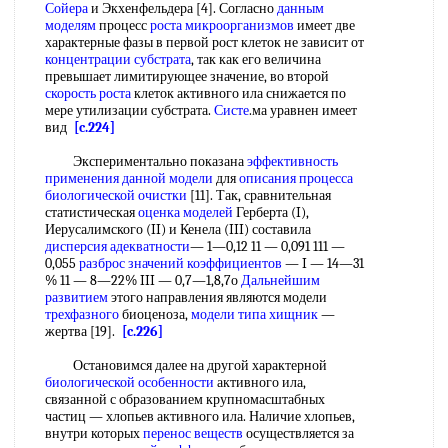
Сойера
и Экхенфельдера [4]. Согласно
данным
моделям
процесс
роста микроорганизмов
имеет две
характерные фазы в первой рост клеток не зависит от
концентрации субстрата
, так как его величина
превышает лимитирующее значение, во второй
скорость роста
клеток активного ила снижается по
мере утилизации субстрата.
Систе
.ма уравнен имеет
вид
[c.224]
Экспериментально показана
эффективность
применения
данной модели
для
описания процесса
биологической очистки
[11]. Так, сравнительная
статистическая
оценка моделей
Герберта (I),
Иерусалимского (II) и Кенела (III) составила
дисперсия адекватности
— 1—0,12 11 — 0,091 111 —
0,055
разброс
значений коэффициентов
— I — 14—31
% 11 — 8—22% III — 0,7—1,8,7о
Дальнейшим
развитием
этого направления являются модели
трехфазного
биоценоза,
модели типа
хищник
—
жертва [19].
[c.226]
Остановимся далее на другой характерной
биологической особенности
активного ила,
связанной с образованием крупномасштабных
частиц — хлопьев активного ила. Наличие хлопьев,
внутри которых
перенос веществ
осуществляется за