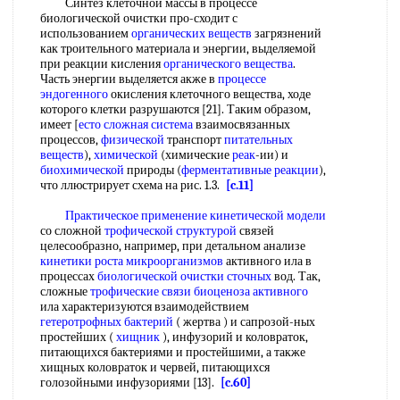
Синтез клеточной массы в процессе
биологической очистки про-сходит с
использованием
органических веществ
загрязнений
как троительного материала и энергии, выделяемой
при реакции кисления
органического вещества
.
Часть энергии выделяется акже в
процессе
эндогенного
окисления клеточного вещества, ходе
которого клетки разрушаются [21]. Таким образом,
имеет [
есто
сложная система
взаимосвязанных
процессов,
физической
транспорт
питательных
веществ
),
химической
(химические
реак
-ии) и
биохимической
природы (
ферментативные реакции
),
что ллюстрирует схема на рис. 1.3.
[c.11]
Практическое применение
кинетической модели
со сложной
трофической структурой
связей
целесообразно, например, при детальном анализе
кинетики роста микроорганизмов
активного ила в
процессах
биологической очистки сточных
вод. Так,
сложные
трофические связи
биоценоза активного
ила характеризуются взаимодействием
гетеротрофных бактерий
( жертва ) и сапрозой-ных
простейших (
хищник
), инфузорий и коловраток,
питающихся бактериями и простейшими, а также
хищных коловраток и червей, питающихся
голозойными инфузориями [13].
[c.60]