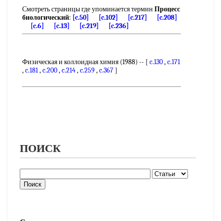
Смотреть страницы где упоминается термин
Процесс
биологический
:
[c.50]
[c.102]
[c.217]
[c.208]
[c.6]
[c.13]
[c.219]
[c.236]
Физическая и коллоидная химия (1988) -- [
c.130
,
c.171
,
c.181
,
c.200
,
c.214
,
c.259
,
c.367
]
ПОИСК