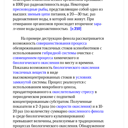
в 1000 раз радиоактивность воды. Некоторые
пресноводные рыбы
, представляющие собой одно из
высших
звеньев цепи
питания, в 20—30 тыс. раз
радиоактивнее воды, в которой они живут. При
отмирании организмов происходит вторичное
зара
-
л<ение воды радиоактивностью.
[c.210]
На примере деструкции фенола рассматривается
возможность
совершенствования процесса
обезвреживания токсичных стоков ксенобиотиков с
использованием
гибридной системы
очистки с
совмещением процесса
химического и
биологического окисления
по месту и времени.
Показана возможность
биологического окисления
токсичных веществ
в виде
высококонцентрированных стоков в
условиях
замкнутой
системы. Процесс реализуется с
использованием микробного ценоза,
преадаптированного к
окислительному стрессу
в
периодическом режиме с подпиткой
концентрированным субстратом. Полученные
показатели в 2-3 раза (по
скорости окисления
) и в 10-
20 раз (по количеству суммарно
окисленного фенола
в среде биологического культивирования)
превышают величины, реализуемые в традиционных
процессах биологического окисления. Обнаруженное