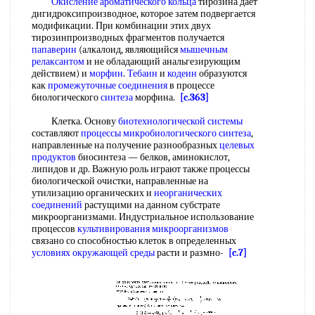
Окисление ароматического кольца
тирозина дает
дигидроксипроизводное, которое затем подвергается
модификации. При комбинации этих двух
тирозинпроизводных фрагментов получается
папаверин
(алкалоид, являющийся
мышечным
релаксантом
и не обладающий анальгезирующим
действием) и
морфин
.
Тебаин
и
кодеин
образуются
как
промежуточные соединения
в процессе
биологического
синтеза
морфина.
[c.363]
Клетка. Основу
биотехнологической системы
составляют
процессы микробиологического синтеза
,
направленные на получение разнообразных
целевых
продуктов
биосинтеза — белков, аминокислот,
липидов и др. Важную роль играют также процессы
биологической очистки, направленные на
утилизацию органических и
неорганических
соединений
растущими на данном субстрате
микроорганизмами. Индустриальное использование
процессов
культивирования микроорганизмов
связано со способностью клеток в определенных
условиях окружающей среды
расти и размно-
[c.7]