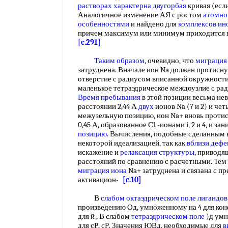
растворах характерна
двугорбая
кривая (есл
Аналогичное изменение АЯ с ростом
атомно
особенностями
и найдено для
комплексов ин
причем максимум или минимум приходится н
[c.291]
Таким образом
, очевидно, что
миграция
затруднена. Вначале ион Na должен протисну
отверстие с радиусом вписанной окружности 0
маленькое тетраэдрическое междоузлие с рад
Время пребывания
в этой позиции весьма не
расстоянии 2,44 А
двух
ионов Na (7 и 2) и че
межузельную позицию, ион Na+ вновь проти
0,45 А, образованное С1 -ионами i, 2 и 4, и з
позицию
. Вычисления, подобные сделанным
некоторой идеализацией, так как
вблизи дефе
искажение и
релаксация структуры
, приводя
расстояний по сравнению с расчетными. Тем 
миграция иона
Na+ затруднена и связана с п
активацион-
[c.10]
В
слабом октаэдрическом поле
лигандов
произведению Од, умноженному на 4 для конфиг
для й , В слабом
тетраэдрическом поле
)д умно
для сР, сР. Значения ЮВд, необходимые для
в