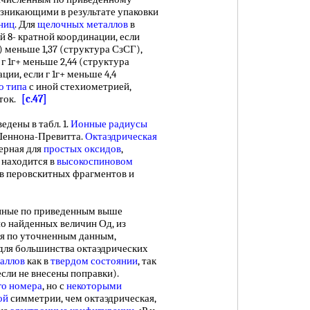
зникающими в результате упаковки
ниц
. Для
щелочных металлов
в
й 8- кратной координации, если
) меньше 1,37 (структура СзСГ),
г 1г+ меньше 2,44 (структура
ции, если г 1г+ меньше 4,4
о типа
с иной стехиометрией,
еток.
[c.47]
ведены в табл. 1.
Ионные радиусы
 Шеннона-Превитта.
Октаэдрическая
ерная для
простых оксидов
,
е находится в
высокоспиновом
ов перовскитных фрагментов и
ные по приведенным выше
о найденных величин Од, из
ая по уточненным данным,
 для большинства октаэдрических
аллов
как в
твердом состоянии
, так
если не внесены поправки).
го номера
, но с
некоторыми
ой
симметрии, чем октаэдрическая,