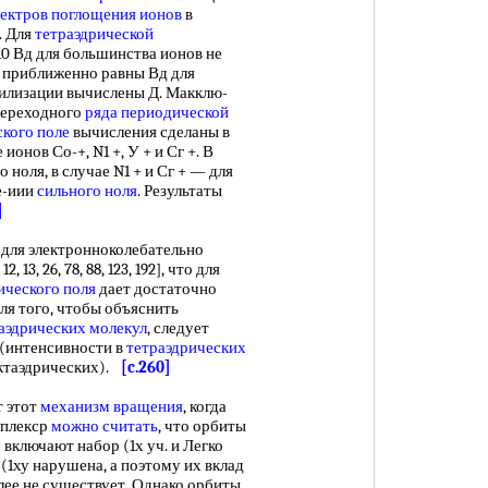
ектров поглощения ионов
в
. Для
тетраэдрической
10 Вд для большинства ионов не
приближенно равны Вд для
илизации вычислены Д. Макклю-
ереходного
ряда периодической
ского поле
вычисления сделаны в
 ионов Со-+, N1 +, У + и Сг +. В
 ноля, в случае N1 + и Сг + — для
е-иии
сильного ноля
. Результаты
]
ля электронноколебательно
, 13, 26, 78, 88, 123, 192], что для
ического поля
дает достаточно
 для того, чтобы объяснить
аэдрических молекул
, следует
(интенсивности в
тетраэдрических
октаэдрических).
[c.260]
 этот
механизм вращения
, когда
мплекср
можно считать
, что орбиты
 включают набор (1х уч. и Легко
(1ху нарушена, а поэтому их вклад
лее не существует. Однако орбиты