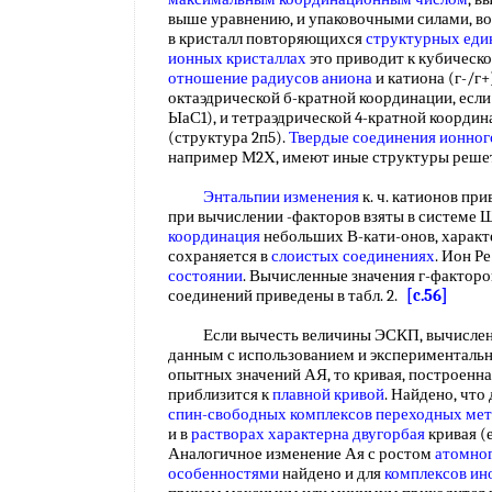
выше уравнению, и упаковочными силами, во
в кристалл повторяющихся
структурных еди
ионных кристаллах
это приводит к кубическо
отношение радиусов аниона
и катиона (г-/г+
октаэдрической б-кратной координации, если 
ЫаС1), и тетраэдрической 4-кратной координа
(структура 2п5).
Твердые соединения
ионног
например М2Х, имеют иные структуры реш
Энтальпии изменения
к. ч. катионов при
при вычислении -факторов взяты в системе
координация
небольших В-кати-онов, характ
сохраняется в
слоистых соединениях
. Ион Р
состоянии
. Вычисленные значения г-фактор
соединений приведены в табл. 2.
[c.56]
Если вычесть величины ЭСКП, вычислен
данным с использованием и экспериментальн
опытных значений АЯ, то кривая, построенн
приблизится к
плавной кривой
. Найдено, что
спин-свободных комплексов
переходных мет
и в
растворах характерна
двугорбая
кривая (
Аналогичное изменение Ая с ростом
атомно
особенностями
найдено и для
комплексов ин