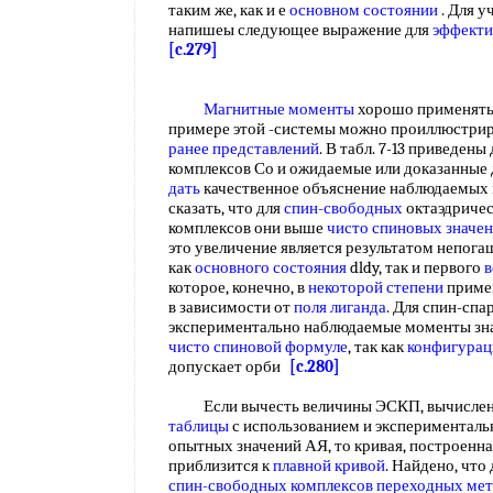
таким же, как и е
основном состоянии
. Для у
напишеы следующее выражение для
эффекти
[c.279]
Магнитные моменты
хорошо применять
примере этой -системы можно проиллюстрир
ранее представлений
. В табл. 7-13 приведен
комплексов Со и ожидаемые или доказанные 
дать
качественное объяснение наблюдаемых
сказать, что для
спин-свободных
октаэдричес
комплексов они выше
чисто спиновых значе
это увеличение является результатом непог
как
основного состояния
dldy, так и первого
в
которое, конечно, в
некоторой степени
приме
в зависимости от
поля лиганда
. Для спин-сп
экспериментально наблюдаемые моменты зна
чисто спиновой формуле
, так как
конфигурац
допускает орби
[c.280]
Если вычесть величины ЭСКП, вычислен
таблицы
с использованием и эксперименталь
опытных значений АЯ, то кривая, построенн
приблизится к
плавной кривой
. Найдено, что
спин-свободных комплексов
переходных мет