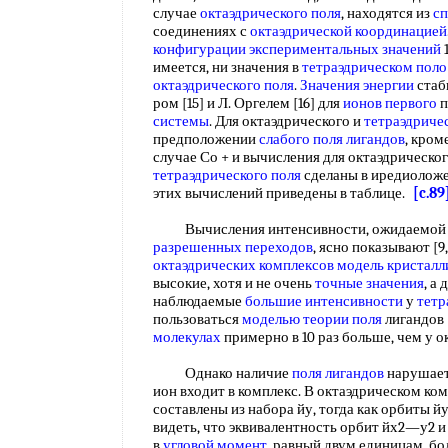
случае
октаэдрического поля
, находятся из
сп
соединениях с
октаэдрической координацией
конфигурации
экспериментальных значений
имеется, ни значения в
тетраэдрическом поло
октаэдрического поля
.
Значения энергии
стаб
ром [15] и Л. Оргелем [16] для
ионов первого
п
системы
. Для октаэдрического и
тетраэдриче
предположении
слабого поля лигандов
, кроме
случае Со + и вычисления для октаэдрического
тетраэдрического поля
сделаны в иредиолож
этих вычислений приведены в таблице.
[c.89
Вычисления интенсивности, ожидаемой д
разрешенных переходов
, ясно показывают [9, 12
октаэдрических комплексов модель
кристалл
высокие, хотя и не очень
точные значения
, а
наблюдаемые
большие интенсивности
у
тетр
пользоваться
моделью теории поля
лигандов 
молекулах
примерно в 10 раз больше, чем у 
Однако наличие
поля лигандов
нарушает
ион входит в комплекс. В октаэдрическом ко
составлены из набора йу, тогда как орбиты йу
видеть, что эквивалентность орбит йх2—у2 и 
в
угловой момент
, равный двум единицам, бо