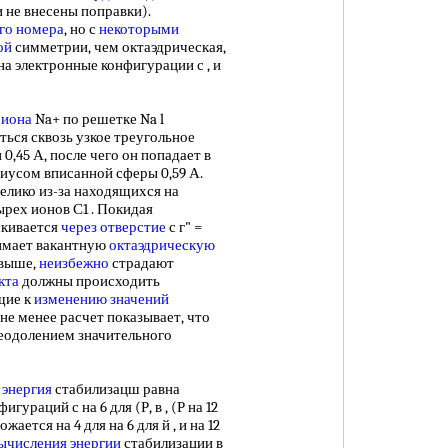
и не внесены поправки).
го номера
, но с
некоторыми
ой
симметрии, чем октаэдрическая,
а электронные конфигурации с , и
 иона
Na+ по решетке Na l
ться сквозь узкое треугольное
,45 А, после чего он попадает в
иусом вписанной сферы 0,59 А.
велико из-за находящихся на
тырех ионов С1 . Покидая
скивается
через отверстие
с г" =
анимает вакантную
октаэдрическую
 выше,
неизбежно
страдают
кта
должны происходить
щие к
изменению значений
не менее расчет показывает, что
реодолением значительного
 энергия
стабилизацш равна
ураций с на 6 для (Р, в , (Р на 12
жается на 4 для на 6 для й , и на 12
ычисления энергии
стабилизации в