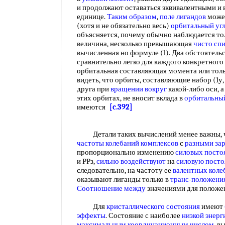
и продолжают оставаться эквивалентными и 
единице.
Таким образом
,
поле лигандов
мож
(хотя и не обязательно весь)
орбитальный уг
объясняется, почему обычно наблюдается т
величина, несколько превышающая
чисто сп
вычисленная но формуле (1). Два обстоятель
сравнительно легко для каждого конкретного 
орбитальная составляющая момента или тольк
видеть, что орбиты, составляющие набор (1у,
друга при
вращении вокруг
какой-либо оси, 
этих орбитах, не вносит вклада в
орбитальны
имеются
[c.392]
Детали таких вычислений менее важны,
частоты колебаний комплексов
с
разными за
пропорционально изменению
силовых посто
и РРз,
сильно воздействуют
на
силовую пост
следовательно, на частоту ее
валентных коле
оказывают лиганды только в
транс-положени
Соотношение между
значениями для положен
Для
кристаллического состояния
имеют
эффекты
. Состояние с наиболее
низкой энерг
максимальным координационным числом
, 