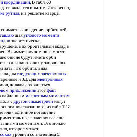
ой координации
. В табл. 60
одтверждается опытом. Интересно,
ке рутила
, и в решетке кварца.
снимает вырождение -орбиталей,
ставляю
щая
углового момента
андов
энергетическая
нарушена, а их орбитальный вклад в
ен. В симметричном поле могут
ако они не будут иметь орби
остью или наполови ну заполнены.
а зать, что орбитальная
шена для
следующих электронных
спаренные и ЗД. Для
электронных
тронов, должна сохраняться
рвом приближении
этот
факт
о найденным
магнитным моментом
 Поля с
другой симметрией
могут
сновании сказанного, из табл. 7-12
ое или частичное погашение
рименталь ные значения все еще
казанными моментами. Это можно
вию, которое может
ысоких
уровней со значением 5,