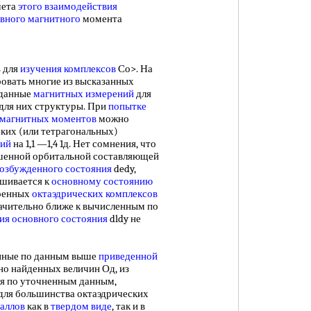
чета
этого взаимодействия
вного магнитного
момента
 для
изучения комплексов
Со>. На
овать многие из высказанных
ы данные
магнитных измерений
для
для них структуры. При
попытке
магнитных моментов
можно
ких (или тетрагональных)
ний
на 1,1 —1,4 1д. Нет сомнения, что
ашенной орбитальной составляющей
озбужденного состояния
dedy,
шивается к
основному состоянию
аренных
октаэдрических комплексов
чительно ближе к вычисленным по
ия основного состояния
dldy не
ные по данным выше
приведенной
но найденных величин Од, из
ая по уточненным данным,
 для большинства октаэдрических
аллов
как в
твердом виде
, так и в