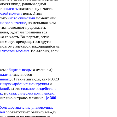
вносят вклад, равный одной
ет
погасить
значительную часть
ловой момент
иона. Этим
олько
чисто спиновый
момент или
иновое значение
, но меньшая, чем
ства позволяют предсказать
иона, будет ли погашена вся
о ее часть. Во-первых, легко
 не могут превращаться друг в
а поэтому электрон, находящийся на
й угловой момент
. Во-вторых, если
 чем
общие выводы
, а именно а)
рядами
изменяются
янных
, б) такие лиганды, как N0, СЗ
оянную
карбонильной группы
и,
баний
, в) это
сильное воздействие
ях
в
октаэдрических комплексах
.
ир цис- и транс- у сильно
[c.300]
большое значение
упаковочные
ией
соответствует балансу между
вычисленным по приведенному