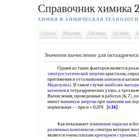
Справочник химика 2
ХИМИЯ И ХИМИЧЕСКАЯ ТЕХНОЛОГИ
Статьи
Рисунки
Таблицы
О сайте
E
Значения вычисление для октаэдричес
Одним из таких факторов является реали
электростатической энергии
кристалла, опре
притяжения и
отталкивания анионов
и катион
Маделунга
). В таком случае
наиболее выгодн
катионов
в тетраэдрических узлах, а трехвал
Вычисления, проведенные в работах [6, 7), по
имеет
минимум энергии
при
значении кисло
нормальная — при и > 0,379.
[c.16]
Как показывает
изменение окраски
и бо
различных комплексов
, спектры которых восп
является очень плохим
критерием строения
.