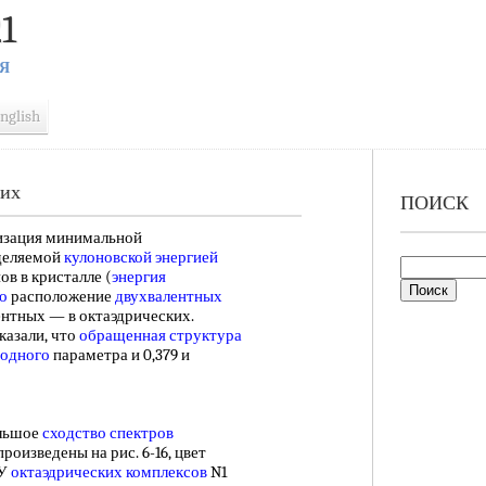
1
Я
nglish
ких
ПОИСК
зация минимальной
деляемой
кулоновской энергией
ов в кристалле (
энергия
о
расположение
двухвалентных
ентных — в октаэдрических.
казали, что
обращенная структура
родного
параметра и 0,379 и
льшое
сходство спектров
роизведены на рис. 6-16, цвет
 У
октаэдрических комплексов
N1