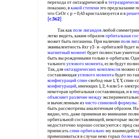
перехода от октаэдрической к
тетраэдрическ
показано, в
какой степени
это предсказание п
что СеОг с р = 0,43 кристаллизуется и в
решет
[c.362]
Так как
поле лигандов
любой симметрии 
легко видеть, каким образом
орбитальная со
может быть погашена. При наличии
поля лиг
эквивалентность йхг у2- и -орбиталей будет 
магнитный момент
будет полностью уничтож
быть вы рожденными только е-орбитали. Одн
тального
углового момента
, если будут полн
Так, для
октаэдрических комплексов
можно ск
составляющая
углового момента
будет по га
конфигураций спин
-свобод-ные 1, Y, Y, спин-
конфигураций
, имеющих 1, 2, 4 или 5 е-элек
некоторая орбитальная составляющая, и в
пе
объясняет
различие между
экспериментальн
и вычисленным из
чисто спиновой формулы
.
быть рассмотрены аналогичным образом. На о
видно, что, даже принимая во внимание полн
орбитальной составляющей, некоторые экспе
недостаточно хорошо согласуются с пред с
приписать
спин-орбитально
-му взаимодейст
примешиваться в случае неко горых
более в