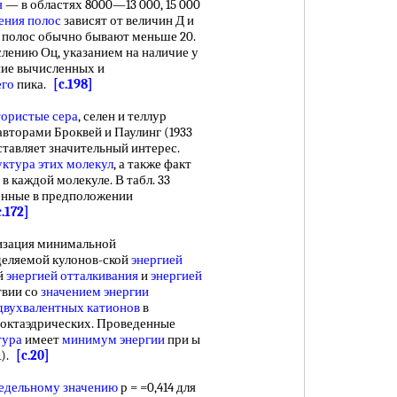
я
— в областях 8000—13 000, 15 000
ения полос
зависят от величин Д и
 полос обычно бывают меньше 20.
лению Оц, указанием на наличие у
ние вычисленных и
его
пика.
[c.198]
ористые сера
, селен и теллур
вторами Броквей и Паулинг (1933
дставляет значительный интерес.
уктура
этих молекул
, а также факт
в каждой молекуле. В табл. 33
енные в предположении
c.172]
зация минимальной
деляемой кулонов-ской
энергией
й
энергией отталкивания
и
энергией
твии со
значением энергии
двухвалентных катионов
в
в октаэдрических. Проведенные
тура
имеет
минимум энергии
при ы
1).
[c.20]
едельному значению
р = =0,414 для