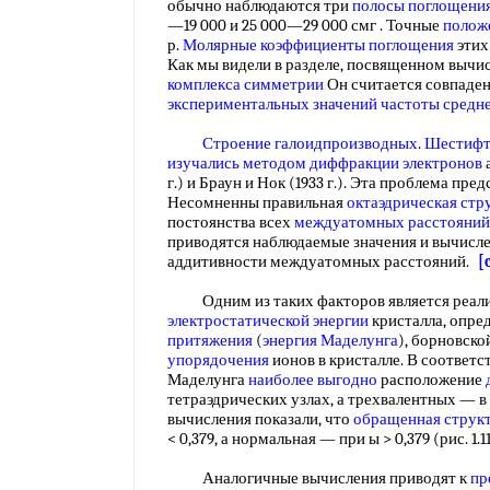
обычно наблюдаются три
полосы поглощени
—19 000 и 25 000—29 000 смг . Точные
полож
р.
Молярные коэффициенты поглощения
этих
Как мы видели в разделе, посвященном вычис
комплекса симметрии
Он считается совпаде
экспериментальных значений
частоты средн
Строение галоидпроизводных
.
Шестифт
изучались методом
диффракции электронов
а
г.) и Браун и Нок (1933 г.). Эта проблема пре
Несомненны правильная
октаэдрическая стр
постоянства всех
междуатомных расстояний
приводятся наблюдаемые значения и вычисл
аддитивности междуатомных расстояний.
[
Одним из таких факторов является реали
электростатической энергии
кристалла, опре
притяжения
(
энергия Маделунга
), борновско
упорядочения
ионов в кристалле. В соответс
Маделунга
наиболее выгодно
расположение
тетраэдрических узлах, а трехвалентных — 
вычисления показали, что
обращенная струк
< 0,379, а нормальная — при ы > 0,379 (рис. 1.1
Аналогичные вычисления приводят к
пр