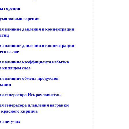
ы горения
вумя зонами горения
ия влияние давления и концентрации
астиц
ия влияние давления и концентрации
го в слое
ия влияние коэффициента избытка
в кипящем слое
ия влияние обмена продуктов
вания
ия генератора Искроуловитель
ия генератора плавления вагранки
 красного кирпича
ия летучих