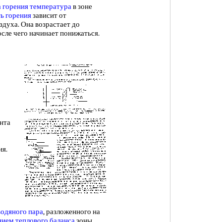
а
горения температура
в зоне
ь горения
зависит от
здуха. Она возрастает до
осле чего начинает понижаться.
онта
ия.
водяного пара
, разложенного на
нием теплового баланса
зоны