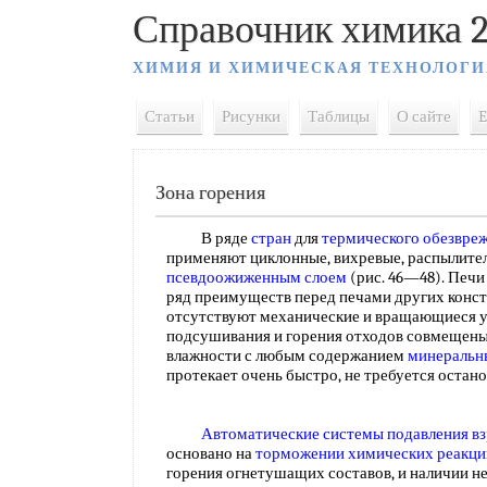
Справочник химика 2
ХИМИЯ И ХИМИЧЕСКАЯ ТЕХНОЛОГИ
Статьи
Рисунки
Таблицы
О сайте
E
Зона горения
В ряде
стран
для
термического обезвре
применяют циклонные, вихревые, распылител
псевдоожиженным слоем
(рис. 46—48). Печи
ряд преимуществ перед печами других конст
отсутствуют механические и вращающиеся у
подсушивания и горения отходов совмещены
влажности с любым содержанием
минеральн
протекает очень быстро, не требуется остан
Автоматические системы подавления в
основано на
торможении химических реакци
горения огнетушащих составов, и наличии н