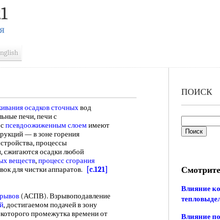
1
Я
nglish
ПОИСК
живания
осадков сточных
вод
ьные печи, печи с
 с
псевдоожиженным слоем
имеют
рукций — в зоне горения
стройства, процессы
, сжигаются осадки любой
ых веществ
,
процесс сгорания
Смотрите
овок для чистки аппаратов.
[c.121]
Влияние ко
зрывов
(АСПВ). Взрывоподавление
тепловыдел
й
, достигаемом подачей в зону
екоторого промежутка времени от
Влияние по