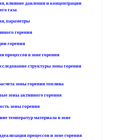
ия, влияние давления и концентрации
го газа
ия, параметры
чивого горения
дии горения
я процессов в зоне горения
 Исследование структуры зоны горения
асчета зоны горения топлива
ые зоны активного горення
ость зоны горения
ние температур материала в зоне
идеализация процессов и зоне горения