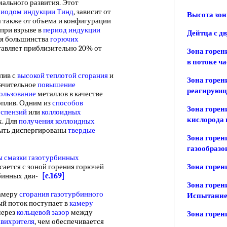
мального развития. Этот
риодом индукции
Тинд
, зависит от
Высота зон
а также от объема и конфигурации
 при взрыве в
период индукции
Дейтца с д
ля большинства
горючих
авляет приблизительно 20% от
Зона горен
в потоке ч
лив с
высокой теплотой сгорания
и
Зона горен
начительное
повышение
реагирующе
ользование
металлов в качестве
оплив. Одним из
способов
Зона горен
успензий
или
коллоидных
кислорода 
х. Для
получения коллоидных
быть диспергированы
твердые
Зона горен
газообразо
ы смазки
газотурбинных
асается с зоной горения горючей
Зона горен
бинных дви-
[c.169]
Зона горен
амеру
сгорания газотурбинного
Испытание
вый поток поступает в
камеру
 через
кольцевой зазор
между
Зона горен
авихрителя
, чем обеспечивается