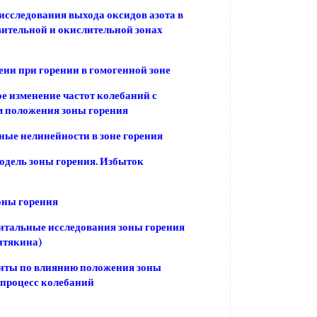
исследования выхода оксидов азота в
 вительной и окислительной зонах
ни при горении в гомогенной зоне
е изменение частот колебаний с
 положения зоны горения
ые нелинейности в зоне горения
одель зоны горения. Избыток
оны горения
тальные исследования зоны горения
итякина)
нты по влиянию положения зоны
 процесс колебаний