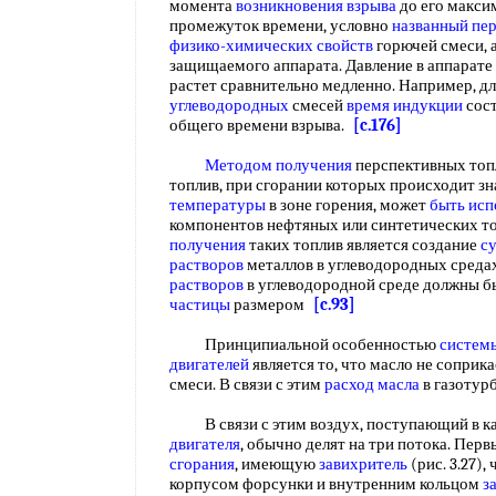
момента
возникновения взрыва
до его макси
промежуток времени, условно
названный
пе
физико-химических свойств
горючей смеси, 
защищаемого аппарата. Давление в аппарате
растет сравнительно медленно. Например, д
углеводородных
смесей
время индукции
сост
общего времени взрыва.
[c.176]
Методом получения
перспективных топ
топлив, при сгорании которых происходит з
температуры
в зоне горения, может
быть исп
компонентов нефтяных или синтетических т
получения
таких топлив является создание
с
растворов
металлов в углеводородных среда
растворов
в углеводородной среде должны 
частицы
размером
[c.93]
Принципиальной особенностью
систем
двигателей
является то, что масло не соприк
смеси. В связи с этим
расход масла
в газотур
В связи с этим воздух, поступающий в к
двигателя
, обычно делят на три потока. Пер
сгорания
, имеющую
завихритель
(рис. 3.27),
корпусом форсунки и внутренним кольцом
з