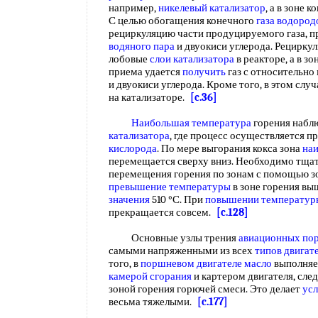
например,
никелевый катализатор
, а в зоне 
С целью обогащения конечного
газа водоро
рециркуляцию части продуцируемого газа, п
водяного пара
и двуокиси углерода. Рециркул
лобовые
слои катализатора
в реакторе, а в з
приема удается
получить
газ с относительн
и двуокиси углерода. Кроме того, в этом слу
на катализаторе.
[c.36]
Наибольшая температура
горения наблю
катализатора
, где процесс осуществляется 
кислорода
. По мере выгорания кокса зона
на
перемещается сверху вниз. Необходимо тща
перемещения горения по зонам с помощью з
превышение температуры
в зоне горения в
значения
510 °С. При
повышении температур
прекращается совсем.
[c.128]
Основные узлы трения
авиационных по
самыми напряженными из всех
типов
двигат
того, в
поршневом двигателе масло
выполняе
камерой сгорания
и картером двигателя, след
зоной горения горючей смеси. Это делает
усл
весьма тяжелыми.
[c.177]