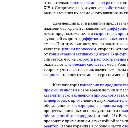
относительно
высокая температура
и плотно
XIV. ). Следовательно, изучение
свойств удар
ради выяснения их возможного влияния на 
Дальнейший шаг в развитии представлени
пламени был сделан с появлением
диффузион
лежит предположение, что
скорость распрос
функцией скорости
диффузии активных цент
смесь. При этом считают, что по аналогии с
является
цепным процессом
, скорость котор
от
концентрации активных центров
. В
диффу
считается, что на
скорость распространения
оказывают
физические свойства
смеси. Роль
теориях учитывается лишь введением члена 
скорости
горения от температуры пламени.
Катализаторы
конверсии природного га
промышленности
в свое время получили ра
каталитической конверсии природного газа
,
конверторах
с применением двух
окислителе
обогащенного
кислородом
) с
водяным паро
процессы, в которых используют один из
оки
обогащенный
кислородом
(см. табл. 15). В 
проводят с применением двухслойной засып
реактор
. В зоне горения ( в лобовой части
сло