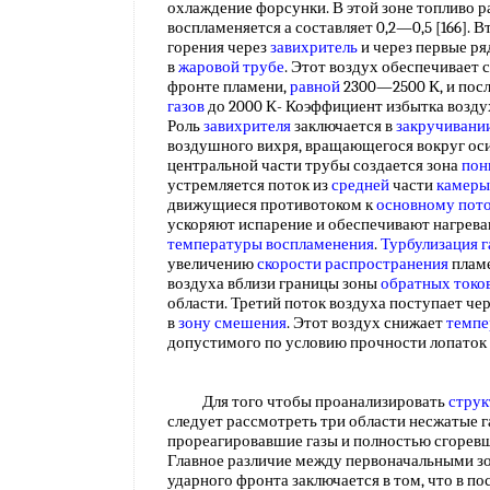
охлаждение форсунки. В этой зоне топливо р
воспламеняется а составляет 0,2—0,5 [166]. В
горения через
завихритель
и через первые р
в
жаровой трубе
. Этот воздух обеспечивает 
фронте пламени,
равной
2300—2500 К, и по
газов
до 2000 К- Коэффициент избытка воздуха
Роль
завихрителя
заключается в
закручивани
воздушного вихря, вращающегося вокруг ос
центральной части трубы создается зона
пон
устремляется поток из
средней
части
камеры
движущиеся противотоком к
основному пот
ускоряют испарение и обеспечивают нагрева
температуры воспламенения
.
Турбулизация
г
увеличению
скорости распространения
пламе
воздуха вблизи границы зоны
обратных токо
области. Третий поток воздуха поступает че
в
зону смешения
. Этот воздух снижает
темпе
допустимого по условию прочности лопато
Для того чтобы проанализировать
струк
следует рассмотреть три области несжатые га
прореагировавшие газы и полностью сгорев
Главное различие между первоначальными зо
ударного фронта заключается в том, что в п