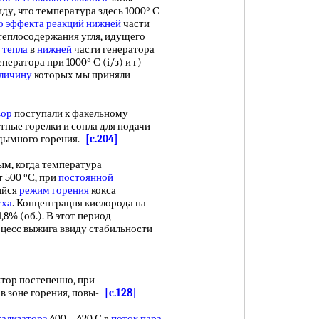
иду, что температура здесь 1000° С
о эффекта реакций
нижней
части
е. теплосодержания угля, идущего
 тепла
в
нижней
части генератора
нератора при 1000° С (i/з) и г)
еличину
которых мы приняли
вор
поступали к факельному
тные горелки и сопла для подачи
ездымного горения.
[c.204]
ым, когда температура
т 500 °С, при
постоянной
ийся
режим горения
кокса
уха
. Концептрацпя кислорода на
,8% (об.). В этот период
оцесс выжига ввиду стабильности
ктор постепенно, при
в зоне горения, повы-
[c.128]
тализатора
400—420 С в
поток пара