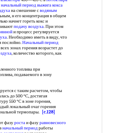
В
начальный период выжига кокса
здуха
на смешение с
водяным
ным, н его концентрация в общем
лько начнет гореть кокс и
ичивают
подачу воздуха
. При этом
оянной
и процесс регулируется
духа
. Необходимо иметь в виду, что
 послойно.
Начальный период
всех зонах горения возрастет до
оздуха
, количество которого, как
енного топлива при
оплива, подаваемого в зону
ется с таким расчетом, чтобы
ась до 500 °С, достигая
уру 550 °С в зоне горения,
аждый локальный очаг горения
ональной термопары.
[c.128]
ют фазу
роста
и фазу
равновесного
 в
начальный период
работы