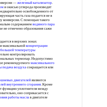
конверсии —
железный катализатор
.
дом
и окисью углерода производят
редварительно освобожденного от
ирующая часть газа подается не в
ону конверсии. С помощью такого
о малым содержанием
водяного пара
чае не отмечено образования сажи
дается в верхних зонах
при максимальной
концентрации
ибольшей температуры
тельно контролировать
ональных термопар. Недопустимо
ыше рекомендуемого
максимального
ы
подача воздуха
сокращается или
ршневых двигателей
являются
елей внутреннего сгорания
. Кроме
т функцию уплотнителя между
овательно, оно соприкасается с
овия работы масла
в двигателе