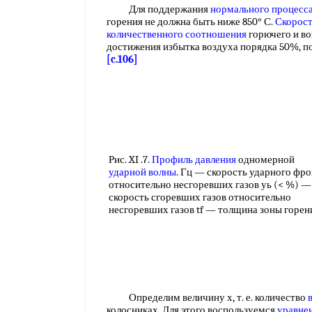
Для поддержания
нормального процесс
горения не должна быть ниже 850° С.
Скорост
количественного соотношения
горючего и во
достижения избытка воздуха порядка 50%, п
[c.106]
Рис. XI .7.
Профиль давления
одномерной
ударной волны
. Гц — скорость ударного фр
относительно несгоревших газов уь (< %) —
скорость сгоревших газов относительно
несгоревших газов tf — толщина зоны горен
Определим величину х, т. е. количество
колосниках. Для этого воспользуемся
уравне