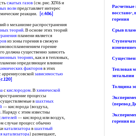
сть
сжатых газов
(см. рис. XIV.6 и
Расчетные 
ных
волн
представляет интерес
восстано-,
химические реакции.
[c.406]
горения
й о механизме распространения
ных теорий
. В основе этих теорий
Срыв пламе
транения
пламени является
ров
из зоны горения в свежую
Ступенчато
 самовоспламенением горение
изменением
ого должна существенно зависеть
зионных теориях
, как и в тепловых,
Существенн
пламени определяющее влияние
химических факторов
в этих
Тепловая м
с аррениусовской
зависимостью
энтальпии
[c.120]
Толщина з
за
с
кислородом
. В
химической
спространение процессы
Эксперимен
 осуществляемые в
шахтных
(перевод Д
й
— кислорода (воздуха,
м
. Наряду с этим известны
Экспериме
слителей
— кислород или воздух,
горения на
этом случае процесс обычно
ки
катализатора
в
шахтный
я катализатора
) размещают,