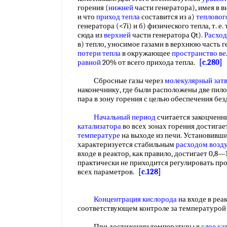
горения (
нижней
части генератора), имея в в
и что
приход тепла
составится из а)
тепловог
генератора (<7i) и б) физического тепла, т. 
сюда из
верхней
части генератора Qt).
Расход
в) тепло, уносимое газами в верхнюю часть ге
потери тепла
в окружающее
пространство в
равной
20% от всего прихода тепла.
[c.280]
Сбросные газы через
молекулярный зат
наконечнику, где были расположены две пило
пара в зону горения с целью обеспечения б
Начальный период
считается закоцченн
катализатора
во всех зонах горения достигае
температуре
на выходе из печи. Установивш
характеризуется стабильным
расходом возд
входе в реактор, как правило, достигает 0,8—1
практически не приходится регулировать пр
всех параметров.
[c.128]
Концентрация кислорода
на входе в реа
соответствующем контроле за температурой 
При достижении температуры в
слое ка