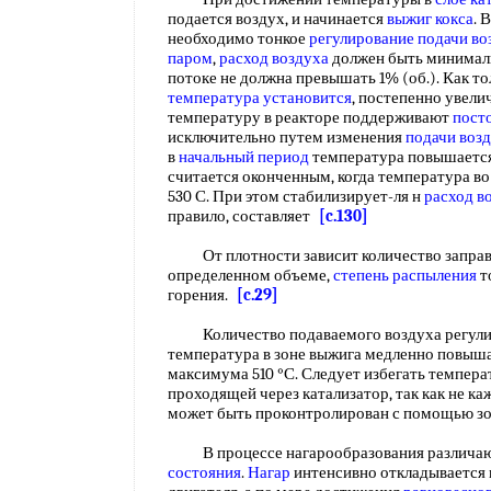
подается воздух, и начинается
выжиг кокса
. 
необходимо тонкое
регулирование подачи во
паром
,
расход воздуха
должен быть минималь
потоке не должна превышать 1% (об.). Как то
температура установится
, постепенно увел
температуру в реакторе поддерживают
пост
исключительно путем изменения
подачи воз
в
начальный период
температура повышается
считается оконченным, когда температура во 
530 С. При этом стабилизирует-ля н
расход в
правило, составляет
[c.130]
От плотности зависит количество заправл
определенном объеме,
степень распыления
т
горения.
[c.29]
Количество подаваемого воздуха регулиру
температура в зоне выжига медленно повышал
максимума 510 °С. Следует избегать температ
проходящей через катализатор, так как не к
может быть проконтролирован с помощью з
В процессе нагарообразования различа
состояния
.
Нагар
интенсивно откладывается