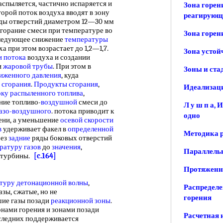
аспыляется, частично испаряется и
Зона горен
торой поток воздуха вводят в зону
реагирующе
яды отверстий диаметром 12—30 мм
сгорание смеси при температуре во
Зона горен
следующее снижение
температуры
 при этом возрастает до 1,2—1,7.
Зона устой
и потока
воздуха и создании
и
жаровой трубы
. При этом в
Зоны и ста
иженного давления
, куда
 сгорания
.
Продукты сгорания
,
Идеализаци
оку
распыленного топлива
,
ние топливо-
воздушной
смеси до
Л у ш п а,
азо-воздушного
. потока приводит к
одно
ни, а уменьшение
осевой скорости
в
удерживает факел в
определенной
Методика р
рез
задние
ряды боковых отверстий
ратуру газов
до
значения
,
Параллельн
к турбины.
[c.164]
Протяженн
туру детонационной волны
,
Распределе
зы, сжатые, но не
горения
шие газы позади
реакционной зоны
.
нами горения и зонами позади
Расчетная 
оследних поддерживается