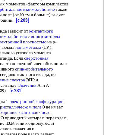
ых моментов -факторы комплексов
рбитальное взаимодействие
также
поле (от 10 см и больше) за счет
стояний.
[c.203]
анда зависит от
контактного
заимодействия
с
ионом металла
лектронной плотностью
на р-
о вклада
иона металла
(LP ),
ального углового момента
иганда. Если
сверхтонкая
на, то последний член обычно мал
сивного
спин-орбитального
севдоконтактного вклада, но
ение спектра
ЭПР и.
 лиганде.
Значения
А. и А
3.39)
[c.231]
я " -
электронной конфигурации
.
кристаллическом поле
0 не имеет
—
хорошее квантовое число
.
и О приводит к четырем переходам,
. 13,14, и ни к одному, если
ские искажения и
нулевом поле часто делают