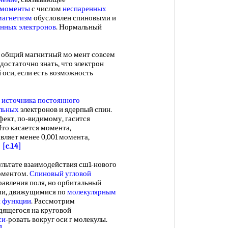
 моменты
с числом
неспаренных
магнетизм
обусловлен спиновыми и
нных электронов
. Нормальный
общий магнитный мо мент совсем
достаточно знать, что электрон
 оси, если есть возможность
а
источника
постоянного
льных
электронов и ядерпый спин.
ект, по-видимому, гасится
 Что касается момента,
тавляет менее 0,001 момента,
.
[c.14]
ьтате взаимодействия сш1-нового
оментом.
Спиновый угловой
равления поля, но орбитальный
ами, движущимися по
молекулярным
й функции
. Рассмотрим
одящегося на круговой
си
-ровать вокруг оси г молекулы.