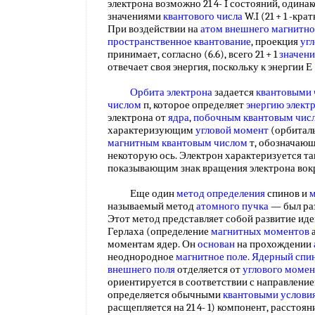
электрона возможно 21 4- I состояний, одина
значениями
квантового числа
W.I (21 + 1 -кр
При воздействии на
атом внешнего магнитно
пространственное квантование
, проекция
уг
принимает, согласно (6.6), всего 21 + 1
значен
отвечает своя энергия, поскольку к энергии 
Орбита электрона
задается
квантовыми 
числом
п, которое определяет
энергию элект
электрона от
ядра
,
побочным квантовым чис
характеризующим
угловой момент
(орбиталь
магнитным квантовым числом
т, обозначаю
некоторую ось. Электрон характеризуется т
показывающим знак вращения электрона вок
Еще один
метод определения
спинов и
м
называемый метод
атомного пучка
— был ра
Этот метод представляет собой развитие ид
Герлаха (определение
магнитных моментов
а
моментам ядер. Он
основан
на прохождении
неоднородное
магнитное поле
.
Ядерный спи
внешнего поля
отделяется от
углового момен
ориентируется в соответствии с направление
определяется обычными
квантовыми услови
расщепляется на 21 4- 1) компонент, рассто