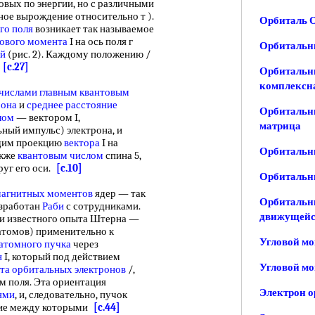
ковых по энергии, но с различными
атное вырождение относительно т ).
Орбиталь 
го поля
возникает так называемое
лового момента
I на ось поля г
Орбитальны
ий
(рис. 2). Каждому положению /
Е
[c.27]
Орбитальны
комплексн
числами главным квантовым
рона
и
среднее расстояние
Орбитальн
лом
— вектором I,
матрица
ный импульс) электрона, и
щим проекцию
вектора
I на
Орбитальн
акже
квантовым числом
спина 5,
руг его оси.
[c.10]
Орбитальн
агнитных моментов
ядер — так
Орбитальны
зработан
Раби
с сотрудниками.
движущейс
еи известного опыта Штерна —
томов) применительно к
Угловой м
атомного пучка
через
н
I, который под действием
Угловой мо
та орбитальных электронов
/,
м поля. Эта ориентация
Электрон о
ями
, и, следовательно, пучок
яние между которыми
[c.44]