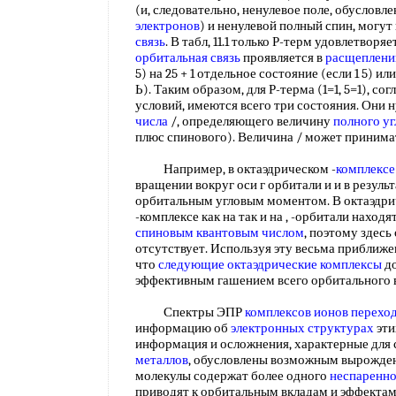
(и, следовательно, ненулевое поле, обуслов
электронов
) и ненулевой полный спин, могут
связь
. В табл, 11.1 только Р-терм удовлетворя
орбитальная связь
проявляется в
расщеплени
5) на 25 + 1 отдельное состояние (если 1 5) ил
Ь). Таким образом, для Р-терма (1=1, 5=1), с
условий, имеются всего три состояния. Они
числа
/, определяющего величину
полного у
плюс спинового). Величина / может приним
Например, в октаэдрическом -
комплексе
вращении вокруг оси г орбитали и и в резуль
орбитальным угловым моментом. В октаэдр
-комплексе как на так и на , -орбитали наход
спиновым квантовым числом
, поэтому здес
отсутствует. Используя эту весьма приближ
что
следующие
октаэдрические комплексы
до
эффективным гашением всего орбитального 
Спектры ЭПР
комплексов ионов перехо
информацию об
электронных структурах
эти
информация и осложнения, характерные для
металлов
, обусловлены возможным вырожден
молекулы содержат более одного
неспаренно
приводят к орбитальным вкладам и эффектам 