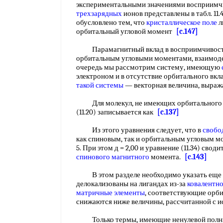
экспериментальными значениями восприимчи
трехзарядных
ионов представлены в табл. 11.
обусловлено тем, что
кристаллическое поле
л
орбитальный угловой момент
[c.147]
Парамагнитный вклад в восприимчивость
орбитальным угловыми моментами, взаимод
очередь мы рассмотрим систему, имеющую
электроном и в отсутствие орбитального вкл
такой системы
— векторная величина, выраж
Для молекул, не имеющих орбитального у
(11.20) записывается как
[c.137]
Из этого уравнения следует, что в
свобо
как спиновым, так и орбитальным угловым мом
5. При этом д = 2,00 и уравнение (11.34) своди
спинового магнитного
момента.
[c.143]
В этом разделе необходимо указать еще н
делокализованы на лигандах из-за
ковалентно
матричные элементы
, соответствующие орб
снижаются ниже величины, рассчитанной с 
Только термы, имеющие ненулевой полны