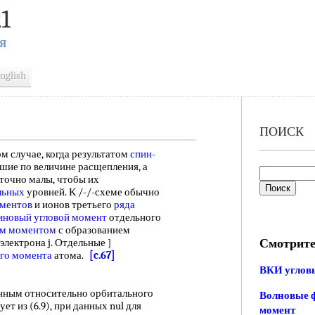
1
Я
nglish
ПОИСК
м случае, когда результатом
спин-
шие по величине расщепления, а
точно малы, чтобы их
льных
уровней. К /-/-схеме обычно
ементов
и ионов третьего
ряда
иновый угловой момент
отдельного
ым моментом
с образованием
Смотрите
электрона j. Отдельные ]
ого момента
атома.
[c.67]
ВКИ углов
нным относительно орбитального
Волновые ф
ует из (6.9), при данных nul для
момент