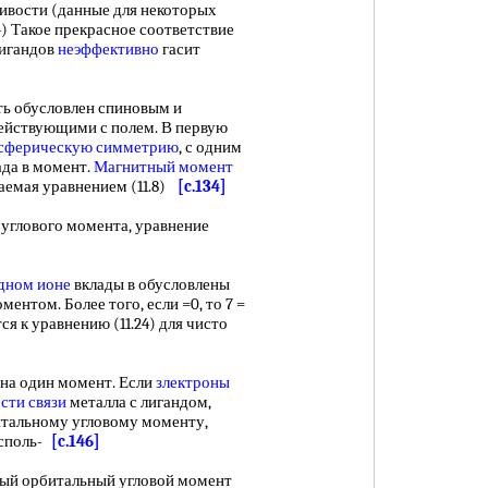
вости (данные для некоторых
4) Такое прекрасное соответствие
игандов
неэффективно
гасит
 обусловлен спиновым и
ействующими с полем. В первую
сферическую симметрию
, с одним
ада в момент.
Магнитный момент
аемая уравнением (11.8)
[c.134]
глового момента, уравнение
дном ионе
вклады в обусловлены
ентом. Более того, если =0, то 7 =
тся к уравнению (11.24) для чисто
а один момент. Если
злектроны
сти связи
металла с лигандом,
итальному угловому моменту,
исполь-
[c.146]
й орбитальный угловой момент