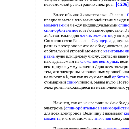
невозможной регистрацию спектров.
[c.236]
Более обычной является связь Рассел—
предполагается, что взаимодействие между
моментами
и между индивидуальными
спин
спин-орбитальное
или /х-взаимодействие. Э
действительно для
легких элементов
, у кото
Согласно связи Рассел —
Саундерса
, допуска
разных электронов в атоме объединяются, д
орбитальный угловой момент с
квантовым ч
равна
нулю или целому числу, согласно кван
накладываемым на
сложение векторных
вели
векторную сумму величин / для всех электр
тем, что электроны заполненных уровней ил
не вносят в Ь, так как их суммарный
орбитал
суммарный
сиин
-угловой, равны нулю. Поэт
электроны, находящиеся на незаполненных 
Наконец, так же как величины /из объедин
электрона (
спин-орбитальное взаимодействи
для всех электронов. Величину I называют
кв
момента
, и его возможные
значения
следую
Прежде всего необходимо
вывести урав