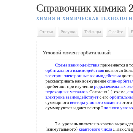
Справочник химика 2
ХИМИЯ И ХИМИЧЕСКАЯ ТЕХНОЛОГИ
Статьи
Рисунки
Таблицы
О сайте
E
Угловой момент орбитальный
Схема взаимодействия
применяется в то
орбитального взаимодействия
являются боль
электрон-электронные взаимодействия
доста
рассматривать как возмущение
спин-орбита
прибегают при изучении
редкоземельных эл
переходных металлов
. Согласно ]-]-схеме,
сп
электрона взаимодействует
с его
орбитальн
суммарного
вектора углового момента
этого 
суммируются и дают вектор I
полного углов
T. e. уровень является n-кратно вырожде
(азимутального)
квантового числа
I. Как след