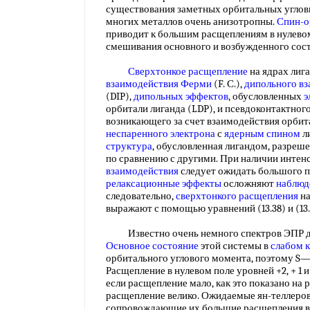
существования заметных орбитальных углов
многих металлов очень анизотропны.
Спин-о
приводит к большим расщеплениям в нулевом 
смешивания основного и возбужденного со
Сверхтонкое расщепление
на ядрах лиг
взаимодействия Ферми
(F. С.),
дипольного в
(DIP),
дипольных эффектов
, обусловленных
э
орбитали лиганда (LDP), и псевдоконтактног
возникающего за счет взаимодействия орбит
неспаренного электрона
с
ядерным спином
л
структура
, обусловленная лигандом, разреше
по сравнению с другими. При наличии интен
взаимодействия
следует ожидать большого п
релаксационные эффекты
осложняют
наблюд
следовательно,
сверхтонкого расщепления
на
выражают с помощью уравнений (13.38) и (1
Известно очень немного спектров ЭПР дл
Основное состояние
этой системы в
слабом 
орбитального углового момента, поэтому S
Расщепление в нулевом поле уровней +2, + 1 
если расщепление мало, как это показано на рис
расщепление велико. Ожидаемые ян-теллеров
сопровождающие их большие расщепления в 