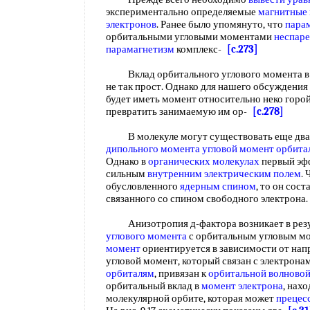
экспериментально определяемые
магнитные
электронов
. Ранее было упомянуто, что
пара
орбитальными угловыми моментами
неспаре
парамагнетизм
комплекс-
[c.273]
Вклад орбитального углового момента в 
не так прост. Однако для нашего обсуждения 
будет иметь момент относительно неко горой
превратить занимаемую им ор-
[c.278]
В молекуле могут существовать еще дв
дипольного
момента угловой момент орбита
Однако в
органических молекулах
первый эфф
сильным
внутренним электрическим полем
.
обусловленного
ядерным спином
, то он сос
связанного со спином свободного электрона
Анизотропия д-фактора возникает в резул
углового момента
с орбитальным угловым м
момент
ориентируется в зависимости от нап
угловой момент, который связан с электрон
орбиталям
, привязан к
орбитальной волново
орбитальный вклад в
момент электрона
, нах
молекулярной орбите, которая может
прецес