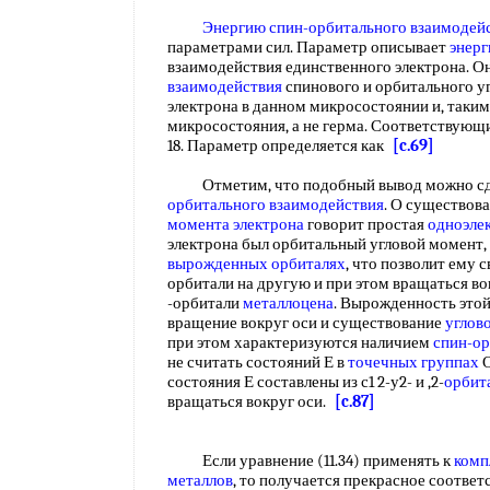
Энергию спин-орбитального взаимодей
параметрами сил. Параметр описывает
энерг
взаимодействия единственного электрона. О
взаимодействия
спинового и орбитального у
электрона в данном микросостоянии и, таким
микросостояния, а не герма. Соответствую
18. Параметр определяется как
[c.69]
Отметим, что подобный вывод можно сде
орбитального взаимодействия
. О существов
момента электрона
говорит простая
одноэле
электрона был орбитальный угловой момент,
вырожденных орбиталях
, что позволит ему
орбитали на другую и при этом вращаться во
-орбитали
металлоцена
. Вырожденность это
вращение вокруг оси и существование
углов
при этом характеризуются наличием
спин-ор
не считать состояний Е в
точечных группах
О
состояния Е составлены из с1 2-у2- и ,2-
орбит
вращаться вокруг оси.
[c.87]
Если уравнение (11.34) применять к
комп
металлов
, то получается прекрасное соотве