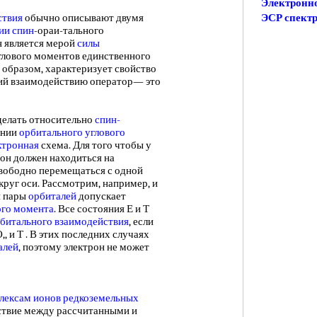
Электронно
ствия
обычно описывают двумя
ЭСР спектр
ии спин
-ораи-тального
н является мерой
силы
глового моментов единственного
 образом, характеризует свойство
щий взаимодействию оператор— это
лать относительно
спин-
ании
орбитального углового
ктронная
схема. Для того чтобы у
 он должен находиться на
 свободно перемещаться с одной
круг оси. Рассмотрим, например, и
й пары
орбиталей
допускает
ого момента
. Все состояния Е и Т
битального взаимодействия
, если
,, и Т . В этих последних случаях
алей
, поэтому электрон не может
лексам ионов
редкоземельных
тствие между рассчитанными и