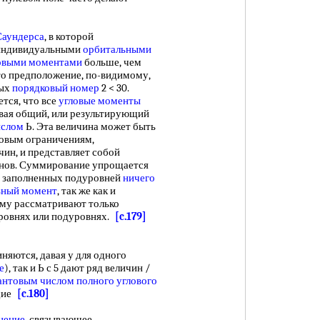
Саундерса
, в которой
 индивидуальными
орбитальными
овыми моментами
больше, чем
то предположение, по-видимому,
рых
порядковый номер
2 < 30.
ется, что все
угловые моменты
авая общий, или результирующий
ислом
Ь. Эта величина может быть
товым ограничениям,
чин, и представляет собой
онов. Суммирование упрощается
и заполненных подуровней
ничего
ьный момент
, так же как и
ому рассматривают только
уровнях или подуровнях.
[c.179]
яются, давая у для одного
е
), так и Ь с 5 дают ряд величин /
антовым числом полного углового
щие
[c.180]
нение
, связывающее