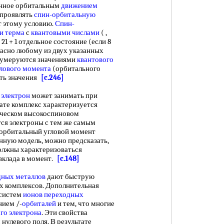
ленное орбитальным
движением
 проявлять
спин-орбитальную
ет этому условию.
Спин-
и терма
с
квантовыми числами
( ,
и 21 + 1 отдельное состояние (если 8
огласно любому из двух указанных
 нумеруются значениями
квантового
глового момента
(орбитального
ать значения
[c.246]
 электрон
может занимать при
тате комплекс характеризуется
ическом высокоспиновом
ятся электроны с тем же самым
ь орбитальный угловой момент
енную модель, можно предсказать,
лжны характеризоваться
вклада в момент.
[c.148]
дных металлов
дают быструю
х комплексов. Дополнительная
 систем
ионов переходных
ием /-
орбиталей
и тем, что многие
го электрона
. Эти свойства
нулевого поля. В результате