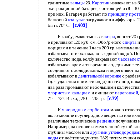
гранитные
вальцы
23.
Каротин
извлекают из б
экстракционной батарее, состоящей из 8—10
при них. Батарея работает по
принципу прот
белковый
коагулят
загружают в диффузоры. 
быть 70° С.
[c.403]
Б колбу, емкостью в /г
литра
, вносят 20 
е приливают 120 куб. см. Обо/р-ного
спирта
и
порциями в течение 1 часа 200 гр. измельчен
взбалтывают и охлаждают ледяной водой. Пос
количество иода, колбу закрывают
часовым с
взбалтывая время от времени содержимое ее
соединяют с холодильником и перегоняют на
взбалтывают в
делительной воронке
с разба
(для удаления примеси иода) до тех пор, пок
два раза промывают небольшими количества
хлористым кальцием
и очищают
перегонкой
71°—73°. Выход 210 —215 гр.
[c.79]
К
углеродным сорбентам
можно отнести
включающие неуглеродное вещество или вкл
различные технические
решения
получения и
Например, на основе измельченной сухой гл
глубины маслом или
другими углеводородам
воды
от нефтепродуктов [162] путем сушки ее