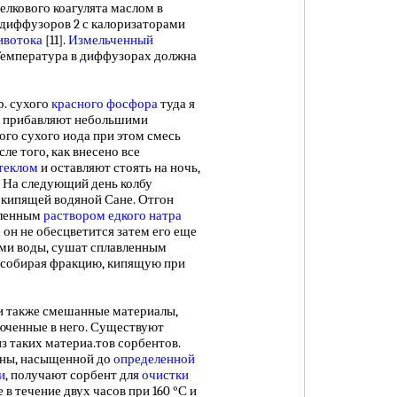
елкового коагулята маслом в
 диффузоров 2 с калоризаторами
ивотока
[11].
Измельченный
Температура в диффузорах должна
гр. сухого
красного фосфора
туда я
 прибавляют небольшими
ного сухого иода при этом смесь
ле того, как внесено все
теклом
и оставляют стоять на ночь,
. На следующий день колбу
 кипящей водяной Сане. Отгон
вленным
раствором едкого натра
а он не обесцветится затем его еще
ми воды, сушат сплавленным
, собирая фракцию, кипящую при
 также смешанные материалы,
юченные в него. Существуют
з таких материа.тов сорбентов.
ины, насыщенной до
определенной
и
, получают сорбент для
очистки
 в течение двух часов при 160 °С и