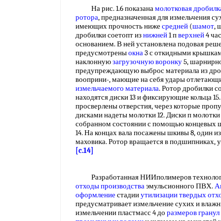
На рис. 1.6 показана
молотковая дробилк
ротора
, предназначенная для измельчения су
имеющих прочность ниже
средней
(
шамот
, 
дробилки соетопт из
нижней
1 п
верхней
4 ча
основанием. В ней установлена подовая реше
предусмотрены
окна
3 с откидными крышками
наклонную
загрузочную воронку
5, шарнирн
предупреждающую выброс материала из дро
вооприни-, мающие на себя удары отлетающи
измельчаемого материала
. Ротор дробилки со
находятся диски 13 и фиксирующие кольца 15
просверлены отверстия, через которые проп
дисками надеты молотки 12. Диски п молотки
собранном состоянии с помощью концевых ша
14. На концах вала посажены шкивы 8, один и
маховика. Ротор вращается в подшипниках, 
[c.14]
Разработанная НИИполимеров технология 
отходы производства
эмульсионного ПВХ.
А
оформление
стадии
утилизации твердых отх
предусматривает измельчение сухих и влажн
измельчении пластмасс 4 до
размеров гранул