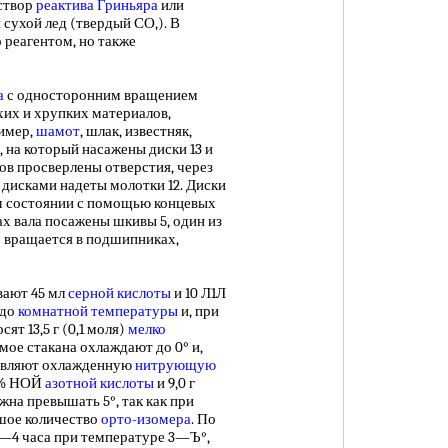
створ
реактива Гриньяра
или
сухой лед (твердый СО,). В
 реагентом, но также
а
с односторонним вращением
хих и хрупких материалов,
ример,
шамот
, шлак, известняк,
0, на который насажены диски 13 и
ов просверлены отверстия, через
 дисками надеты молотки 12. Диски
ом состоянии с помощью концевых
цах вала посажены шкивы 5, один из
 вращается в подшипниках,
ают 45 мл
серной кислоты
и 10 Л1Л
до
комнатной температуры
и, при
сят 13,5 г (0,1 моля)
мелко
ое стакана охлаждают до 0° и,
бавляют охлажденную
нитрующую
68% НОЙ
азотной кислоты
и 9,0 г
жна превышать 5°, так как при
шое количество
орто-изомера
. По
—4 часа при температуре 3—Ъ°,