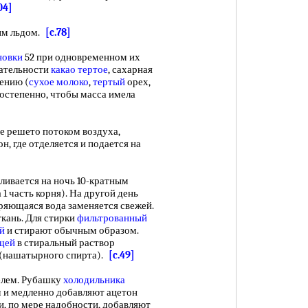
04]
м льдом.
[c.78]
новки
52 при одновременном их
вательности
какао тертое
, сахарная
ению (
сухое молоко
,
тертый
орех,
остепенно, чтобы масса имела
 решето потоком воздуха,
н, где отделяется и подается на
ливается на ночь 10-кратным
 1 часть корня). На другой день
аряющаяся вода заменяется свежей.
кань. Для стирки
фильтрованный
й
и стирают обычным образом.
щей
в стиральный раствор
 (нашатырного спирта).
[c.49]
елем. Рубашку
холодильника
 и медленно добавляют ацетон
и, по мере надобности, добавляют