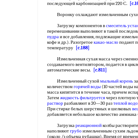
последующей карбонизацией при 220 С.
[c.1
Воронку охлаждают измельченным сухи
Загрузку компонентов в
смеситель уста
перемешивании выполняют в такой последо
пудра
и все добавления, подлежащие измельч
кофе и др.). Разогретое
какао-масло
подают п
температуру
[c.188]
Измельченная сухая масса через сменное
создаваемого вентилятором, подается в цикло
автоматические весы.
[c.811]
Измельченный сухой
мыльный корень
за
количеством
горячей воды
(10 частей воды на
масса кипятится в течение часа, причем исп
Затем
жидкость фильтруется
через плотную т
раствор
разбавляют в 20—30 раз
теплой водо
При стирке белых шерстяных и шелковых
ве
добавляется небольшое количество аммиака
Загрузка
реакционной
колбы растворит
наполняют
грубо
измельченным сухим льдом
(около /з объема рубашки). Время от времен