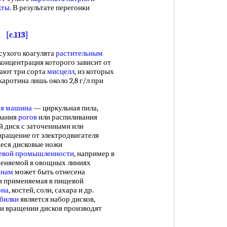
кты
. В результате перегонки
ТА
[c.113]
ухого коагулята
растительным
концентрация которого зависит от
чают три сорта
мисцелл
, из которых
каротина лишь около 2,8 г/л при
ая машина
— циркульная пила,
вания
рогов
или распиливания
ый диск с заточенными или
вращение от электродвигателя
еся дисковые ножи
евой промышленности
, например в
меняемой в овощных линиях
инам
может быть отнесена
0 и применяемая в пищевой
рна
, костей, соли, сахара и др.
билки
является набор дисков,
и вращении дисков производят