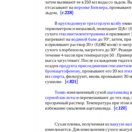
затем выливают ее в 250 мл воды со льдом.
отсасывают на
воронке Бюхнера
, промывают
льдом,
[c.228]
В
круглодонную трехгорлую колбу
емко
термометром и мешалкой, помещают 12,8 г (
сухого
гексаметилентетрамина
и приливают 1
нагревают на
водяной бане
до 70°, затем, пр
и приливают раствор 20 г (0,082 моля) п-нит
сухого хлорбензола, нагретого до 30°. Реак
течение 4 часов при температуре 50 . Приме
масса загустевает. После охлаждения тщат
осадок
продукта присоединения
гексаметил
бромацетофенону
, промывают его 20 мл
эти
мл
спирта
, фильтруют, вновь промывают 20 
сушилке.
[c.821]
Тонко
измельченный сухой
ацетанилид
в
серной кислоты
и перемешивают до тех пор, 
прозрачный раствор. Температура при этом 
избежание омыления ацетанилида.
[c.120]
Сухая пленка, полученная из
вакуум-ва
измельчается. Для измельчения сухого коагу