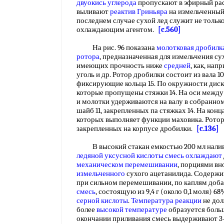
двуокись углерода
пропускают в эфирный ра
выливают
реактив Гриньяра
на измельченный 
последнем случае сухой лед служит не только
охлаждающим агентом.
[c.560]
На рис. 96 показана
молотковая дробилк
ротора
, предназначенная для измельчения су
имеющих прочность ниже
средней
, как, нап
уголь и др. Ротор дробилки состоит из вала 1
фиксирующие кольца 15. По окружности диск
которые пропущены стяжки 14. На оси между
и молотки удерживаются на валу в собранн
шайб 11, закрепленных па стяжках 14. На кон
которых выполняет функции маховика. Ротор
закрепленных на корпусе дробилки.
[c.136]
В высокий стакан емкостью 200 мл налив
ледяной уксусной кислоты
смесь охлаждают
механическом перемешивании
, порциями вно
измельченного
сухого ацетанилида. Содержим
при сильном перемешивании, по каплям до
смесь
, состоящую из 9,4 г (около 0,1 моля) 
серной кислоты
.
Температура реакции
не дол
более
высокой температуре
образуется боль
окончании приливания смесь выдерживают 3