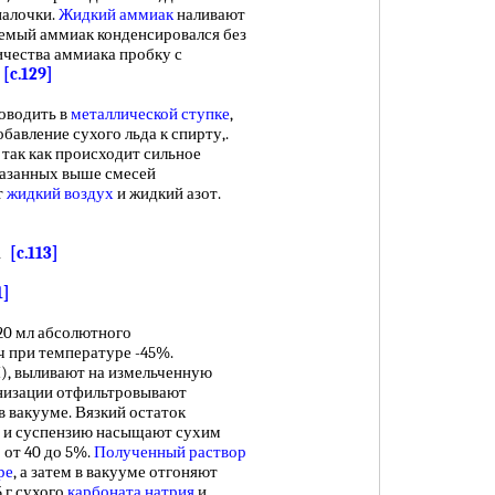
палочки.
Жидкий аммиак
наливают
ряемый аммиак конденсировался без
ичества аммиака пробку с
.
[c.129]
оводить в
металлической ступке
,
обавление сухого льда к спирту,.
так как происходит сильное
казанных выше смесей
т
жидкий воздух
и жидкий азот.
А
[c.113]
1]
120 мл абсолютного
 при температуре -45%.
), выливают на измельченную
онизации отфильтровывают
 вакууме. Вязкий остаток
и суспензию насыщают сухим
 от 40 до 5%.
Полученный раствор
ре
, а затем в вакууме отгоняют
5 г сухого
карбоната натрия
и