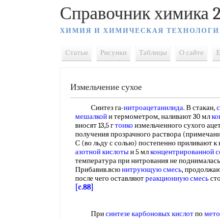
Справочник химика 2
ХИМИЯ И ХИМИЧЕСКАЯ ТЕХНОЛОГИ
Статьи
Рисунки
Таблицы
О сайте
E
Измельчение сухое
Синтез га-
нитроацетанилида
. В стакан,
мешалкой
и термометром, наливают 30 мл
ко
вносят 13,5 г
тонко
измельченного сухого аце
получения прозрачного раствора (примечание
С (во льду с солью) постепенно приливают к 
азотной кислоты
и 5 мл
концентрированной с
температура при нитрования не поднималась
Прибавив.всю
нитрующую смесь
, продолжа
после чего оставляют
реакционную смесь
сто
[c.88]
При
синтезе карбоновых кислот
по
мето