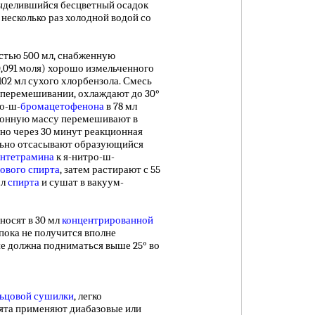
 Выделившийся бесцветный осадок
 несколько раз холодной водой со
стью 500 мл, снабженную
0,091 моля) хорошо измельченного
02 мл сухого хлорбензола. Смесь
и перемешивании, охлаждают до 30°
ро-ш-
бромацетофенона
в 78 мл
ционную массу перемешивают в
рно через 30 минут реакционная
ельно отсасывают образующийся
ентетрамина
к я-нитро-ш-
лового спирта
, затем растирают с 55
мл
спирта
и сушат в вакуум-
носят в 30 мл
концентрированной
пока не получится вполне
не должна подниматься выше 25° во
льцовой сушилки
, легко
лята применяют диабазовые или