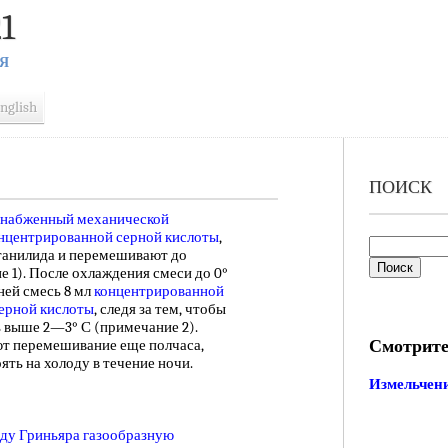
1
Я
nglish
ПОИСК
снабженный
механической
нцентрированной серной кислоты
,
танилида и перемешивают до
 1). После охлаждения смеси до 0°
ней смесь 8 мл
концентрированной
ерной кислоты
, следя за тем, чтобы
 выше 2—3° С (примечание 2).
Смотрите
ют перемешивание еще полчаса,
ять на холоду в течение ночи.
Измельчен
ду Гриньяра
газообразную