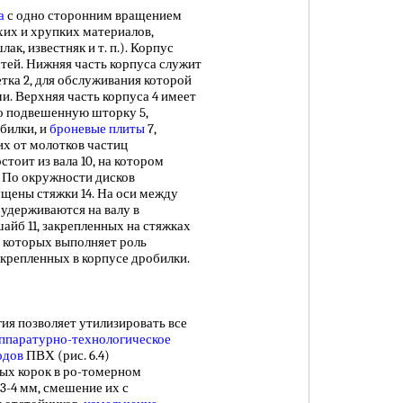
а
с одно сторонним вращением
хих и хрупких материалов,
шлак, известняк и т. п.). Корпус
стей. Нижняя часть корпуса служит
тка 2, для обслуживания которой
. Верхняя часть корпуса 4 имеет
о подвешенную шторку 5,
билки, и
броневые плиты
7,
х от молотков частиц
стоит из вала 10, на котором
. По окружности дисков
ущены стяжки 14. На оси между
 удерживаются на валу в
йб 11, закрепленных на стяжках
з которых выполняет роль
укрепленных в корпусе дробилки.
позволяет утилизировать все
ппаратурно-технологическое
одов
ПВХ (рис. 6.4)
ых корок в ро-томерном
3-4 мм, смешение их с