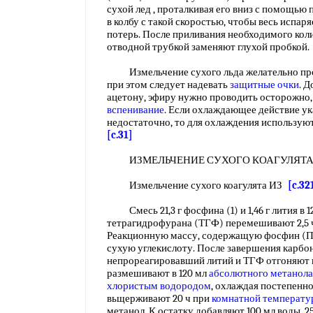
сухой лед , проталкивая его вниз с помощью 
в колбу с такой скоростью, чтобы весь испа
потерь. После приливания необходимого кол
отводной трубкой заменяют глухой пробкой
Измельчение сухого льда желательно пр
при этом следует надевать
защитные очки
. Д
ацетону, эфиру нужно проводить осторожно, 
вспенивание
. Если охлаждающее действие у
недостаточно, то для охлаждения использую
[c.31]
ИЗМЕЛЬЧЕНИЕ СУХОГО КОАГУЛЯТ
Измельчение сухого коагулята ИЗ
[c.32
Смесь 21,3 г фосфина (1) и 1,46 г лития в 
тетрагидрофурана (ТГФ) перемешивают 2,5 ч
Реакционную массу, содержащую фосфин (П
сухую углекислоту. После завершения карб
непрореагировавший литий и ТГФ отгоняют в
размешивают в 120 мл
абсолютного метанола
хлористым водородом
, охлаждая постепенно
вьщерживают 20 ч при
комнатной температу
метанол. К остатку добавляют 100 мл воды, 2