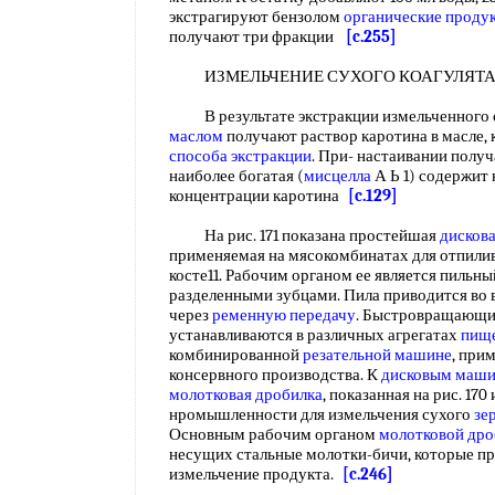
экстрагируют бензолом
органические проду
получают три фракции
[c.255]
ИЗМЕЛЬЧЕНИЕ СУХОГО КОАГУЛЯ
В результате экстракции измельченного с
маслом
получают раствор каротина в масле, 
способа экстракции
. При- настаивании полу
наиболее богатая (
мисцелла
А Ь 1) содержит 
концентрации каротина
[c.129]
На рис. 171 показана простейшая
дисков
применяемая на мясокомбинатах для отпили
косте11. Рабочим органом ее является пильн
разделенными зубцами. Пила приводится во 
через
ременную передачу
. Быстровращающи
устанавливаются в различных агрегатах
пищ
комбинированной
резательной машине
, при
консервного производства. К
дисковым маш
молотковая дробилка
, показанная на рис. 17
нромышленности для измельчения сухого
зе
Основным рабочим органом
молотковой дро
несущих стальные молотки-бичи, которые пр
измельчение продукта.
[c.246]