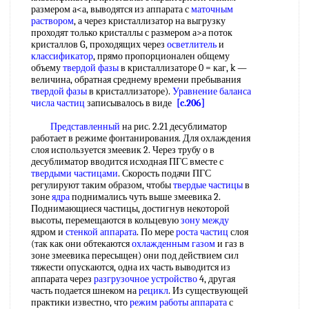
размером а<а, выводятся из аппарата с
маточным
раствором
, а через кристаллизатор на выгрузку
проходят только кристаллы с размером а>а поток
кристаллов G, проходящих через
осветлитель
и
классификатор
, прямо пропорционален общему
объему
твердой фазы
в кристаллизаторе 0 = каг, k —
величина, обратная среднему времени пребывания
твердой фазы
в кристаллизаторе).
Уравнение баланса
числа частиц
записывалось в виде
[c.206]
Представленный
на рис. 2.21 десублиматор
работает в режиме фонтанирования. Для охлаждения
слоя используется змеевик 2. Через трубу о в
десублиматор вводится исходная ПГС вместе с
твердыми частицами
. Скорость подачи ПГС
регулируют таким образом, чтобы
твердые частицы
в
зоне
ядра
поднимались чуть выше змеевика 2.
Поднимающиеся частицы, достигнув некоторой
высоты, перемещаются в кольцевую
зону между
ядром и
стенкой аппарата
. По мере
роста частиц
слоя
(так как они обтекаются
охлажденным газом
и газ в
зоне змеевика пересыщен) они под действием сил
тяжести опускаются, одна их часть выводится из
аппарата через
разгрузочное устройство
4, другая
часть подается шнеком на
рецикл
. Из существующей
практики известно, что
режим работы аппарата
с