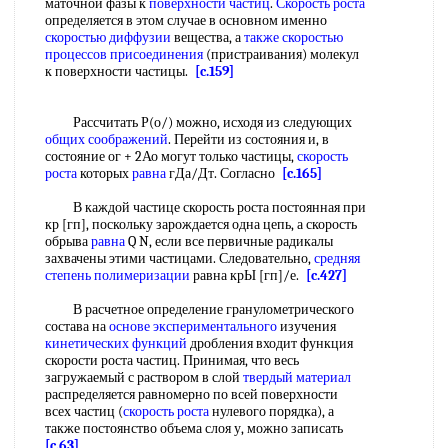
маточной фазы к
поверхности частиц
.
Скорость роста
определяется в этом случае в основном именно
скоростью диффузии
вещества, а
также скоростью
процессов присоединения
(пристраивания) молекул
к поверхности частицы.
[c.159]
Рассчитать Р(о/) можно, исходя из следующих
общих соображений
. Перейти из состояния и, в
состояние ог + 2Ао могут только частицы,
скорость
роста
которых
равна
гДа/Дт. Согласно
[c.165]
В каждой частице скорость роста постоянная при
кр [гп], поскольку зарождается одна цепь, а скорость
обрыва
равна
Q N, если все первичные радикалы
захвачены этими частицами. Следовательно,
средняя
степень полимеризации
равна крЫ [гп]/е.
[c.427]
В расчетное определение гранулометрического
состава на
основе экспериментального
изучения
кинетических функций
дробления входит функция
скорости роста частиц. Принимая, что весь
загружаемый с раствором в слой
твердый материал
распределяется равномерно по всей поверхности
всех частиц (
скорость роста
нулевого порядка), а
также постоянство объема слоя у, можно записать
[c.63]