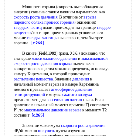
Мощность взрыва (скорость высвобождения
энергии) связана с таким важным параметром, как
скорость роста
давления
. В отличие от
взрыва
парового облака
процесс горения
(окимения)
твердых частиц
пыли происходит на границе
твердое
вещество
/газ и при прочих равных условиях чем
мельче
твердые частицы
пылевзвеси, тем быстрее
горение.
[c.264]
В книге [Field,1982] (разд. 3.3.6.) показано, что
значерше
максимального давления
и
максимальной
скорости
роста
давления взрыва
пылевзвеси
конкретного вещества можно определить, используя
камеру Хнртманна, в которой происходит
распыление вещества
. Значение
давления
в
начальный момент взрыва в камере Хартманна
немного превышает
атмосферное давление
-
инициирующий
импульс
сжатого воздуха
предназначен для
рассеивания частиц
пыли. Если
давление в начальный момент времени Tj составляет
Р], то
максимальное давление взрыва
к моменту Т2
составит
[c.265]
Значение максимума
скорости роста
давления
dP/dt можно
получить
путем изучения
соответствующего графика, определяя его пиковое