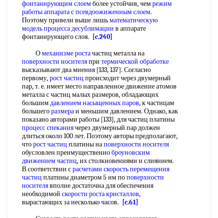
фонтанирующим слоем
более устойчив, чем
режим
работы аппарата
с
псевдоожиженным слоем
.
Поэтому привели выше лишь
математическую
модель процесса
десублимации
в аппарате
фонтанирующего слоя.
[c.240]
О
механизме роста
частиц металла на
поверхности носителя
при
термической обработке
высказывают два мнения [133, 137]. Согласно
первому,
рост частиц
происходит через двумерный
пар, т. е. имеет место направленное движение атомов
металла с частиц малых размеров, обладающих
большим
давлением насыщенных паров
, к частицам
большего
размера
и меньшим давлением. Однако, как
показано авторами работы [133], для частиц платины
процесс спекания
через двумерный пар должен
длиться около 100 лет. Поэтому авторы предполагают,
что
рост частиц
платины на
поверхности носителя
обусловлен преимущественно
броуновским
движением частиц
, их столкновениями и слиянием.
В соответствии с
расчетами скорость
перемещения
частиц
платины диаметром 5 нм по
поверхности
носителя
вполне достаточна для обеспечения
необходимой
скорости роста кристаллов
,
вырастающих за несколько часов.
[c.61]