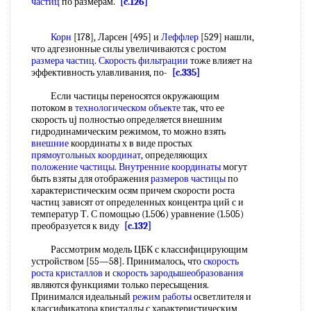
частиц
по размерам.
[c.126]
Корн
[178], Ларсен [495] и
Леффлер
[529] нашли,
что адгезионные силы увеличиваются с ростом
размера частиц
.
Скорость фильтрации
тоже влияет на
эффективность улавливания, по-
[c.335]
Если частицы переносятся окружающим
потоком в
технологическом объекте
так, что ее
скорость uj полностью определяется внешним
гидродинамическим режимом, то можно взять
внешние
координаты х в виде простых
прямоугольных координат
, определяющих
положение частицы
.
Внутренние координаты
могут
быть взяты для отображения
размеров частицы
по
характеристическим осям причем скорости роста
частиц зависят от определенных концентра ций с и
температур Т. С помощью (1.506) уравнение (1.505)
преобразуется к виду
[c.132]
Рассмотрим модель ЦБК с классифицирующим
устройством [55—58]. Принималось, что
скорость
роста кристаллов
и
скорость зародышеобразования
являются функциями только пересыщения.
Принимался идеальный
режим работы
осветлителя и
классификатора кристаллы с характеристическим