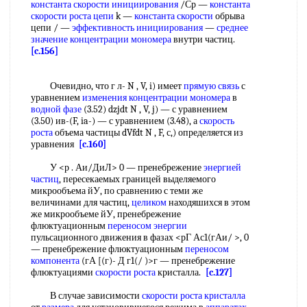
константа скорости инициирования
/Ср —
константа
скорости роста цепи
k —
константа скорости
обрыва
цепи / —
эффективность инициирования
—
среднее
значение
концентрации мономера
внутри частиц.
[c.156]
Очевидно, что г л- N , V, i) имеет
прямую связь
с
уравнением
изменения концентрации
мономера
в
водной фазе
(3.52) dzjdt N , V, j) — с уравнением
(3.50) ив-(F, ia-) — с уравнением (3.48), а
скорость
роста
объема частицы dVfdt N , F, с,) определяется из
уравнения
[c.160]
У <р . Аи/ДиЛ> 0 — пренебрежение
энергией
частиц
, пересекаемых границей выделяемого
микрообъема йУ, по сравнению с теми же
величинами для частиц,
целиком
находяшихся в этом
же микрообъеме йУ, пренебрежение
флюктуационным
переносом энергии
пульсационного движения в фазах <рГ Ас1(гАи/ >, 0
— пренебрежение флюктуационным
переносом
компонента
(гА [(г)- Д г1(/ )>г — пренебрежение
флюктуациями
скорости роста
кристалла.
[c.127]
В случае зависимости
скорости роста кристалла