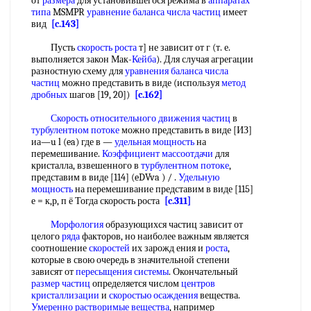
от
размера
для установившегося режима в
аппаратах
типа
MSMPR
уравнение баланса
числа частиц
имеет
вид
[c.143]
Пусть
скорость роста
т] не зависит от г (т. е.
выполняется закон Мак-
Кейба
). Для случая агрегации
разностную схему для
уравнения баланса
числа
частиц
можно представить в виде (используя
метод
дробных
шагов [19, 20])
[c.162]
Скорость относительного
движения частиц
в
турбулентном потоке
можно представить в виде [ИЗ]
иа—u l (ea) где в —
удельная мощность
на
перемешивание.
Коэффициент массоотдачи
для
кристалла, взвешенного в
турбулентном потоке
,
представим в виде [114] (eDVva ) / .
Удельную
мощность
на перемешивание представим в виде [115]
е = к,р, п ё Тогда скорость роста
[c.311]
Морфология
образующихся частиц зависит от
целого
ряда
факторов, но наиболее важным является
соотношение
скоростей
их зарожд ения и
роста
,
которые в свою очередь в значительной степени
зависят от
пересыщения системы
. Окончательный
размер частиц
определяется числом
центров
кристаллизации
и
скоростью осаждения
вещества.
Умеренно
растворимые вещества
, например