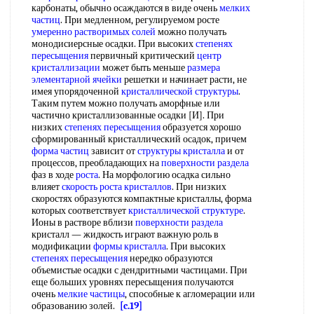
карбонаты, обычно осаждаются в виде очень
мелких
частиц
. При медленном, регулируемом росте
умеренно
растворимых солей
можно получать
монодисиерсные осадки. При высоких
степенях
пересыщения
первичный критический
центр
кристаллизации
может быть меньше
размера
элементарной ячейки
решетки и начинает расти, не
имея упорядоченной
кристаллической структуры
.
Таким путем можно получать аморфные или
частично кристаллизованные осадки [И]. При
низких
степенях пересыщения
образуется хорошо
сформированный кристаллический осадок, причем
форма частиц
зависит от
структуры кристалла
и от
процессов, преобладающих на
поверхности раздела
фаз в ходе
роста
. На морфологию осадка сильно
влияет
скорость роста кристаллов
. При низких
скоростях образуются компактные кристаллы, форма
которых соответствует
кристаллической структуре
.
Ионы в растворе вблизи
поверхности раздела
кристалл — жидкость играют важную роль в
модификации
формы кристалла
. При высоких
степенях пересыщения
нередко образуются
объемистые осадки с дендритными частицами. При
еще больших уровнях пересыщения получаются
очень
мелкие частицы
, способные к агломерации или
образованию золей.
[c.19]