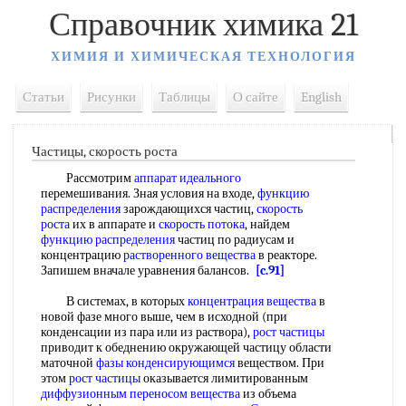
Справочник химика 21
ХИМИЯ И ХИМИЧЕСКАЯ ТЕХНОЛОГИЯ
Статьи
Рисунки
Таблицы
О сайте
English
Частицы, скорость роста
Рассмотрим
аппарат идеального
перемешивания. Зная условия на входе,
функцию
распределения
зарождающихся частиц,
скорость
роста
их в аппарате и
скорость потока
, найдем
функцию распределения
частиц по радиусам и
концентрацию
растворенного вещества
в реакторе.
Запишем вначале уравнения балансов.
[c.91]
В системах, в которых
концентрация вещества
в
новой фазе много выше, чем в исходной (при
конденсации из пара или из раствора),
рост частицы
приводит к обеднению окружающей частицу области
маточной
фазы конденсирующимся
веществом. При
этом
рост частицы
оказывается лимитированным
диффузионным переносом вещества
из объема