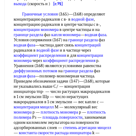
выхода
(скорость и )
[c.91]
Граничные условия
(3.65)—(3.68) определяют
концентрацию радикалов с в- в
водной фазе
,
концентрацию радикалов в центре частицы с в-,
концентрации мономера
в центре частицы и на
границе раздела
фаз
капля мономера
—
водная фаза
.
Условия сопряжения (3.67) на
границе раздела
фаз
водная фаза
—частица дают связь
концентраций
радикалов в
водной фазе
и в частице через
коэффициент распределения
и для
концентрации
мономера
через
коэффициент распределения
р.
Уравнения (3.68) являются условиями равенства
диффузионных потоков
на
границе раздела
фаз
водная фаза
—полимер-мономерная частица.
Приведем обозначения задачи (3.47)—(3.68), которые
не указывались выше С/ — концентрация
инициатора тпр- — число растущих макрорадикалов
в 1 см эмульсии Шр — число нерастущих
макрорадикалов в 1 см эмульсии — вес капли с —
концентрация мицелл
М — молекулярный вес
мономера
р —
плотность мономера
р —
плотность
полимера
Рз —
площадь поверхности
, занимаемая
одним киломолем эмульгатора на поверхности
адсорбированных слоев —
степень агрегации мицелл
—
константа скорости распада инициатора
k —