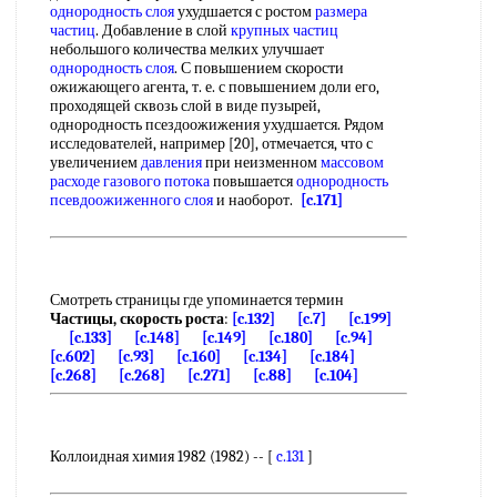
однородность слоя
ухудшается с ростом
размера
частиц
. Добавление в слой
крупных частиц
небольшого количества мелких улучшает
однородность слоя
. С повышением скорости
ожижающего агента, т. е. с повышением доли его,
проходящей сквозь слой в виде пузырей,
однородность псездоожижения ухудшается. Рядом
исследователей, например [20], отмечается, что с
увеличением
давления
при неизменном
массовом
расходе
газового потока
повышается
однородность
псевдоожиженного слоя
и наоборот.
[c.171]
Смотреть страницы где упоминается термин
Частицы, скорость роста
:
[c.132]
[c.7]
[c.199]
[c.133]
[c.148]
[c.149]
[c.180]
[c.94]
[c.602]
[c.93]
[c.160]
[c.134]
[c.184]
[c.268]
[c.268]
[c.271]
[c.88]
[c.104]
Коллоидная химия 1982 (1982) -- [
c.131
]