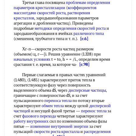
Третья глава посвящена
проблемам определения
параметров кристаллизации
(
коэффициентов
массоотдачи
скоростей роста
,
растворения
кристаллов
, зародышеобразования параметров
агрегации и дробления частиц). Приведены
подробные
методики определения скоростей
роста
и
зародышеобразования в ячейках
различного типа
(смешения, трубчатого типа и т. п.).
[c.6]
Хг-п—скорости роста частиц размером
(объемом) ц, г—[i. Решив уравнение (1.328) при
начальных условиях
t = to, h = = /i., определим время
срастания т. е. время, за которое ча-
[c.98]
Первые слагаемые в правых частях уравнений
(1.480), (1.485) характеризуют приток тепла в
соответствующую фазу через поверхность
выделенного объема dS, через
дисперсные частицы
,
граничащие с поверхностью dS, и за счет
пульсационного
переноса тепла
по потоку вторые
характеризуют
обмен тепла
между целой
дисперсной
частицей
и несущей фазой третьи —
перенос тепла
за
счет
фазового перехода
четвертые характеризуют
работу внутренних
сил по изменению объема фазы
пятые —
изменение внутренней энергии
за счет
пульсаций
скорости роста кристалла
и
распределения