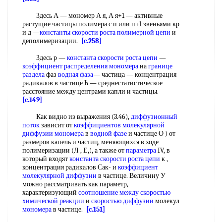
Здесь А — мономер А я, А я+1 — активные
растущие частицы полимера с п или п+1 звеньями кр
и д —
константы скорости роста
полимерной цепи
и
деполимеризации.
[c.258]
Здесь р —
константа скорости роста цепи
—
коэффициент распределения мономера
на
границе
раздела
фаз
водная фаза
— частица — концентрация
радикалов в частице Ь — среднестатистическое
расстояние между центрами капли и частицы.
[c.149]
Как видно из выражения (3.46),
диффузионный
поток
зависит от
коэффициентов молекулярной
диффузии
мономера
в
водной фазе
и частице О ) от
размеров капель и частиц, меняющихся в ходе
полимеризации (Л , Е,), а также от
параметра
IV, в
который входят
константа скорости роста цепи
к ,
концентрация радикалов Сак- и
коэффициент
молекулярной диффузии
в частице. Величину У
можно рассматривать как параметр,
характеризующий
соотношение между
скоростью
химической реакции
и
скоростью диффузии
молекул
мономера
в частице.
[c.151]