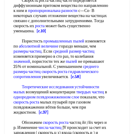
Скорость роста частиц часто определяется
диффузионным притоком вещества по направлению
к ним и
пропорциональна разности
с—Со- В
некоторых случаях отложение вещества на частицах
связано с дополнительными затруднениями. Тогда
скорость их
роста
может быть существенно
уменьшена.
[c.10]
Пористость
промышленных пылей
изменяется
по
абсолютной величине
гораздо меньше, чем
размеры частиц
. Если
средний размер частиц
изменяется примерно в сто раз, то колебания
значений
, пористости тех же
пылей
не превышают
25% от номинальной. С уменьшением
среднего
размера частиц
скорость роста
гидравлического
сопротивления
увеличивается.
[c.58]
Теоретические исследования
устойчивости
малых
возмущений концентрации
твердых частиц
в
однородном псевдоожиженном слое
показали, что
скорость роста
малых пузырей при газовом
псевдовжажении вбтнв больше, чем при
жидкостном.
[c.37]
Обозначим
скорость роста
частлц йг/йх через и
р. Изменение
числа частиц
JV происходит за счет их
зарождения ( скорость ц з) входа (скорость и ) и