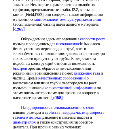
значение. Некоторые характеристики подобных
графиков, представленные в табл. 12.2, взяты из
книги [Field,1982] они содержат также информацию
о значениях
минимальной температуры зажигания
(воспламенения) частиц пыли данного материала.
[c.265]
Обсуждаемые здесь исследования
скорости роста
пузыря проводились для
псевдоожиже
1п1ых слоев
без внутренних перегородок и труб, хотя в
теплообмепных приложениях довольно часто внутри
таких слоев присутствуют трубы. К недостаткам
подобных конструкций относятся возможность
быстрой
эрозии, образование отложений или
ржавчины и возникновение помех
движению газа
и
частиц. Кроме
качественных соображений
о
возможном влиянии труб и перегородок на рост
пузырей, никакой
количественной информации
по
этому очень интересному для практики вопросу в
настоящее время нет.
[c.158]
На
однородность псевдоожиженного слоя
влияют размеры и
свойства твердых частиц
,
скорость
газового потока
, давление в системе, высота и
диаметр слоя
, а также конструкция газораспре-
делителя. При прочих равных условиях