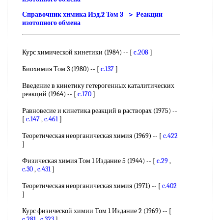
Справочник химика Изд.2 Том 3 -> Реакции
изотопного обмена
Курс химической кинетики (1984) -- [
c.208
]
Биохимия Том 3 (1980) -- [
c.137
]
Введение в кинетику гетерогенных каталитических
реакций (1964) -- [
c.170
]
Равновесие и кинетика реакций в растворах (1975) --
[
c.147
,
c.461
]
Теоретическая неорганическая химия (1969) -- [
c.422
]
Физическая химия Том 1 Издание 5 (1944) -- [
c.29
,
c.30
,
c.431
]
Теоретическая неорганическая химия (1971) -- [
c.402
]
Курс физической химии Том 1 Издание 2 (1969) -- [
c.281
,
c.323
]