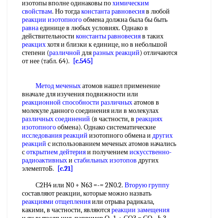
изотопы вполне одинаковы по
химическим
свойствам
. Но тогда
константа равновесия
в любой
реакции изотопного
обмена должна была бы быть
равна
единице в любых условиях. Однако в
действительности
константы равновесия
в таких
реакцих
хотя и близки к единице, но в небольшой
степени (
различной
для
разных реакций
) отличаются
от нее (табл. 64).
[c.545]
Метод меченых
атомов нашел применение
вначале для изучения подвижности или
реакционной способности различных
атомов в
молекуле данного соединения или в молекулах
различных соединений
(в частности, в
реакциях
изотопного
обмена). Однако систематические
исследования реакций
изотопного обмена и
других
реакций
с использованием меченых атомов начались
с
открытием дейтерия
и получением
искусственно-
радиоактивных
и
стабильных изотопов
других
элемептоБ.
[c.21]
С2Н4 или N0 + N63 =-= 2N0.2.
Вторую группу
составляют реакции, которые можно назвать
реакциями отщепления
или отрыва радикала,
какими, в частности, являются
реакции замещения