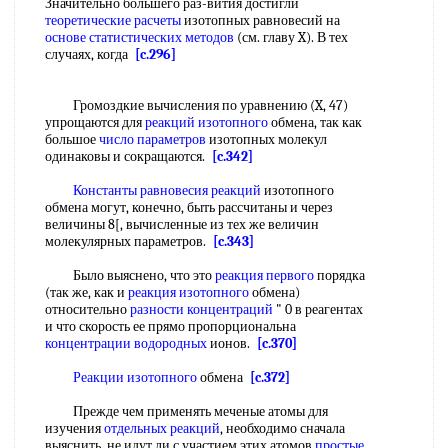
Значительно большего раз-вития достигли
теоретические расчеты
изотопных равновесий на
основе статистических методов
(см. главу X). В тех
случаях, когда
[c.296]
Громоздкие вычисления по уравнению (X, 47)
упрощаются для
реакций изотопного
обмена, так как
большое
число параметров
изотопных молекул
одинаковы и сокращаются.
[c.342]
Константы равновесия реакций
изотопного
обмена могут, конечно, быть рассчитаны и через
величины 8[, вычисленные из тех же величин
молекулярных параметров.
[c.343]
Было выяснено, что это
реакция первого
порядка
(так же, как и
реакция изотопного
обмена)
относительно
разности концентраций
" 0 в реагентах
и что скорость ее прямо пропорциональна
концентрации водородных
ионов.
[c.370]
Реакции изотопного
обмена
[c.372]
Прежде чем применять меченые атомы для
изучения
отдельных реакций
, необходимо сначала
выяснить, не идут ли с участием этих атомов
простые