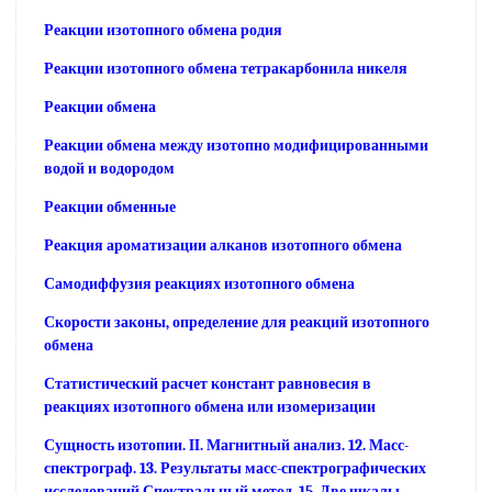
Реакции изотопного обмена родия
Реакции изотопного обмена тетракарбонила никеля
Реакции обмена
Реакции обмена между изотопно модифицированными
водой и водородом
Реакции обменные
Реакция ароматизации алканов изотопного обмена
Самодиффузия реакциях изотопного обмена
Скорости законы, определение для реакций изотопного
обмена
Статистический расчет констант равновесия в
реакциях изотопного обмена или изомеризации
Сущность изотопии. II. Магнитный анализ. 12. Масс-
спектрограф. 13. Результаты масс-спектрографических
исследований Спектральный метод. 15. Две шкалы