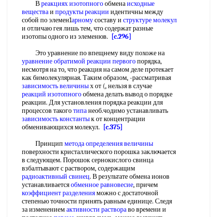
В
реакциях изотопного
обмена
исходные
вещества
и
продукты реакции
идентичны между
собой по элемен1
арному
составу и
структуре молекул
и отличаю гея лишь тем, что содержат разные
изотопы одного из элеменюв.
[c.296]
Это уравнение по впещнему виду похоже на
уравнение обратимой
реакции первого
порядка,
несмотря на то, что реакция на самом деле протекает
как бимолекулярная. Таким образом, -рассматривая
зависимость величины
х от (, нельзя в случае
реакций изотопного
обмена делать вывод о порядке
реакции. Для установления порядка реакции для
процессов такого
типа
необ.чодимо устанавливать
зависимость константы
к от концентрации
обменивающихся молекул.
[c.375]
Принцип
метода определения величины
поверхности кристаллического порошка заключается
в следующем. Порошок сернокислого свинца
взбалтывают с раствором, содержащим
радиоактивный свинец
. В результате обмена ионов
устанавливается
обменное равновесие
, причем
коэффициент разделения
можно с достаточной
степенью точности принять равным единице. Следя
за изменением
активности раствора
во времени и