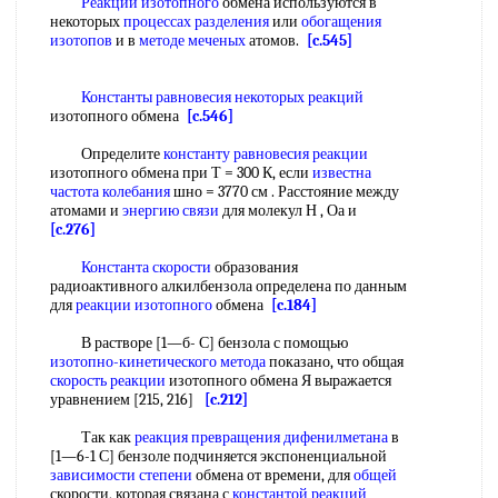
Реакции изотопного
обмена используются в
некоторых
процессах разделения
или
обогащения
изотопов
и в
методе меченых
атомов.
[c.545]
Константы равновесия некоторых реакций
изотопного обмена
[c.546]
Определите
константу равновесия реакции
изотопного обмена при Т = 300 К, если
известна
частота колебания
шно = 3770 см . Расстояние между
атомами и
энергию связи
для молекул Н , Оа и
[c.276]
Константа скорости
образования
радиоактивного алкилбензола определена по данным
для
реакции изотопного
обмена
[c.184]
В растворе [1—б- С] бензола с помощью
изотопно-кинетического метода
показано, что общая
скорость реакции
изотопного обмена Я выражается
уравнением [215, 216]
[c.212]
Так как
реакция превращения
дифенилметана
в
[1—6-1 С] бензоле подчиняется экспоненциальной
зависимости степени
обмена от времени, для
общей
скорости, которая связана с
константой реакций