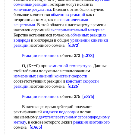
обменные реакции
, которые могут исказить
конечные результаты
. В связи с этим было изучено
большое количество
обменных реакций
как с
неорганическими, так и с
органическими
веществами
. В этой области к настоящему времени
накоплен огромный
экспериментальный материал
.
Коротко остановимся только на
обменных реакциях
водорода
и кислорода и общем
уравнении кинетики
реакций
изотопного обмена.
[c.372]
Реакции изотопного
обмена 373
[c.373]
О, (Х==0) при
комнатной температуре
. Данные
этой таблицы получены с использованием
измеренных значений
констант скорости
соответствующих реакций и
констант скорости
реакций
изотопного обмена.
[c.126]
Реакции изотопного
обмена 375
[c.375]
В настоящее время дейтерий получают
ректификацией
жидкого водорода
и по так
называемому
двухтемпературному
сероводородному
методу
, в основе которого лежит
реакция изотопного
обмена
[c.465]