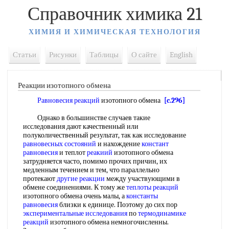
Справочник химика 21
ХИМИЯ И ХИМИЧЕСКАЯ ТЕХНОЛОГИЯ
Статьи
Рисунки
Таблицы
О сайте
English
Реакции изотопного обмена
Равновесия реакций
изотопного обмена
[c.296]
Однако в большинстве случаев такие
исследования дают качественный или
полуколичественный результат, так как исследование
равновесных состояний
и нахождение
констант
равновесия
и теплот
реакиий
изотопного обмена
затрудняется часто, помимо прочих причин, их
медленным течением и тем, что параллельно
протекают
другие реакции
между участвующими в
обмене соединениями. К тому же
теплоты реакций
изотопного обмена очень малы, а
константы
равновесия
близки к единице. Поэтому до сих пор
экспериментальные исследования
по
термодинамике
реакций
изотопного обмена немногочисленны.