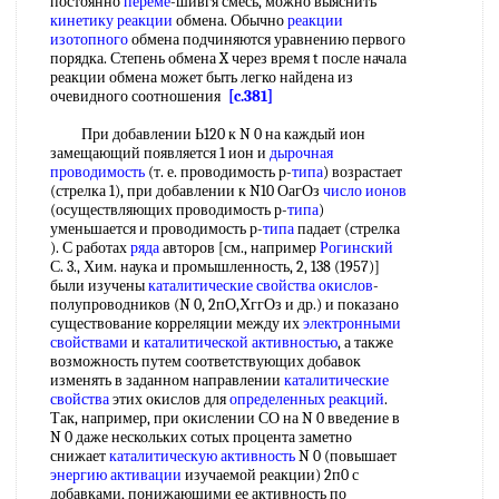
постоянно
переме
-шивгя смесь, можно выяснить
кинетику реакции
обмена. Обычно
реакции
изотопного
обмена подчиняются уравнению первого
порядка. Степень обмена X через время t после начала
реакции обмена может быть легко найдена из
очевидного соотношения
[c.381]
При добавлении Ь120 к N 0 на каждый ион
замещающий появляется 1 ион и
дырочная
проводимость
(т. е. проводимость р-
типа
) возрастает
(стрелка 1), при добавлении к N10 ОагОз
число ионов
(осуществляющих проводимость р-
типа
)
уменьшается и проводимость р-
типа
падает (стрелка
). С работах
ряда
авторов [см., например
Рогинский
С. 3., Хим. наука и промышленность, 2, 138 (1957)]
были изучены
каталитические свойства окислов
-
полупроводников (N 0, 2пО,ХггОз и др.) и показано
существование корреляции между их
электронными
свойствами
и
каталитической активностью
, а также
возможность путем соответствующих добавок
изменять в заданном направлении
каталитические
свойства
этих окислов для
определенных реакций
.
Так, например, при окислении СО на N 0 введение в
N 0 даже нескольких сотых процента заметно
снижает
каталитическую активность
N 0 (повышает
энергию активации
изучаемой реакции) 2п0 с
добавками, понижающими ее активность по