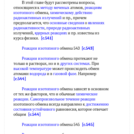
В этой главе будут рассмотрены вопросы,
относящиеся к
методу меченых
атомов,
реакциям
изотопного
обмена,
химическому действию
радиоактивных излучений
и пр., причем
предполагается, что
основные сведения
о
явлениях
радиоактивности
,
природе радиоактивных
излучений,
ядерных реакциях
и пр. известны из
курса физики.
[c.541]
Реакции изотопного
обмена 543
[c.543]
Реакции изотопного
обмена протекают не
только в растворах, но и в
других системах
. При
высокой температуре
может происходить обмен
атомами
водорода
и в
газовой фазе
. Например
[c.544]
Реакции изотопного
обмена зависят в основном
от тех же факторов, что и обычные
химические
реакции
.
Самопроизвольное течение реакции
изотопного обмена всегда направлено к
достижению
состояния устойчивого
равновесия, которое отвечает
общим
[c.544]
Реакции изотопного
обмена 545
[c.545]