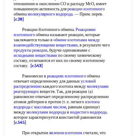
отношению к окислению СО и распаду МгО, имеет
повышенную активность для
реакции изотопного
обмена
молекулярного водорода
. — Прим. перев.
[c.28]
Реакции йзотопного обмена.
Реакциями
изотопного
обмена называют реакции, которые
заключаются только в
обмене изотопами
между
взаимодействующими веществами
, в результате чего
продукты реакции
, будучи одинаковыми с
исходными веществами
по своему химическому
составу, отличаются от них по своему изотопному
составу.
[c.543]
Равновесие в
реакциях изотопного
обмена
отвечает определенному для данных
условий
распределению
каждого изотопа между
молекулами
реагирующих
веществ. Так, для реакции (а)
равновесие отвечает определенному распределению
атомов дейтерия и протия (т. е. легкого
изотопа
водорода
с
массовым числом
, равным единице)
между
молекулами водорода
и
иодистого водорода
,
которое характеризуется константой равновесия
[c.545]
При открытии
явления изотопии
считали, что