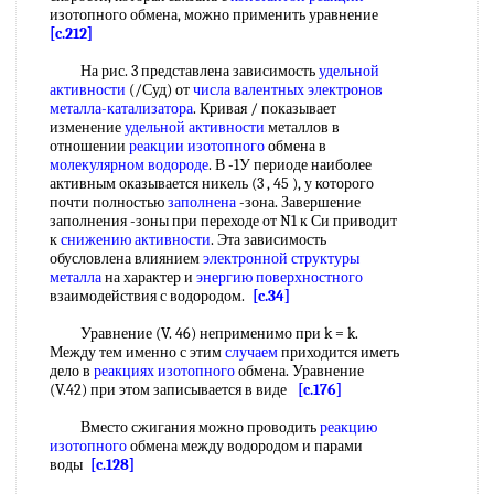
изотопного обмена, можно применить уравнение
[c.212]
На рис. 3 представлена зависимость
удельной
активности
(/Суд) от
числа валентных электронов
металла-катализатора
. Кривая / показывает
изменение
удельной активности
металлов в
отношении
реакции изотопного
обмена в
молекулярном водороде
. В -1У периоде наиболее
активным оказывается никель (3 , 45 ), у которого
почти полностью
заполнена
-зона. Завершение
заполнения -зоны при переходе от N1 к Си приводит
к
снижению активности
. Эта зависимость
обусловлена влиянием
электронной структуры
металла
на характер и
энергию поверхностного
взаимодействия с водородом.
[c.34]
Уравнение (V. 46) неприменимо при k = k.
Между тем именно с этим
случаем
приходится иметь
дело в
реакциях изотопного
обмена. Уравнение
(V.42) при этом записывается в виде
[c.176]
Вместо сжигания можно проводить
реакцию
изотопного
обмена между водородом и парами
воды
[c.128]