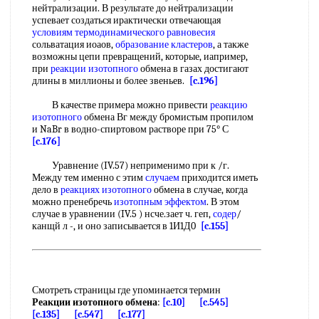
нейтрализации. В результате до нейтрализации
успевает создаться ирактически отвечающая
условиям термодинамического равновесия
сольватация иоаов,
образование кластеров
, а также
возможны цепи превращений, которые, иапример,
при
реакции изотопного
обмена в газах достигают
длины в миллионы и более звеньев.
[c.196]
В качестве примера можно привести
реакцию
изотопного
обмена Вг между бромистым пропилом
и NaBr в водно-спиртовом растворе при 75° С
[c.176]
Уравнение (IV.57) неприменимо при к /г.
Между тем именно с этим
случаем
приходится иметь
дело в
реакциях изотопного
обмена в случае, когда
можно пренебречь
изотопным эффектом
. В этом
случае в уравнении (IV.5 ) нсче.зает ч. геп,
содер
/
канщй л -, и оно записывается в 1И1Д0
[c.155]
Смотреть страницы где упоминается термин
Реакции изотопного обмена
:
[c.10]
[c.545]
[c.135]
[c.547]
[c.177]