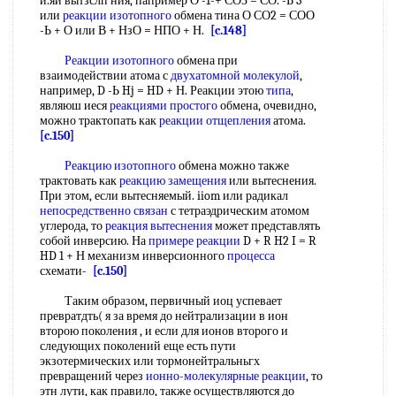
и.яи вытзслп ния, папример О -1-+ СОЗ = СО. -Ь 3
или
реакции изотопного
обмена тина О СО2 = СОО
-Ь + О или В + НзО = НПО + Н.
[c.148]
Реакции изотопного
обмена при
взаимодействии атома с
двухатомной молекулой
,
например, D -Ь Hj = HD + Н. Реакции этою
типа
,
являюш иеся
реакциями простого
обмена, очевидно,
можно трактопать как
реакции отщепления
атома.
[c.150]
Реакцию изотопного
обмена можно также
трактовать как
реакцию замещения
или вытеснения.
При этом, если вытесняемый. iiom или радикал
непосредственно связан
с тетраэдрическим атомом
углерода, то
реакция вытеснения
может представлять
собой инверсию. На
примере реакции
D + R H2 I = R
HD 1 + Н механизм инверсионного
процесса
схемати-
[c.150]
Таким образом, первичный иоц успевает
превратдть( я за время до нейтрализации в ион
второю поколения , и если для ионов второго и
следующих поколений еще есть пути
экзотермических или тормонейтральньгх
превращений через
ионно-молекулярные реакции
, то
этн лути, как правило, также осуществляются до