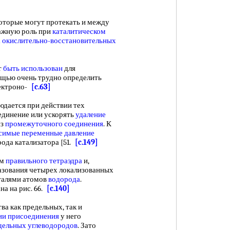
которые могут протекать и между
важную роль при
каталитическом
х
окислительно-восстановительных
т
быть использован
для
ощью очень трудно определить
лектроно-
[c.63]
дается при действии тех
единение или ускорять
удаление
из
промежуточного соединения
. К
симые переменные
давление
рода катализатора [51.
[c.149]
ам
правильного тетраэдра
и,
азования четырех локализованных
талями атомов
водорода
.
на на рис. 66.
[c.140]
 как предельных, так и
ии присоединения
у него
дельных углеводородов
. Зато