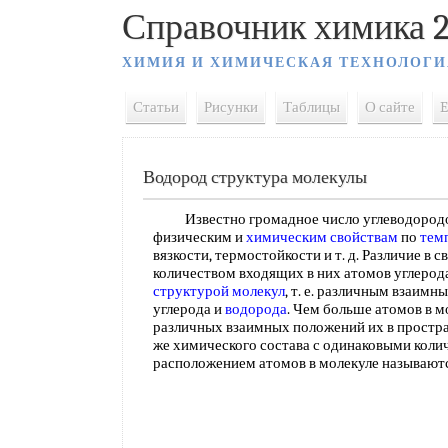
Справочник химика 2
ХИМИЯ И ХИМИЧЕСКАЯ ТЕХНОЛОГИ
Статьи
Рисунки
Таблицы
О сайте
E
Водород структура молекулы
Известно громадное число углеводородов,
физическим и
химическим свойствам
по
тем
вязкости, термостойкости и т. д. Различие в 
количеством входящих в них атомов углерод
структурой молекул
, т. е. различным взаим
углерода и
водорода
. Чем больше атомов в м
различных взаимных положений их в простра
же химического состава с одинаковыми коли
расположением атомов в молекуле называю