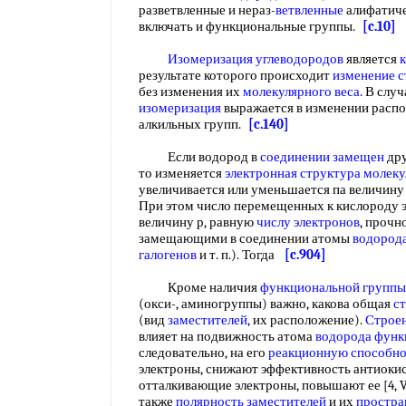
разветвленные и нераз-
ветвленные
алифатиче
включать и функциональные группы.
[c.10]
Изомеризация углеводородов
является
результате которого происходит
изменение 
без изменения их
молекулярного веса
. В слу
изомеризация
выражается в изменении расп
алкильных групп.
[c.140]
Если водород в
соединении замещен
дру
то изменяется
электронная структура молек
увеличивается или уменьшается па величину 
При этом число перемещенных к кислороду 
величину р, равную
числу электронов
, прочн
замещающими в соединении атомы
водород
галогенов
и т. п.). Тогда
[c.904]
Кроме наличия
функциональной группы
(окси-, аминогруппы) важно, какова общая
с
(вид
заместителей
, их расположение).
Строе
влияет на подвижность атома
водорода
функ
следовательно, на его
реакционную способно
электроны, снижают эффективность антиокисл
отталкивающие электроны, повышают ее [4, V. 1
также
полярность заместителей
и их
простра