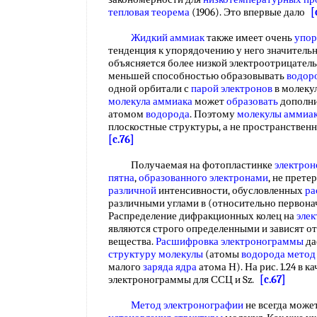
тепловая теорема
(1906). Это впервые дало
[
Жидкий аммиак
также имеет очень
упор
тенденция к упорядочению у него значительно
объясняется более низкой электроотрицате
меньшей способностью образовывать
водор
одной орбитали с
парой электронов
в молекул
молекула аммиака
может
образовать
дополн
атомом
водорода
. Поэтому
молекулы аммиа
плоскостные структуры, а не пространствен
[c.76]
Получаемая на фотопластинке
электро
пятна
,
образованного электронами
, не прете
различной
интенсивности, обусловленных
ра
различными углами в (относительно первон
Распределение дифракционных колец на
эле
являются строго определенными и зависят о
вещества.
Расшифровка электронограммы
да
структуру молекулы
(атомы
водорода
метод
малого
заряда ядра
атома Н). На рис. 1.24 в 
электронограммы для ССЦ и Sz.
[c.67]
Метод электронографии
не всегда може