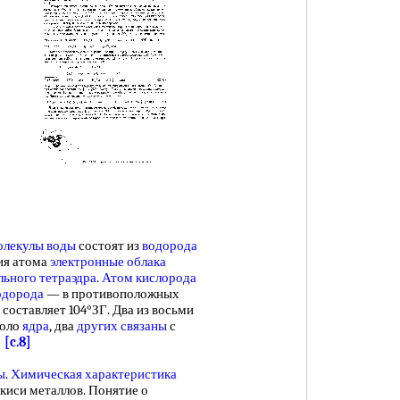
лекулы воды
состоят из
водорода
ия атома
электронные облака
льного тетраэдра
.
Атом кислорода
одорода
— в противоположных
 составляет 104°ЗГ. Два из восьми
коло
ядра
, два
других связаны
с
ы
[c.8]
ы
.
Химическая характеристика
екиси металлов. Понятие о