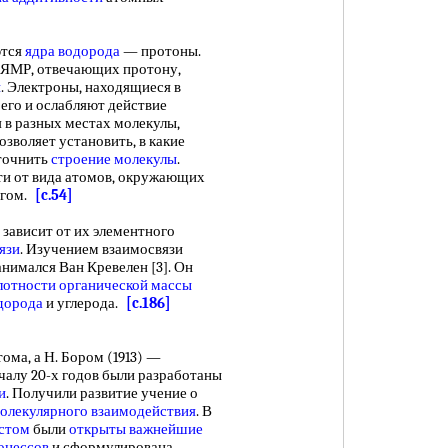
тся
ядра
водорода
— протоны.
е ЯМР, отвечающих протону,
ы
. Электроны, находящиеся в
его и ослабляют действие
я в разных местах молекулы,
зволяет установить, в какие
уточнить
строение молекулы
.
ти от вида атомов, окружающих
игом.
[c.54]
зависит от их элементного
язи
. Изучением взаимосвязи
нимался Ван Кревелен [3]. Он
лотности
органической массы
дорода
и углерода.
[c.186]
ома, а Н. Бором (1913) —
ачалу 20-х годов были разработаны
и
. Получили развитие учение о
олекулярного взаимодействия
. В
стом
были
открыты важнейшие
оцессов
и сформулирована