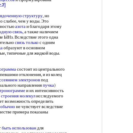
c.7]
ядоченную структуру
, но
 слабее, чем у воды. Это
льностью
азота
и благодаря этому
одную связь
, а также наличием
е ЫНз. Вследствие этого одна
ительно
связь только
с одним
ка
образуют в основном
ные, типичные для жидкой воды.
нограмма
состоит из центрального
рпевшими отклонения, и из колец
ссеянием электронов
под
ачального направления
пучка
)
ктронограмме
и их интенсивность
т
строения молекул
исследуемого
ет возможность определить
 обычно
не чувствует вследствие
качестве примера показаны
т
быть использован
для