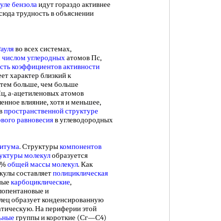
уле бензола
идут гораздо активнее
тсюда трудность в объяснении
Рауля
во всех системах,
м
числом углеродных
атомов Пс,
сть коэффициентов активности
еет характер близкий к
тем больше, чем больше
Пц, а-ацетиленовых атомов
енное влияние, хотя и меньшее,
 в
пространственной структуре
вого равновесия
в углеводородных
битума
. Структуры
компонентов
уктуры молекул
образуется
0%
общей
массы молекул
. Как
кулы составляет
полициклическая
нные
карбоциклические
,
лопентановые и
олец образует конденсированную
атическую. На периферии этой
ьные
группы и короткие (Сг—С4)