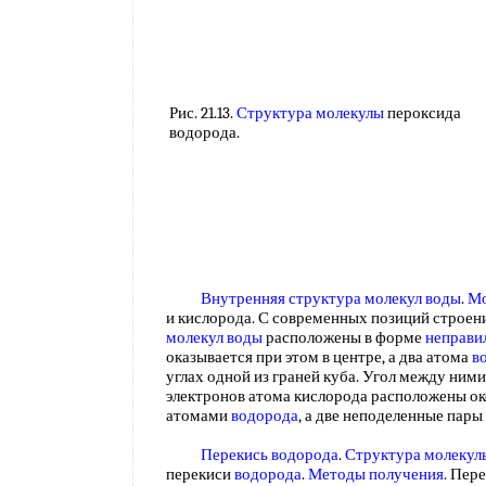
Рис. 21.13.
Структура молекулы
пероксида
водорода.
Внутренняя структура молекул воды
.
Мо
и кислорода. С современных позиций строен
молекул воды
расположены в форме
неправи
оказывается при этом в центре, а два атома
в
углах одной из граней куба. Угол между ними
электронов атома кислорода расположены о
атомами
водорода
, а две неподеленные пар
Перекись водорода
.
Структура молекул
перекиси
водорода
.
Методы получения
. Пер