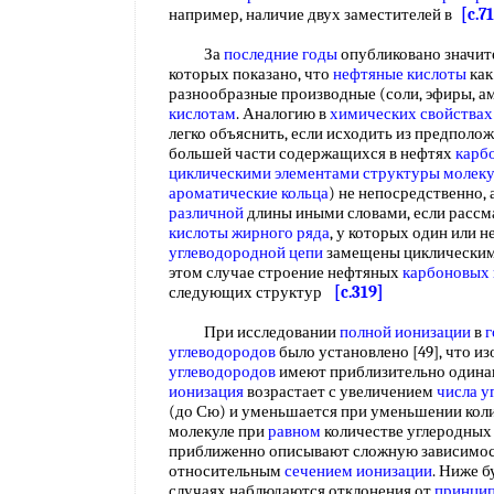
например, наличие двух заместителей в
[c.71
За
последние годы
опубликовано значите
которых показано, что
нефтяные кислоты
ка
разнообразные производные (соли, эфиры, ам
кислотам
. Аналогию в
химических свойствах
легко объяснить, если исходить из предполо
большей части содержащихся в нефтях
карб
циклическими элементами
структуры молек
ароматические кольца
) не непосредственно,
различной
длины иными словами, если расс
кислоты жирного ряда
, у которых один или 
углеводородной цепи
замещены циклическим
этом случае строение нефтяных
карбоновых 
следующих структур
[c.319]
При исследовании
полной ионизации
в
г
углеводородов
было установлено [49], что и
углеводородов
имеют приблизительно один
ионизация
возрастает с увеличением
числа у
(до Сю) и уменьшается при уменьшении кол
молекуле при
равном
количестве углеродных 
приближенно описывают сложную зависимо
относительным
сечением ионизации
. Ниже б
случаях наблюдаются отклонения от
принцип