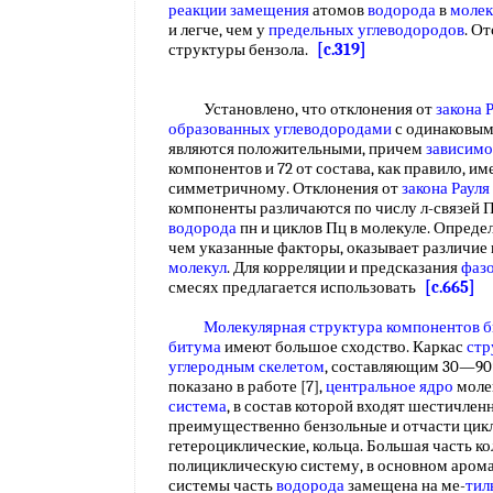
реакции замещения
атомов
водорода
в
молек
и легче, чем у
предельных углеводородов
. О
структуры бензола.
[c.319]
Установлено, что отклонения от
закона 
образованных углеводородами
с одинаковы
являются положительными, причем
зависимо
компонентов и 72 от состава, как правило, им
симметричному. Отклонения от
закона Рауля
компоненты различаются по числу л-связей 
водорода
пн и циклов Пц в молекуле. Определ
чем указанные факторы, оказывает различие
молекул
. Для корреляции и предсказания
фазо
смесях предлагается использовать
[c.665]
Молекулярная структура
компонентов 
битума
имеют большое сходство. Каркас
стр
углеродным скелетом
, составляющим 30—9
показано в работе [7],
центральное ядро
моле
система
, в состав которой входят шестичле
преимущественно бензольные и отчасти цик
гетероциклические, кольца. Большая часть к
полициклическую систему, в основном аром
системы часть
водорода
замещена на ме-
тил