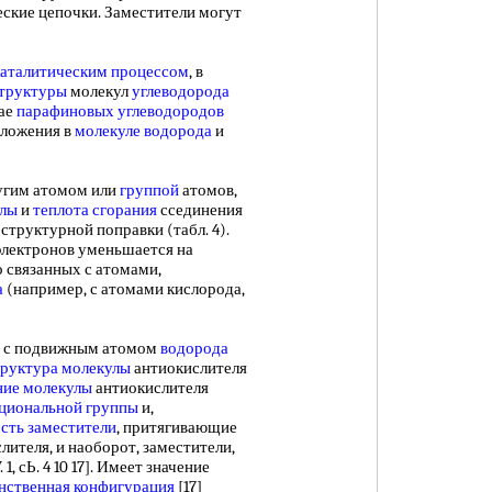
ские цепочки. Заместители могут
каталитическим процессом
, в
структуры
молекул
углеводорода
чае
парафиновых углеводородов
оложения в
молекуле водорода
и
гим атомом или
группой
атомов,
улы
и
теплота сгорания
ссединения
структурной поправки (табл. 4).
электронов уменьшается на
о связанных с атомами,
а
(например, с атомами кислорода,
с подвижным атомом
водорода
труктура молекулы
антиокислителя
ние молекулы
антиокислителя
циональной группы
и,
сть заместители
, притягивающие
ителя, и наоборот, заместители,
, сЬ. 4 10 17]. Имеет значение
нственная конфигурация
[17]