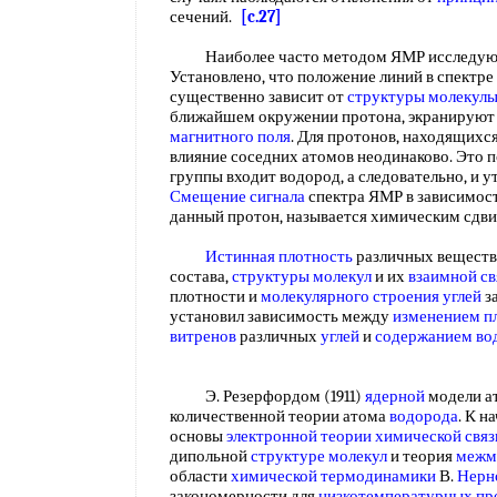
сечений.
[c.27]
Наиболее часто методом ЯМР исследую
Установлено, что положение линий в спектр
существенно зависит от
структуры молекул
ближайшем окружении протона, экранируют 
магнитного поля
. Для протонов, находящихс
влияние соседних атомов неодинаково. Это по
группы входит водород, а следовательно, и 
Смещение сигнала
спектра ЯМР в зависимос
данный протон, называется химическим сдв
Истинная плотность
различных веществ 
состава,
структуры молекул
и их
взаимной св
плотности и
молекулярного строения
углей
за
установил зависимость между
изменением п
витренов
различных
углей
и
содержанием во
Э. Резерфордом (1911)
ядерной
модели ат
количественной теории атома
водорода
. К н
основы
электронной теории химической связ
дипольной
структуре молекул
и теория
межм
области
химической термодинамики
В.
Нерн
закономерности для
низкотемпературных пр