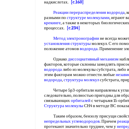
надкислотах.
[c.160]
Реакции перераспределения водорода
, 
разными по
структуре молекулами
, играют 
крекинге
, а также в некоторых биологически
процессах.
[c.234]
Метод электронографии
не всегда може
установления структуры
молекул. С его пом
положение атомов
водорода
. Применение э
Однако
диссоциативный механизм
наблю
факторов, которые склонны замедлять присо
водорода
либо из молекулы субстрата, либо 
этим факторам можно отнести любые
незави
водорода
,
структура молекул
субстрата, при
Четыре 5рЗ-орбитали направлены к угл
следовательно, полностью пригодны для обр
связывающих
орбиталей
с четырьмя 15-орби
Структура молекулы
СН4 в методе ВС показа
Таким образом, бензолу присущи свойства
непредельных углеводородов
. Причем
реакц
протекают значительно труднее, чем у
непре