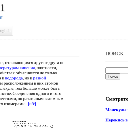
1
Я
nglish
ПОИСК
 отличающихся друг от друга по
пературам кипения
, плотности,
свойствах объясняется не только
а и
водорода
, но и
разной
ным расположением в них атомов
олекуле, тем больше может быть
нстве. Соединения одного и того
Смотрите
чествами, но различным взаимным
тся изомерами.
[c.9]
Молекулы 
Перекись в