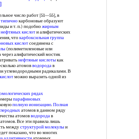
]
льное число работ [51—55], в
к
типично
карбоновые образуют
иды и т. п.) подобно
жирным
нефтяных кислот
и алифатических
жения, что
карбоксильная группа
оновых кислот
соединена с
улы
(полиметиленовые или
 а через алифатический мостик
матривать
нефтяные кислоты
как
несколько атомов
водорода
в
и углеводородными радикалами. В
кислот
можно выразить одной из
омологических рядах
зомеры
парафиновых
аковую
полную ионизацию
.
Полная
глеродных
атомов в данном ряду
ичества атомов
водорода
в
атомов. Все эти правила лишь
сть между
структурой молекулы
и
удет показано, что во многих
а аддитивности
атомных