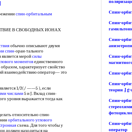
поляризац
]
Спин-орбит
режении
спин-орбитальным
Спин-орбит
гамильтон
ВИЕ В СВОБОДНЫХ ИОНАХ
Спин-орбит
ствия
обычно описывают двумя
анизотропи
ии спин
-ораи-тального
н является мерой
силы
Спин-орбит
глового моментов
единственного
магнитног
 образом, характеризует свойство
щий взаимодействию оператор— это
Спин-орбит
Спин-орбит
яется 1/2(/ ——5 ), если
теории .J g
ыми числами
5 и J. Вклад спин-
ого уровня выражается тогда как
Спин-орбит
стереохими
фотоцикло
ать относительно спин-
ании
орбитального углового
Спин-орби
ктронная
схема. Для того чтобы у
оператор
, он должен находиться на