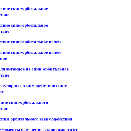
твие спин-орбитальное
ствие
твие спин-орбитальное
ствие
твие спин-орбитальное цепей
твие спин-орбитальное цепей
ьное
ля лигандов на спин-орбитальное
ствие
екулярные взаимодействия спин-
ые
ние спин-орбитального
ствия
спин-орбитального взаимодействия
моменты изменение в зависимости от