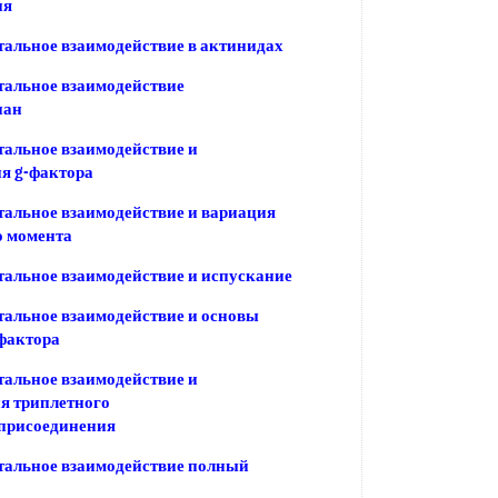
ия
альное взаимодействие в актинидах
альное взаимодействие
иан
альное взаимодействие и
я g-фактора
альное взаимодействие и вариация
о момента
альное взаимодействие и испускание
альное взаимодействие и основы
-фактора
альное взаимодействие и
я триплетного
присоединения
тальное взаимодействие полный