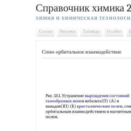
Справочник химика 2
ХИМИЯ И ХИМИЧЕСКАЯ ТЕХНОЛОГИ
Статьи
Рисунки
Таблицы
О сайте
E
Спин-орбитальное взаимодействие
Рис. 13.1. Устранение
вырождения состояний
газообразных ионов
кобальта(П) (А) и
ванадия(1П) (Б)
кристаллическим полем
, сп
орбитальным взаимодействием и магнитны
полем.