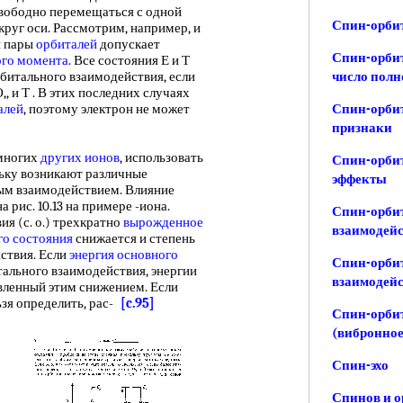
 свободно перемещаться с одной
Спин-орбит
круг оси. Рассмотрим, например, и
й пары
орбиталей
допускает
Спин-орбит
ого момента
. Все состояния Е и Т
битального взаимодействия, если
число полн
,, и Т . В этих последних случаях
алей
, поэтому электрон не может
Спин-орбит
признаки
многих
других ионов
, использовать
Спин-орбит
льку возникают различные
эффекты
ым взаимодействием. Влияние
рис. 10.13 на примере -иона.
Спин-орбит
я (с. о.) трехкратно
вырожденное
взаимодейс
го состояния
снижается и степень
ствия. Если
энергия основного
Спин-орбит
тального взаимодействия, энергии
взаимодей
овленный этим снижением. Если
ьзя определить, рас-
[c.95]
Спин-орбит
(вибронное
Спин-эхо
Спинов и 