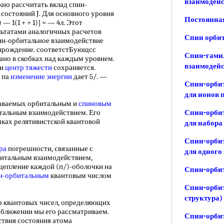
взаимодейс
но рассчитать вклад спин-
 состояний J. Для основного уровня
Постоянная
1) — 1(1 + + 1)] = — 4л. Этот
зультатами аналогичных расчетов
Спин орби
Спин-орбитальное взаимодействие
рождение. соответстБующсс
Спин-гамил
зано в скобках над каждым уровнем.
взаимодей
 и
центр тяжести
сохраняется.
 па
изменение энергии
дает 5/. —
Спин-орби
для ионов 
даваемых орбитальным и
спиновым
итальным взаимодействием. Его
Спин-орби
мках релятивистской квантовой
для набора
Спин-орби
ра
погрешности, связанные с
для одного
итальным взаимодействием,
щепление каждой (п/)-оболочки на
Спин-орби
н-орбитальным
квантовым числом
Спин-орбит
структура)
 квантовых чисел, определяющих
риближении мы его рассматриваем.
Спин-орбит
твия состояния атома