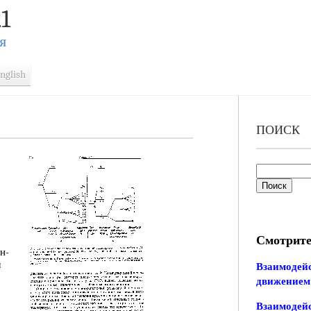
1
Я
nglish
ПОИСК
Смотрите
ин-
м
Взаимодейс
движением
Взаимодейс