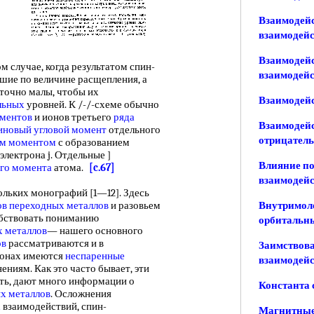
Взаимодейс
взаимодей
Взаимодейс
м случае, когда результатом спин-
взаимодей
шие по величине расщепления, а
точно малы, чтобы их
Взаимодейс
льных
уровней. К /-/-схеме обычно
ементов
и ионов третьего
ряда
Взаимодейс
иновый угловой момент
отдельного
отрицател
ым моментом
с образованием
электрона j. Отдельные ]
Влияние по
ого момента
атома.
[c.67]
взаимодей
ьких монографий [1—12]. Здесь
ов
переходных металлов
и разовьем
Внутримол
обствовать пониманию
орбитальн
х металлов
— нашего основного
ов
рассматриваются и в
Заимствова
 ионах имеются
неспаренные
взаимодей
ениям. Как это часто бывает, эти
ть, дают много информации о
Константа 
х металлов
. Осложнения
х
взаимодействий, спин-
Магнитные 