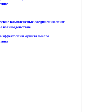
ствие
еские комплексные соединения спин-
е взаимодействие
а эффект спин-орбитального
ствия