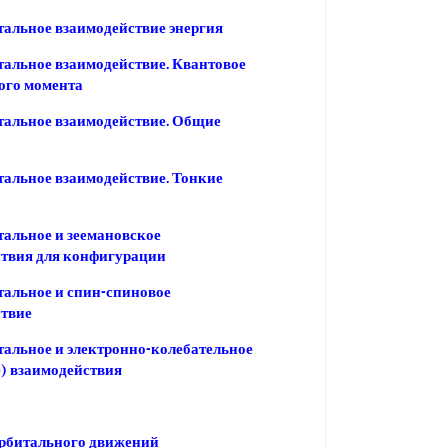
альное взаимодействие энергия
альное взаимодействие. Квантовое
ого момента
альное взаимодействие. Общие
альное взаимодействие. Тонкие
альное и зеемановское
твия для конфигурации
альное и спин-спиновое
ствие
альное и электронно-колебательное
) взаимодействия
орбитального движений