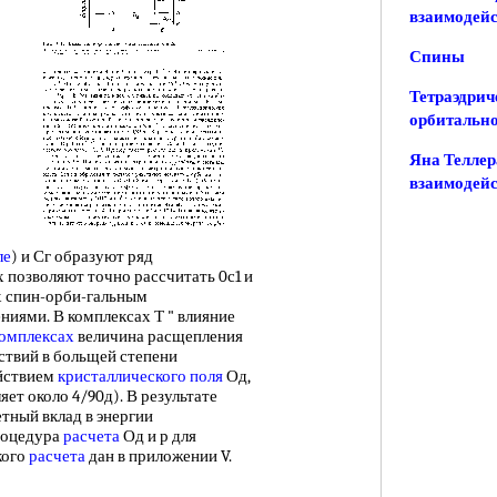
взаимодей
Спины
Тетраэдрич
орбитально
Яна Теллер
взаимодей
ле
) и Сг образуют ряд
х позволяют точно рассчитать 0с1 и
х спин-орби-гальным
ниями. В комплексах Т " влияние
комплексах
величина расщепления
ствий в больщей степени
йствием
кристаллического поля
Од,
яет около 4/90д). В результате
етный вклад в энергии
процедура
расчета
Од и р для
кого
расчета
дан в приложении V.