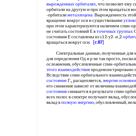
вырожденных орбиталях
, что позволит ему
орбитали на другую и при этом вращаться во
-орбитали
металлоцена
. Вырожденность это
вращение вокруг оси и существование
углов
при этом характеризуются наличием спин-ор
не считать состояний Е в
точечных группах
О
состояния Е составлены из с1 2-у2- и ,2-
орбит
вращаться вокруг оси.
[c.87]
Спектральные данные, полученные для 
для определения Од и р не так просто, поско
осложнения, обусловленные спин-орбитальн
этого взаимодействия
продемонстрировано на 
Вследствие спин-орбитального взаимодействи
состояние
Г,, расщепляется,
энергия основно
его снижения зависит от величины взаимодей
состояния
снижается в результате спин-орби
всех полос в спектре получают вклад, обусл
вклад в
полную энергию
, обусловленный, нел