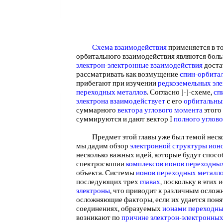
Схема взаимодействия
применяется в то
орбитального взаимодействия являются боль
электрон-электронные взаимодействия
доста
рассматривать как возмущение
спин-орбита
прибегают при изучении
редкоземельных эл
переходных металлов
. Согласно ]-]-схеме,
сп
электрона взаимодействует
с его
орбитальн
суммарного
вектора углового момента
этого 
суммируются и дают вектор I
полного углов
Предмет этой главы уже был темой нескол
мы дадим обзор
электронной структуры ион
несколько важных идей, которые будут спос
спектроскопии
комплексов ионов переходны
объекта. Системы
ионов переходных металл
последующих трех
главах
, поскольку в этих
электроны
, что приводит к различным осложн
осложняющие факторы, если их удается поня
соединениях, образуемых
ионами переходны
возникают по
причине электрон-электронны