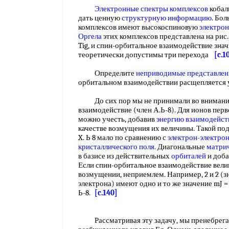
Электронные спектры комплексов
кобал
дать ценную
структурную информацию
. Бо
комплексов имеют высокоспиновую
электро
Оргела
этих комплексов представлена на рис.
Tig, и спин-орбитальное взаимодействие зна
теоретически допустимы три перехода
[c.1
Определите
неприводимые представлен
орбитальном взаимодействии расщепляется у
До сих пор мы не принимали во внимание
взаимодействие (член А.Ь-8). Для ионов пер
можно учесть, добавив
энергию взаимодейст
качестве возмущения их величины. Такой под
X. Ь 8 мало по сравнению с
электрон-электро
кристаллического поля
. Диагональные
матри
в базисе из действительных
орбиталей
и доба
Если спин-орбитальное взаимодействие вели
возмущении, неприемлем. Например, 2 и 2 (з
электрона) имеют одно и то же значение mJ 
Ь-8.
[c.140]
Рассматривая эту задачу, мы пренебрегал