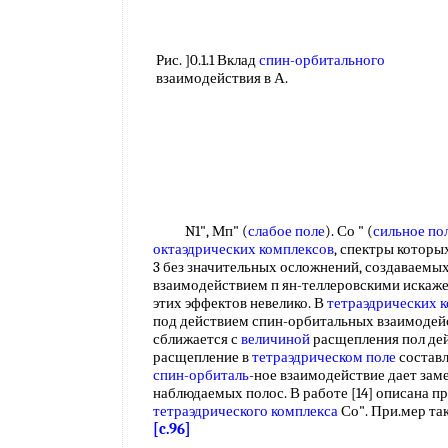
Рис. ]0.1.1 Вклад
спин-орбитального
взаимодействия в А.
N1", Мп" (
слабое поле
). Со " (
сильное по
октаэдрических комплексов
, спектры которы
3 без значительных осложнений, создаваемы
взаимодействием п ян-теллеровскими искаже
этих эффектов невелико. В
тетраэдрических 
под действием спин-орбитальных взаимодей
сближается с
величиной
расщепления пол де
расщепление в
тетраэдрическом поле
составл
спин-орбиталь
-ное взаимодействие дает зам
наблюдаемых полос. В работе [14] описана 
тетраэдрического комплекса
Со". При.мер та
[c.96]