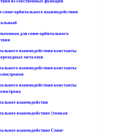
твия из собственных функций
 спин-орбитального взаимодействия
тальный
ьтониан для спин-орбитального
ствия
тального взаимодействия константы
переходных металлов
тального взаимодействия константы
 электронов
тального взаимодействия константы
 электрона
тальное взаимодействи
альное взаимодействие (тонкая
альное взаимодействие Спин-