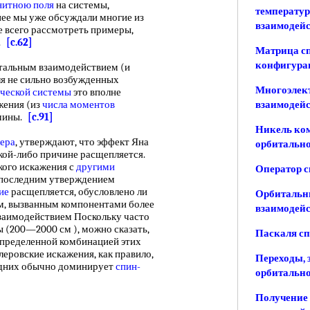
нитною поля
на системы,
температур
анее мы уже обсуждали многие из
взаимодей
ше всего рассмотреть примеры,
в.
[c.62]
Матрица сп
конфигурац
альным взаимодействием (и
ля не сильно возбужденных
Многоэлек
ческой системы
это вполне
жения (из
числа
моментов
взаимодей
ичины.
[c.91]
Никель ком
лера
, утверждают, что эффект Яна
орбитально
акой-либо причине расщепляется.
кого искажения с
другими
Оператор с
с последним утверждением
ие
расщепляется, обусловлено ли
Орбитальн
м, вызванным компонентами более
взаимодейс
взаимодействием Поскольку часто
 (200—2000 см ), можно сказать,
Паскаля сп
определенной комбинацией этих
леровские искажения, как правило,
Переходы, 
ледних обычно доминирует
спин-
орбитально
Получение