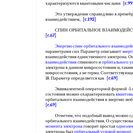
характеризуются квантовыми числами
[c.99
Это утверждение справедливо в пренеб
взаимодействием,
[c.192]
СПИН-ОРБИТАЛЬНОЕ ВЗАИМОДЕЙСТ
[c.67]
Энергию спин-орбитального взаимодей
параметрами сил. Параметр описывает
энерг
взаимодействия единственного электрона. О
взаимодействия
спинового и
орбитального у
электрона в данном микросостоянии и, таким
микросостояния, а не герма. Соответствую
18. Параметр определяется как
[c.69]
Эквивалентной операторной формой -5 явл
состояния можно охарактеризовать
квантов
орбитального взаимодействия в энергию люб
[c.69]
Отметим, что подобный вывод можно сдел
орбитального взаимодействия. О существов
момента электрона
говорит простая
одноэле
электрона был
орбитальный угловой момент