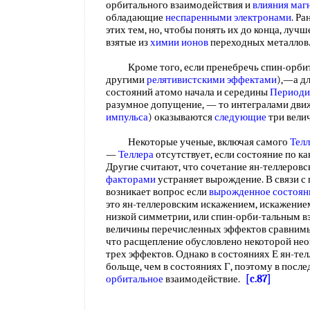
орбитального взаимодействия и
влияния маг
обладающие
неспаренными электронами
. Р
этих тем, но, чтобы понять их до конца, луч
взятые из
химии ионов
переходных металло
Кроме того, если пренебречь спин-орбит
другими
релятивистскими эффектами
),—а д
состояний атомо начала и середины
Периоди
разумное допущение, — то интегралами дви
импульса
) оказываются
следующие
три вел
Некоторые ученые, включая самого
Тел
—
Теллера
отсутствует, если состояние по к
Другие считают, что сочетание ян-теллеровс
факторами
устраняет вырождение. В связи 
возникает вопрос если
вырожденное состоян
это ян-теллеровским искажением, искажение
низкой симметрии, или спин-орби-тальным 
величины перечисленных эффектов сравнимы
что расщепление обусловлено некоторой не
трех эффектов. Однако в состояниях Е ян-тел
больще, чем в состояниях Г, поэтому в пос
орбитальное
взаимодействие.
[c.87]