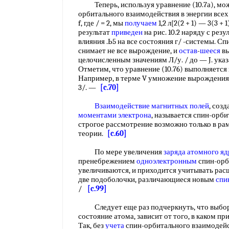
Теперь, используя уравнение (10.7а), мож
орбитального взаимодействия в энергии всех
f, где / = 2, мы
получаем
1,2 л[2(2 + 1) — 3(3 + 
результат
приведен
на рис. 10.2 наряду с ре
влияния .Ь5 на все состояния г/ -системы. 
снимает не все вырождение, и
остав
-
шееся
вы
целочисленным значениям Л/у. / до — J. ука
Отметим, что уравнение (10.76) выполняется
Например, в терме V умножение вырождения
3/. —
[c.70]
Взаимодействие магнитных полей
, соз
моментами электрона
, называется спин-орб
строгое рассмотрение возможно только в ра
теории.
[c.60]
По мере увеличения
заряда атомного яд
пренебрежением
одноэлектронным
спин-орб
увеличиваются, и приходится учитывать рас
две подоболочки, различающиеся новым
спи
/
[c.99]
Следует еще раз подчеркнуть, что выбор
состояние атома, зависит от того, в каком п
Так, без
учета
спин-орбитального взаимодейс