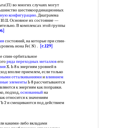
ьта(П) во многих случаях могут
льшинство шестикоординационных
нную конфигурацию
. Диаграмма
 10.11. Основное их состояние —
чительно. В комплексах этой группы
06]
ия
состояний, на которые при спин-
ровень иона Fe( N) .
[c.129]
 спин-орбитальное
вого
ряда
переходных металлов
его
вия
X. Ь 8 к энергиям уровней в
ход вполне приемлем, если только
нными отталкиваниями
и
влиянием
чные элементы
Ь 8 рассчитываются
вляются к энергиям как поправки.
ко, подход,
основанный
на
нак относится к значениям
= Ъ 2 и смещиваются под действием
и какими-либо вкладами