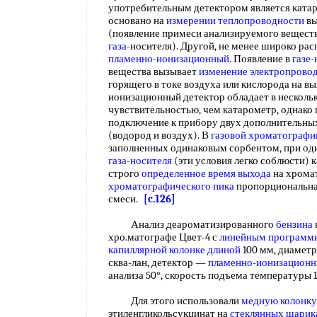
употребительным детектором является катар
основано на
измерении теплопроводности
вы
(появление примеси анализируемого вещест
газа
-носителя). Другой, не менее широко р
пламенно-ионизационный
. Появление в
газе-
вещества вызывает
изменение электропрово
горящего в токе воздуха или кислорода на вы
ионизационный детектор обладает в нескольк
чувствительностью, чем катарометр, однако 
подключение к прибору двух дополнительны
(водород и воздух). В
газовой хроматографи
заполненных одинаковым сорбентом, при од
газа-носителя
(эти условия легко соблюсти) 
строго
определенное время
выхода
на хрома
хроматографического пика
пропорциональна
смеси.
[c.126]
Анализ деароматизированного
бензина
хро.матографе Цвет-4 с
линейным программ
капиллярной колонке длиной
100 мм, диаметр
сква-лан, детектор —
пламенно-ионизацион
анализа 50°, скорость подъема температуры
Для этого использовали
медную колонку
этиленгликольсукцинат на
стеклянных шарик