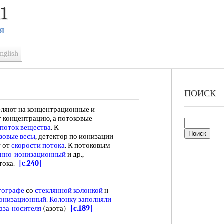
1
Я
nglish
ПОИСК
ляют на концентрационные и
 концентрацию, а потоковые —
поток вещества
. К
азовые весы
, детектор по ионизации
т от
скорости потока
. К потоковым
нно-ионизационный
и др.,
отока.
[c.240]
тографе
со
стеклянной колонкой
н
онизационный
.
Колонку заполняли
аза-носителя
(азота)
[c.189]