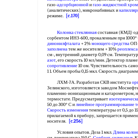
газо-
адсорбционной
и
газо-жидкостной хро
(аналитических), микронабивных и
капилляр
режиме.
[c.170]
Колонка стеклянная
составная (КМД) од
сорбентом ИНЗ-600, прокаленным при 1000° 
динонилфталата
+ 2%
моющего средства
ОП-1
заполнена
тем же носителем + 10%
реоплекса
см-, внутренний диаметр 0,09 см. Температур
азот
, его скорость 10 мл/мин. Детектор пла
сопротивление
10 ом. Чувствительность само
1 1. Объем пробы 0,15 мкл. Скорость диагра
ЛХМ-7А. Разработан СКВ института
ор
Зелинского, изготовляется заводом Моснефт
пламенно-ионизационным и катарометром, 
термостате. Предусматривает
изотермическ
50 до 300° С и
линейное программирование 
Скорость изменения
температуры от 0,5 до 1
прилагаемой к прибору, запрещается примен
носителя.
[c.256]
Условия опытов. Доза 1 мкл.
Длина колон
см, температура 150 С.
Сорбент-силикагель
К