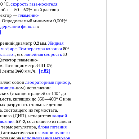
0 °С,
скорость газа-носителя
. Проба — 50—60%-ный раствор
етектор —
пламенно-
. Определяемый минимум 0,001%
одержании фенола
в
]
тренний диаметр 0,2 мм.
Жидкая
ом эфире
.
Температура колонки
80°
ель азот
, его
линейная скорость
10
 Детектор пламенно-
ом. Потенциометр ЭПП-09,
й ленты 1440 мм/ч.
[c.82]
авляет собой
лабораторный прибор
,
ащищен
-ном) исполнении.
ких (с концентрацией от 1 10" до
,еств, кипящих до 350—400° С и не
ых разрушать стальные детали
а, состоящего из термостата,
онного (ДИП), испарителя
жидкой
авления
БУ-2, состоящего из панели
, терморегулятора,
блока питания
) автоматического
самопишущего
сновано на
использовании методов