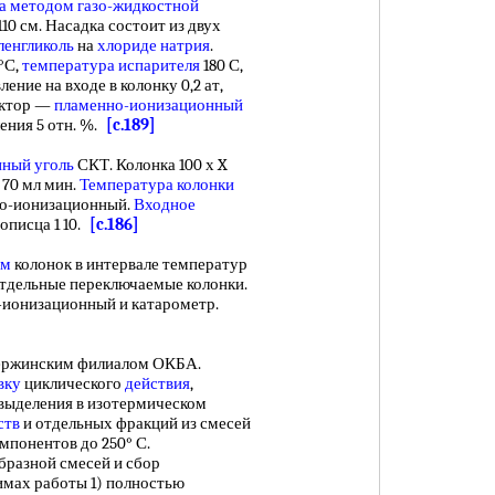
а
методом газо-жидкостной
110 см. Насадка состоит из двух
ленгликоль
на
хлориде натрия
.
°С,
температура испарителя
180 С,
вление на входе в колонку 0,2 ат,
ектор —
пламенно-ионизационный
ения 5 отн. %.
[c.189]
нный уголь
СКТ. Колонка 100 х X
а 70 мл мин.
Температура колонки
нно-ионизационный.
Входное
описца 1 10.
[c.186]
им
колонок в интервале температур
отдельные переключаемые колонки.
о-ионизационный и катарометр.
ержинским филиалом ОКБА.
вку
циклического
действия
,
выделения в изотермическом
ств
и отдельных фракций из смесей
мпонентов до 250° С.
бразной смесей и сбор
мах работы 1) полностью