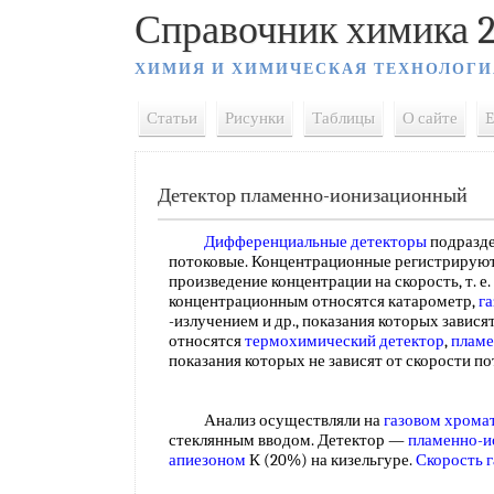
Справочник химика 2
ХИМИЯ И ХИМИЧЕСКАЯ ТЕХНОЛОГИ
Статьи
Рисунки
Таблицы
О сайте
E
Детектор пламенно-ионизационный
Дифференциальные детекторы
подразде
потоковые. Концентрационные регистрируют
произведение концентрации на скорость, т. е.
концентрационным относятся катарометр,
г
-излучением и др., показания которых завися
относятся
термохимический детектор
,
пламе
показания которых не зависят от скорости п
Анализ осуществляли на
газовом хрома
стеклянным вводом. Детектор —
пламенно-и
апиезоном
К (20%) на кизельгуре.
Скорость г