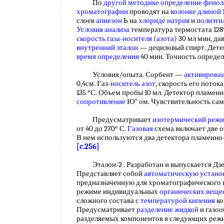
По
другой методике
определение фенол
хроматографии
проводят на
колонке длиной
слоев
апиезон
Ь на
хлориде натрия
и
полиэти
Условия анализа
температура термостата 128
скорость газа-носителя
(
азота
) 30 мл мин, да
внутренний эталон
— дециловый спирт. Дет
время определения
40 мин. Точность определ
Условия/опыта. Сорбент —
активирова
0,4см. Газ-
носитель азот
, скорость его поток
135 °С. Объем пробы 10 мл. Детектор пламе
сопротивление
Ю" ом. Чувствительность сам
Предусматривает
изотермический реж
от 40 до 270° С.
Газовая
схема включает две 
В нем используются два детектора пламенн
[c.256]
Эталон-2 . Разработан и выпускается Дз
Представляет собой
автоматическую устано
предназначенную для хроматографического 
режиме индивидуальных
органических веще
сложного состава с
температурой кипения
ко
Предусматривает
разделение жидкой
и газоо
разделяемых компонентов в следующих режи