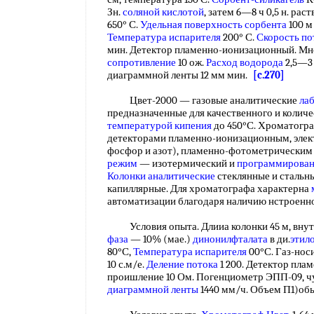
Зн.
соляной кислотой
, затем 6—8 ч 0,5 н. ра
650° С.
Удельная поверхность сорбента
100 м
Температура испарителя
200° С.
Скорость по
мин. Детектор пламенно-ионизационный. Мно
сопротивление
10 ож.
Расход водорода
2,5—3 
диаграммной ленты 12 мм мин.
[c.270]
Цвет-2000 — газовые аналитические
ла
предназначенные для качественного и количе
температурой кипения
до 450°С. Хроматогра
детекторами пламенно-ионизационным, эле
фосфор и азот), пламенно-фотометрическим
режим
— изотермический и
программирован
Колонки аналитические
стеклянные и стальны
капиллярные. Для хроматографа характерна
автоматизации благодаря наличию нстроен
Условия опыта. Длииа колонки 45 м, внут
фаза
— 10% (мае.)
динонилфталата
в ди.
этил
80°С,
Температура испарителя
00°С. Газ-носи
10 с.м/е.
Деление потока
1 200. Детектор пла
проишление 10 Ом. Погенциометр ЭПП-09, чу
диаграммной ленты
1440 мм/ч. Объем П1)обы