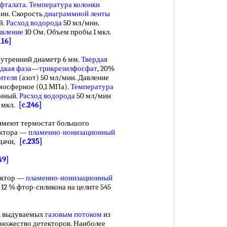
фталата
.
Температура колонки
мин. Скорость
диаграммной ленты
й.
Расход водорода
50 мл/мнн.
ивление
10 Ом. Объем пробы 1 мкл.
116]
нутренний диаметр 6 мм.
Твердая
дкая фаза
—
трикрезилфосфат
, 20%
ителя
(азот) 50 мл/мин. Давление
тмосферное (0,1 МПа).
Температура
онный.
Расход водорода
50 мл/мин
6 мкл.
[c.246]
меют термостат большого
ектора —
пламенно-ионизационный
адачи,
[c.235]
49]
ектор —
пламенно-ионизационный
ая 12 % фтор-силикона на целите 545
, выдуваемых
газовым потоком
из
множество детекторов. Наиболее