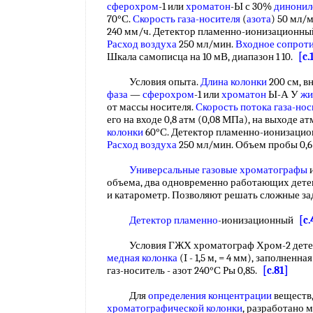
сферохром
-1 или
хроматон
-Ы с 30%
динонил
70°С.
Скорость газа-носителя
(
азота
) 50 мл/
240 мм/ч. Детектор пламенно-ионизационны
Расход воздуха
250 мл/мин.
Входное сопрот
Шкала самописца на 10 мВ, диапазон 1 10.
[c.
Условия опыта.
Длина колонки
200 см, в
фаза
—
сферохром
-1 или
хроматон
Ы-А У
жи
от массы носителя.
Скорость потока газа-нос
его на входе 0,8 атм (0,08 МПа), на выходе а
колонки
60°С. Детектор пламенно-ионизаци
Расход воздуха
250 мл/мин. Объем пробы 0,
Универсальные газовые хроматографы
и
объема, два одновременно работающих дет
и катарометр. Позволяют решать сложные з
Детектор пламенно
-ионизационный
[c.
Условия ГЖХ хроматограф Хром-2 дет
медная колонка
(I - 1,5 м, = 4 мм), заполненн
газ-носитель - азот 240°С Ры 0,85.
[c.81]
Для
определения концентрации
веществ
хроматографической колонки
, разработано 