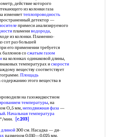
ометр, действие которого
текающего из колонки газа
ва изменяет
теплопроводность
аспространенный детектор —
носителе
примеси анализируемого
дности
пламени
водорода
,
ходе из колонки. Пламенно-
о сот раз большей
при его применении требуется
х баллонов со
сжатым газом
и
на колонках одинаковой длины,
инаковых температурах и
скорости
каждому веществу соответствует
тограмме.
Площадь
 содержанию этого вещества в
нроводили на газожидкостном
ированием температуры
, на
ом О,.5 мм,
неподвижная фаза
—
ный
.
Начальная температура
 1°/мин.
[c.203]
длиной
300 см. Насадка — ди-
ах
размером 0,010—0,025 мм.