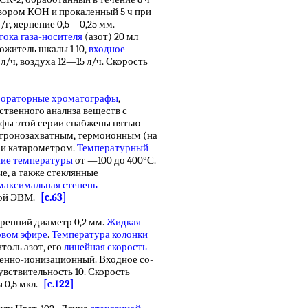
створом КОН и прокаленный 5 ч при
 /г, яернение 0,5—0,25 мм.
тока газа-носителя
(азот) 20 мл
житель шкалы 1 10,
входное
л/ч, воздуха 12—15 л/ч. Скорость
бораторные хроматографы
,
ственного аналнза веществ с
фы этой серии снабжены пятью
ктронозахватным, термоионным (на
 и катарометром.
Температурный
ие температуры
от —100 до 400°С.
е, а также стеклянные
максимальная степень
ной ЭВМ.
[c.63]
ренний диаметр 0,2 мм.
Жидкая
овом эфире
.
Температура колонки
толь азот, его
линейная скорость
менно-ионизационный. Входное со-
вствительность 10. Скорость
 0,5 мкл.
[c.122]