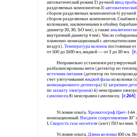
автоматический режим 2) ручной
ввод проб
разделяемых компонентов 3)
автоматически
сбором разделяемых компонентов 4) ручной
сбором разделяемых компонентов. Снабжен
колонками, заключенными в обойму барабан
диаметр 20, 30, ЪО мм), а также
аналитическ
внутренний диаметр 4 мм). Число собираемых
пламенно-ионизационный с автоматическим 
воздух).
Температура колонок
постоянная от 
от 500 до 1500 мл, жидкой — от 2 до 20 мл.
[c
Неправильно установлен регулируемый н
разбалансированы нити (детектор по теплоп
источник питания
(детектор по теплопровод
счет улетучивания
жидкой фазы
из колонки (
ионизационного детектора
) 5)
загрязнен дет
по
захвату электронов
) 6) неисправен элект
самописец
8) неисправен самописец
[c.264]
Условия опыта.
Хроматограф Цвет
-1-64
ионизационный.
Входное сопротивление
10" 
1.
Скорость газа-носителя
(азот) ПО мл мин. 
Условия опыта.
Длина колонки
100 см. В