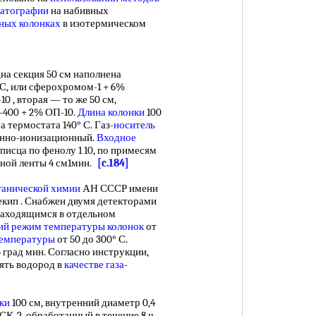
матографии
на набивных
ных колонках
в изотермическом
на секция 50 см наполнена
С, или сферохромом-1 + 6%
0 , вторая — то же 50 см,
-400 + 2% ОП-10.
Длина колонки
100
а термостата 140° С. Газ-
носитель
менно-ионизационный.
Входное
писца по фенолу 1 10, по примесям
ммной ленты 4 см1мин.
[c.184]
ганической химии
АН СССР имени
екип . Снабжен двумя детекторами
находящимся в отдельном
ий режим
температуры колонок
от
температуры
от 50 до 300° С.
5 град мин. Согласно инструкции,
ять водород в
качестве газа
-
ки
100 см, внутренний диаметр 0,4
СК-2, обработанный в течение 8 ч