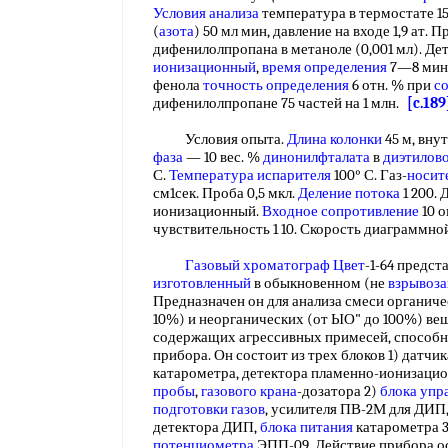
Условия анализа
температура в термостате 15
(
азота
) 50 мл мин, давление на входе 1,9 ат
дифенилолпропана в метаноле (0,001 мл). Д
ионизационный
,
время определения
7—8 мин
фенола
точность определения
6 отн. % при
с
дифенилолпропане 75 частей на 1 млн.
[c.189
Условия опыта.
Длина колонки
45 м, вну
фаза
— 10 вес. %
динонилфталата
в
диэтилов
С.
Температура испарителя
100° С. Газ-
носит
см1сек. Проба 0,5 мкл.
Деление потока
1 200.
ионизационный.
Входное сопротивление
10 
чувствительность 1 10. Скорость диаграммно
Газовый хроматограф Цвет
-1-64 предст
изготовленный
в обыкновенном (не
взрывоз
Предназначен он для анализа смеси органичес
10%) и неорганических (от ЫО" до 100%) веш
содержащих агрессивных примесей, способн
прибора. Он состоит из трех блоков 1) датчик
катарометра, детектора пламенно-ионизаци
пробы
,
газового крана
-дозатора 2)
блока упр
подготовки газов
, усилителя ПВ-2М для ДИП
детектора ДИП,
блока питания
катарометра 3
потенциометра
ЭПП-09. Действие прибора о