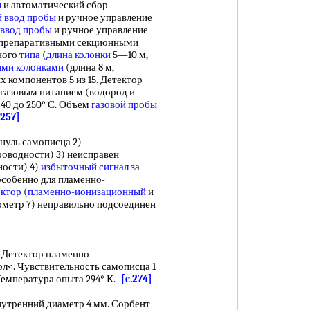
ы
и автоматический сбор
й ввод пробы
и ручное управление
ввод пробы
и ручное управление
 препаративными секционными
ного
типа
(
длина колонки
5—10 м,
ими колонками
(длина 8 м,
 компонентов 5 из 15. Детектор
газовым питанием (водород и
40 до 250° С. Объем
газовой пробы
.257]
уль самописца 2)
роводности) 3) неисправен
ности) 4)
избыточный сигнал
за
особенно для пламенно-
ектор
(
пламенно-ионизационный
и
рометр 7) неправильно подсоединен
 . Детектор пламенно-
ол<. Чувствительность самописца 1
Температура опыта 294° К.
[c.274]
нутренний диаметр 4 мм. Сорбент