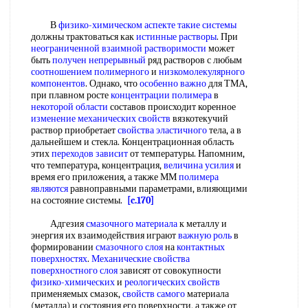
В
физико-химическом аспекте
такие системы
должны трактоваться как
истинные растворы
. При
неограниченной взаимной растворимости
может
быть
получен непрерывный
ряд растворов с любым
соотношением полимерного
и
низкомолекулярного
компонентов
. Однако, что
особенно важно
для ТМА,
при плавном росте
концентрации полимера
в
некоторой области
составов происходит коренное
изменение механических свойств
вязкотекучий
раствор приобретает
свойства эластичного
тела, а в
дальнейшем и стекла. Концентрационная область
этих
переходов зависит
от температуры. Напомним,
что температура, концентрация,
величина усилия
и
время его приложения, а также ММ
полимера
являются
равноправными параметрами, влияющими
на состояние системы.
[c.170]
Адгезия
смазочного материала
к металлу и
энергия их взаимодействия играют
важную роль
в
формировании
смазочного слоя
на
контактных
поверхностях
.
Механические свойства
поверхностного слоя
зависят от совокупности
физико-химических
и
реологических свойств
применяемых смазок,
свойств самого
материала
(металла) и состояния его поверхности, а также от