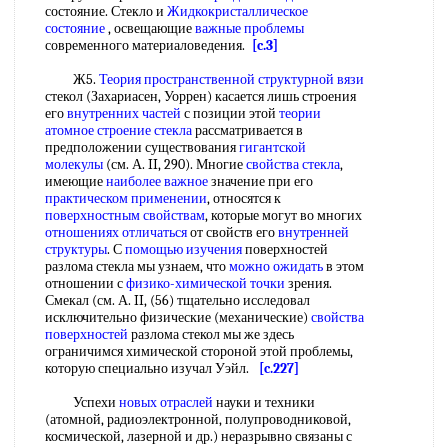
состояние. Стекло и
Жидкокристаллическое
состояние
, освещающие
важные проблемы
современного материаловедения.
[c.3]
Ж5.
Теория пространственной
структурной вязи
стекол (Захариасен, Уоррен) касается лишь строения
его
внутренних частей
с позиции этой
теории
атомное строение стекла
рассматривается в
предположении существования
гигантской
молекулы
(см. А. II, 290). Многие
свойства стекла
,
имеющие
наиболее важное
значение при его
практическом применении
, относятся к
поверхностным свойствам
, которые могут во многих
отношениях отличаться
от свойств его
внутренней
структуры
. С
помощью изучения
поверхностей
разлома стекла мы узнаем, что
можно ожидать
в этом
отношении с
физико-химической точки
зрения.
Смекал (см. А. II, (56) тщательно исследовал
исключительно физические (механические)
свойства
поверхностей
разлома стекол мы же здесь
ограничимся химической стороной этой проблемы,
которую специально изучал Уэйл.
[c.227]
Успехи
новых отраслей
науки и техники
(атомной, радиоэлектронной, полупроводниковой,
космической, лазерной и др.) неразрывно связаны с