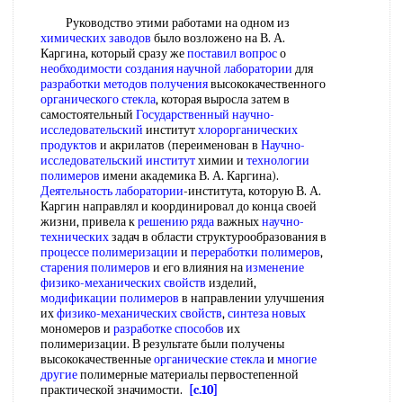
Руководство этими работами на одном из
химических заводов
было возложено на В. А.
Каргина, который сразу же
поставил вопрос
о
необходимости создания
научной лаборатории
для
разработки методов получения
высококачественного
органического стекла
, которая выросла затем в
самостоятельный
Государственный научно-
исследовательский
институт
хлорорганических
продуктов
и акрилатов (переименован в
Научно-
исследовательский институт
химии и
технологии
полимеров
имени академика В. А. Каргина).
Деятельность лаборатории
-института, которую В. А.
Каргин направлял и координировал до конца своей
жизни, привела к
решению ряда
важных
научно-
технических
задач в области структурообразования в
процессе полимеризации
и
переработки полимеров
,
старения полимеров
и его влияния на
изменение
физико-механических свойств
изделий,
модификации полимеров
в направлении улучшения
их
физико-механических свойств
,
синтеза новых
мономеров и
разработке способов
их
полимеризации. В результате были получены
высококачественные
органические стекла
и
многие
другие
полимерные материалы первостепенной
практической значимости.
[c.10]