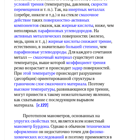
условий трения
(температуры, давления,
скорости
перемещения
и т. п.). Так, на
инертных металлах
(серебре, никеле и т.д.) и на стекле
смазочное
действие
таких
поверхностно-активных
компонентов
смазок, как
жирные кислоты
, ниже, чем
неполярных
парафиновых углеводородов
. На
активных металлических
поверхностях (железо,
медь, цинк и т. д.)
жирные кислоты
снижают трение
,
естественно, в значительно
большей степени
, чем
парафиновые углеводороды
. Для каждого сочетания
металл —
смазочный материал
существует своя
температура, выше которой
коэффициент трения
резко возрастает и происходит
задир
поверхностей.
При
этой температуре
происходит разрушение
(десорбция) ориентированной структуры в
граничном слое
смазочного материала
. Поэтому
высокие температуры
, развивающиеся при трении,
могут привести к такому нежелательному явлению,
как схватывание с последующим вырывом
материала.
[c.122]
Прототипом манометров, основанных на
упругих свойствах
тел, является всем известный
манометр Бурдона
. Однако в обычном
техническом
оформлении
он недостаточно точен для
физико-
химических исследований
и поэтому применяется в