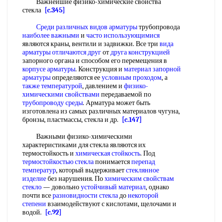
Важнейшие физико-химические свойства
стекла
[c.345]
Среди различных
видов арматуры
трубопровода
наиболее важными
и
часто использующимися
являются краны, вентили и задвижки. Все три
вида
арматуры
отличаются друг
от
друга конструкцией
запорного органа и способом его перемещения в
корпусе арматуры
. Конструкция и
материал запорной
арматуры
определяются ее
условным проходом
, а
также температурой
, давлением и
физико-
химическими свойствами
передаваемой по
трубопроводу среды
. Арматура может быть
изготовлена из самых различных материалов чугуна,
бронзы, пластмассы, стекла и др.
[c.147]
Важными физико-химическими
характеристиками для стекла являются их
термостойкость и
химическая стойкость
. Под
термостойкостью стекла
понимается
перепад
температур
, который выдерживает
стеклянное
изделие
без нарушения. По
химическим свойствам
стекло
— довольно
устойчивый материал
, однако
почти все
разновидности стекла
до
некоторой
степени
взаимодействуют с кислотами, щелочами и
водой.
[c.92]