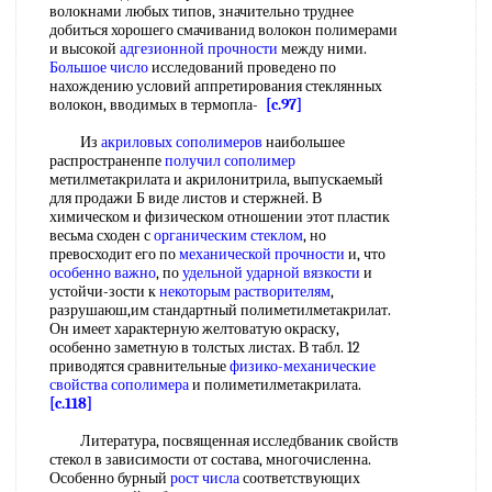
волокнами любых типов, значительно труднее
добиться хорошего смачиванид волокон полимерами
и высокой
адгезионной прочности
между ними.
Большое число
исследований проведено по
нахождению условий аппретирования стеклянных
волокон, вводимых в термопла-
[c.97]
Из
акриловых сополимеров
наибольшее
распространенпе
получил сополимер
метилметакрилата и акрилонитрила, выпускаемый
для продажи Б виде листов и стержней. В
химическом и физическом отношении этот пластик
весьма сходен с
органическим стеклом
, но
превосходит его по
механической прочности
и, что
особенно важно
, по
удельной ударной вязкости
и
устойчи-зости к
некоторым растворителям
,
разрушаюш,им стандартный полиметилметакрилат.
Он имеет характерную желтоватую окраску,
особенно заметную в толстых листах. В табл. 12
приводятся сравнительные
физико-механические
свойства сополимера
и полиметилметакрилата.
[c.118]
Литература, посвященная исследбваник свойств
стекол в зависимости от состава, многочисленна.
Особенно бурный
рост числа
соответствующих