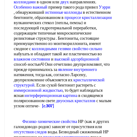
коллоидами
в одном или
двух
направлениях.
Особенно важный
пример такого рода привел
Уэрри
, обнаруживший
истинные коллоиды
в естественном
бентоните, образованном в
процессе кристаллизации
вулканических стекол (пеплы, пемзы) и
последующей гидротермальной переработки,
содержащем типичные микроскопические
реликтовые структуры . Бентониты, состоящие
преимущественно из монтмориллонита, имеют
сходное с
коллоидными гелями
свойство сильно
набухать и обладают такой же пластичностью во
влажном состоянии
и
высокой адсорбционной
способ-ностьюЧ Они отчетливо двупреломляют, что
прежде принималось за
явление внутреннего
натяжения, тогда как, согласно Ларсену,
двупреломление объясняется их
кристаллической
структурой
. Если сухой бентонит растереть с
иммерсионной жидкостью
, то будет наблюдаться
ясная
интерференционная картина
в сходящемся
поляризованном свете
двуосных кристаллов
с малым
углом оптиче-
[c.307]
Физико-химические свойства
НР (как и других
галоидоводо-родов) зависят от присутствия или
отсутствия следов
воды. Безводный сжиженный НР