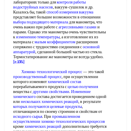
лабораториях только для
контроля работы
водоструйных насосов
, вакуум-сушилок и др.
Казалось бы, такой
способ измерения вакуума
представляет большие возможности в отношении
выбора подходящего материала
для манометра, что
очень важно при работе с
агрессивными газами
и
парами. Однако эти манометры очень чувствительны
к
изменению температуры
, а изготовление их из
материала с
малым коэффициентом
расширения
сопряжено с трудностями соединения с
основной
аппаратурой
, сделанной большей частью из стекла.
Термостатирование же манометра не всегда удобно.
[c.135]
Химико-технологический процесс
— это такой
производственный процесс
, при осуществлении
которого изменяют
химический состав
перерабатываемого продукта с
целью получения
вещества с
другими свойствами
.
Изменение
химического
состава достигается проведением одной
или
нескольких химических реакций
, в результате
которых получаются
целевые продукты
,
отличающиеся по своему строению и свойствам от
исходного сырья
. При
промышленном
осуществлении
химико-технологических процессов
кроме
химических реакций
дополнительно требуется