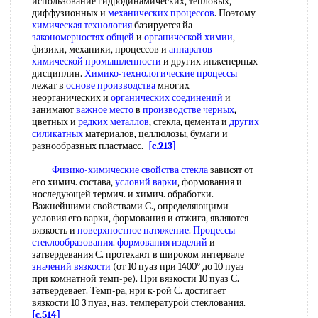
использование гидродинамических, тепловых,
диффузионных и
механических процессов
. Поэтому
химическая технология
базируется йа
закономерностях общей
и
органической химии
,
физики, механики, процессов и
аппаратов
химической промышленности
и других инженерных
дисциплин.
Химико-технологические процессы
лежат в
основе производства
многих
неорганических и
органических соединений
и
занимают
важное место
в
производстве черных
,
цветных и
редких металлов
, стекла, цемента и
других
силикатных
материалов, целлюлозы, бумаги и
разнообразных пластмасс.
[c.213]
Физико-химические свойства стекла
зависят от
его химич. состава,
условий варки
, формования и
носледующей термич. и химич. обработки.
Важнейшими свойствами С., определяющими
условия его варки, формования и отжига, являются
вязкость и
поверхностное натяжение
.
Процессы
стеклообразования
.
формования изделий
и
затвердевания С. протекают в широком интервале
значений вязкости
(от 10 пуаз при 1400° до 10 пуаз
при комнатной темп-ре). При вязкости 10 пуаз С.
затвердевает. Темп-ра, нри к-рой С. достигает
вязкости 10 3 пуаз, наз. температурой стеклования.
[c.514]