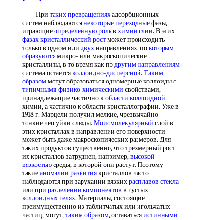
При
таких превращениях
адсорбционных
систем наблюдаются
некоторые переходные
фазы,
играющие
определенную роль
в
химии глии
. В этих
фазах кристаллический рост
может происходить
только в одном или
двух
направлениях, по
которым
образуются
микро- или макроскопические
кристаллиты, в то время как по
другим направлениям
система остается
коллоидно-дисперсной
.
Таким
образом
могут образоваться одномерные коллоиды с
типичными физико-химическими
свойствами,
принадлежащие частично к
области коллоидной
химии, а частично к области кристаллографии. Уже в
1918 г. Марцели получил мелкие, чрезвычайно
тонкие чешуйки слюды.
Моиомолекулярный
слой в
этих кристаллах в направлении его поверхности
может быть даже макроскопических размеров. Для
таких продуктов существенно, что трехмерный рост
их кристаллов затруднен, например,
высокой
вязкостью
среды, в которой они растут. Поэтому
такие
аномалии развития
кристаллов часто
наблюдаются при зарухании вязких
расплавов стекла
или при
разделении компонентов
в густых
коллоидных гелях
. Материалы, состоящие
преимущественно из таблитчатых или игольчатых
частиц, могут,
таким образом
, оставаться
истинными