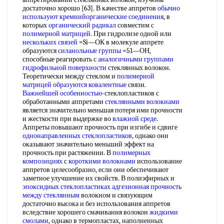
достаточно хорошо [63]. В качестве аппретов
обычно
используют
кремнийорганические соединения
, в
которых
органический радикал
совместим с
полимерной матрицей
. При гидролизе одной или
нескольких связей
=Si—ОК в молекуле аппрете
образуются
силанольные группы
=51—ОН,
способные реагировать с
аналогичными группами
гидрофильной поверхности
стеклянных волокон.
Теоретически между стеклом и
полимерной
матрицей
образуются ковалентные
связи.
Важнейшей особенностью
-стеклопластиков с
обработанными аппретами
стеклянными волокнами
является значительно меньшая потеря ими прочности
и жесткости при выдержке во
влажной среде
.
Аппреты повышают прочность при изгибе и сдвиге
однонаправленных стеклопластиков
, однако они
оказывают значительно меньший эффект на
прочность при растяжении. В
полимерных
композициях
с
короткими волокнами
использование
аппретов целесообразно, если они обеспечивают
заметное улучшение их свойств. В полиэфирных и
эпоксидных стеклопластиках
адгезионная прочность
между стеклянным
волокном и связующим
достаточно высока и без использования аппретов
вследствие хорошего смачивания волокон
жидкими
смолами
, однако в термопластах, наполненных