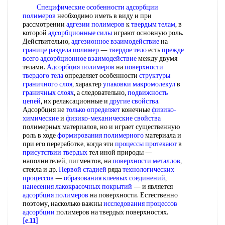
Специфические особенности
адсорбции
полимеров
необходимо иметь в виду и при
рассмотрении
адгезии полимеров
к
твердым телам
, в
которой
адсорбционные силы
играют основную роль.
Действительно,
адгезионное взаимодействие
на
границе раздела полимер
—
твердое тело
есть
прежде
всего
адсорбционное взаимодействие
между двумя
телами.
Адсорбция полимеров
на
поверхности
твердого тела
определяет особенности
структуры
граничного слоя
, характер
упаковки макромолекул
в
граничных слоях
, а следовательно,
подвижность
цепей
, их релаксационные и
другие свойства
.
Адсорбция не
только определяет
конечные
физико-
химические
и
физико-механические свойства
полимерных материалов, но и играет существенную
роль в ходе
формирования полимерного
материала и
при его переработке, когда эти
процессы протекают
в
присутствии твердых
тел иной природы —
наполнителей, пигментов, на
поверхности металлов
,
стекла и др.
Первой стадией
ряда
технологических
процессов
—
образования клеевых соединений
,
нанесения лакокрасочных покрытий
— и является
адсорбция полимеров
на поверхности. Естественно
поэтому, насколько важны
исследования процессов
адсорбции
полимеров на твердых поверхностях.
[c.11]