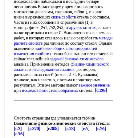
исследований наблюдался в последние четыре
десятилетия. К настоящему времени накопилось
множество диаграмм, графиков, таблиц, так или
иначе выражающих
связь свойств
стекла с составом.
Часть из них обобщена в справочнике [1] в
монографиях [241, 242, 243] и
других книгах
, ссылки
на которые даны в главе И. Выполнено также немало
работ, в которых ставилось целью разработать
методы
расчета свойств
различных по составу стекол. Однако
выявление
наиболее общих
закономерностей
изменения свойств
стеклообразных систем остается и
сейчас главнейшей
задачей физико-химического
анализа. Применение мётодов
физико-химического
анализа
к
исследованию сплавов
, растворов,
расплавленных солей (школа И. С. Курнакова)
привело, как известно, к весьма плодотворным
результатам. Эти же методы имеют
важное значение
при
исследовании стеклообразных
систем.
[c.128]
Смотреть страницы где упоминается термин
Важнейшие физико-химические свойства стекла
:
[c.2]
[c.320]
[c.305]
[c.23]
[c.4]
[c.96]
[c.96]