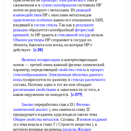
практически не
проводит электрического
тока в
сжиженном и в
сухом газообразном
состоянии НР
почти не реагирует с металлами. Из
реакций
взаимодействия
НР с окислами металлоидов
практически особенно
важно его отношение к 5102,
входящей в
состав стекла
. Так как в
результате
реакции
образуется газообраз1ный
фтористый
кремний
, то НР храшть в
стеклянной посуде
нельзя.
Обычно растворы
НР сохраняют в сосудах из
эбонита, бакелита или воска, на которые НР е
действует.
[c.28]
Явление поляризации
и контрполяризации
ионов — третий очень важный физико-химический
параметр, определяющий
свойства стекла
и
процесс
стеклообразования
.
Электронная оболочка
данного
иона
поляризуется по-разному в
стеклах различного
состава. Поэтому один и тот же ион обладает
различными свойствами
в зависимости от того, в
каком окружении он находится.
[c.279]
Заново
переработана глав.а 13 (
Физико-
химический анализ
), она заменила главу 12
предыдущего издания, куда входила такгке тема
Общие свойства металлов
. Сплавы . В
новом издании
зга тема вошла в главу 7 ( Строегте вещества ), в
которую впервые включены
разделы Жидкое