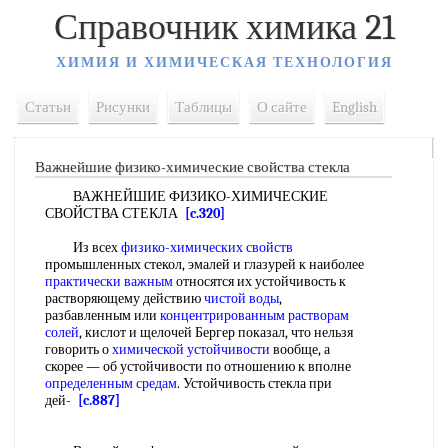
Справочник химика 21
ХИМИЯ И ХИМИЧЕСКАЯ ТЕХНОЛОГИЯ
Статьи
Рисунки
Таблицы
О сайте
English
Важнейшие физико-химические свойства стекла
ВАЖНЕЙШИЕ ФИЗИКО-ХИМИЧЕСКИЕ
СВОЙСТВА СТЕКЛА
[c.320]
Из всех
физико-химических свойств
промышленных стекол, эмалей и глазурей к наиболее
практически важным
относятся их устойчивость к
растворяющему действию
чистой воды
,
разбавленным или
концентрированным растворам
солей
, кислот и щелочей Бергер показал, что нельзя
говорить о
химической устойчивости
вообще, а
скорее — об устойчивости по отношению к вполне
определенным средам
. Устойчивость стекла при
дей-
[c.887]