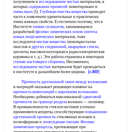
получением и
исследованием чистых
материалов, в
которых
содержание примесей
лимитировано и
очень мало
[1].
Глубокая очистка вещества
приводит
часто к появлению удивительных и практически
очень важных свойств. Естественно поэтому, что в
Институте
химии силикатов
, занимающемся
разработкой
физико-химических
основ синтеза
новых неорганических
материалов, тоже
исследуются
чистые вещества
(монокристаллы
окислов и
других соединений
,
кварцевое стекло
,
цеолиты, высокоогнеупорная и радиоэлектрическая
керамика и т. д.). Эти работы отражены в некоторых
статьях настоящего сборника
. Несомненно,
исследование чистых
материалов будет проводиться
в институте в дальнейшем более широко.
[c.302]
Прочность адгезионной связи
между волокнами
и матрицей оказывает решающее влияние на
прочность композиций
с
короткими волокнами
.
Необходимо добиваться максимальной
сдвиговой
прочности
по
границе раздела
волокно — полимер.
В промышленности стеклопластиков успешно
применяются аппреты, способствующие
повышению
адгезионной прочности
стеклянных волокон к
полиэфирным и
эпоксидным смолам
.
Физико-
химические процессы
, протекающие при
аппретировании стеклянных волокон, изучены