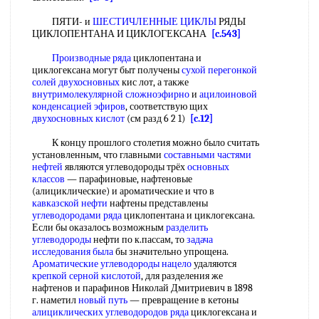
ПЯТИ- и
ШЕСТИЧЛЕННЫЕ ЦИКЛЫ
РЯДЫ
ЦИКЛОПЕНТАНА И ЦИКЛОГЕКСАНА
[c.543]
Производные ряда
циклопентана и
циклогексана могут быт получены
сухой перегонкой
солей двухосновных
кис лот, а также
внутримолекулярной сложноэфирно
и
ацилоиновой
конденсацией эфиров
, соответствую щих
двухосновных кислот
(см разд 6 2 1)
[c.12]
К концу прошлого столетия можно было считать
установленным, что главными
составными частями
нефтей
являются углеводороды трёх
основных
классов
— парафиновые, нафтеновые
(алициклические) и ароматические и что в
кавказской нефти
нафтены представлены
углеводородами ряда
циклопентана и циклогексана.
Если бы оказалось возможным
разделить
углеводороды
нефти по к.пассам, то
задача
исследования
была
бы значительно упрощена.
Ароматические углеводороды
нацело
удаляются
крепкой серной кислотой
, для разделения же
нафтенов и парафинов Николай Дмитриевич в 1898
г. наметил
новый путь
— превращение в кетоны
алициклических углеводородов ряда
циклогексана и