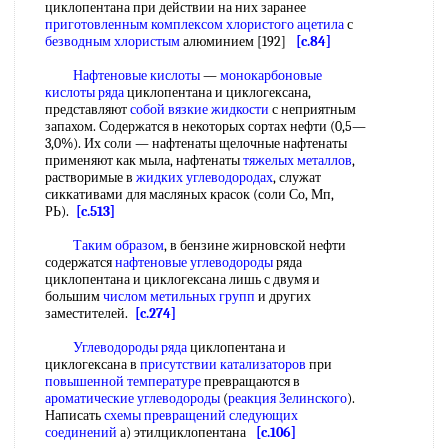
циклопентана при действии на них заранее
приготовленным комплексом
хлористого ацетила
с
безводным хлористым
алюминием [192]
[c.84]
Нафтеновые кислоты
—
монокарбоновые
кислоты ряда
циклопентана и циклогексана,
представляют
собой
вязкие жидкости
с неприятным
запахом. Содержатся в некоторых сортах нефти (0,5—
3,0%). Их соли — нафтенаты щелочные нафтенаты
применяют как мыла, нафтенаты
тяжелых металлов
,
растворимые в
жидких углеводородах
, служат
сиккативами для масляных красок (соли Со, Мп,
РЬ).
[c.513]
Таким образом
, в бензине жирновской нефти
содержатся
нафтеновые углеводороды
ряда
циклопентана и циклогексана лишь с двумя и
большим
числом метильных групп
и других
заместителей.
[c.274]
Углеводороды ряда
циклопентана и
циклогексана в
присутствии катализаторов
при
повышенной температуре
превращаются в
ароматические углеводороды
(
реакция Зелинского
).
Написать
схемы превращений
следующих
соединений
а) этилциклопентана
[c.106]