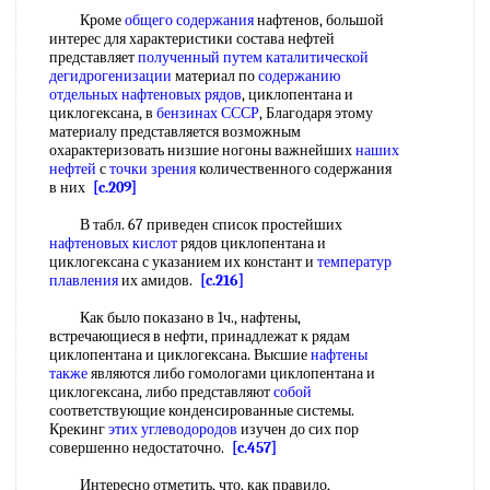
Кроме
общего содержания
нафтенов, большой
интерес для характеристики состава нефтей
представляет
полученный путем
каталитической
дегидрогенизации
материал по
содержанию
отдельных
нафтеновых рядов
, циклопентана и
циклогексана, в
бензинах СССР
, Благодаря этому
материалу представляется возможным
охарактеризовать низшие ногоны важнейших
наших
нефтей
с
точки зрения
количественного содержания
в них
[c.209]
В табл. 67 приведен список простейших
нафтеновых кислот
рядов циклопентана и
циклогексана с указанием их констант и
температур
плавления
их амидов.
[c.216]
Как было показано в 1ч., нафтены,
встречающиеся в нефти, принадлежат к рядам
циклопентана и циклогексана. Высшие
нафтены
также
являются либо гомологами циклопентана и
циклогексана, либо представляют
собой
соответствующие конденсированные системы.
Крекинг
этих углеводородов
изучен до сих пор
совершенно недостаточно.
[c.457]
Интересно отметить, что, как правило,