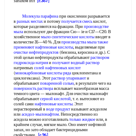
запахом iпл
[c.367]
Молекула парафина
при окислении разрывается
в
разных местах
и потому
получается смесь
кислот,
которые разделяются на фракции. При
производстве
мыла
используют две фракции Сю— ie и С17—С20. В
хозяйственное
мыло синтетические кислоты
вводят в
количестве 35—40 %. Для
производства мыла
также
применяют
нафтеновые кислоты
, выделяемые при
очистке нефтепродуктов
(бензина, керосина и др.). С
этой целью нефтепродукты обрабатывают
раствором
гидроксида натрия
и
получают водный раствор
натриевых
солей нафтеновых кислот
(
монокарбоновые кислоты ряда
циклопентана и
циклогексана). Этот
раствор упаривают
и
обрабатывают
поваренной солью
, в результате чего на
поверхность раствора
всплывает мазеобразная масса
темного цвета — мылонафт. Для очистки мылонафт
обрабатывают
серной кислотой
, т. е. вытесняют из
солей сами
нафтеновые кислоты
. Этот
нерастворимый в
воде продукт
называют асидолом
или
асидол-мылонафтом
. Непосредственно из
асидола можно изготавливать
только жидкое
или, в
крайнем случае, мягкое мыло. Оно имеет нефтяной
запах, но зато обладает бактерицидными
свойствами.
[c.96]