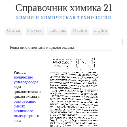
Справочник химика 21
ХИМИЯ И ХИМИЧЕСКАЯ ТЕХНОЛОГИЯ
Статьи
Рисунки
Таблицы
О сайте
English
Ряды циклопентана и циклогексана
Рис. 53.
Количество
углеводородов
ряда
циклопентана и
циклогексана в
равновесных
смесях
различного
молекулярного
веса