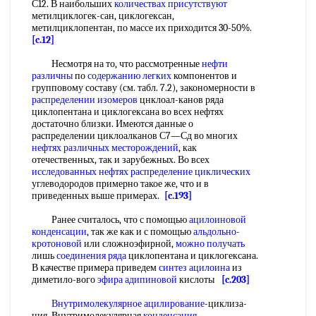
С12. В наибольших
количествах присутствуют
метилциклогек-сан, циклогексан,
метилциклопентан, по массе их приходится 30-50%.
[c.12]
Несмотря на то, что рассмотренные
нефти
различны
по
содержанию легких
компонентов и
групповому составу (см. табл. 7.2), закономерности в
распределении изомеров
цнклоал-канов ряда
циклопентана и циклогексана во всех нефтях
достаточно близки. Имеются данные о
распределении циклоалканов С7—Сд во многих
нефтях различных месторождений
, как
отечественных, так и зарубежных. Во всех
исследованных нефтях
распределение циклических
углеводородов примерно такое же, что и в
приведенных выше примерах.
[c.193]
Ранее считалось, что с помощью
ацилоиновой
конденсации
, так же как и с помощью
альдольно-
кротоновой
или сложноэфирной,
можно получать
лишь
соединения ряда
циклопентана и циклогексана.
В качестве примера приведем
синтез ацилоина
из
диметило-вого
эфира адипиновой
кислоты
[c.203]
Внутримолекулярное ацилирование
-циклиза-
ция. Внутримолекулярная
конденсация