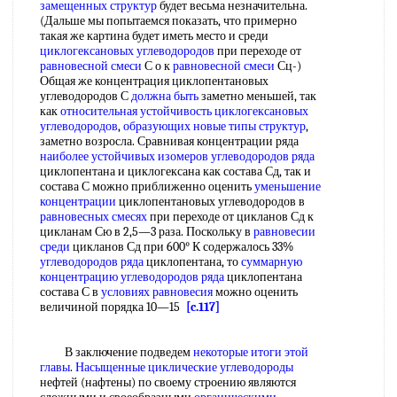
замещенных структур
будет весьма незначительна.
(Дальше мы попытаемся показать, что примерно
такая же картина будет иметь место и среди
циклогексановых углеводородов
при переходе от
равновесной смеси
С о к
равновесной смеси
Сц-)
Общая же концентрация циклопентановых
углеводородов С
должна быть
заметно меньшей, так
как
относительная устойчивость
циклогексановых
углеводородов
,
образующих новые
типы структур
,
заметно возросла. Сравнивая концентрации ряда
наиболее устойчивых
изомеров углеводородов ряда
циклопентана и циклогексана как состава Сд, так и
состава С можно приближенно оценить
уменьшение
концентрации
циклопентановых углеводородов в
равновесных смесях
при переходе от цикланов Сд к
цикланам Сю в 2,5—3 раза. Поскольку в
равновесии
среди
цикланов Сд при 600° К содержалось 33%
углеводородов ряда
циклопентана, то
суммарную
концентрацию
углеводородов ряда
циклопентана
состава С в
условиях равновесия
можно оценить
величиной порядка 10—15
[c.117]
В заключение подведем
некоторые итоги
этой
главы
.
Насыщенные циклические углеводороды
нефтей (нафтены) по своему строению являются