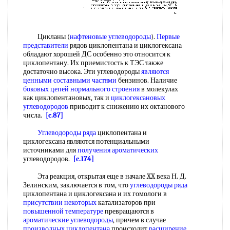
Цикланы (
нафтеновые углеводороды
).
Первые
представители
рядов циклопентана и циклогексана
обладают хорошей ДС особенно это относится к
циклопентану. Их приемистость к ТЭС также
достаточно высока. Эти углеводороды
являются
ценными
составными частями
бензинов. Наличие
боковых цепей
нормального строения
в молекулах
как циклопентановых, так и
циклогексановых
углеводородов
приводит к снижению их октанового
числа.
[c.87]
Углеводороды ряда
циклопентана и
циклогексана являются потенциальными
источниками для
получения ароматических
углеводородов.
[c.174]
Эта реакция, открытая еще в начале XX века Н. Д.
Зелинским, заключается в том, что
углеводороды ряда
циклопентана и циклогексана и их гомологи в
присутствии некоторых
катализаторов при
повышенной температуре
превращаются в
ароматические углеводороды
, причем в случае
производных циклопентана
происходит
расширение