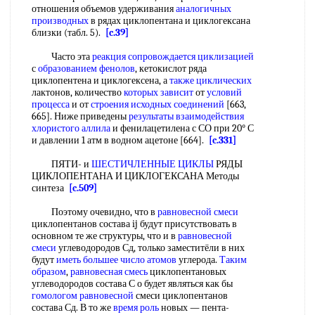
отношения объемов удерживания
аналогичных
производных
в рядах циклопентана и циклогексана
близки (табл. 5).
[c.39]
Часто эта
реакция сопровождается циклизацией
с
образованием фенолов
, кетокислот ряда
циклопентена и циклогексена, а
также циклических
лактонов, количество
которых зависит
от
условий
процесса
и от
строения исходных соединений
[663,
665]. Ниже приведены
результаты взаимодействия
хлористого аллила
и фенилацетилена с СО при 20° С
и давлении 1 атм в водном ацетоне [664].
[c.331]
ПЯТИ- и
ШЕСТИЧЛЕННЫЕ ЦИКЛЫ
РЯДЫ
ЦИКЛОПЕНТАНА И ЦИКЛОГЕКСАНА Методы
синтеза
[c.509]
Поэтому очевидно, что в
равновесной смеси
циклопентанов состава ij будут присутствовать в
основном те же структуры, что и в
равновесной
смеси
углеводородов Сд, только заместитёли в них
будут
иметь большее
число атомов
углерода.
Таким
образом
,
равновесная смесь
циклопентановых
углеводородов состава С о будет являться как бы
гомологом равновесной
смеси циклопентанов
состава Сд. В то же
время роль
новых — пента-