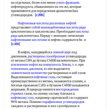
на отдельных, более или менее
узких фракциях
нефтепродукта, обыкновенно на тех же, которые
применяются для определения ароматичес1шх
углеводородов.
[c.205]
Нафтеновые кислоты различных нефтей
представляют
собой
монокарбоновые кислоты ряда
циклопентана и циклогексана. Преобладают
кислоты
ряда
циклопентана. Наряду с моноцик-лическими
нафтеновыми кислотами
в нефтях содержатся би- и
[c.101]
В нефти, находящейся в
земной коре
под
давлением,
растворены газообразные
углеводороды
от метана СН4 до бутана С4Н10 включительно. При
извлечении нефти
на
поверхность Земли
, т. е. при
понижении давления
, из нее выделяется
значительное количество
растворенных в ней газов.
Выделившиеся
нефтяные газы
, состоящие
преимущественно из метана, называются сухими, а
богатые пропаном СзНз и бутаном С4Н10 называются
жирными. В природе имеются
месторождения
горючих
газов, по своему составу близких к
нефтяному газу
, например саратовский газ содержит
94% метана. Помимо
парафиновых углеводородов
(жидких и растворенных в них газообразных и