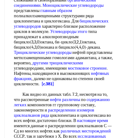
сложными и своеобразными
органическими
соединениями
.
Моноциклические углеводороды
представлены
главным образом
полиалкилзамещенными структурами ряда
циклопентана и циклогексана. Для
бициклических
углеводородов
характерно близкое расположение
циклов в молекуле.
Углеводороды этого
типа
принадлежат к алкилнропзводным
бицикло(3,3,0)октана, би-цикло(3,2,1)октана,
бицикло(4,3,0)нонана и бицикло(4,4,0)-декана.
Трициклические углеводороды
нефтей представлены
метилзамещенными гомологами адамантана, а также,
вероятно,
другими трициклическими
углеводородами, имеющими
мостиковое строение
.
Нафтены, находящиеся в высококинящих
нефтяных
фракциях
, далеко не одинаковы по степени своей
цикличности.
[c.381]
Как видно из данных табл. 7.2, несмотря на то,
что рассмотренные
нефти различны
по
содержанию
легких
компонентов гг групповому составу,
закономерности и
распределении изомеров
циклоалканов ряда
циклопентана и циклогексана во
всех нефтях достаточно близки. В
настоящее время
имеются данные о распределении циклоалканов С —
Сд во многих нефтях как
различных месторождений
СССР, так и зарубежн з Х. Во всех
исследованных