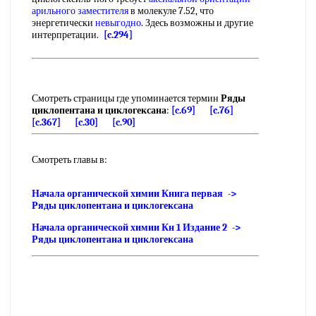
арильного заместителя
в молекуле 7.52, что
энергетически
невыгодно
. Здесь возможны и другие
интерпретации.
[c.294]
Смотреть страницы где упоминается термин
Ряды
циклопентана и циклогексана
:
[c.69]
[c.76]
[c.367]
[c.30]
[c.90]
Смотреть главы в:
Начала органической химии Книга первая ->
Ряды циклопентана и циклогексана
Начала органической химии Кн 1 Издание 2 ->
Ряды циклопентана и циклогексана