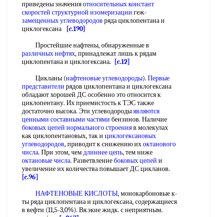
приведены значения
относительных констант
скоростей
структурной изомеризации
геж-
замещенных углеводородов
ряда циклопентана и
циклогексана
[c.190]
Простейшие нафтены, обнаруженные в
различных нефтях
, принадлежат лишь к рядам
циклопентана и циклогексана.
[c.12]
Цикланы (
нафтеновые углеводороды
).
Первые
представители
рядов циклопентана и циклогексана
обладают хорошей ДС особенно это относится к
циклопентану. Их приемистость к ТЭС также
достаточно высока. Эти углеводороды
являются
ценными
составными частями
бензинов. Наличие
боковых цепей
нормального строения
в молекулах
как циклопентановых, так и
циклогексановых
углеводородов
, приводит к снижению их
октанового
числа
. При этом, чем
длиннее цепь
, тем ниже
октановые числа
. Разветвление
боковых цепей
и
увеличение их количества повышает ДС цикланов.
[c.96]
НАФТЕНОВЫЕ КИСЛОТЫ
, монокарбоновые к-
ты ряда циклопентана и циклогексана, содержащиеся
в вефти (11,5-3,0%). Вя.экие жидк. с неприятным.