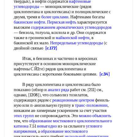
твердых), в нефти содержатся
нафтеновые
углеводороды
— моноциклические (рядов
циклопентана и циклогексана) и полициклические с
двумя, тремя и
более циклами
. Нафтенамн богаты
бакинские нефти
.
Пермская нефть
характеризуется
высоким
содержанием ароматических углеводородов
— бензола, толуола, ксилола и др. Они содержатся
также в грозненской и
майкопской нефти
, в
бакинской их мало.
Непредельные углеводороды
(с
двойной связью
[c.172]
Итак, в бензинах и частично в керосинах
присутствуют в основном моноциклические
нафтены С Й2ге) рядов циклопентана и
циклогексана с короткими боковыми цепями.
[c.34]
В ряду циклопентана и циклогексана было
показано (обзор и
анализ ряда
работ см. [211] см.,
однако, [1208]), что сольволиз тозилатов,
содержащих рядом с
реакционным центром
фениль-
ную или п-анизильную группу в
транс-положении
,
никаким ан-химерным ускорением за счет участия
этих групп
не сопровождается. Это
можно объяснить
тем, что
образование мостикового
циклопентильного
катиона
7.51
невыгодно
из-за сильного
углового
напряжения
, а
образование мостикового
циклогексиль-ного требует
аксиальной ориентации