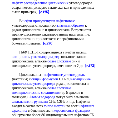
нефтях
распределение циклических
углеводородов
сохраняется примерно таким же, как в приведенных
зыше примерах,
[c.125]
В
нефти присутствуют нафтеновые
углеводороды, относяш иеся
главным образом
к
рядам циклопентана и циклогексана. Встречаются
преимущественно алкилировапные нафтены, т. е.
циклопентан и циклогексан с парафиновыми
боковыми цепями.
[c.270]
НАФТЕНЫ, содержащиеся в нефти насыщ.
алициклич
.
углеводороды ряда
циклопентана и
циклогексана, а также
более сложные
би- и
полициклич. углеводороды, имеющие от 2 до
[c.193]
Циклоалканы -
нафтеновые углеводороды
(нафтены) с
общей формулой
С Н2п,
насыщенные
циклические углеводороды
ряда циклопентана и
циклогексана, а также
более сложные
полициклические соединения
(до 5 циклов в
молекуле).
Атомы водорода
могут быть заменены
алкильными группами
СНз, С2Н5 и т. д. Нафтены
входят в состав всех
типов нефтей
во всех
нефтяных
фракциях
в бензиновых и
керосиновых фракциях
обнаружено более 80 индивидуальных нафтенов С5-