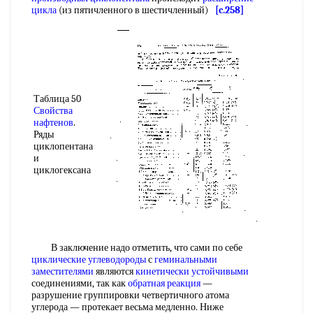
цикла
(из пятичленного в шестичленный)
[c.258]
Таблица 50
Свойства
нафтенов
.
Ряды
циклопентана
и
циклогексана
В заключение надо отметить, что сами по себе
циклические углеводороды
с
геминальными
заместителями
являются
кинетически устойчивыми
соединениями, так как
обратная реакция
—
разрушение группировки четвертичного атома
углерода — протекает весьма медленно. Ниже