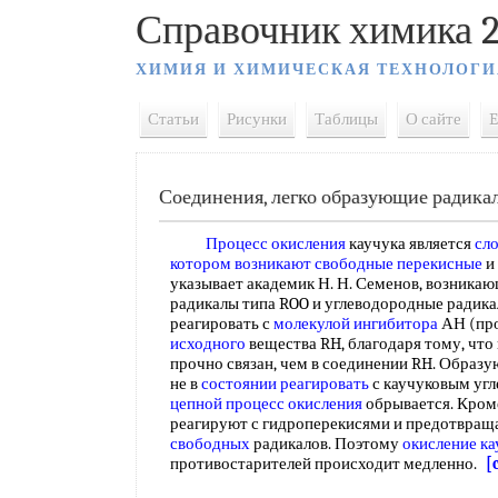
Справочник химика 2
ХИМИЯ И ХИМИЧЕСКАЯ ТЕХНОЛОГИ
Статьи
Рисунки
Таблицы
О сайте
E
Соединения, легко образующие радика
Процесс окисления
каучука является
сл
котором возникают
свободные перекисные
и
указывает академик Н. Н. Семенов, возника
радикалы типа ROO и углеводородные радика
реагировать с
молекулой ингибитора
АН (про
исходного
вещества RH, благодаря тому, что
прочно связан, чем в соединении RH. Обра
не в
состоянии реагировать
с каучуковым угл
цепной процесс окисления
обрывается. Кроме
реагируют с гидроперекисями и предотвращ
свободных
радикалов. Поэтому
окисление ка
противостарителей происходит медленно.
[