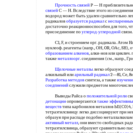
Прочность связей
Р — Н приблизительно
связей
С — Н. Вследствие этого из соединени
водород может быть удален сравнительно ле
радикалов
образуется радикал
с
неспаренным
достаточно реакционноспособен для того, ч
присоединение по
углерод-углеродной
связи
С1, F, и строением орг. радикала. Атом Ha
нуклеоф. реагенты (напр., ОН, OR, ОАс, SH), 
образованием алкенов
, алки-нов или циклич. 
также
металлоорг
. соединения (см., напр., Г
Щелочные металлы
легко образуют соед
алкильный или
арильный радикал
2—81, Се, 8
Разработка методов
синтеза, а также
изучени
соедпненнй
служили предметом многочисле
Выводы Райса о
положительной роли
св
детонации
опровергаются
также эффективн
веществ
типа карбонилов металлов Ы1(С0)4, 
тетраэтилсвинцу легко диссоциируют при не
образуя при распаде подобно металлалкила
активный металл
, они вместо свободных рад
тетраэтилсвинца, образуют сравнительно п