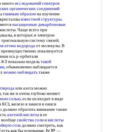
о много
исследований спектров
ских органических соединений
ны
главным образом
на изучение
окристаллы
известной структуры
.
ляются
насыщенные дикарбоновые
ислоты. Чаще всего при
калы, в которых я-электрон
 тригональную систему связей.
ия
атома водорода
от молекулы. В
преимущественно локализуется
вная ось р-орбитали
. 8-2 показана модель
такой
пин
, обыкновенно наблюдается
ях
можно наблюдать
также
глерода
или азота можно
, так же и очень глубоко меняет
яною солью
, если он входит в виде
 КС1, железо в закиси и окиси
ого должно обратить внимание также
ость
азотной кислоты
в ее
и вообще
свойства соли
и
кислоты
ойную соль
должно смотреть, как
 N есть как бы основание, Fe № —