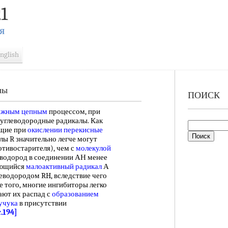
1
Я
nglish
лы
ПОИСК
ожным цепным
процессом, при
 углеводородные радикалы. Как
ющие при
окислении перекисные
лы R значительно легче могут
тивостарителя), чем с
молекулой
 водород в соединении АН менее
зующийся
малоактивный радикал
А
еводородом RH, вследствие чего
 того, многие ингибиторы легко
ают их распад с
образованием
учука
в присутствии
c.194]