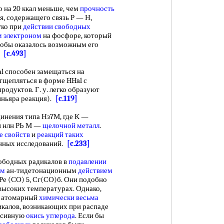
 на 20 ккал меньше, чем
прочность
я, содержащего связь Р — Н,
гко при
действии свободных
 электроном
на фосфоре, который
тобы оказалось возможным его
.
[c.493]
l способен замещаться на
отщепляться в форме HHal с
продуктов. Г. у. легко образуют
риньяра реакция).
[c.119]
инения типа Нз7М, где К —
н нлн РЬ М —
щелочной металл
.
е свойств
и
реакций таких
нных исследований.
[c.233]
ободных радикалов в
подавлении
ым
ан-тидетонационным
действием
Ре (СО) 5, Сг(СО)б. Они подобно
высоких температурах. Однако,
м атомарный
химически весьма
икалов, возникающих при распаде
ассивную
окись углерода
. Если бы