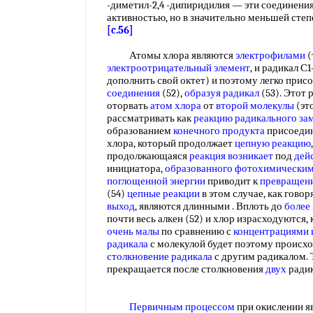
-диметил-2,4 -дипиридилия — эти соединени
активностью, но в значительно меньшей степе
[c.56]
Атомы хлора являются
электрофилами
(
электроотрицательный элемент
, и радикал С
дополнить свой октет) и поэтому легко прис
соединения
(52),
образуя радикал
(53). Этот 
оторвать
атом хлора
от
второй молекулы
(эт
рассматривать как
реакцию радикального за
образованием
конечного продукта
присоедин
хлора, который продолжает
цепную реакцию
продолжающаяся
реакция возникает
под
дей
инициатора,
образованного фотохимически
поглощенной энергии
приводит к
превращени
(54)
цепные реакции
в этом случае, как гово
выход
, являются длинными . Вплоть до
более
почти весь алкен (52) и хлор израсходуются,
очень малы
по сравнению с
концентрациями 
радикала
с молекулой будет поэтому происхо
столкновение радикала
с другим радикалом. 
прекращается после столкновения
двух
ради
Первичным процессом
при окислении я