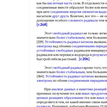
как бы
кислотная часть
соли. В отдельности 
соединенные вместе образуют более или ме
при акте
соединения энергия
элементов выде
насытили
друг друга
. Конечно, все это— не 
допущение особого
сложного радикала
тем м
[c.268]
Этот
свободный радикал
не только легко
значительно
более стабильным
, чем больши
[219].
Устойчивость радикал-катиона
вызвана
электрона
над обоими
соединенными пирид
устойчивых свободных
радикалов иницииру
радикалов или перекиси водорода в
результа
быстрой гибели растений.
[c.206]
Этот
свободный радикал
кроме того, что
значительно
более стабильным
, чем больши
[364].
Устойчивость радикал-катиона
вызвана
электрона
по обоим
соединенным пиридино
Нри
анализе данных
о
кинетике реакций
причинах получения тех или
иных продуктов
цепных реакциях образование
тех или
иных 
определяется тем, по какой именно связи наи
радикала
. Например, работами Фармера [1] б