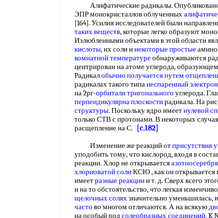
Алифатические радикалы. Опубликован
ЭПР монокристаллов облученных
алифатиче
[164]. Усилия исследователей были направле
таких веществ
, которые легко образуют мон
Излюбленными объектами в этой области яв
кислоты
, их соли и
некоторые простые
аминок
комнатной температуре
обнаруживаются ради
центрирован на атоме углерода, образующем
Радикал
обычно получается
путем отщеплен
радикалах такого типа
неспаренный электрон
на 2рг-
орбитали тригонального
углерода. Гла
перпендикулярна плоскости
радикала. На рис
структуры
. Поскольку ядро имеет
нулевой с
только СТВ с протонами. В некоторых случа
расщепление на С.
[c.182]
Изменение же реакций от
присутствия у
уподобить тому, что кислород, входя в состав
реакции. Хлор не открывается
азотносеребр
хлорноватой соли
КСЮ , как он открывается в
имеет
разные реакции
и т. д. Сверх всего эт
и на то обстоятельство, что легкая изменчив
щелочных солях
значительно уменьшилась, 
часто
во многом отличаются. А на всякую
дв
на особый род
солеобразных соединений
. K