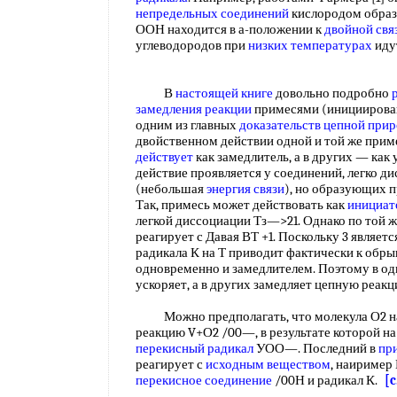
непредельных соединений
кислородом образу
ООН находится в а-положении к
двойной свя
углеводородов при
низких температурах
иду
В
настоящей книге
довольно подробно
замедления реакции
примесями (инициирова
одним из главных
доказательств цепной
прир
двойственном действии одной и той же приме
действует
как замедлитель, а в других — как
действие проявляется у соединений, легко 
(небольшая
энергия связи
), но образующих 
Так, примесь может действовать как
инициат
легкой диссоциации Тз—>21. Однако по той 
реагирует с Давая ВТ +1. Поскольку 3 являе
радикала К на Т приводит фактически к обрыв
одновременно и замедлителем. Поэтому в о
ускоряет, а в других замедляет цепную реак
Можно предполагать, что молекула О2 на 
реакцию V+О2 /00—, в результате которой н
перекисный радикал
УОО—. Последний в
пр
реагирует с
исходным веществом
, наиример
перекисное соединение
/00Н и радикал К.
[c