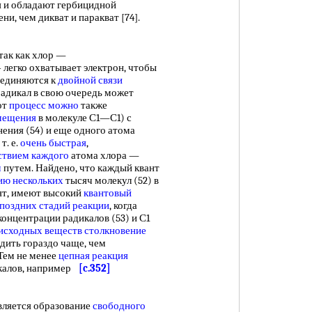
я и обладают гербицидной
ни, чем дикват и паракват [74].
так как хлор —
1- легко охватывает электрон, чтобы
оединяются к
двойной связи
радикал в свою очередь может
от
процесс можно
также
мещения
в молекуле С1—С1) с
ения (54) и еще одного атома
, т. е.
очень быстрая
,
ствием каждого
атома хлора —
м
путем. Найдено, что каждый квант
ю нескольких
тысяч молекул (52) в
рят, имеют высокий
квантовый
 поздних
стадий реакции
, когда
 концентрации радикалов (53) и С1
исходных веществ
столкновение
дить гораздо чаще, чем
Тем не менее
цепная реакция
калов, например
[c.352]
вляется образование
свободного