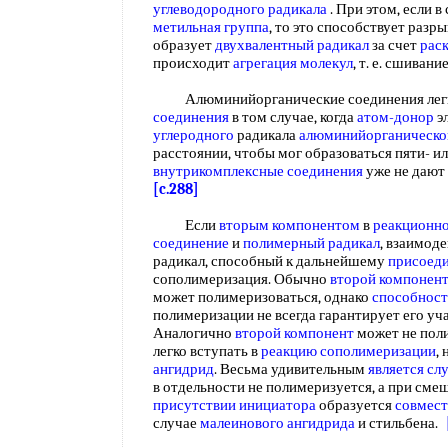
углеводородного радикала
. При этом, если 
метильная группа
, то это способствует разр
образует
двухвалентный радикал
за счет
рас
происходит
агрегация молекул
, т. е. сшиван
Алюминийорганические соединения легк
соединения
в том случае, когда
атом-донор
э
углеродного
радикала
алюминийорганическо
расстоянии, чтобы мог образоваться пяти- и
внутрикомплексные соединения
уже не дают
[c.288]
Если
вторым компонентом
в
реакционно
соединение
и
полимерный радикал
, взаимоде
радикал, способный к дальнейшему
присоед
сополимеризация. Обычно
второй компонен
может полимеризоваться, однако
способност
полимеризации не всегда гарантирует его уч
Аналогично
второй компонент
может не поли
легко вступать в
реакцию сополимеризации
,
ангидрид
. Весьма удивительным
является сл
в отдельности не полимеризуется, а при см
присутствии инициатора
образуется
совмес
случае
малеинового ангидрида
и стильбена.