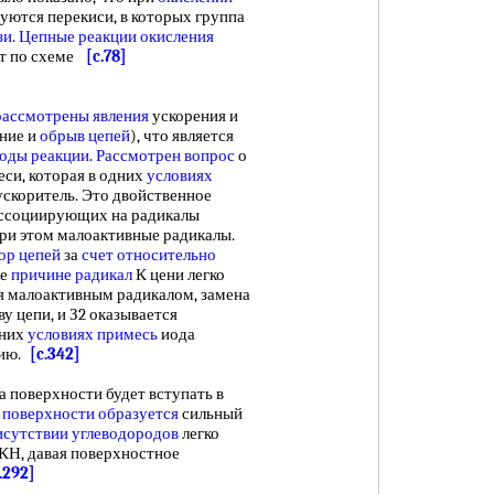
ются перекиси, в которых группа
зи
.
Цепные реакции окисления
т по схеме
[c.78]
рассмотрены явления
ускорения и
ние и
обрыв цепей
), что является
оды реакции
.
Рассмотрен вопрос
о
си, которая в одних
условиях
 ускоритель. Это двойственное
диссоциирующих на радикалы
при этом малоактивные радикалы.
ор цепей
за
счет относительно
же
причине радикал
К цени легко
тся малоактивным радикалом, замена
у цепи, и З2 оказывается
дних
условиях примесь
иода
цию.
[c.342]
поверхности будет вступать в
а
поверхности образуется
сильный
исутствии углеводородов
легко
 КН, давая поверхностное
.292]