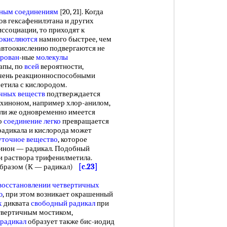
ным соединениям
[20, 21]. Когда
в гексафенилэтана и других
ссоциации, то приходят к
 окисляются
намного быстрее, чем
о автоокислению подвергаются не
рован
-ные
молекулы
тапы, по
всей
вероятности,
 очень реакционноспособными
тила с кислородом.
чных веществ
подтверждается
хиноном, например хлор-анилом,
сли же одновременно имеется
о
соединение легко
превращается
 радикала и кислорода может
точное вещество
, которое
инон — радикал. Подобный
и раствора трифенилметила.
бразом (К — радикал)
[c.23]
восстановлении четвертичных
ю
, при этом возникает окрашенный
х
диквата
свободный радикал
при
етвертичным мостиком,
радикал
образует также бис-иодид