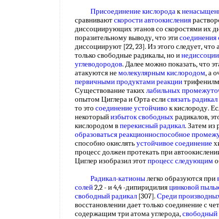
Присоединение кислорода
к
ненасыщен
сравнивают
скорости автоокисления
растворо
диссоциирующих этанов со скоростями их ди
поразительному выводу, что эти
соединения
диссоциируют [22, 23]. Из этого следует, чт
только свободные радикалы, но и
недиссоции
углеводородов
. Далее можно показать, что э
атакуются не
молекулярным кислородом
, а
первичными продуктами реакции
трифенилме
Существование таких
лабильных промежуто
опытом Циглера и Орта если
связать радикал
то это
соединение устойчиво
к кислороду. Е
некоторый
избыток свободных
радикалов, эт
кислородом в
перекисный радикал
. Затем из
образоваться реакционноспособное
промежу
способно окислять
устойчивое соединение
х
процесс должен протекать при автоокислени
Циглер изобразил этот
процесс следующим
о
Радикал-катионы
легко образуются при
солей
2,2 - и 4,4 -дипиридилия
цинковой пыль
свободный радикал
[307].
Среди производны
восстановлении дает только соединение с ч
содержащим три атома углерода,
свободный 