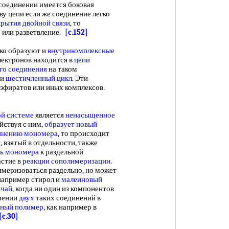
в соединении имеется боковая
ыву цепи если же соединение легко
крытия двойной связи
, то
ие или разветвление.
[c.152]
о образуют и
внутрикомплексные
лектронов находится в
цепи
го соединения
на таком
ли
шестичленный цикл
. Эти
 эфиратов или иных комплексов.
й системе
является
ненасыщенное
йствуя с ним,
образует новый
инению мономера
, то происходит
т
, взятый в отдельности, также
ь мономера
к раздельной
астие в
реакции сополимеризации
.
меризоваться раздельно, но может
 например стирол и
малеиновый
учай
, когда ни один из компонентов
ешении
двух
таких соединений в
тный полимер
, как например в
[c.30]