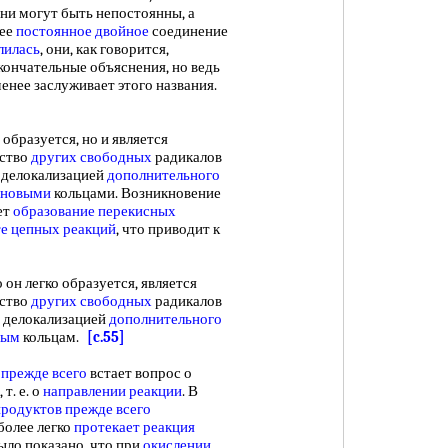
они могут быть непостоянны, а
нее
постоянное двойное
соединение
лилась
, они, как говорится,
окончательные объяснения, но ведь
енее заслуживает этого названия.
 образуется, но и является
нство
других свободных
радикалов
 делокализацией
дополнительного
иновыми
кольцами. Возникновение
ет
образование перекисных
те цепных реакций
, что приводит к
 он легко образуется, является
нство
других свободных
радикалов
 делокализацией
дополнительного
вым
кольцам.
[c.55]
прежде всего
встает вопрос о
, т. е. о
направлении реакции
. В
продуктов
прежде всего
более легко
протекает реакция
ыло показано, что при
окислении