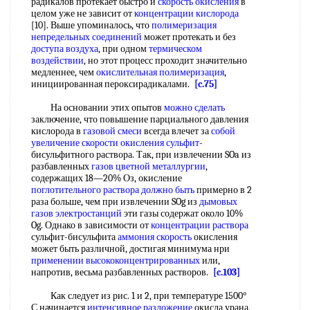
радикалов протекает быстро и
скорость окисления
в
целом уже не зависит от
концентрации кислорода
[10]. Выше упоминалось, что
полимеризация
непредельных соединений
может протекать и без
доступа воздуха
, при одном
термическом
воздействии
, но этот процесс проходит значительно
медленнее, чем
окислительная полимеризация
,
инициированная пероксирадикалами.
[c.75]
На основании этих опытов
можно сделать
заключение, что повышение парциального давления
кислорода в
газовой смеси
всегда влечет за
собой
увеличение скорости
окисления сульфит
-
бисульфитного раствора. Так, при извлечении SOa из
разбавленных
газов цветной металлургии
,
содержащих 18—20% Оз, окисление
поглотительного раствора
должно быть
примерно в 2
раза больше, чем при извлечении SOg из
дымовых
газов электростанций
эти газы содержат около 10%
Og. Однако в зависимости от
концентрации раствора
сульфит-бисульфита
аммония скорость
окисления
может быть различной, достигая минимума нри
применении высококонцентрированных
или,
напротив, весьма разбавленных растворов.
[c.103]
Как следует из рис. 1 и 2, при температуре 1500°
С начинается
интенсивное разложение
окисла урана,