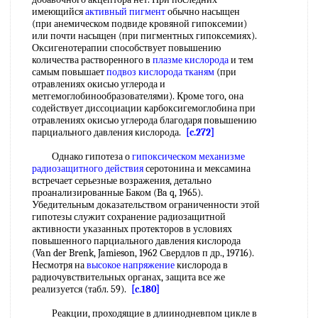
имеющийся
активный пигмент
обычно насыщен
(при анемическом подвиде кровяной гипоксемии)
или почти насыщен (при пигментных гипоксемиях).
Оксигенотерапии способствует повышению
количества растворенного в
плазме кислорода
и тем
самым повышает
подвоз
кислорода тканям
(при
отравлениях окисью углерода и
метгемоглобинообразователями). Кроме того, она
содействует диссоциации карбоксигемоглобина при
отравлениях окисью углерода благодаря повышению
парциального давления кислорода.
[c.272]
Однако гипотеза о
гипоксическом
механизме
радиозащитного действия
серотонина и мексамина
встречает серьезные возражения, детально
проанализированные Баком (Ba q, 1965).
Убедительным доказательством ограниченности этой
гипотезы служит сохранение радиозащитной
активности указанных протекторов в условиях
повышенного парциального давления кислорода
(Van der Brenk, Jamieson, 1962 Свердлов п др., 19716).
Несмотря на
высокое напряжение
кислорода в
радиочувствительных органах, защита все же
реализуется (табл. 59).
[c.180]
Реакции, проходящие в длиинодневпом цикле в