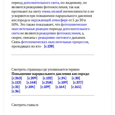
период
дополнительного света
, по-видимому, пе
являются реакциями фотоокпсления, так как
протекают иа свету
очень низкой
интенсивности п не
ускоряются при повышении парциального давления
кислорода в
окружающей атмосфере
от 5 до 20 и
50%. Это также показывает, что
фотохимические
окислительные реакции
периода
дополнительного
света
ие являются
реакциями фотоокисления
, а,
скорее, связаны с
реакциями светового
дыхания.
Связь
фотохимических окислительных процессов
,
проходящих во вто-
[c.128]
Смотреть страницы где упоминается термин
Повышение парциального давления кислорода
:
[c.263]
[c.209]
[c.132]
[c.24]
[c.30]
[c.112]
[c.148]
[c.258]
[c.109]
[c.377]
[c.31]
[c.104]
[c.109]
[c.164]
[c.165]
[c.36]
Смотреть главы в: