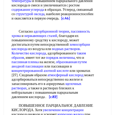
температуры
и повышением парциального давления
кислорода в смеси и увеличивается с ростом
содержания углерода
в образцах. Углерод, связанный
со
структурой оксида
, наиболее реакционноспособен
и окисляется в первую очередь.
[c.46]
Согласно
адсорбционной теории
,
пассивность
хрома
и
нержавеющих сталей
, благодаря их
повышенному сродству к кислороду, может
достигаться путем непосредственной
хемосорбции
кислорода
из воздуха или
водных растворов
.
Количество кислорода
, адсорбированного
таким
образом
, имеет тот же
порядок величины
, что и
пассивная пленка
на железе,
образованная путем
анодной пассивации
или пассивации в
концентрированной азотной кислоте
или хроматах
[27]. Сходным образом
атмосферный кислород
может
адсорбироваться непосредственно на железе и
запассивировать его в аэрируемых
щелочных
растворах
, а также в растворах близких к
нейтральным с повышенным парциальным
давлением кислорода .
[c.82]
ПОВЫШЕННОЕ ПАРЦИАЛЬНОЕ ДАВЛЕНИЕ
КИСЛОРОДА. Хотя
увеличение концентрации
кислорода вначале и ускоряет
коррозию железа
при