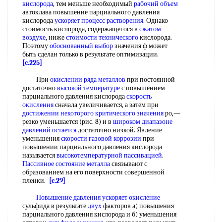
кислорода
, тем меньше необходимый
рабочий объем
автоклава повышение парциального давления
кислорода
ускоряет процесс растворения
. Однако
стоимость кислорода, содержащегося в
сжатом
воздухе
, ниже
стоимости технического
кислорода.
Поэтому
обоснованный выбор
значения ф может
быть сделан только в результате оптимизации.
[c.225]
При
окислении ряда металлов
при постоянной
достаточно
высокой температуре
с повышением
парциального давления кислорода
скорость
окисления
сначала увеличивается, а затем при
достижении некоторого
критического значения
ро,—
резко уменьшается (рис. 8) и в
широком диапазоне
давлений остается
достаточно низкой. Явление
уменьшения
скорости газовой коррозии
при
повышении парциального давления кислорода
называется
высокотемпературной пассивацией
.
Пассивное состояние металла
связывают с
образованием на его поверхности совершенной
пленки.
[c.29]
Повышение давления
ускоряет окисление
сульфида в результате
двух
факторов а) повышения
парциального давления кислорода и б) уменьшения