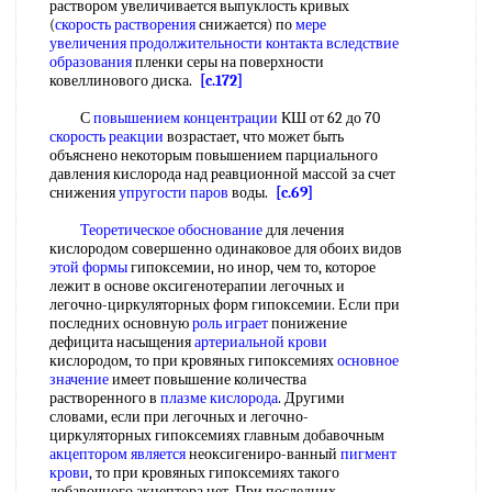
раствором увеличивается выпуклость кривых
(
скорость растворения
снижается) по
мере
увеличения
продолжительности контакта
вследствие
образования
пленки серы на поверхности
ковеллинового диска.
[c.172]
С
повышением концентрации
КШ от 62 до 70
скорость реакции
возрастает, что может быть
объяснено некоторым повышением парциального
давления кислорода над реавционной массой за счет
снижения
упругости паров
воды.
[c.69]
Теоретическое обоснование
для лечения
кислородом совершенно одинаковое для обоих видов
этой формы
гипоксемии, но инор, чем то, которое
лежит в основе оксигенотерапии легочных и
легочно-циркуляторных форм гипоксемии. Если при
последних основную
роль играет
понижение
дефицита насыщения
артериальной крови
кислородом, то при кровяных гипоксемиях
основное
значение
имеет повышение количества
растворенного в
плазме кислорода
. Другими
словами, если при легочных и легочно-
циркуляторных гипоксемиях главным добавочным
акцептором является
неоксигениро-ванный
пигмент
крови
, то при кровяных гипоксемиях такого
добавочного акцептора нет. При последних