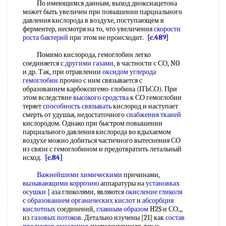
По имеющимся данным, выход диоксиацетона
может быть увеличен при повышении парциального
давления кислорода в воздухе, поступающем в
ферментер, несмотря на то, что увеличения
скорости
роста бактерий
при этом не происходит.
[c.489]
Помимо кислорода, гемоглобин легко
соединяется с
другими газами
, в частности с СО, NO
и др. Так, при отравлении
оксидом углерода
гемоглобин
прочно с ним связывается с
образованием карбоксигемо-глобина (ПЪСО). При
этом вследствие
высокого сродства
к СО гемоглобин
теряет
способность связывать
кислород и наступает
смерть от удушья, недостаточного
снабжения тканей
кислородом. Однако при быстром повышении
парциального давления кислорода во вдыхаемом
воздухе можно добиться частичного вытеснения СО
из связи с гемоглобином и предотвратить летальный
исход.
[c.84]
Важнейшими химическими
причинами,
вызывающими коррозию
аппаратуры на
установках
осушки
] аза гликолями, являются
окисление гликоля
с
образованием органических кислот
и
абсорбция
кислотных
соединений,
главным образом
H2S и СО.,,
из
газовых потоков
. Детально изучены [21] как
состав