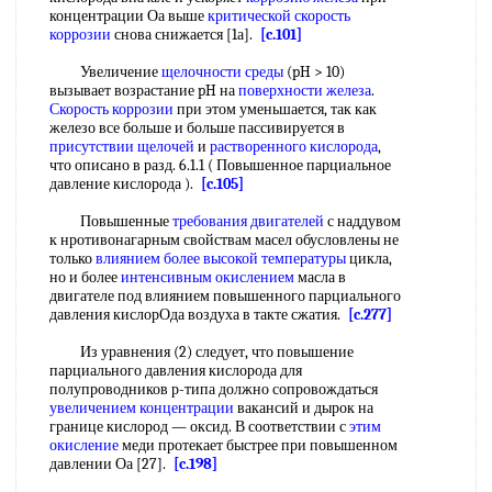
концентрации Оа выше
критической скорость
коррозии
снова снижается [1а].
[c.101]
Увеличение
щелочности среды
(pH > 10)
вызывает возрастание pH на
поверхности железа
.
Скорость коррозии
при этом уменьшается, так как
железо все больше и больше пассивируется в
присутствии щелочей
и
растворенного кислорода
,
что описано в разд. 6.1.1 ( Повышенное парциальное
давление кислорода ).
[c.105]
Повышенные
требования двигателей
с наддувом
к нротивонагарным свойствам масел обусловлены не
только
влиянием более
высокой температуры
цикла,
но и более
интенсивным окислением
масла в
двигателе под влиянием повышенного парциального
давления кислорОда воздуха в такте сжатия.
[c.277]
Из уравнения (2) следует, что повышение
парциального давления кислорода для
полупроводников р-типа должно сопровождаться
увеличением концентрации
вакансий и дырок на
границе кислород — оксид. В соответствии с
этим
окисление
меди протекает быстрее при повышенном
давлении Оа [27].
[c.198]