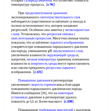
отпарки
сульфида аммония
, что позволяет повысить
температуру процесса.
[c.96]
При
продолжительном хранении
экспонированного
светочувствительного слоя
наблюдается существенное ослабление (а иногда и
полное исчезновение) его, которое называют
регрессией. Особенно она заметна у
мелкозернистых
слоев
. Установлено, что
регрессия связана
с
окислительным процессом
. Многочисленные опыты
показали, что ослабление
скрытого изображения
ускоряется при повышении парциального давления
кислорода, уменьшении pH
эмульсионного слоя
,
увеличении влажности
окружающей среды
и,
напротив,
низкая температура
хранения, понижение
влажности и
инертность среды
могут приостановить
или совсем прекратить
регрессию скрытого
изображения.
[c.121]
Повышение давления
в регенераторе
увеличивает
скорость горения
кокса благодаря
повышению парциального давления кислорода.
Имеется сообщение [14], что на
некоторых
установках
давление в регенераторе удалось
повысить до 1,5 ат. Более высокого
[c.108]
Повышенные
требования двигателей
с наддувом