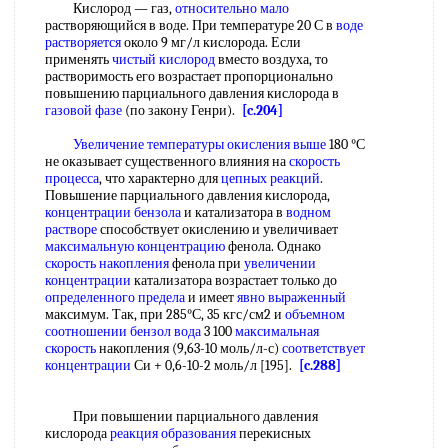
Кислород — газ,
относительно мало
растворяющийся в воде. При температуре 20 С в
воде
растворяется
около 9 мг/л кислорода. Если
применять
чистый кислород
вместо воздуха, то
растворимость его возрастает пропорционально
повышению парциального давления кислорода в
газовой фазе
(по закону Генри).
[c.204]
Увеличение температуры
окисления выше
180 °С
не оказывает существенного влияния на
скорость
процесса
, что характерно для
цепных реакций
.
Повышение парциального давления кислорода,
концентрации бензола
и катализатора в
водном
растворе
способствует окислению и увеличивает
максимальную концентрацию
фенола. Однако
скорость накопления
фенола при
увеличении
концентрации
катализатора возрастает только до
определенного предела
и имеет
явно выраженный
максимум. Так, при 285°С, 35 кгс/см2 и
объемном
соотношении
бензол вода
3 100
максимальная
скорость
накопления (9,63-10 моль/л-с)
соответствует
концентрации
Си + 0,6-10-2 моль/л [195].
[c.288]
При повышении парциального давления
кислорода
реакция образования
перекисных