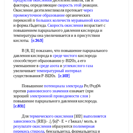
продуктов окисления
диэтиленгликоля, так и
факторы, определяющие
скорость этой
реакции.
Окисление диэтиленгликоля протекает
через
промежуточное образование
органических
перекисей п
больших количеств
муравьиной кислоты
и форма.т1ьдегида.
Скорость окисления
возрастает с
повышением парциального давления кислорода и
температуры она увеличивается и в присутствии
кислоты.
[c.263]
В [8, 11] показано, что повышение парциального
давления кислорода в
среде чистого
кислорода
способствует образованию у-В120з, а его
уменьшение в
среде азота
и
углекислого газа
увеличивает
температурный интервал
существования Р-В120з.
[c.102]
Повышение
потенциала электрода
Ре/Ред04
против
равновесного значения
означает (при
хорошей
электронной проводимости слоя
)
повышение парциального давления кислорода.
[c.831]
Для
термического окисления
[102]
выполняется
зависимость
[RH]i- .[/JoJ°- Е = гЪккал/ молъ. в
результате окисления
образуются
полимерная
перекись стирола
, бензальдегид, формальдегид и