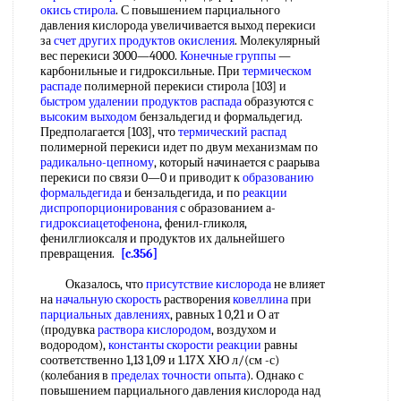
окись стирола
. С повышением парциального
давления кислорода увеличивается выход перекиси
за
счет других
продуктов окисления
. Молекулярный
вес перекиси 3000—4000.
Конечные группы
—
карбонильные и гидроксильные. При
термическом
распаде
полимерной перекиси стирола [103] и
быстром удалении
продуктов распада
образуются с
высоким выходом
бензальдегид и формальдегид.
Предполагается [103], что
термический распад
полимерной перекиси идет по двум механизмам по
радикально-цепному
, который начинается с раарыва
перекиси по связи 0—0 и приводит к
образованию
формальдегида
и бензальдегида, и по
реакции
диспропорционирования
с образованием а-
гидроксиацетофенона
, фенил-гликоля,
фенилглиоксаля и продуктов их дальнейшего
превращения.
[c.356]
Оказалось, что
присутствие кислорода
не влияет
на
начальную скорость
растворения
ковеллина
при
парциальных давлениях
, равных 1 0,21 и О ат
(продувка
раствора кислородом
, воздухом и
водородом),
константы скорости реакции
равны
соответственно 1,13 1,09 и 1.17Х ХЮ л/(см -с)
(колебания в
пределах точности
опыта
). Однако с
повышением парциального давления кислорода над