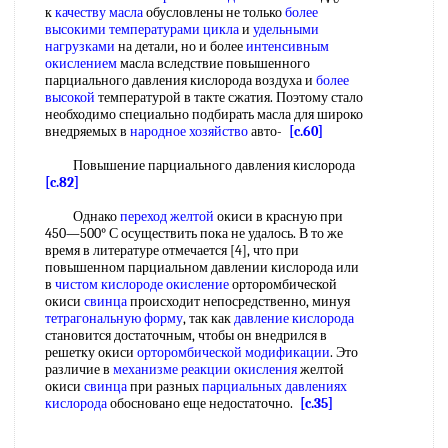
к
качеству масла
обусловлены не только
более
высокими
температурами цикла
и
удельными
нагрузками
на детали, но и более
интенсивным
окислением
масла вследствие повышенного
парциального давления кислорода воздуха и
более
высокой
температурой в такте сжатия. Поэтому стало
необходимо специально подбирать масла для широко
внедряемых в
народное хозяйство
авто-
[c.60]
Повышение парциального давления кислорода
[c.82]
Однако
переход желтой
окиси в красную при
450—500° С осуществить пока не удалось. В то же
время в литературе отмечается [4], что при
повышенном парциальном давлении кислорода или
в
чистом кислороде окисление
орторомбической
окиси
свинца
происходит непосредственно, минуя
тетрагональную форму
, так как
давление кислорода
становится достаточным, чтобы он внедрился в
решетку окиси
орторомбической модификации
. Это
различие в
механизме реакции окисления
желтой
окиси
свинца
при разных
парциальных давлениях
кислорода
обосновано еще недостаточно.
[c.35]