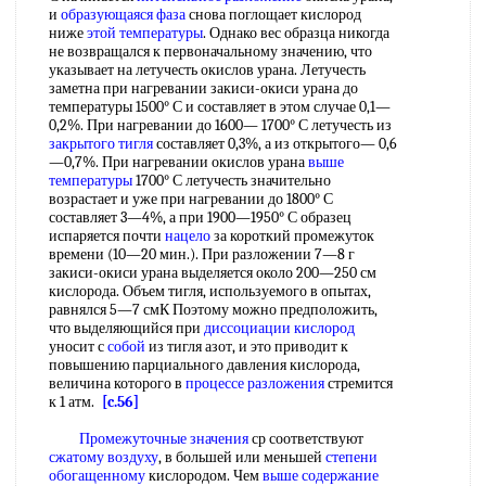
и
образующаяся фаза
снова поглощает кислород
ниже
этой температуры
. Однако вес образца никогда
не возвращался к первоначальному значению, что
указывает на летучесть окислов урана. Летучесть
заметна при нагревании закиси-окиси урана до
температуры 1500° С и составляет в этом случае 0,1—
0,2%. При нагревании до 1600— 1700° С летучесть из
закрытого тигля
составляет 0,3%, а из открытого— 0,6
—0,7%. При нагревании окислов урана
выше
температуры
1700° С летучесть значительно
возрастает и уже при нагревании до 1800° С
составляет 3—4%, а при 1900—1950° С образец
испаряется почти
нацело
за короткий промежуток
времени (10—20 мин.). При разложении 7—8 г
закиси-окиси урана выделяется около 200—250 см
кислорода. Объем тигля, используемого в опытах,
равнялся 5—7 смК Поэтому можно предположить,
что выделяющийся при
диссоциации кислород
уносит с
собой
из тигля азот, и это приводит к
повышению парциального давления кислорода,
величина которого в
процессе разложения
стремится
к 1 атм.
[c.56]
Промежуточные значения
ср соответствуют
сжатому воздуху
, в большей или меньшей
степени
обогащенному
кислородом. Чем
выше содержание