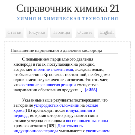
Справочник химика 21
ХИМИЯ И ХИМИЧЕСКАЯ ТЕХНОЛОГИЯ
Статьи
Рисунки
Таблицы
О сайте
English
Повышение парциального давления кислорода
С повышением парциального давления
кислорода в газах, поступающих на реакцию,
возрастает
значение знаменателя
, а следовательно,
чтобы величина Кр осталась постоянной, необходимо
одновременное увеличение числителя. Это означает,
что
состояние равновесия реакции
смещается в
направлении образования продукта. .,
[c.355]
Указанные выше результаты подтверждают, что
выгорание
углеродистых отложений
на
оксиде
хрома
(П1) происходит после
индукционного
периода
, во время которого разрушаются связи
атомов углерода с оксидом и
восстановленные ионы
хрома окисляются [109].
Длительность
индукционного периода
уменьшается с
увеличением