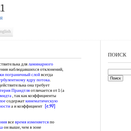
1
Я
nglish
ПОИСК
ствительна для
ламинарного
нения наблюдавшихся отклонений,
ки пограничный слой
всегда
урбулентному ядру потока
.
ействительна она требует
итерия Прандтля
отличается от 1 (а
мидта
, так как коэффициенты
лое
содержат
кинематическую
ности
а и коэффициент
[c.97]
ения
все
время изменяется
по
ка
он выше, чем в зоне