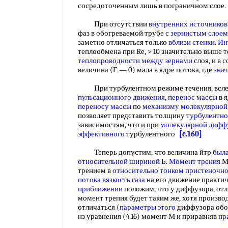
сосредоточенным лишь в пограничном слое
При отсутствии
внутренних источников
фаз в обогреваемой трубе с
зернистым слоем
заметно отличаться только
вблизи стенки
.
Ин
теплообмена при Re, > 10 значительно выше 
теплопроводности
между зернами
слоя, и в 
величина (Г — 0) мала в ядре потока, где
зна
При турбулентном режиме течения, всл
пульсационного движения
,
перенос массы
в 
переносу массы
по
механизму молекулярной
позволяет представить толщину
турбулентно
зависимостям, что и при
молекулярной дифф
эффективного
турбулентного
[c.160]
Теперь допустим, что величина йтр
был
относительной шириной
Ь.
Момент трения
М
трением в
относительно тонком
пристеночно
потока вязкость газа
на его движение практич
приближении
положим, что у диффузора, отл
момент трепия будет таким же, хотя произв
отличаться (
параметры этого
диффузора обо
нз уравнения (4.16) момент М и приравняв
пр