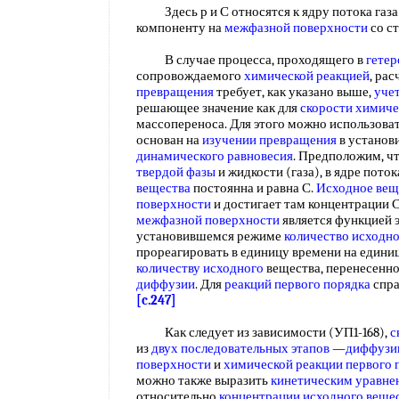
Здесь р и С относятся к ядру потока газа и
компоненту на
межфазной поверхности
со с
В случае процесса, проходящего в
гетер
сопровождаемого
химической реакцией
, ра
превращения
требует, как указано выше,
уче
решающее значение как для
скорости химиче
массопереноса. Для этого можно использова
основан на
изучении превращения
в установи
динамического равновесия
. Предположим, ч
твердой фазы
и жидкости (газа), в ядре пото
вещества
постоянна и равна С.
Исходное вещ
поверхности
и достигает там концентрации С
межфазной поверхности
является функцией 
установившемся режиме
количество исходн
прореагировать в единицу времени на едини
количеству исходного
вещества, перенесенн
диффузии
. Для
реакций первого порядка
спра
[c.247]
Как следует из зависимости (УП1-168),
с
из
двух
последовательных этапов
—
диффузии
поверхности
и
химической реакции первого 
можно также выразить
кинетическим уравне
относительно
концентрации исходного веще