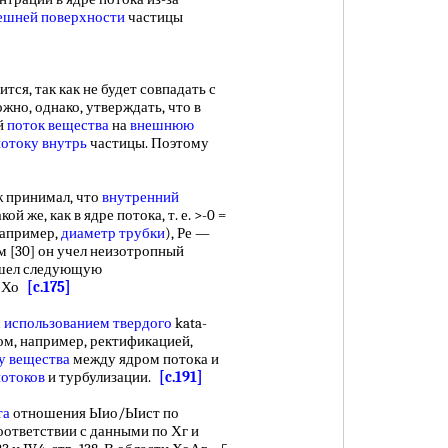
ешней поверхности
частицы
тся, так как не будет совпадать с
жно, однако, утверждать, что в
й
поток вещества
на
внешнюю
потоку внутрь
частицы. Поэтому
ж принимал, что
внутренний
кой же, как в ядре потока, т. е. >-0 =
апример,
диаметр трубки
), Ре —
м [30] он учел неизотропный
ашел следующую
я Хо
[c.175]
с
использованием твердого
kata-
м, например, ректификацией,
у вещества
между ядром потока и
потоков
и турбулизации.
[c.191]
та
отношения Ыио/Ыист по
 соответствии с данными по Хг и