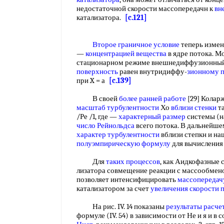
недостаточной скорости массопередачн к
вн
катализатора.
[c.121]
Второе граничное условие
теперь измени
—
концентрацией вещества
в ядре потока. Мо
стационарном режиме внешнедиффузионны
поверхность
равен внутридиффу-
зионному
при X = а
[c.139]
В своей
более ранней работе
[29] Колар
масштаб турбулентности
Хо
вблизи стенки
та
/Ре /1, где —
характерный размер
системы (н
число Рейнольдса
всего потока. В дальнейше
характер турбулентности
вблизи степкн и н
полуэмпирическую формулу
для вычислени
Для
таких процессов
, как Аидкофазные 
лизатора совмещение реакции с массообмено
позволяет интенсифицировать
массопередач
катализатором за счет
увеличения скорости 
На рис. IV. 14 показаны
результаты расче
формуле (IV. 54) в зависимости от Не и я и в