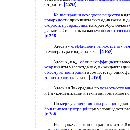
скорости
[c.247]
Концентрации исходного вещества
в яд
поверхности
приблизительно одинаковы, и 
скорость превращения
, которая обусловлена
реакции. Это — так называемая
кинетическая
[c.248]
Здесь а -
коэффициент теплоотдачи
-
тем
-температура в ядре потока.
[c.169]
Здесь к,, и к,, -
общие коэффициенты
масс
коэф
циенты массоотдачи с, и - концентрации 
объему концентрации
в соответствующих фаз
концентрации
в фазах
[c.170]
Здесь s ч Ts - средние по
поверхности ка
и T a - концентрации и температуры в ядре п
По
мере увеличения
зона реакции
сдвига
больших концентраций
при условии достигает
[c.268]
Если даже с. — концентрация в газовой 
катализатора
, она может отличаться от конце