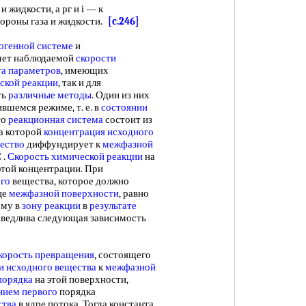
 жидкости, а рг и i — к
тороны газа и жидкости.
[c.246]
огенной системе
и
счет наблюдаемой
скорости
та параметров
, имеющих
ской реакции
, так и для
ть
различные методы
. Один из них
вшемся режиме, т. е. в
состоянии
то
реакционная система
состоит из
ка которой
концентрация исходного
ество
диффундирует к
межфазной
 .
Скорость химической реакции
на
этой концентрации. При
ого
вещества, которое должно
це
межфазной поверхности
, равно
ому в
зону реакции
в
результате
ведлива следующая зависимость
корость превращения
, состоящего
 исходного вещества
к
межфазной
порядка
на этой поверхности,
нием первого
порядка
ства
в ядре потока. Тогда константа