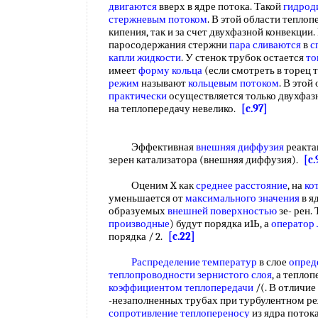
двигаются
вверх в ядре потока. Такой
гидрод
стержневым потоком
. В этой области теплоп
кипения, так и за счет двухфазной конвекци
паросодержания стержни
пара сливаются
в
с
капли жидкости
. У стенок трубок остается
то
имеет
форму кольца
(если смотреть в торец 
режим
называют
кольцевым потоком
. В этой
практически
осуществляется только двухфаз
на теплопередачу невелико.
[c.97]
Эффективная
внешняя диффузия
реакта
зерен катализатора (внешняя диффузия).
[c.
Оценим X как
среднее расстояние
, на
ко
уменьшается от
максимального значения
в я
образуемых
внешней поверхностью
зе- рен.
производные
) будут порядка и1Ь, а
оператор 
порядка / 2.
[c.22]
Распределение температур
в слое
опред
теплопроводности зернистого слоя
, а тепло
коэффициентом теплопередачи
/(. В отличие
-незаполненных трубах при турбулентном ре
сопротивление теплопереносу
из ядра поток