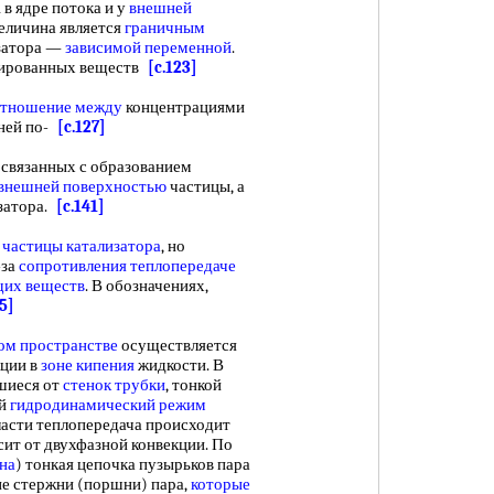
 в ядре потока и у
внешней
еличина является
граничным
затора —
зависимой переменной
.
рбированных веществ
[c.123]
отношение между
концентрациями
шней по-
[c.127]
связанных с образованием
внешней поверхностью
частицы, а
затора.
[c.141]
частицы катализатора
, но
-за
сопротивления теплопередаче
щих веществ
. В обозначениях,
5]
ом пространстве
осуществляется
кции в
зоне кипения
жидкости. В
шиеся от
стенок трубки
, тонкой
ой
гидродинамический режим
бласти теплопередача происходит
сит от двухфазной конвекции. По
на
) тонкая цепочка пузырьков пара
ие стержни (поршни) пара,
которые