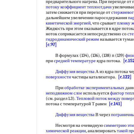
предварительного нагрева. При переходе от
потоку коэффициент теплоотдачи
увеличивае
затем снижается при переходе от
стержневог
дальнейшем увеличении паросодержания
па
кинетической энергией
, что срывает
пленку 
Жидкость при этом оказывается в ядре потока
ноток соприкасается непосредственно со
сте
гидродинамический режим
называется тума
[c.97]
В формулах (134), (136), (138) п (139)
физи
при
средней температуре
ядра потока.
[c.15
Диффузия вещества
А из ядра потока ч
поверхности
частицы катализатора.
[c.122]
При
обработке экспериментальных
дан
неподвижном слое
используется
фактор теп
(см. раздел 1.3).
Тепловой поток
между повер
потока с температурой Т равен
[c.141]
Диффузия вещества
В через
пограничны
Несмотря на очевидную
симметрию эти
химической реакции
, анализировать
такой пр