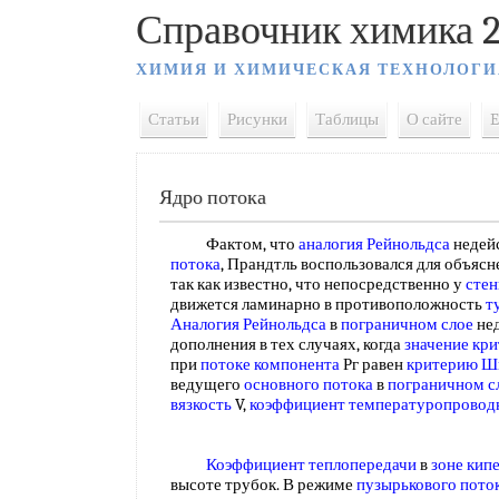
Справочник химика 2
ХИМИЯ И ХИМИЧЕСКАЯ ТЕХНОЛОГИ
Статьи
Рисунки
Таблицы
О сайте
E
Ядро потока
Фактом, что
аналогия Рейнольдса
недей
потока
, Прандтль воспользовался для объяс
так как известно, что непосредственно у
стен
движется ламинарно в противоположность
т
Аналогия Рейнольдса
в
пограничном слое
нед
дополнения в тех случаях, когда
значение кр
при
потоке компонента
Рг равен
критерию Ш
ведущего
основного потока
в
пограничном с
вязкость
V,
коэффициент температуропровод
Коэффициент теплопередачи
в
зоне кип
высоте трубок. В режиме
пузырькового пото