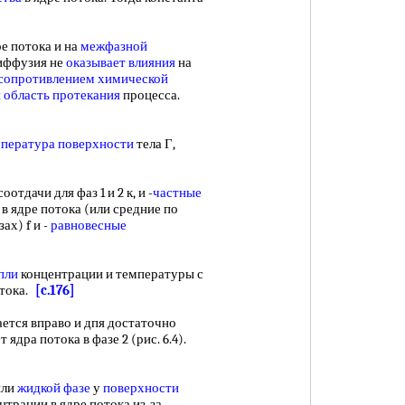
ре потока и на
межфазной
диффузия не
оказывает влияния
на
сопротивлением химической
 область протекания
процесса.
пература поверхности
тела Г,
оотдачи для фаз 1 и 2 к, и -
частные
в ядре потока (или средние по
ах) f и -
равновесные
пли
концентрации и температуры с
отока.
[c.176]
ется вправо и дпя достаточно
 ядра потока в фазе 2 (рис. 6.4).
или
жидкой фазе
у
поверхности
нтрации в ядре потока из-за