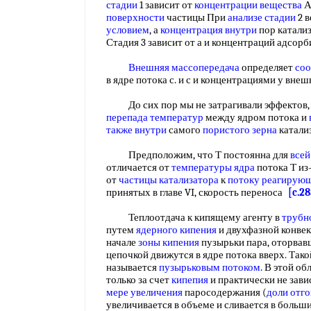
стадии
1 зависит от
концентрации вещества
А
поверхности
частицы При
анализе стадии
2 в
условием
, а
концентрация внутри
пор катали
Стадия 3 зависит от а и концентраций адсо
Внешняя массопередача
определяет
со
в ядре потока с. и с и концентрациями у вне
До сих пор мы не затрагивали эффектов, 
перепада температур
между ядром потока и
также внутри
самого
пористого зерна
катали
Предположим, что Т постоянна для
всей
отличается от
температуры ядра
потока Т из
от
частицы катализатора
к
потоку реагирую
принятых в главе VI, скорость переноса
[c.28
Теплоотдача к кипящему агенту в
трубн
путем
ядерного кипения
и двухфазной конве
начале
зоны кипения
пузырьки пара, оторвав
цепочкой движутся в ядре потока вверх. Так
называется
пузырьковым потоком
. В этой о
только за счет
кипепия
и практически не зави
мере увеличения
паросодержания (
доли отго
увеличивается в объеме и сливается в больш