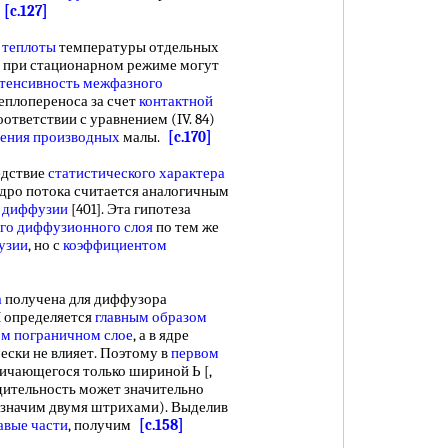
.
[c.127]
 теплоты
температуры отдельных
при стационарном режиме могут
тенсивность межфазного
теплопереноса за счет
контактной
соответствии с уравнением (IV. 84)
чения производных
малы.
[c.170]
едствие
статистического характера
ядро потока считается аналогичным
 диффузии
[401]. Эта гипотеза
го диффузионного слоя
по тем же
узии
, но с
коэффициентом
а
получена для диффузора
 определяется
главным образом
м пограничном слое
, а в ядре
ески не влияет. Поэтому в
первом
ичающегося только шириной Ь [,
одительность может значительно
значим двумя штрихами). Выделив
авые части
, получим
[c.158]