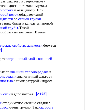
 пузырькового к стержневому
тся и достигает максимума, а
о потока
к кольцевому. При
ровой поток
обладает такой
жидкости
со
стенок трубки
.
 в виде брызг и капель, а паровой
нкой трубы
. Такой
нообразным потоком . В этом
ческие свойства жидкости
берутся
2]
ерез
пограничный слой
к
внешней
ных по
внешней теплопередаче
в
лопередачи
аналогичный фактору
хностью
с температурой и ядром
й слой
в ядро потока.
[c.123]
х
стадий относительно стадии 4 —
оцесс
очень трудно. Так,
скорость