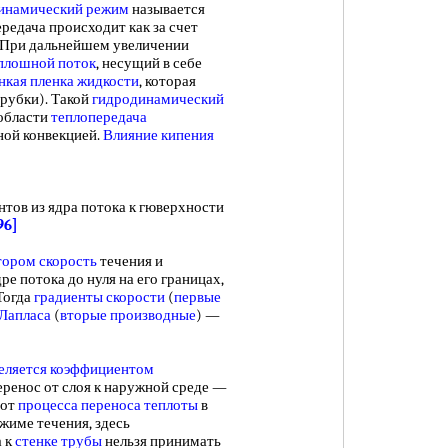
инамический режим
называется
ередача происходит как за счет
и. При дальнейшем увеличении
плошной поток
, несущий в себе
нкая пленка жидкости
, которая
трубки). Такой
гидродинамический
 области
теплопередача
ной конвекцией.
Влияние кипения
нтов из ядра потока к гюверхности
96]
тором скорость
течения и
дре потока до нуля на его границах,
 Тогда
градиенты скорости
(
первые
Лапласа
(
вторые производные
) —
еляется коэффициентом
перенос от слоя к наружной среде —
 от
процесса переноса теплоты
в
жиме течения, здесь
а к
стенке трубы
нельзя принимать