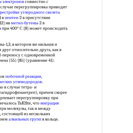
ы электронов
совместно с
м случае перегруппировка приводит
рестройке углеродного скелета
1 в
пентен
-2 в присутствии
12] ив
метил-бутены
-2 в
а
при 400° С [8] может происходить
а-1,3, в котором ви-нильная н
 друг относительно друга, как в
]-Н-переносу с одновременной
ена (55) [85] (уравнение 41).
пом
побочной реакции
,
ческих углеводородов
.
о в случае тетра- и
тагидрофенантреп), причем скорее
терпевает перегруппировку при
мечалось TaKHte, что
миграция
три молекулы, так и между
, состоящей из нескольких
нием
алкильных групп
в кольце.