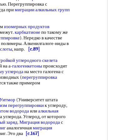
ью. Перегруппировка с
гда при
миграции алкильных групп
ем
изомерных продуктов
омежут.
карбкатионе
по такому же
уппировке
). Нередко в качестве
 полимеры. Алкенилгалоге-ниды в
ислоты
, напр.
[c.89]
тройкой углеродного скелета
 на а-
галогенкетоны
происходит
му углерода
на место галогена с
изводных (
перегруппировка
ется также примером
Уитмор
(Университет штата
изм перегруппировки
к углероду,
атом водорода
или
алкильная
 углерода. Углерод, от которого
ый заряд
.
Миграция водорода
с
виг
аналогичная
миграция
виг. Это два
[c.167]