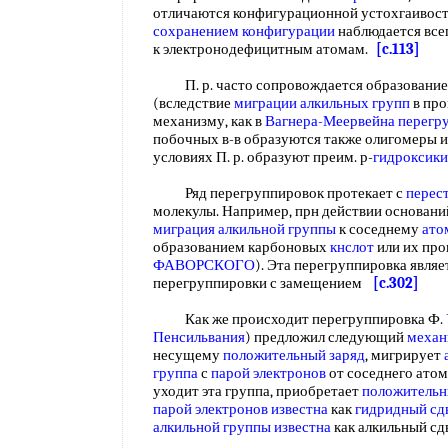
отличаются конфигурационной устохгаивост
сохранением конфигурации
наблюдается все
к электронодефицитным атомам.
[c.113]
П. р. часто сопровождается образовани
(вследствие
миграции алкильных групп
в пр
механизму, как в
Вагнера-Меервейна перегр
побочных в-в образуются также олигомеры и
условиях П. р. образуют преим. р-
гидроксик
Ряд перегруппировок протекает с
перес
молекулы. Например, прн действии оснований
миграция алкильной группы
к соседнему
ато
образованием карбоновых
кнслот
или их про
ФАВОРСКОГО
). Эта перегруппировка явля
перегруппировки с замещением
[c.302]
Как же происходит перегруппировка Ф.
Пенсильвания
) предложил следующий
механ
несущему
положительный заряд
, мигрирует
группа
с
парой электронов
от соседнего атома
уходит эта группа, приобретает
положительн
парой электронов
известна
как
гидридный сд
алкильной группы
известна
как алкильный сд