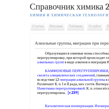
Справочник химика 2
ХИМИЯ И ХИМИЧЕСКАЯ ТЕХНОЛОГИ
Статьи
Рисунки
Таблицы
О сайте
E
Алкильные группы, миграции при пер
Образующиеся ониевые ионы способны п
перегруппировку, при которой происходят 
алкильных групп
в виде алкенов и миграция 
КАМФЕНОВЫЕ ПЕРЕГРУППИРОВКИ
скелета
алициклических соединений
, главны
вследствие 1,2-
миграции алкильной группы
в
Различают К. п. I и II рада, наэ. соотв. Ваг
Наметкина перегруппировкой
. К. п. относят
перегруппировок.
[c.239]
Каталитическая изомеризация
.
Изомери