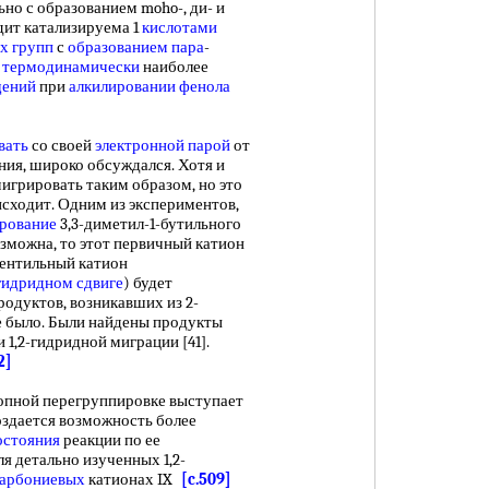
 с образованием moho-, ди- и
дит катализируема 1
кислотами
х групп
с
образованием пара
-
я
термодинамически
наиболее
щений
при
алкилировании фенола
вать
со своей
электронной парой
от
я, широко обсуждался. Хотя и
игрировать таким образом, но это
исходит. Одним из экспериментов,
рование
3,3-диметил-1-бутильного
зможна, то этот первичный катион
пентильный катион
гидридном сдвиге
) будет
одуктов, возникавших из 2-
е было. Были найдены продукты
1,2-гидридной миграции [41].
2]
опной перегруппировке выступает
создается возможность более
остояния
реакции по ее
я детально изученных 1,2-
арбониевых
катионах IX
[c.509]