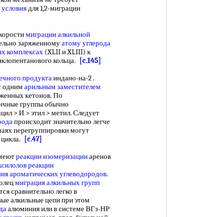
 условия
для 1,2-миграции
корости
миграции алкильной
тельно заряженному
атому углерода
х комплексах
(XLII и XLIII) к
иклопентанового кольца.
[c.145]
ечного продукта
индано-на-2 .
с одним
арильным заместителем
женных кетонов. По
личные группы обычно
ил > И > этил > метил. Следует
рода
происходит значительно легче
учаях перегруппировки могут
 цикла.
[c.47]
меют
реакции изомеризации
аренов
ксилолов
реакции
ния ароматических углеводородов
.
колец
миграция алкильных групп
ся сравнительно легко в
вые алкильные цепи при этом
да
алюминия или в системе ВГз-НР