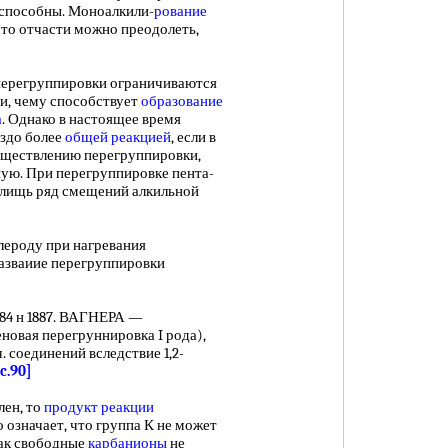
оспособны. Моноалкили-
рование
то отчасти можно преодолеть,
ерегруппировки ограничиваются
и, чему способствует
образование
а
. Однако в настоящее время
аздо более
общей реакцией
, если в
уществлению перегруппировки,
ную. При перегруппировке пента-
а лищь ряд смещений алкильной
лероду при нагревания
азваиие перегруппировки
84 н 1887. ВАГНЕРА —
я перегруннировка I рода),
. соединений вследствие 1,2-
[c.90]
лен, то
продукт реакции
о означает, что группа К не может
 как свободные
карбанионы
не