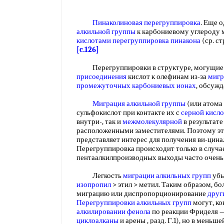
Пинаколиновая перегруппировка
. Еще 
алкильной группы
к карбониевому углероду 
кислотами перегруппировка
пинакона
(ср. ст
[c.126]
Перегруппировки в структуре, могущие 
присоединения
кислот к олефинам из-за
мигр
промежуточных карбониевых ионах
, обсужд
Миграция алкильной группы
(или атома 
сульфокислот при контакте их с
серной кисл
внутри-, так и
межмолекулярной
в результат
расположенными заместителями. Поэтому это
представляет интерес для получения ви-цин
Перегруппировка происходит только в случае
пентаалкилпроизводных выходы часто очен
Легкость
миграции алкильных групп
убы
изопропил
> этил > метил. Таким образом, бо
миграцию или диспропорционирование
друг
Перегруппировки алкильных
групп
могут, ко
алкилировании фенола
по реакции Фриделя — 
циклоалканы
и арены , разд. Г.1), но в меньше