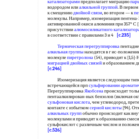
катализаторами
предполагает миграцию
пар
водородом или
алкильной группой
. В перво
к смещению
двойной связи
, во втором — к
пе
молекулы. Например, изомеризация пентена-
активированной окиси алюминия при 357° С [
присутствии
алюмосиликатного катализатор
в соответствии с правилами 3 и 4
[c.235]
Термическая перегруппировка
пентадиен
алкильная группы
находятся в г ис-положении
молекуле
пиретролона
(54), приводит к [1,5
миграцией двойных связей
и образованием ди
[c.246]
Изомеризация является следующим ти
встречающейся прп
сульфировании аромати
Перегруппировка
Якобсена
происходит тольк
пентаалкилирован-ных бензолов (включая ок
сульфоновая кислота
, чем углеводород, пре
контакте с избытком
серной кислоты
[94]. От
алкильных групп
обычно происходит как вну
молекулами и приводит к образованию смеси
сульфокислот с различным числом и положе
[c.526]