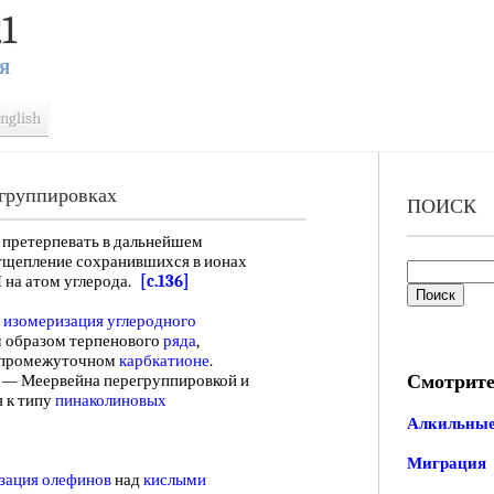
1
Я
nglish
егруппировках
ПОИСК
ретерпевать в дальнейшем
отщепление сохранившихся в ионах
Н на атом углерода.
[c.136]
,
изомеризация углеродного
м образом терпенового
ряда
,
 промежуточном
карбкатионе
.
Смотрите
нера — Меервейна перегруппировкой и
ся к типу
пинаколиновых
Алкильные
Миграция
зация олефинов
над
кислыми