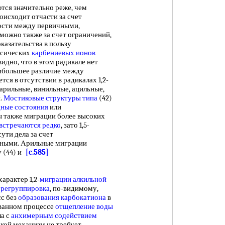
тся значительно реже, чем
роисходит отчасти за счет
ости между первичными,
можно также за счет ограничений,
оказательства в пользу
ссических
карбениевых ионов
идно, что в этом радикале нет
Наибольшее различие между
тся в отсутствии в радикалах 1,2-
 арильные, винильные, ацильные,
.
Мостиковые структуры
типа
(42)
ные состояния
или
 также миграции более высоких
встречаются редко
, зато 1,5-
сути дела за счет
чными. Арильные миграции
у (44) и
[c.585]
рактер 1,2-
миграции алкильной
ерегруппировка
, по-видимому,
с без
образования карбокатиона
в
ованном процессе
отщепление воды
а с
анхимерным содействием
такой механизм не требует