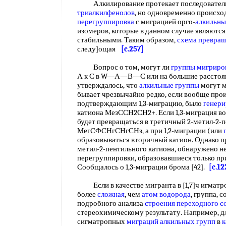
Алкилирование протекает последовательно
триалкилфенолов
, но одновременно происхо
перегруппировка
с миграцией орго-
алкильны
изомеров, которые в данном случае являютс
стабильными. Таким образом,
схема превра
следу]ощая
[c.257]
Вопрос о том, могут ли
группы мигриро
А к С в W—А—В—С или на большие расстояни
утверждалось, что
алкильные группы
могут м
бывает чрезвычайно редко, если вообще про
подтверждающим 1,3-миграцию, было
генери
катиона МезССН2СН2+. Если 1,3-миграция во
будет превращаться в третичный 2-метил-2-
МегСФСНгСНгСНз, а при 1,2-миграции (или
образовываться вторичный катион. Однако пр
метил-2-пентильного катиона, обнаружено н
перегруппировки, образовавшиеся только при 
Сообщалось о 1,3-миграции брома [42].
[c.12
Если в качестве мигранта в [1,7]ч игматр
более
сложная
, чем
атом водорода
, группа, 
подробного анализа
строения переходного с
стереохимическому результату. Например, дл
сигматропных
миграций алкильных групп
в
к