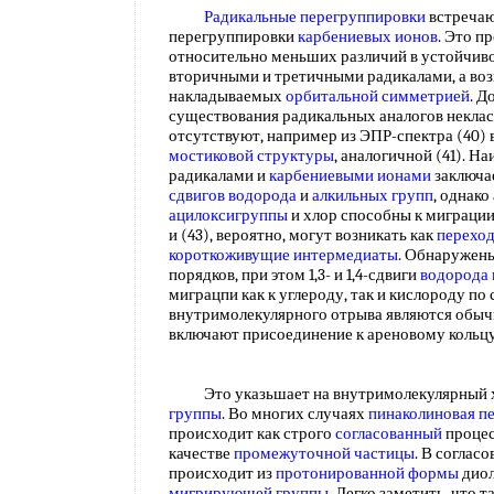
Радикальные перегруппировки
встречаю
перегруппировки
карбениевых ионов
. Это п
относительно меньших различий в устойчив
вторичными и третичными радикалами, а воз
накладываемых
орбитальной симметрией
. Д
существования радикальных аналогов некла
отсутствуют, например из ЭПР-спектра (40) в
мостиковой структуры
, аналогичной (41). 
радикалами и
карбениевыми ионами
заключае
сдвигов
водорода
и
алкильных групп
, однако
ацилоксигруппы
и хлор способны к миграции
и (43), вероятно, могут возникать как
переход
короткоживущие интермедиаты
. Обнаружены
порядков, при этом 1,3- и 1,4-сдвиги
водорода
миграцпи как к углероду, так и кислороду по 
внутримолекулярного отрыва являются обы
включают присоединение к ареновому кольц
Это указьшает на внутримолекулярный ха
группы
. Во многих случаях
пинаколиновая п
происходит как строго
согласованный
процес
качестве
промежуточной частицы
. В соглас
происходит из
протонированной формы
диол
мигрирующей группы
. Легко заметить, что 