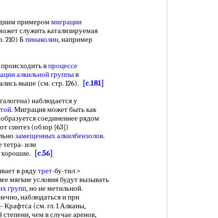
одним примером
миграции
может служить катализируемая
р. 210) Б
пинаколин
, например
происходить в
процессе
ации алкильной группы
в
ались выше (см. стр. 126).
[c.181]
галогена) наблюдается у
отой
. Миграция может быть как
е образуется соединеннее рядом
т синтез (обзор [63])
ально
замещенных алкилбензолов
.
 тетра- или
ь хорошие.
[c.56]
вает в ряду
трет
-бу-тил >
лее мягкие условия будут вызывать
их групп
, но не метильной.
нечно, наблюдаться и при
Крафтса (см. гл. 1 Алканы,
й степени, чем в случае аренов,