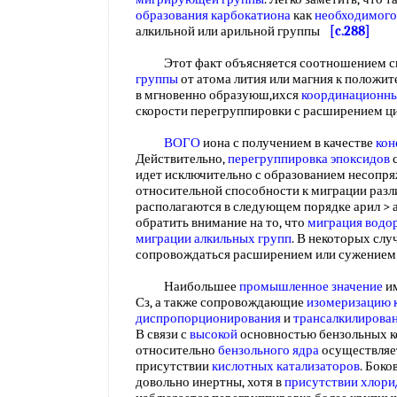
образования карбокатиона
как
необходимого
алкильной или арильной группы
[c.288]
Этот факт объясняется соотношением с
группы
от атома лития или магния к положи
в мгновенно образуюш,ихся
координационны
скорости перегруппировки с расширением ц
ВОГО
иона с получением в качестве
кон
Действительно,
перегруппировка эпоксидов
идет исключительно с образованием несопря
относительной способности к миграции раз
располагаются в следующем порядке арил > ац
обратить внимание на то, что
миграция водо
миграции алкильных групп
. В некоторых сл
сопровождаться расширением или сужением
Наибольшее
промышленное значение
и
Сз, а также сопровождающие
изомеризацию 
диспропорционирования
и
трансалкилирова
В связи с
высокой
основностью бензольных 
относительно
бензольного ядра
осуществляет
присутствии
кислотных катализаторов
. Боко
довольно инертны, хотя в
присутствии хлори