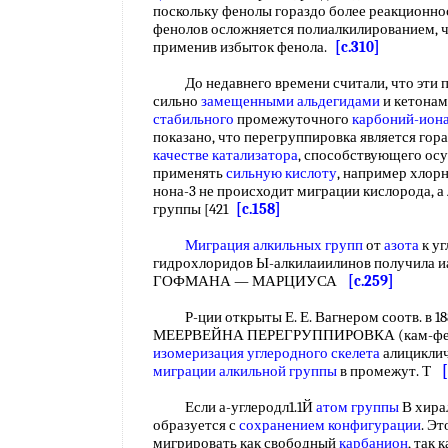
поскольку фенолы гораздо более реакционн
фенолов осложняется полиалкилированием, ч
применив избыток фенола.
[c.310]
До недавнего времени считали, что эти п
сильно
замещенными альдегидами
и кетонам
стабильного
промежуточного
карбоний-ион
показано, что перегруппировка является гор
качестве катализатора
, способствующего ос
применять
сильную кислоту
, например хлор
нона-3 не происходит миграции кислорода, 
группы [421
[c.158]
Миграция алкильных групп
от
азота
к уг
гидрохлоридов Ы-алкилаиилинов получила и
ГОФМАНА — МАРЦИУСА
[c.259]
Р-ции открыты Е. Е. Вагнером соотв. в 18
МЕЕРВЕЙНА ПЕРЕГРУППИРОВКА (кам-фенова
изомеризация углеродного скелета
алициклич
миграции алкильной группы
в промежут. Т
Если а-углеродл1.1Й
атом группы
В хира
образуется с
сохранением конфигурации
. Эт
мигрировать как свободный
карбанион
, так