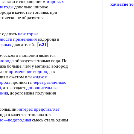
я в связи с сокращением
мировых
качестве т
ие годы
довольно широко
рода в качестве топлива, при
тически не образуется
 сделать
некоторые
зности применения
водорода в
льных
двигателей.
[c.21]
ическом отношении является
слорода
образуется только вода. По
раза больше, чем у метана) водород
ивают
применение водорода
в
ния в сжатом или
жидком
орода
проникать
через различные
.
й
, что создает
дополнительные
ения
, дороговизна получения
ибольший
интерес представляет
ода в качестве топлива для
но—водородная
смесь стала одним