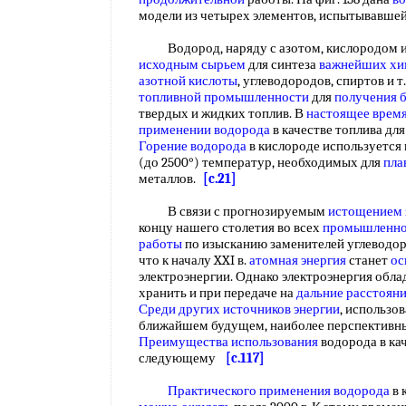
модели из четырех элементов, испытывавшей
Водород, наряду с азотом, кислородом и о
исходным сырьем
для синтеза
важнейших хи
азотной кислоты
, углеводородов, спиртов и т
топливной промышленности
для
получения 
твердых и жидких топлив. В
настоящее врем
применении водорода
в качестве топлива дл
Горение водорода
в кислороде используется 
(до 2500°) температур, необходимых для
пла
металлов.
[c.21]
В связи с прогнозируемым
истощением 
концу нашего столетия во всех
промышленно 
работы
по изысканию заменителей углеводор
что к началу XXI в.
атомная энергия
станет
ос
электроэнергии. Однако электроэнергия облад
хранить и при передаче на
дальние расстоян
Среди других
источников энергии
, использо
ближайшем будущем, наиболее перспективны
Преимущества использования
водорода в кач
следующему
[c.117]
Практического применения водорода
в 