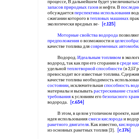
процессе, В дальнейшем будет увеличиватьс
запасов природных газов
и нефти. В
последн
обсуждается
перспектива использования
водо
сжигании которого в
тепловых машинах
прак
экологически вредных ве-
[c.125]
Моторные свойства водорода
позволяют
предположения
о возможности и
целесообра
качестве топлива для
современных автомоби
Водород.
Идеальным топливом
в эколог
водород, так как при его сгорании в
среде ки
удельной
теплотворной способности
(в 2,57 
превосходит все известные топлива. Сдерж
качестве топлива необходимость использова
состоянии
, исключительная
способность вод
материалы и вызывать
растрескивание стале
требования
к условиям его
безопасного хран
водорода.
[c.654]
В этом, в целом утопичном проекте, на
идея использования
смеси кислорода
и водор
ракетного двигателя
. Как известно,
кислород
из основных ракетных топлив [2].
[c.176]