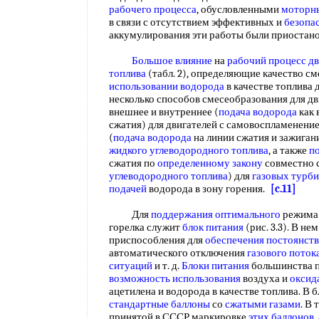
рабочего процесса
, обусловленными
моторн
в связи с отсутствием эффективных и
безопа
аккумулирования эти работы были приоста
Большое влияние
на
рабочий процесс дв
топлива
(табл. 2), определяющие качество с
использовании водорода
в качестве топлива
несколько способов смесеобразования для д
внешнее и внутреннее (
подача водорода
как 
сжатия) для двигателей с самовоспламенени
(
подача водорода
на линии сжатия и зажиган
жидкого углеводородного топлива
, а также
п
сжатия по
определенному закону
совместно 
углеводородного топлива
) для
газовых турб
подачей
водорода в зону горения.
[c.11]
Для
поддержания оптимального
режим
горелка служит
блок питания
(рис. 3.3). В н
приспособления для
обеспечения постоянств
автоматического отключения
газового поток
ситуаций
и т. д.
Блоки питания
большинства п
возможность использования
воздуха и
оксид
ацетилена и водорода в качестве топлива. В 
стандартные баллоны
со
сжатыми газами
. В 
принятой в СССР маркировке
этих баллонов
,