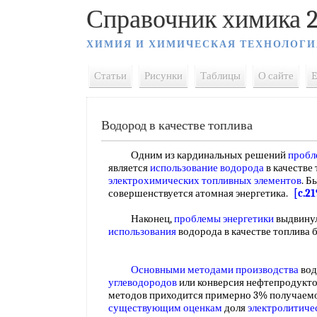
Справочник химика 2
ХИМИЯ И ХИМИЧЕСКАЯ ТЕХНОЛОГИ
Статьи
Рисунки
Таблицы
О сайте
E
Водород в качестве топлива
Одним из кардинальных решений
пробл
является
использование водорода
в качестве 
электрохимических топливных элементов
. 
совершенствуется атомная энергетика.
[c.21
Наконец,
проблемы энергетики
выдвину
использования
водорода в качестве топлива б
Основными методами производства
вод
углеводородов
или конверсия нефтепродукто
методов приходится примерно 3% получаемо
существующим оценкам
доля
электролитиче