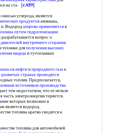
ся на ста-
[c.439]
кисью углерода, является
мических продуктов
аммиака,
. п. Водород
широко применяется
в
бензина
путем гидрогенизации
я
разрабатывается вопрос о
я
двигателей внутреннего сгорания
.
в технике для
получения высоких
вления кварца
и тугоплавких
запасов нефти
и
природного газа
к
развитых странах
проводятся
одных топлив. Предполагается,
новным источником производства
ает тем недостатком, что ее нельзя
ия
часть электроэнергии теряется.
вание которых возможно в
м является водород.
естве топлива кратко сводятся к
качестве топлива для автомобилей