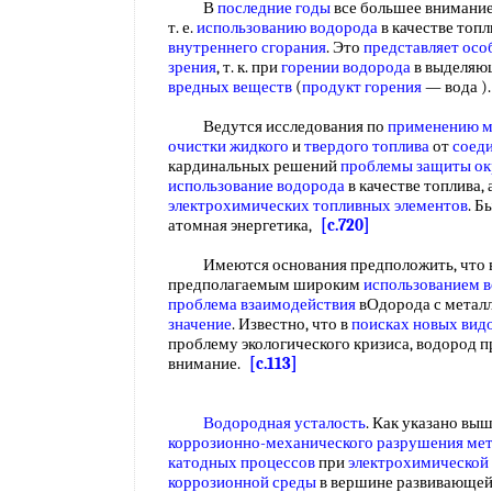
В
последние годы
все большее внимание
т. е.
использованию водорода
в качестве топл
внутреннего сгорания
. Это
представляет осо
зрения
, т. к. при
горении водорода
в выделяющ
вредных веществ
(
продукт горения
— вода )
Ведутся исследования по
применению м
очистки жидкого
и
твердого топлива
от
соед
кардинальных решений
проблемы защиты о
использование водорода
в качестве топлива, 
электрохимических топливных элементов
. Б
атомная энергетика,
[c.720]
Имеются основания предположить, что в д
предполагаемым широким
использованием 
проблема взаимодействия
вОдорода с метал
значение
. Известно, что в
поисках новых
вид
проблему экологического кризиса, водород п
внимание.
[c.113]
Водородная усталость
. Как указано вы
коррозионно-механического разрушения
мет
катодных процессов
при
электрохимической
коррозионной среды
в вершине развивающе