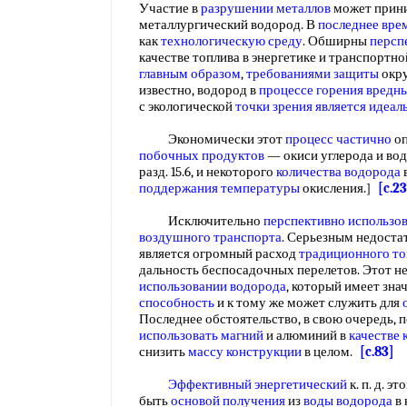
Участие в
разрушении металлов
может прини
металлургический водород. В
последнее вре
как
технологическую среду
. Обширны
персп
качестве топлива в энергетике и транспортно
главным образом
,
требованиями защиты
окру
известно, водород в
процессе горения
вредн
с экологической
точки зрения
является идеа
Экономически этот
процесс частично
оп
побочных продуктов
— окиси углерода и во
разд. 15.6, и некоторого
количества водорода
в
поддержания температуры
окисления.]
[c.2
Исключительно
перспективно использо
воздушного транспорта
. Серьезным недост
является огромный расход
традиционного то
дальность беспосадочных перелетов. Этот н
использовании водорода
, который имеет зн
способность
и к тому же может служить для
Последнее обстоятельство, в свою очередь, 
использовать магний
и алюминий в
качестве
снизить
массу конструкции
в целом.
[c.83]
Эффективный энергетический
к. п. д. э
быть
основой получения
из
воды водорода
в 