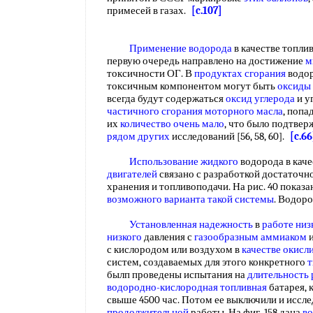
примесей в газах.
[c.107]
Применение водорода
в качестве топли
первую очередь направлено на достижение
м
токсичности ОГ. В
продуктах сгорания
водор
токсичным компонентом могут быть
оксиды 
всегда будут содержаться
оксид углерода
и у
частичного сгорания
моторного масла
, поп
их
количество очень мало
, что было подтве
рядом других
исследований [56, 58, 60].
[c.66
Использование жидкого
водорода в каче
двигателей
связано с разработкой достаточн
хранения и топливоподачи. На рис. 40 показ
возможного варианта
такой системы
. Водоро
Установленная надежность
в
работе ни
низкого
давления с
газообразным аммиаком
и
с кислородом или воздухом в
качестве окисл
систем, создаваемых для этого конкретного
т
былп проведены испытания на
длительность
водородно-кислородная топливная
батарея, 
свыше 4500 час. Потом ее выключили и иссл
продолжительной
работы. На фиг. 158 дана
во