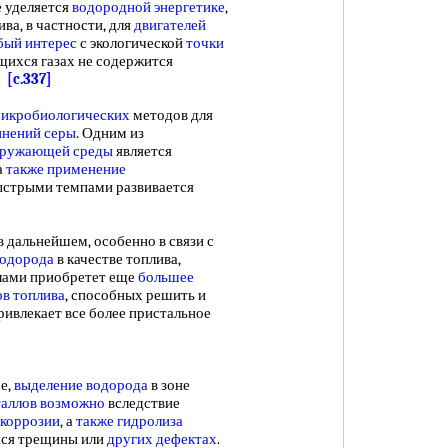
 уделяется
водородной энергетике
,
ива, в частности, для
двигателей
бый интерес
с экологической
точки
ихся газах не содержится
.
[c.337]
икробиологических
методов для
инений серы
. Одним из
кружающей среды
является
а
также применение
ыстрыми темпами развивается
альнейшем, особенно в связи с
водорода
в качестве топлива,
лами приобретет еще
большее
ов топлива
, способных решить и
ривлекает все более пристальное
ше,
выделение водорода
в зоне
аллов возможно
вследствие
 коррозии
, а
также гидролиза
йся трещины или
других дефектах
.