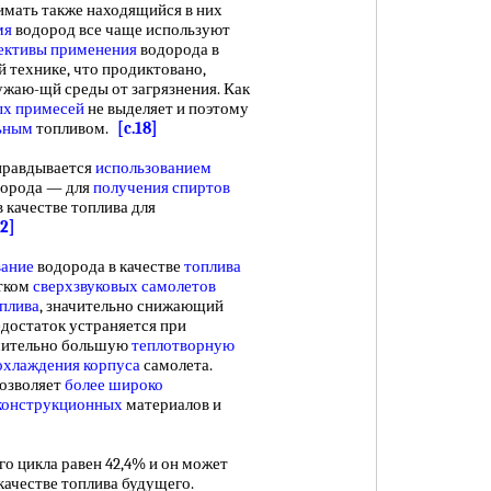
мать также находящийся в них
мя
водород все чаще используют
ективы применения
водорода в
й технике, что продиктовано,
жаю-щй среды от загрязнения. Как
ых примесей
не выделяет и поэтому
льным
топливом.
[c.18]
равдывается
использованием
дорода — для
получения спиртов
 качестве топлива для
32]
вание
водорода в качестве
топлива
атком
сверхзвуковых самолетов
плива
, значительно снижающий
едостаток устраняется при
ачительно большую
теплотворную
охлаждения корпуса
самолета.
позволяет
более широко
 конструкционных
материалов и
того цикла равен 42,4% и он может
качестве топлива будущего.