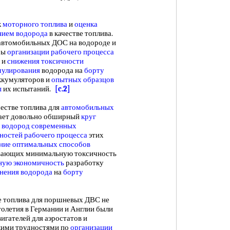
к
моторного топлива
и
оценка
нием водорода
в качестве топлива.
втомобильных ДОС на водороде и
бы
организации рабочего процесса
и
снижения токсичности
мулирования
водорода на
борту
ккумуляторов и
опытных образцов
ы
их испытаний.
[c.2]
естве топлива для
автомобильных
чает довольно обширный
круг
а
водород современных
ностей рабочего процесса
этих
ние
оптимальных способов
ивающих минимальную токсичность
ную экономичность
разработку
нения водорода
на
борту
е топлива для поршневых ДВС не
 столетия в Германии и Англии были
гателей для аэростатов и
скими трудностями по
организации