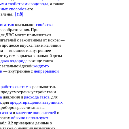
ыми свойствами водорода
, а также
сных способов
его
новлены.
[c.8]
игателя
оказывают
свойства
месеобразования. При
 для ДВС могут применяться
вигателей с зажиганием от искры —
в процессе впуска, так и на линии
ем — внешнее и внутреннее
ие путем впрыска запальной дозы
одача водорода
в конце такта
с запальной дозой
жидкого
ин
— внутреннее с
непрерывной
а
работы системы
распылитель—
ем предусмотрены устройства и
а
давления и
расхода газов
, для
а
, для
предотвращения аварийных
риборов рассчитаны на
а азота
в
качестве окислителей
и
блоках
обычно используют
табл. 3.2 приведены данные о
 а также о наличии возможных