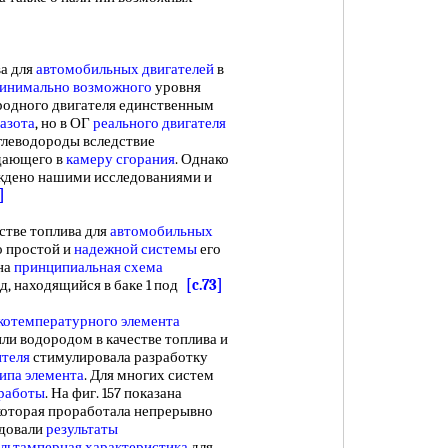
ва для
автомобильных двигателей
в
инимально возможного
уровня
одного двигателя единственным
азота
, но в ОГ
реального двигателя
глеводороды вследствие
адающего в
камеру сгорания
. Однако
рждено нашими исследованиями и
]
стве топлива для
автомобильных
о простой и
надежной системы
его
ана
принципиальная схема
д, находящийся в баке 1 под
[c.73]
зкотемпературного
элемента
ли водородом в качестве топлива и
ителя
стимулировала разработку
ипа элемента
. Для многих систем
 работы
. На фиг. 157 показана
которая проработала непрерывно
едовали
результаты
льтамперная характеристика
для