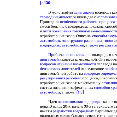
[c.130]
В монографии
даны анализ
водорода ка
термодинамического
цикла две с
использова
Приведены
особенности рабочего процесса
а
смеси бензина с водородом, показаны спосо
и
пути повышения
топливной экономичности
отработавших газов. Описаны
способы акку
автомобиля
,
конструкции различных типов
а
водородных автомобилей
, а
также результат
Проблема использования
водорода в кач
двигателей
является комплексной. Она вклю
вопросов
изучение возможности
перевода н
бензиновых двигателей
исследование
особен
двигателей при работе на
водороде определе
регулирования рабочего
процесса, обеспеч
отработавших газов и максимальную
топлив
систем питания и эффективных
способов хра
автомобиля
, а также
[c.5]
Идея
использования водорода
в качеств
нова. В конце 20-х, начале 30-х гг. текущего
начаты
разработки водородных
маршевых дви
подводных лодок. Однако в связи с техниче