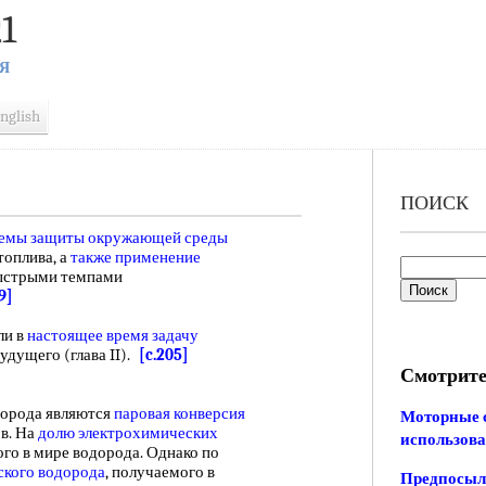
1
Я
nglish
ПОИСК
емы защиты окружающей среды
топлива, а
также применение
Быстрыми темпами
9]
ли в
настоящее время
задачу
удущего (глава II).
[c.205]
Смотрите
орода являются
паровая конверсия
Моторные с
в. На
долю электрохимических
использова
го в мире водорода. Однако по
ского водорода
, получаемого в
Предпосылк