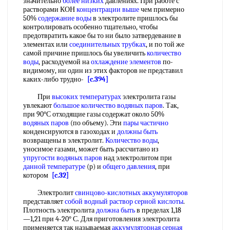
значительно
более низких
давлениях. При работе с
растворами КОН
концентрации выше
чем примерно
50%
содержание воды
в электролите пришлось бы
контролировать особенно тщательно, чтобы
предотвратить какое бы то ни было затвердевание в
элементах или
соединительных трубках
, и по той же
самой причине пришлось бы увеличить
количество
воды
, расходуемой на
охлаждение элементов
по-
видимому, ни один из этих факторов не представил
каких-либо трудно-
[c.394]
При
высоких температурах
электролита газы
увлекают
большое количество
водяных паров
. Так,
при 90°С отходящие газы содержат около 50%
водяных паров
(по объему). Эти
пары частично
конденсируются в газоходах и
должны быть
возвращены в электролит.
Количество воды
,
уносимое газами, может быть рассчитано из
упругости водяных паров
над электролитом при
данной температуре
(р) и
общего давления
, при
котором
[c.32]
Электролит
свинцово-кислотных аккумуляторов
представляет
собой
водный раствор серной кислоты
.
Плотность электролита
должна быть
в пределах 1,18
—1,21 при 4-20° С. Для приготовления электролита
применяется так называемая
аккумуляторная серная