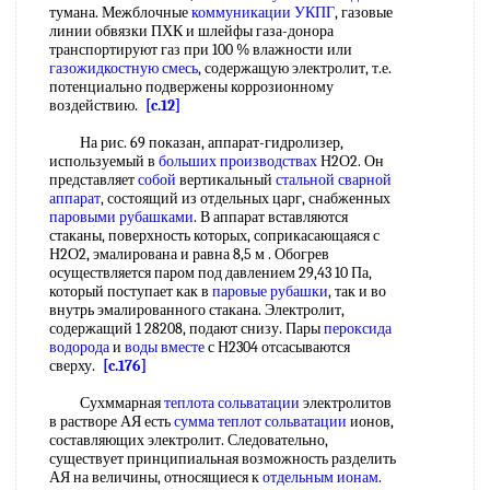
тумана. Межблочные
коммуникации УКПГ
, газовые
линии обвязки ПХК и шлейфы газа-донора
транспортируют газ при 100 % влажности или
газожидкостную смесь
, содержащую электролит, т.е.
потенциально подвержены коррозионному
воздействию.
[c.12]
На рис. 69 показан, аппарат-гидролизер,
используемый в
больших производствах
Н2О2. Он
представляет
собой
вертикальный
стальной сварной
аппарат
, состоящий из отдельных царг, снабженных
паровыми рубашками
. В аппарат вставляются
стаканы, поверхность которых, соприкасающаяся с
Н2О2, эмалирована и равна 8,5 м . Обогрев
осуществляется паром под давлением 29,43 10 Па,
который поступает как в
паровые рубашки
, так и во
внутрь эмалированного стакана. Электролит,
содержащий 1 28208, подают снизу. Пары
пероксида
водорода
и
воды вместе
с Н2304 отсасываются
сверху.
[c.176]
Сухммарная
теплота сольватации
электролитов
в растворе АЯ есть
сумма теплот сольватации
ионов,
составляющих электролит. Следовательно,
существует принципиальная возможность разделить
АЯ на величины, относящиеся к
отдельным ионам
.