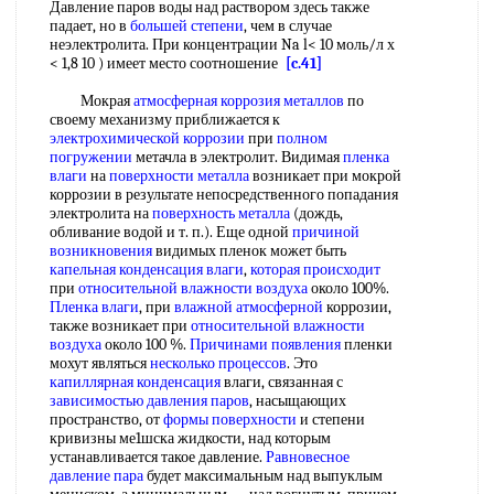
Давление паров воды над раствором здесь также
падает, но в
большей степени
, чем в случае
неэлектролита. При концентрации Na l< 10 моль/л х
< 1,8 10 ) имеет место соотношение
[c.41]
Мокрая
атмосферная коррозия металлов
по
своему механизму приближается к
электрохимической коррозии
при
полном
погружении
метачла в электролит. Видимая
пленка
влаги
на
поверхности металла
возникает при мокрой
коррозии в результате непосредственного попадания
электролита на
поверхность металла
(дождь,
обливание водой и т. п.). Еще одной
причиной
возникновения
видимых пленок может быть
капельная конденсация влаги
,
которая происходит
при
относительной влажности воздуха
около 100%.
Пленка влаги
, при
влажной атмосферной
коррозии,
также возникает при
относительной влажности
воздуха
около 100 %.
Причинами появления
пленки
мохут являться
несколько процессов
. Это
капиллярная конденсация
влаги, связанная с
зависимостью давления паров
, насыщающих
пространство, от
формы поверхности
и степени
кривизны ме1шска жидкости, над которым
устанавливается такое давление.
Равновесное
давление пара
будет максимальным над выпуклым