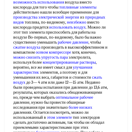
возможность использования
воздуха вместо
кислорода для того чтобы
топливные элементы
действительно нашли всеобщее применение для
производства электрической энергии
из
природных
видов
топлива, по-видимому,
неизбежно
вместо
кислорода придется
использовать воздух
. Можно ли
этот тип элемента приспособить для работы на
воздухе Во-первых, по-видимому, было бы важно
существенно уменьшить
рабочее давление
, чтобы
сжатие воздуха
производить в высокоэффективном и
компактном
осевом компрессоре
хотя, конечно,
можно снизить
упругость пара
электролита,
используя более
концентрированные растворы
,
вероятно, все же имеет смысл для
улучшения
характеристик
элементов, а поэтому и для
уменьшения их веса, габаритов и стоимости
сжать
воздух
до 3— 4 атм или даже 12—15 атм. Недавно
были проведены испытания при давлении до 13,6 атм,
результаты, которых оказались обнадеживающими
но, прежде чем выбрать
оптимальное рабочее
давление, нужно бы провести обширные
исследования при значительно
более низких
давлениях. Остается посмотреть, можно ли
использованный в
этом элементе
тип электродов
сделать достаточно активным, так чтобы он обладал
приемлемыми характеристиками при этих