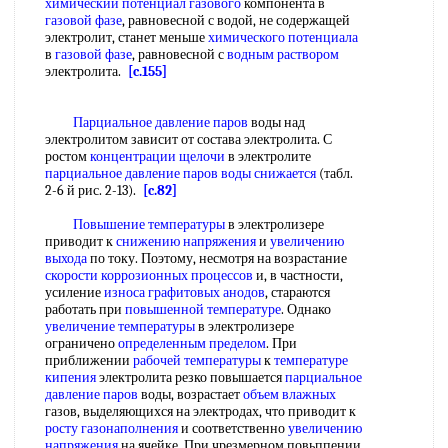
химический потенциал газового
компонента в
газовой фазе
, равновесной с водой, не содержащей
электролит, станет меньше
химического потенциала
в
газовой фазе
, равновесной с
водным раствором
электролита.
[c.155]
Парциальное давление паров
воды над
электролитом зависит от состава электролита. С
ростом
концентрации щелочи
в электролите
парциальное давление паров
воды снижается
(табл.
2-6 й рис. 2-13).
[c.82]
Повышение температуры
в электролизере
приводит к
снижению напряжения
и
увеличению
выхода
по току. Поэтому, несмотря на возрастание
скорости коррозионных процессов
и, в частности,
усиление
износа графитовых анодов
, стараются
работать при
повышенной температуре
. Однако
увеличение температуры
в электролизере
ограничено
определенным пределом
. При
приближении
рабочей температуры
к
температуре
кипения
электролита резко повышается
парциальное
давление паров
воды, возрастает
объем влажных
газов, выделяющихся на электродах, что приводит к
росту газонаполнения
и соответственно
увеличению
напряжения
на ячейке. При чрезмерном повьппении