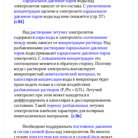
Парциальное давление паров
воды над
электролитом зависит от его состава. С
увеличением
концентрации
щелочи в электролите
парциальное
давление паров
воды над ним снижается (стр. 27).
[c.81]
Над
растворами летучих
электролитов
содержатся
пары воды
и электролита
соотношение
между
ними зависит от
концентрации раствора
. Над
разбавленными
растворами парциальное давление
паров
воды превышает
парциальное давление паров
электролита. С
повышением концентрации
это
соотношение меняется в обратную сторону. Поэтому
когда с раствором электролита контактирует
микропористый
неметаллический материал
, то
капиллярная конденсация
воды в микропорах будет
происходить только в случае воздействия
разбавленных растворов
(Р/Ро > 0,75). Летучий
электролит при этом может находиться и
диффундировать в капиллярах в диссоциированном
состоянии. Такой
перенос разбавленных
летучих
электролитов наиболее характерен для полярных
неметаллических материалов.
[c.36]
Необходимо поддерживать
постоянное давление
и
состав газовой фазы
над электролитом. Во многих
случаях
присутствие кислорода
в
газовой фазе
может