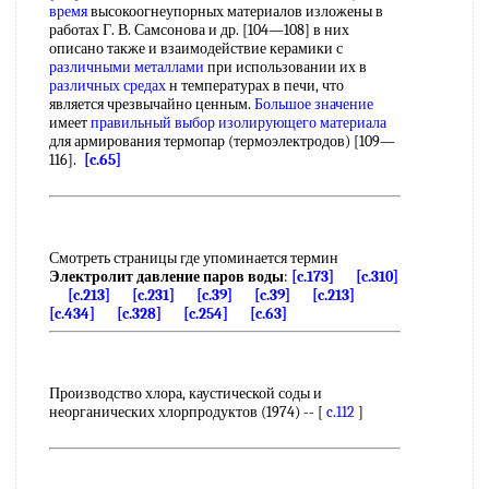
время
высокоогнеупорных материалов изложены в
работах Г. В. Самсонова и др. [104—108] в них
описано также и взаимодействие керамики с
различными металлами
при использовании их в
различных средах
н температурах в печи, что
является чрезвычайно ценным.
Большое значение
имеет
правильный выбор
изолирующего материала
для армирования термопар (термоэлектродов) [109—
116].
[c.65]
Смотреть страницы где упоминается термин
Электролит давление паров воды
:
[c.173]
[c.310]
[c.213]
[c.231]
[c.39]
[c.39]
[c.213]
[c.434]
[c.328]
[c.254]
[c.63]
Производство хлора, каустической соды и
неорганических хлорпродуктов (1974) -- [
c.112
]