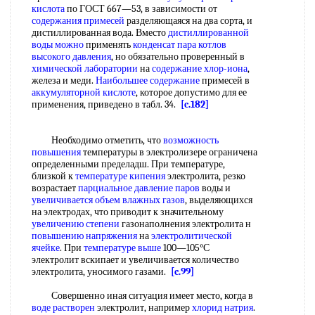
кислота
по ГОСТ 667—53, в зависимости от
содержания примесей
разделяющаяся на два сорта, и
дистиллированная вода. Вместо
дистиллированной
воды можно
применять
конденсат пара котлов
высокого давления
, но обязательно проверенный в
химической лаборатории
на
содержание хлор-иона
,
железа и меди.
Наибольшее содержание
примесей в
аккумуляторной кислоте
, которое допустимо для ее
применения, приведено в табл. 34.
[c.182]
Необходимо отметить, что
возможность
повышения
температуры в электролизере ограничена
определенными пределадш. При температуре,
близкой к
температуре кипения
электролита, резко
возрастает
парциальное давление паров
воды и
увеличивается объем
влажных газов
, выделяющихся
на электродах, что приводит к значительному
увеличению степени
газонаполнения электролита н
повышению напряжения
на
электролитической
ячейке
. При
температуре выше
100—105°С
электролит вскипает и увеличивается количество
электролита, уносимого газами.
[c.99]
Совершенно иная ситуация имеет место, когда в
воде растворен
электролит, например
хлорид натрия
.