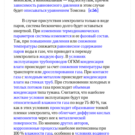
мениском, а минимальным — над вогнутым, причем
зависимость равновесного давления
в этом случае
будет
описываться уравнением
Томсона
[c.56]
В случае присутствия электролита только в виде
паров, система бесконечно долго будет оставаться
инертной. При
изменении термодинамических
параметров
системы изменяется
и ее
фазовый состав
.
Так, при
повышении давления
или
снижении
температуры
снижается
равновесное содержание
паров
воды в газе, что приводит к переходу
электролита в
жидкую фазу
. В
условиях
эксплуатации трубопроводов
ОГКМ
конденсация
влаги
происходит за счет
снижения температуры
при
транспорте или
дросселировании газа
. При
контакте
газа
с
холодным металлом
происходит
конденсация
влаги
на
стенках труб
. При столкновении холодных и
теплых потоков
газа происходит
объемная
конденсация
типа тумана. Считается, что наиболее
жесткие условия
эксплуатации будут при
относительной влажности газа
по воде 75-80 %, так
как в этих условиях
происходит образование
тонкой
пленки электролита, что
облегчает диффузию
кислых
компонентов
через нее к
металлической
поверхности
. По мнению
других авторов
,
коррозионные процессы
наиболее интенсивны при
100 %
влажности газа
, особенно в
условиях водяного