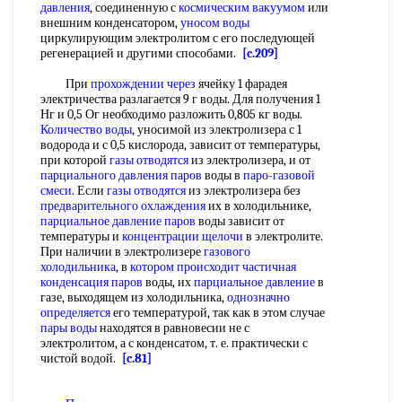
давления
, соединенную с
космическим вакуумом
или
внешним конденсатором,
уносом воды
циркулирующим электролитом с его последующей
регенерацией и другими способами.
[c.209]
При
прохождении через
ячейку 1 фарадея
электричества разлагается 9 г воды. Для получения 1
Нг и 0,5 Ог необходимо разложить 0,805 кг воды.
Количество воды
, уносимой из электролизера с 1
водорода и с 0,5 кислорода, зависит от температуры,
при которой
газы отводятся
из электролизера, и от
парциального давления паров
воды в
паро-газовой
смеси
. Если
газы отводятся
из электролизера без
предварительного охлаждения
их в холодильнике,
парциальное давление паров
воды зависит от
температуры и
концентрации щелочи
в электролите.
При наличии в электролизере
газового
холодильника
, в
котором происходит
частичная
конденсация паров
воды, их
парциальное давление
в
газе, выходящем из холодильника,
однозначно
определяется
его температурой, так как в этом случае
пары воды
находятся в равновесии не с
электролитом, а с конденсатом, т. е. практически с
чистой водой.
[c.81]