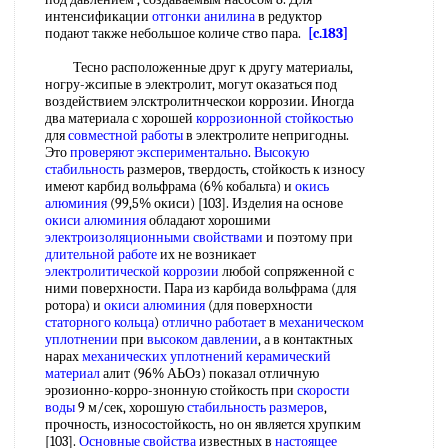
интенсификации
отгонки анилина
в редуктор
подают также небольшое количе ство пара.
[c.183]
Тесно расположенные друг к другу материалы,
ногру-жсипые в электролит, могут оказаться под
воздействием элсктролитнческои коррозии. Иногда
два материала с хорошей
коррозионной стойкостью
для
совместной работы
в электролите непригодны.
Это
проверяют экспериментально
.
Высокую
стабильность
размеров, твердость, стойкость к износу
имеют карбид вольфрама (6% кобальта) и
окись
алюминия
(99,5% окиси) [103]. Изделия на основе
окиси алюминия
обладают хорошими
электроизоляционными свойствами
и поэтому при
длительной работе
их не возникает
электролитической коррозии
любой сопряженной с
ними поверхности. Пара из карбида вольфрама (для
ротора) и
окиси алюминия
(для поверхности
статорного кольца
)
отлично работает
в
механическом
уплотнении
при
высоком давлении
, а в контактных
нарах
механических уплотнений
керамический
материал
алит (96% АЬОз) показал отличную
эрозионно-корро-знонную стойкость при
скорости
воды
9 м/сек, хорошую
стабильность размеров
,
прочность, износостойкость, но он является хрупким
[103].
Основные свойства
известных в
настоящее