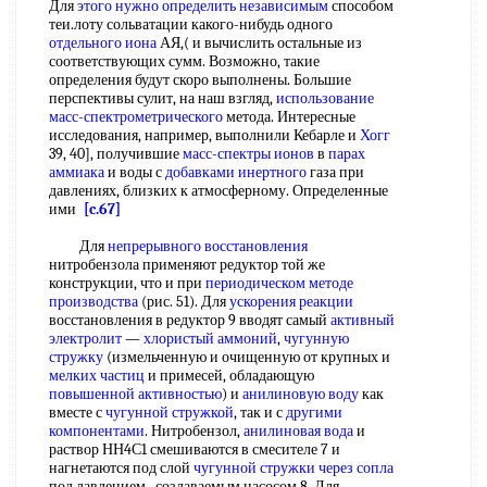
Для
этого нужно
определить независимым
способом
теи.лоту сольватации какого-нибудь одного
отдельного иона
АЯ,( и вычислить остальные из
соответствующих сумм. Возможно, такие
определения будут скоро выполнены. Большие
перспективы сулит, на наш взгляд,
использование
масс-спектрометрического
метода. Интересные
исследования, например, выполнили Кебарле и
Хогг
39, 40], получившие
масс-спектры ионов
в
парах
аммиака
и воды с
добавками инертного
газа при
давлениях, близких к атмосферному. Определенные
ими
[c.67]
Для
непрерывного восстановления
нитробензола применяют редуктор той же
конструкции, что и при
периодическом методе
производства
(рис. 51). Для
ускорения реакции
восстановления в редуктор 9 вводят самый
активный
электролит
—
хлористый аммоний
,
чугунную
стружку
(измельченную и очищенную от крупных и
мелких частиц
и примесей, обладающую
повышенной активностью
) и
анилиновую воду
как
вместе с
чугунной стружкой
, так и с
другими
компонентами
. Нитробензол,
анилиновая вода
и
раствор НН4С1 смешиваются в смесителе 7 и
нагнетаются под слой
чугунной стружки
через сопла
под давлением , создаваемым насосом 8. Для