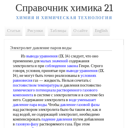
Справочник химика 21
ХИМИЯ И ХИМИЧЕСКАЯ ТЕХНОЛОГИЯ
Статьи
Рисунки
Таблицы
О сайте
English
Электролит давление паров воды
Из
вывода уравнения
(IX. 14) следует, что оно
применимо для
малых значений
содержания
электролита и при
соблюдении закона
Генри. Строго
говоря, условия, принятые при
выводе уравнения
(IX.
14), не могут быть точно реализованы в
условиях
равновесия
газ — жидкость. Нельзя сочетать с
постоянством температуры
и давления постоянство
химического потенциала растворенного
газового
компонента
в системе с электролитом и в системе без
него. Содержание электролита в
воде уменьшает
давление
пара воды
. Чтобы
давление газовой фазы
над раствором электролита было бы таким же, как и
над водой, не содержащей электролит, необходимо
компенсировать
падение давления
путем добавления
в
газовую фазу
растворяемого газа. При этом