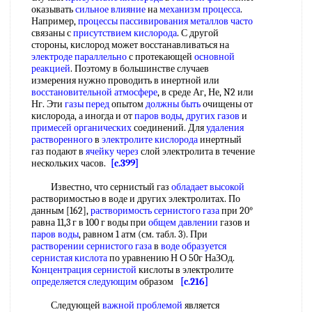
оказывать
сильное влияние
на
механизм процесса
.
Например,
процессы пассивирования
металлов часто
связаны с
присутствием кислорода
. С другой
стороны, кислород может восстанавливаться на
электроде параллельно
с протекающей
основной
реакцией
. Поэтому в большинстве случаев
измерения нужно проводить в инертной или
восстановительной атмосфере
, в среде Аг, Не, N2 или
Нг. Эти
газы перед
опытом
должны быть
очищены от
кислорода, а иногда и от
паров воды
,
других газов
и
примесей органических
соединений. Для
удаления
растворенного
в
электролите кислорода
инертный
газ подают в
ячейку через
слой электролита в течение
нескольких часов.
[c.399]
Известно, что сернистый газ
обладает высокой
растворимостью в воде и других электролитах. По
данным [162],
растворимость сернистого газа
при 20°
равна 11,3 г в 100 г воды при
общем давлении
газов и
паров воды
, равном 1 атм (см. табл. 3). При
растворении сернистого газа
в
воде образуется
сернистая кислота
по уравнению Н О 50г НаЗОд.
Концентрация сернистой
кислоты в электролите
определяется следующим
образом
[c.216]
Следующей
важной проблемой
является