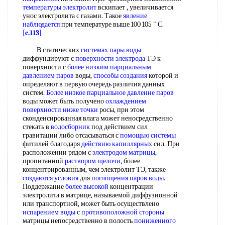
температуры электролит
вскипает , увеличивается
унос электролита с газами. Такое
явление
наблюдается
при температуре выше 100 105 " С.
[c.113]
В статических
системах пары воды
диффундируют с
поверхности электрода
ТЭ к
поверхности с
более низким
парциальным
давлением паров
воды,
способы создания
которой и
определяют в первую очередь различия данных
систем.
Более низкое
парциальное давление паров
воды может быть получено
охлаждением
поверхности
ниже точки
росы, при этом
сконденсированная влага может неносредственно
стекать в
водосборник
под действием сил
гравитации либо отсасываться с
помощью системы
фитилей благодаря
действию капиллярных
сил. При
расположении рядом с
электродом матрицы
,
пропитанной
раствором щелочи
, более
концентрированным, чем электролит ТЭ, также
создаются условия
для
поглощения паров воды
.
Поддержание
более высокой
концентрации
электролита в матрице, называемой диффузионной
или транспортной, может быть осуществлено
испарением воды
с
противоположной стороны
матрицы непосредственно в полость
пониженного