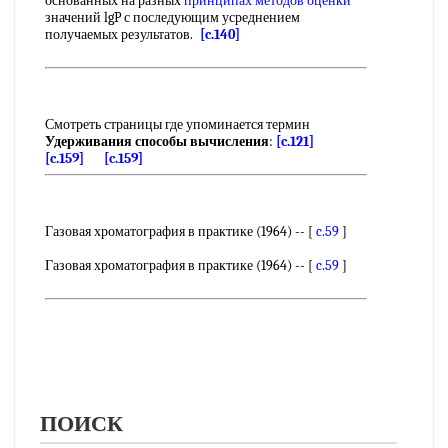
основанных на разных
принципах методов оценки
значений lgP с последующим усреднением
получаемых результатов.
[c.140]
Смотреть страницы где упоминается термин
Удерживания способы вычисления
:
[c.121]
[c.159]
[c.159]
Газовая хроматография в практике (1964) -- [
c.59
]
Газовая хроматография в практике (1964) -- [
c.59
]
ПОИСК