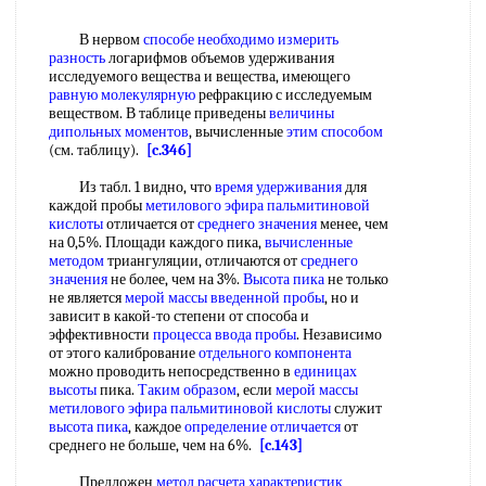
В нервом
способе необходимо
измерить
разность
логарифмов объемов удерживания
исследуемого вещества и вещества, имеющего
равную молекулярную
рефракцию с исследуемым
веществом. В таблице приведены
величины
дипольных моментов
, вычисленные
этим способом
(см. таблицу).
[c.346]
Из табл. 1 видно, что
время удерживания
для
каждой пробы
метилового эфира пальмитиновой
кислоты
отличается от
среднего значения
менее, чем
на 0,5%. Площади каждого пика,
вычисленные
методом
триангуляции, отличаются от
среднего
значения
не более, чем на 3%.
Высота пика
не только
не является
мерой массы
введенной пробы
, но и
зависит в какой-то степени от способа и
эффективности
процесса ввода пробы
. Независимо
от этого калибрование
отдельного компонента
можно проводить непосредственно в
единицах
высоты
пика.
Таким образом
, если
мерой массы
метилового эфира пальмитиновой кислоты
служит
высота пика
, каждое
определение отличается
от
среднего не больше, чем на 6%.
[c.143]
Предложен
метод расчета характеристик