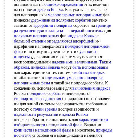
остановиться на
ошибке определения
этих величин
на основе
индексов Ковача
. Как указывалось выше,
для неполярных и
малополярных неподвижных
фаз
индексы
удерживания полярных сорбатов
заметно
зависят от
адсорбции полярных
сорбатов на
границе
раздела
неподвижная фаза
—
твердый носитель
. Для
полярных неподвижных
фаз
индексы Ковача
в
большой степени
определяются адсорбцией
н-
парафинов на поверхности
полярной неподвижной
фазы
и поэтому полученные в этих
условиях
индексы
удерживания также не могут считаться
воспроизводимыми
надежными величинами
.
Таким
образом
,
индексы Ковача
могут
быть использованы
для характеристики тех систем,
свойства которых
приближаются к
идеальным умеренно
полярные
неподвижные фазы
и такой же природы сорбаты. К
сожалению, использование для
вычисления индекса
Ковача
полярного сорбата
и неполярного
стандартного соединения
(н-парафин) не позволяет
ни для одной системы реализовать эти требования
поэтому с
точки зрения
воспроизводимости и
надежности результатов
индексы Ковача
нецелесообразно использовать для
характеристики
избирательности
неподвижной фазы
. Вариации
количества неподвижной фазы
на носителе,
природы
носителя
, способов его модификации изменяют