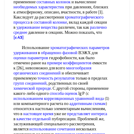
применение
составных колонок
и вычисление
необходимых характеристик
при давлениях, близких
к атмосферному, описано, вчастности, в работе [1].
Какследует да рассмотрения
хроматографического
процесса
в
составной колонке
, вклад каждой секции
в
удерживание вещества
различен, так как
различно
среднее
давление в секциях. Можно показать, что
[c.43]
Использование
хроматографических параметров
удерживания
в
обращенно-фазовой
ВЭЖХ для
оценки параметров
гидрофобности, как было
отмечено ранее на
примере коэффициентов
емкости
к [26], невозможно для всего
многообразия
органических соединений
и обеспечивает
приемлемую
точность результатов
только в пределах
групп соединений
, родственных по своей
химической природе
. С другой стороны, применение
какого-либо одного
способа оценок
lg Р (с
использованием корреляционных
уравнений вида
(1)
или компьютерного расчета по
аддитивным схемам
)
относится к настолько элементарным вычислениям,
что в
настоящее время
уже не
представляет интереса
в
качестве отдельной
публрпсации. Проблемой же,
заслуживающей специального рассмотрения,
является
использование сочетания
нескольких