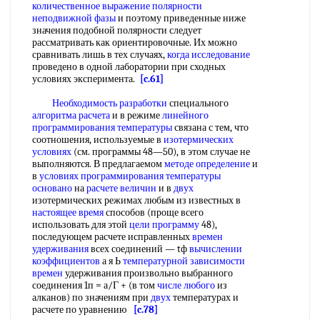
количественное выражение полярности
неподвижной фазы
и поэтому приведенные ниже
значения подобной полярности следует
рассматривать как ориентировочные. Их можно
сравнивать лишь в тех случаях,
когда исследование
проведено в одной лаборатории при сходных
условиях эксперимента.
[c.61]
Необходимость разработки
специального
алгоритма расчета
и в режиме
линейного
программирования температуры
связана с тем, что
соотношения, используемые в
изотермических
условиях
(см. программы 48—50), в этом случае не
выполняются. В предлагаемом
методе определение
и
в
условиях программирования
температуры
основано
на
расчете величин
и в
двух
изотермических режимах любым из известных в
настоящее время
способов (проще всего
использовать для этой
цели программу
48),
последующем расчете исправленных
времен
удерживания
всех соединений — tф
вычислении
коэффициентов
а я Ь
температурной зависимости
времен
удерживания произвольно выбранного
соединения 1п = а/Г + (в том
числе любого
из
алканов) по значениям при
двух
температурах и
расчете по уравнению
[c.78]