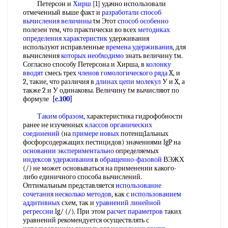
Петерсон и
Хирш
[1] удачно использовали
отмеченный выше факт и
разработали способ
вычисления величины
tм Этот
способ особенно
полезен тем, что практически во всех
методиках
определения характеристик
удерживания
используют исправленные
времена удерживания
, для
вычисления
которых необходимо
знать величину tм.
Согласно способу Петерсона и Хирша, в
колонку
вводят
смесь трех
членов гомологического ряда
X, и
2, такие, что различия в
длинах цепи молекул
У и X, а
также 2 и У одинаковы. Величину tм вычисляют по
формуле
[c.100]
Таким образом
, характеристика гидрофобности
ранее не изученных
классов органических
соединений
(на
примере новых
потенщ1альных
фосфорсодержащих пестицидов) значениями lgP на
основании экспериментально
определяемых
индексов удерживания
в
обращенно-фазовой
ВЭЖХ
(/) не может основываться на применении какого-
либо единичного способа вычислений.
Оптимальным представляется
использование
сочетания
несколько методов
, как с
использованием
аддитивных
схем, так и
уравнений линейной
регрессии
lg/ (/). При этом
расчет параметров
таких
уравнений рекомендуется осуществлять с