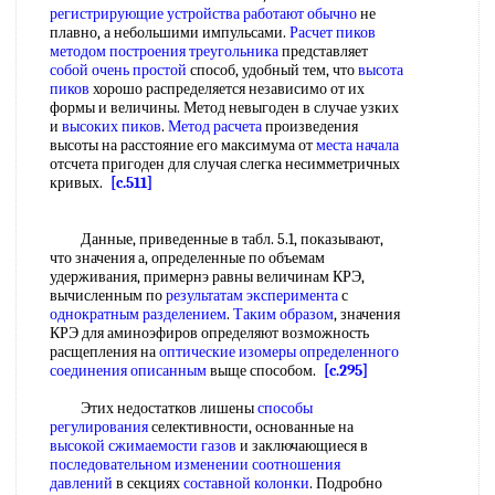
регистрирующие устройства
работают обычно
не
плавно, а небольшими импульсами.
Расчет пиков
методом
построения треугольника
представляет
собой
очень простой
способ, удобный тем, что
высота
пиков
хорошо распределяется независимо от их
формы и величины. Метод невыгоден в случае узких
и
высоких пиков
.
Метод расчета
произведения
высоты на расстояние его максимума от
места начала
отсчета пригоден для случая слегка несимметричных
кривых.
[c.511]
Данные, приведенные в табл. 5.1, показывают,
что значения а, определенные по объемам
удерживания, примернэ равны величинам КРЭ,
вычисленным по
результатам эксперимента
с
однократным разделением
.
Таким образом
, значения
КРЭ для аминоэфиров определяют возможность
расщепления на
оптические изомеры определенного
соединения описанным
выще способом.
[c.295]
Этих недостатков лишены
способы
регулирования
селективности, основанные на
высокой сжимаемости газов
и заключающиеся в
последовательном изменении
соотношения
давлений
в секциях
составной колонки
. Подробно