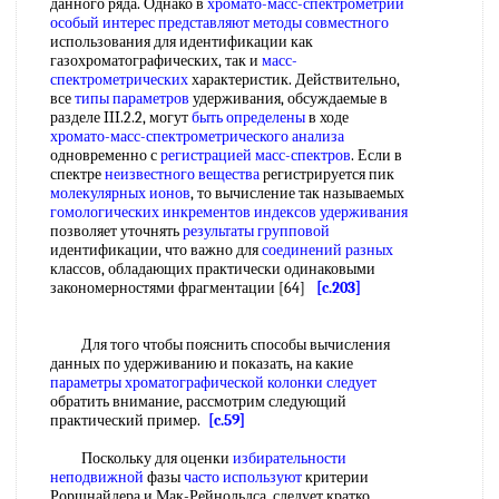
данного ряда. Однако в
хромато-масс-спектрометрии
особый интерес представляют
методы совместного
использования для идентификации как
газохроматографических, так и
масс-
спектрометрических
характеристик. Действительно,
все
типы параметров
удерживания, обсуждаемые в
разделе III.2.2, могут
быть определены
в ходе
хромато-масс-спектрометрического анализа
одновременно с
регистрацией масс-спектров
. Если в
спектре
неизвестного вещества
регистрируется пик
молекулярных ионов
, то вычисление так называемых
гомологических инкрементов
индексов удерживания
позволяет уточнять
результаты групповой
идентификации, что важно для
соединений разных
классов, обладающих практически одинаковыми
закономерностями фрагментации [64]
[c.203]
Для того чтобы пояснить способы вычисления
данных по удерживанию и показать, на какие
параметры хроматографической
колонки следует
обратить внимание, рассмотрим следующий
практический пример.
[c.59]
Поскольку для оценки
избирательности
неподвижной
фазы
часто используют
критерии
Роршнайдера и Мак-Рейнольдса, следует кратко