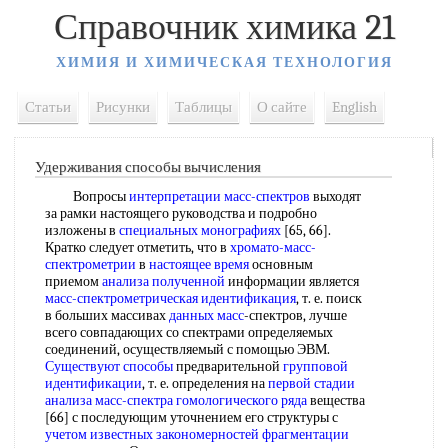
Справочник химика 21
ХИМИЯ И ХИМИЧЕСКАЯ ТЕХНОЛОГИЯ
Статьи
Рисунки
Таблицы
О сайте
English
Удерживания способы вычисления
Вопросы
интерпретации масс-спектров
выходят
за рамки настоящего руководства и подробно
изложены в
специальных монографиях
[65, 66].
Кратко следует отметить, что в
хромато-масс-
спектрометрии
в
настоящее время
основным
приемом
анализа полученной
информации является
масс-спектрометрическая идентификация
, т. е. поиск
в больших массивах
данных масс
-спектров, лучше
всего совпадающих со спектрами определяемых
соединений, осуществляемый с помощью ЭВМ.
Существуют способы
предварительной
групповой
идентификации
, т. е. определения на
первой стадии
анализа
масс-спектра
гомологического ряда
вещества
[66] с последующим уточнением его структуры с
учетом известных
закономерностей фрагментации