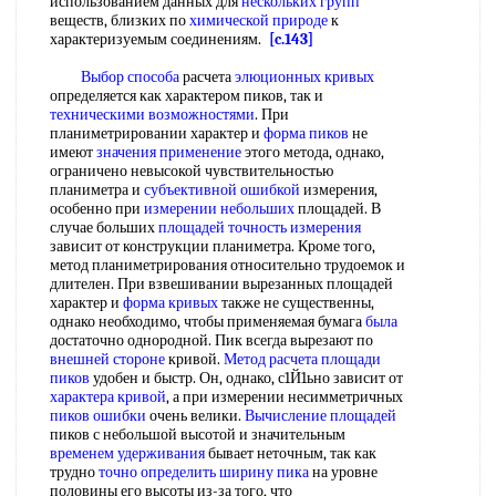
использованием данных для
нескольких групп
веществ, близких по
химической природе
к
характеризуемым соединениям.
[c.143]
Выбор способа
расчета
элюционных кривых
определяется как характером пиков, так и
техническими возможностями
. При
планиметрировании характер и
форма пиков
не
имеют
значения применение
этого метода, однако,
ограничено невысокой чувствительностью
планиметра и
субъективной ошибкой
измерения,
особенно при
измерении небольших
площадей. В
случае больших
площадей точность измерения
зависит от конструкции планиметра. Кроме того,
метод планиметрирования относительно трудоемок и
длителен. При взвешивании вырезанных площадей
характер и
форма кривых
также не существенны,
однако необходимо, чтобы применяемая бумага
была
достаточно однородной. Пик всегда вырезают по
внешней стороне
кривой.
Метод расчета площади
пиков
удобен и быстр. Он, однако, с1Й1ьно зависит от
характера кривой
, а при измерении несимметричных
пиков ошибки
очень велики.
Вычисление площадей
пиков с небольшой высотой и значительным
временем удерживания
бывает неточным, так как
трудно
точно определить
ширину пика
на уровне
половины его высоты из-за того, что