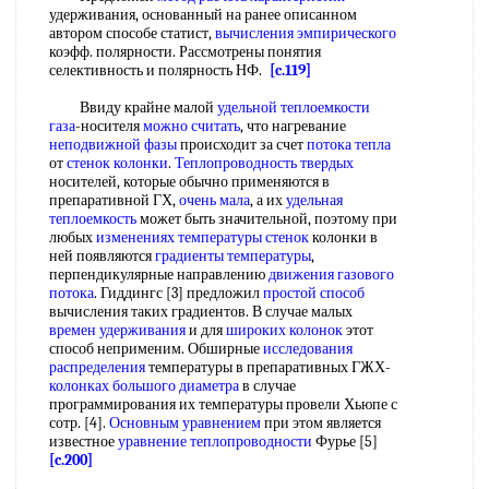
удерживания, основанный на ранее описанном
автором способе статист,
вычисления эмпирического
коэфф. полярности. Рассмотрены понятия
селективность и полярность НФ.
[c.119]
Ввиду крайне малой
удельной теплоемкости
газа
-носителя
можно считать
, что нагревание
неподвижной фазы
происходит за счет
потока тепла
от
стенок колонки
.
Теплопроводность твердых
носителей, которые обычно применяются в
препаративной ГХ,
очень мала
, а их
удельная
теплоемкость
может быть значительной, поэтому при
любых
изменениях температуры стенок
колонки в
ней появляются
градиенты температуры
,
перпендикулярные направлению
движения газового
потока
. Гиддингс [3] предложил
простой способ
вычисления таких градиентов. В случае малых
времен удерживания
и для
широких колонок
этот
способ неприменим. Обширные
исследования
распределения
температуры в препаративных ГЖХ-
колонках большого диаметра
в случае
программирования их температуры провели Хьюпе с
сотр. [4].
Основным уравнением
при этом является
известное
уравнение теплопроводности
Фурье [5]
[c.200]