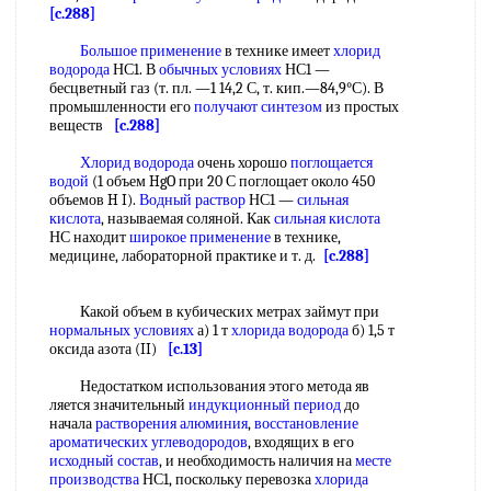
[c.288]
Большое применение
в технике имеет
хлорид
водорода
НС1. В
обычных условиях
НС1 —
бесцветный газ (т. пл. —1 14,2 С, т. кип.—84,9°С). В
промышленности его
получают синтезом
из простых
веществ
[c.288]
Хлорид водорода
очень хорошо
поглощается
водой
(1 объем HgO при 20 С поглощает около 450
объемов H I).
Водный раствор
НС1 —
сильная
кислота
, называемая соляной. Как
сильная кислота
НС находит
широкое применение
в технике,
медицине, лабораторной практике и т. д.
[c.288]
Какой объем в кубических метрах займут при
нормальных условиях
а) 1 т
хлорида водорода
б) 1,5 т
оксида азота (II)
[c.13]
Недостатком использования этого метода яв
ляется значительный
индукционный период
до
начала
растворения алюминия
,
восстановление
ароматических углеводородов
, входящих в его
исходный состав
, и необходимость наличия на
месте
производства
НС1, поскольку перевозка
хлорида