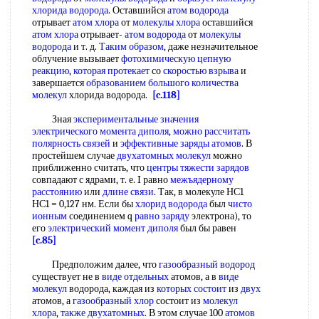
хлорида водорода
. Оставшийся
атом водорода
отрывает
атом хлора
от
молекулы хлора
оставшийся
атом хлора
отрывает-
атом водорода
от
молекулы
водорода
и т. д.
Таким образом
, даже незначительное
облучение вызывает
фотохимическую цепную
реакцию
,
которая протекает
со
скоростью взрыва
и
завершается
образованием большого
количества
молекул
хлорида водорода.
[c.118]
Зная
экспериментальные значения
электрического момента диполя
,
можно рассчитать
полярность связей
и
эффективные заряды атомов
. В
простейшем случае
двухатомных молекул
можно
приближенно считать, что
центры тяжести зарядов
совпадают с ядрами, т. е. I равно
межъядерному
расстоянию
или
длине связи
. Так, в молекуле НС1
НС1 = 0,127 нм. Если бы
хлорид водорода
был
чисто
ионным
соединением q
равно заряду
электрона), то
его
электрический момент диполя
был бы равен
[c.85]
Предположим далее, что
газообразный водород
существует не в
виде отдельных
атомов, а в
виде
молекул
водорода, каждая из
которых состоит
из
двух
атомов, а
газообразный хлор
состоит из
молекул
хлора
,
также двухатомных
. В этом случае 100
атомов