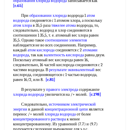
образования
хлорида водорода
записывается как
[c.65]
При
образовании хлорида
водорода 1
атом
водорода
соединяется с 1 атомом хлора, а поскольку
атом хлора
в 35,5 раза
тяжелее атома
водорода, то,
следовательно, водород и хлор соединяются в
соотношении 1 35,5, т. е. атомный вес хлора равен
35,5. Однако такое
соотношение элементов
наблюдается не во всех соединениях. Например,
каждый
атом кислорода
соединяется с 2
атомами
водорода
, так как
валентность кислорода
равна двум.
Поскольку атомный вес кислорода равен 16,
следовательно, 16 частей кислорода соединяются с 2
частями водорода. В
результате эквивалентный
вес
кислорода, соединяющегося с 1 частью водорода,
равен 16/2, илн 8.
[c.81]
В результате у
правого электрода
содержанпе
хлорида водорода
увеличится на /+ молей.
[c.198]
Следовательно,
источником электрической
энергии
в данной
концентрационной цепи
является
перенос /+ молей
хлорида водорода
от более
концентрированного раствора
к менее
концентрированному. Из уравнений (7.7) и (9.7)
получается следующее выражение для э.д.с.