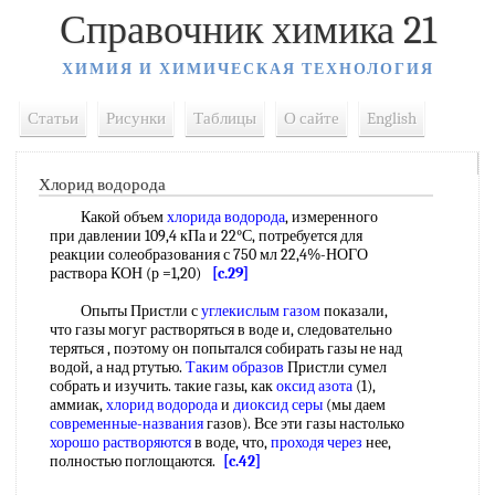
Справочник химика 21
ХИМИЯ И ХИМИЧЕСКАЯ ТЕХНОЛОГИЯ
Статьи
Рисунки
Таблицы
О сайте
English
Хлорид водорода
Какой объем
хлорида водорода
, измеренного
при давлении 109,4 кПа и 22°С, потребуется для
реакции солеобразования с 750 мл 22,4%-НОГО
раствора КОН (р =1,20)
[c.29]
Опыты Пристли с
углекислым газом
показали,
что газы могуг растворяться в воде и, следовательно
теряться , поэтому он попытался собирать газы не над
водой, а над ртутью.
Таким образов
Пристли сумел
собрать и изучить. такие газы, как
оксид азота
(1),
аммиак,
хлорид водорода
и
диоксид серы
(мы даем
современные-названия
газов). Все эти газы настолько
хорошо растворяются
в воде, что,
проходя через
нее,
полностью поглощаются.
[c.42]