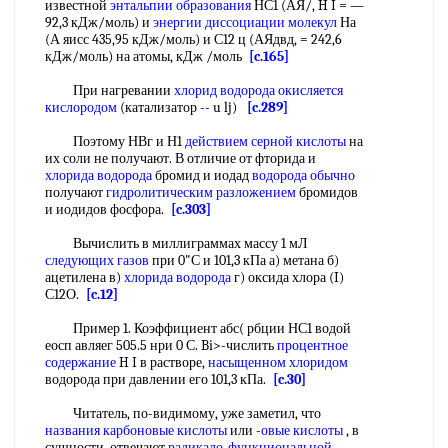
известной
энтальпии образования
НС1 (АЯ/, H I = —
92,3 кДж/моль) и
энергии диссоциации молекул
На
(А яисс 435,95 кДж/моль) и С12 ц (АЯдвд, = 242,6
кДж/моль) на атомы, кДж /моль
[c.165]
При нагревании
хлорид водорода
окисляется
кислородом
(катализатор -- u lj)
[c.289]
Поэтому НВг и Н1
действием серной кислоты
на
их соли не получают. В отличие от фторида и
хлорида водорода
бромид и иодад
водорода обычно
получают
гидролитическим разложением
бромидов
и иодидов фосфора.
[c.303]
Вычислить в миллиграммах массу 1 мЛ
следующих газов
при 0"С и 101,3 кПа а) метана б)
ацетилена в)
хлорида водорода
г) оксида хлора (I)
С12О.
[c.12]
Пример 1. Коэффициент абс( рбции НС1 водой
еосп авляег 505.5 нри 0 С. Bi>-числить
процентное
содержание
H I в растворе,
насыщенном хлоридом
водорода при давлении его 101,3 кПа.
[c.30]
Читатель, по-видимому, уже заметил, что
названия карбоновые кислоты
или -
овые кислоты
, в
сущности, отвечают
радикало-функциональной