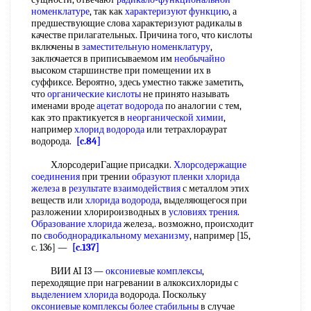
номенклатуре
, так как
характеризуют функцию
, а
предшествующие слова характеризуют радикалы в
качестве прилагательных. Причина того, что кислоты
включены в
заместительную номенклатуру
,
заключается в приписываемом им
необычайно
высоком старшинстве при помещении их в
суффиксе. Вероятно, здесь уместно также заметить,
что
органические кислоты
не принято называть
именами вроде
ацетат водорода
по аналогии с тем,
как это практикуется в
неорганической химии
,
например
хлорид водорода
или тетрахлораурат
водорода.
[c.84]
ХлорсодериГащие присадки.
Хлорсодержащие
соединения
при трении
образуют пленки
хлорида
железа
в
результате взаимодействия
с металлом этих
веществ или
хлорида водорода
, выделяющегося при
разложении хлорироизводных в
условиях трения
.
Образование хлорида
железа,. возможно, происходит
по
свободнорадикальному механизму
, например [15,
с. 136] —
[c.137]
ВИИ AI I3 —
оксониевые комплексы
,
переходящие при нагревании в алкоксихлориды с
выделением хлорида
водорода. Поскольку
оксониевые комплексы
более стабильны
в случае