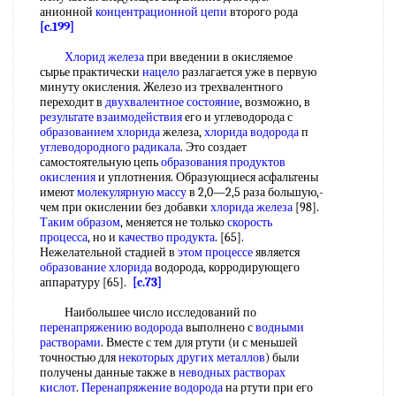
анионной
концентрационной цепи
второго рода
[c.199]
Хлорид железа
при введении в окисляемое
сырье практически
нацело
разлагается уже в первую
минуту окисления. Железо из трехвалентного
переходит в
двухвалентное состояние
, возможно, в
результате взаимодействия
его и углеводорода с
образованием хлорида
железа,
хлорида водорода
п
углеводородного радикала
. Это создает
самостоятельную цепь
образования продуктов
окисления
и уплотнения. Образующиеся асфальтены
имеют
молекулярную массу
в 2,0—2,5 раза большую,-
чем при окислении без добавки
хлорида железа
[98].
Таким образом
, меняется не только
скорость
процесса
, но и
качество продукта
. [65].
Нежелательной стадией в
этом процессе
является
образование хлорида
водорода, корродирующего
аппаратуру [65].
[c.73]
Наибольшее число исследований по
перенапряжению водорода
выполнено с
водными
растворами
. Вместе с тем для ртути (и с меньшей
точностью для
некоторых других металлов
) были
получены данные также в
неводных растворах
кислот
.
Перенапряжение водорода
на ртути при его