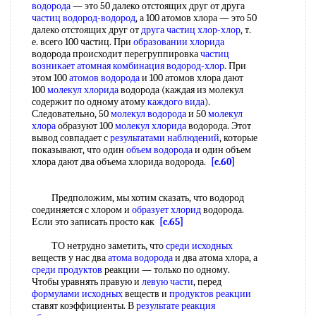
водорода
— это 50 далеко отстоящих друг от друга
частиц водород-водород
, а 100 атомов хлора — это 50
далеко отстоящих друг от
друга частиц
хлор-хлор
, т.
е. всего 100 частиц. При
образовании хлорида
водорода происходит перегруппировка
частиц
возникает
атомная комбинация
водород-хлор
. При
этом 100
атомов водорода
и 100 атомов хлора дают
100
молекул хлорида
водорода (каждая из молекул
содержит по одному атому
каждого вида
).
Следовательно, 50
молекул водорода
и 50
молекул
хлора
образуют 100
молекул хлорида
водорода. Этот
вывод совпадает с
результатами наблюдений
, которые
показывают, что один
объем водорода
и один объем
хлора дают два объема хлорида водорода.
[c.60]
Предположим, мы хотим сказать, что водород
соединяется с хлором и
образует хлорид
водорода.
Если это записать просто как
[c.65]
ТО нетрудно заметить, что
среди исходных
веществ у нас два
атома водорода
и два атома хлора, а
среди продуктов
реакции — только по одному.
Чтобы уравнять правую и
левую части
, перед
формулами исходных
веществ и
продуктов реакции
ставят коэффициенты. В
результате реакция