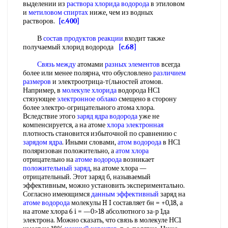
выделении из
раствора хлорида водорода
в этиловом
и
метиловом спиртах
ниже, чем из водных
растворов.
[c.400]
В
состав продуктов реакции
входит также
получаемый хлорид водорода
[c.68]
Связь между
атомами
разных элементов
всегда
более или менее полярна, что обусловлено
различием
размеров
и электроотрица-т(льностей атомов.
Например, в
молекуле хлорида
водорода НС1
стязующее
электронное облако
смещено в сторону
более электро-огрицательного атома хлора.
Вследствие этого
заряд ядра водорода
уже не
компенсируется, а на атоме
хлора электронная
плотность становится избыточной по сравнению с
зарядом ядра
. Иными словами,
атом водорода
в НС1
поляризован положительно, а
атом хлора
отрицательно на
атоме водорода
возникает
положительный заряд
, на атоме хлора —
отрицательный. Этот заряд б, называемый
эффективным, можно установить экспериментально.
Согласно имеющимся
данным эффективный
заряд на
атоме водорода
молекулы H I составляет бн = +0,18, а
на атоме хлора 6 i = —0>18 абсолютного за-р 1да
электрона. Можно сказать, что связь в молекуле НС1