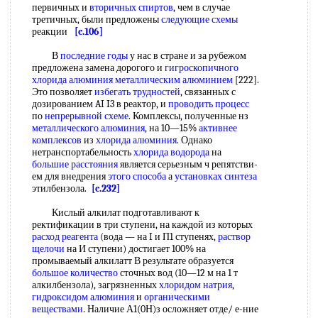
первичных и
вторичных спиртов
, чем в случае
третичных, были предложены
следующие схемы
реакции
[c.106]
В
последние годы
у нас в стране и за рубежом
предложена замена дорогого и
гигроскопичного
хлорида
алюминия металлическим алюминием
[222].
Это позволяет
избегать трудностей
, связанных с
дозированием AI I3 в реактор, и
проводить процесс
по
непрерывной схеме
. Комплексы, полученные нз
металлического алюминия
, на 10—15%
активнее
комплексов
из
хлорида алюминия
. Однако
нетранспортабельность
хлорида водорода
на
большие расстояния
является серьезным ч репятстви-
ем для внедрения
этого способа
а
установках синтеза
этилбензола.
[c.232]
Кислый алкилат подготавливают к
ректификации в три ступени, на каждой из которых
расход реагента
(вода — на I и П1 ступенях,
раствор
щелочи
на И ступени) достигает 100% на
промываемый алкилатт В результате образуется
большое количество
сточных вод (10—12 м на 1 т
алкилбензола), загрязненных
хлоридом натрия
,
гидроксидом алюминия
и
органическими
веществами
. Наличие А1(0Н)з осложняет отде/ е-ние