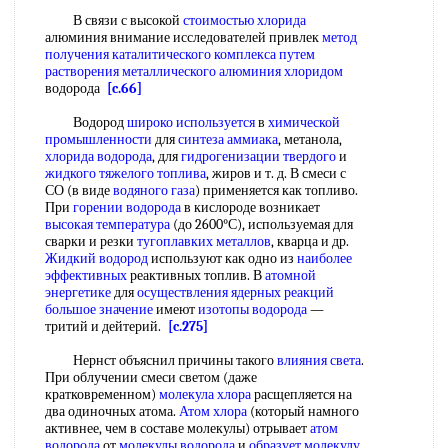
В связи с высокой
стоимостью хлорида
алюминия внимание исследователей привлек
метод
получения каталитического
комплекса путем
растворения металлического
алюминия хлоридом
водорода
[c.66]
Водород
широко используется
в
химической
промышленности
для
синтеза аммиака
, метанола,
хлорида водорода
, для
гидрогенизации твердого
и
жидкого тяжелого топлива
, жиров и т. д. В смеси с
СО (в виде
водяного газа
) применяется как топливо.
При
горении водорода
в кислороде возникает
высокая температура
(до 2600°С), используемая для
сварки и резки
тугоплавких металлов
, кварца и др.
Жидкий водород
используют как одно из
наиболее
эффективных
реактивных топлив. В
атомной
энергетике
для
осуществления ядерных реакций
большое значение
имеют
изотопы водорода
—
тритий и дейтерий.
[c.275]
Нернст объяснил причины такого
влияния света
.
При облучении смеси светом (даже
кратковременном)
молекула хлора
расщепляется на
два одиночных атома.
Атом хлора
(который намного
активнее, чем в составе молекулы) отрывает
атом
водорода
от
молекулы водорода
и
образует молекулу