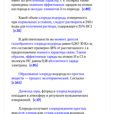
имеет на 18%
ионный характер
, т. е. полярна. Ниже
приведены
значения эффективных
зарядов на атомах
кислорода в
оксидах элементов
3-го периода
[c.80]
Какой объем
хлорида водорода
, измеренного
при
нормальных условиях
,
следует растворить
в 240 г
воды для
получения раствора
, содержащего 25% НС1
[c.31]
В действительности же
момент диполя
газообразного хлорида водорода
равен 0,347-10 Кл-м,
что составляет примерно 18% от рассчитанного .i в
предположении
ионного характера связи
.
Таким
образом
,
эффективные заряды
на атомах Н и С1 в
молекуле НС равны 0,18
абсолютного заряда
электрона.
[c.85]
Образование хлорида
водорода из
простых
веществ
—
процесс экзотермический
. Согласно
[c.165]
Диоксид серы
, фторид и
хлорид водорода
попадают в атмосферу в результате вулканических
извержений.
[c.12]
Хлориды получают
хлорированием простых
веш,
еств хлором
или
сухим хлоридом
водорода