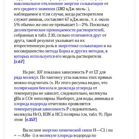
максимальное отклонение
энергии сольватации
от
его
среднего значения
(1382 кДж-моль- ),
наблюдаемое в т(зм случае, когда растворителем
служит аммиак, составляет 67 кДж.моль , т. е. около
5% обычно же оно не превышает 1—2%. Поскольку
диэлектрические проницаемости растворителей
,
собранных в табл. 2.10, сильно
отличаются друг
от
друга, такой результат указывает на их
второстепенную роль в
энергетике сольватации
и на
несовершенство
метода Борна
и
других методов
, в
которых используется
его модель растворителя.
[c.67]
На рис. 107 показана зависимость Р от LT для
ряда молекул
. По тангенсу угла наклона этих прямых
можно подсчитать (х. Из этого рисунка видно, что
поляризация бензола
и
диоксида углерода
от
температуры не зависит, следовательно, молекулы
gHa и СОг неполярны. Наоборот, для воды, аммиака и
хлорида водорода
отчетливо проявляется
температурная зависимость
Р следовательно,
молекулы НгО, H3N и НС1 полярны (см, табл. 9). При
этом
[c.157]
Вы ислим
энергию химической связи
Н—С1 ( на
= —АЯн- i) в
молекуле хлорида
водорода по