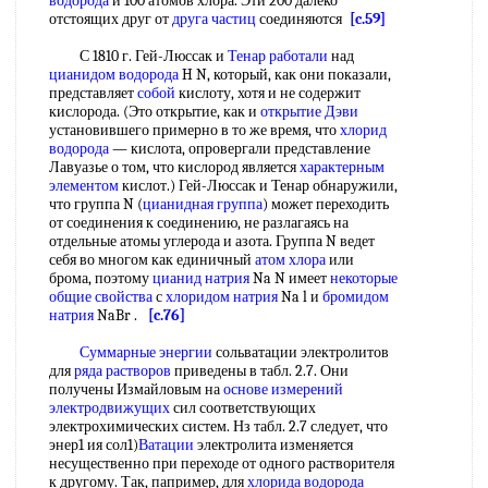
водорода
и 100 атомов хлора. Эти 200 далеко
отстоящих друг от
друга частиц
соединяются
[c.59]
С 1810 г. Гей-Люссак и
Тенар работали
над
цианидом водорода
H N, который, как они показали,
представляет
собой
кислоту, хотя и не содержит
кислорода. (Это открытие, как и
открытие Дэви
установившего примерно в то же время, что
хлорид
водорода
— кислота, опровергали представление
Лавуазье о том, что кислород является
характерным
элементом
кислот.) Гей-Люссак и Тенар обнаружили,
что группа N (
цианидная группа
) может переходить
от соединения к соединению, не разлагаясь на
отдельные атомы углерода и азота. Группа N ведет
себя во многом как единичный
атом хлора
или
брома, поэтому
цианид натрия
Na N имеет
некоторые
общие свойства
с
хлоридом натрия
Na l и
бромидом
натрия
NaBr .
[c.76]
Суммарные энергии
сольватации электролитов
для
ряда растворов
приведены в табл. 2.7. Они
получены Измайловым на
основе измерений
электродвижущих
сил соответствующих
электрохимических систем. Нз табл. 2.7 следует, что
энер1 ия сол1)
Ватации
электролита изменяется
несущественно при переходе от одного растворителя
к другому. Так, папример, для
хлорида водорода