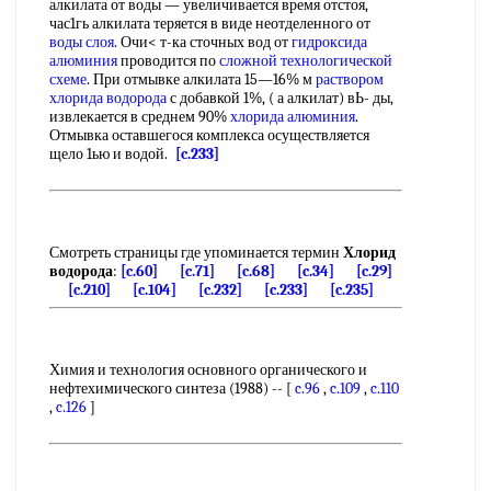
алкилата от воды — увеличивается время отстоя,
час1гь алкилата теряется в виде неотделенного от
воды слоя
. Очи< т-ка сточных вод от
гидроксида
алюминия
проводится по
сложной технологической
схеме
. При отмывке алкилата 15—16% м
раствором
хлорида водорода
с добавкой 1%, ( а алкилат) вЬ- ды,
извлекается в среднем 90%
хлорида алюминия
.
Отмывка оставшегося комплекса осуществляется
щело 1ью и водой.
[c.233]
Смотреть страницы где упоминается термин
Хлорид
водорода
:
[c.60]
[c.71]
[c.68]
[c.34]
[c.29]
[c.210]
[c.104]
[c.232]
[c.233]
[c.235]
Химия и технология основного органического и
нефтехимического синтеза (1988) -- [
c.96
,
c.109
,
c.110
,
c.126
]