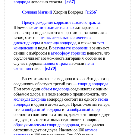
водорода
довольно сложна.
[c.67]
Соляная Магний
Хлорид Водород
[c.256]
Предупреждение коррозии
газового тракта
.
Шлемовые
линии окислительных
а.ппаратов и
сепараторы подвергаются коррозии из-за наличия в
газах, хотя и в
незначительных количествах
,,
диоксида серы
и
хлорида водорода
, а также за
счет
конденсации
воды. В
результате коррозии
возникают
свищи с выбросом в
атмосферу горючих
веществ, что
обусловливает возможность загорания, особенно в
случае прорыва
газового тракта
вблизи
печи
сжигания
газов.
[c.179]
Рассмотрим теперь водород и хлор. Эти два газа,
соединяясь, образуют третий газ —
хлорид водорода
.
При этом один
объем водорода
соединяется с одним
объемом хлора, и вполне можно предположить, что
молекула хлорида
водорода состоит из одного
атома
водорода
и одного атома хлора. Предполоя им теперь,
что
газообразный водород
и
газообразный хлор
состоят из одиночных атомов, далеко отстоящих друг
от друга, и что эти атомы соединяются попарно,
образуя молекулы
хлорида водорода
, также далеко
отстоящие друг от друга. Начнем со 100
атомов