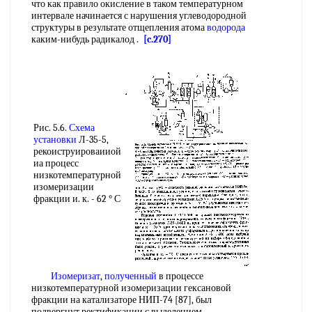
что как правило окисление в таком температурном
интервале начинается с нарушения углеводородной
структуры в результате отщепления атома
водорода
каким-нибудь радикалод .
[c.270]
Рис. 5.6.
Схема
установки
Л-35-5,
рекоиструироваииой
иа процесс
низкотемпературной
изомеризации
фракции и. к. - 62 ° С
Изомеризат
,
полученный
в процессе
низкотемпературной изомеризации гексановой
фракции на катализаторе НИП-74 [87], был
подвергнут ректификации с выделением