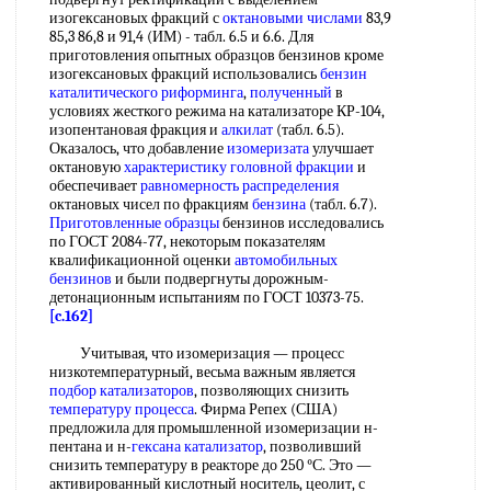
изогексановых фракций с
октановыми числами
83,9
85,3 86,8 и 91,4 (ИМ) - табл. 6.5 и 6.6. Для
приготовления опытных образцов бензинов кроме
изогексановых фракций использовались
бензин
каталитического риформинга
,
полученный
в
условиях жесткого режима на катализаторе КР-104,
изопентановая фракция и
алкилат
(табл. 6.5).
Оказалось, что добавление
изомеризата
улучшает
октановую
характеристику головной фракции
и
обеспечивает
равномерность распределения
октановых чисел по фракциям
бензина
(табл. 6.7).
Приготовленные образцы
бензинов исследовались
по ГОСТ 2084-77, некоторым показателям
квалификационной оценки
автомобильных
бензинов
и были подвергнуты дорожным-
детонационным испытаниям по ГОСТ 10373-75.
[c.162]
Учитывая, что изомеризация — процесс
низкотемпературный, весьма важным является
подбор катализаторов
, позволяющих снизить
температуру процесса
. Фирма Репех (США)
предложила для промышленной изомеризации н-
пентана и н-
гексана катализатор
, позволивший
снизить температуру в реакторе до 250 °С. Это —
активированный кислотный носитель, цеолит, с