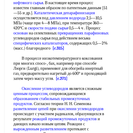
нефтяного сырья
. В настоящее время процесс
известен главным образом по патентным данным [51
—55 и др.].
Каталитическая депарафинизация
осуществляется под
давлением водорода
2,5—10,5
МПа (чаще при 4—8 МПа), при температуре 360—
420°С и
скорости подачи сырья
0,5—4 ч . Процесс
основан
на селективных
превращениях парафиновых
углеводородов сырья под действием весьма
специфических катализаторов
, содержащих 0,5—2%
(масс.) благородного
[c.315]
В процессе низкотемпературного коксования
при многих спосо-, бах, например при способе
Люрги (Lurgi), применяют для обогрейа инертный
газ, предварительно нагретый до 600° и проходящий
затем через массу угля.
[c.271]
Окисление углеводородов
является сложным
ценным процессом
, сопровождающимся
образованием стабильных
промежуточных
продуктов
. Согласно теории Н. Н. Семенова
разветвление цепей
при
окислении углеводородов
происходит с участием радикалов, образующихся в
результате
реакций промежуточных продуктов
и
дающих начало новым цепям. Реакции с
вырожденным разветвлением
протекают с