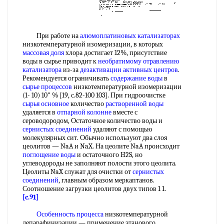
При работе на
алюмоплатиновых катализаторах
низкотемпературной изомеризации, в которых
массовая доля
хлора достигает 12%, присутствие
воды в сырье приводит к
необратимому отравлению
катализатора
из-за
дезактивации активных центров
.
Рекомендуется ограничивать
содержание воды
в
сырье процессов
низкотемпературной изомеризации
(1- 10) 10" % [19, с.82-100 103]. При гидроочистке
сырья основное
количество
растворенной воды
удаляется в
отпарной колонне
вместе с
сероводородом, Остаточное количество воды и
сернистых соединений
удаляют с помощью
молекулярных сит. Обычно используют два слоя
цеолитов — NaA и NaX. На цеолите NaA происходит
поглощение воды
и остаточного H2S, но
углеводороды не заполняют полости этого цеолита.
Цеолиты NaX служат для очистки от
сернистых
соединений
, главным образом меркаптанов.
Соотношение загрузки цеолитов двух типов 1 1.
[c.91]
Особенность процесса
низкотемпературной
депарафинизации — применение этанового