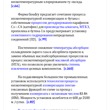
низкотемпературным хлорированием ту-оксида.
[c.66]
Фирма Goudry предлагает сочетание процесса
низкотемпературной изомеризации н-бутана с
собственным
процессом дегидрирования
парафинов
Сз—С4 (катофин) для
производства алкилата
,
МТБЭ
,
пропилена и бутена-1 и предусматривает установку
селективного гидрирования
непредельных
соединений [П2].
[c.99]
Постепенное снижение
температуры абсорбции
охлаждением сырого газа и абсорбента привело к
замене обычных маслоабсорбционных процессов на
процесс низкотемпературной
масляной абсорбции
(НТА), что позволило резко увеличить
степень
извлечения
целевых компонентов.
[c.160]
На подавляющем большинстве промышленных
установок используется
технология процесса
низкотемпературной
изомеризации пентан
-
гексановых фракций по схеме за проход с
получением
изомеризата
с
октановым числом
83-84
(ИМ). Мощность установок колеблется от 600 до 2500
м /сутки.
[c.82]