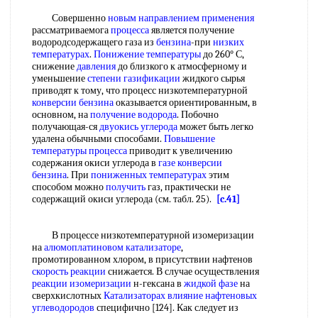
Совершенно
новым направлением
применения
рассматриваемога
процесса
является получение
водородсодержащего газа из
бензина
-при
низких
температурах
.
Понижение температуры
до 260° С,
снижение
давления
до близкого к атмосферному и
уменьшение
степени газификации
жидкого сырья
приводят к тому, что процесс низкотемпературной
конверсии бензина
оказывается ориентированным, в
основном, на
получение водорода
. Побочно
получающая-ся
двуокись углерода
может быть легко
удалена обычными способами.
Повышение
температуры
процесса
приводит к увеличению
содержания окиси углерода в
газе конверсии
бензина
. При
пониженных температурах
этим
способом можно
получить
газ, практически не
содержащий окиси углерода (см. табл. 25).
[c.41]
В процессе низкотемпературной изомеризации
на
алюмоплатиновом катализаторе
,
промотированном хлором, в присутствии нафтенов
скорость реакции
снижается. В случае осуществления
реакции изомеризации
н-гексана в
жидкой фазе
на
сверхкислотных
Катализаторах влияние
нафтеновых
углеводородов
специфично [124]. Как следует из