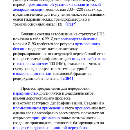
первой
промышленной установки
каталитической
депарафинизации
мощностью 200—220 тыс. т/год,
предназначенной для получения низкозастывающих
основ гидравлических, трансформаторных и
трансмиссионных масел [13].
[c.317]
Влияние состава автобеизина на структуру НПЗ
показано в табл. 6.22. Для
производства бензина
марки АИ-93 требуется все ресурсы
прямогонного
бензина
подвергать каталитическому
риформированию с последующей переработкой его в
процессе селекториформинга для
получения бензина
с
октановым числом
100 (ИМ), а также включить в
схему завода процесс низкотемпературной
изомеризации пентан
-гексановой фракции с
рециркуляцией и-пентана.
[c.184]
Процесс предназначен для переработки
парафинистых
дистиллятов и деасфальтизатов
взамен дорогостоящего процесса
низкотемпературной депарафинизации. Сведений о
промышленном применении
этого
процесса
еще нет,
однако его целесообразио рассмотреть, поскольку он
открывает
принципиально
новые возможности —
создание производств, полностью базирующихся на
процессе гидрогенизационной переработки