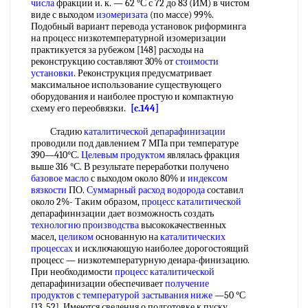
числа
фракции и. к. — 62 °С с 72 до 83 (ИМ) в чистом
виде с выходом
изомеризата
(по массе) 99%.
Подобный вариант перевода установок риформинга
на процесс низкотемпературной изомеризации
практикуется за рубежом [148] расходы на
реконструкцию составляют 30% от
стоимости
установки
. Реконструкция предусматривает
максимальное использование существующего
оборудования и наиболее простую и компактную
схему его переобвязки.
[c.144]
Стадию
каталитической депарафинизации
проводили под давлением 7 МПа при температуре
390—410°С.
Целевым продуктом
являлась фракция
выше 316 °С. В результате переработки получено
базовое масло
с выходом около 80% и
индексом
вязкости
ПО.
Суммарный расход
водорода
составил
около 2%- Таким образом,
процесс каталитической
депарафиннзации дает возможность создать
технологию производства
высококачественных
масел,
целиком
основанную на
каталитических
процессах
и исключающую наиболее дорогостоящий
процесс — низкотемпературную деиара-финизацию.
При необходимости
процесс каталитической
депарафинизации обеспечивает
получение
продуктов
с
температурой застывания ниже
—50 °С
[13, 52]. Имеются сведения о подготовке к пуску