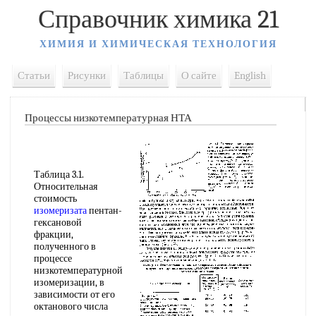
Справочник химика 21
ХИМИЯ И ХИМИЧЕСКАЯ ТЕХНОЛОГИЯ
Статьи
Рисунки
Таблицы
О сайте
English
Процессы низкотемпературная НТА
Таблица 3.1.
Относительная
стоимость
изомеризата
пентан-
гексановой
фракции,
полученного в
процессе
низкотемпературной
изомеризации, в
зависимости от его
октанового числа