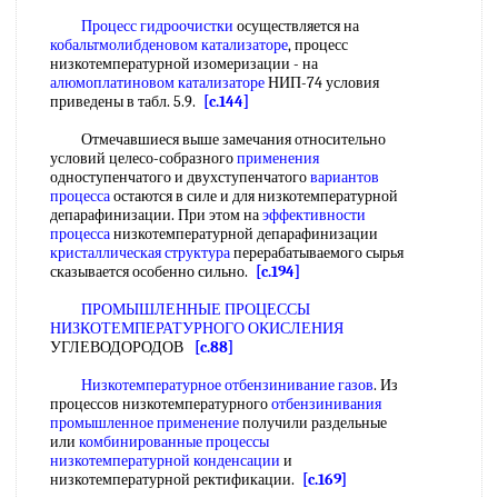
Процесс гидроочистки
осуществляется на
кобальтмолибденовом катализаторе
, процесс
низкотемпературной изомеризации - на
алюмоплатиновом катализаторе
НИП-74 условия
приведены в табл. 5.9.
[c.144]
Отмечавшиеся выше замечания относительно
условий целесо-собразного
применения
одноступенчатого и двухступенчатого
вариантов
процесса
остаются в силе и для низкотемпературной
депарафинизации. При этом на
эффективности
процесса
низкотемпературной депарафинизации
кристаллическая структура
перерабатываемого сырья
сказывается особенно сильно.
[c.194]
ПРОМЫШЛЕННЫЕ ПРОЦЕССЫ
НИЗКОТЕМПЕРАТУРНОГО ОКИСЛЕНИЯ
УГЛЕВОДОРОДОВ
[c.88]
Низкотемпературное отбензинивание газов
. Из
процессов низкотемпературного
отбензинивания
промышленное применение
получили раздельные
или
комбинированные процессы
низкотемпературной конденсации
и
низкотемпературной ректификации.
[c.169]