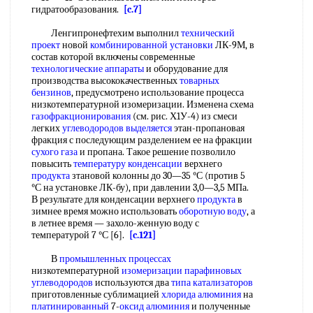
гидратообразования.
[c.7]
Ленгипронефтехим выполнил
технический
проект
новой
комбинированной установки
ЛК-9М, в
состав которой включены современные
технологические аппараты
и оборудование для
производства высококачественных
товарных
бензинов
, предусмотрено использование процесса
низкотемпературной изомеризации. Изменена схема
газофракционирования
(см. рис. Х1У-4) из смеси
легких
углеводородов выделяется
этан-пропановая
фракция с последующим разделением ее на фракции
сухого газа
и пропана. Такое решение позволило
повысить
температуру конденсации
верхнего
продукта
зтановой колонны до 30—35 °С (против 5
°С на установке ЛК-бу), при давлении 3,0—3,5 МПа.
В результате для конденсации верхнего
продукта
в
зимнее время можно использовать
оборотную воду
, а
в летнее время — захоло-женную воду с
температурой 7 °С [6].
[c.121]
В
промышленных процессах
низкотемпературной
изомеризации парафиновых
углеводородов
используются два
типа катализаторов
приготовленные сублимацией
хлорида алюминия
на
платинированный
7-
оксид алюминия
и полученные