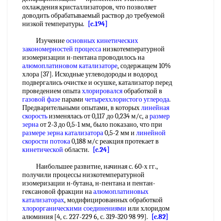
охлаждения кристаллизаторов, что позволяет
доводить обрабатываемый раствор до требуемой
низкой температуры.
[c.194]
Изучение
основных кинетических
закономерностей процесса
низкотемпературной
изомеризации н-пентана проводилось на
алюмоплатиновом катализаторе
, содержащем 10%
хлора [37]. Исходные углеводороды и водород
подвергались очистке и осушке, катализатор перед
проведением опыта
хлорировался
обработкой в
газовой фазе
парами
четыреххлористого углерода
.
Предварительными опытами, в которых
линейная
скорость
изменялась от 0,117 до 0,234 м/с, а
размер
зерна
от 2-3 до 0,5-1 мм, было показано, что при
размере зерна катализатора
0,5-2 мм и
линейной
скорости потока
0,188 м/с реакция протекает в
кинетической
области.
[c.24]
Наибольшее развитие, начиная с. 60-х гг.,
получили процессы низкотемпературной
изомеризации н-бутана, н-пентана и пентан-
гексановой фракции на
алюмоплатиновых
катализаторах
, модифицированных обработкой
хлорорганическими соединениями
или хлоридом
алюминия [4, с. 227-229 6, с. 319-320 98 99].
[c.82]