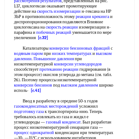
рассмотрения результатов
, представленных на рис.
1.17, циклогексан оказывает промотирующее
действие на
скорость изомеризации
н-гексана на НР
ЗЬР в противоположность этому
реакции крекинга
и
диспропорционирования подавляются Влияние
циклогексана на
скорость реакции
изомеризации н-
парафина и
побочных реакций
уменьшается по мере
увеличения
[c.32]
Катализаторы
конверсии бензиновых фракций
с
водяным паром
при
низких температурах
и
высоком
давлении
.
Повышение давления
при
низкотемпературной
конверсии углеводородов
способствует
протеканию реакции
гидрирования (в
этом процессе) окислов углерода до метана (см. табл.
26). Поэтому процессы низкотемпературной
конверсии бензинов
под
высоким давлением
широко
исполь-
[c.41]
Ввод в разработку в середине 50-х годов
газоконденсатных месторождений
усложнил
подготовку газа
к транспортиропа-нню. Теперь
требовалось извлекать из газа и жидкл е
углеводороды —
газовый конденсат
. Был разработан
процесс низкотемпературной сеиарации газа —
процесс однократной
конденсации ири температурах
—10- —15°С с иснользовачием ингибиторов