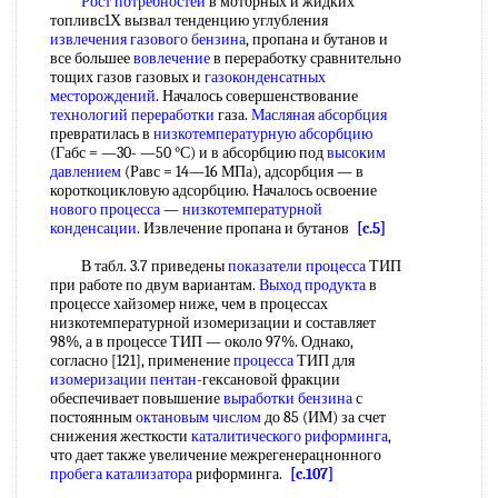
Рост потребностей
в моторных и жидких
топливс1Х вызвал тенденцию углубления
извлечения газового бензина
, пропана и бутанов и
все большее
вовлечение
в переработку сравнительно
тощих газов газовых и
газоконденсатных
месторождений
. Началось совершенствование
технологий переработки
газа.
Масляная абсорбция
превратилась в
низкотемпературную абсорбцию
(Габс = —30- —50 °С) и в абсорбцию под
высоким
давлением
(Равс = 14—16 МПа), адсорбция — в
короткоцикловую адсорбцию. Началось освоение
нового процесса
—
низкотемпературной
конденсации
. Извлечение пропана и бутанов
[c.5]
В табл. 3.7 приведены
показатели процесса
ТИП
при работе по двум вариантам.
Выход продукта
в
процессе хайзомер ниже, чем в процессах
низкотемпературной изомеризации и составляет
98%, а в процессе ТИП — около 97%. Однако,
согласно [121], применение
процесса
ТИП для
изомеризации пентан
-гексановой фракции
обеспечивает повышение
выработки
бензина
с
постоянным
октановым числом
до 85 (ИМ) за счет
снижения жесткости
каталитического риформинга
,
что дает также увеличение межрегенерацнонного
пробега катализатора
риформинга.
[c.107]