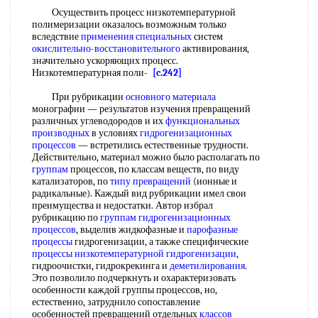
Осуществить процесс низкотемпературной
полимеризации оказалось возможным только
вследствие
применения специальных
систем
окислительно-восстановительного
активирования,
значительно ускоряющих процесс.
Низкотемпературная поли-
[c.242]
При рубрикации
основного материала
монографии — результатов изучения превращений
различных углеводородов и их
функциональных
производных
в условиях
гидрогенизационных
процессов
— встретились естественные трудности.
Действительно, материал можно было располагать по
группам
процессов, по классам веществ, по виду
катализаторов, по
типу превращений
(ионные и
радикальные). Каждый вид рубрикации имел свои
преимущества и недостатки. Автор избрал
рубрикацию по
группам
гидрогенизационных
процессов
, выделив жидкофазные и
парофазные
процессы
гидрогенизации, а также специфические
процессы низкотемпературной гидрогенизации
,
гидроочистки, гидрокрекинга и
деметилирования
.
Это позволило подчеркнуть и охарактеризовать
особенности каждой группы процессов, но,
естественно, затруднило сопоставление
особенностей превращений отдельных
классов