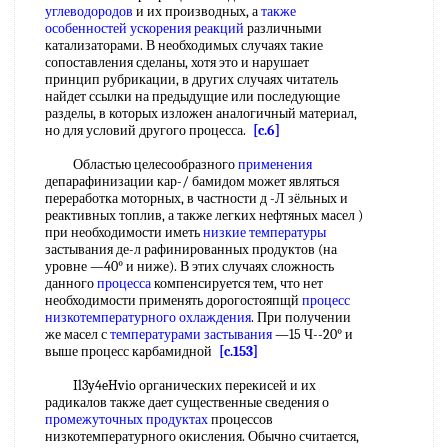
углеводородов
и их производных, а
также
особенностей
ускорения реакций
различными
катализаторами. В необходимых случаях такие
сопоставления сделаны, хотя это и нарушает
принцип рубрикации, в других случаях читатель
найдет ссылки на предыдущие или последующие
разделы, в которых изложен аналогичный материал,
но для условий другого процесса.
[c.6]
Областью целесообразного
применения
депарафинизации кар-/ бамидом может являться
переработка моторных, в частности д -Л зёльных и
реактивных топлив, а также легких нефтяных масел )
при необходимости иметь
низкие температуры
застывания де-л рафинированных продуктов (на
уровне —40° и ниже). В этих случаях сложность
данного
процесса
компенсируется тем, что нет
необходимости применять дорогостояпщй
процесс
низкотемпературного охлаждения
. При получении
же масел с
температурами застывания
—15 Ч--20° и
выше процесс карбамидной
[c.153]
Il3y4eHvio органических перекисей и их
радикалов также дает существенные сведения о
промежуточных продуктах
процессов
низкотемпературного окисления. Обычно считается,