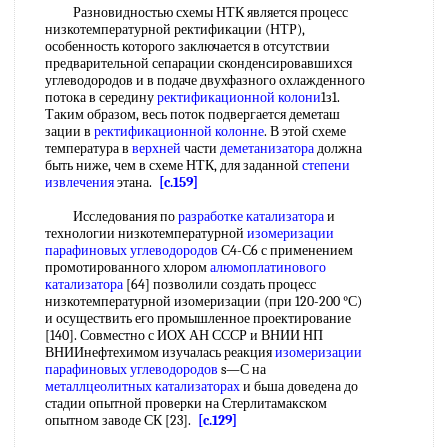
Разновидностью схемы НТК является процесс
низкотемпературной ректификации (НТР),
особенность которого заключается в отсутствии
предварительной сепарации сконденсировавшихся
углеводородов и в подаче двухфазного охлажденного
потока в середину
ректификационной колони
1з1.
Таким образом, весь поток подвергается деметаш
зации в
ректификационной колонне
. В этой схеме
температура в
верхней
части
деметанизатора
должна
быть ниже, чем в схеме НТК, для заданной
степени
извлечения
этана.
[c.159]
Исследования по
разработке катализатора
и
технологии низкотемпературной
изомеризации
парафиновых углеводородов
С4-С6 с применением
промотированного хлором
алюмоплатинового
катализатора
[64] позволили создать процесс
низкотемпературной изомеризации (при 120-200 °С)
и осуществить его промышленное проектирование
[140]. Совместно с ИОХ АН СССР и ВНИИ НП
ВНИИнефтехимом изучалась реакция
изомеризации
парафиновых углеводородов
s—С на
металлцеолитных катализаторах
и бьша доведена до
стадии опытной проверки на Стерлитамакском
опытном заводе СК [23].
[c.129]