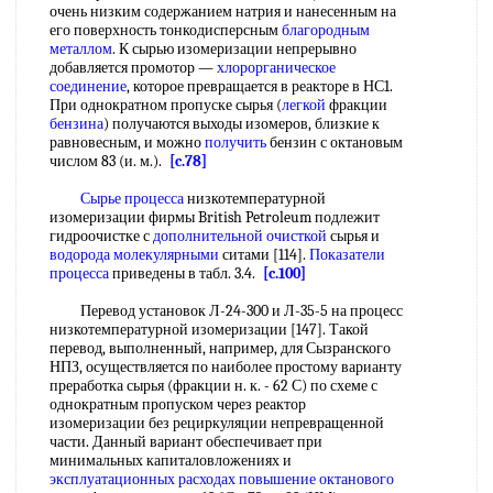
очень низким содержанием натрия и нанесенным на
его поверхность тонкодисперсным
благородным
металлом
. К сырью изомеризации непрерывно
добавляется промотор —
хлорорганическое
соединение
, которое превращается в реакторе в НС1.
При однократном пропуске сырья (
легкой
фракции
бензина
) получаются выходы изомеров, близкие к
равновесным, и можно
получить
бензин с октановым
числом 83 (и. м.).
[c.78]
Сырье процесса
низкотемпературной
изомеризации фирмы British Petroleum подлежит
гидроочистке с
дополнительной очисткой
сырья и
водорода молекулярными
ситами [114].
Показатели
процесса
приведены в табл. 3.4.
[c.100]
Перевод установок Л-24-300 и Л-35-5 на процесс
низкотемпературной изомеризации [147]. Такой
перевод, выполненный, например, для Сызранского
НПЗ, осуществляется по наиболее простому варианту
преработка сырья (фракции н. к. - 62 С) по схеме с
однократным пропуском через реактор
изомеризации без рециркуляции непревращенной
части. Данный вариант обеспечивает при
минимальных капиталовложениях и
эксплуатационных расходах
повышение октанового