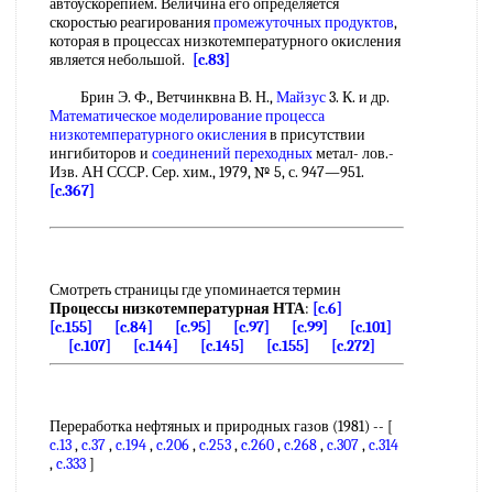
автоускорепием. Величина его определяется
скоростью реагирования
промежуточных продуктов
,
которая в процессах низкотемпературного окисления
является небольшой.
[c.83]
Брин Э. Ф., Ветчинквна В. Н.,
Майзус
3. К. и др.
Математическое моделирование процесса
низкотемпературного окисления
в присутствии
ингибиторов и
соединений переходных
метал- лов.-
Изв. АН СССР. Сер. хим., 1979, № 5, с. 947—951.
[c.367]
Смотреть страницы где упоминается термин
Процессы низкотемпературная НТА
:
[c.6]
[c.155]
[c.84]
[c.95]
[c.97]
[c.99]
[c.101]
[c.107]
[c.144]
[c.145]
[c.155]
[c.272]
Переработка нефтяных и природных газов (1981) -- [
c.13
,
c.37
,
c.194
,
c.206
,
c.253
,
c.260
,
c.268
,
c.307
,
c.314
,
c.333
]