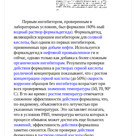
Первым ингибитором, проверенным в
лабораторных условиях, был формалин (40%-ный
водный раствор формальдегида
). Формальдегид,
являющийся хорошим ингибитором для
соляной
кислоты
, был одним из первых ингибиторов,
примененных при
добыче нефти
. Используется
формальдегид в
нефтяной промышленное
ги и
сейчас, однако только как добавка к более сложным
органическим ингибиторам
. Результаты проверки
действия
формалина в
растворах серной кислоты
различной
концентрации показывают, что с ростом
концентрации серной кислоты
(до 50%)
скорость
коррозии
образцов без
ингибитора
возрастает при
всех проверяемых
значениях температуры
(50, 70, 90°
С). В то же время с
ростом температур
отмечается
снижение эффективности
действия
формалина, что,
по-видимому, объясняется его летучестью при
указанных температурах. Это заставляет полагать,
что в условиях РВП, температура металла которых в
процессе обмывок может достигать еще больнгих
значений
, эффективность
действия
формалина
заметно снизится. После проверки
действия
формалина в
растворе серной кислоты
было