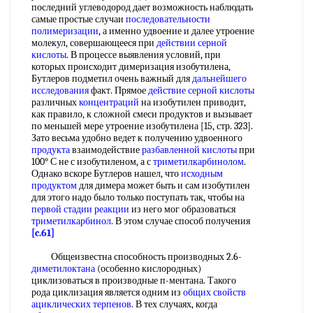
последний углеводород дает возможность наблюдать
самые простые случаи
последовательности
полимеризации
, а именно удвоение и далее утроение
молекул, совершающееся при
действии серной
кислоты
. В процессе выявления условий, при
которых происходит димеризация изобутилена,
Бутлеров подметил очень важный для
дальнейшего
исследования
факт. Прямое
действие серной кислоты
различных
концентраций
на изобутилен приводит,
как правило, к сложной смеси продуктов и вызывает
по меньшей мере утроение изобутилена [15, стр. 323].
Зато весьма удобно ведет к получению удвоенного
продукта
взаимодействие
разбавленной кислоты
при
100° С не с изобутиленом, а с
триметилкарбинолом
.
Однако вскоре Бутлеров нашел, что
исходным
продуктом
для димера может быть и сам изобутилен
для этого надо было только поступать так, чтобы на
первой стадии реакции
из него мог образоваться
триметилкарбинол
. В этом случае способ получения
[c.61]
Общеизвестна способность производных 2.6-
диметилоктана
(особенно кислородных)
циклизоваться в производные п-ментана. Такого
рода циклизация является одним из
общих свойств
ациклических терпенов
. В тех случаях, когда