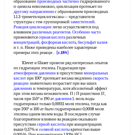
образование
производных частично
гидрированного
п-цимола невозможно, циклизация протекает по
другому направлению
с образованием производных
1.1.3-триметилциклогексана— представителя
структуры с гем-группировкой
заместителей
.
Реакция циклизации
легко осуществляется под
влиянием
различных реагентов
.
Особенно часто
применяются
серная кислота
различных
концентраций
,
фосфорная кислота
,
бисульфат калия
и т. п. Ниже приведены наиболее характерные
примеры этих реакци .
[c.184]
Klever и Glaser провели ряд интересных опытов
по гидратации этилена. Гидратация при
атмосферном давлении
в присутствии
минеральных
кислот
при 100° протекает весьма медленно
скорость
реакции
значительно возрастает при вы-шких
давлениях
и температурах, хотя абсолютный эффект
при этом весьма незначителен. П ) П рошествии 17,
часов при 150° и 190 ат
давления
1. моль воды
гидратировал только 0,00011 моля этилена, тогда как
при 200° и 100 ат было гидратировано 0,0008 моля
этилена одним молем воды. В последнем случае
благоприятное влияние яа реакцию оказывало
присутствие
серной кислоты
при концентрациях
выше 0,17% и
соляной кислоты
крепостью выше
0,005%. При концентрации 1,93% НС1