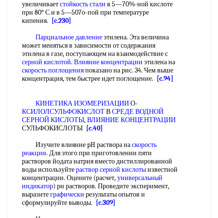
увеличивает
стойкость стали
в 5—70%-ной кислоте
прн 80° С и в 5—507о-пой при температуре
кипения.
[c.230]
Парциальное давление
этилена. Эта величина
может меняться в зависимости от содержания
этилена в газе, поступающем на взаимодействие с
серной кислотой
.
Влияние концентрации
этилена на
скорость поглощения
показано на рис. 34. Чем выше
концентрация, тем быстрее идет поглощение.
[c.94]
КИНЕТИКА ИЗОМЕРИЗАЦИИ
О-
КСИЛОЛСУЛЬФОКИСЛОТ
В
СРЕДЕ ВОДНОЙ
СЕРНОЙ КИСЛОТЫ
,
ВЛИЯНИЕ КОНЦЕНТРАЦИИ
СУЛЬФОКИСЛОТЫ
[c.40]
Изучите влияние pH раствора на
скорость
реакции
. Для этого при приготовлении пяти
растворов йодата натрия вместо дистиллированной
воды используйте
раствор серной кислоты
известной
концентрации. Оцените (расчет,
универсальный
индикатор
) рн растворов. Проведите эксперимент,
выразите
графически
результаты опытов и
сформулируйте выводы.
[c.309]