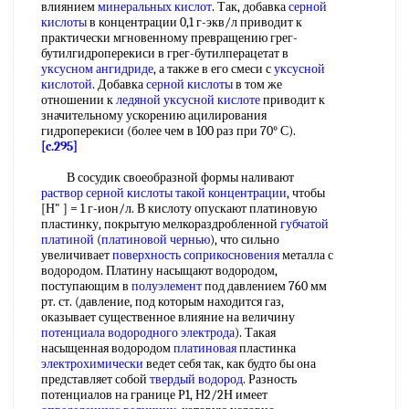
влиянием
минеральных кислот
. Так, добавка
серной
кислоты
в концентрации 0,1 г-экв/л приводит к
практически мгновенному превращению грег-
бутилгидроперекиси в грег-бутилперацетат в
уксусном ангидриде
, а также в его смеси с
уксусной
кислотой
. Добавка
серной кислоты
в том же
отношении к
ледяной уксусной кислоте
приводит к
значительному ускорению ацилирования
гидроперекиси (более чем в 100 раз при 70° С).
[c.295]
В сосудик своеобразной формы наливают
раствор серной кислоты
такой концентрации
, чтобы
[Н" ] = 1 г-ион/л. В кислоту опускают платиновую
пластинку, покрытую мелкораздробленной
губчатой
платиной
(
платиновой чернью
), что сильно
увеличивает
поверхность соприкосновения
металла с
водородом. Платину насыщают водородом,
поступающим в
полуэлемент
под давлением 760 мм
рт. ст. (давление, под которым находится газ,
оказывает существенное влияние на величину
потенциала водородного электрода
). Такая
насыщенная водородом
платиновая
пластинка
электрохимически
ведет себя так, как будто бы она
представляет собой
твердый водород
. Разность
потенциалов на границе Р1, Н2/2Н имеет