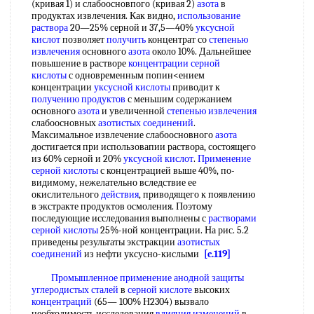
(кривая 1) и слабоосновпого (кривая 2)
азота
в
продуктах извлечения. Как видно,
использование
раствора
20—25% серной и 37,5—40%
уксусной
кислот
позволяет
получить
концентрат со
степенью
извлечения
основного
азота
около 10%. Дальнейшее
повышение в растворе
концентрации серной
кислоты
с одновременным попин<ением
концентрации
уксусной кислоты
приводит к
получению продуктов
с меньшим содержанием
основного
азота
и увеличенной
степенью извлечения
слабоосновных
азотистых соединений
.
Максимальное извлечение слабоосновного
азота
достигается при использовапии раствора, состоящего
из 60% серной и 20%
уксусной кислот
.
Применение
серной кислоты
с концентрацией выше 40%, по-
видимому, нежелательно вследствие ее
окислительного
действия
, приводящего к появлению
в экстракте продуктов осмоления. Поэтому
последующие исследования выполнены с
растворами
серной кислоты
25%-ной концентрации. На рис. 5.2
приведены результаты экстракции
азотистых
соединений
из нефти уксусно-кислыми
[c.119]
Промышленное применение анодной защиты
углеродистых сталей
в
серной кислоте
высоких
концентраций
(65— 100% Н2304) вызвало
необходимость исследования
влияния изменений
в