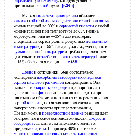
определенную величину
, которую условно
принимают
равной
нулю.
[c.345]
Мягкая
кислотоупорная резина
обладает
химической стойкостью
к
действию серной кислоты
с
концентрацией до 50% и
сернистой кислоты
с любой
концентрацией при температуре до 65°. Резина
морозоустойчива до —35°, а для некоторых
специальных сортов резины допустимо
понижение
температуры
до —55°. Следует, однако, учесть, что в
гуммированной аппаратуре
и трубах под влиянием
длительного
воздействия низких температур
(ниже
—15°) образуются трещины.
[c.188]
Дэвис
и сотрудники [56а] обстоятельно
исследовали
абсорбцию газообразных олефинов
серной кислотой
различной
концентрации. Они
нашли, что
скорость абсорбции
пропорциональна
давлению
олефина
, если реакция проводится при
постоянном объеме, и не зависит от перемешивания
серной кислоты
, не считая влияния увеличения
поверхности кислоты при перемешивании,
Повидимому, в
поверхностной пленке
реакция идет
быстрее, чем в основной массе жидкости.
Скорость
абсорбции
зависит в значительной степени от
природы
олефина
. Например, 80%-ная и более
концентрированная серная кислота растворяет