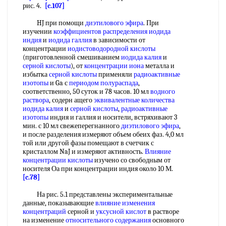
рис. 4.
[c.107]
HJ при помощи
диэтилового эфира
. При
изучении
коэффициентов распределения
иодида
индия
и
иодида галлия
в зависимости от
концентрации
иодистоводородной кислоты
(приготовленной смешиванием
иодида калия
и
серной кислоты
), от
концентрации иона
металла и
избытка
серной кислоты
применяли
радиоактивные
изотопы
и Ga с
периодом полураспада
,
соответственно, 50 суток и 78 часов. 10 мл
водного
раствора
, содерн ащего
эквивалентные количества
иодида калия
и
серной кислоты
,
радиоактивные
изотопы
индия и галлия и носители, встряхивают 3
мин. с 10 мл свежеперегнанного
диэтилового эфира
,
и после разделения измеряют объем обеих фаз. 4,0 мл
той или другой фазы помещают в счетчик с
кристаллом NaJ и измеряют активность.
Влияние
концентрации кислоты
изучено со свободным от
носителя Оа при концентрации индия около 10 М.
[c.78]
На рис. 5.1 представлены экспериментальные
данные, показывающие
влияние изменения
концентраций
серной и
уксусной кислот
в растворе
на изменение
относительного содержания
основного