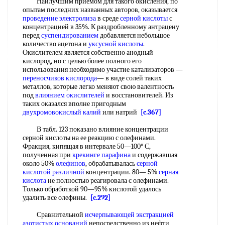
Наилучшим приемом для такого окисления, по
опытам последних названных авторов, оказывается
проведение электролиза
в среде
серной кислоты
с
концентрацией в 35%. К раздробленному антрацену
перед
суспендированием
добавляется небольшое
количество ацетона и
уксусной кислоты
.
Окислителем является собственно анодный
кислород, но с целью более полного его
использования необходимо участие катализаторов —
переносчиков кислорода
— в виде солей таких
металлов, которые легко меняют свою валентность
под
влиянием окислителей
и восстановителей. Из
таких оказался вполне пригодным
двухромовокислый калий
или натрий
[c.367]
В табл. 123 показано влияние концентрации
серной кислоты на ее реакцию с олефинами.
Фракция, кипящая в интервале 50—100° С,
полученная при
крекинге парафина
и содержавшая
около 50%
олефинов
, обрабатывалась
серной
кислотой
различной
концентрации. 80— 5%
серная
кислота
не полностью реагировала с олефинами.
Только обработкой 90—95% кислотой удалось
удалить все олефины.
[c.292]
Сравнительной
исчерпывающей экстракцией
азотистых оснований
непосредственно из нефти