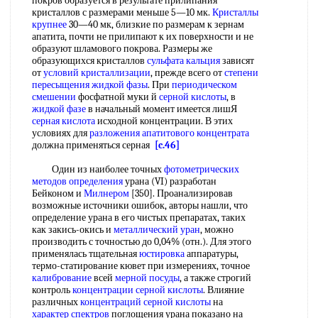
покров образуется в результате прилипания
кристаллов с размерами меньше 5—10 мк.
Кристаллы
крупнее
30—40 мк, близкие по размерам к зернам
апатита, почти не прилипают к их поверхности и не
образуют шламового покрова. Размеры же
образующихся кристаллов
сульфата кальция
зависят
от
условий кристаллизации
, прежде всего от
степени
пересыщения
жидкой фазы
. При
периодическом
смешении
фосфатной муки й
серной кислоты
, в
жидкой фазе
в начальный момент имеется лишЯ
серная кислота
исходной концентрации. В этих
условиях для
разложения апатитового концентрата
должна применяться серная
[c.46]
Один из наиболее точных
фотометрических
методов определения
урана (VI) разработан
Бейконом и
Милнером
[350]. Проанализировав
возможные источники ошибок, авторы нашли, что
определение урана в его чистых препаратах, таких
как закись-окись и
металлический уран
, можно
производить с точностью до 0,04% (отн.). Для этого
применялась тщательная
юстировка
аппаратуры,
термо-статирование кювет при измерениях, точное
калибрование
всей
мерной посуды
, а также строгий
контроль
концентрации серной кислоты
. Влияние
различных
концентраций серной кислоты
на
характер спектров
поглощения урана показано на