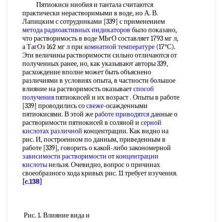
Пятиокиси ниобия и тантала считаются
практически нерастворимыми в воде, но А. В.
Лапицким с сотрудниками [339] с применением
метода радиоактивных индикаторов
было показано,
что растворимость в воде МЬгО составляет 1793 мг л,
а ТагОз 162 мг л при
комнатной температуре
(17°С).
Эти величины растворимости сильно отличаются от
полученных ранее, но, как указывают авторы 339,
расхождение вполне может быть объяснено
различиями в условиях опыта, в частности большое
влияние на растворимость оказывает
способ
получения
пятиокисей и их возраст . Опыты в работе
[339] проводились со
свеже
-осажденными
пятиокисями. В этой же
работе приводятся
данные о
растворимости пятиокисей в соляной и
серной
кислотах
различной
концентрации. Как видно на
рис. И, построенном по данным, приведенным в
работе [339], говорить о какой-либо закономерной
зависимости растворимости
от
концентрации
кислоты
нельзя. Очевидно, вопрос о причинах
своеобразного хода кривых рис. 11 требует изучения.
[c.138]
Рис. 1. Влияние вида и