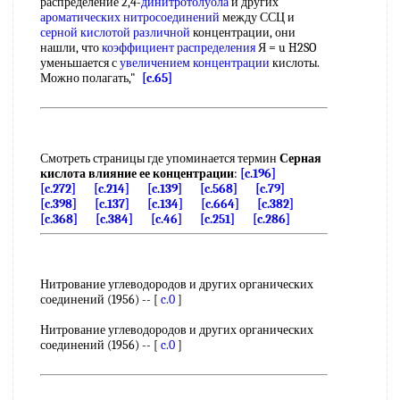
распределение 2,4-
динитротолуола
и других
ароматических нитросоединений
между ССЦ и
серной кислотой
различной
концентрации, они
нашли, что
коэффициент распределения
Я = u H2SO
уменьшается с
увеличением концентрации
кислоты.
Можно полагать,"
[c.65]
Смотреть страницы где упоминается термин
Серная
кислота влияние ее концентрации
:
[c.196]
[c.272]
[c.214]
[c.139]
[c.568]
[c.79]
[c.398]
[c.137]
[c.134]
[c.664]
[c.382]
[c.368]
[c.384]
[c.46]
[c.251]
[c.286]
Нитрование углеводородов и других органических
соединений (1956) -- [
c.0
]
Нитрование углеводородов и других органических
соединений (1956) -- [
c.0
]