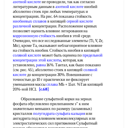
азотной кислоте
не проводили, так как согласно
литературным данным в
азотной кислоте
ниобий
абсолютно стоек при любых температурах и
концентрациях. На рис. 64 показана стойкость
ниобиевых сплавов
в кипящей
серной кислоте
различной
концентрации. Расположение кривых
позволяет оценить влияние легирования на
коррозионную стойкость
ниобия в этой среде.
Очевидно, что все исследованные элементы (Ti, V, Zr,
Mo), кроме Та, оказывают неблагоприятное влияние
на стойкость ниобия. Стойкость ниобия в кипящей
соляной кислоте
может быть оценена по
предельной
концентрации
этой кислоты
, которая, как
установлено,
равна
16%. Тантал, как бьшо показано
(см. рис. 45), абсолютно стоек в кипящей
соляной
кислоте
до концентрации 30%. Взвешивание с
точностью до 10 г практически не фиксирует
уменьшения массы
сплава
МЬ + 15ат. %Тав кипящей
20%-ной НС1.
[c.68]
Образование сульфатной корки на зернах
фосфата обусловлено прилипанием э" к ним
значительно меньших по размеру (шламовых)
кристаллов
полугидрата сульфата кальция
или
ангидрита под влиянием межмолекулярных или
электростатических сил притяжения Сульфатный