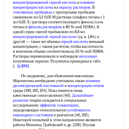
концентрированной серной кислоты
и
влияние
концентрации кислоты
на
окраску растворов
. В
стеклянных пробирках
с притертыми пробками
смешивали по 0,2 0,02 М раствора сульфата титана с 1
жл 0,02 Л/ раствора соответствующего фенола (соль
титана и
фенолы растворяли
в 80 %-ной Н2304). К
одной серии смесей прибавляли по 8,8 мл
концентрированной серной кислоты
(уд. в. 1,84), к
другой — такие же объемы
серной кислоты
меньшей
концентрации, с таким расчетом, чтобы кислотность
в конечном объеме соответствовала 50 %-ной Н2804.
Растворы перемешивали и наблюдали
визуально
полученные окраски. Результаты приведены в табл.
1.
[c.274]
По-видимому, для объяснения максимума
Мартинсена необходимо учитывать также
влияние
диэлектрической постоянной
и
концентрации ионов
среды [100, 102, 124]. Пока имеются лишь
качественные сопоставления [40].
Дальнейшее
развитие
теории нуждается в специальных
исследованиях
эффектов сольватации
,
определяющих относительную
устойчивость
переходного состояния
и реагентов [40, 102].
Некоторой попыткой в этом направлении являются
работы Винника, Грабовской и др. [128]. Изучая