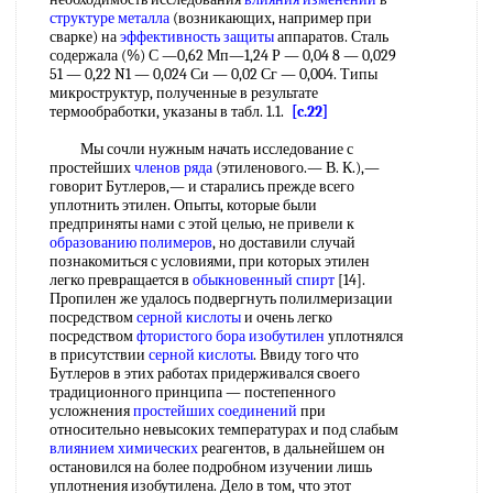
структуре металла
(возникающих, например при
сварке) на
эффективность защиты
аппаратов. Сталь
содержала (%) С —0,62 Мп—1,24 Р — 0,04 8 — 0,029
51 — 0,22 N1 — 0,024 Си — 0,02 Сг — 0,004. Типы
микроструктур, полученные в результате
термообработки, указаны в табл. 1.1.
[c.22]
Мы сочли нужным начать исследование с
простейших
членов
ряда
(этиленового.— В. К.),—
говорит Бутлеров,— и старались прежде всего
уплотнить этилен. Опыты, которые были
предприняты нами с этой целью, не привели к
образованию полимеров
, но доставили случай
познакомиться с условиями, при которых этилен
легко превращается в
обыкновенный спирт
[14].
Пропилен же удалось подвергнуть полилмеризации
посредством
серной кислоты
и очень легко
посредством
фтористого бора изобутилен
уплотнялся
в присутствии
серной кислоты
. Ввиду того что
Бутлеров в этих работах придерживался своего
традиционного принципа — постепенного
усложнения
простейших соединений
при
относительно невысоких температурах и под слабым
влиянием химических
реагентов, в дальнейшем он
остановился на более подробном изучении лишь
уплотнения изобутилена. Дело в том, что этот