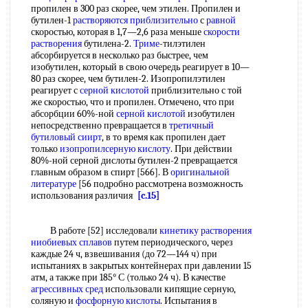
пропилен в 300 раз скорее, чем этилен. Пропилен и
бутилен-1
растворяются приблизительно
с
равной
скоростью, которая в 1,7—2,6 раза меньше
скорости
растворения
бутилена-2.
Триме
-тилэтилен
абсорбируется в несколько раз быстрее, чем
изобутилен, который в свою очередь реагирует в 10—
80 раз скорее, чем бутилен-2. Изопропилэтилен
реагирует с
серной кислотой
приблизительно с той
же скоростью, что и пропилен. Отмечено, что при
абсорбции 60%-ной
серной кислотой
изобутилен
непосредственно превращается в
третичный
бутиловый сиирт
, в то время как пропилен дает
только
изопропилсерную кислоту
. При действии
80%-ной серной дислоты бутилен-2 превращается
главным образом в спирт [566]. В
оригинальной
литературе
[56 подробно рассмотрена возможность
использования различия
[c.15]
В работе [52] исследовали
кинетику растворения
ниобиевых сплавов
путем периодического, через
каждые 24 ч, взвешивания (до 72—144 ч) при
испытаниях в закрытых контейнерах при давлении 15
атм, а также при 185° С (только 24 ч). В качестве
агрессивных сред
использовали кипящие серную,
соляную и
фосфорную кислоты
. Испытания в