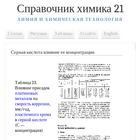
Справочник химика 21
ХИМИЯ И ХИМИЧЕСКАЯ ТЕХНОЛОГИЯ
Статьи
Рисунки
Таблицы
О сайте
English
Серная кислота влияние ее концентрации
Таблица 23.
Влияние присадок
платиновых
металлов
на
скорость коррозии
,
мм/год,
пластичного хрома
в
серной кислоте
(С —
концентрация)