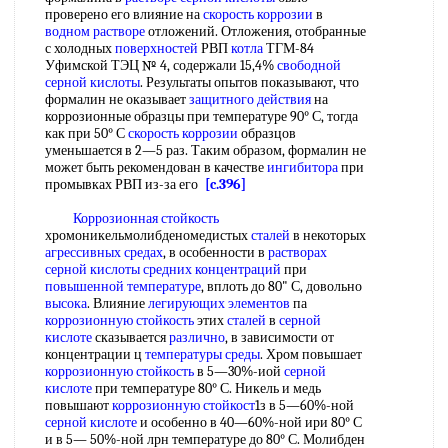
проверено его влияние на
скорость коррозии
в
водном растворе
отложений. Отложения, отобранные
с холодных
поверхностей
РВП
котла
ТГМ-84
Уфимской ТЭЦ № 4, содержали 15,4%
свободной
серной кислоты
. Результаты опытов показывают, что
формалин не оказывает
защитного действия
на
коррозионные образцы при температуре 90° С, тогда
как при 50° С
скорость коррозии
образцов
уменьшается в 2—5 раз. Таким образом, формалин не
может быть рекомендован в качестве
ингибитора
при
промывках РВП из-за его
[c.396]
Коррозионная стойкость
хромоникельмолибденомедистых
сталей
в некоторых
агрессивных средах
, в особенности в
растворах
серной кислоты
средних концентраций
при
повышенной температуре
, вплоть до 80" С, довольно
высока
. Влияние
легирующих элементов
па
коррозионную стойкость
этих
сталей
в
серной
кислоте
сказывается
различно
, в зависимости от
концентрации ц
температуры среды
. Хром повышает
коррозионную стойкость
в 5—30%-иой
серной
кислоте
при температуре 80° С. Никель и медь
повышают
коррозионную стойкост
1з в 5—60%-ной
серной кислоте
и особенно в 40—60%-ной ири 80° С
и в 5— 50%-ной лрн температуре до 80° С. Молибден