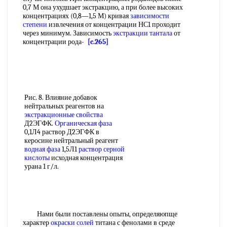
0,7 М она ухудшает экстракцию, а при более высоких
концентрациях (0,8—1,5 М) кривая
зависимости
степени
извлечения от концентрации НС1 проходит
через минимум. Зависимость
экстракции тантала
от
концентрации рода-
[c.265]
Рис. 8. Влияние добавок
нейтральных реагентов на
экстракционные свойства
Д2ЭГФК.
Органическая фаза
0,1Л4 раствор Д2ЭГФК в
керосине нейтральный реагент
водная фаза
1,5Л1
раствор серной
кислоты
исходная концентрация
урана 1 г/л.
Нами были поставлены опыты, определяюпще
характер
окраски солей
титана с фенолами в среде