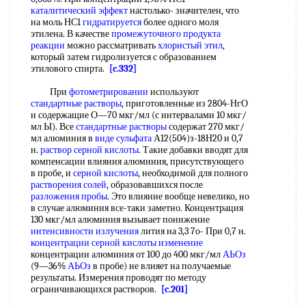
каталитический эффект
настолько- значителен, что
на моль НС1
гидратируется
более одного моля
этилена. В качестве
промежуточного продукта
реакции
можно рассматривать
хлористый этил
,
который затем гидролизуется с образованием
этилового спирта.
[c.332]
При
фотометрировании
используют
стандартные растворы
, приготовленные из 2804-НгО
и содержащие О—70 мкг/мл (с интервалами 10 мкг/
мл Ы). Все
стандартные растворы
содержат 270 мкг/
мл алюминия в
виде сульфата
А12(504)з-18Н20 и 0,7
н.
раствор серной кислоты
. Такие добавки вводят для
компенсации влияния алюминия, присутствующего
в пробе, и
серной кислоты
, необходимой для полного
растворения солей
, образовавшихся после
разложения пробы
. Это влияние вообще невелико, но
в случае алюминия все-таки заметно. Концентрация
130 мкг/мл алюминия вызывает понижение
интенсивности излучения
лития на 3,3 7о- При 0,7 н.
концентрации серной кислоты изменение
концентрации алюминия от 100 до 400 мкг/мл
АЬОз
(9—36%
АЬОз
в пробе) не влияет на получаемые
результаты. Измерения проводят по методу
ограничивающихся растворов.
[c.201]