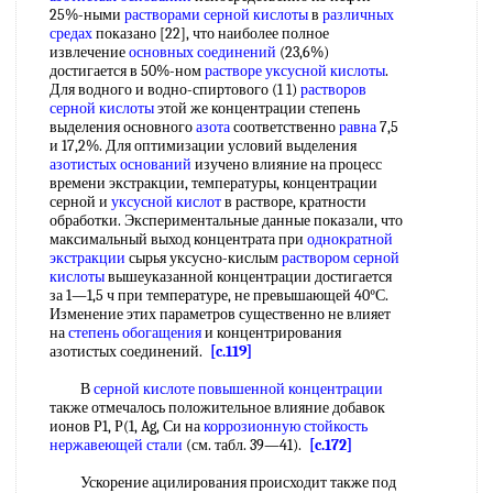
25%-ными
растворами серной кислоты
в
различных
средах
показано [22], что наиболее полное
извлечение
основных соединений
(23,6%)
достигается в 50%-ном
растворе уксусной кислоты
.
Для водного и водно-спиртового (1 1)
растворов
серной кислоты
этой же концентрации степень
выделения основного
азота
соответственно
равна
7,5
и 17,2%. Для оптимизации условий выделения
азотистых оснований
изучено влияние на процесс
времени экстракции, температуры, концентрации
серной и
уксусной кислот
в растворе, кратности
обработки. Экспериментальные данные показали, что
максимальный выход концентрата при
однократной
экстракции
сырья уксусно-кислым
раствором серной
кислоты
вышеуказанной концентрации достигается
за 1—1,5 ч при температуре, не превышающей 40°С.
Изменение этих параметров существенно не влияет
на
степень обогащения
и концентрирования
азотистых соединений.
[c.119]
В
серной кислоте
повышенной концентрации
также отмечалось положительное влияние добавок
ионов Р1, Р(1, Ag, Си на
коррозионную стойкость
нержавеющей стали
(см. табл. 39—41).
[c.172]
Ускорение ацилирования происходит также под