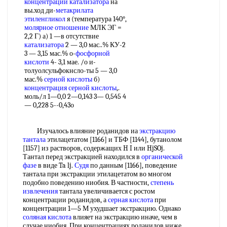
концентрации катализатора
на
вы.ход ди-
метакрилата
этиленгликол
я (температура 140°,
молярное отношение
МЛК ЭГ =
2,2 Г) а) 1 —в отсутствие
катализатора
2 — 3,0 мас..% КУ-2
3 — 3,15 мас.% о-
фосфорной
кислоти
4- 3,1 мае. /о и-
толуолсульфокнсло-ты 5 — 3,0
мас.%
серной кислоты
б)
концентрация серной кислоты
,.
моль/л 1—0,0 2—0,143 3— 0,545 4
— 0,228 5--0,43о
Изучалось влияние роданидов иа
экстракцию
тантала
этилацетатом [1166] и ТБФ [1144], бутанолом
[1157] из растворов, содержащих H I или HjSOj.
Тантал перед экстракцией находился в
органической
фазе
в виде Ta lj.
Судя
по данным [1166], поведение
тантала при экстракции этилацетатом во многом
подобно поведению ниобия. В частности,
степень
извлечения
тантала увеличивается с ростом
концентрации роданидов, а
серная кислота
при
концентрации 1—5 М ухудшает экстракцию. Однако
соляная кислота
влияет на экстракцию иначе, чем в
случае ниобия. При концентрациях роданидов ниже